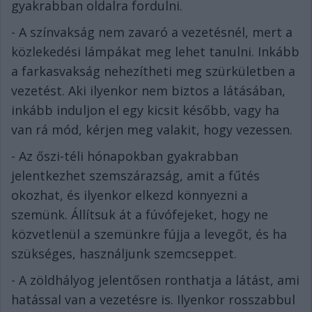
gyakrabban oldalra fordulni.
- A színvakság nem zavaró a vezetésnél, mert a
közlekedési lámpákat meg lehet tanulni. Inkább
a farkasvakság nehezítheti meg szürkületben a
vezetést. Aki ilyenkor nem biztos a látásában,
inkább induljon el egy kicsit később, vagy ha
van rá mód, kérjen meg valakit, hogy vezessen.
- Az őszi-téli hónapokban gyakrabban
jelentkezhet szemszárazság, amit a fűtés
okozhat, és ilyenkor elkezd könnyezni a
szemünk. Állítsuk át a fúvófejeket, hogy ne
közvetlenül a szemünkre fújja a levegőt, és ha
szükséges, használjunk szemcseppet.
- A zöldhályog jelentősen ronthatja a látást, ami
hatással van a vezetésre is. Ilyenkor rosszabbul