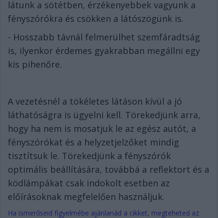
látunk a sötétben, érzékenyebbek vagyunk a
fényszórókra és csökken a látószögünk is.
- Hosszabb távnál felmerülhet szemfáradtság
is, ilyenkor érdemes gyakrabban megállni egy
kis pihenőre.
A vezetésnél a tökéletes látáson kívül a jó
láthatóságra is ügyelni kell. Törekedjünk arra,
hogy ha nem is mosatjuk le az egész autót, a
fényszórókat és a helyzetjelzőket mindig
tisztítsuk le. Törekedjünk a fényszórók
optimális beállítására, továbbá a reflektort és a
ködlámpákat csak indokolt esetben az
előírásoknak megfelelően használjuk.
Ha ismerőseid figyelmébe ajánlanád a cikket, megteheted az