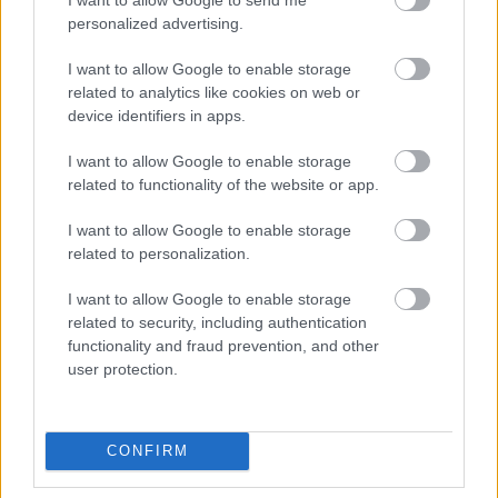
personalized advertising.
22 órája
Domenicali: Több sprint lesz az F1-ben – de nem
I want to allow Google to enable storage
mindenhol
related to analytics like cookies on web or
device identifiers in apps.
I want to allow Google to enable storage
related to functionality of the website or app.
I want to allow Google to enable storage
related to personalization.
I want to allow Google to enable storage
related to security, including authentication
functionality and fraud prevention, and other
user protection.
1 napja
CONFIRM
„Lando és Oscar kapcsolata csak még erősebbé vált a