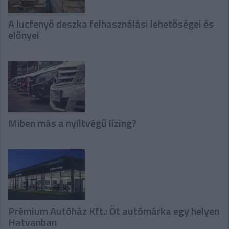
A lucfenyő deszka felhasználási lehetőségei és
előnyei
Miben más a nyíltvégű lízing?
Prémium Autóház Kft.: Öt autómárka egy helyen
Hatvanban