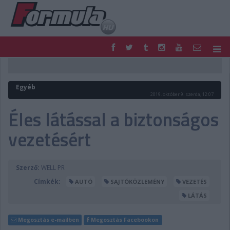
F1
PARC FERMÉ
FORMULA
MOTOR
Egyéb
NEMZETKÖZI
HAZAI
2019. október 9. szerda, 12:07
RETRO
EGYÉB
Éles látással a biztonságos
PODCAST
SHOP
vezetésért
LIVE
TIPPJÁTÉK
DIGITÁLIS MAGAZIN
PONTÁLLÁSOK
VERSENYNAPTÁRAK
Szerző:
WELL PR
Címkék:
AUTÓ
SAJTÓKÖZLEMÉNY
VEZETÉS
LÁTÁS
Megosztás e-mailben
Megosztás Facebookon