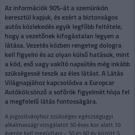
Az információk 90%-át a szemünkön
keresztül kapjuk, és ezért a biztonságos
autós közlekedés egyik legfőbb feltétele,
hogy a vezetőnek kifogástalan legyen a
látása. Vezetés közben rengeteg dologra
kell figyelni és az olyan külső hatások, mint
a köd, eső vagy vakító napsütés még inkább
szükségessé teszik az éles látást. A Látás
Világnapjához kapcsolódva a Europcar
Autókölcsönző a sofőrök figyelmét hívja fel
a megfelelő látás fontosságára.
A jogosítványhoz szükséges egészségügyi
alkalmassági vizsgálatot 50 éves kor alatt 10
évente kell megújítani – 50 és 60 év között 5