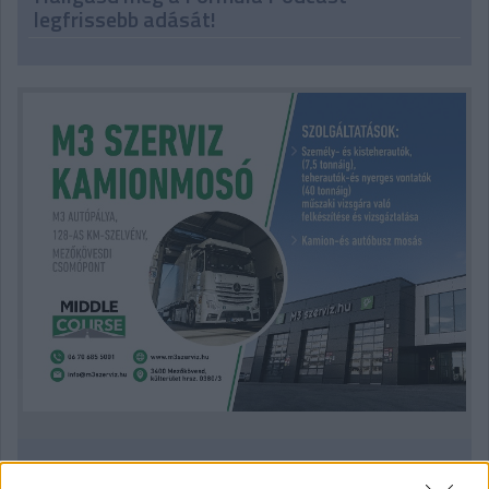
legfrissebb adását!
Kövess minket a Facebookon