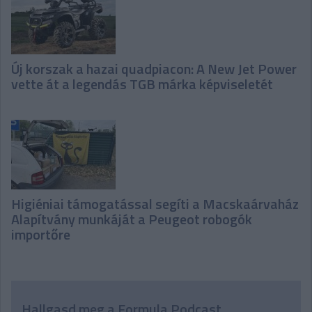
Új korszak a hazai quadpiacon: A New Jet Power
vette át a legendás TGB márka képviseletét
Higiéniai támogatással segíti a Macskaárvaház
Alapítvány munkáját a Peugeot robogók
importőre
Hallgasd meg a Formula Podcast