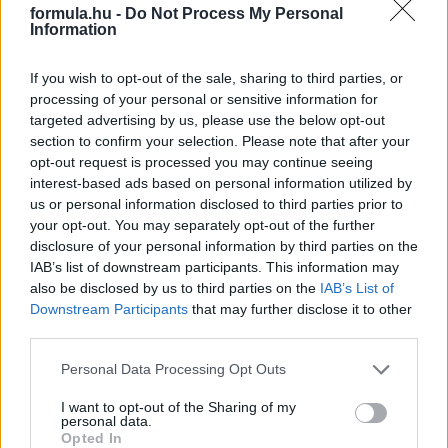
formula.hu -
Do Not Process My Personal
Information
If you wish to opt-out of the sale, sharing to third parties, or
processing of your personal or sensitive information for
targeted advertising by us, please use the below opt-out
Parc Fermé
section to confirm your selection. Please note that after your
opt-out request is processed you may continue seeing
6 órája
interest-based ads based on personal information utilized by
IndyCar: Palou nyert Portlandben, már 100 pont fölött az
us or personal information disclosed to third parties prior to
előnye
your opt-out. You may separately opt-out of the further
disclosure of your personal information by third parties on the
IAB’s list of downstream participants. This information may
also be disclosed by us to third parties on the
IAB’s List of
Downstream Participants
that may further disclose it to other
third parties.
Please note that this website/app uses one or more Google
Personal Data Processing Opt Outs
services and may gather and store information including but
not limited to your visit or usage behaviour. You may click to
I want to opt-out of the Sharing of my
personal data.
grant or deny consent to Google and its third-party tags to
Opted In