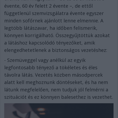
évente, 60 év felett 2 évente –, de ettől
függetlenül szemvizsgálatra évente egyszer
minden sofőrnek ajánlott lenne elmennie. A
legtöbb látászavar, ha időben felismerik,
könnyen korrigálható. Összegyűjtöttük azokat
a látáshoz kapcsolódó tényezőket, amik
elengedhetetlenek a biztonságos vezetéshez:
- Szemüveggel vagy anélkül az egyik
legfontosabb tényező a tökéletes és éles
távolra látás. Vezetés közben másodpercek
alatt kell meghoznunk döntéseket, és ha nem
látunk megfelelően, nem tudjuk jól felmérni a
szituációt és ez könnyen balesethez is vezethet.