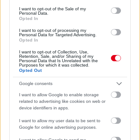
use your data for below specified purposes in below Google
consent section.
I want to opt-out of the Sale of my
Personal Data.
Opted In
18 órája
I want to opt-out of processing my
Personal Data for Targeted Advertising.
Eljegyezte kedvesét George Russell
Opted In
I want to opt-out of Collection, Use,
Retention, Sale, and/or Sharing of my
Personal Data that Is Unrelated with the
Purposes for which it was collected.
Opted Out
Google consents
I want to allow Google to enable storage
related to advertising like cookies on web or
device identifiers in apps.
I want to allow my user data to be sent to
Google for online advertising purposes.
I want to allow Google to send me