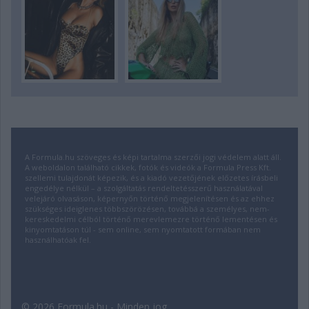
A Formula.hu szöveges és képi tartalma szerzői jogi védelem alatt áll.
A weboldalon található cikkek, fotók és videók a Formula Press Kft.
szellemi tulajdonát képezik, és a kiadó vezetőjének előzetes írásbeli
engedélye nélkül – a szolgáltatás rendeltetésszerű használatával
velejáró olvasáson, képernyőn történő megjelenítésen és az ehhez
szükséges ideiglenes többszörözésen, továbbá a személyes, nem-
kereskedelmi célból történő merevlemezre történő lementésen és
kinyomtatáson túl - sem online, sem nyomtatott formában nem
használhatóak fel.
© 2026 Formula.hu - Minden jog