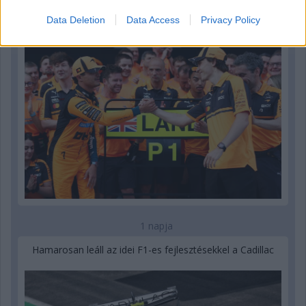
tavalyi év után” – Stella
Data Deletion
Data Access
Privacy Policy
1 napja
Hamarosan leáll az idei F1-es fejlesztésekkel a Cadillac