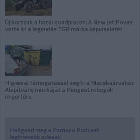
Új korszak a hazai quadpiacon: A New Jet Power
vette át a legendás TGB márka képviseletét
Higiéniai támogatással segíti a Macskaárvaház
Alapítvány munkáját a Peugeot robogók
importőre
Hallgasd meg a Formula Podcast
legfrissebb adását!