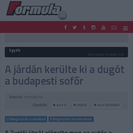
F1
PARC FERMÉ
FORMULA
MOTOR
Egyéb
NEMZETKÖZI
HAZAI
2018. október 23. kedd, 11:55
RETRO
EGYÉB
A járdán kerülte ki a dugót
PODCAST
SHOP
a budapesti sofőr
LIVE
TIPPJÁTÉK
DIGITÁLIS MAGAZIN
PONTÁLLÁSOK
VERSENYNAPTÁRAK
Szerző:
Formula.hu
Címkék:
AUTÓ
VIDEÓ
AUTÓSVIDEÓ
Megosztás e-mailben
Megosztás Facebookon
A Zuglói útnál elégelte meg az autós a