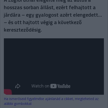
hosszas sorban állást, ezért felhajtott a
járdára – egy gyalogost azért elengedett…
– és ott hajtott végig a következő
kereszteződésig.
Ha ismerőseid figyelmébe ajánlanád a cikket, megteheted az
alábbi gombokkal: