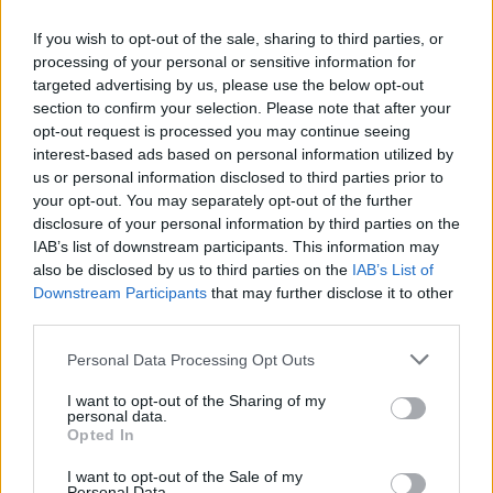
Sajtó: Az Aston Martintól érkezik Lambiase utódja a Red
Bullhoz?
If you wish to opt-out of the sale, sharing to third parties, or
processing of your personal or sensitive information for
targeted advertising by us, please use the below opt-out
section to confirm your selection. Please note that after your
opt-out request is processed you may continue seeing
interest-based ads based on personal information utilized by
us or personal information disclosed to third parties prior to
your opt-out. You may separately opt-out of the further
disclosure of your personal information by third parties on the
IAB’s list of downstream participants. This information may
also be disclosed by us to third parties on the
IAB’s List of
Downstream Participants
that may further disclose it to other
third parties.
Please note that this website/app uses one or more Google
Personal Data Processing Opt Outs
services and may gather and store information including but
22 órája
not limited to your visit or usage behaviour. You may click to
I want to opt-out of the Sharing of my
personal data.
Óriási bevétel-visszaesést könyvelhetett el az F1 a
grant or deny consent to Google and its third-party tags to
Opted In
második negyedévben
use your data for below specified purposes in below Google
consent section.
I want to opt-out of the Sale of my
Personal Data.