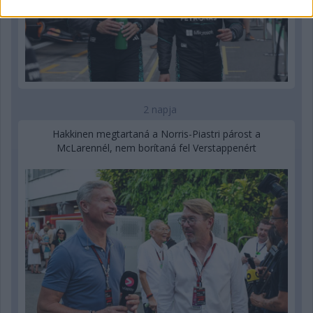
2 napja
Hakkinen megtartaná a Norris-Piastri párost a
McLarennél, nem borítaná fel Verstappenért