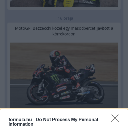
16 órája
MotoGP: Bezzecchi közel egy másodpercet javított a
körrekordon
17 órája
formula.hu -
Do Not Process My Personal
Information