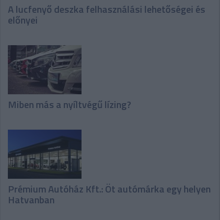
A lucfenyő deszka felhasználási lehetőségei és
előnyei
Miben más a nyíltvégű lízing?
Prémium Autóház Kft.: Öt autómárka egy helyen
Hatvanban