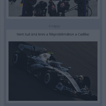
4 napja
Nem tud úrrá lenni a fékproblémákon a Cadillac