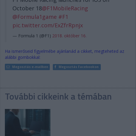
October 18
@F1MobileRacing
@Formula1game
#F1
pic.twitter.com/ExZfrRpnjx
— Formula 1 (@F1)
2018. október 16.
Ha ismerőseid figyelmébe ajánlanád a cikket, megteheted az
alábbi gombokkal:
Megosztás e-mailben
Megosztás Facebookon
További cikkeink a témában