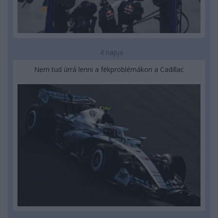
4 napja
Nem tud úrrá lenni a fékproblémákon a Cadillac