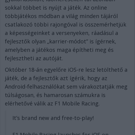
sokkal többet is nyújt a játék. Az online
többjátékos módban a világ minden tájáról
csatlakozó többi rajongóval is összemérhetjük
a képességeinket a versenyeken, ráadásul a
fejlesztők olyan „karrier-módot” is ígérnek,
amelyben a játékos maga építheti meg és
fejlesztheti az autóját.
Október 18-án egyelőre iOS-re lesz letölthető a
játék, de a fejlesztők azt ígérik, hogy az
Android-felhasználókat sem várakoztatják meg
túlságosan, és hamarosan számukra is
elérhetővé válik az F1 Mobile Racing.
It’s brand new and free-to-play!
F1 Mobile Racing launches for iOS on