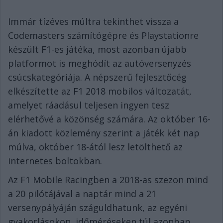
Immár tízéves múltra tekinthet vissza a
Codemasters számítógépre és Playstationre
készült F1-es játéka, most azonban újabb
platformot is meghódít az autóversenyzés
csúcskategóriája. A népszerű fejlesztőcég
elkészítette az F1 2018 mobilos változatát,
amelyet ráadásul teljesen ingyen tesz
elérhetővé a közönség számára. Az október 16-
án kiadott közlemény szerint a játék két nap
múlva, október 18-ától lesz letölthető az
internetes boltokban.
Az F1 Mobile Racingben a 2018-as szezon mind
a 20 pilótájával a naptár mind a 21
versenypályáján száguldhatunk, az egyéni
gyakorlásokon, időméréseken túl azonban