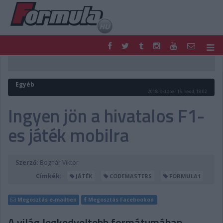
F1
PARC FERMÉ
FORMULA
MOTOR
Egyéb
NEMZETKÖZI
HAZAI
2018. október 16. kedd, 18:02
RETRO
EGYÉB
Ingyen jön a hivatalos F1-
PODCAST
SHOP
es játék mobilra
LIVE
TIPPJÁTÉK
DIGITÁLIS MAGAZIN
PONTÁLLÁSOK
VERSENYNAPTÁRAK
Szerző:
Bognár Viktor
Címkék:
JÁTÉK
CODEMASTERS
FORMULA1
Megosztás e-mailben
Megosztás Facebookon
A világ legkedveltebb formátumában,