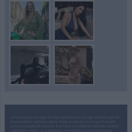
A Formula.hu szöveges és képi tartalma szerzői jogi védelem alatt áll.
A weboldalon található cikkek, fotók és videók a Formula Press Kft.
szellemi tulajdonát képezik, és a kiadó vezetőjének előzetes írásbeli
engedélye nélkül – a szolgáltatás rendeltetésszerű használatával