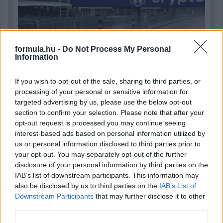
formula.hu -
Do Not Process My Personal
Information
If you wish to opt-out of the sale, sharing to third parties, or
processing of your personal or sensitive information for
targeted advertising by us, please use the below opt-out
section to confirm your selection. Please note that after your
opt-out request is processed you may continue seeing
interest-based ads based on personal information utilized by
3 órája
us or personal information disclosed to third parties prior to
Kerékpáros világbajnokságra kvalifikálta magát Bottas az
your opt-out. You may separately opt-out of the further
F1-es nyári szünetben
disclosure of your personal information by third parties on the
IAB’s list of downstream participants. This information may
also be disclosed by us to third parties on the
IAB’s List of
Downstream Participants
that may further disclose it to other
third parties.