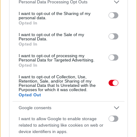
Please note that this website/app uses one or more Google
Personal Data Processing Opt Outs
services and may gather and store information including but
not limited to your visit or usage behaviour. You may click to
I want to opt-out of the Sharing of my
personal data.
grant or deny consent to Google and its third-party tags to
Opted In
use your data for below specified purposes in below Google
consent section.
I want to opt-out of the Sale of my
Personal Data.
Opted In
I want to opt-out of processing my
Personal Data for Targeted Advertising.
Opted In
23 órája
I want to opt-out of Collection, Use,
Montoya szerint Antonelli kedvessége sem segít
Retention, Sale, and/or Sharing of my
Personal Data that Is Unrelated with the
Russellen
Purposes for which it was collected.
Opted Out
Google consents
I want to allow Google to enable storage
related to advertising like cookies on web or
device identifiers in apps.