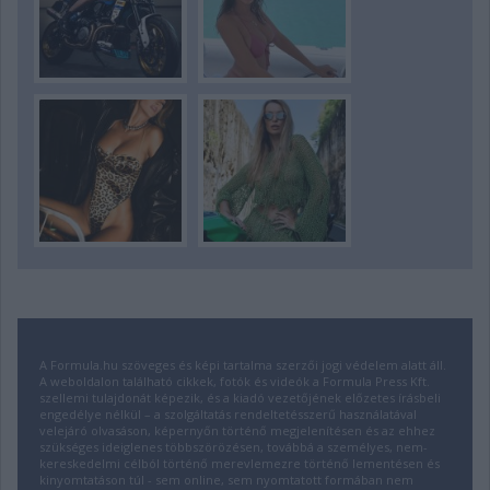
A Formula.hu szöveges és képi tartalma szerzői jogi védelem alatt áll.
A weboldalon található cikkek, fotók és videók a Formula Press Kft.
szellemi tulajdonát képezik, és a kiadó vezetőjének előzetes írásbeli
engedélye nélkül – a szolgáltatás rendeltetésszerű használatával
velejáró olvasáson, képernyőn történő megjelenítésen és az ehhez
szükséges ideiglenes többszörözésen, továbbá a személyes, nem-
kereskedelmi célból történő merevlemezre történő lementésen és
kinyomtatáson túl - sem online, sem nyomtatott formában nem