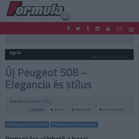
F1
PARC FERMÉ
FORMULA
MOTOR
Egyéb
NEMZETKÖZI
HAZAI
2018. október 15. hétfő, 08:51
RETRO
EGYÉB
Új Peugeot 508 –
PODCAST
SHOP
Elegancia és stílus
LIVE
TIPPJÁTÉK
DIGITÁLIS MAGAZIN
PONTÁLLÁSOK
VERSENYNAPTÁRAK
Szerző:
Benedek Attila
Címkék:
AUTÓ
PEUGEOT
AUTÓTESZT
Megosztás e-mailben
Megosztás Facebookon
Nemsokára elérhető a hazai