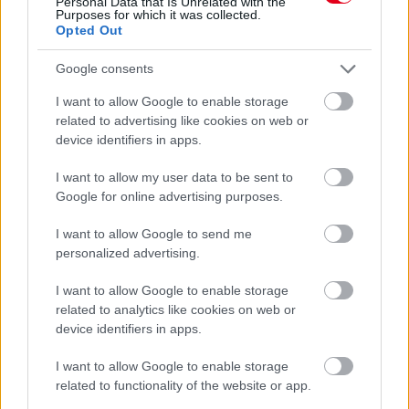
Personal Data that Is Unrelated with the
Purposes for which it was collected.
Opted Out
Google consents
Kövess minket a Facebookon
I want to allow Google to enable storage
related to advertising like cookies on web or
device identifiers in apps.
I want to allow my user data to be sent to
Google for online advertising purposes.
Parc Fermé
I want to allow Google to send me
17 órája
personalized advertising.
IndyCar: Palou nyert Portlandben, már 100 pont fölött az
I want to allow Google to enable storage
előnye
related to analytics like cookies on web or
device identifiers in apps.
I want to allow Google to enable storage
related to functionality of the website or app.