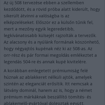
Az új 508 tervezése ebben a szellemben
kezdődött, és a rövid próba alatt kiderült, hogy
sikerült átvinni a valóságba is az
elképzeléseket. Először ez a külsőn tűnik fel,
mert a mezőny egyik legeredetibb,
legkívánatosabb külsejét rajzolták a tervezők.
Az alacsony és a nyúlánk formának köszönhető,
hogy négyajtós kupénak néz ki az 508-as. Az
orr-rész és pár formai megoldás emlékeztet a
legendás 504-re és annak kupé kivitelére.
A korábban emlegetett prémiumiság felé
húznak az ablakkeret nélküli ajtók, amelyek
szintén az eleganciát erősítik. Itt nemcsak a
látvány dominál, hanem az is, hogy a német
prémium márkáknak beszállító tömítés- és
ablakemelő-gyártóval dolgoztak együtt.