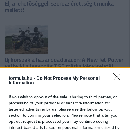
Élj a lehetőséggel, szerezz érettségit munka
mellett!
Új korszak a hazai quadpiacon: A New Jet Power
vette át a legendás TGB márka képviseletét
formula.hu -
Do Not Process My Personal
Information
If you wish to opt-out of the sale, sharing to third parties, or
processing of your personal or sensitive information for
targeted advertising by us, please use the below opt-out
Higiéniai támogatással segíti a Macskaárvaház
section to confirm your selection. Please note that after your
Alapítvány munkáját a Peugeot robogók
opt-out request is processed you may continue seeing
importőre
interest-based ads based on personal information utilized by