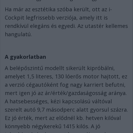
Ha már az esztétika szóba került, ott az i-
Cockpit legfrissebb verziója, amely itt is
rendkívül elegáns és egyedi. Az utastér kellemes
hangulatú.
A gyakorlatban
A belépőszintű modellt sikerült kipróbálni,
amelyet 1,5 literes, 130 lóerős motor hajtott, ez
a verzió cégautóként fog nagy karriert befutni,
mert igen jó az ár/érték/gazdaságosság aránya.
A hatsebességes, kézi kapcsolású váltóval
szerelt autó 9,7 másodperc alatt gyorsul százra.
Ez jó érték, mert az elődnél kb. hetven kilóval
könnyebb négykerekű 1415 kilós. A jó