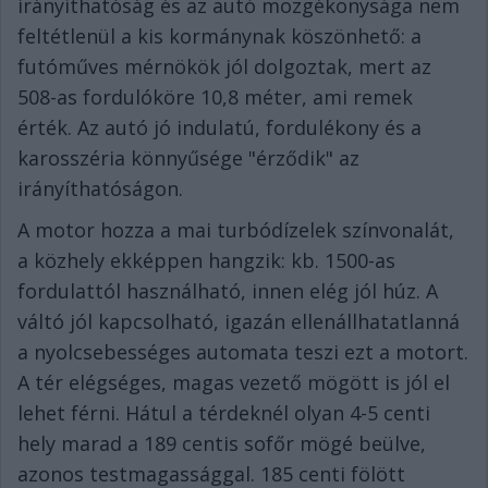
irányíthatóság és az autó mozgékonysága nem
feltétlenül a kis kormánynak köszönhető: a
futóműves mérnökök jól dolgoztak, mert az
508-as fordulóköre 10,8 méter, ami remek
érték. Az autó jó indulatú, fordulékony és a
karosszéria könnyűsége "érződik" az
irányíthatóságon.
A motor hozza a mai turbódízelek színvonalát,
a közhely ekképpen hangzik: kb. 1500-as
fordulattól használható, innen elég jól húz. A
váltó jól kapcsolható, igazán ellenállhatatlanná
a nyolcsebességes automata teszi ezt a motort.
A tér elégséges, magas vezető mögött is jól el
lehet férni. Hátul a térdeknél olyan 4-5 centi
hely marad a 189 centis sofőr mögé beülve,
azonos testmagassággal. 185 centi fölött