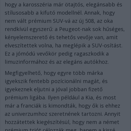
hogy a karosszéria már ötajtós, elegánsabb és
stílusosabb a kifutó modellnél. Annak, hogy
nem vált prémium SUV-vá az új 508, az oka
rendkívül egyszerű: a Peugeot-nak sok hűséges,
kényelemszerető és tehetős vevője van, amit
elveszítettek volna, ha meglépik a SUV-osítást.
Ez a jómódú vevőkör pedig ragaszkodik a
limuzinformához és az elegáns autókhoz.
Megfigyelhető, hogy egyre több márka
igyekszik fentebb pozícionálni magát, és
igyekeznek eljutni a jóval jobban fizető
prémium ligába. Ilyen például a Kia, és most
már a franciák is kimondták, hogy ők is ehhez
az univerzumhoz szeretnének tartozni. Annyit
hozzátettek kiegészítésül, hogy nem a német
prémium triót célozzák meg, hanem a kissé