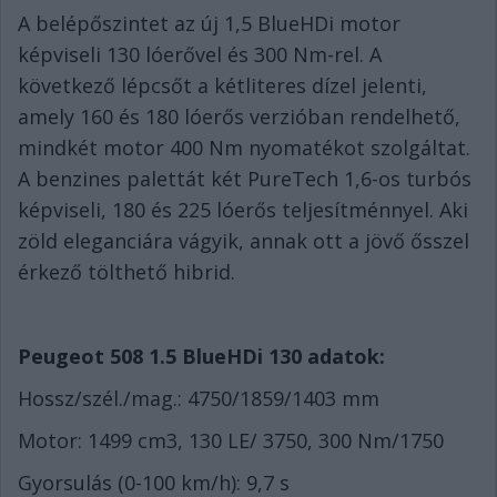
A belépőszintet az új 1,5 BlueHDi motor
képviseli 130 lóerővel és 300 Nm-rel. A
következő lépcsőt a kétliteres dízel jelenti,
amely 160 és 180 lóerős verzióban rendelhető,
mindkét motor 400 Nm nyomatékot szolgáltat.
A benzines palettát két PureTech 1,6-os turbós
képviseli, 180 és 225 lóerős teljesítménnyel. Aki
zöld eleganciára vágyik, annak ott a jövő ősszel
érkező tölthető hibrid.
Peugeot 508 1.5 BlueHDi 130 adatok:
Hossz/szél./mag.: 4750/1859/1403 mm
Motor: 1499 cm3, 130 LE/ 3750, 300 Nm/1750
Gyorsulás (0-100 km/h): 9,7 s