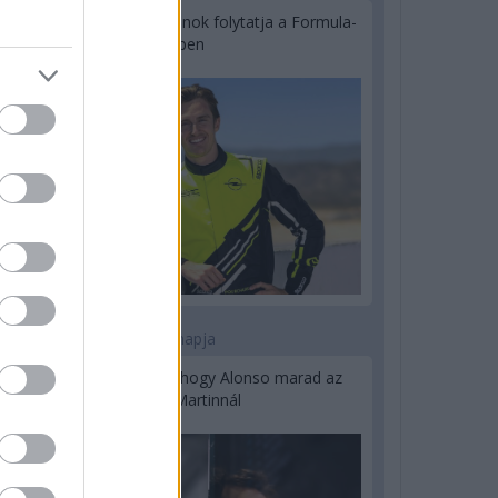
Újabb korábbi F2-es bajnok folytatja a Formula-
E-ben
2 napja
Newey biztos benne, hogy Alonso marad az
Aston Martinnál