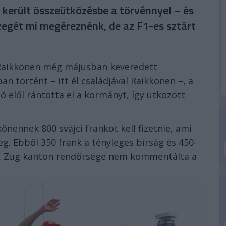
n került összeütközésbe a törvénnyel – és
zegét mi megéreznénk, de az F1-es sztárt
i Raikkönen még májusban keveredett
n történt – itt él családjával Raikkönen –, a
 elől rántotta el a kormányt, így ütközött
nennek 800 svájci frankot kell fizetnie, ami
eg. Ebből 350 frank a tényleges bírság és 450-
ek. Zug kanton rendőrsége nem kommentálta a