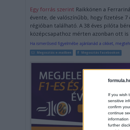
Egy forrás szerint
Raikkönen a Ferrarinál 
évente, de valószínűbb, hogy fizetése 7 és
régióban található. A 38 éves pilóta bé
középcsapathoz mérten azonban ott is k
Ha ismerőseid figyelmébe ajánlanád a cikket, megteh
Megosztás e-mailben
Megosztás Facebookon
formula.h
If you wish 
sensitive in
confirm you
continue se
information 
further disc