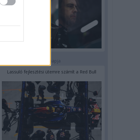
3 napja
Lassuló fejlesztési ütemre számít a Red Bull