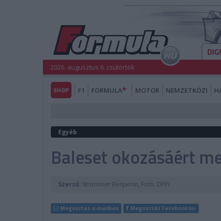
DIG
2026. augusztus 6. csütörtök
SHOP
F1
FORMULA
MOTOR
NEMZETKÖZI
H
Egyéb
Baleset okozásáért m
Szerző:
Strommer Benjamin, Fotó: DPPI
Megosztás e-mailben
Megosztás Facebookon