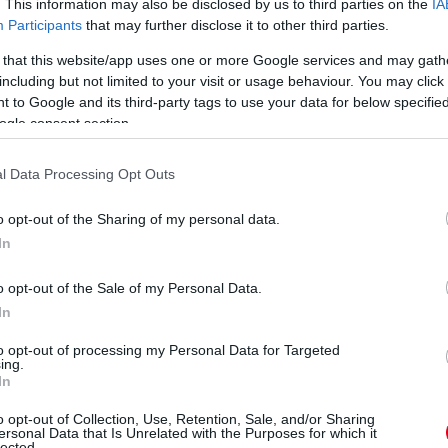
. This information may also be disclosed by us to third parties on the
IA
Participants
that may further disclose it to other third parties.
 that this website/app uses one or more Google services and may gath
n
including but not limited to your visit or usage behaviour. You may click 
 to Google and its third-party tags to use your data for below specifi
ogle consent section.
l Data Processing Opt Outs
o opt-out of the Sharing of my personal data.
z
Hogyan
Élj a lehetőséggel,
In
ka
válasszunk
szerezz érettségit
megfelelő
munka mellett!
o opt-out of the Sale of my Personal Data.
fénymásolópapírt
In
az irodai
hatékonyság
to opt-out of processing my Personal Data for Targeted
ing.
érdekében?
In
o opt-out of Collection, Use, Retention, Sale, and/or Sharing
ersonal Data that Is Unrelated with the Purposes for which it
lected.