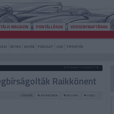
ITÁLIS MAGAZIN
PONTÁLLÁSOK
VERSENYNAPTÁRAK
AZAI
RETRO
EGYÉB
PODCAST
LIVE
TIPPJÁTÉK
2018. október 13. szombat, 07:40
egbírságolták Raikkönent
Címkék:
RAIKKÖNEN
BULVÁR
SVÁJC