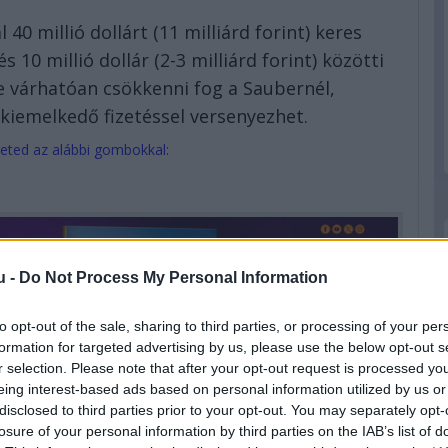
40 millió dollárt (11 milliárd forint) keres
 10 millió dollár (2-3 milliárd forint) közötti
re várhatóan csökkenni fog a Saubernél,
iemelkedő fizetéssel versenyezhet.
eted az alábbi gombokkal:
u -
Do Not Process My Personal Information
to opt-out of the sale, sharing to third parties, or processing of your per
formation for targeted advertising by us, please use the below opt-out s
r selection. Please note that after your opt-out request is processed y
eing interest-based ads based on personal information utilized by us or
disclosed to third parties prior to your opt-out. You may separately opt-
losure of your personal information by third parties on the IAB’s list of