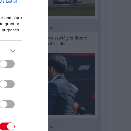
B’s List of
er and store
to grant or
2 napja
ed purposes
Ilyen lehet a jövő F1-es szabályrendszere
Domenicali szerint
2 napja