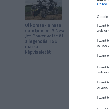
Opted 
Google 
Új korszak a hazai
Higiéniai
I want t
quadpiacon: A New
támogatással
web or d
Jet Power vette át
segíti a
a legendás TGB
Macskaárvaház
I want t
márka
Alapítvány
purpose
képviseletét
munkáját a
Peugeot robogók
I want 
importőre
I want t
web or d
I want t
or app.
I want t
I want t