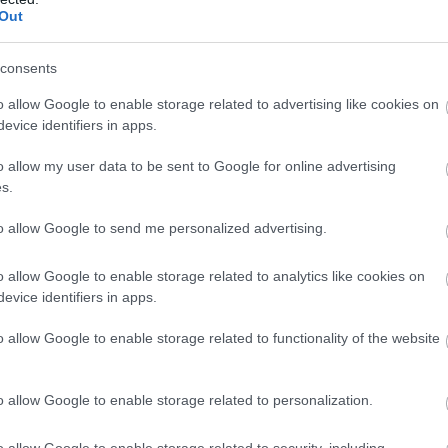
Out
consents
Hogyan
Változás a
o allow Google to enable storage related to advertising like cookies on
válasszunk
budapesti
evice identifiers in apps.
gyereklábbelit?
parkolás területén
o allow my user data to be sent to Google for online advertising
s.
to allow Google to send me personalized advertising.
o allow Google to enable storage related to analytics like cookies on
evice identifiers in apps.
o allow Google to enable storage related to functionality of the website
o allow Google to enable storage related to personalization.
o allow Google to enable storage related to security, including