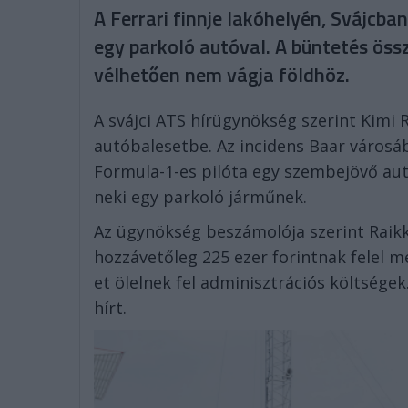
A Ferrari finnje lakóhelyén, Svájcba
egy parkoló autóval. A büntetés öss
vélhetően nem vágja földhöz.
A svájci ATS hírügynökség szerint Kim
autóbalesetbe. Az incidens Baar városába
Formula-1-es pilóta egy szembejövő autó
neki egy parkoló járműnek.
Az ügynökség beszámolója szerint Raikkö
hozzávetőleg 225 ezer forintnak felel m
et ölelnek fel adminisztrációs költség
hírt.