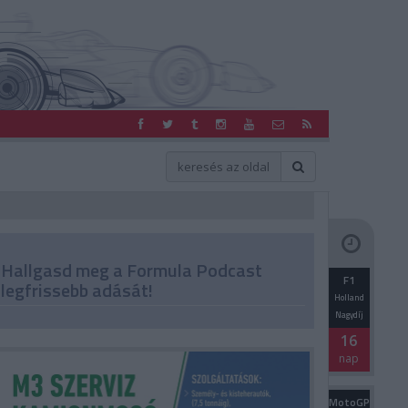
Hallgasd meg a Formula Podcast
F1
legfrissebb adását!
Holland
Nagydíj
16
nap
MotoGP