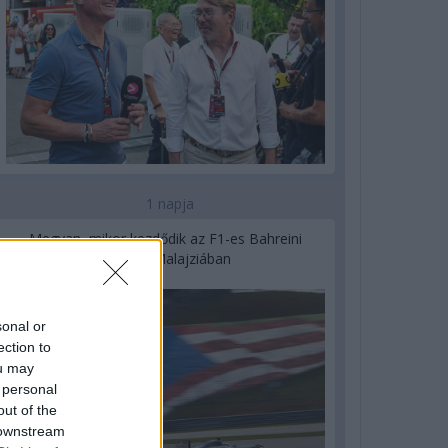
1 napja
Megvan, mikor kezdődik az F1-es Bahreini
Nagydíj Malajziában
sonal or
ection to
ou may
 personal
out of the
 downstream