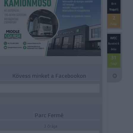
Brit
Nagydíj
2
nap
WEC
Austini 6
órás
31
nap
Kövess minket a Facebookon
Parc Fermé
3 órája