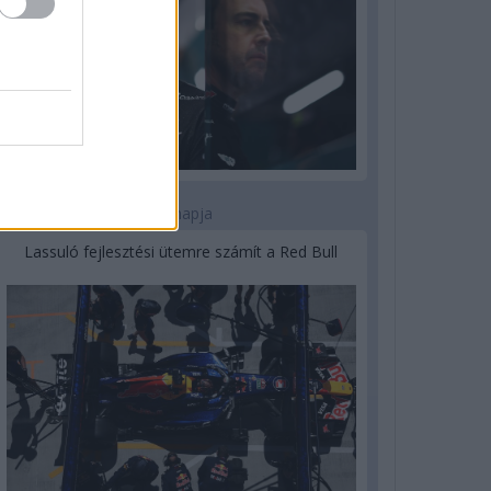
3 napja
Lassuló fejlesztési ütemre számít a Red Bull