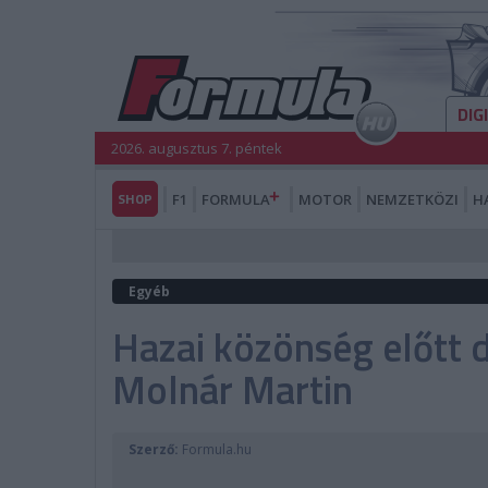
DIG
2026. augusztus 7. péntek
SHOP
F1
FORMULA
MOTOR
NEMZETKÖZI
H
Egyéb
Hazai közönség előtt 
Molnár Martin
Szerző:
Formula.hu