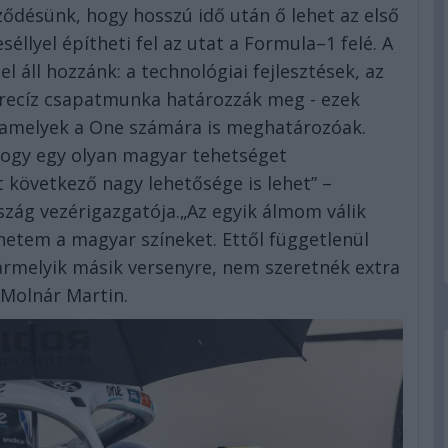
ődésünk, hogy hosszú idő után ő lehet az első
éllyel építheti fel az utat a Formula–1 felé. A
 áll hozzánk: a technológiai fejlesztések, az
precíz csapatmunka határozzák meg - ezek
, amelyek a One számára is meghatározóak.
 hogy egy olyan magyar tehetséget
következő nagy lehetősége is lehet” –
ág vezérigazgatója.„Az egyik álmom válik
lhetem a magyar színeket. Ettől függetlenül
ármelyik másik versenyre, nem szeretnék extra
 Molnár Martin.