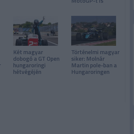
MotoGP-t is
Két magyar
Történelmi magyar
dobogó a GT Open
siker: Molnár
r
hungaroringi
Martin pole-ban a
hétvégéjén
Hungaroringen