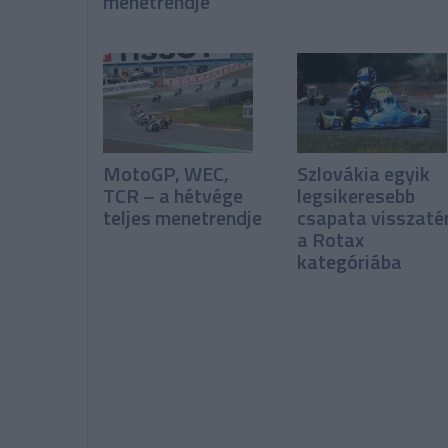
menetrendje
MotoGP, WEC,
Szlovákia egyik
TCR – a hétvége
legsikeresebb
teljes menetrendje
csapata visszaté
a Rotax
kategóriába