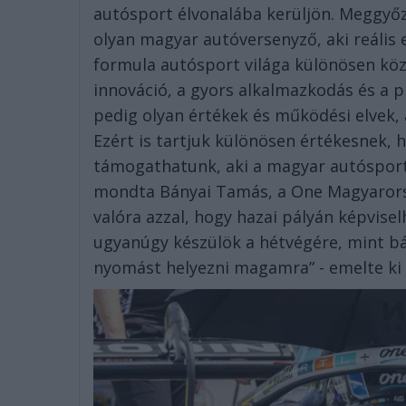
autósport élvonalába kerüljön. Meggyőz
olyan magyar autóversenyző, aki reális es
formula autósport világa különösen közel
innováció, a gyors alkalmazkodás és a 
pedig olyan értékek és működési elvek
Ezért is tartjuk különösen értékesnek,
támogathatunk, aki a magyar autósport 
mondta Bányai Tamás, a One Magyarorsz
valóra azzal, hogy hazai pályán képvise
ugyanúgy készülök a hétvégére, mint b
nyomást helyezni magamra” - emelte ki