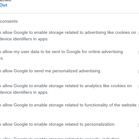
megszokott módon, a csapat szimulátorában
Out
i verseny azonban így is különleges lesz
consents
 a pályára, hanem otthonról érkezik minden
o allow Google to enable storage related to advertising like cookies on
evice identifiers in apps.
égén a Hungaroringre, azok Martin és a brit F3
autókat a pályán, hiszen fő attrakcióként itt
o allow my user data to be sent to Google for online advertising
s.
ernational GT Open; a GB3 testvérsorozatának
alamint a szervezők oldtimer parádéval is
to allow Google to send me personalized advertising.
o allow Google to enable storage related to analytics like cookies on
eted az alábbi gombokkal:
evice identifiers in apps.
o allow Google to enable storage related to functionality of the website
o allow Google to enable storage related to personalization.
o allow Google to enable storage related to security, including