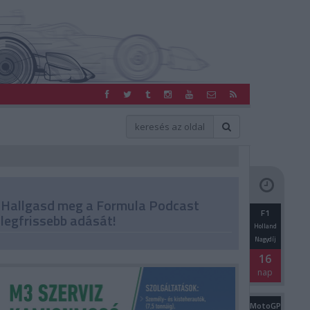
Hallgasd meg a Formula Podcast
F1
legfrissebb adását!
Holland
Nagydíj
16
nap
MotoGP