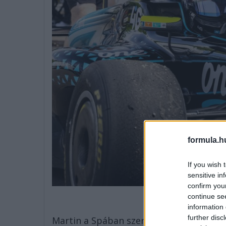
formula.h
If you wish 
sensitive in
confirm you
continue se
information 
further disc
Martin a Spában szerzett dupla dobogója