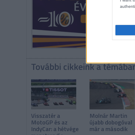
authenti
További cikkeink a témába
Visszatér a
Molnár Martin
MotoGP és az
újabb dobogóval
IndyCar: a hétvége
már a második