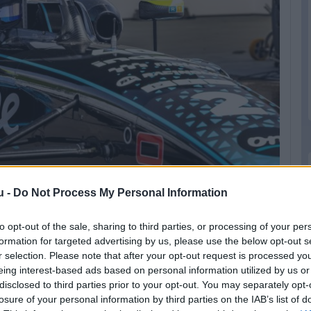
u -
Do Not Process My Personal Information
to opt-out of the sale, sharing to third parties, or processing of your per
formation for targeted advertising by us, please use the below opt-out s
r selection. Please note that after your opt-out request is processed y
eing interest-based ads based on personal information utilized by us or
disclosed to third parties prior to your opt-out. You may separately opt-
losure of your personal information by third parties on the IAB’s list of
 után az összetett 4. helyéről várhatja a