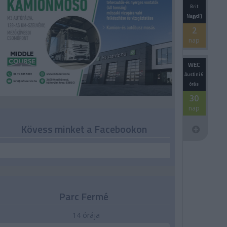
Brit
Nagydíj
2
nap
WEC
Austini 6
órás
30
nap
Kövess minket a Facebookon
Parc Fermé
14 órája