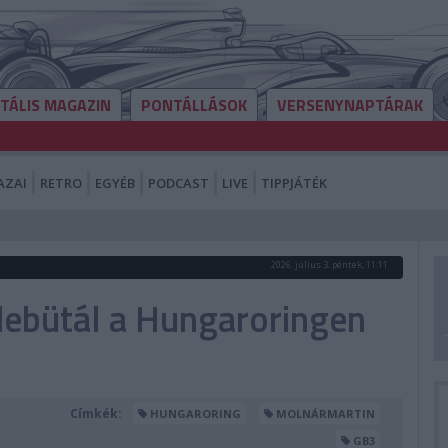
ITÁLIS MAGAZIN
PONTÁLLÁSOK
VERSENYNAPTÁRAK
AZAI
RETRO
EGYÉB
PODCAST
LIVE
TIPPJÁTÉK
2026. július 3. péntek, 11:11
debütál a Hungaroringen
Címkék:
HUNGARORING
MOLNÁRMARTIN
GB3