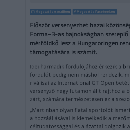
Megosztás e-mailben
Megosztás Facebookon
Először versenyezhet hazai közönség
Forma–3-as bajnokságban szereplő 
mérföldkő lesz a Hungaroringen ren
támogatására is számít.
Idei harmadik fordulójához érkezik a br
fordulót pedig nem máshol rendezik, m
riválisai az International GT Open beté
versenyző négy futamon állt rajthoz a
zárt, számára természetesen ez a szezo
„Martinban olyan fiatal sportolót isme
a hozzáállásával is kiemelkedik a mező
céltudatossággal és alázattal dolgozik 