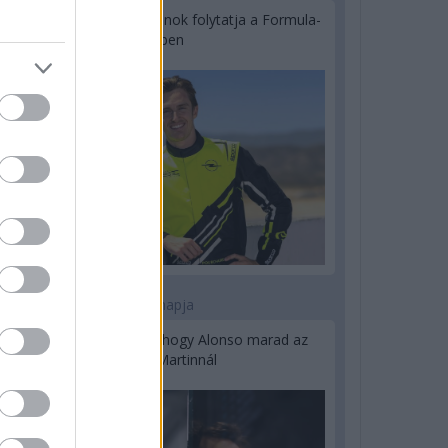
Újabb korábbi F2-es bajnok folytatja a Formula-
E-ben
2 napja
Newey biztos benne, hogy Alonso marad az
Aston Martinnál