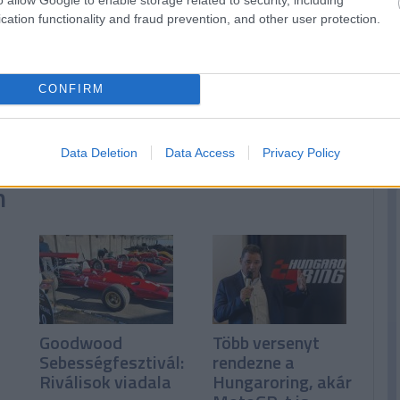
cation functionality and fraud prevention, and other user protection.
CONFIRM
Data Deletion
Data Access
Privacy Policy
n
Goodwood
Több versenyt
Sebességfesztivál:
rendezne a
Riválisok viadala
Hungaroring, akár