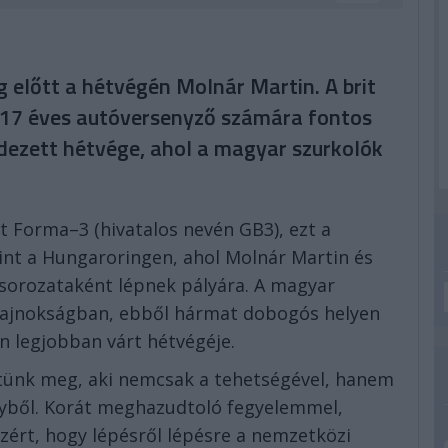
 előtt a hétvégén Molnár Martin. A brit
17 éves autóversenyző számára fontos
dezett hétvége, ahol a magyar szurkolók
it Forma–3 (hivatalos nevén GB3), ezt a
int a Hungaroringen, ahol Molnár Martin és
tsorozataként lépnek pályára. A magyar
 bajnokságban, ebből hármat dobogós helyen
n legjobban várt hétvégéje.
rtünk meg, aki nemcsak a tehetségével, hanem
nyből. Korát meghazudtoló fegyelemmel,
azért, hogy lépésről lépésre a nemzetközi