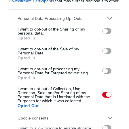
Downstream Participants
that may further disclose it to other
third parties.
Kövess minket a Facebookon
Please note that this website/app uses one or more Google
Personal Data Processing Opt Outs
services and may gather and store information including but
not limited to your visit or usage behaviour. You may click to
I want to opt-out of the Sharing of my
personal data.
grant or deny consent to Google and its third-party tags to
Opted In
use your data for below specified purposes in below Google
consent section.
I want to opt-out of the Sale of my
Parc Fermé
Personal Data.
Opted In
40 perce
I want to opt-out of processing my
Az F1-es Német Nagydíj „mindenképpen megvalósul”
Personal Data for Targeted Advertising.
Opted In
Domenicali szerint
I want to opt-out of Collection, Use,
Retention, Sale, and/or Sharing of my
Personal Data that Is Unrelated with the
Purposes for which it was collected.
Opted Out
Google consents
I want to allow Google to enable storage