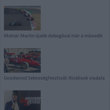
Molnár Martin újabb dobogóval már a második
Goodwood Sebességfesztivál: Riválisok viadala