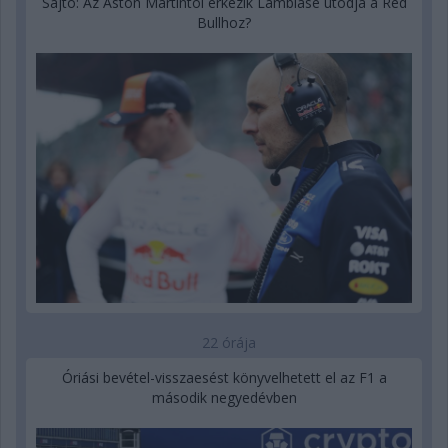
Sajtó: Az Aston Martintól érkezik Lambiase utódja a Red
Bullhoz?
22 órája
Óriási bevétel-visszaesést könyvelhetett el az F1 a
második negyedévben