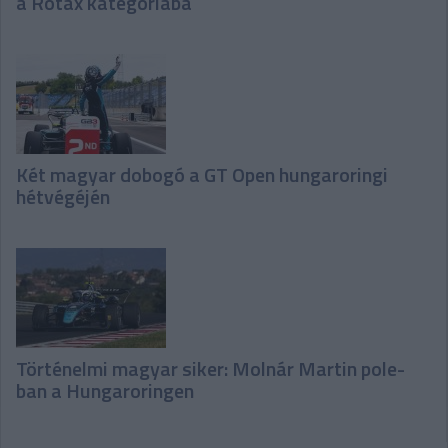
a Rotax kategóriába
Két magyar dobogó a GT Open hungaroringi
hétvégéjén
Történelmi magyar siker: Molnár Martin pole-
ban a Hungaroringen