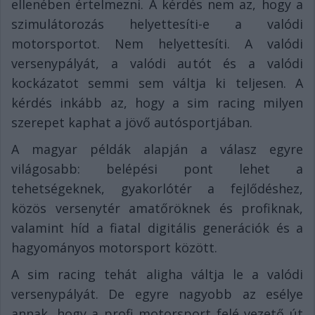
ellenében értelmezni. A kérdés nem az, hogy a
szimulátorozás helyettesíti-e a valódi
motorsportot. Nem helyettesíti. A valódi
versenypályát, a valódi autót és a valódi
kockázatot semmi sem váltja ki teljesen. A
kérdés inkább az, hogy a sim racing milyen
szerepet kaphat a jövő autósportjában.
A magyar példák alapján a válasz egyre
világosabb: belépési pont lehet a
tehetségeknek, gyakorlótér a fejlődéshez,
közös versenytér amatőröknek és profiknak,
valamint híd a fiatal digitális generációk és a
hagyományos motorsport között.
A sim racing tehát aligha váltja le a valódi
versenypályát. De egyre nagyobb az esélye
annak, hogy a profi motorsport felé vezető út