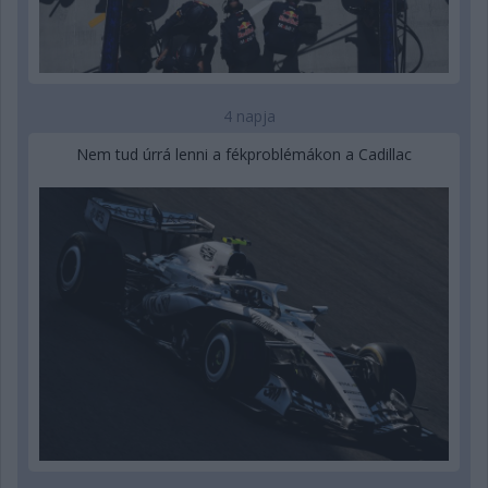
4 napja
Nem tud úrrá lenni a fékproblémákon a Cadillac