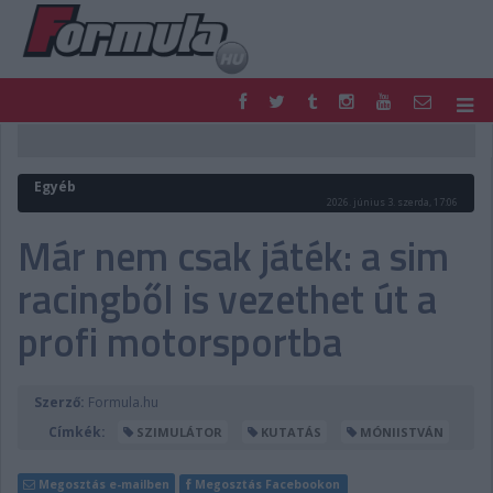
F1
PARC FERMÉ
FORMULA
MOTOR
Egyéb
NEMZETKÖZI
HAZAI
2026. június 3. szerda, 17:06
RETRO
EGYÉB
Már nem csak játék: a sim
PODCAST
SHOP
racingből is vezethet út a
LIVE
TIPPJÁTÉK
DIGITÁLIS MAGAZIN
PONTÁLLÁSOK
profi motorsportba
VERSENYNAPTÁRAK
Szerző:
Formula.hu
Címkék:
SZIMULÁTOR
KUTATÁS
MÓNIISTVÁN
Megosztás e-mailben
Megosztás Facebookon