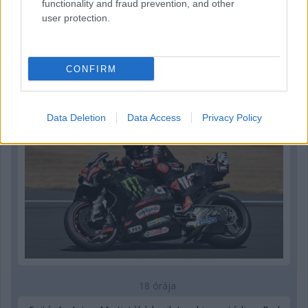
functionality and fraud prevention, and other
user protection.
17 órája
MotoGP: Bezzecchi közel egy másodpercet javított a
CONFIRM
körrekordon
Data Deletion
Data Access
Privacy Policy
18 órája