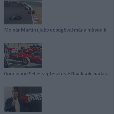
Molnár Martin újabb dobogóval már a második
Goodwood Sebességfesztivál: Riválisok viadala