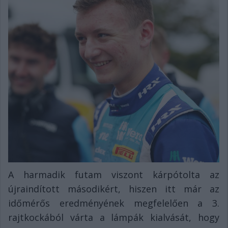
A harmadik futam viszont kárpótolta az
újraindított másodikért, hiszen itt már az
időmérős eredményének megfelelően a 3.
rajtkockából várta a lámpák kialvását, hogy