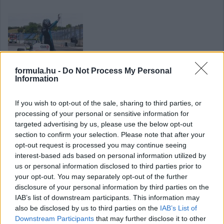
Két magyar dobogó a GT Open hungaroringi
formula.hu -
Do Not Process My Personal
Information
hétvégéjén
If you wish to opt-out of the sale, sharing to third parties, or
processing of your personal or sensitive information for
targeted advertising by us, please use the below opt-out
section to confirm your selection. Please note that after your
opt-out request is processed you may continue seeing
interest-based ads based on personal information utilized by
us or personal information disclosed to third parties prior to
Történelmi magyar siker: Molnár Martin pole-
your opt-out. You may separately opt-out of the further
ban a Hungaroringen
disclosure of your personal information by third parties on the
IAB’s list of downstream participants. This information may
also be disclosed by us to third parties on the
IAB’s List of
Downstream Participants
that may further disclose it to other