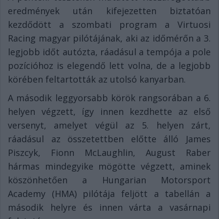
eredmények után kifejezetten biztatóan
kezdődött a szombati program a Virtuosi
Racing magyar pilótájának, aki az időmérőn a 3.
legjobb időt autózta, ráadásul a tempója a pole
pozícióhoz is elegendő lett volna, de a legjobb
körében feltartották az utolsó kanyarban.
A második leggyorsabb körök rangsorában a 6.
helyen végzett, így innen kezdhette az első
versenyt, amelyet végül az 5. helyen zárt,
ráadásul az összetettben előtte álló James
Piszcyk, Fionn McLaughlin, August Raber
hármas mindegyike mögötte végzett, aminek
köszönhetően a Hungarian Motorsport
Academy (HMA) pilótája feljött a tabellán a
második helyre és innen várta a vasárnapi