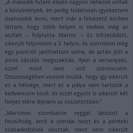
„A második futam elején nagyon nehezek voltak
a körülmények, én pedig tudatosan igyekeztem
óvatosabb lenni, mert már a felvezető körben
láttam, hogy több helyen is nedves még az
aszfalt – folytatta Martin. – Ez kifizetődött,
sikerült feljönnöm a 3. helyre, és szerintem még
egy pozíciót javíthattam volna, de aztán jött a
piros zászlós megszakítás. Ilyen a versenyzés,
ezzel most nem volt szerencsém.
Összességében viszont örülök, hogy így sikerült
ez a hétvége, mert ez a pálya nem tartozik a
kedvenceim közé, és ezzel együtt is sikerült két
helyet előre lépnem az összetettben.”
„Martinon szombaton reggel látszott a
feszültség, amit a szerdai teszt és a pénteki
szabadedzések okoztak, mert nem sikerült