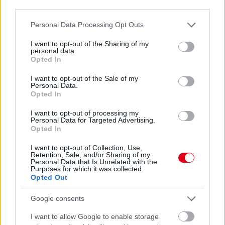
third parties.
Hallgasd meg a Formula Podcast
legfrissebb adását!
Please note that this website/app uses one or more Google
Personal Data Processing Opt Outs
services and may gather and store information including but
not limited to your visit or usage behaviour. You may click to
I want to opt-out of the Sharing of my
personal data.
grant or deny consent to Google and its third-party tags to
Opted In
use your data for below specified purposes in below Google
consent section.
I want to opt-out of the Sale of my
Personal Data.
Opted In
I want to opt-out of processing my
Personal Data for Targeted Advertising.
Opted In
I want to opt-out of Collection, Use,
Retention, Sale, and/or Sharing of my
Personal Data that Is Unrelated with the
Purposes for which it was collected.
Opted Out
Google consents
I want to allow Google to enable storage