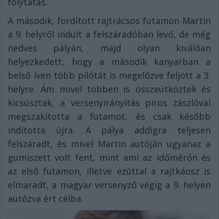
folytatás.
A második, fordított rajtrácsos futamon Martin
a 9. helyről indult a felszáradóban levő, de még
nedves pályán, majd olyan kiválóan
helyezkedett, hogy a második kanyarban a
belső íven több pilótát is megelőzve feljött a 3.
helyre. Ám mivel többen is összeütköztek és
kicsúsztak, a versenyirányítás piros zászlóval
megszakította a futamot, és csak később
indította újra. A pálya addigra teljesen
felszáradt, és mivel Martin autóján ugyanaz a
gumiszett volt fent, mint ami az időmérőn és
az első futamon, illetve ezúttal a rajtkáosz is
elmaradt, a magyar versenyző végig a 9. helyen
autózva ért célba.