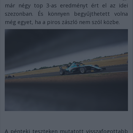
már négy top 3-as eredményt ért el az idei
szezonban. És könnyen begyűjthetett volna
még egyet, ha a piros zászló nem szól közbe.
A pénteki teszteken mutatott visszafogottabb