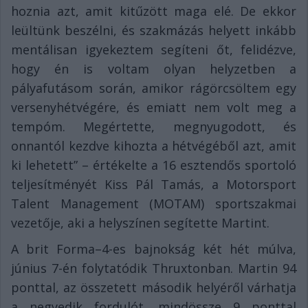
hoznia azt, amit kitűzött maga elé. De ekkor
leültünk beszélni, és szakmázás helyett inkább
mentálisan igyekeztem segíteni őt, felidézve,
hogy én is voltam olyan helyzetben a
pályafutásom során, amikor rágörcsöltem egy
versenyhétvégére, és emiatt nem volt meg a
tempóm. Megértette, megnyugodott, és
onnantól kezdve kihozta a hétvégéből azt, amit
ki lehetett” – értékelte a 16 esztendős sportoló
teljesítményét Kiss Pál Tamás, a Motorsport
Talent Management (MOTAM) sportszakmai
vezetője, aki a helyszínen segítette Martint.
A brit Forma–4-es bajnokság két hét múlva,
június 7-én folytatódik Thruxtonban. Martin 94
ponttal, az összetett második helyéről várhatja
a negyedik fordulót, mindössze 9 ponttal