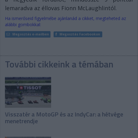
lemaradva az éllovas Fionn McLaughlintól.
Ha ismerőseid figyelmébe ajánlanád a cikket, megteheted az
alábbi gombokkal:
Megosztás e-mailben
Megosztás Facebookon
További cikkeink a témában
Visszatér a MotoGP és az IndyCar: a hétvége
menetrendje