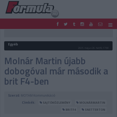
F1
PARC FERMÉ
FORMULA
MOTOR
Egyéb
NEMZETKÖZI
HAZAI
2025. május 26. hétfő, 17:00
RETRO
EGYÉB
Molnár Martin újabb
PODCAST
SHOP
dobogóval már második a
LIVE
TIPPJÁTÉK
DIGITÁLIS MAGAZIN
PONTÁLLÁSOK
brit F4-ben
VERSENYNAPTÁRAK
Szerző:
MOTAM Kommunikáció
Címkék:
SAJTÓKÖZLEMÉNY
MOLNÁRMARTIN
BRITF4
SNETTERTON