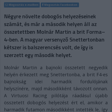
Megosztás e-mailben
Megosztás Facebookon
Négyre növelte dobogós helyezéseinek
számát, és már a második helyen áll az
összetettben Molnár Martin a brit Forma–
4-ben. A magyar versenyző Snettertonban
kétszer is balszerencsés volt, de így is
szerzett egy második helyet.
Molnár Martin a bajnoki összetett negyedik
helyén érkezett meg Snettertonba, a brit F4-es
bajnokság idei harmadik fordulójának
helyszínére, majd másodikként távozott onnan.
A Virtuosi Racing pilótája ráadásul újabb
összetett dobogós helyezést ért el, amikor a
harmadik futamon másodikként intették le, így