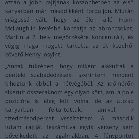
aztán a jobb rajtjának köszönhetően az első
kanyarban már másodikként forduljon. Miután
világossá vált, hogy az élen álló Fionn
McLaughlin kevésbé koptatja az abroncsokat,
Martin a 2. hely megőrzésére koncentrált, és
végig maga mögött tartotta az őt közelről
követő Henry Josylnt.
„Annak tükrében, hogy miként alakultak a
pénteki szabadedzések, szerintem mindent
kihoztunk ebből a hétvégéből. Az időmérőn
sikerült összeraknom egy olyan kört, ami a pole
pozícióra is elég lett volna, de az utolsó
kanyarban feltartottak, amivel 7
tizedmásodpercet veszítettem. A második
futam rajtját leszámítva egyik verseny sem
bővelkedett az izgalmakban. A fénypontot