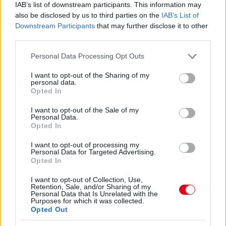
IAB’s list of downstream participants. This information may
also be disclosed by us to third parties on the
IAB’s List of
Downstream Participants
that may further disclose it to other
third parties.
Please note that this website/app uses one or more Google
Personal Data Processing Opt Outs
services and may gather and store information including but
not limited to your visit or usage behaviour. You may click to
I want to opt-out of the Sharing of my
personal data.
grant or deny consent to Google and its third-party tags to
Opted In
use your data for below specified purposes in below Google
consent section.
I want to opt-out of the Sale of my
Personal Data.
Opted In
7 órája
I want to opt-out of processing my
Personal Data for Targeted Advertising.
Hamarosan leáll az idei F1-es fejlesztésekkel a Cadillac
Opted In
I want to opt-out of Collection, Use,
Retention, Sale, and/or Sharing of my
Personal Data that Is Unrelated with the
Purposes for which it was collected.
Opted Out