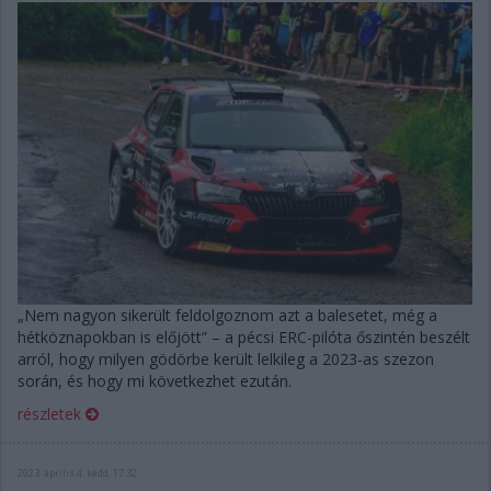
„Nem nagyon sikerült feldolgoznom azt a balesetet, még a
hétköznapokban is előjött” – a pécsi ERC-pilóta őszintén beszélt
arról, hogy milyen gödörbe került lelkileg a 2023-as szezon
során, és hogy mi következhet ezután.
részletek
2023. április 4. kedd, 17:32