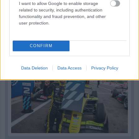
I want to allow Google to enable storage
related to security, including authentication
functionality and fraud prevention, and other
user protection.
1 napja
„Jó látni, hogy közel az álom” – Camara az F1-es
pletykákról
CONFIRM
Data Deletion
Data Access
Privacy Policy