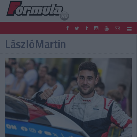
LászlóMartin
F1
PARC FERMÉ
FORMULA
MOTOR
NEMZETKÖZI
HAZAI
RETRO
EGYÉB
PODCAST
SHOP
LIVE
TIPPJÁTÉK
DIGITÁLIS MAGAZIN
PONTÁLLÁSOK
VERSENYNAPTÁRAK