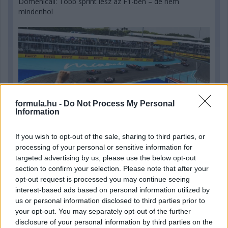
Domenicali: Több sprint lesz az F1-ben – de nem
mindenhol
formula.hu -
Do Not Process My Personal
Information
If you wish to opt-out of the sale, sharing to third parties, or
processing of your personal or sensitive information for
targeted advertising by us, please use the below opt-out
section to confirm your selection. Please note that after your
5 órája
opt-out request is processed you may continue seeing
interest-based ads based on personal information utilized by
„Lando és Oscar kapcsolata csak még erősebbé vált a
us or personal information disclosed to third parties prior to
tavalyi év után” – Stella
your opt-out. You may separately opt-out of the further
disclosure of your personal information by third parties on the