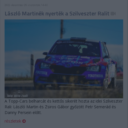
2022. december 29. csütörtök, 14:43
László Martinék nyerték a Szilveszter Ralit
A Topp-Cars belharcát és kettős sikerét hozta az idei Szilveszter
Rali: László Martin és Zsiros Gábor győzött Petr Semerád és
Danny Persein előtt.
részletek