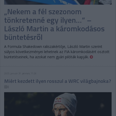
„Nekem a fél szezonom
tönkretenné egy ilyen…” –
László Martin a káromkodásos
büntetésről
A Formula Shakedown raliszakértője, László Martin szerint
súlyos következményei lehetnek az FIA káromkodásért osztott
büntetéseinek, ha azokat nem gyári pilóták kapják.
2025. január 31. péntek, 11:26
Miért kezdett ilyen rosszul a WRC világbajnoka?