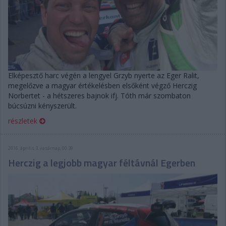
Elképesztő harc végén a lengyel Grzyb nyerte az Eger Ralit,
megelőzve a magyar értékelésben elsőként végző Herczig
Norbertet - a hétszeres bajnok ifj. Tóth már szombaton
búcsúzni kényszerült.
részletek
2016. április 3. vasárnap, 00:39
Herczig a legjobb magyar féltávnál Egerben