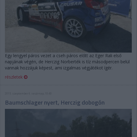
Egy lengyel páros vezet a cseh páros előtt az Eger Rali első
napjának végén, de Herczig Norberték is tíz másodpercen belül
vannak hozzájuk képest, ami izgalmas végjátékot ígér.
részletek
2015. szeptember 6. vasárnap, 10:40
Baumschlager nyert, Herczig dobogón