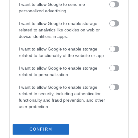
I want to allow Google to send me
Parc Fermé
personalized advertising.
14 órája
I want to allow Google to enable storage
related to analytics like cookies on web or
Hakkinen megtartaná a Norris-Piastri párost a
device identifiers in apps.
McLarennél, nem borítaná fel Verstappenért
I want to allow Google to enable storage
related to functionality of the website or app.
I want to allow Google to enable storage
related to personalization.
I want to allow Google to enable storage
related to security, including authentication
functionality and fraud prevention, and other
user protection.
CONFIRM
20 órája