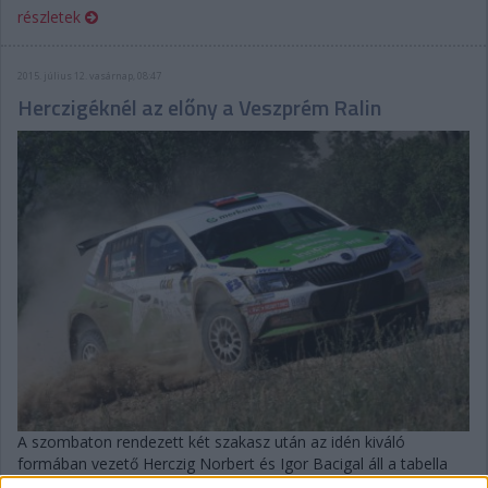
részletek
2015. július 12. vasárnap, 08:47
Herczigéknél az előny a Veszprém Ralin
A szombaton rendezett két szakasz után az idén kiváló
formában vezető Herczig Norbert és Igor Bacigal áll a tabella
élén a Veszprém Ralin. A vasárnapi hat gyorsaságin azonban