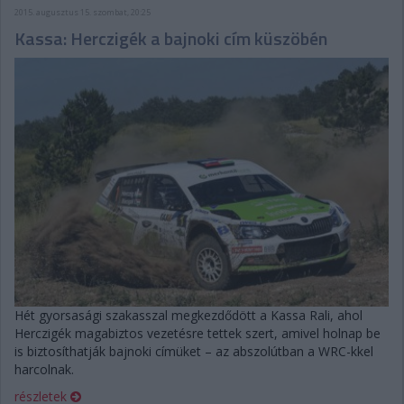
2015. augusztus 15. szombat, 20:25
Kassa: Herczigék a bajnoki cím küszöbén
Hét gyorsasági szakasszal megkezdődött a Kassa Rali, ahol
Herczigék magabiztos vezetésre tettek szert, amivel holnap be
is biztosíthatják bajnoki címüket – az abszolútban a WRC-kkel
harcolnak.
részletek