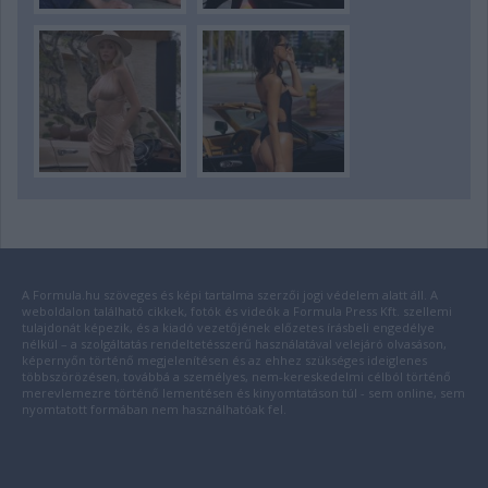
A Formula.hu szöveges és képi tartalma szerzői jogi védelem alatt áll. A
weboldalon található cikkek, fotók és videók a Formula Press Kft. szellemi
tulajdonát képezik, és a kiadó vezetőjének előzetes írásbeli engedélye
nélkül – a szolgáltatás rendeltetésszerű használatával velejáró olvasáson,
képernyőn történő megjelenítésen és az ehhez szükséges ideiglenes
többszörözésen, továbbá a személyes, nem-kereskedelmi célból történő
merevlemezre történő lementésen és kinyomtatáson túl - sem online, sem
nyomtatott formában nem használhatóak fel.