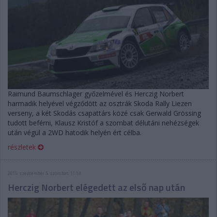
Raimund Baumschlager győzelmével és Herczig Norbert
harmadik helyével végződött az osztrák Skoda Rally Liezen
verseny, a két Skodás csapattárs közé csak Gerwald Grössing
tudott beférni, Klausz Kristóf a szombat délutáni nehézségek
után végül a 2WD hatodik helyén ért célba.
részletek
2015. szeptember 5. szombat, 11:14
Herczig Norbert elégedett az első nap után