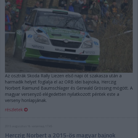
Az osztrák Skoda Rally Liezen első napi öt szakasza után a
harmadik helyet foglalja el az ORB idei bajnoka, Herczig
Norbert Raimund Baumschlager és Gerwald Grössing mögött. A
magyar versenyző elégedetten nyilatkozott péntek este a
verseny honlapjának.
részletek
2015. augusztus 16. vasárnap, 17:45
Herczig Norbert a 2015-ös magyar bajnok