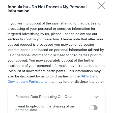
még minden megváltozhat.
formula.hu -
Do Not Process My Personal
Information
részletek
If you wish to opt-out of the sale, sharing to third parties, or
2015. június 14. vasárnap, 18:15
processing of your personal or sensitive information for
Herczig mindent megtett, Janika nyert
targeted advertising by us, please use the below opt-out
section to confirm your selection. Please note that after your
opt-out request is processed you may continue seeing
interest-based ads based on personal information utilized by
us or personal information disclosed to third parties prior to
your opt-out. You may separately opt-out of the further
disclosure of your personal information by third parties on the
IAB’s list of downstream participants. This information may
also be disclosed by us to third parties on the
IAB’s List of
Downstream Participants
that may further disclose it to other
third parties.
Please note that this website/app uses one or more Google
Personal Data Processing Opt Outs
services and may gather and store information including but
not limited to your visit or usage behaviour. You may click to
I want to opt-out of the Sharing of my
personal data.
Az ifj. Tóth János - Szőke Tamás páros nyerte a Székesfehérvár
grant or deny consent to Google and its third-party tags to