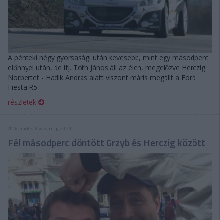
A pénteki négy gyorsasági után kevesebb, mint egy másodperc
előnnyel után, de ifj. Tóth János áll az élen, megelőzve Herczig
Norbertet - Hadik András alatt viszont máris megállt a Ford
Fiesta R5.
részletek
2016. április 3. vasárnap, 20:20
Fél másodperc döntött Grzyb és Herczig között