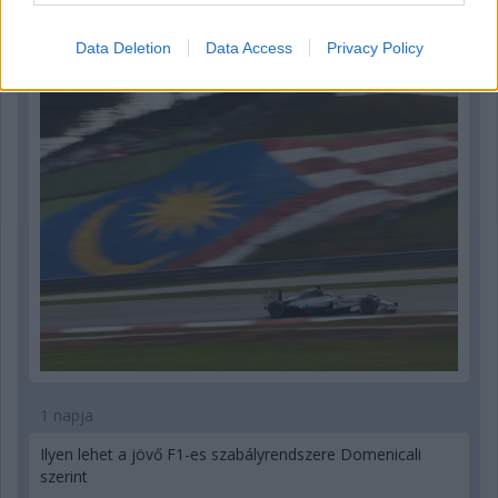
Megvan, mikor kezdődik az F1-es Bahreini Nagydíj
Data Deletion
Data Access
Privacy Policy
Malajziában
1 napja
Ilyen lehet a jövő F1-es szabályrendszere Domenicali
szerint