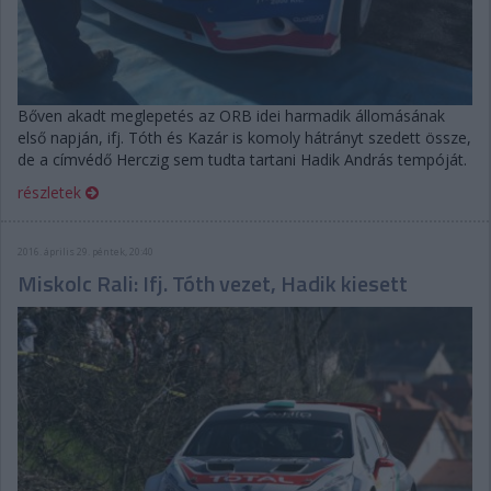
Bőven akadt meglepetés az ORB idei harmadik állomásának
első napján, ifj. Tóth és Kazár is komoly hátrányt szedett össze,
de a címvédő Herczig sem tudta tartani Hadik András tempóját.
részletek
2016. április 29. péntek, 20:40
Miskolc Rali: Ifj. Tóth vezet, Hadik kiesett