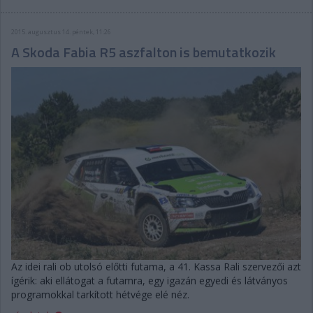
2015. augusztus 14. péntek, 11:26
A Skoda Fabia R5 aszfalton is bemutatkozik
Az idei rali ob utolsó előtti futama, a 41. Kassa Rali szervezői azt
ígérik: aki ellátogat a futamra, egy igazán egyedi és látványos
programokkal tarkított hétvége elé néz.