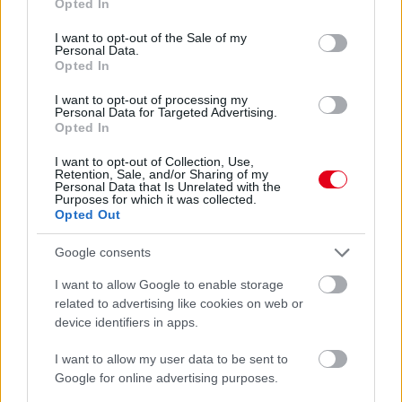
Opted In
Ralit, miután előnyüket annak ellenére is képesek voltak
use your data for below specified purposes in below Google
megtartani, hogy Herczig Norbert vasárnap végig a leggyorsabb
consent section.
I want to opt-out of the Sale of my
volt.
Personal Data.
Opted In
részletek
I want to opt-out of processing my
Personal Data for Targeted Advertising.
előző hírek
következő hírek
Opted In
I want to opt-out of Collection, Use,
Retention, Sale, and/or Sharing of my
Personal Data that Is Unrelated with the
Hallgasd meg a Formula Podcast
Purposes for which it was collected.
legfrissebb adását!
Opted Out
Google consents
I want to allow Google to enable storage
related to advertising like cookies on web or
Kövess minket a Facebookon
device identifiers in apps.
I want to allow my user data to be sent to
Google for online advertising purposes.