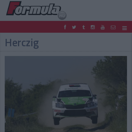
Herczig
F1
PARC FERMÉ
FORMULA
MOTOR
NEMZETKÖZI
HAZAI
RETRO
EGYÉB
PODCAST
SHOP
LIVE
TIPPJÁTÉK
DIGITÁLIS MAGAZIN
PONTÁLLÁSOK
VERSENYNAPTÁRAK