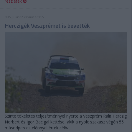
részletek
2015. július 12. vasárnap, 19:35
Herczigék Veszprémet is bevették
Szinte tökéletes teljesítménnyel nyerte a Veszprém Ralit Herczig
Norbert és Igor Bacigal kettőse, akik a nyolc szakasz végén 55
másodperces előnnyel értek célba.