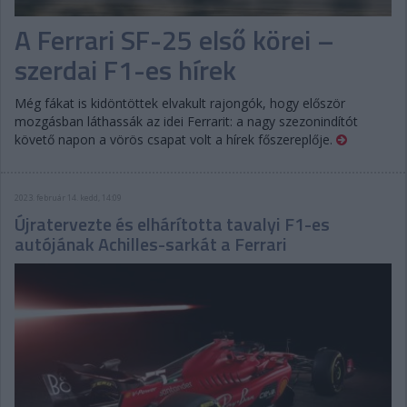
A Ferrari SF-25 első körei –
szerdai F1-es hírek
Még fákat is kidöntöttek elvakult rajongók, hogy először
mozgásban láthassák az idei Ferrarit: a nagy szezonindítót
követő napon a vörös csapat volt a hírek főszereplője.
2023. február 14. kedd, 14:09
Újratervezte és elhárította tavalyi F1-es
autójának Achilles-sarkát a Ferrari