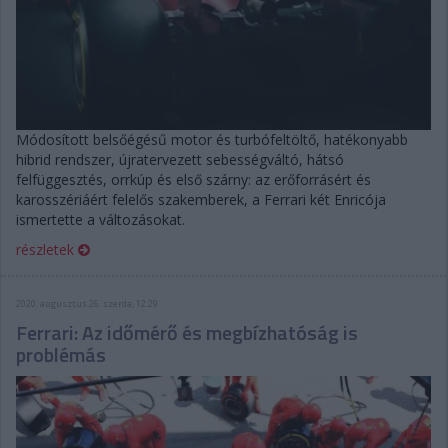
Módosított belsőégésű motor és turbófeltöltő, hatékonyabb
hibrid rendszer, újratervezett sebességváltó, hátsó
felfüggesztés, orrkúp és első szárny: az erőforrásért és
karosszériáért felelős szakemberek, a Ferrari két Enricója
ismertette a változásokat.
részletek
2020. augusztus 26. szerda, 12:29
Ferrari: Az időmérő és megbízhatóság is
problémás