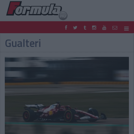
Gualteri
F1
PARC FERMÉ
FORMULA
MOTOR
NEMZETKÖZI
HAZAI
RETRO
EGYÉB
PODCAST
SHOP
LIVE
TIPPJÁTÉK
DIGITÁLIS MAGAZIN
PONTÁLLÁSOK
VERSENYNAPTÁRAK