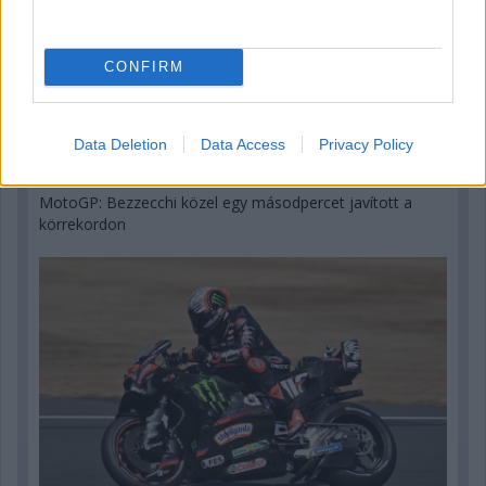
CONFIRM
Data Deletion
Data Access
Privacy Policy
2 napja
MotoGP: Bezzecchi közel egy másodpercet javított a
körrekordon