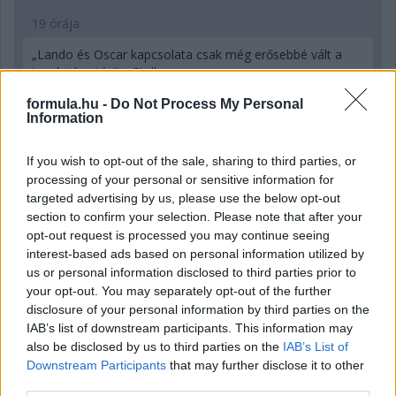
19 órája
„Lando és Oscar kapcsolata csak még erősebbé vált a
tavalyi év után” – Stella
formula.hu -
Do Not Process My Personal
Information
If you wish to opt-out of the sale, sharing to third parties, or
processing of your personal or sensitive information for
targeted advertising by us, please use the below opt-out
section to confirm your selection. Please note that after your
opt-out request is processed you may continue seeing
interest-based ads based on personal information utilized by
us or personal information disclosed to third parties prior to
your opt-out. You may separately opt-out of the further
disclosure of your personal information by third parties on the
IAB’s list of downstream participants. This information may
also be disclosed by us to third parties on the
IAB’s List of
21 órája
Downstream Participants
that may further disclose it to other
third parties.
Hamarosan leáll az idei F1-es fejlesztésekkel a Cadillac