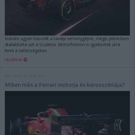
Külsőre ugyan hasonlít a tavalyi versenygépre, mégis jelentősen
átalakította azt a Scuderia. Motorfronton is igyekeztek úrrá
lenni a nehézségeken.
részletek
2021. március 10. szerda, 15:16
Miben más a Ferrari motorja és karosszériája?