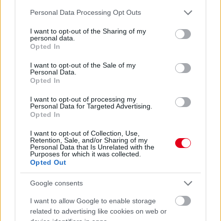
Please note that this website/app uses one or more Google
Personal Data Processing Opt Outs
services and may gather and store information including but
not limited to your visit or usage behaviour. You may click to
I want to opt-out of the Sharing of my
personal data.
grant or deny consent to Google and its third-party tags to
Opted In
use your data for below specified purposes in below Google
consent section.
I want to opt-out of the Sale of my
Personal Data.
Opted In
I want to opt-out of processing my
Personal Data for Targeted Advertising.
Opted In
I want to opt-out of Collection, Use,
Retention, Sale, and/or Sharing of my
Personal Data that Is Unrelated with the
1 napja
Purposes for which it was collected.
Opted Out
Az F1-es Német Nagydíj „mindenképpen megvalósul”
Domenicali szerint
Google consents
I want to allow Google to enable storage
related to advertising like cookies on web or