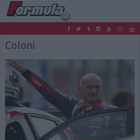
Coloni
F1
PARC FERMÉ
FORMULA
MOTOR
NEMZETKÖZI
HAZAI
RETRO
EGYÉB
PODCAST
SHOP
LIVE
TIPPJÁTÉK
DIGITÁLIS MAGAZIN
PONTÁLLÁSOK
VERSENYNAPTÁRAK