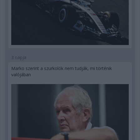
3 napja
Marko szerint a szurkolók nem tudják, mi történik
valójában