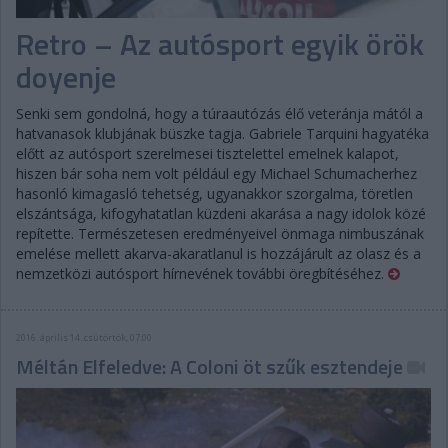
Retro – Az autósport egyik örök
doyenje
Senki sem gondolná, hogy a túraautózás élő veteránja mától a
hatvanasok klubjának büszke tagja. Gabriele Tarquini hagyatéka
előtt az autósport szerelmesei tisztelettel emelnek kalapot,
hiszen bár soha nem volt például egy Michael Schumacherhez
hasonló kimagasló tehetség, ugyanakkor szorgalma, töretlen
elszántsága, kifogyhatatlan küzdeni akarása a nagy idolok közé
repítette. Természetesen eredményeivel önmaga nimbuszának
emelése mellett akarva-akaratlanul is hozzájárult az olasz és a
nemzetközi autósport hírnevének további öregbítéséhez.
2016. április 14. csütörtök, 07:00
Méltán Elfeledve: A Coloni öt szűk esztendeje