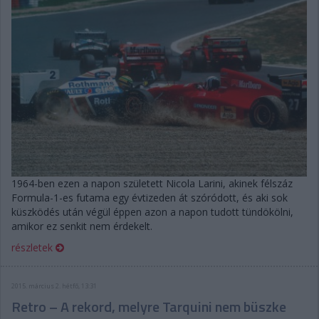
1964-ben ezen a napon született Nicola Larini, akinek félszáz
Formula-1-es futama egy évtizeden át szóródott, és aki sok
küszködés után végül éppen azon a napon tudott tündökölni,
amikor ez senkit nem érdekelt.
részletek
2015. március 2. hétfő, 13:31
Retro – A rekord, melyre Tarquini nem büszke