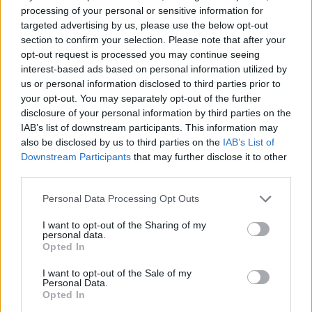
processing of your personal or sensitive information for
targeted advertising by us, please use the below opt-out
section to confirm your selection. Please note that after your
opt-out request is processed you may continue seeing
interest-based ads based on personal information utilized by
1 napja
us or personal information disclosed to third parties prior to
Újabb korábbi F2-es bajnok folytatja a Formula-E-ben
your opt-out. You may separately opt-out of the further
disclosure of your personal information by third parties on the
IAB’s list of downstream participants. This information may
also be disclosed by us to third parties on the
IAB’s List of
Downstream Participants
that may further disclose it to other
third parties.
Please note that this website/app uses one or more Google
Personal Data Processing Opt Outs
services and may gather and store information including but
not limited to your visit or usage behaviour. You may click to
I want to opt-out of the Sharing of my
personal data.
grant or deny consent to Google and its third-party tags to
Opted In
use your data for below specified purposes in below Google
consent section.
I want to opt-out of the Sale of my
Personal Data.
Opted In
1 napja