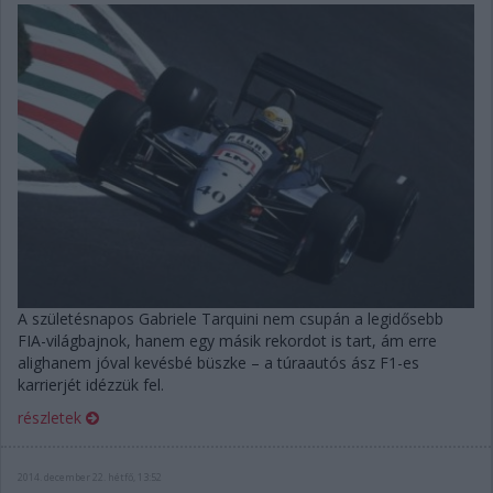
A születésnapos Gabriele Tarquini nem csupán a legidősebb
FIA-világbajnok, hanem egy másik rekordot is tart, ám erre
alighanem jóval kevésbé büszke – a túraautós ász F1-es
karrierjét idézzük fel.
részletek
2014. december 22. hétfő, 13:52