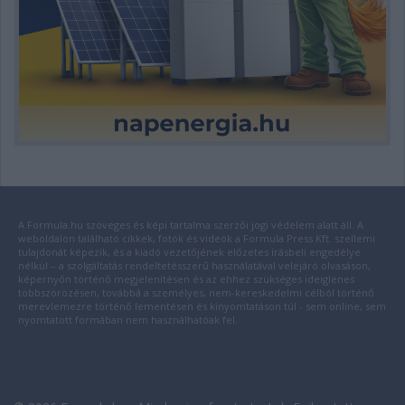
A Formula.hu szöveges és képi tartalma szerzői jogi védelem alatt áll. A
weboldalon található cikkek, fotók és videók a Formula Press Kft. szellemi
tulajdonát képezik, és a kiadó vezetőjének előzetes írásbeli engedélye
nélkül – a szolgáltatás rendeltetésszerű használatával velejáró olvasáson,
képernyőn történő megjelenítésen és az ehhez szükséges ideiglenes
többszörözésen, továbbá a személyes, nem-kereskedelmi célból történő
merevlemezre történő lementésen és kinyomtatáson túl - sem online, sem
nyomtatott formában nem használhatóak fel.