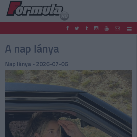
F1
PARC FERMÉ
A nap lánya
FORMULA
MOTOR
NEMZETKÖZI
HAZAI
Nap lánya - 2026-07-06
RETRO
EGYÉB
PODCAST
SHOP
LIVE
TIPPJÁTÉK
DIGITÁLIS MAGAZIN
PONTÁLLÁSOK
VERSENYNAPTÁRAK