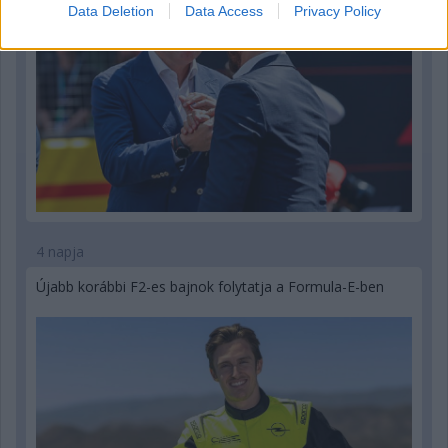
Data Deletion
Data Access
Privacy Policy
4 napja
Újabb korábbi F2-es bajnok folytatja a Formula-E-ben