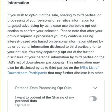
Information
If you wish to opt-out of the sale, sharing to third parties, or
processing of your personal or sensitive information for
2 napja
targeted advertising by us, please use the below opt-out
section to confirm your selection. Please note that after your
Montoya szerint Antonelli kedvessége sem segít
opt-out request is processed you may continue seeing
Russellen
interest-based ads based on personal information utilized by
us or personal information disclosed to third parties prior to
your opt-out. You may separately opt-out of the further
disclosure of your personal information by third parties on the
IAB’s list of downstream participants. This information may
also be disclosed by us to third parties on the
IAB’s List of
Downstream Participants
that may further disclose it to other
third parties.
Please note that this website/app uses one or more Google
Personal Data Processing Opt Outs
services and may gather and store information including but
not limited to your visit or usage behaviour. You may click to
I want to opt-out of the Sharing of my
personal data.
grant or deny consent to Google and its third-party tags to
Opted In
use your data for below specified purposes in below Google