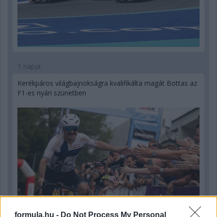
1 napja
Kerékpáros világbajnokságra kvalifikálta magát Bottas az
F1-es nyári szünetben
formula.hu -
Do Not Process My Personal