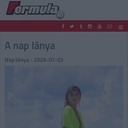
F1
PARC FERMÉ
A nap lánya
FORMULA
MOTOR
NEMZETKÖZI
HAZAI
Nap lánya - 2026-07-03
RETRO
EGYÉB
PODCAST
SHOP
LIVE
TIPPJÁTÉK
DIGITÁLIS MAGAZIN
PONTÁLLÁSOK
VERSENYNAPTÁRAK