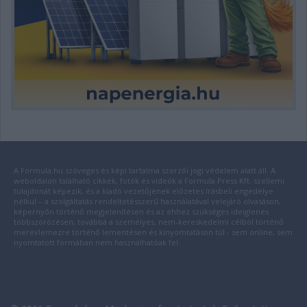
A Formula.hu szöveges és képi tartalma szerzői jogi védelem alatt áll. A
weboldalon található cikkek, fotók és videók a Formula Press Kft. szellemi
tulajdonát képezik, és a kiadó vezetőjének előzetes írásbeli engedélye
nélkül – a szolgáltatás rendeltetésszerű használatával velejáró olvasáson,
képernyőn történő megjelenítésen és az ehhez szükséges ideiglenes
többszörözésen, továbbá a személyes, nem-kereskedelmi célból történő
merevlemezre történő lementésen és kinyomtatáson túl - sem online, sem
nyomtatott formában nem használhatóak fel.