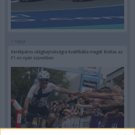
1 napja
Kerékpáros világbajnokságra kvalifikálta magát Bottas az
F1-es nyári szünetben