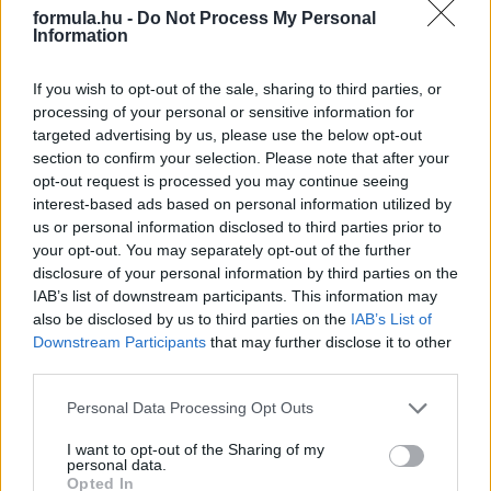
formula.hu -
Do Not Process My Personal
Information
If you wish to opt-out of the sale, sharing to third parties, or
2 napja
processing of your personal or sensitive information for
targeted advertising by us, please use the below opt-out
Montoya szerint Antonelli kedvessége sem segít
section to confirm your selection. Please note that after your
Russellen
opt-out request is processed you may continue seeing
interest-based ads based on personal information utilized by
us or personal information disclosed to third parties prior to
your opt-out. You may separately opt-out of the further
disclosure of your personal information by third parties on the
IAB’s list of downstream participants. This information may
also be disclosed by us to third parties on the
IAB’s List of
Downstream Participants
that may further disclose it to other
third parties.
Please note that this website/app uses one or more Google
Personal Data Processing Opt Outs
services and may gather and store information including but
not limited to your visit or usage behaviour. You may click to
I want to opt-out of the Sharing of my
personal data.
grant or deny consent to Google and its third-party tags to
Opted In