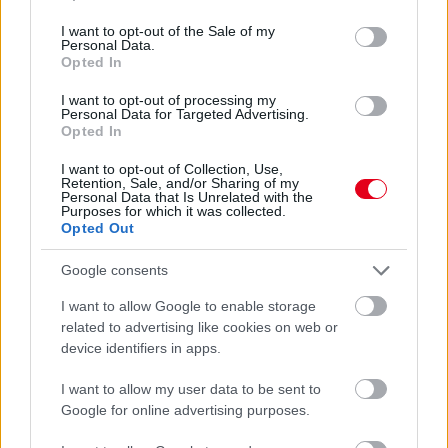
use your data for below specified purposes in below Google
3 napja
consent section.
I want to opt-out of the Sale of my
Personal Data.
Hakkinen megtartaná a Norris-Piastri párost a
Opted In
McLarennél, nem borítaná fel Verstappenért
I want to opt-out of processing my
Personal Data for Targeted Advertising.
Opted In
I want to opt-out of Collection, Use,
Retention, Sale, and/or Sharing of my
Personal Data that Is Unrelated with the
Purposes for which it was collected.
Opted Out
Google consents
I want to allow Google to enable storage
related to advertising like cookies on web or
device identifiers in apps.
I want to allow my user data to be sent to
3 napja
Google for online advertising purposes.
Megvan, mikor kezdődik az F1-es Bahreini Nagydíj