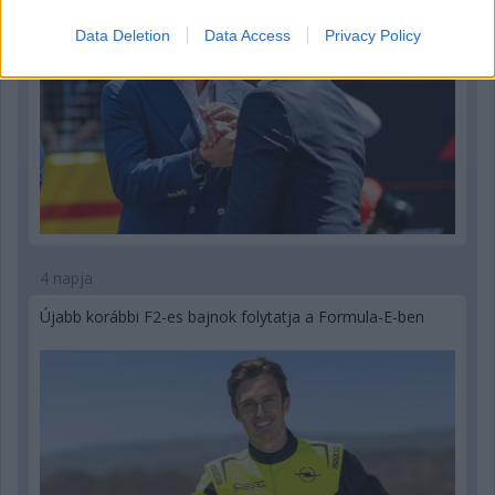
Data Deletion
Data Access
Privacy Policy
4 napja
Újabb korábbi F2-es bajnok folytatja a Formula-E-ben