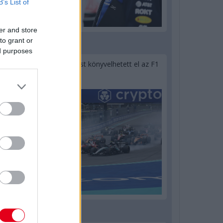
B’s List of
er and store
to grant or
22 órája
ed purposes
Óriási bevétel-visszaesést könyvelhetett el az F1
a második negyedévben
1 napja