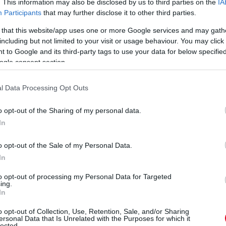
. This information may also be disclosed by us to third parties on the
IA
Participants
that may further disclose it to other third parties.
 that this website/app uses one or more Google services and may gath
including but not limited to your visit or usage behaviour. You may click 
 to Google and its third-party tags to use your data for below specifi
ogle consent section.
l Data Processing Opt Outs
o opt-out of the Sharing of my personal data.
In
o opt-out of the Sale of my Personal Data.
In
to opt-out of processing my Personal Data for Targeted
ing.
In
o opt-out of Collection, Use, Retention, Sale, and/or Sharing
ersonal Data that Is Unrelated with the Purposes for which it
lected.