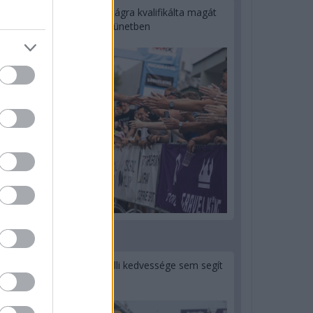
Kerékpáros világbajnokságra kvalifikálta magát
Bottas az F1-es nyári szünetben
1 napja
Montoya szerint Antonelli kedvessége sem segít
Russellen