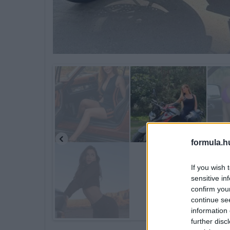
formula.h
If you wish 
sensitive in
confirm you
continue se
information 
further disc