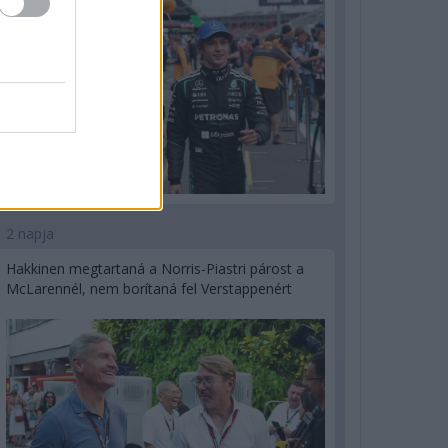
2 napja
Hakkinen megtartaná a Norris-Piastri párost a
McLarennél, nem borítaná fel Verstappenért