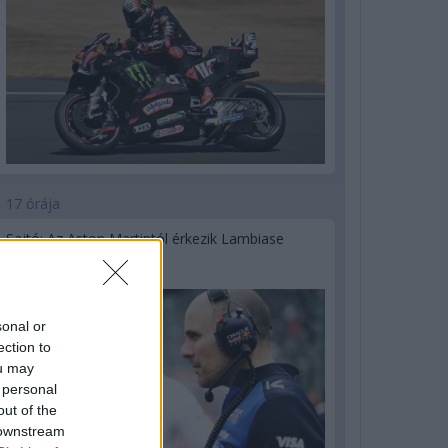
17 órája
Sajtó: Az Aston Martintól érkezik Lambiase
utódja a Red Bullhoz?
sonal or
ection to
ou may
 personal
out of the
 downstream