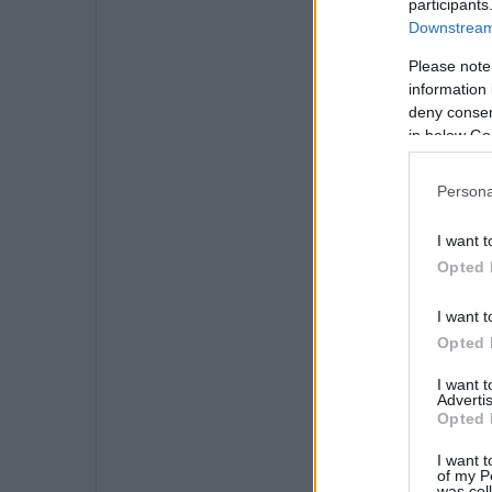
participants
Downstream 
Please note
information 
deny consent
in below Go
Persona
I want t
Opted 
I want t
Opted 
I want 
Advertis
Opted 
I want t
of my P
was col