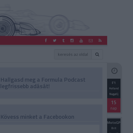
Hallgasd meg a Formula Podcast
F1
legfrissebb adását!
Holland
Nagydíj
15
nap
Kövess minket a Facebookon
MotoGP
Brit