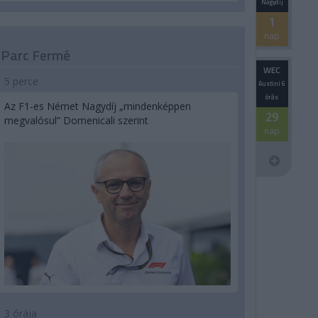
Nagydíj
1
nap
Parc Fermé
WEC
5 perce
Austini 6
órás
Az F1-es Német Nagydíj „mindenképpen
29
megvalósul” Domenicali szerint
nap
3 órája