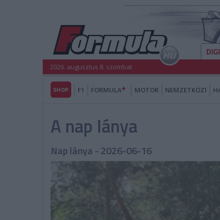
DIG
2026. augusztus 8. szombat
SHOP
F1
FORMULA
MOTOR
NEMZETKÖZI
H
A nap lánya
Nap lánya - 2026-06-16