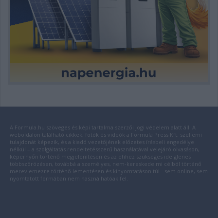
A Formula.hu szöveges és képi tartalma szerzői jogi védelem alatt áll. A
weboldalon található cikkek, fotók és videók a Formula Press Kft. szellemi
tulajdonát képezik, és a kiadó vezetőjének előzetes írásbeli engedélye
nélkül – a szolgáltatás rendeltetésszerű használatával velejáró olvasáson,
képernyőn történő megjelenítésen és az ehhez szükséges ideiglenes
többszörözésen, továbbá a személyes, nem-kereskedelmi célból történő
merevlemezre történő lementésen és kinyomtatáson túl - sem online, sem
nyomtatott formában nem használhatóak fel.