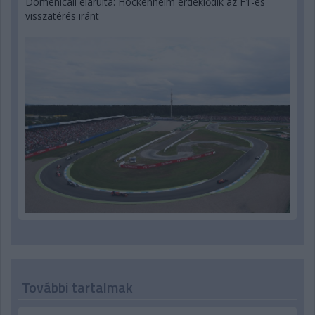
Domenicali elárulta: Hockenheim érdeklődik az F1-es
visszatérés iránt
További tartalmak