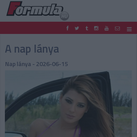
F1
PARC FERMÉ
A nap lánya
FORMULA
MOTOR
NEMZETKÖZI
HAZAI
Nap lánya - 2026-06-15
RETRO
EGYÉB
PODCAST
SHOP
LIVE
TIPPJÁTÉK
DIGITÁLIS MAGAZIN
PONTÁLLÁSOK
VERSENYNAPTÁRAK