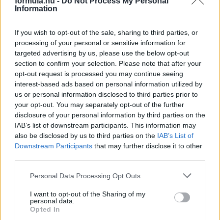
formula.hu -
Do Not Process My Personal
Information
2 napja
If you wish to opt-out of the sale, sharing to third parties, or
Nem tud úrrá lenni a fékproblémákon a Cadillac
processing of your personal or sensitive information for
targeted advertising by us, please use the below opt-out
section to confirm your selection. Please note that after your
opt-out request is processed you may continue seeing
interest-based ads based on personal information utilized by
us or personal information disclosed to third parties prior to
your opt-out. You may separately opt-out of the further
disclosure of your personal information by third parties on the
IAB’s list of downstream participants. This information may
also be disclosed by us to third parties on the
IAB’s List of
Downstream Participants
that may further disclose it to other
third parties.
Please note that this website/app uses one or more Google
Personal Data Processing Opt Outs
services and may gather and store information including but
3 napja
not limited to your visit or usage behaviour. You may click to
I want to opt-out of the Sharing of my
personal data.
grant or deny consent to Google and its third-party tags to
Opted In
Marko szerint a szurkolók nem tudják, mi történik
use your data for below specified purposes in below Google