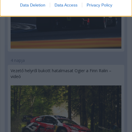
Data Deletion
Data Access
Privacy Policy
4 napja
Vezető helyről bukott hatalmasat Ogier a Finn Ralin –
videó