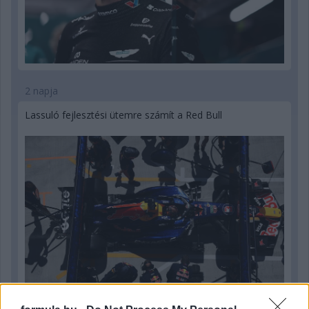
2 napja
Lassuló fejlesztési ütemre számít a Red Bull