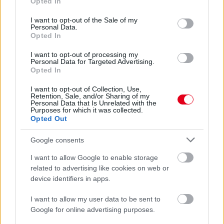
Opted In
3 napja
use your data for below specified purposes in below Google
consent section.
I want to opt-out of the Sale of my
Lassuló fejlesztési ütemre számít a Red Bull
Personal Data.
Opted In
I want to opt-out of processing my
Personal Data for Targeted Advertising.
Opted In
I want to opt-out of Collection, Use,
Retention, Sale, and/or Sharing of my
Personal Data that Is Unrelated with the
Purposes for which it was collected.
Opted Out
Google consents
I want to allow Google to enable storage
related to advertising like cookies on web or
device identifiers in apps.
3 napja
I want to allow my user data to be sent to
Nem tud úrrá lenni a fékproblémákon a Cadillac
Google for online advertising purposes.