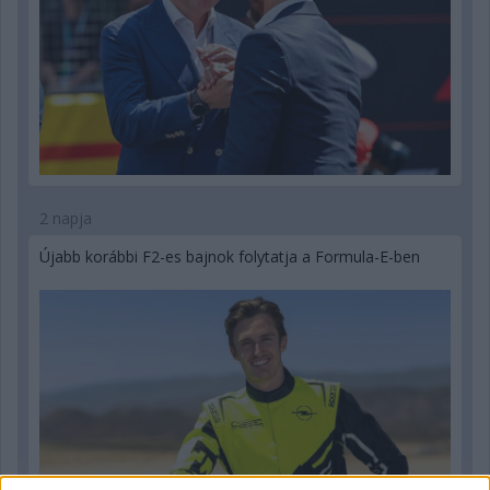
2 napja
Újabb korábbi F2-es bajnok folytatja a Formula-E-ben