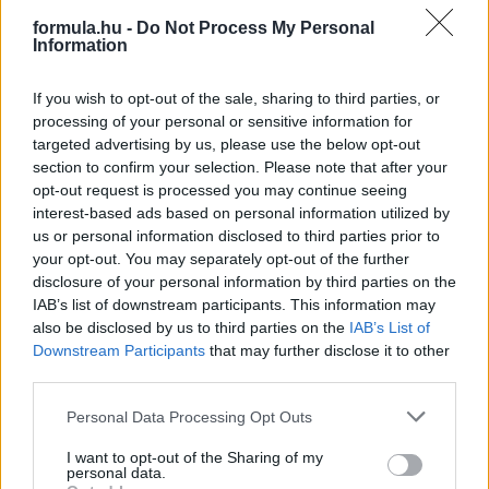
formula.hu -
Do Not Process My Personal
Information
3 napja
If you wish to opt-out of the sale, sharing to third parties, or
processing of your personal or sensitive information for
Newey biztos benne, hogy Alonso marad az Aston
targeted advertising by us, please use the below opt-out
Martinnál
section to confirm your selection. Please note that after your
opt-out request is processed you may continue seeing
interest-based ads based on personal information utilized by
us or personal information disclosed to third parties prior to
your opt-out. You may separately opt-out of the further
disclosure of your personal information by third parties on the
IAB’s list of downstream participants. This information may
also be disclosed by us to third parties on the
IAB’s List of
Downstream Participants
that may further disclose it to other
third parties.
Please note that this website/app uses one or more Google
Personal Data Processing Opt Outs
services and may gather and store information including but
not limited to your visit or usage behaviour. You may click to
I want to opt-out of the Sharing of my
personal data.
grant or deny consent to Google and its third-party tags to