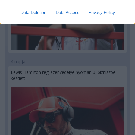
Data Deletion
Data Access
Privacy Policy
4 napja
Lewis Hamilton régi szenvedélye nyomán új bizniszbe
kezdett