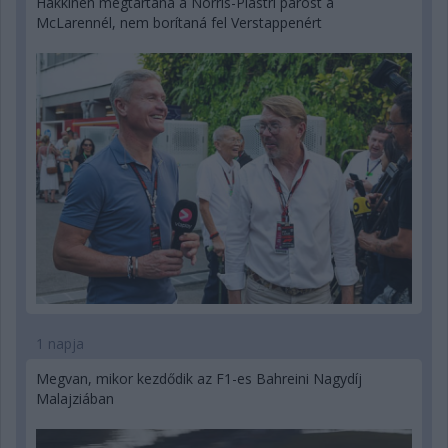
Hakkinen megtartaná a Norris-Piastri párost a
McLarennél, nem borítaná fel Verstappenért
1 napja
Megvan, mikor kezdődik az F1-es Bahreini Nagydíj
Malajziában