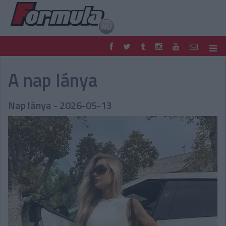
F1
PARC FERMÉ
A nap lánya
FORMULA
MOTOR
NEMZETKÖZI
HAZAI
Nap lánya - 2026-05-13
RETRO
EGYÉB
PODCAST
SHOP
LIVE
TIPPJÁTÉK
DIGITÁLIS MAGAZIN
PONTÁLLÁSOK
VERSENYNAPTÁRAK