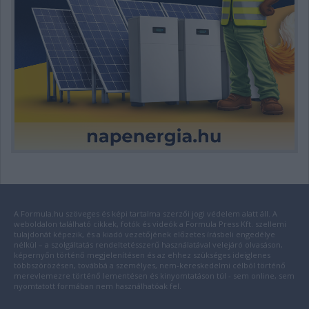
A Formula.hu szöveges és képi tartalma szerzői jogi védelem alatt áll. A
weboldalon található cikkek, fotók és videók a Formula Press Kft. szellemi
tulajdonát képezik, és a kiadó vezetőjének előzetes írásbeli engedélye
nélkül – a szolgáltatás rendeltetésszerű használatával velejáró olvasáson,
képernyőn történő megjelenítésen és az ehhez szükséges ideiglenes
többszörözésen, továbbá a személyes, nem-kereskedelmi célból történő
merevlemezre történő lementésen és kinyomtatáson túl - sem online, sem
nyomtatott formában nem használhatóak fel.