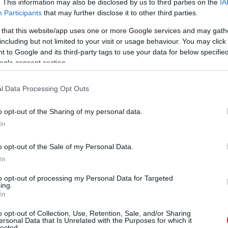
. This information may also be disclosed by us to third parties on the
IA
Participants
that may further disclose it to other third parties.
 that this website/app uses one or more Google services and may gath
including but not limited to your visit or usage behaviour. You may click 
 to Google and its third-party tags to use your data for below specifi
ogle consent section.
l Data Processing Opt Outs
o opt-out of the Sharing of my personal data.
In
o opt-out of the Sale of my Personal Data.
In
to opt-out of processing my Personal Data for Targeted
ing.
In
o opt-out of Collection, Use, Retention, Sale, and/or Sharing
ersonal Data that Is Unrelated with the Purposes for which it
lected.