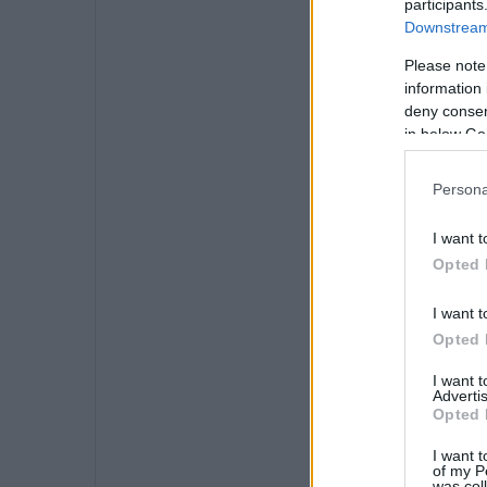
participants
Downstream 
Please note
information 
deny consent
in below Go
Persona
I want t
Opted 
I want t
Opted 
I want 
Advertis
Opted 
I want t
of my P
was col