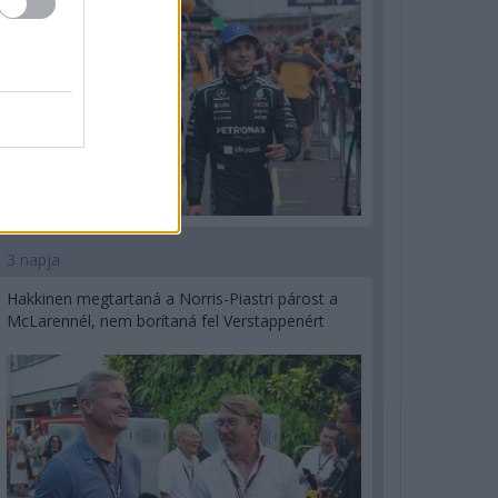
3 napja
Hakkinen megtartaná a Norris-Piastri párost a
McLarennél, nem borítaná fel Verstappenért