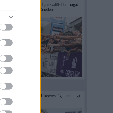
Kerékpáros világbajnokságra kvalifikálta magát
Bottas az F1-es nyári szünetben
2 napja
Montoya szerint Antonelli kedvessége sem segít
Russellen