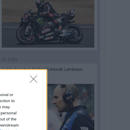
23 órája
Sajtó: Az Aston Martintól érkezik Lambiase
utódja a Red Bullhoz?
sonal or
ection to
ou may
 personal
out of the
 downstream