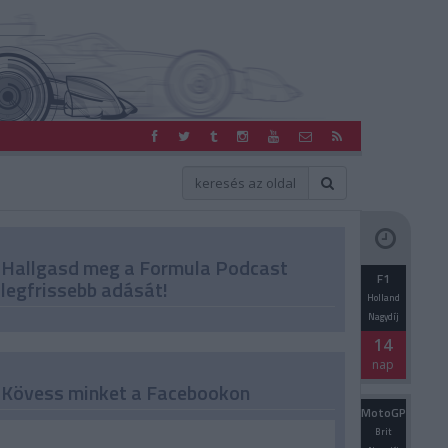
Hallgasd meg a Formula Podcast
F1
legfrissebb adását!
Holland
Nagydíj
14
nap
Kövess minket a Facebookon
MotoGP
Brit