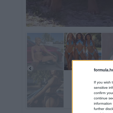
formula.h
If you wish 
sensitive in
confirm you
continue se
information 
further disc