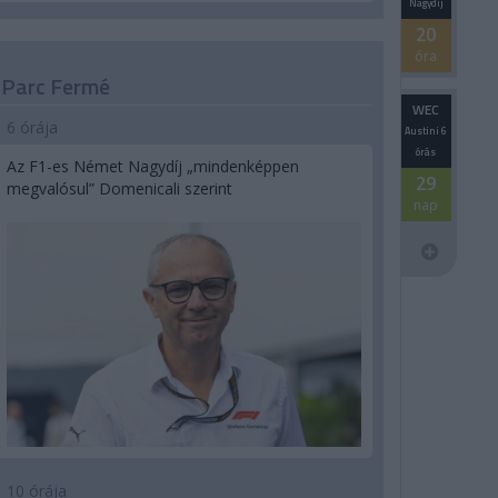
Nagydíj
20
óra
Parc Fermé
WEC
6 órája
Austini 6
órás
Az F1-es Német Nagydíj „mindenképpen
29
megvalósul” Domenicali szerint
nap
10 órája