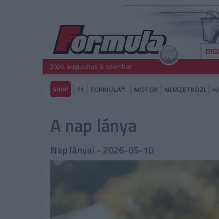
DIG
2026. augusztus 8. szombat
SHOP
F1
FORMULA
MOTOR
NEMZETKÖZI
H
A nap lánya
Nap lányai - 2026-05-10