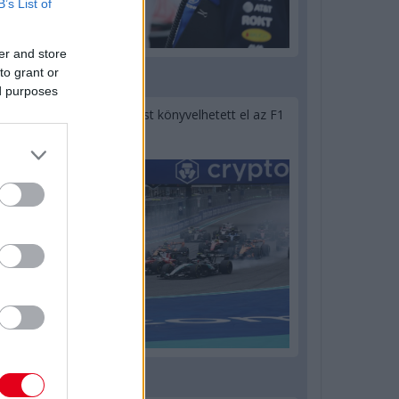
B’s List of
er and store
to grant or
1 napja
ed purposes
Óriási bevétel-visszaesést könyvelhetett el az F1
a második negyedévben
1 napja