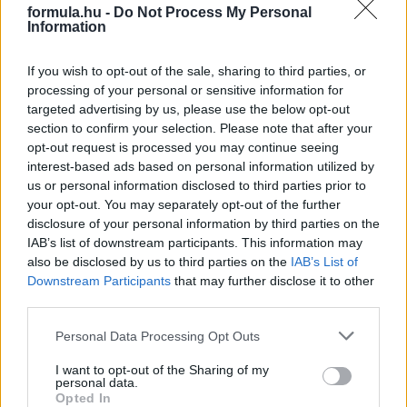
formula.hu -
Do Not Process My Personal
Information
If you wish to opt-out of the sale, sharing to third parties, or
processing of your personal or sensitive information for
targeted advertising by us, please use the below opt-out
2 napja
section to confirm your selection. Please note that after your
opt-out request is processed you may continue seeing
Newey biztos benne, hogy Alonso marad az Aston
interest-based ads based on personal information utilized by
Martinnál
us or personal information disclosed to third parties prior to
your opt-out. You may separately opt-out of the further
disclosure of your personal information by third parties on the
IAB’s list of downstream participants. This information may
also be disclosed by us to third parties on the
IAB’s List of
Downstream Participants
that may further disclose it to other
third parties.
Please note that this website/app uses one or more Google
Personal Data Processing Opt Outs
services and may gather and store information including but
not limited to your visit or usage behaviour. You may click to
I want to opt-out of the Sharing of my
personal data.
grant or deny consent to Google and its third-party tags to
Opted In