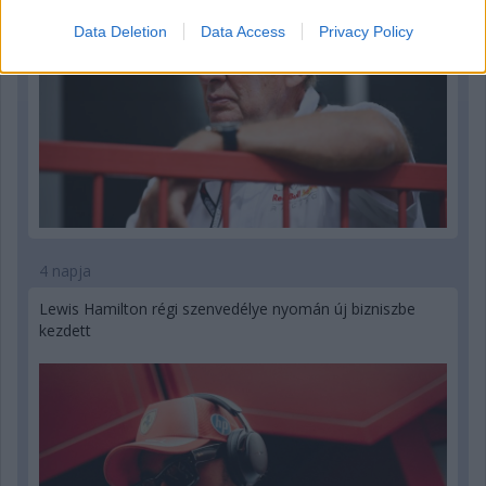
Data Deletion
Data Access
Privacy Policy
4 napja
Lewis Hamilton régi szenvedélye nyomán új bizniszbe
kezdett