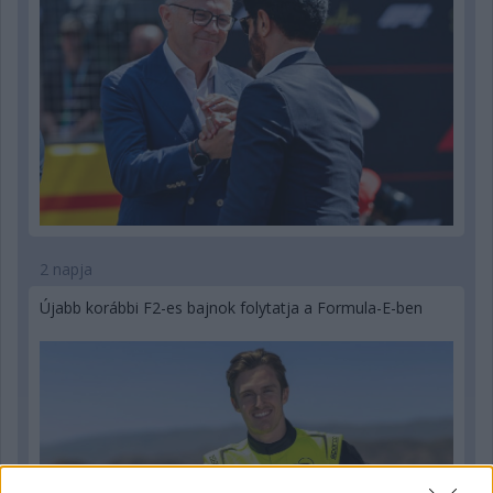
2 napja
Újabb korábbi F2-es bajnok folytatja a Formula-E-ben