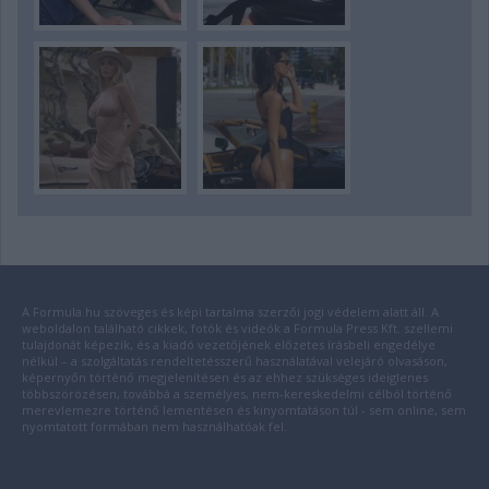
A Formula.hu szöveges és képi tartalma szerzői jogi védelem alatt áll. A
weboldalon található cikkek, fotók és videók a Formula Press Kft. szellemi
tulajdonát képezik, és a kiadó vezetőjének előzetes írásbeli engedélye
nélkül – a szolgáltatás rendeltetésszerű használatával velejáró olvasáson,
képernyőn történő megjelenítésen és az ehhez szükséges ideiglenes
többszörözésen, továbbá a személyes, nem-kereskedelmi célból történő
merevlemezre történő lementésen és kinyomtatáson túl - sem online, sem
nyomtatott formában nem használhatóak fel.