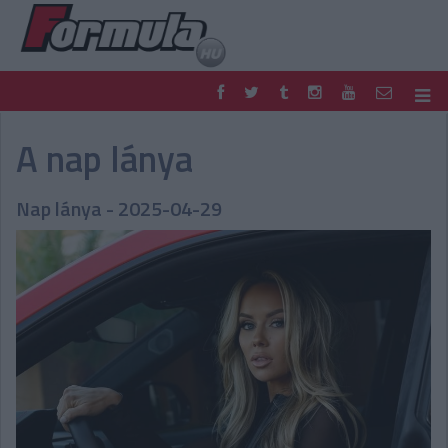
F1
PARC FERMÉ
A nap lánya
FORMULA
MOTOR
NEMZETKÖZI
HAZAI
Nap lánya - 2025-04-29
RETRO
EGYÉB
PODCAST
SHOP
LIVE
TIPPJÁTÉK
DIGITÁLIS MAGAZIN
PONTÁLLÁSOK
VERSENYNAPTÁRAK