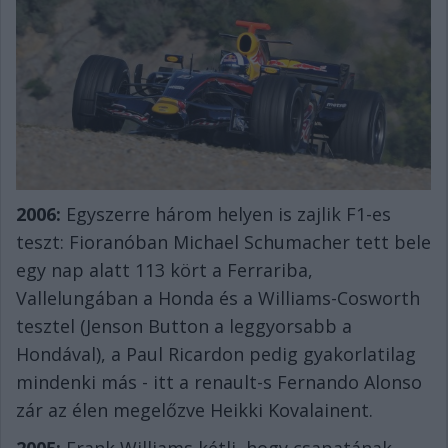
2006:
Egyszerre három helyen is zajlik F1-es
teszt: Fioranóban Michael Schumacher tett bele
egy nap alatt 113 kört a Ferrariba,
Vallelungában a Honda és a Williams-Cosworth
tesztel (Jenson Button a leggyorsabb a
Hondával), a Paul Ricardon pedig gyakorlatilag
mindenki más - itt a renault-s Fernando Alonso
zár az élen megelőzve Heikki Kovalainent.
2005:
Frank Williams kétli, hogy csapatának