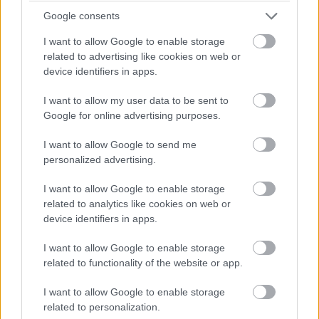
Google consents
I want to allow Google to enable storage
related to advertising like cookies on web or
2002:
A brit csapatok vennék át az F1
device identifiers in apps.
irányítását? A hírek szerint öt szigetországi
I want to allow my user data to be sent to
központú alakulat, a McLaren, a Williams, a
Google for online advertising purposes.
Jordan, a BAR és az Arrows megalapították a
I want to allow Google to send me
GPT Ltd. vállalatot, amely célként tűzte ki, hogy
personalized advertising.
felvásárolja a sport kereskedelmi jogainak 75%-
I want to allow Google to enable storage
át, amit a nemrég csődbe jutott Kirch
related to analytics like cookies on web or
médiacsoport birtokol. Az érintett csapatok azt
device identifiers in apps.
remélik, ha sikerrel járnak, nagyobb
I want to allow Google to enable storage
beleszólásuk lehet a sport jövőjébe és
related to functionality of the website or app.
szabályaiba, illetve a bevételekből is nagyobb
arányban részesülhetnek.
I want to allow Google to enable storage
related to personalization.