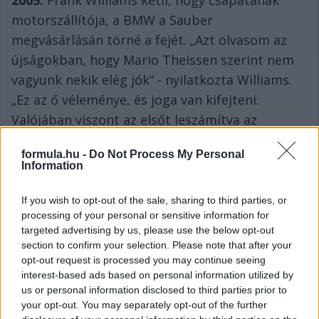
motorszállítója, a BMW a Sauber
megvásárlásán törné a fejét. „Azt olvasom az
újságokban, hogy Mario Theissen szerint nem
vagyunk nekik elég jók” - nyilatkozta Williams.
„Ez az ő véleménye, és joga van kifejteni.
Valójában viszont az elsőt leszámítva az
együttműködésünk minden évében nyertünk
formula.hu -
Do Not Process My Personal
futamot, és folyamatosan a 2-3. legjobb csapat
Information
voltunk. Nem hiszem, hogy tényleg meg
akarnák venni Peter Sauber csapatát, és azt
If you wish to opt-out of the sale, sharing to third parties, or
processing of your personal or sensitive information for
sem hiszem, hogy Peter szeretné azt eladni.”
targeted advertising by us, please use the below opt-out
2003:
A BMW és a Williams különválásának már
section to confirm your selection. Please note that after your
opt-out request is processed you may continue seeing
2003-ban is voltak jelei. Theissen akkor nyíltan
interest-based ads based on personal information utilized by
beszélt arról, hogy nem elégedett a partnerség
us or personal information disclosed to third parties prior to
eredményességével. ”Van néhány lehetőségünk,
your opt-out. You may separately opt-out of the further