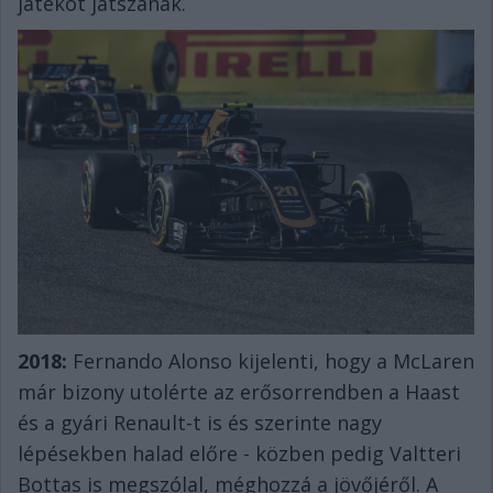
játékot játszanak.
2018:
Fernando Alonso kijelenti, hogy a McLaren
már bizony utolérte az erősorrendben a Haast
és a gyári Renault-t is és szerinte nagy
lépésekben halad előre - közben pedig Valtteri
Bottas is megszólal, méghozzá a jövőjéről. A