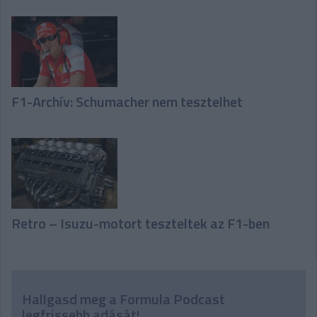
F1-Archív: Schumacher nem tesztelhet
Retro – Isuzu-motort teszteltek az F1-ben
Hallgasd meg a Formula Podcast
legfrissebb adását!