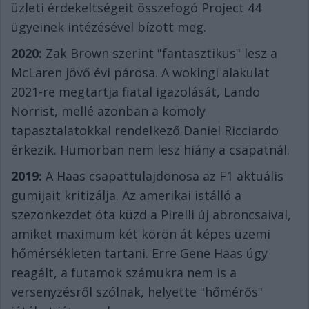
üzleti érdekeltségeit összefogó Project 44
ügyeinek intézésével bízott meg.
2020:
Zak Brown szerint "fantasztikus" lesz a
McLaren jövő évi párosa. A wokingi alakulat
2021-re megtartja fiatal igazolását, Lando
Norrist, mellé azonban a komoly
tapasztalatokkal rendelkező Daniel Ricciardo
érkezik. Humorban nem lesz hiány a csapatnál.
2019:
A Haas csapattulajdonosa az F1 aktuális
gumijait kritizálja. Az amerikai istálló a
szezonkezdet óta küzd a Pirelli új abroncsaival,
amiket maximum két körön át képes üzemi
hőmérsékleten tartani. Erre Gene Haas úgy
reagált, a futamok számukra nem is a
versenyzésről szólnak, helyette "hőmérős"