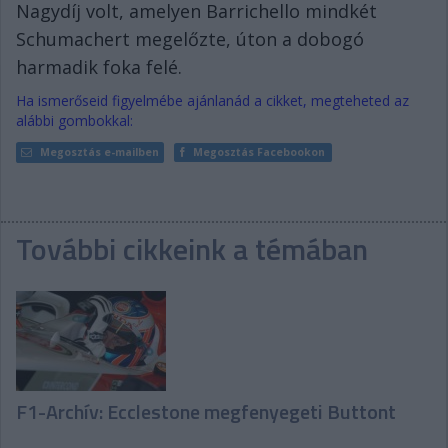
Nagydíj volt, amelyen Barrichello mindkét
Schumachert megelőzte, úton a dobogó
harmadik foka felé.
Ha ismerőseid figyelmébe ajánlanád a cikket, megteheted az
alábbi gombokkal:
Megosztás e-mailben
Megosztás Facebookon
További cikkeink a témában
F1-Archív: Ecclestone megfenyegeti Buttont