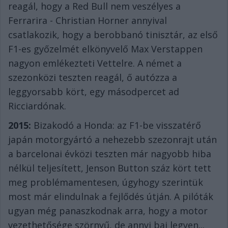
reagál, hogy a Red Bull nem veszélyes a
Ferrarira - Christian Horner annyival
csatlakozik, hogy a berobbanó tinisztár, az első
F1-es győzelmét elkönyvelő Max Verstappen
nagyon emlékezteti Vettelre. A német a
szezonközi teszten reagál, ő autózza a
leggyorsabb kört, egy másodpercet ad
Ricciardónak.
2015:
Bizakodó a Honda: az F1-be visszatérő
japán motorgyártó a nehezebb szezonrajt után
a barcelonai évközi teszten már nagyobb hiba
nélkül teljesített, Jenson Button száz kört tett
meg problémamentesen, úgyhogy szerintük
most már elindulnak a fejlődés útján. A pilóták
ugyan még panaszkodnak arra, hogy a motor
vezethetősége szörnyű, de annyi baj legyen...