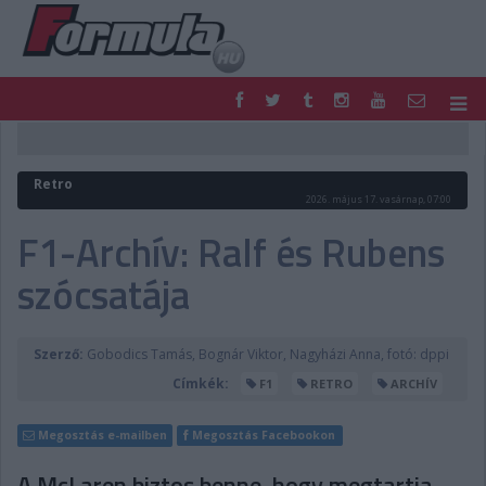
F1
PARC FERMÉ
FORMULA
MOTOR
Retro
NEMZETKÖZI
HAZAI
2026. május 17. vasárnap, 07:00
RETRO
EGYÉB
F1-Archív: Ralf és Rubens
PODCAST
SHOP
szócsatája
LIVE
TIPPJÁTÉK
DIGITÁLIS MAGAZIN
PONTÁLLÁSOK
VERSENYNAPTÁRAK
Szerző:
Gobodics Tamás, Bognár Viktor, Nagyházi Anna, fotó: dppi
Címkék:
F1
RETRO
ARCHÍV
Megosztás e-mailben
Megosztás Facebookon
A McLaren biztos benne, hogy megtartja