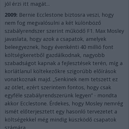
jól érzi itt magát...
2009:
Bernie Ecclestone biztosra veszi, hogy
nem fog megvalósulni a két különböző
szabályrendszer szerint működő F1. Max Mosley
javaslata, hogy azok a csapatok, amelyek
beleegyeznek, hogy évenkénti 40 millió font
költségkeretből gazdálkodnak, nagyobb
szabadságot kapnak a fejlesztések terén, míg a
korlátlanul költekezőkre szigorúbb előírások
vonatkoznak majd. „Senkinek nem tetszett ez
az ötlet, ezért szerintem fontos, hogy csak
egyféle szabályrendszerünk legyen” - mondta
akkor Ecclestone. Érdekes, hogy Mosley nemrég
ismét előterjesztett egy hasonló tervezetet a
költségekkel még mindig küszködő csapatok
számára.