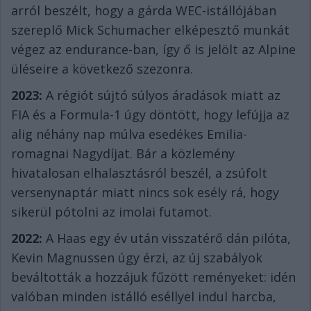
arról beszélt, hogy a gárda WEC-istállójában
szereplő Mick Schumacher elképesztő munkát
végez az endurance-ban, így ő is jelölt az Alpine
üléseire a következő szezonra.
2023:
A régiót sújtó súlyos áradások miatt az
FIA és a Formula-1 úgy döntött, hogy lefújja az
alig néhány nap múlva esedékes Emilia-
romagnai Nagydíjat. Bár a közlemény
hivatalosan elhalasztásról beszél, a zsúfolt
versenynaptár miatt nincs sok esély rá, hogy
sikerül pótolni az imolai futamot.
2022:
A Haas egy év után visszatérő dán pilóta,
Kevin Magnussen úgy érzi, az új szabályok
beváltották a hozzájuk fűzött reményeket: idén
valóban minden istálló eséllyel indul harcba,