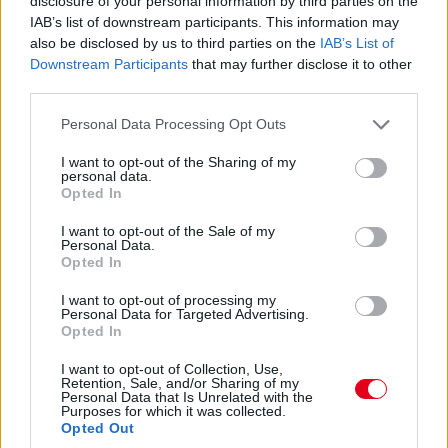
disclosure of your personal information by third parties on the
de az elsőbbséget persze a Williams jelenti, így
IAB’s list of downstream participants. This information may
velük próbáljuk meghosszabbítani az
also be disclosed by us to third parties on the
IAB’s List of
együttműködésünket. Ám ha ezt megtesszük,
Downstream Participants
that may further disclose it to other
third parties.
sikeresek akarunk lenni, jelenleg azonban nem
vagyunk abban a helyzetben, amiben
Please note that this website/app uses one or more Google
Personal Data Processing Opt Outs
services and may gather and store information including but
szeretnénk. Nem vagyunk elégedettek a
not limited to your visit or usage behaviour. You may click to
I want to opt-out of the Sharing of my
versenyképességünk szintjével, így beszélnünk
personal data.
grant or deny consent to Google and its third-party tags to
Opted In
kell arról, hogy hogyan hozhatnánk azt helyre a
use your data for below specified purposes in below Google
consent section.
jövőben.”
I want to opt-out of the Sale of my
Personal Data.
Opted In
I want to opt-out of processing my
Personal Data for Targeted Advertising.
Opted In
I want to opt-out of Collection, Use,
Retention, Sale, and/or Sharing of my
Personal Data that Is Unrelated with the
Purposes for which it was collected.
Opted Out