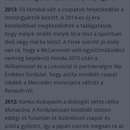
2013:
Fő témává vált a csapatok helyezkedése a
motorgyártók között. A 2014-es új éra
közeledtével megkezdődtek a találgatások,
hogy melyik istálló melyik lóra tesz a sportban
lévő négy márka közül. A hírek szerint jó esély
van rá, hogy a McLarennel való együttműködést
nemrég bejelentő Honda 2015 után a
Williamsszel és a Lotusszal is partnerségre lép.
Érdekes fordulat, hogy azóta mindkét csapat
inkább a Mercedes motorjaira váltott a
Renault-ról.
2012:
Kamui Kobayashi a dobogót vette célba
Monacóra. A fordulatosan kezdődő szezon
eddigi öt futamán öt különböző csapat és
pilóta győzött, így a japán szerint megvan rá az