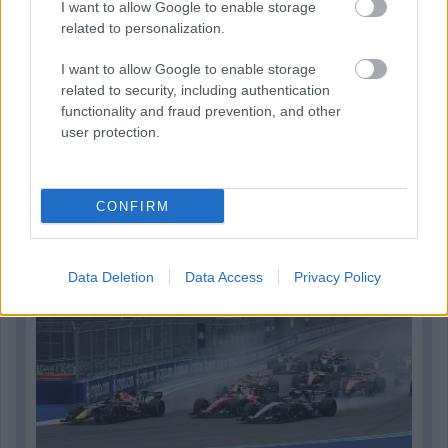
I want to allow Google to enable storage
related to personalization.
I want to allow Google to enable storage
related to security, including authentication
functionality and fraud prevention, and other
user protection.
20 órája
CONFIRM
Óriási bevétel-visszaesést könyvelhetett el az F1 a
második negyedévben
Data Deletion
Data Access
Privacy Policy