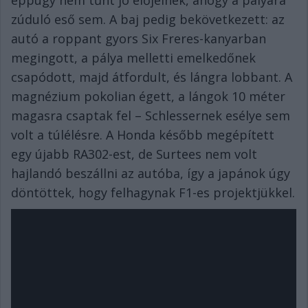
zúduló eső sem. A baj pedig bekövetkezett: az
autó a roppant gyors Six Freres-kanyarban
megingott, a pálya melletti emelkedőnek
csapódott, majd átfordult, és lángra lobbant. A
magnézium pokolian égett, a lángok 10 méter
magasra csaptak fel – Schlessernek esélye sem
volt a túlélésre. A Honda később megépített
egy újabb RA302-est, de Surtees nem volt
hajlandó beszállni az autóba, így a japánok úgy
döntöttek, hogy felhagynak F1-es projektjükkel.