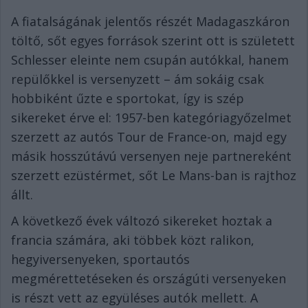
A fiatalságának jelentős részét Madagaszkáron
töltő, sőt egyes források szerint ott is született
Schlesser eleinte nem csupán autókkal, hanem
repülőkkel is versenyzett – ám sokáig csak
hobbiként űzte e sportokat, így is szép
sikereket érve el: 1957-ben kategóriagyőzelmet
szerzett az autós Tour de France-on, majd egy
másik hosszútávú versenyen neje partnereként
szerzett ezüstérmet, sőt Le Mans-ban is rajthoz
állt.
A következő évek változó sikereket hoztak a
francia számára, aki többek közt ralikon,
hegyiversenyeken, sportautós
megmérettetéseken és országúti versenyeken
is részt vett az együléses autók mellett. A