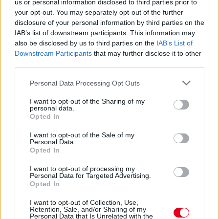
„Jó látni, hogy közel az álom” – Camara az F1-es
us or personal information disclosed to third parties prior to
pletykákról
your opt-out. You may separately opt-out of the further
disclosure of your personal information by third parties on the
IAB’s list of downstream participants. This information may
also be disclosed by us to third parties on the
IAB’s List of
Downstream Participants
that may further disclose it to other
third parties.
Please note that this website/app uses one or more Google
Personal Data Processing Opt Outs
services and may gather and store information including but
not limited to your visit or usage behaviour. You may click to
I want to opt-out of the Sharing of my
personal data.
grant or deny consent to Google and its third-party tags to
Opted In
use your data for below specified purposes in below Google
consent section.
I want to opt-out of the Sale of my
Personal Data.
Opted In
15 órája
I want to opt-out of processing my
Personal Data for Targeted Advertising.
Opted In
MotoGP: Bezzecchi közel egy másodpercet javított a
körrekordon
I want to opt-out of Collection, Use,
Retention, Sale, and/or Sharing of my
Personal Data that Is Unrelated with the