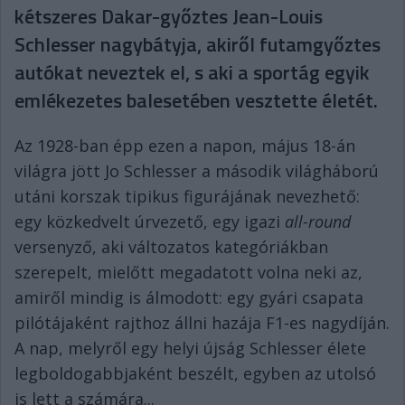
kétszeres Dakar-győztes Jean-Louis
Schlesser nagybátyja, akiről futamgyőztes
autókat neveztek el, s aki a sportág egyik
emlékezetes balesetében vesztette életét.
Az 1928-ban épp ezen a napon, május 18-án
világra jött Jo Schlesser a második világháború
utáni korszak tipikus figurájának nevezhető:
egy közkedvelt úrvezető, egy igazi
all-round
versenyző, aki változatos kategóriákban
szerepelt, mielőtt megadatott volna neki az,
amiről mindig is álmodott: egy gyári csapata
pilótájaként rajthoz állni hazája F1-es nagydíján.
A nap, melyről egy helyi újság Schlesser élete
legboldogabbjaként beszélt, egyben az utolsó
is lett a számára...