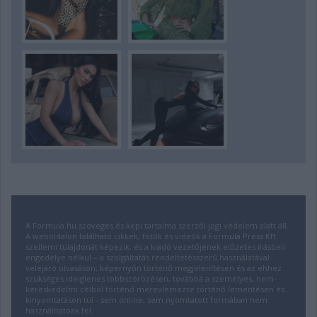
A Formula.hu szöveges és képi tartalma szerzői jogi védelem alatt áll.
A weboldalon található cikkek, fotók és videók a Formula Press Kft.
szellemi tulajdonát képezik, és a kiadó vezetőjének előzetes írásbeli
engedélye nélkül – a szolgáltatás rendeltetésszerű használatával
velejáró olvasáson, képernyőn történő megjelenítésen és az ehhez
szükséges ideiglenes többszörözésen, továbbá a személyes, nem-
kereskedelmi célból történő merevlemezre történő lementésen és
kinyomtatáson túl - sem online, sem nyomtatott formában nem
használhatóak fel.