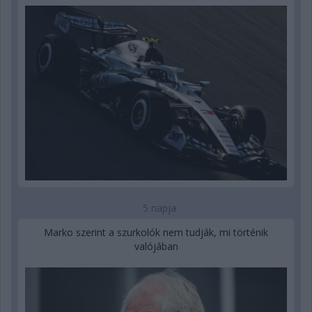
5 napja
Marko szerint a szurkolók nem tudják, mi történik
valójában