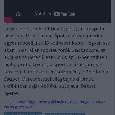
Jo Schlesser emlékét Guy Ligier gyári csapata
hosszú évtizedeken át ápolta, hiszen minden
egyes modelljük a JS kódnevet kapta, legyen szó
akár F1-es, akár sportautóról. Unokaöccse, az
1948-as születésű Jean-Louis az F1-ben szintén
hiába próbálkozott, a sportautózásban és a
terepraliban viszont a csúcsra ért, előbbiben a
Sauber-Mercedesszel világbajnoki címet,
utóbbiban saját építésű autójával Dakart
nyerve.
Ha ismerőseid figyelmébe ajánlanád a cikket, megteheted az
alábbi gombokkal:
Megosztás e-mailben
Megosztás Facebookon