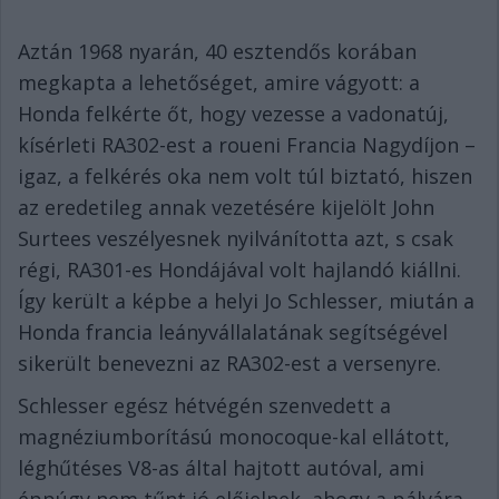
Aztán 1968 nyarán, 40 esztendős korában
megkapta a lehetőséget, amire vágyott: a
Honda felkérte őt, hogy vezesse a vadonatúj,
kísérleti RA302-est a roueni Francia Nagydíjon –
igaz, a felkérés oka nem volt túl biztató, hiszen
az eredetileg annak vezetésére kijelölt John
Surtees veszélyesnek nyilvánította azt, s csak
régi, RA301-es Hondájával volt hajlandó kiállni.
Így került a képbe a helyi Jo Schlesser, miután a
Honda francia leányvállalatának segítségével
sikerült benevezni az RA302-est a versenyre.
Schlesser egész hétvégén szenvedett a
magnéziumborítású monocoque-kal ellátott,
léghűtéses V8-as által hajtott autóval, ami
éppúgy nem tűnt jó előjelnek, ahogy a pályára