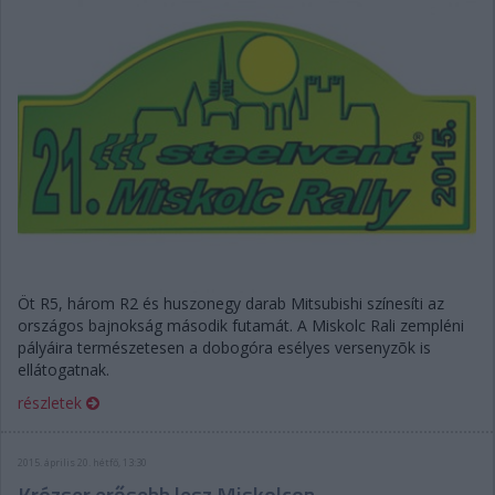
Öt R5, három R2 és huszonegy darab Mitsubishi színesíti az
országos bajnokság második futamát. A Miskolc Rali zempléni
pályáira természetesen a dobogóra esélyes versenyzõk is
ellátogatnak.
részletek
2015. április 20. hétfő, 13:30
Krózser erősebb lesz Miskolcon