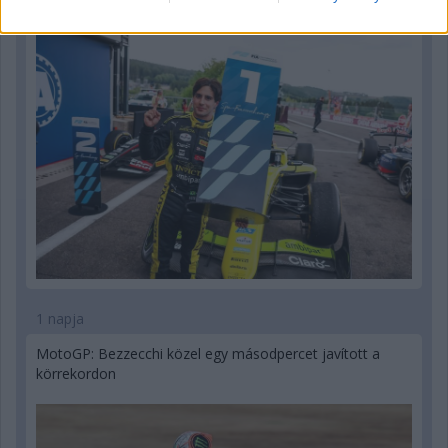
1 napja
MotoGP: Bezzecchi közel egy másodpercet javított a
körrekordon