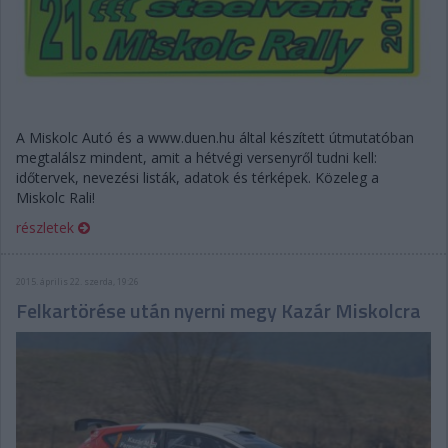
A Miskolc Autó és a www.duen.hu által készített útmutatóban
megtalálsz mindent, amit a hétvégi versenyről tudni kell:
időtervek, nevezési listák, adatok és térképek. Közeleg a
Miskolc Rali!
részletek
2015. április 22. szerda, 19:26
Felkartörése után nyerni megy Kazár Miskolcra