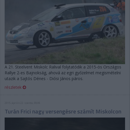
A 21. Steelvent Miskolc Ralival folytatódik a 2015-ös Országos
Rallye 2-es Bajnokság, ahová az egri győzelmet megismételni
utazik a Sajtós Dénes - Diósi János páros.
részletek
2015. április 22. szerda, 08:06
Turán Frici nagy versengésre számít Miskolcon