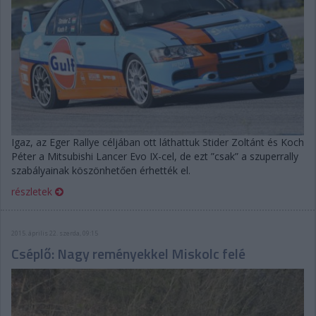
Igaz, az Eger Rallye céljában ott láthattuk Stider Zoltánt és Koch
Péter a Mitsubishi Lancer Evo IX-cel, de ezt ”csak” a szuperrally
szabályainak köszönhetően érhették el.
részletek
2015. április 22. szerda, 09:15
Cséplő: Nagy reményekkel Miskolc felé