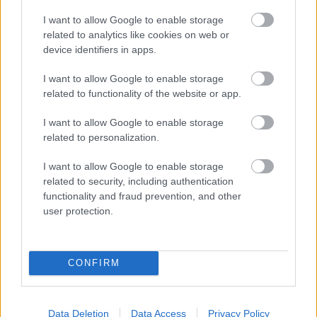
I want to allow Google to enable storage
16 órája
related to analytics like cookies on web or
Az F1-es Német Nagydíj „mindenképpen megvalósul”
device identifiers in apps.
Domenicali szerint
I want to allow Google to enable storage
related to functionality of the website or app.
I want to allow Google to enable storage
related to personalization.
I want to allow Google to enable storage
related to security, including authentication
functionality and fraud prevention, and other
user protection.
CONFIRM
19 órája
„Jó látni, hogy közel az álom” – Camara az F1-es
Data Deletion
Data Access
Privacy Policy
pletykákról