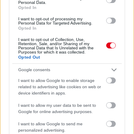
Personal Data.
részletek
Opted In
I want to opt-out of processing my
Personal Data for Targeted Advertising.
frissebb anyagok
korábbi anyagok
Opted In
I want to opt-out of Collection, Use,
Retention, Sale, and/or Sharing of my
Personal Data that Is Unrelated with the
Purposes for which it was collected.
Hallgasd meg a Formula Podcast
Opted Out
legfrissebb adását!
Google consents
I want to allow Google to enable storage
related to advertising like cookies on web or
Kövess minket a Facebookon
device identifiers in apps.
I want to allow my user data to be sent to
Google for online advertising purposes.
I want to allow Google to send me
Parc Fermé
personalized advertising.