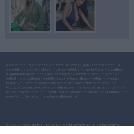
A Formula.hu szöveges és képi tartalma szerzői jogi védelem alatt áll. A
weboldalon található cikkek, fotók és videók a Formula Press Kft. szellemi
tulajdonát képezik, és a kiadó vezetőjének előzetes írásbeli engedélye
nélkül – a szolgáltatás rendeltetésszerű használatával velejáró olvasáson,
képernyőn történő megjelenítésen és az ehhez szükséges ideiglenes
többszörözésen, továbbá a személyes, nem-kereskedelmi célból történő
merevlemezre történő lementésen és kinyomtatáson túl - sem online, sem
nyomtatott formában nem használhatóak fel.
© 2026 Formula.hu - Minden jog fenntartva! | Fejlesztette:
insource.hu