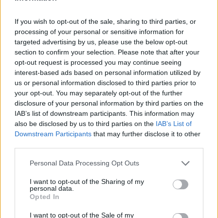
If you wish to opt-out of the sale, sharing to third parties, or
2015. április 18. szombat, 06:41
processing of your personal or sensitive information for
15 éves és a rali az álma
targeted advertising by us, please use the below opt-out
section to confirm your selection. Please note that after your
opt-out request is processed you may continue seeing
interest-based ads based on personal information utilized by
us or personal information disclosed to third parties prior to
your opt-out. You may separately opt-out of the further
disclosure of your personal information by third parties on the
IAB’s list of downstream participants. This information may
also be disclosed by us to third parties on the
IAB’s List of
Downstream Participants
that may further disclose it to other
third parties.
Please note that this website/app uses one or more Google
Personal Data Processing Opt Outs
services and may gather and store information including but
not limited to your visit or usage behaviour. You may click to
I want to opt-out of the Sharing of my
Még csak 15 éves, és a szárnyait próbálgatja az autósportban,
personal data.
grant or deny consent to Google and its third-party tags to
de minden álma, hogy autóversenyző lehessen. Ő nem más,
Opted In
use your data for below specified purposes in below Google
mint Marozsán Gergő, aki a RaceStar tehetségkutatón vett
consent section.
részt.
I want to opt-out of the Sale of my