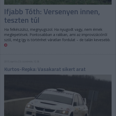
Ifjabb Tóth: Versenyen innen,
teszten túl
Ha felkészülsz, megnyugszol. Ha nyugodt vagy, nem érnek
meglepetések. Pontosabban a raliban, ami az improvizációról
szól, még így is történhet váratlan fordulat – de talán kevesebb.
2015. április 23. csütörtök, 12:36
Kurtos-Repka: Vasakarat sikert arat