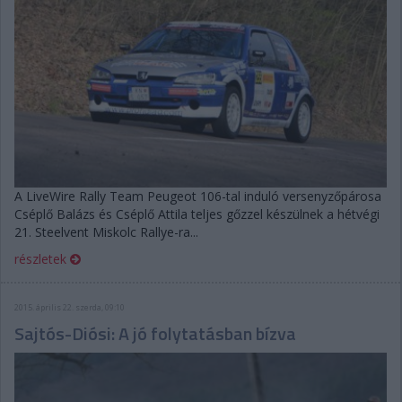
A LiveWire Rally Team Peugeot 106-tal induló versenyzőpárosa
Cséplő Balázs és Cséplő Attila teljes gőzzel készülnek a hétvégi
21. Steelvent Miskolc Rallye-ra...
részletek
2015. április 22. szerda, 09:10
Sajtós-Diósi: A jó folytatásban bízva