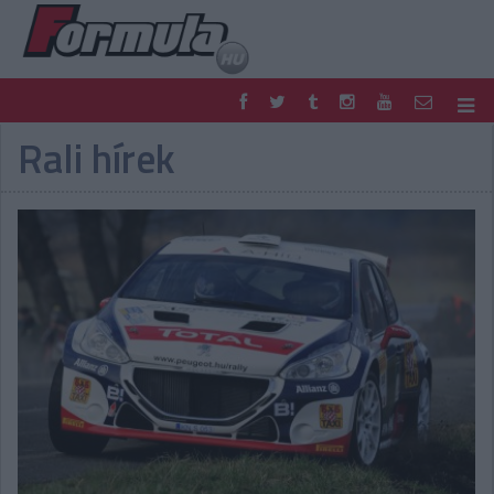
Rali hírek
F1
PARC FERMÉ
FORMULA
MOTOR
NEMZETKÖZI
HAZAI
RETRO
EGYÉB
PODCAST
SHOP
LIVE
TIPPJÁTÉK
DIGITÁLIS MAGAZIN
PONTÁLLÁSOK
VERSENYNAPTÁRAK