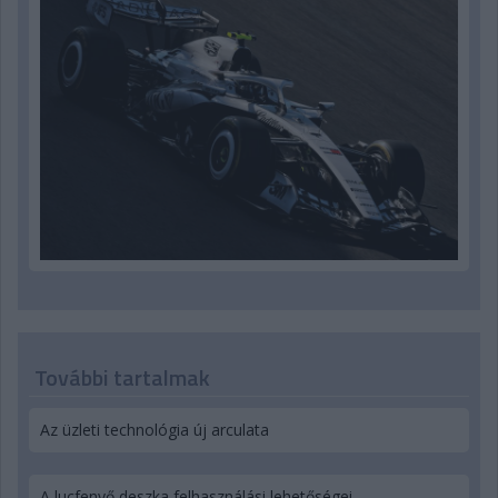
További tartalmak
Az üzleti technológia új arculata
A lucfenyő deszka felhasználási lehetőségei