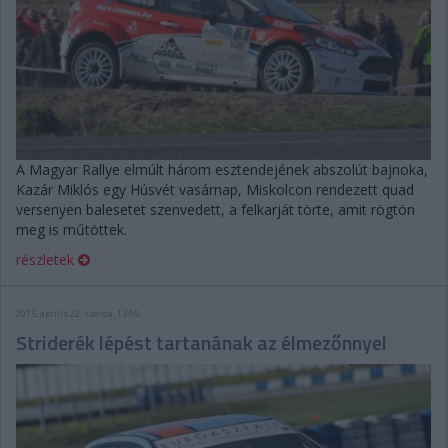
A Magyar Rallye elmúlt három esztendejének abszolút bajnoka,
Kazár Miklós egy Húsvét vasárnap, Miskolcon rendezett quad
versenyen balesetet szenvedett, a felkarját törte, amit rögtön
meg is műtöttek.
részletek
2015. április 22. szerda, 13:05
Striderék lépést tartanának az élmezőnnyel