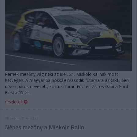
Remek mezőny vág neki az idei, 21. Miskolc Ralinak most
hétvégén. A magyar bajnokság második futamára az ORB-ben
ötven páros nevezett, köztük Turán Frici és Zsiros Gabi a Ford
Fiesta R5-tel.
részletek
2015. április 21. kedd, 15:01
Népes mezőny a Miskolc Ralin