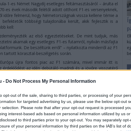
a-1-es Német Nagydíj esetleges feltámasztásáról – árulta el
70-es évek második felétől adott otthont F1-es versenyeknek,
l időre felmerül, hogy Németországnak vissza kellene térnie a
Í
efektetők többségi tulajdonába került, akik fejlesztik is a
p
bb kell:
El
ezdeményezték az első egyeztetéseket. De mint tudjuk, más
kü
eztetni akarnak egy esetleges F1-es futamról, nyilván másfajta
eg
platformunk. De beszéltünk erről” – nyilatkozta minderről az F1
be
 tartott körasztal-beszélgetés során.
 Európa újra fontos piac az F1 számára, mivel immár itt is
 érdeklődést az idén debütáló madridi és a jövőre visszatérő
i: az F1-vezér szerint „jól haladnak a tárgyalások” arról, hogy a
rdeklődők Dél-Amerikából – a hírek szerint konkrétan főleg
u -
Do Not Process My Personal Information
ávol-Keletről is. Utóbbi kapcsán Domenicali elárulta, hogy Kína,
e a sport első embere kijelentette: egyelőre maradnak az egy
to opt-out of the sale, sharing to third parties, or processing of your per
ják az ottani piacot.
formation for targeted advertising by us, please use the below opt-out s
r selection. Please note that after your opt-out request is processed y
eing interest-based ads based on personal information utilized by us or
disclosed to third parties prior to your opt-out. You may separately opt-
losure of your personal information by third parties on the IAB’s list of