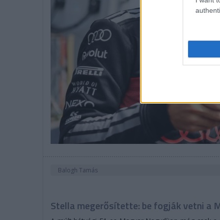
authenti
Balogh Tamás
Stella megerősítette: be fogják vetni 