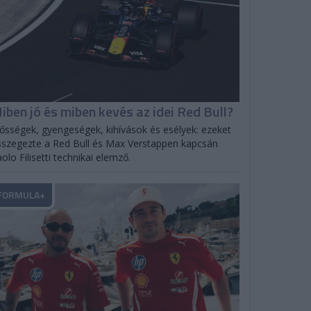
iben jó és miben kevés az idei Red Bull?
ősségek, gyengeségek, kihívások és esélyek: ezeket
szegezte a Red Bull és Max Verstappen kapcsán
olo Filisetti technikai elemző.
FORMULA+