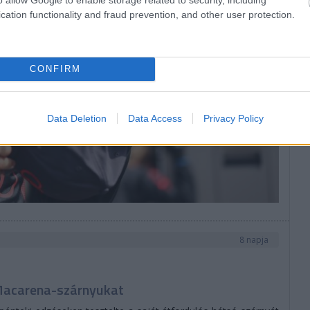
NA
cation functionality and fraud prevention, and other user protection.
CONFIRM
Data Deletion
Data Access
Privacy Policy
8 napja
a Macarena-szárnyukat