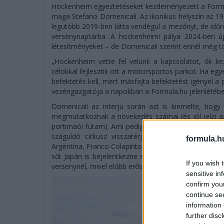
Hockenheim egyeztetéseket kezdeményezett a Formul
maga Stefano Domenicali. Az ikonikus helyszín az 19
legutóbb 2019-ben látta vendégül a mezőnyt, de időrő
versenynaptárba. A hockenheimi pálya 2024-ben új b
létesítményeket – de Domenicali szerint ennél még tö
„Hockenheim vette fel velünk a kapcsolatot, ők k
célokkal fejlesztik ott a motorsportos parkot. Ha egy
befektetés kell, mert másfajta befektetést igényel a 
vezérigazgatója a napokban a Formula.hu jelenlétében
Domenicali az interjú során azt is kiemelte, hogy
megmutatkoznak a növekedés számai (és jól jelzi az
portimaói futam). Ami pedig a világ többi részét illet
száguldó cirkusz visszatérjen Afrikába; vannak é
formula.h
Argentína, Franco Colapinto hatása révén, illetve a T
sőt Japán is bejelentkezne egy második nagydíjra, d
If you wish 
versenynél, mivel előbb erősíteni és konszolidálni akar
sensitive in
confirm you
continue se
information 
further disc