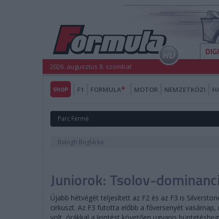
DIG
2026. augusztus 8. szombat
SHOP
F1
FORMULA
MOTOR
NEMZETKÖZI
H
Parc Fermé
Balogh Boglárka
Juniorok: Tsolov-dominanc
Újabb hétvégét teljesített az F2 és az F3 is Silvers
cirkuszt. Az F3 futotta előbb a főversenyét vasárna
volt, órákkal a leintést követően ugyanis büntetéshe