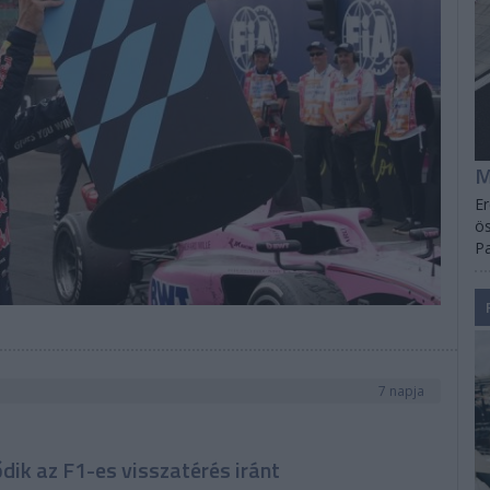
M
Er
ös
Pa
7 napja
dik az F1-es visszatérés iránt