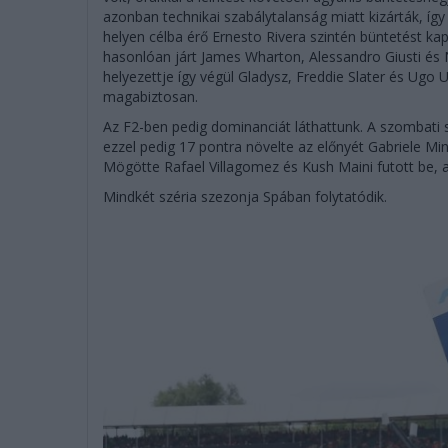
azonban technikai szabálytalanság miatt kizárták, íg
helyen célba érő Ernesto Rivera szintén büntetést ka
hasonlóan járt James Wharton, Alessandro Giusti és
helyezettje így végül Gladysz, Freddie Slater és Ugo 
magabiztosan.
Az F2-ben pedig dominanciát láthattunk. A szombati s
ezzel pedig 17 pontra növelte az előnyét Gabriele Min
Mögötte Rafael Villagomez és Kush Maini futott be, ak
Mindkét széria szezonja Spában folytatódik.