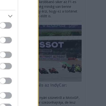
efano Domenicali szerint kirobbanó siker az F1-es
gydíj Las Vegasban, de még mindig van benne
vekedési potenciál, és úgy érzi, hogy ez a történet
ldaként szolgálhat mások előtt is.
EGYÉB
isszatér a MotoGP és az IndyCar:
enetrend
lverstone-ban tér vissza a nyári szünetről a MotoGP,
rtlandban indul az IndyCar szezonhajrája, de lesz