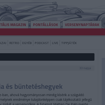
ITÁLIS MAGAZIN
PONTÁLLÁSOK
VERSENYNAPTÁRAK
AZAI
RETRO
EGYÉB
PODCAST
LIVE
TIPPJÁTÉK
33 napja
ia és büntetéshegyek
tone-ban, ahová hagyományosan mindig kísérik a száguldó
p, melynek eredménye tulajdonképpen csak tájékoztató jellegű
gy zúdult a versenyzőkre. A futamot Matteo De Palo nyerte,