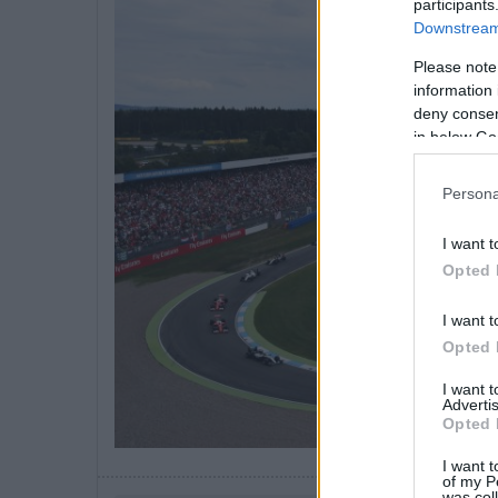
participants
Downstream 
Please note
information 
deny consent
in below Go
Persona
I want t
Opted 
I want t
Opted 
I want 
Advertis
Opted 
I want t
of my P
was col