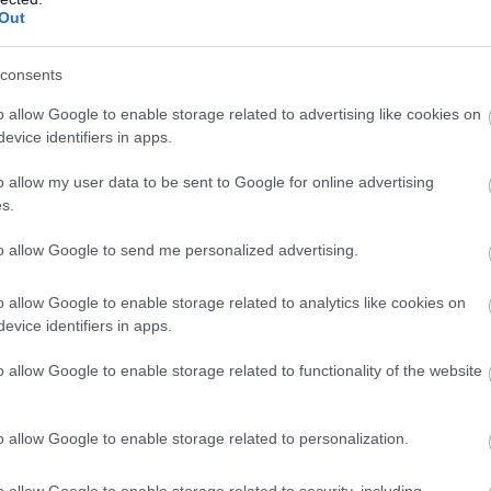
St
7 napja
Out
na
nö
pé
consents
rájuk bízom, hogy bejelentik-e
o allow Google to enable storage related to advertising like cookies on
 Bortoleto – nem árulta el, hogy pontosan milyen távra, de
evice identifiers in apps.
het a négykarikás gyártóval.
k, mondjuk így. Nem árulhatom el a szerződés hosszát, rájuk
o allow my user data to be sent to Google for online advertising
 Én nem bánom, rajtuk múlik, az ő döntésük. De amit
s.
ó pár évről van szó, és remélhetőleg szerezhetünk sok nagy
to allow Google to send me personalized advertising.
o allow Google to enable storage related to analytics like cookies on
evice identifiers in apps.
o allow Google to enable storage related to functionality of the website
V
m
o allow Google to enable storage related to personalization.
Si
Po
o allow Google to enable storage related to security, including