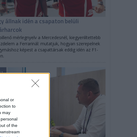
gy állnak idén a csapaton belüli
árharcok
billenő mérlegnyelv a Mercedesnél, kiegyenlítettebb
zdelem a Ferrarinál: mutatjuk, hogyan szerepelnek
ymáshoz képest a csapattársak eddig idén az F1-
n.
F1
sonal or
ection to
ou may
 personal
out of the
 downstream