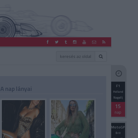
F1
A nap lányai
Holland
Nagydíj
15
nap
MotoGP
Brit