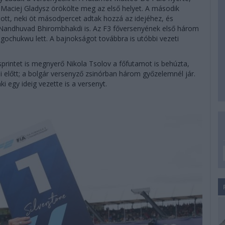
y Maciej Gladysz örökölte meg az első helyet. A második
pott, neki öt másodpercet adtak hozzá az idejéhez, és
 Nandhuvad Bhirombhakdi is. Az F3 főversenyének első három
Ugochukwu lett. A bajnokságot továbbra is utóbbi vezeti
printet is megnyerő Nikola Tsolov a főfutamot is behúzta,
i előtt; a bolgár versenyző zsinórban három győzelemnél jár.
i egy ideig vezette is a versenyt.