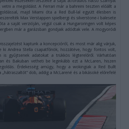
énteki edzéseken tesztelte a saját átfordulós hátsó szárnyát
etni a megoldást. A Ferrari már a bahreini teszten előállt a
goldással, majd Miami óta a Red Bull-lal együtt élesben is
leszerelték Max Verstappen spielbergi és silverstone-i balesete
ta a saját verzióján, végül csak a Hungaroringen volt képes
elbergben már a garázsban gondjaik adódtak vele. A mogyoródi
isszajelzést kaptunk a koncepcióról, és most már alig várjuk,
e ki Andrea Stella csapatfőnök, hozzátéve, hogy fontos volt,
 is gyűjtsenek adatokat a trükkös légterelőről. Várhatóan
n és Bakuban vetheti be leginkább ezt a McLaren, hiszen
goldás. Érdekesség amúgy, hogy a wokingiak a Red Bullt
ya „hátraszaltót” dob, addig a McLarené és a bikásoké előrefelé