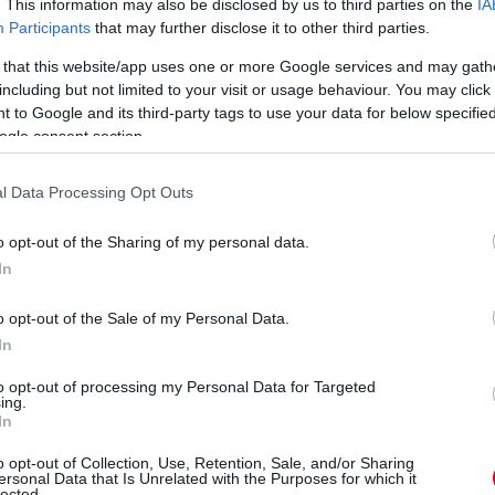
. This information may also be disclosed by us to third parties on the
IA
W
Participants
that may further disclose it to other third parties.
To
 that this website/app uses one or more Google services and may gath
va
including but not limited to your visit or usage behaviour. You may click 
mo
 to Google and its third-party tags to use your data for below specifi
Fe
ogle consent section.
l Data Processing Opt Outs
o opt-out of the Sharing of my personal data.
In
o opt-out of the Sale of my Personal Data.
In
to opt-out of processing my Personal Data for Targeted
ing.
In
D
o opt-out of Collection, Use, Retention, Sale, and/or Sharing
m
ersonal Data that Is Unrelated with the Purposes for which it
lected.