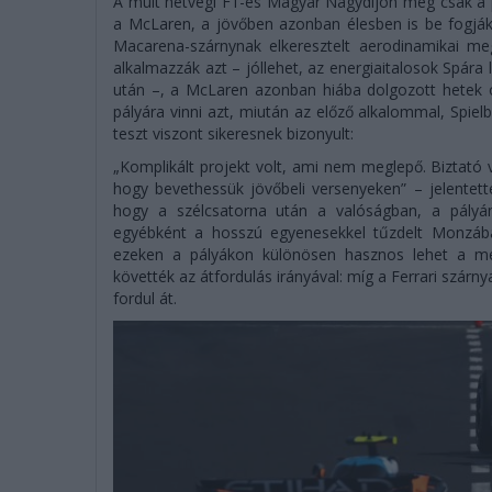
A múlt hétvégi F1-es Magyar Nagydíjon még csak a p
a McLaren, a jövőben azonban élesben is be fogják v
Macarena-szárnynak elkeresztelt aerodinamikai me
alkalmazzák azt – jóllehet, az energiaitalosok Spára 
után –, a McLaren azonban hiába dolgozott hetek ó
pályára vinni azt, miután az előző alkalommal, Spi
teszt viszont sikeresnek bizonyult:
„Komplikált projekt volt, ami nem meglepő. Biztató v
hogy bevethessük jövőbeli versenyeken” – jelentett
hogy a szélcsatorna után a valóságban, a pályán
egyébként a hosszú egyenesekkel tűzdelt Monzába
ezeken a pályákon különösen hasznos lehet a me
követték az átfordulás irányával: míg a Ferrari szárn
fordul át.