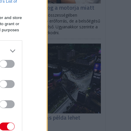
B’s List of
olff: A Ferrari nyafog a motorja miatt
to Wolff elismerte, hogy összességében
er and store
lószínűleg övék a legjobb erőforrás, de a belsőégésű
to grant or
tor terén a Red Bull az első. Ugyanakkor szerinte a
ed purposes
rrarinak sincs oka panaszkodni.
F1
omenicali: Las Vegas példa lehet
ásoknak