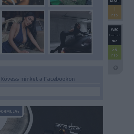
Nagydíj
1
nap
WEC
Austini 6
órás
29
nap
Kövess minket a Facebookon
FORMULA+