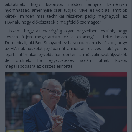
pilótáknak, hogy bizonyos módon annyira keményen
nyomhassák, amennyire csak tudják. Mivel ez volt az, amit ők
kértek, minden más technikai részletet pedig meghagyok az
FIA-nak, hogy előkészítsék a megfelelő csomagot.”
„Hiszem, hogy az év végéig olyan helyzetben leszünk, hogy
készen álljon megvitatásra ez a csomag” – tette hozzá
Domenicali, aki Ben Sulayamhez hasonlóan arra is célzott, hogy
az FIA-nak abszolút jogában áll a mostani ötéves szabályciklus
lejárta után akár egyoldalúan dönteni a műszaki szabályzatról,
de örülnek, ha egyeztetések során jutnak közös
megállapodásra az összes érintettel.