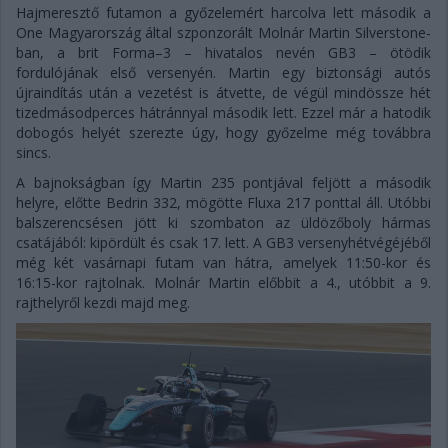
Hajmeresztő futamon a győzelemért harcolva lett második a
One Magyarország által szponzorált Molnár Martin Silverstone-
ban, a brit Forma–3 – hivatalos nevén GB3 – ötödik
fordulójának első versenyén. Martin egy biztonsági autós
újraindítás után a vezetést is átvette, de végül mindössze hét
tizedmásodperces hátránnyal második lett. Ezzel már a hatodik
dobogós helyét szerezte úgy, hogy győzelme még továbbra
sincs.
A bajnokságban így Martin 235 pontjával feljött a második
helyre, előtte Bedrin 332, mögötte Fluxa 217 ponttal áll. Utóbbi
balszerencsésen jött ki szombaton az üldözőboly hármas
csatájából: kipördült és csak 17. lett. A GB3 versenyhétvégéjéből
még két vasárnapi futam van hátra, amelyek 11:50-kor és
16:15-kor rajtolnak. Molnár Martin előbbit a 4., utóbbit a 9.
rajthelyről kezdi majd meg.