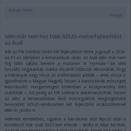
Balogh Tamás
4 napja
Idén már nem hoz több ADUO-motorfejlesztést
az Audi
Bár az FIA mérései révén két fejlesztésre lenne jogosult a 2026-
os F1-es idényben a lemaradásuk okán, az Audi idén már nem
fog több újítást bevetni a motoron. A Formula-1-be idén
beszálló négykarikás márka részéről többször elmondták, hogy
a hátrányuk nagy része az erőforrásból adódik – amit vissza is
igazolhatott a Magyar Nagydíj, hiszen a karosszériák erősségeit
kidomborító Hungaroringen konkrétan a középmezőny élén
csatáztak –, ezt pedig az FIA számai is alátámasztották, hiszen
az idén a lemaradásban lévő motorgyártók megsegítésére
bevezetett ADUO-rendszerben két fejlesztést eszközölhetnek
idén és jövőre is.
Mármint elméletben, ugyanis a barcelonai első lépcső után a
következő már csak 2027-ben érkezik – árulta el Allan McNish,
az Audi versenyigazgatója a Motorsportnak. Ennek oka pedig a