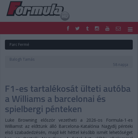
F1
PARC FERMÉ
Parc Fermé
FORMULA
MOTOR
NEMZETKÖZI
HAZAI
Balogh Tamás
RETRO
EGYÉB
58 napja
PODCAST
SHOP
LIVE
TIPPJÁTÉK
F1-es tartalékosát ülteti autóba
DIGITÁLIS MAGAZIN
PONTÁLLÁSOK
VERSENYNAPTÁRAK
a Williams a barcelonai és
spielbergi pénteken
Luke Browning először vezetheti a 2026-os Formula-1-es
Williamst az előttünk álló Barcelona-Katalónia Nagydíj pénteki
első szabadedzésén, majd két héttel később ismét lehetőséget