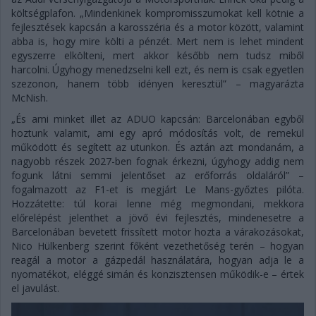
költségplafon. „Mindenkinek kompromisszumokat kell kötnie a
fejlesztések kapcsán a karosszéria és a motor között, valamint
abba is, hogy mire költi a pénzét. Mert nem is lehet mindent
egyszerre elkölteni, mert akkor később nem tudsz miből
harcolni. Úgyhogy menedzselni kell ezt, és nem is csak egyetlen
szezonon, hanem több idényen keresztül” – magyarázta
McNish.
„És ami minket illet az ADUO kapcsán: Barcelonában egyből
hoztunk valamit, ami egy apró módosítás volt, de remekül
működött és segített az utunkon. És aztán azt mondanám, a
nagyobb részek 2027-ben fognak érkezni, úgyhogy addig nem
fogunk látni semmi jelentőset az erőforrás oldaláról” –
fogalmazott az F1-et is megjárt Le Mans-győztes pilóta.
Hozzátette: túl korai lenne még megmondani, mekkora
előrelépést jelenthet a jövő évi fejlesztés, mindenesetre a
Barcelonában bevetett frissített motor hozta a várakozásokat,
Nico Hülkenberg szerint főként vezethetőség terén – hogyan
reagál a motor a gázpedál használatára, hogyan adja le a
nyomatékot, eléggé simán és konzisztensen működik-e – értek
el javulást.