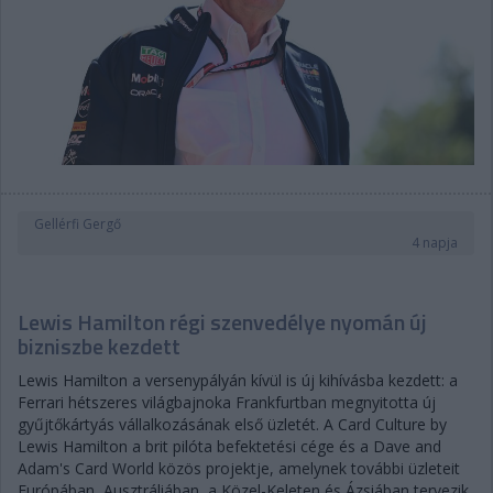
Gellérfi Gergő
4 napja
Lewis Hamilton régi szenvedélye nyomán új
bizniszbe kezdett
Lewis Hamilton a versenypályán kívül is új kihívásba kezdett: a
Ferrari hétszeres világbajnoka Frankfurtban megnyitotta új
gyűjtőkártyás vállalkozásának első üzletét. A Card Culture by
Lewis Hamilton a brit pilóta befektetési cége és a Dave and
Adam's Card World közös projektje, amelynek további üzleteit
Európában, Ausztráliában, a Közel-Keleten és Ázsiában tervezik