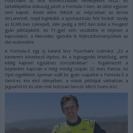
Pourchaire az Alfa Romeo/Sauber neveltjeként teszt- és
tartalékpilótai státuszig jutott a Formula-1-ben, de ülést egyszer
sem kapott. Rövid időre feltűnt az IndyCarban az Arrow
McLarennél, majd leginkább a sportautózás felé fordult: tavaly
az ELMS-ben szerepelt, idén pedig a WEC-ben indul a Peugeot
gyári pilótájaként. Az F1-gyel sem veszítette el teljesen a
kapcsolatot, a Mercedes igazolta le fejlesztőversenyzőnek az
idei esztendőre.
A Formula-E egy új kaland lesz Pourchaire számára: „Ez a
karrierem következő lépése, és a legnagyobb lehetőség, amit
eddig kaptam együléses sorozatokban” – fogalmazott a
bejelentés kapcsán a még mindig csupán 22 éves francia. Az
Opel egyébként újonnan száll be gyári csapattal a Formula-E a
Gen4-es éra első idényében, a másik pilótájuk várhatóan a
Jaguartól tíz év után már biztosan távozó Mitch Evans lesz.