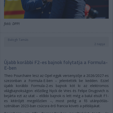
fotó: DPPI
Balogh Tamás
2 napja
Újabb korábbi F2-es bajnok folytatja a Formula-
E-ben
Theo Pourchaire lesz az Opel egyik versenyzője a 2026/2027-es
szezonban a Formula-E-ben – jelentették be kedden. Ezzel
újabb korábbi Formula-2-es bajnok köt ki az elektromos
világbajnokságon: előzőleg Nyck de Vries és Felipe Drugovich is
bejárta ezt az utat – előbbi bajnok is lett még a balul elsült F1-
es kitérőjét megelőzően –, most pedig a fő utánpótlás-
szériában 2023-ban csúcsra érő francia követi a példájukat.