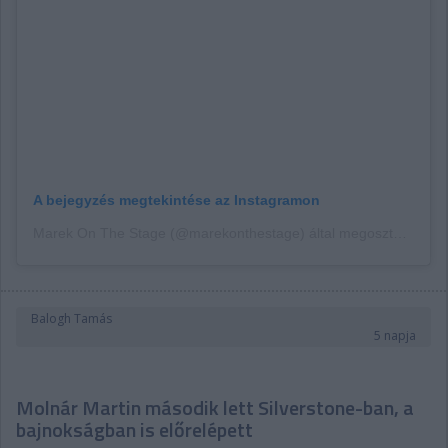
A bejegyzés megtekintése az Instagramon
Marek On The Stage (@marekonthestage) által megosztott bejegyzés
Balogh Tamás
5 napja
Molnár Martin második lett Silverstone-ban, a
bajnokságban is előrelépett