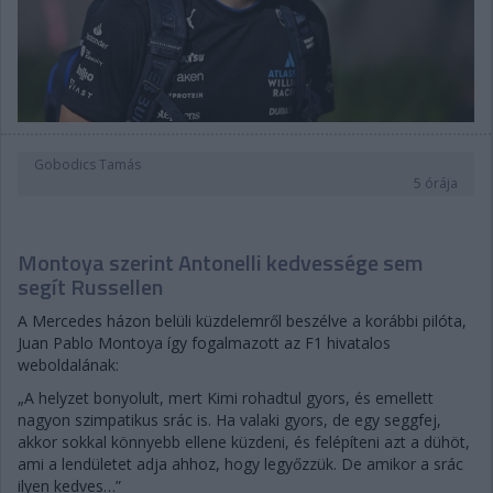
Gobodics Tamás
5 órája
Montoya szerint Antonelli kedvessége sem
segít Russellen
A Mercedes házon belüli küzdelemről beszélve a korábbi pilóta,
Juan Pablo Montoya így fogalmazott az F1 hivatalos
weboldalának:
„A helyzet bonyolult, mert Kimi rohadtul gyors, és emellett
nagyon szimpatikus srác is. Ha valaki gyors, de egy seggfej,
akkor sokkal könnyebb ellene küzdeni, és felépíteni azt a dühöt,
ami a lendületet adja ahhoz, hogy legyőzzük. De amikor a srác
ilyen kedves…”