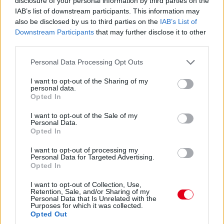
disclosure of your personal information by third parties on the
költségeket meg kell osztani a 2027-es autó munkálatai között
IAB’s list of downstream participants. This information may
is:
also be disclosed by us to third parties on the
IAB’s List of
Downstream Participants
that may further disclose it to other
„Nem tudom, a többiekkel mi a helyzet, de az biztos, hogy egy
third parties.
ponton döntést kell hoznunk, hogyan egyensúlyozunk az idei és
a jövő év között. Arra számítok, hogy ez hamarabb meg fog
Please note that this website/app uses one or more Google
Personal Data Processing Opt Outs
történni, mint tavaly. Szóval főleg a szabályzat fényében
services and may gather and store information including but
dönteni fogunk” – idézi Mekiest a Crash.net. „Ami minket illet,
not limited to your visit or usage behaviour. You may click to
I want to opt-out of the Sharing of my
rengeteg fejlesztést hoztunk mostanáig, hogy próbáljuk
personal data.
grant or deny consent to Google and its third-party tags to
korrigálni azt a hatalmas hátrányt, amivel eleinte rendelkeztünk.
Opted In
use your data for below specified purposes in below Google
Valószínűleg nehéz elképzelni, hogy ebben a ritmusban fogjuk
consent section.
folytatni, mindenesetre meglátjuk, mi a legjobb módja annak,
I want to opt-out of the Sale of my
Personal Data.
hogy ledolgozzuk ezt az utolsó három tizedmásodpercet.”
Opted In
I want to opt-out of processing my
Personal Data for Targeted Advertising.
Opted In
I want to opt-out of Collection, Use,
Retention, Sale, and/or Sharing of my
Personal Data that Is Unrelated with the
Purposes for which it was collected.
Opted Out