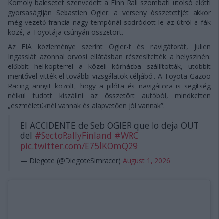
Komoly balesetet szenvedett a Finn Rali szombati utolsó előtti
gyorsaságiján Sebastien Ogier: a verseny összetettjét akkor
még vezető francia nagy tempónál sodródott le az útról a fák
közé, a Toyotája csúnyán összetört.
Az FIA közleménye szerint Ogier-t és navigátorát, Julien
Ingassiát azonnal orvosi ellátásban részesítették a helyszínén:
előbbit helikopterrel a közeli kórházba szállították, utóbbit
mentővel vitték el további vizsgálatok céljából. A Toyota Gazoo
Racing annyit közölt, hogy a pilóta és navigátora is segítség
nélkül tudott kiszállni az összetört autóból, mindketten
„eszméletüknél vannak és alapvetően jól vannak”.
El ACCIDENTE de Seb OGIER que lo deja OUT
del
#SectoRallyFinland
#WRC
pic.twitter.com/E75lKOmQ29
— Diegote (@DiegoteSimracer)
August 1, 2026