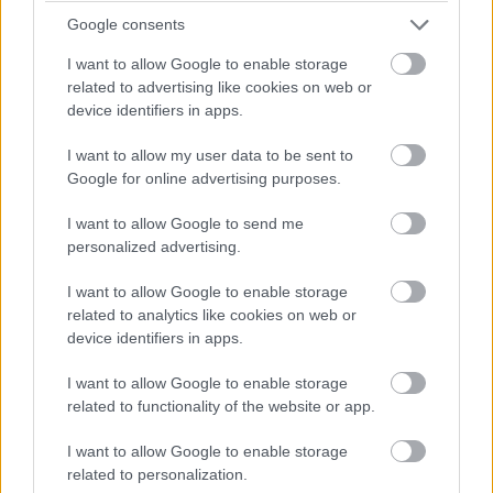
Google consents
I want to allow Google to enable storage
related to advertising like cookies on web or
device identifiers in apps.
I want to allow my user data to be sent to
Balogh Tamás
Google for online advertising purposes.
3 napja
I want to allow Google to send me
personalized advertising.
Nem tud úrrá lenni a fékproblémákon a Cadillac
I want to allow Google to enable storage
Hiába hoztak az F1-es Magyar Nagydíjra fejlesztést is hozzá,
related to analytics like cookies on web or
továbbra is szenvednek a fékhűtési problémáktól a Cadillacnél –
device identifiers in apps.
ismerte el Valtteri Bottas. A gond a leglátványosabban
Spielbergben ütötte fel a fejét, amikor mindkét autó kiesett
I want to allow Google to enable storage
emiatt az első körökben. Ezért a Formula-1 új csapata a
related to functionality of the website or app.
Hungaroringre már új fékhűtő csatornával készült, de a
kanyarokkal tűzdelt mogyoródi pálya és a hőség ismét előhozta
I want to allow Google to enable storage
a problémát, így Bottas kiállni kényszerült.
related to personalization.
A finn elismerte: a Magyar Nagydíjon bebizonyosodott, hogy