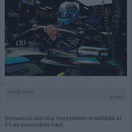
Balogh Tamás
5 napja
Domenicali elárulta: Hockenheim érdeklődik az
F1-es visszatérés iránt