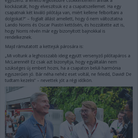
egyszerű: a lehető legkisebbre csökkenteném annak a
kockázatát, hogy elveszítsük ez a csapatszellemet. Ha egy
csapatnak két kiváló pilótája van, miért kellene felborítani a
dolgokat?” – foglalt állást amellett, hogy ő nem változtatna
Lando Norris és Oscar Piastri kettősén, és hozzátette azt is,
hogy Norris révén már egy bizonyított bajnokkal is
rendelkeznek.
Majd rámutatott a kettejük párosára is:
„Mi voltunk a leghosszabb ideig együtt versenyző pilótapáros a
McLarennél! Ez csak azt bizonyítja, hogy egyáltalán nem
szükséges új embert hozni, ha a csapaton belüli harmónia
egyszerűen jó. Bár néha nehéz eset voltál, ne feledd, David! De
tudtam kezelni” – nevettek jót a régi időkön.