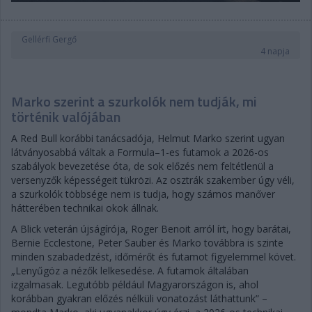
Gellérfi Gergő
4 napja
Marko szerint a szurkolók nem tudják, mi
történik valójában
A Red Bull korábbi tanácsadója, Helmut Marko szerint ugyan
látványosabbá váltak a Formula–1-es futamok a 2026-os
szabályok bevezetése óta, de sok előzés nem feltétlenül a
versenyzők képességeit tükrözi. Az osztrák szakember úgy véli,
a szurkolók többsége nem is tudja, hogy számos manőver
hátterében technikai okok állnak.
A Blick veterán újságírója, Roger Benoit arról írt, hogy barátai,
Bernie Ecclestone, Peter Sauber és Marko továbbra is szinte
minden szabadedzést, időmérőt és futamot figyelemmel követ.
„Lenyűgöz a nézők lelkesedése. A futamok általában
izgalmasak. Legutóbb például Magyarországon is, ahol
korábban gyakran előzés nélküli vonatozást láthattunk” –