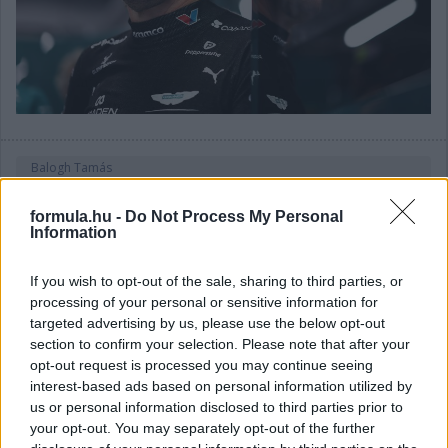
Balogh Tamás
3 napja
formula.hu -
Do Not Process My Personal
Information
Lassuló fejlesztési ütemre számít a Red Bull
If you wish to opt-out of the sale, sharing to third parties, or
Mivel egy új F1-es szabályrendszer első idényéről van szó,
processing of your personal or sensitive information for
várható volt, hogy kiélezett lesz a fejlesztési háború a csapatok
targeted advertising by us, please use the below opt-out
között. A szezon első felében láthattunk is több nagy fejlesztési
section to confirm your selection. Please note that after your
csomagot az istállók többségénél, ezek pedig rendszerint
opt-out request is processed you may continue seeing
valóban előrelépést is jelentettek (talán a Haas és a Williams
interest-based ads based on personal information utilized by
jelentik a kivételt). A Red Bullnál is működött például a
Miamiban és a Spielbergben bevetett csomag, ám Laurent
us or personal information disclosed to third parties prior to
Mekies csapatfőnök szerint az évad hátralévő részében már
your opt-out. You may separately opt-out of the further
lassulni fog a fejlesztési ütemük, részben azért, mert a