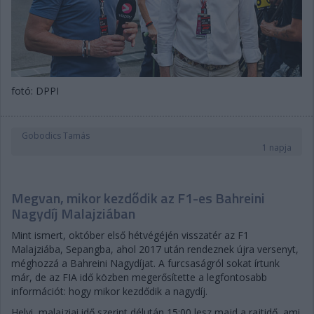
fotó: DPPI
Gobodics Tamás
1 napja
Megvan, mikor kezdődik az F1-es Bahreini
Nagydíj Malajziában
Mint ismert, október első hétvégéjén visszatér az F1
Malajziába, Sepangba, ahol 2017 után rendeznek újra versenyt,
méghozzá a Bahreini Nagydíjat. A furcsaságról sokat írtunk
már, de az FIA idő közben megerősítette a legfontosabb
információt: hogy mikor kezdődik a nagydíj.
Helyi, malajziai idő szerint délután 15:00 lesz majd a rajtidő, ami