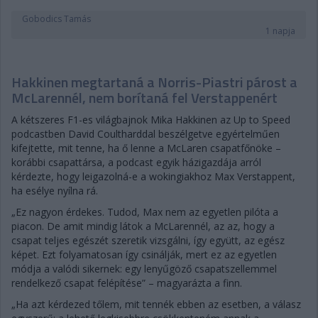
Gobodics Tamás
1 napja
Hakkinen megtartaná a Norris-Piastri párost a
McLarennél, nem borítaná fel Verstappenért
A kétszeres F1-es világbajnok Mika Hakkinen az Up to Speed
podcastben David Coultharddal beszélgetve egyértelműen
kifejtette, mit tenne, ha ő lenne a McLaren csapatfőnöke –
korábbi csapattársa, a podcast egyik házigazdája arról
kérdezte, hogy leigazolná-e a wokingiakhoz Max Verstappent,
ha esélye nyílna rá.
„Ez nagyon érdekes. Tudod, Max nem az egyetlen pilóta a
piacon. De amit mindig látok a McLarennél, az az, hogy a
csapat teljes egészét szeretik vizsgálni, így együtt, az egész
képet. Ezt folyamatosan így csinálják, mert ez az egyetlen
módja a valódi sikernek: egy lenyűgöző csapatszellemmel
rendelkező csapat felépítése” – magyarázta a finn.
„Ha azt kérdezed tőlem, mit tennék ebben az esetben, a válasz