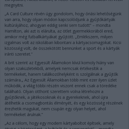
megnyitni.
„A Card Culture révén úgy gondolom, hogy óriási lehetőségünk
van arra, hogy olyan módon kapcsolódjunk a gyűjtőkártyák
kultúrájához, ahogyan eddig senki sem tudott” – mondta
Hamilton, aki azt is elárulta, az ötlet gyermekkorából ered,
amikor még futballkártyákat gyűjtött. „Emlékszem, milyen
izgalmas volt az iskolában kibontani a kártyacsomagokat. Kicsi
közösség volt, de összekötött bennünket a sport és a kártyák
iránti szeretet.”
A brit szerint az Egyesült Államokon kívül komoly hiány van
olyan szaküzletekből, amelyek nemcsak értékesítik a
termékeket, hanem találkozóhelyként is szolgálnak a gyűjtők
számára.„ Az Egyesült Államokban több mint ezer ilyen üzlet
működik, a világ többi részén viszont ennek csak a töredéke
található. Olyan otthont szerettem volna létrehozni a
gyűjtőknek, a játékosoknak és a gyerekeknek, ahol újra
átélhetik a csomagbontás élményét, és egy közösség részének
érezhetik magukat, nem csupán egy olyan helyet, ahol
termékeket árulnak.”
„Az a célom, hogy egy modern kártyaboltot építsek, amely
ötvözi a közösséget, a kultúrát és a versengést” – mondta