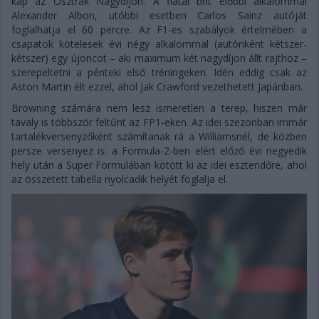
kap az Osztrák Nagydíjon. A fiatal brit előbbi alkalommal
Alexander Albon, utóbbi esetben Carlos Sainz autóját
foglalhatja el 60 percre. Az F1-es szabályok értelmében a
csapatok kötelesek évi négy alkalommal (autónként kétszer-
kétszer) egy újoncot – aki maximum két nagydíjon állt rajthoz –
szerepeltetni a pénteki első tréningeken. Idén eddig csak az
Aston Martin élt ezzel, ahol Jak Crawford vezethetett Japánban.
Browning számára nem lesz ismeretlen a terep, hiszen már
tavaly is többször feltűnt az FP1-eken. Az idei szezonban immár
tartalékversenyzőként számítanak rá a Williamsnél, de közben
persze versenyez is: a Formula-2-ben elért előző évi negyedik
hely után a Super Formulában kötött ki az idei esztendőre, ahol
az összetett tabella nyolcadik helyét foglalja el.