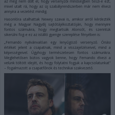
az még nem dőlt el, hogy versenyzői minőségben teszi-e ezt,
mivel utalt rá, hogy az új szabályrendszerben már nem élvezi
annyira a vezetést mindig.
Hasonlóra utalhattak Newey szavai is, amikor arról kérdezték
még a Magyar Nagydíj sajtótájékoztatóján, hogy mennyire
fontos számukra, hogy megtartsák Alonsót, és szerintük
sikerülni fog-e ez az istálló gyenge szereplése fényében is:
„Fernando nyilvánvalóan egy lenyűgöző versenyző. Óriási
értéket jelent a csapatnak, mind a visszajelzéseivel, mind a
képességeivel. Úgyhogy természetesen fontos számunkra.
Meglehetősen biztos vagyok benne, hogy Fernando élvezi a
velünk töltött idejét, és hogy folytatni fogjuk a kapcsolatunkat”
– fogalmazott a csapatfőnök és technikai szakvezető.