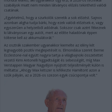
mondta Marko, aki ugyanakkor úgy érzi, a 2026-os technikai
szabályok miatt nem minden látványos előzés tekinthető valódi
csatának.
„Egyértelmű, hogy a szurkolók szeretik a sok előzést. Sajnos
azonban aligha tudja bárki, hogy ezek valódi előzések-e, vagy
egyszerűen a helyzetből adódnak. Sokszor csak azért fékeznek
ki látványosan egy autót, mert az előtte haladónak éppen
töltenie kell az akkumulátorát.”
Az osztrák szakember ugyanakkor kiemelte az idény két
legnagyobb pozitív meglepetését is. Elmondása szerint Bernie
Ecclestone-nal együtt nagyra tartja a világbajnoki összetettet
vezető Kimi Antonelli higgadtságát és sebességét, míg Max
Verstappen Magyar Nagydíjon nyújtott teljesítményét külön is
méltatta: „Ahogy Max kétszer is kifékezte Hamiltont azon a
szűk pályán, az a 2026-os szezon egyik csúcspontja volt.”