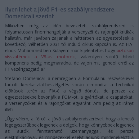
Ilyen lehet a jövő F1-es szabályrendszere
Domenicali szerint
Miközben még az idén bevezetett szabályrendszert is
folyamatosan finomhangolják a versenyzői és rajongói kritikák
hallatán, már javában zajlanak a háttérben az egyeztetések a
következő, vélhetően 2031-től induló ciklus kapcsán is. Az FIA-
elnök Mohammed ben Sulayem már kijelentette, hogy
biztosan
visszatérnek a V8-as motorok
, valamilyen szintű hibrid
komponens pedig megmaradna, de vajon mit gondol erről az
F1 vezérigazgatója?
Stefano Domenicali a nemrégiben a Formula.hu részvételével
tartott kerekasztal-beszélgetés során elmondta: a technikai
előírások terén az FIA-é a végső döntés, de persze az
egyeztetésekbe bevonják a FOM-ot, a gyártókat, a csapatokat,
a versenyzőket és a rajongókat egyaránt. Ami pedig az irányt
illeti:
„Úgy vélem, a fő cél a jövő szabályrendszerével, hogy a lehető
legegyszerűbbek legyenek a dolgok, hogy könnyebbek legyenek
az autók, fenntartható üzemanyaggal, és persze
elektrifikációval, és mindezekkel esélyt adjunk mindenekelőtt a