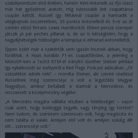
szabályrendszer első évében, hanem Kimi Antonelli: az ifjú olasz
már hat győzelmet aratott, míg rutinosabb brit csapattársa
csupán kettőt. Russell így féltávnál csupán a harmadik a
világbajnoki összetettben, 59 pontra Antonelliről és 9-re az őt
szintén előző ferraris Lewis Hamiltontól. Ebben persze szerepet
játszik jó pár peches pillanat is, de az is kétségtelen, hogy a
nagydíjhétvégék többségén a tempója is elmarad Antonelliétől.
Éppen ezért már a szakértők sem igazán hisznek abban, hogy
fordíthat. A Haas korábbi F1-es csapatfőnöke, a jelenleg a
MotoGP-ben a Tech3 KTM-et irányító Günther Steiner például
így nyilatkozott az esélyeiről a Red Flags Podcast adásában: „Öt
százalékot adnék neki” – mondta Steiner, aki szerint ráadásul
Russellnek még szerencséje is volt a legutóbbi Magyar
Nagydíjon, amikor befulladt a startnál a Mercedese, és
visszaesett a középmezőny végébe:
„A Mercedes magára vállalta részben a felelősséget – vajon
csak azért, hogy boldoggá tegyék, vagy tényleg így történt?
Nem tudom, de szerintem szerencsés volt, hogy megúszta és
nem találta el valaki. Amilyen elöl volt és amilyen sokáig állt
ott… szerencséje volt.”