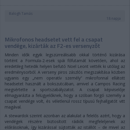
Balogh Tamás
18 napja
Mikrofonos headsetet vett fel a csapat
vendége, kizárták az F2-es versenyzőt
Minden idők egyik legszürreálisabb okkal történő kizárása
történt a Formula-2-esek spái főfutamát követően, ahol az
eredetileg hetedik helyen befutó Noel Leont vették ki utólag az
eredménysorból. A verseny piros zászlós megszakítása közben
ugyanis egy „nem operatív személy” mikrofonnal ellátott
headsetet használt a bokszutcában, amivel a Campos Racing
megsértette a sportszabályzatot. A csapat képviselője
elmagyarázta a felügyelőknek, hogy a szóban forgó személy a
csapat vendége volt, és véletlenül rossz típusú fejhallgatót vitt
magával.
A stewardok szerint azonban az alakulat a felelős azért, hogy a
vendégek részére biztosított rádiók megfeleljenek az
előírásoknak, így kizárással sújtották az istállót – de mivel az