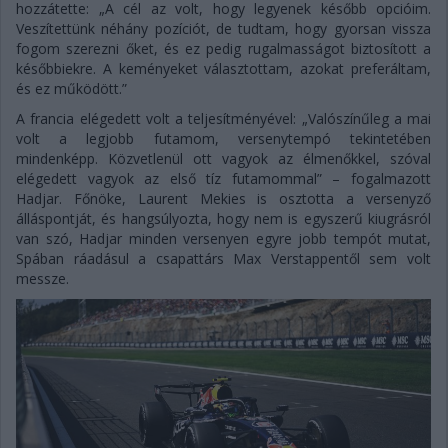
hozzátette: „A cél az volt, hogy legyenek később opcióim.
Veszítettünk néhány pozíciót, de tudtam, hogy gyorsan vissza
fogom szerezni őket, és ez pedig rugalmasságot biztosított a
későbbiekre. A keményeket választottam, azokat preferáltam,
és ez működött.”
A francia elégedett volt a teljesítményével: „Valószínűleg a mai
volt a legjobb futamom, versenytempó tekintetében
mindenképp. Közvetlenül ott vagyok az élmenőkkel, szóval
elégedett vagyok az első tíz futamommal” – fogalmazott
Hadjar. Főnöke, Laurent Mekies is osztotta a versenyző
álláspontját, és hangsúlyozta, hogy nem is egyszerű kiugrásról
van szó, Hadjar minden versenyen egyre jobb tempót mutat,
Spában ráadásul a csapattárs Max Verstappentől sem volt
messze.