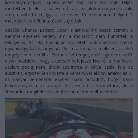
kormánymozdulat. Éppen ezért bár Hamilton volt teljes
mértékben felelős a balesetért, azt az alulkormányzottá váló
autója váltotta ki, így a szokásos 10 másodperc helyett 5
másodperces időbüntetéssel sújtották.
Később Charles Leclerc Oscar Piastrival ért össze szintén a
Kemmel-egyenes végén, ám a monacóit nem büntették a
felügyelők. Az FIA honlapján közzétett dokumentum szerint
ugyanis úgy látták, hogy bár Piastri a monacói mellé ért, az első
tengelye nem került a Ferrari első tengelye elé, így nem került
olyan pozícióba, hogy sikeresen befejezze kívülről a manővert.
Leclerc pedig nem direkt szorította a pálya széle felé az
ausztrált, egyszerűen követte a versenyívet akkor, amikor az 5-
ös kanyar bemenetét enyhén balra húzódott, hogy utána
bekormányozza az autóját. Ez vezetett a kontakthoz, de a
stewardok megítélése szerint ez nem érdemelt büntetést.