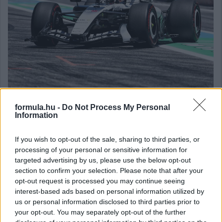
formula.hu -
Do Not Process My Personal
Information
Balogh Tamás
15 napja
If you wish to opt-out of the sale, sharing to third parties, or
processing of your personal or sensitive information for
„Ő a következő a sorban” – Tsolov érkezhet az
targeted advertising by us, please use the below opt-out
section to confirm your selection. Please note that after your
F1-be, de mikor?
opt-out request is processed you may continue seeing
Elismerően beszélt a Racing Bulls F1-es csapatfőnöke a
interest-based ads based on personal information utilized by
Formula-2-ben remeklő Nikola Tsolov teljesítményéről: úgy
us or personal information disclosed to third parties prior to
fogalmazott, hogy a bolgár „a következő a sorban” a versenyzői
your opt-out. You may separately opt-out of the further
üléseket illetően. A Red Bull-akadémista idén már hat