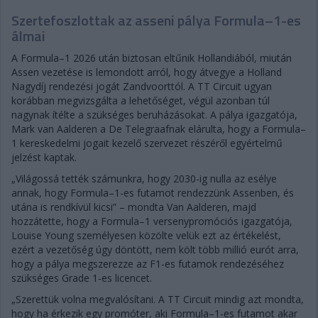
Szertefoszlottak az asseni pálya Formula–1-es
álmai
A Formula–1 2026 után biztosan eltűnik Hollandiából, miután
Assen vezetése is lemondott arról, hogy átvegye a Holland
Nagydíj rendezési jogát Zandvoorttól. A TT Circuit ugyan
korábban megvizsgálta a lehetőséget, végül azonban túl
nagynak ítélte a szükséges beruházásokat. A pálya igazgatója,
Mark van Aalderen a De Telegraafnak elárulta, hogy a Formula–
1 kereskedelmi jogait kezelő szervezet részéről egyértelmű
jelzést kaptak.
„Világossá tették számunkra, hogy 2030-ig nulla az esélye
annak, hogy Formula–1-es futamot rendezzünk Assenben, és
utána is rendkívül kicsi” – mondta Van Aalderen, majd
hozzátette, hogy a Formula–1 versenypromóciós igazgatója,
Louise Young személyesen közölte velük ezt az értékelést,
ezért a vezetőség úgy döntött, nem költ több millió eurót arra,
hogy a pálya megszerezze az F1-es futamok rendezéséhez
szükséges Grade 1-es licencet.
„Szerettük volna megvalósítani. A TT Circuit mindig azt mondta,
hogy ha érkezik egy promóter, aki Formula–1-es futamot akar