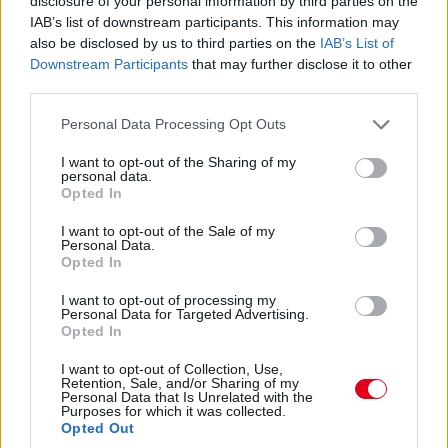
disclosure of your personal information by third parties on the
győzelemnél jár, és a Hungaroringre érkezve vezeti a
IAB’s list of downstream participants. This information may
bajnokságot is. Csakhogy jól szerepel a Red Bull második
also be disclosed by us to third parties on the
IAB’s List of
számú alakulatának két pilótája, Liam Lawson és Arvid Lindblad
Downstream Participants
that may further disclose it to other
is, és az előléptetésük sem valószínű, mivel Isack Hadjar is jól
third parties.
megy az anyacsapatnál. Így erősen kérdéses, hogy Tsolov
üléshez juthat-e már 2027-ben – amikor arról kérdezték
Please note that this website/app uses one or more Google
Personal Data Processing Opt Outs
Permane-t, hogy mit szól a fiatal reménység produkciójához, és
services and may gather and store information including but
felmerülhet-e akár tartalékosként a következő idényre, így felelt:
not limited to your visit or usage behaviour. You may click to
I want to opt-out of the Sharing of my
personal data.
grant or deny consent to Google and its third-party tags to
„Igen, hihetetlenül jól teljesít. Vezeti a bajnokságot. Szóval azt
Opted In
mondani, hogy rajta van a radarunk, enyhe kifejezés lenne. Ő a
use your data for below specified purposes in below Google
következő a sorban, azt hiszem, ezt kimondhatjuk. Hogy ez
consent section.
I want to opt-out of the Sale of my
mikor lesz, azt őszintén szólva nem tudom. Az egyértelműen
Personal Data.
Opted In
nem lenne hazugság, ha azt mondanánk, hogy jelenleg nem
gondolunk erre. Ott van, végzi a munkáját, ahogy mi is, és majd
I want to opt-out of processing my
biztosan döntünk róla az év későbbi részében, hogy felkerül-e
Personal Data for Targeted Advertising.
és ha igen, mikor a Racing Bullshoz.”
Opted In
I want to opt-out of Collection, Use,
Retention, Sale, and/or Sharing of my
Personal Data that Is Unrelated with the
Purposes for which it was collected.
Opted Out