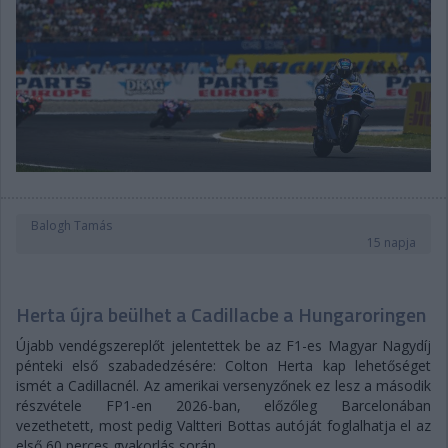
Balogh Tamás
15 napja
Herta újra beülhet a Cadillacbe a Hungaroringen
Újabb vendégszereplőt jelentettek be az F1-es Magyar Nagydíj
pénteki első szabadedzésére: Colton Herta kap lehetőséget
ismét a Cadillacnél. Az amerikai versenyzőnek ez lesz a második
részvétele FP1-en 2026-ban, előzőleg Barcelonában
vezethetett, most pedig Valtteri Bottas autóját foglalhatja el az
első 60 perces gyakorlás során.