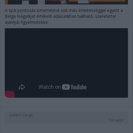
A spái pontozás ismertetése sok más érdekességgel együtt a
Belga Nagydíjat értékelő adásunkban hallható, szeretettel
ajánljuk figyelmetekbe:
Gellérfi Gergő
14 napja