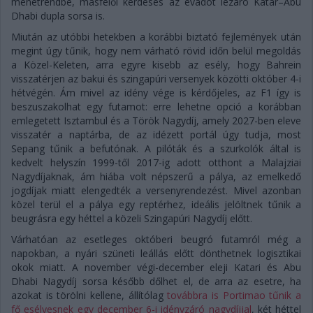
menetrendbe, másfelől kérdéses az évadot lezáró Katar–Abu
Dhabi dupla sorsa is.
Miután az utóbbi hetekben a korábbi biztató fejlemények után
megint úgy tűnik, hogy nem várható rövid időn belül megoldás
a Közel-Keleten, arra egyre kisebb az esély, hogy Bahrein
visszatérjen az bakui és szingapúri versenyek közötti október 4-i
hétvégén. Ám mivel az idény vége is kérdőjeles, az F1 így is
beszuszakolhat egy futamot: erre lehetne opció a korábban
emlegetett Isztambul és a Török Nagydíj, amely 2027-ben eleve
visszatér a naptárba, de az idézett portál úgy tudja, most
Sepang tűnik a befutónak. A pilóták és a szurkolók által is
kedvelt helyszín 1999-től 2017-ig adott otthont a Malajziai
Nagydíjaknak, ám hiába volt népszerű a pálya, az emelkedő
jogdíjak miatt elengedték a versenyrendezést. Mivel azonban
közel terül el a pálya egy reptérhez, ideális jelöltnek tűnik a
beugrásra egy héttel a közeli Szingapúri Nagydíj előtt.
Várhatóan az esetleges októberi beugró futamról még a
napokban, a nyári szüneti leállás előtt dönthetnek logisztikai
okok miatt. A november végi-december eleji Katari és Abu
Dhabi Nagydíj sorsa később dőlhet el, de arra az esetre, ha
azokat is törölni kellene, állítólag
továbbra is Portimao tűnik a
fő esélyesnek egy december 6-i idényzáró nagydíjjal
, két héttel