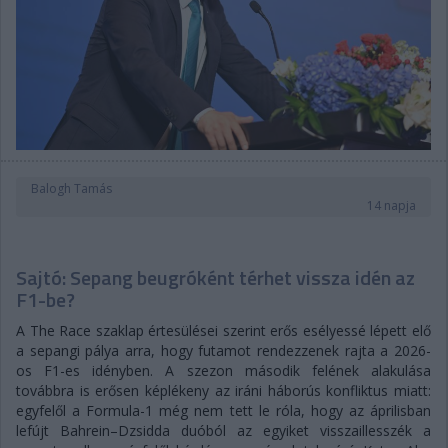
Balogh Tamás
14 napja
Sajtó: Sepang beugróként térhet vissza idén az
F1-be?
A The Race szaklap értesülései szerint erős esélyessé lépett elő
a sepangi pálya arra, hogy futamot rendezzenek rajta a 2026-
os F1-es idényben. A szezon második felének alakulása
továbbra is erősen képlékeny az iráni háborús konfliktus miatt:
egyfelől a Formula-1 még nem tett le róla, hogy az áprilisban
lefújt Bahrein–Dzsidda duóból az egyiket visszaillesszék a