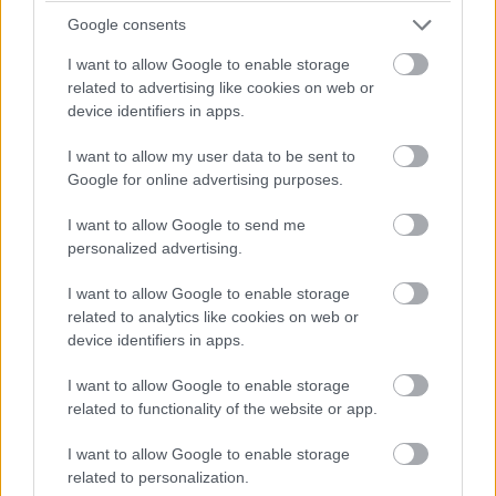
Google consents
I want to allow Google to enable storage
related to advertising like cookies on web or
device identifiers in apps.
I want to allow my user data to be sent to
Google for online advertising purposes.
I want to allow Google to send me
personalized advertising.
Balogh Tamás
15 napja
I want to allow Google to enable storage
related to analytics like cookies on web or
device identifiers in apps.
Alpine-ra cseréli az Audit a tartalékpilóta, a
Toyota japánja is autóba ül az F1-es Magyar
I want to allow Google to enable storage
Nagydíjon
related to functionality of the website or app.
Nem csak
a McLarent erősítő tavalyi F2-es bajnok, Leonardo
I want to allow Google to enable storage
Fornaroli
tűnik majd fel vendégszereplőként a Formula-1-es
Magyar Nagydíj első pénteki szabadedzésén: az Alpine-nál és a
related to personalization.