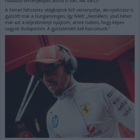
ráadásul versenyképes autód is van. Mit vársz?”
A Ferrari hétszeres világbajnok brit versenyzője, aki nyolcszor is
győzött már a Hungaroringen, így felelt: „Remélem, jövő héten
már azt a teljesítményt nyújtom, amire tudom, hogy képes
vagyok Budapesten. A győzelemért kell harcolnunk.”