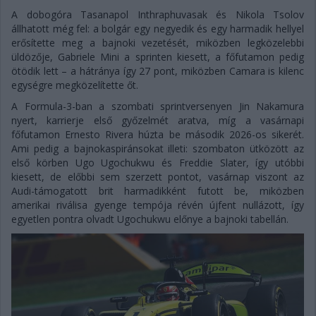
A dobogóra Tasanapol Inthraphuvasak és Nikola Tsolov
állhatott még fel: a bolgár egy negyedik és egy harmadik hellyel
erősítette meg a bajnoki vezetését, miközben legközelebbi
üldözője, Gabriele Mini a sprinten kiesett, a főfutamon pedig
ötödik lett – a hátránya így 27 pont, miközben Camara is kilenc
egységre megközelítette őt.
A Formula-3-ban a szombati sprintversenyen Jin Nakamura
nyert, karrierje első győzelmét aratva, míg a vasárnapi
főfutamon Ernesto Rivera húzta be második 2026-os sikerét.
Ami pedig a bajnokaspiránsokat illeti: szombaton ütközött az
első körben Ugo Ugochukwu és Freddie Slater, így utóbbi
kiesett, de előbbi sem szerzett pontot, vasárnap viszont az
Audi-támogatott brit harmadikként futott be, miközben
amerikai riválisa gyenge tempója révén újfent nullázott, így
egyetlen pontra olvadt Ugochukwu előnye a bajnoki tabellán.