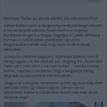
14 napja
Bottas: Talán az olcsó sörért jön ide ennyi finn
Valtteri Bottas szerint a Hungaroring mindig különleges helyszín
a finn versenyzők számára, hiszen évről évre rengeteg
honfitársuk látogat ki a Magyar Nagydíjra. A Cadillac pilótája a
Formula.hu tudósítójának jelenlétében egy vicces
magyarázattal is előállt arra, hogy vajon mi állhat ennek
hátterében.
„A helyszín szerintem nagyszerű. Különösen finnként, mert itt
mindig nagyon sok finn szurkoló van, rengeteg finn zászlót látni.
Talán azért, mert olcsó a sör, nem tudom” – mondta nevetve
Bottas., majd azt is hozzátette, hogy a hangulattal mindig
elégedett, a pálya azonban már más kérdés.
„Nagyon jó a hangulat. Versenyezni viszont egy kicsit más, mert
nehezebb előzni, így sokkal nagyobb szerepe van az
időmérőnek. Ezekkel a szabályokkal viszont talán több akciót
láthatunk majd.”