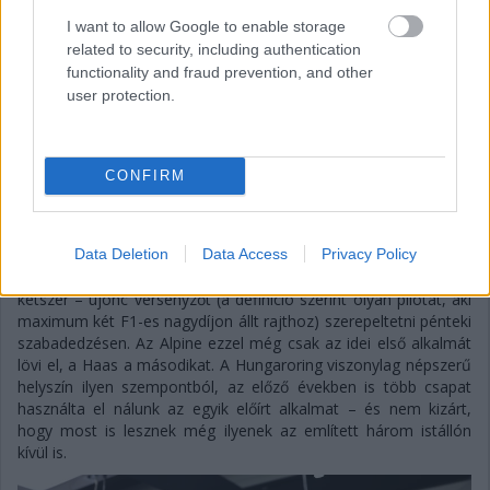
Haasnál ugyancsak lehetőséget kap egy újonc. Előbbi
alakulatnál idén először vezethet FP1-en a tartalékversenyző
I want to allow Google to enable storage
Paul Aron, aki két szabadedzést már teljesített 2026-ban
related to security, including authentication
Barcelonában és Spielbergben, csak épp az Audi színeiben,
functionality and fraud prevention, and other
most viszont az enstone-i istálló veti be az észt pilótát,
user protection.
méghozzá Franco Colapinto helyén. Ezzel amúgy Aron egyedi
helyzetbe kerül, hiszen ő lesz az első, aki két különböző autót és
motort is vezethet az új F1-es érában.
CONFIRM
Eközben a Haasnál ismét a Toyota kötelékeibe tartozó Ryo
Hirakawa ülhet autóba – ezúttal Oliver Bearmanébe – azok
után, hogy a japán az Osztrák Nagydíjon egyszer már szerepelt
Data Deletion
Data Access
Privacy Policy
ilyen minőségben. A szabályok értelmében minden csapat
köteles egy szezonban négy alkalommal – autónként kétszer-
kétszer – újonc versenyzőt (a definíció szerint olyan pilótát, aki
maximum két F1-es nagydíjon állt rajthoz) szerepeltetni pénteki
szabadedzésen. Az Alpine ezzel még csak az idei első alkalmát
lövi el, a Haas a másodikat. A Hungaroring viszonylag népszerű
helyszín ilyen szempontból, az előző években is több csapat
használta el nálunk az egyik előírt alkalmat – és nem kizárt,
hogy most is lesznek még ilyenek az említett három istállón
kívül is.