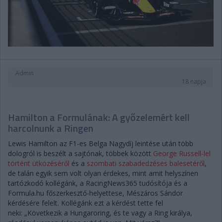
Admin
18 napja
Hamilton a Formulának: A győzelemért kell
harcolnunk a Ringen
Lewis Hamilton az F1-es Belga Nagydíj leintése után több
dologról is beszélt a sajtónak, többek között
George Russell-lel
történt ütközéséről
és a
szombati szabadedzéses balesetéről
,
de talán egyik sem volt olyan érdekes, mint amit helyszínen
tartózkodó kollégánk, a RacingNews365 tudósítója és a
Formula.hu főszerkesztő-helyettese, Mészáros Sándor
kérdésére felelt. Kollégánk ezt a kérdést tette fel
neki: „Következik a Hungaroring, és te vagy a Ring királya,