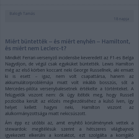
Balogh Tamás
18 napja
Miért büntették – és miért enyhén – Hamiltont,
és miért nem Leclerc-t?
Mindkét Ferrari-versenyző incidensbe keveredett az F1-es Belga
Nagydíjon, de végül csak egyiküket büntették. Lewis Hamilton
még az első körben koccant neki George Russellnek, aki emiatt
ki is esett – igaz, nem volt csapattársa, hanem az
akkumulátorproblémája miatt volt inkább bosszús, sőt a
Mercedes-pilóta versenybalesetnek értékelte a történteket. A
felügyelők viszont nem: ők úgy ítélték meg, hogy Russell
pozícióba került az előzés megkezdéséhez a külső íven, így
helyet kellett hagyni neki, Hamilton viszont az
alulkormányzottsága miatt nekicsúszott.
Ám épp ez utóbbi az, amit enyhítő körülménynek vettek a
stewardok: megítélésük szerint a hétszeres világbajnok
igyekezett elkerülni a kontaktot, ezt szolgálta a korrigáló