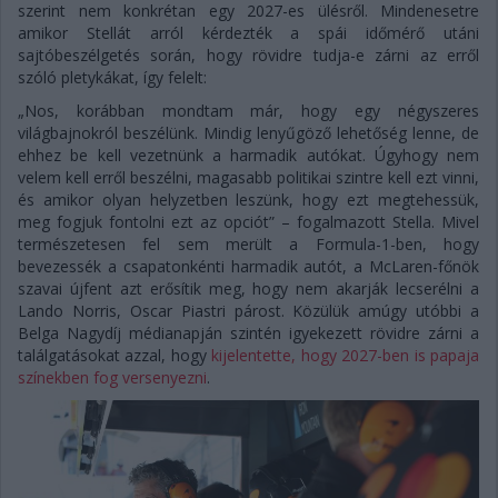
szerint nem konkrétan egy 2027-es ülésről. Mindenesetre
amikor Stellát arról kérdezték a spái időmérő utáni
sajtóbeszélgetés során, hogy rövidre tudja-e zárni az erről
szóló pletykákat, így felelt:
„Nos, korábban mondtam már, hogy egy négyszeres
világbajnokról beszélünk. Mindig lenyűgöző lehetőség lenne, de
ehhez be kell vezetnünk a harmadik autókat. Úgyhogy nem
velem kell erről beszélni, magasabb politikai szintre kell ezt vinni,
és amikor olyan helyzetben leszünk, hogy ezt megtehessük,
meg fogjuk fontolni ezt az opciót” – fogalmazott Stella. Mivel
természetesen fel sem merült a Formula-1-ben, hogy
bevezessék a csapatonkénti harmadik autót, a McLaren-főnök
szavai újfent azt erősítik meg, hogy nem akarják lecserélni a
Lando Norris, Oscar Piastri párost. Közülük amúgy utóbbi a
Belga Nagydíj médianapján szintén igyekezett rövidre zárni a
találgatásokat azzal, hogy
kijelentette, hogy 2027-ben is papaja
színekben fog versenyezni
.