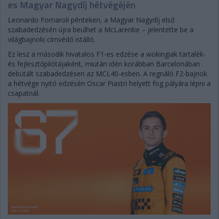
es Magyar Nagydíj hétvégéjén
Leonardo Fornaroli pénteken, a Magyar Nagydíj első
szabadedzésén újra beülhet a McLarenbe – jelentette be a
világbajnoki címvédő istálló.
Ez lesz a második hivatalos F1-es edzése a wokingiak tartalék-
és fejlesztőpilótájaként, miután idén korábban Barcelonában
debütált szabadedzésen az MCL40-esben. A regnáló F2-bajnok
a hétvége nyitó edzésén Oscar Piastri helyett fog pályára lépni a
csapatnál.