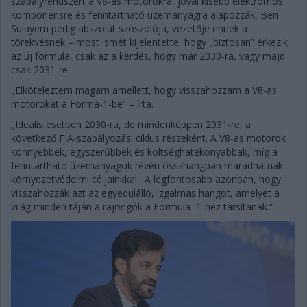
szabályrendszert a V8-as motorokra, jóval kisebb elektromos
komponensre és fenntartható üzemanyagra alapozzák, Ben
Sulayem pedig abszolút szószólója, vezetője ennek a
törekvésnek – most ismét kijelentette, hogy „biztosan” érkezik
az új formula, csak az a kérdés, hogy már 2030-ra, vagy majd
csak 2031-re.
„Elköteleztem magam amellett, hogy visszahozzam a V8-as
motorokat a Forma-1-be” – írta.
„Ideális esetben 2030-ra, de mindenképpen 2031-re, a
következő FIA-szabályozási ciklus részeként. A V8-as motorok
könnyebbek, egyszerűbbek és költséghatékonyabbak, míg a
fenntartható üzemanyagok révén összhangban maradhatnak
környezetvédelmi céljainkkal. A legfontosabb azonban, hogy
visszahozzák azt az egyedülálló, izgalmas hangot, amelyet a
világ minden táján a rajongók a Formula–1-hez társítanak.”