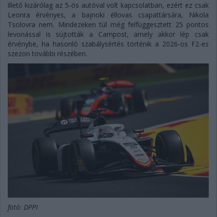
illető kizárólag az 5-ös autóval volt kapcsolatban, ezért ez csak
Leonra érvényes, a bajnoki éllovas csapattársára, Nikola
Tsolovra nem. Mindezeken túl még felfüggesztett 25 pontos
levonással is sújtották a Campost, amely akkor lép csak
érvénybe, ha hasonló szabálysértés történik a 2026-os F2-es
szezon további részében.
fotó: DPPI