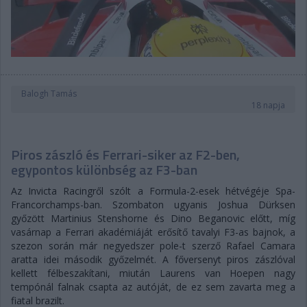
Balogh Tamás
18 napja
Piros zászló és Ferrari-siker az F2-ben,
egypontos különbség az F3-ban
Az Invicta Racingről szólt a Formula-2-esek hétvégéje Spa-
Francorchamps-ban. Szombaton ugyanis Joshua Dürksen
győzött Martinius Stenshorne és Dino Beganovic előtt, míg
vasárnap a Ferrari akadémiáját erősítő tavalyi F3-as bajnok, a
szezon során már negyedszer pole-t szerző Rafael Camara
aratta idei második győzelmét. A főversenyt piros zászlóval
kellett félbeszakítani, miután Laurens van Hoepen nagy
tempónál falnak csapta az autóját, de ez sem zavarta meg a
fiatal brazilt.