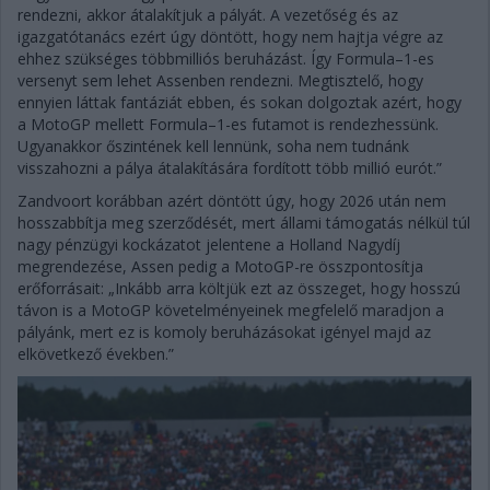
rendezni, akkor átalakítjuk a pályát. A vezetőség és az
igazgatótanács ezért úgy döntött, hogy nem hajtja végre az
ehhez szükséges többmilliós beruházást. Így Formula–1-es
versenyt sem lehet Assenben rendezni. Megtisztelő, hogy
ennyien láttak fantáziát ebben, és sokan dolgoztak azért, hogy
a MotoGP mellett Formula–1-es futamot is rendezhessünk.
Ugyanakkor őszintének kell lennünk, soha nem tudnánk
visszahozni a pálya átalakítására fordított több millió eurót.”
Zandvoort korábban azért döntött úgy, hogy 2026 után nem
hosszabbítja meg szerződését, mert állami támogatás nélkül túl
nagy pénzügyi kockázatot jelentene a Holland Nagydíj
megrendezése, Assen pedig a MotoGP-re összpontosítja
erőforrásait: „Inkább arra költjük ezt az összeget, hogy hosszú
távon is a MotoGP követelményeinek megfelelő maradjon a
pályánk, mert ez is komoly beruházásokat igényel majd az
elkövetkező években.”