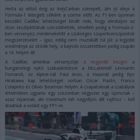
Herta az előző évig az IndyCarban szerepelt, ám jó ideje a
Formula-1 lebegett célként a szeme előtt. Az F1-ben újonnan
beszálló Cadillac lehetőséget kínált neki, hogy elinduljon az
úton: tesztpilótának szerződtették, emellett pedig a Formula-2-
ben versenyez, mindenekelőtt a szükséges szuperlicenszpontok
megszerzéséért – igaz, eddig nem muzsikált túl jól: a legjobb
eredménye az ötödik hely, a bajnoki összetettben pedig csupán
a 16. helyen áll.
A Cadillac amerikai versenyzője
a negyedik beugró
a
hungaroringi nyitó szabadedzésre: a McLarennél Leonardo
Fornaroli, az Alpine-nál Paul Aron, a Haasnál pedig Ryo
Hirakawa kap lehetőséget sorban Oscar Piastri, Franco
Colapinto és Oliver Bearman helyén. A csapatoknak a szabályok
értelmében ugyanis egy szezonban négyszer egy újoncnak –
azaz olyannak, aki maximum két nagydíjon állt rajthoz – kell
átadniuk a volánt egy FP1-re.