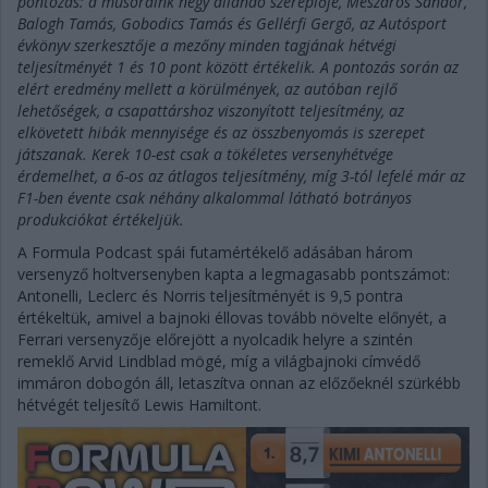
pontozás: a műsoraink négy állandó szereplője, Mészáros Sándor,
Balogh Tamás, Gobodics Tamás és Gellérfi Gergő, az Autósport
évkönyv szerkesztője a mezőny minden tagjának hétvégi
teljesítményét 1 és 10 pont között értékelik. A pontozás során az
elért eredmény mellett a körülmények, az autóban rejlő
lehetőségek, a csapattárshoz viszonyított teljesítmény, az
elkövetett hibák mennyisége és az összbenyomás is szerepet
játszanak. Kerek 10-est csak a tökéletes versenyhétvége
érdemelhet, a 6-os az átlagos teljesítmény, míg 3-tól lefelé már az
F1-ben évente csak néhány alkalommal látható botrányos
produkciókat értékeljük.
A Formula Podcast spái futamértékelő adásában három
versenyző holtversenyben kapta a legmagasabb pontszámot:
Antonelli, Leclerc és Norris teljesítményét is 9,5 pontra
értékeltük, amivel a bajnoki éllovas tovább növelte előnyét, a
Ferrari versenyzője előrejött a nyolcadik helyre a szintén
remeklő Arvid Lindblad mögé, míg a világbajnoki címvédő
immáron dobogón áll, letaszítva onnan az előzőeknél szürkébb
hétvégét teljesítő Lewis Hamiltont.