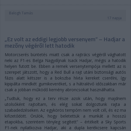
Balogh Tamás
17 napja
„Ez volt az eddigi legjobb versenyem” – Hadjar a
mezőny végéről lett hatodik
Motorcserés büntetés miatt csak a rajtrács végéről vághatott
neki az F1-es Belga Nagydíjnak Isack Hadjar, mégis a hatodik
helyen futott be. Ebben a remek versenytempója mellett az is
szerepet játszott, hogy a Red Bull a rajt utáni biztonsági autós
fázis alatt kétszer is a bokszba hívta kereket cserélni, így
kipipálta mindkét gumikeveréket, s a hátralévő időszakban már
csak a jobban működő kemény abroncsokat használhatta.
„Tudtuk, hogy ez a terv része azok után, hogy majdnem
utolsóként rajtoltam, és elég sokat dolgoztunk rajta a
szabadedzéseken. Az egykörös tempóm nem volt cél, és ez ma
kifizetődött. Örülök, hogy beletettük a munkát a hosszú
etapokba, szerintem tényleg segített” – értékelt a Sky Sports
F1-nek nyilatkozva Hadjar, aki a dupla kerékcsere kapcsán