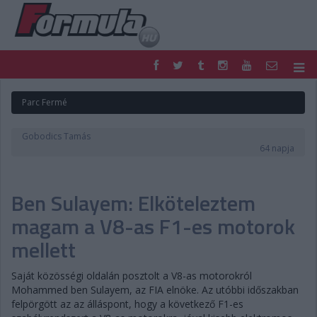
F1
PARC FERMÉ
Parc Fermé
FORMULA
MOTOR
NEMZETKÖZI
HAZAI
Gobodics Tamás
RETRO
EGYÉB
64 napja
PODCAST
SHOP
LIVE
TIPPJÁTÉK
Ben Sulayem: Elköteleztem
DIGITÁLIS MAGAZIN
PONTÁLLÁSOK
VERSENYNAPTÁRAK
magam a V8-as F1-es motorok
mellett
Saját közösségi oldalán posztolt a V8-as motorokról
Mohammed ben Sulayem, az FIA elnöke. Az utóbbi időszakban
felpörgött az az álláspont, hogy a következő F1-es