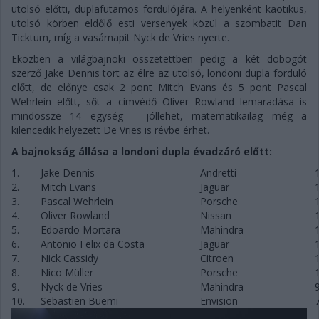
utolsó előtti, duplafutamos fordulójára. A helyenként kaotikus,
utolsó körben eldőlő esti versenyek közül a szombatit Dan
Ticktum, míg a vasárnapit Nyck de Vries nyerte.
Eközben a világbajnoki összetettben pedig a két dobogót
szerző Jake Dennis tört az élre az utolsó, londoni dupla forduló
előtt, de előnye csak 2 pont Mitch Evans és 5 pont Pascal
Wehrlein előtt, sőt a címvédő Oliver Rowland lemaradása is
mindössze 14 egység – jóllehet, matematikailag még a
kilencedik helyezett De Vries is révbe érhet.
A bajnokság állása a londoni dupla évadzáró előtt:
1.
Jake Dennis
Andretti
2.
Mitch Evans
Jaguar
3.
Pascal Wehrlein
Porsche
4.
Oliver Rowland
Nissan
5.
Edoardo Mortara
Mahindra
6.
Antonio Felix da Costa
Jaguar
7.
Nick Cassidy
Citroen
8.
Nico Müller
Porsche
9.
Nyck de Vries
Mahindra
10.
Sebastien Buemi
Envision