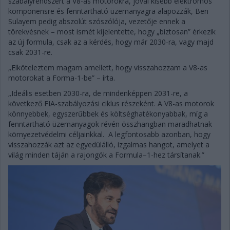
szabályrendszert a V8-as motorokra, jóval kisebb elektromos
komponensre és fenntartható üzemanyagra alapozzák, Ben
Sulayem pedig abszolút szószólója, vezetője ennek a
törekvésnek – most ismét kijelentette, hogy „biztosan” érkezik
az új formula, csak az a kérdés, hogy már 2030-ra, vagy majd
csak 2031-re.
„Elköteleztem magam amellett, hogy visszahozzam a V8-as
motorokat a Forma-1-be” – írta.
„Ideális esetben 2030-ra, de mindenképpen 2031-re, a
következő FIA-szabályozási ciklus részeként. A V8-as motorok
könnyebbek, egyszerűbbek és költséghatékonyabbak, míg a
fenntartható üzemanyagok révén összhangban maradhatnak
környezetvédelmi céljainkkal. A legfontosabb azonban, hogy
visszahozzák azt az egyedülálló, izgalmas hangot, amelyet a
világ minden táján a rajongók a Formula–1-hez társítanak.”