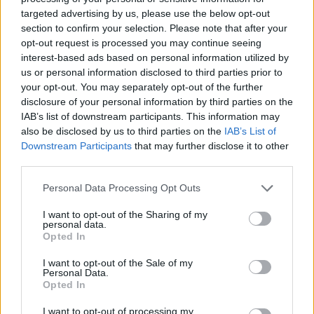
Wolff: Ezek a versenymérnökök olyanok, mint a
targeted advertising by us, please use the below opt-out
Teletabik!
section to confirm your selection. Please note that after your
opt-out request is processed you may continue seeing
Nemcsak a pórul járt Oscar Piastri akadt ki Carlos Sainz
manővere, és az egész szituáció miatt – az ausztrál
interest-based ads based on personal information utilized by
elfogadhatatlannak nevezte, hogy „egy mezőny végi versenyző
us or personal information disclosed to third parties prior to
hülyesége” miatt elbukta a vezető helyet –, hanem szélesebb
your opt-out. You may separately opt-out of the further
körben is vihart kavartak a történtek. Sainz elmondása szerint
disclosure of your personal information by third parties on the
nem működött a rendszer, ami a kormánykijelzőn a kék zászlót
IAB’s list of downstream participants. This information may
jelzi nekik, a Mercedes vezetője, Toto Wolff szerint viszont sem
also be disclosed by us to third parties on the
IAB’s List of
ezt, sem a versenymérnökök attitűdjét nem engedheti meg
Downstream Participants
that may further disclose it to other
magának az F1.
third parties.
„Az, hogy a zászlós rendszer nem működött, és a mezőny
Please note that this website/app uses one or more Google
Personal Data Processing Opt Outs
végén lévő autók védekezni kezdtek Lewis és Kimi ellen,
services and may gather and store information including but
elfogadhatatlan” – fogalmazott. „Gyalázatos produkció ez a
not limited to your visit or usage behaviour. You may click to
I want to opt-out of the Sharing of my
versenymérnököktől is, olyanok, mint a Teletabik. Csak ülnek,
personal data.
grant or deny consent to Google and its third-party tags to
és nem szólnak a versenyzőiknek, hogy mi történik mögöttük.”
Opted In
use your data for below specified purposes in below Google
Mind Wolff, mind Piastri azt reméli a történtek után, hogy a
consent section.
I want to opt-out of the Sale of my
jövőben a versenyzők nem kizárólag arra fognak hagyatkozni,
Personal Data.
amit a kijelzőjükön látnak, hanem körül is néznek egy manőver
Opted In
előtt.
I want to opt-out of processing my