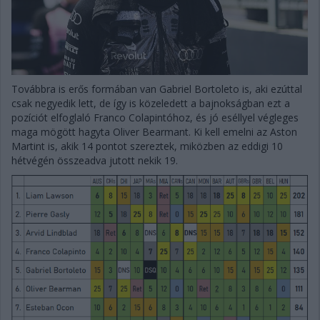
Továbbra is erős formában van Gabriel Bortoleto is, aki ezúttal
csak negyedik lett, de így is közeledett a bajnokságban ezt a
pozíciót elfoglaló Franco Colapintóhoz, és jó eséllyel végleges
maga mögött hagyta Oliver Bearmant. Ki kell emelni az Aston
Martint is, akik 14 pontot szereztek, miközben az eddigi 10
hétvégén összeadva jutott nekik 19.