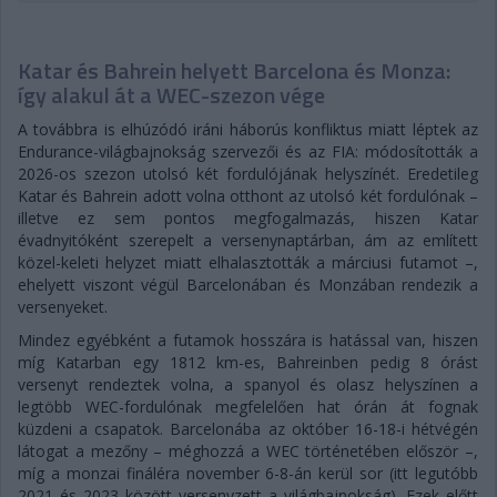
Katar és Bahrein helyett Barcelona és Monza:
így alakul át a WEC-szezon vége
A továbbra is elhúzódó iráni háborús konfliktus miatt léptek az
Endurance-világbajnokság szervezői és az FIA: módosították a
2026-os szezon utolsó két fordulójának helyszínét. Eredetileg
Katar és Bahrein adott volna otthont az utolsó két fordulónak –
illetve ez sem pontos megfogalmazás, hiszen Katar
évadnyitóként szerepelt a versenynaptárban, ám az említett
közel-keleti helyzet miatt elhalasztották a márciusi futamot –,
ehelyett viszont végül Barcelonában és Monzában rendezik a
versenyeket.
Mindez egyébként a futamok hosszára is hatással van, hiszen
míg Katarban egy 1812 km-es, Bahreinben pedig 8 órást
versenyt rendeztek volna, a spanyol és olasz helyszínen a
legtöbb WEC-fordulónak megfelelően hat órán át fognak
küzdeni a csapatok. Barcelonába az október 16-18-i hétvégén
látogat a mezőny – méghozzá a WEC történetében először –,
míg a monzai fináléra november 6-8-án kerül sor (itt legutóbb
2021 és 2023 között versenyzett a világbajnokság). Ezek előtt