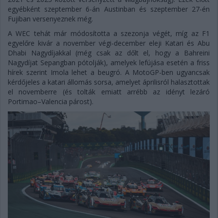
egyébként szeptember 6-án Austinban és szeptember 27-én
Fujiban versenyeznek még.
A WEC tehát már módosította a szezonja végét, míg az F1
egyelőre kivár a november végi-december eleji Katari és Abu
Dhabi Nagydíjakkal (még csak az dőlt el, hogy a Bahreini
Nagydíjat Sepangban pótolják), amelyek lefújása esetén a friss
hírek szerint Imola lehet a beugró. A MotoGP-ben ugyancsak
kérdőjeles a katari állomás sorsa, amelyet áprilisról halasztottak
el novemberre (és tolták emiatt arrébb az idényt lezáró
Portimao–Valencia párost).