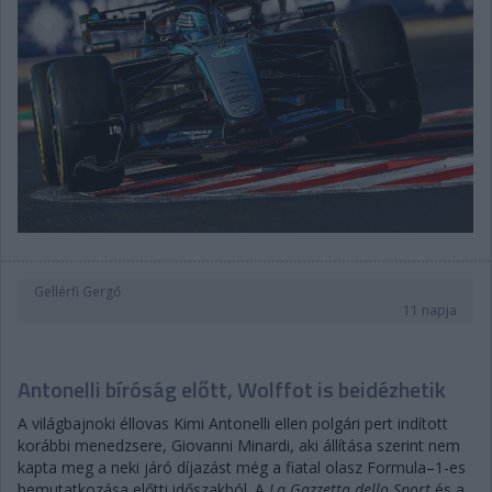
Gellérfi Gergő
11 napja
Antonelli bíróság előtt, Wolffot is beidézhetik
A világbajnoki éllovas Kimi Antonelli ellen polgári pert indított
korábbi menedzsere, Giovanni Minardi, aki állítása szerint nem
kapta meg a neki járó díjazást még a fiatal olasz Formula–1-es
bemutatkozása előtti időszakból. A
La Gazzetta dello Sport
és a