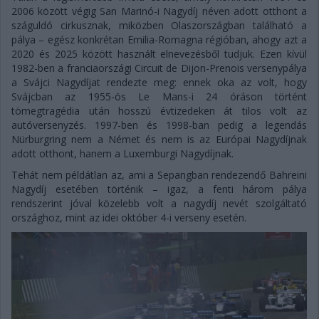
2006 között végig San Marinó-i Nagydíj néven adott otthont a
száguldó cirkusznak, miközben Olaszországban található a
pálya – egész konkrétan Emilia-Romagna régióban, ahogy azt a
2020 és 2025 között használt elnevezésből tudjuk. Ezen kívül
1982-ben a franciaországi Circuit de Dijon-Prenois versenypálya
a Svájci Nagydíjat rendezte meg: ennek oka az volt, hogy
Svájcban az 1955-ös Le Mans-i 24 óráson történt
tömegtragédia után hosszú évtizedeken át tilos volt az
autóversenyzés. 1997-ben és 1998-ban pedig a legendás
Nürburgring nem a Német és nem is az Európai Nagydíjnak
adott otthont, hanem a Luxemburgi Nagydíjnak.
Tehát nem példátlan az, ami a Sepangban rendezendő Bahreini
Nagydíj esetében történik – igaz, a fenti három pálya
rendszerint jóval közelebb volt a nagydíj nevét szolgáltató
országhoz, mint az idei október 4-i verseny esetén.