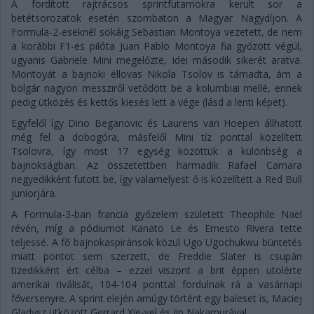
A fordított rajtrácsos sprintfutamokra került sor a
betétsorozatok esetén szombaton a Magyar Nagydíjon. A
Formula-2-eseknél sokáig Sebastian Montoya vezetett, de nem
a korábbi F1-es pilóta Juan Pablo Montoya fia győzött végül,
ugyanis Gabriele Mini megelőzte, idei második sikerét aratva.
Montoyát a bajnoki éllovas Nikola Tsolov is támadta, ám a
bolgár nagyon messziről vetődött be a kolumbiai mellé, ennek
pedig ütközés és kettős kiesés lett a vége (lásd a lenti képet).
Egyfelől így Dino Beganovic és Laurens van Hoepen állhatott
még fel a dobogóra, másfelől Mini tíz ponttal közelített
Tsolovra, így most 17 egység közöttük a különbség a
bajnokságban. Az összetettben harmadik Rafael Camara
negyedikként futott be, így valamelyest ő is közelített a Red Bull
juniorjára.
A Formula-3-ban francia győzelem született Theophile Nael
révén, míg a pódiumot Kanato Le és Ernesto Rivera tette
teljessé. A fő bajnokaspiránsok közül Ugo Ugochukwu büntetés
miatt pontot sem szerzett, de Freddie Slater is csupán
tizedikként ért célba – ezzel viszont a brit éppen utolérte
amerikai riválisát, 104-104 ponttal fordulnak rá a vasárnapi
főversenyre. A sprint elején amúgy történt egy baleset is, Maciej
Gladysz ütközött Gerrard Xie-vel és Jin Nakamurával.