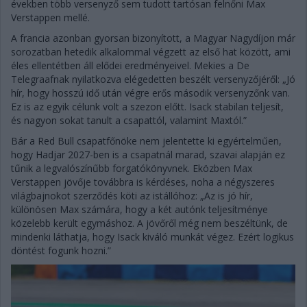
években több versenyző sem tudott tartósan felnőni Max
Verstappen mellé.
A francia azonban gyorsan bizonyított, a Magyar Nagydíjon már
sorozatban hetedik alkalommal végzett az első hat között, ami
éles ellentétben áll elődei eredményeivel. Mekies a De
Telegraafnak nyilatkozva elégedetten beszélt versenyzőjéről: „Jó
hír, hogy hosszú idő után végre erős második versenyzőnk van.
Ez is az egyik célunk volt a szezon előtt. Isack stabilan teljesít,
és nagyon sokat tanult a csapattól, valamint Maxtól.”
Bár a Red Bull csapatfőnöke nem jelentette ki egyértelműen,
hogy Hadjar 2027-ben is a csapatnál marad, szavai alapján ez
tűnik a legvalószínűbb forgatókönyvnek. Eközben Max
Verstappen jövője továbbra is kérdéses, noha a négyszeres
világbajnokot szerződés köti az istállóhoz: „Az is jó hír,
különösen Max számára, hogy a két autónk teljesítménye
közelebb került egymáshoz. A jövőről még nem beszéltünk, de
mindenki láthatja, hogy Isack kiváló munkát végez. Ezért logikus
döntést fogunk hozni.”