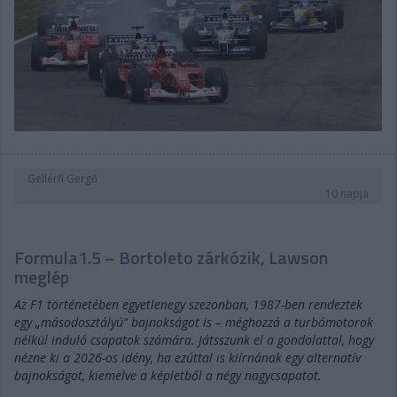
Gellérfi Gergő
10 napja
Formula1.5 – Bortoleto zárkózik, Lawson
meglép
Az F1 történetében egyetlenegy szezonban, 1987-ben rendeztek
egy „másodosztályú” bajnokságot is – méghozzá a turbómotorok
nélkül induló csapatok számára. Játsszunk el a gondolattal, hogy
nézne ki a 2026-os idény, ha ezúttal is kiírnának egy alternatív
bajnokságot, kiemelve a képletből a négy nagycsapatot.