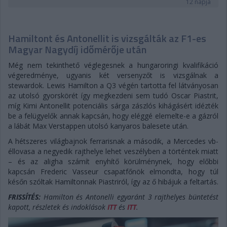
12 napja
Hamiltont és Antonellit is vizsgálták az F1-es
Magyar Nagydíj időmérője után
Még nem tekinthető véglegesnek a hungaroringi kvalifikáció
végeredménye, ugyanis két versenyzőt is vizsgálnak a
stewardok. Lewis Hamilton a Q3 végén tartotta fel látványosan
az utolsó gyorskörét így megkezdeni sem tudó Oscar Piastrit,
míg Kimi Antonellit potenciális sárga zászlós kihágásért idézték
be a felügyelők annak kapcsán, hogy eléggé elemelte-e a gázról
a lábát Max Verstappen utolsó kanyaros balesete után.
A hétszeres világbajnok ferrarisnak a második, a Mercedes vb-
éllovasa a negyedik rajthelye lehet veszélyben a történtek miatt
– és az aligha számít enyhítő körülménynek, hogy előbbi
kapcsán Frederic Vasseur csapatfőnök elmondta, hogy túl
későn szóltak Hamiltonnak Piastriról, így az ő hibájuk a feltartás.
FRISSÍTÉS:
Hamilton és Antonelli egyaránt 3 rajthelyes büntetést
kapott, részletek és indoklások
ITT
és
ITT
.