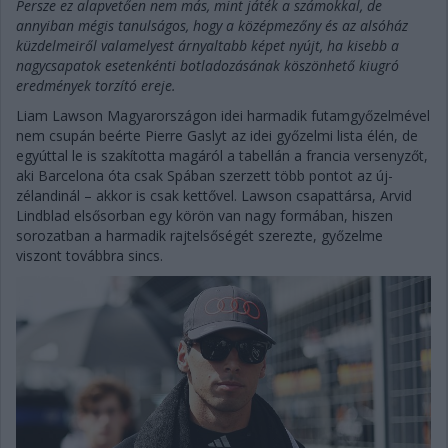
Persze ez alapvetően nem más, mint játék a számokkal, de
annyiban mégis tanulságos, hogy a középmezőny és az alsóház
küzdelmeiről valamelyest árnyaltabb képet nyújt, ha kisebb a
nagycsapatok esetenkénti botladozásának köszönhető kiugró
eredmények torzító ereje.
Liam Lawson Magyarországon idei harmadik futamgyőzelmével
nem csupán beérte Pierre Gaslyt az idei győzelmi lista élén, de
egyúttal le is szakította magáról a tabellán a francia versenyzőt,
aki Barcelona óta csak Spában szerzett több pontot az új-
zélandinál – akkor is csak kettővel. Lawson csapattársa, Arvid
Lindblad elsősorban egy körön van nagy formában, hiszen
sorozatban a harmadik rajtelsőségét szerezte, győzelme
viszont továbbra sincs.