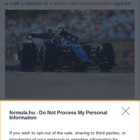
is szállt a rádióban és
a leintés utáni nyilatkozataiban
egyaránt.
formula.hu -
Do Not Process My Personal
Balogh Boglárka
Information
11 napja
If you wish to opt-out of the sale, sharing to third parties, or
processing of your personal or sensitive information for