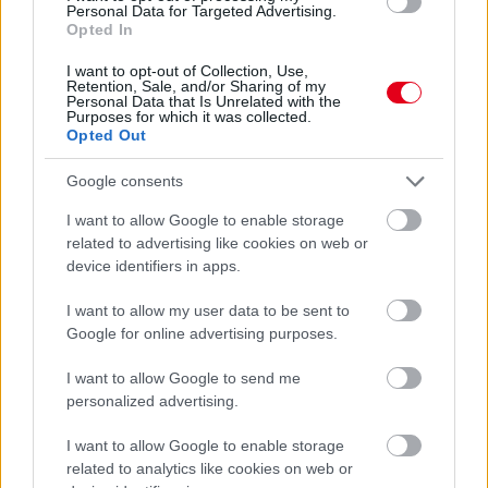
Personal Data for Targeted Advertising.
Opted In
I want to opt-out of Collection, Use,
Retention, Sale, and/or Sharing of my
Personal Data that Is Unrelated with the
Purposes for which it was collected.
Opted Out
Google consents
I want to allow Google to enable storage
related to advertising like cookies on web or
device identifiers in apps.
I want to allow my user data to be sent to
Google for online advertising purposes.
Balogh Tamás
11 napja
I want to allow Google to send me
personalized advertising.
Mexikói siker az F2-esek hungaroringi
I want to allow Google to enable storage
főversenyén, új győztes és éllovas az F3-ban
related to analytics like cookies on web or