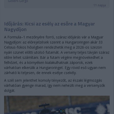
Gellérfi Gergő
11 napja
Időjárás: Kicsi az esély az esőre a Magyar
Nagydíjon
A Formula–1 mezőnyére forró, száraz időjárás vár a Magyar
Nagydíjon: az előrejelzések szerint a Hungaroringen akár 33
Celsius-fokos hőségben rendezhetik meg a 2026-os szezon
nyári szünet előtti utolsó futamát. A verseny teljes távján száraz
időre lehet számítani. Bár a futam végére megnövekedhet a
felhőzet, és a környéken kialakulhatnak záporok, ezek
várhatóan elkerülik a Hungaroringet. Egy rövid eső ugyan nem
zárható ki teljesen, de ennek esélye csekély.
A szél sem jelenthet komoly tényezőt, az északi légmozgás
várhatóan gyenge marad, így nem nehezíti meg a versenyzők
dolgát.