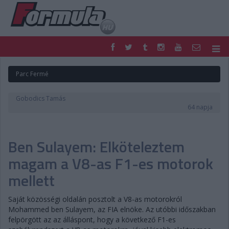
F1
PARC FERMÉ
Parc Fermé
FORMULA
MOTOR
NEMZETKÖZI
HAZAI
Gobodics Tamás
RETRO
EGYÉB
64 napja
PODCAST
SHOP
LIVE
TIPPJÁTÉK
Ben Sulayem: Elköteleztem
DIGITÁLIS MAGAZIN
PONTÁLLÁSOK
VERSENYNAPTÁRAK
magam a V8-as F1-es motorok
mellett
Saját közösségi oldalán posztolt a V8-as motorokról
Mohammed ben Sulayem, az FIA elnöke. Az utóbbi időszakban
felpörgött az az álláspont, hogy a következő F1-es