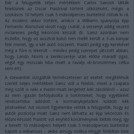
Bár a felügyelők teljes mértékben Carlos Sainzot látták
felelősnek az Oscar Piastrival történt ütközésért, mégis a
szokásos 10 helyett csak 5 másodperces büntetést róttak ki rá.
Az incidens akkor történt, amikor a Williams spanyolja épp
Fernando Alonsóval vívott nagy csatát, a versenyt addig vezető
mclarenes pedig lekörözni készült őt. Sainz azonban nem
észlelte, hogy az ausztrál külső íven mellé került a 3-as kanyar
felé menet, így a két autó összeért, Piastri pedig egy kerekével
még a fűre is lekerült – mindez pedig szerepet játszott abban,
hogy Lando Norris a kerékcseréje után előtte maradt (igaz,
végül egy műszaki hiba miatt a tavalyi vb-bronzérmes célba
sem ért).
A stewardok vizsgálták természetesen az esetet: megítélésük
szerint teljes mértékben Sainz volt a felelős, mivel a csapata
még szólt is neki a Piastri miatt lengetett kék zászlókról – azaz
az nem igazán befolyásolta a történteket, hogy egyébként
rendszerhiba adódott a kormánykijelzőkre küldött kék
jelzésekkel. Azt viszont figyelembe vették a felügyelők, hogy az
autók pozíciója miatt Sainz nem láthatta az épp lekörözni és
előzni készülő Piastrit: ezt enyhítő körülménynek ítélték meg, így
a bevett 10 másodperc helyett csak 5 másodperces büntetést
kapott a williamses – akibe amúgy riválisa eléggé feldúltan bele