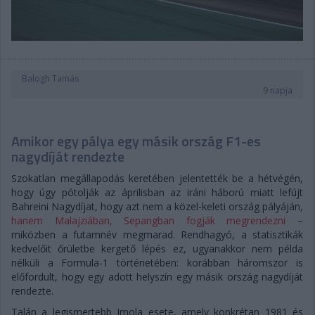
Balogh Tamás
9 napja
Amikor egy pálya egy másik ország F1-es
nagydíját rendezte
Szokatlan megállapodás keretében jelentették be a hétvégén,
hogy úgy pótolják az áprilisban az iráni háború miatt lefújt
Bahreini Nagydíjat, hogy azt nem a közel-keleti ország pályáján,
hanem Malajziában, Sepangban fogják megrendezni
–
miközben a futamnév megmarad. Rendhagyó, a statisztikák
kedvelőit őrületbe kergető lépés ez, ugyanakkor nem példa
nélküli a Formula-1 történetében: korábban háromszor is
előfordult, hogy egy adott helyszín egy másik ország nagydíját
rendezte.
Talán a legismertebb Imola esete, amely konkrétan 1981 és