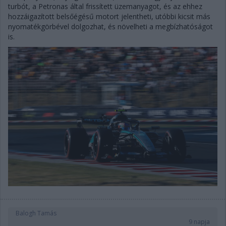
turbót, a Petronas által frissített üzemanyagot, és az ehhez
hozzáigazított belsőégésű motort jelentheti, utóbbi kicsit más
nyomatékgörbével dolgozhat, és növelheti a megbízhatóságot
is.
Balogh Tamás
9 napja