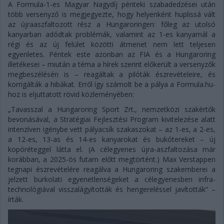
A Formula-1-es Magyar Nagydíj pénteki szabadedzései után
több versenyző is megjegyezte, hogy helyenként huplissá vált
az újraaszfaltozott rész a Hungaroringen: főleg az utolsó
kanyarban adódtak problémák, valamint az 1-es kanyarnál a
régi és az új felület közötti átmenet nem lett teljesen
egyenletes. Péntek este azonban az FIA és a Hungaroring
illetékesei – miután a téma a hírek szerint előkerült a versenyzők
megbeszélésén is – reagáltak a pilóták észrevételeire, és
korrigálták a hibákat. Erről így számolt be a pálya a Formula.hu-
hoz is eljuttatott rövid közleményében:
„Tavasszal a Hungaroring Sport Zrt., nemzetközi szakértők
bevonásával, a Stratégiai Fejlesztési Program kivitelezése alatt
intenzíven igénybe vett pályacsík szakaszokat – az 1-es, a 2-es,
a 12-es, 13-as és 14-es kanyarokat és bukótereket – új
kopóréteggel látta el. (A célegyenes újra-aszfaltozása már
korábban, a 2025-ös futam előtt megtörtént.) Max Verstappen
tegnapi észrevételére reagálva a Hungaroring szakemberei a
jelzett burkolati egyenetlenségeket a célegyenesben infra-
technológiával visszalágyították és hengereléssel javították” –
írták.