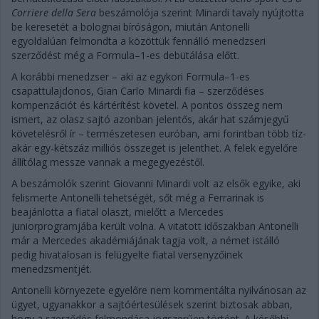
Corriere della Sera
beszámolója szerint Minardi tavaly nyújtotta
be keresetét a bolognai bíróságon, miután Antonelli
egyoldalúan felmondta a közöttük fennálló menedzseri
szerződést még a Formula–1-es debütálása előtt.
A korábbi menedzser – aki az egykori Formula–1-es
csapattulajdonos, Gian Carlo Minardi fia – szerződéses
kompenzációt és kártérítést követel. A pontos összeg nem
ismert, az olasz sajtó azonban jelentős, akár hat számjegyű
követelésről ír – természetesen euróban, ami forintban több tíz-
akár egy-kétszáz milliós összeget is jelenthet. A felek egyelőre
állítólag messze vannak a megegyezéstől.
A beszámolók szerint Giovanni Minardi volt az elsők egyike, aki
felismerte Antonelli tehetségét, sőt még a Ferrarinak is
beajánlotta a fiatal olaszt, mielőtt a Mercedes
juniorprogramjába került volna. A vitatott időszakban Antonelli
már a Mercedes akadémiájának tagja volt, a német istálló
pedig hivatalosan is felügyelte fiatal versenyzőinek
menedzsmentjét.
Antonelli környezete egyelőre nem kommentálta nyilvánosan az
ügyet, ugyanakkor a sajtóértesülések szerint biztosak abban,
hogy a szerződés felmondása jogszerűen történt. A későbbi