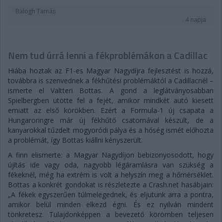
Balogh Tamás
4 napja
Nem tud úrrá lenni a fékproblémákon a Cadillac
Hiába hoztak az F1-es Magyar Nagydíjra fejlesztést is hozzá,
továbbra is szenvednek a fékhűtési problémáktól a Cadillacnél –
ismerte el Valtteri Bottas. A gond a leglátványosabban
Spielbergben ütötte fel a fejét, amikor mindkét autó kiesett
emiatt az első körökben. Ezért a Formula-1 új csapata a
Hungaroringre már új fékhűtő csatornával készült, de a
kanyarokkal tűzdelt mogyoródi pálya és a hőség ismét előhozta
a problémát, így Bottas kiállni kényszerült.
A finn elismerte: a Magyar Nagydíjon bebizonyosodott, hogy
újítás ide vagy oda, nagyobb légáramlásra van szükség a
fékeknél, még ha extrém is volt a helyszín meg a hőmérséklet.
Bottas a konkrét gondokat is részletezte a Crash.net hasábjain:
„A fékek egyszerűen túlmelegednek, és eljutunk arra a pontra,
amikor belül minden elkezd égni. És ez nyilván mindent
tönkretesz. Tulajdonképpen a bevezető körömben teljesen