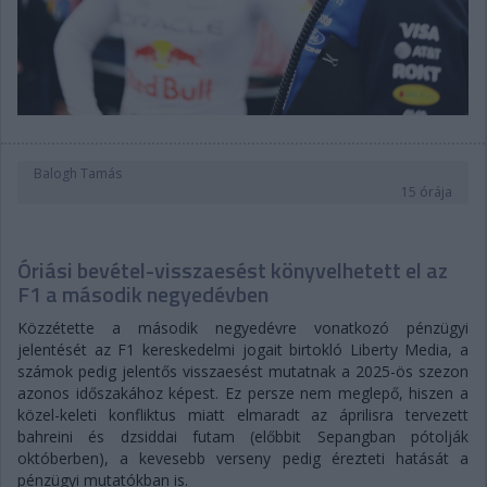
Balogh Tamás
15 órája
Óriási bevétel-visszaesést könyvelhetett el az
F1 a második negyedévben
Közzétette a második negyedévre vonatkozó pénzügyi
jelentését az F1 kereskedelmi jogait birtokló Liberty Media, a
számok pedig jelentős visszaesést mutatnak a 2025-ös szezon
azonos időszakához képest. Ez persze nem meglepő, hiszen a
közel-keleti konfliktus miatt elmaradt az áprilisra tervezett
bahreini és dzsiddai futam (előbbit Sepangban pótolják
októberben), a kevesebb verseny pedig érezteti hatását a
pénzügyi mutatókban is.