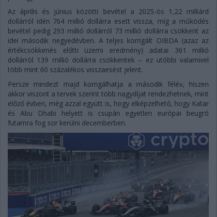
Az április és június közötti bevétel a 2025-ös 1,22 milliárd
dollárról idén 764 millió dollárra esett vissza, míg a működés
bevétel pedig 293 millió dollárról 73 millió dollárra csökkent az
idei második negyedévben. A teljes korrigált OIBDA (azaz az
értékcsökkenés előtti üzemi eredmény) adatai 361 millió
dollárról 139 millió dollárra csökkentek – ez utóbbi valamivel
több mint 60 százalékos visszaesést jelent.
Persze mindezt majd korrigálhatja a második félév, hiszen
akkor viszont a tervek szerint több nagydíjat rendezhetnek, mint
előző évben, még azzal együtt is, hogy elképzelhető, hogy Katar
és Abu Dhabi helyett is csupán egyetlen európai beugró
futamra fog sor kerülni decemberben.