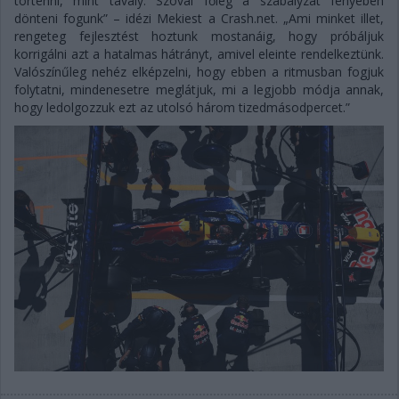
történni, mint tavaly. Szóval főleg a szabályzat fényében
dönteni fogunk” – idézi Mekiest a Crash.net. „Ami minket illet,
rengeteg fejlesztést hoztunk mostanáig, hogy próbáljuk
korrigálni azt a hatalmas hátrányt, amivel eleinte rendelkeztünk.
Valószínűleg nehéz elképzelni, hogy ebben a ritmusban fogjuk
folytatni, mindenesetre meglátjuk, mi a legjobb módja annak,
hogy ledolgozzuk ezt az utolsó három tizedmásodpercet.”