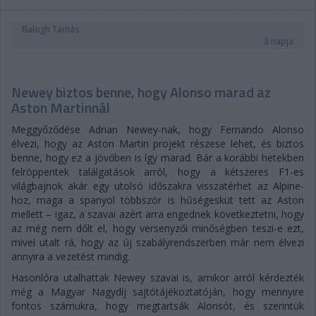
Balogh Tamás
3 napja
Newey biztos benne, hogy Alonso marad az
Aston Martinnál
Meggyőződése Adrian Newey-nak, hogy Fernando Alonso
élvezi, hogy az Aston Martin projekt részese lehet, és biztos
benne, hogy ez a jövőben is így marad. Bár a korábbi hetekben
felröppentek találgatások arról, hogy a kétszeres F1-es
világbajnok akár egy utolsó időszakra visszatérhet az Alpine-
hoz, maga a spanyol többször is hűségesküt tett az Aston
mellett – igaz, a szavai azért arra engednek következtetni, hogy
az még nem dőlt el, hogy versenyzői minőségben teszi-e ezt,
mivel utalt rá, hogy az új szabályrendszerben már nem élvezi
annyira a vezetést mindig.
Hasonlóra utalhattak Newey szavai is, amikor arról kérdezték
még a Magyar Nagydíj sajtótájékoztatóján, hogy mennyire
fontos számukra, hogy megtartsák Alonsót, és szerintük