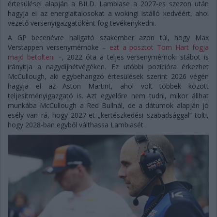
értesülései alapján a BILD. Lambiase a 2027-es szezon után
hagyja el az energiaitalosokat a wokingi istálló kedvéért, ahol
vezető versenyigazgatóként fog tevékenykedni.
A GP becenévre hallgató szakember azon túl, hogy Max
Verstappen versenymérnöke –
ezt a posztot Tom Hart fogja
majd betölteni
–, 2022 óta a teljes versenymérnöki stábot is
irányítja a nagydíjhétvégéken. Ez utóbbi pozícióra érkezhet
McCullough, aki egybehangzó értesülések szerint 2026 végén
hagyja el az Aston Martint, ahol volt többek között
teljesítményigazgató is. Azt egyelőre nem tudni, mikor állhat
munkába McCullough a Red Bullnál, de a dátumok alapján jó
esély van rá, hogy 2027-et „kertészkedési szabadsággal” tölti,
hogy 2028-ban egyből válthassa Lambiasét.