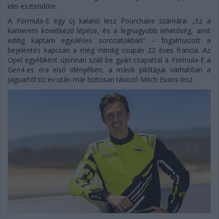
idei esztendőre.
A Formula-E egy új kaland lesz Pourchaire számára: „Ez a
karrierem következő lépése, és a legnagyobb lehetőség, amit
eddig kaptam együléses sorozatokban” – fogalmazott a
bejelentés kapcsán a még mindig csupán 22 éves francia. Az
Opel egyébként újonnan száll be gyári csapattal a Formula-E a
Gen4-es éra első idényében, a másik pilótájuk várhatóan a
Jaguartól tíz év után már biztosan távozó Mitch Evans lesz.