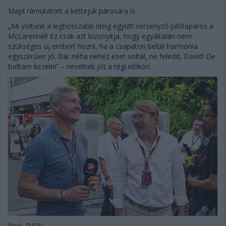
Majd rámutatott a kettejük párosára is:
„Mi voltunk a leghosszabb ideig együtt versenyző pilótapáros a
McLarennél! Ez csak azt bizonyítja, hogy egyáltalán nem
szükséges új embert hozni, ha a csapaton belüli harmónia
egyszerűen jó. Bár néha nehéz eset voltál, ne feledd, David! De
tudtam kezelni” – nevettek jót a régi időkön.
fotó: DPPI