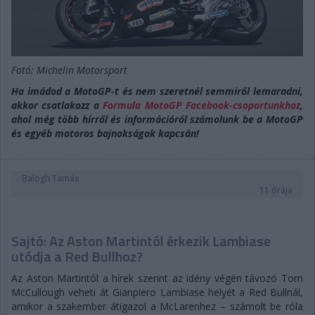
Fotó: Michelin Motorsport
Ha imádod a MotoGP-t és nem szeretnél semmiről lemaradni,
akkor csatlakozz a
Formula MotoGP Facebook-csoportunkhoz
,
ahol még több hírről és információról számolunk be a MotoGP
és egyéb motoros bajnokságok kapcsán!
Balogh Tamás
11 órája
Sajtó: Az Aston Martintól érkezik Lambiase
utódja a Red Bullhoz?
Az Aston Martintól a hírek szerint az idény végén távozó Tom
McCullough veheti át Gianpiero Lambiase helyét a Red Bullnál,
amikor a szakember átigazol a McLarenhez – számolt be róla