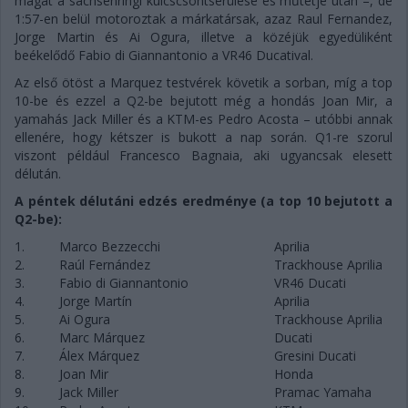
magát a sachsenringi kulcscsontsérülése és műtétje után –, de
1:57-en belül motoroztak a márkatársak, azaz Raul Fernandez,
Jorge Martin és Ai Ogura, illetve a közéjük egyedüliként
beékelődő Fabio di Giannantonio a VR46 Ducatival.
Az első ötöst a Marquez testvérek követik a sorban, míg a top
10-be és ezzel a Q2-be bejutott még a hondás Joan Mir, a
yamahás Jack Miller és a KTM-es Pedro Acosta – utóbbi annak
ellenére, hogy kétszer is bukott a nap során. Q1-re szorul
viszont például Francesco Bagnaia, aki ugyancsak elesett
délután.
A péntek délutáni edzés eredménye (a top 10 bejutott a
Q2-be):
1.
Marco Bezzecchi
Aprilia
2.
Raúl Fernández
Trackhouse Aprilia
3.
Fabio di Giannantonio
VR46 Ducati
4.
Jorge Martín
Aprilia
5.
Ai Ogura
Trackhouse Aprilia
6.
Marc Márquez
Ducati
7.
Álex Márquez
Gresini Ducati
8.
Joan Mir
Honda
9.
Jack Miller
Pramac Yamaha