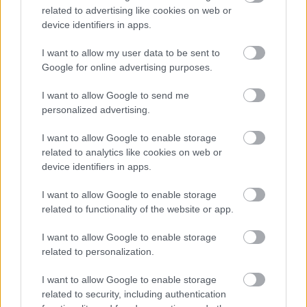
ki látványosan egy autót, mert az előtte haladónak éppen
related to advertising like cookies on web or
töltenie kell az akkumulátorát.”
device identifiers in apps.
Az osztrák szakember ugyanakkor kiemelte az idény két
legnagyobb pozitív meglepetését is. Elmondása szerint Bernie
I want to allow my user data to be sent to
Ecclestone-nal együtt nagyra tartja a világbajnoki összetettet
Google for online advertising purposes.
vezető Kimi Antonelli higgadtságát és sebességét, míg Max
Verstappen Magyar Nagydíjon nyújtott teljesítményét külön is
I want to allow Google to send me
méltatta: „Ahogy Max kétszer is kifékezte Hamiltont azon a
personalized advertising.
szűk pályán, az a 2026-os szezon egyik csúcspontja volt.”
I want to allow Google to enable storage
related to analytics like cookies on web or
device identifiers in apps.
I want to allow Google to enable storage
related to functionality of the website or app.
I want to allow Google to enable storage
related to personalization.
I want to allow Google to enable storage
related to security, including authentication