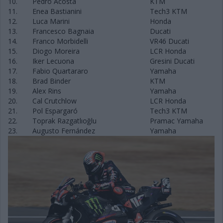
10.
Pedro Acosta
KTM
11.
Enea Bastianini
Tech3 KTM
12.
Luca Marini
Honda
13.
Francesco Bagnaia
Ducati
14.
Franco Morbidelli
VR46 Ducati
15.
Diogo Moreira
LCR Honda
16.
Iker Lecuona
Gresini Ducati
17.
Fabio Quartararo
Yamaha
18.
Brad Binder
KTM
19.
Alex Rins
Yamaha
20.
Cal Crutchlow
LCR Honda
21.
Pol Espargaró
Tech3 KTM
22.
Toprak Razgatlıoğlu
Pramac Yamaha
23.
Augusto Fernández
Yamaha