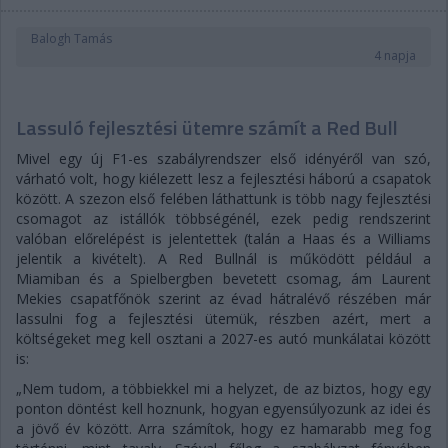
Balogh Tamás
4 napja
Lassuló fejlesztési ütemre számít a Red Bull
Mivel egy új F1-es szabályrendszer első idényéről van szó,
várható volt, hogy kiélezett lesz a fejlesztési háború a csapatok
között. A szezon első felében láthattunk is több nagy fejlesztési
csomagot az istállók többségénél, ezek pedig rendszerint
valóban előrelépést is jelentettek (talán a Haas és a Williams
jelentik a kivételt). A Red Bullnál is működött például a
Miamiban és a Spielbergben bevetett csomag, ám Laurent
Mekies csapatfőnök szerint az évad hátralévő részében már
lassulni fog a fejlesztési ütemük, részben azért, mert a
költségeket meg kell osztani a 2027-es autó munkálatai között
is:
„Nem tudom, a többiekkel mi a helyzet, de az biztos, hogy egy
ponton döntést kell hoznunk, hogyan egyensúlyozunk az idei és
a jövő év között. Arra számítok, hogy ez hamarabb meg fog