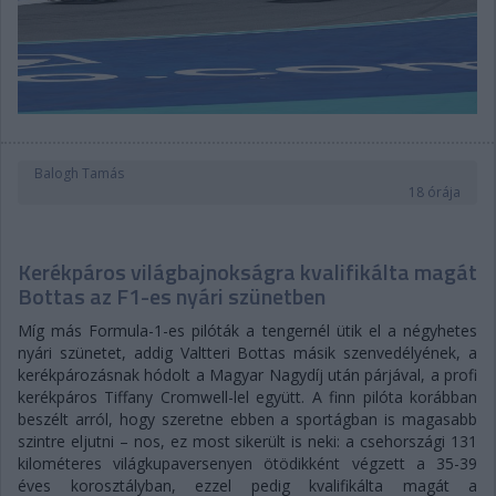
Balogh Tamás
18 órája
Kerékpáros világbajnokságra kvalifikálta magát
Bottas az F1-es nyári szünetben
Míg más Formula-1-es pilóták a tengernél ütik el a négyhetes
nyári szünetet, addig Valtteri Bottas másik szenvedélyének, a
kerékpározásnak hódolt a Magyar Nagydíj után párjával, a profi
kerékpáros Tiffany Cromwell-lel együtt. A finn pilóta korábban
beszélt arról, hogy szeretne ebben a sportágban is magasabb
szintre eljutni – nos, ez most sikerült is neki: a csehországi 131
kilométeres világkupaversenyen ötödikként végzett a 35-39
éves korosztályban, ezzel pedig kvalifikálta magát a