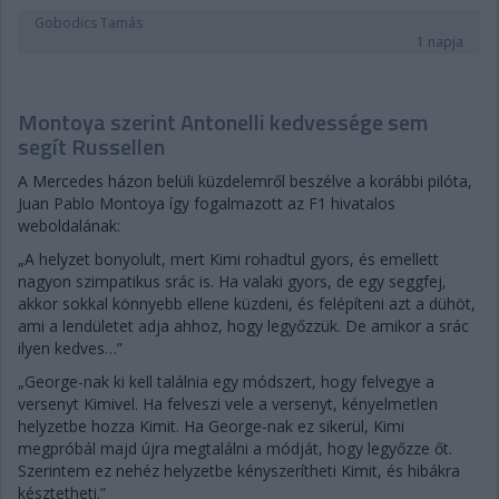
Gobodics Tamás
1 napja
Montoya szerint Antonelli kedvessége sem
segít Russellen
A Mercedes házon belüli küzdelemről beszélve a korábbi pilóta,
Juan Pablo Montoya így fogalmazott az F1 hivatalos
weboldalának:
„A helyzet bonyolult, mert Kimi rohadtul gyors, és emellett
nagyon szimpatikus srác is. Ha valaki gyors, de egy seggfej,
akkor sokkal könnyebb ellene küzdeni, és felépíteni azt a dühöt,
ami a lendületet adja ahhoz, hogy legyőzzük. De amikor a srác
ilyen kedves…”
„George-nak ki kell találnia egy módszert, hogy felvegye a
versenyt Kimivel. Ha felveszi vele a versenyt, kényelmetlen
helyzetbe hozza Kimit. Ha George-nak ez sikerül, Kimi
megpróbál majd újra megtalálni a módját, hogy legyőzze őt.
Szerintem ez nehéz helyzetbe kényszerítheti Kimit, és hibákra
késztetheti.”