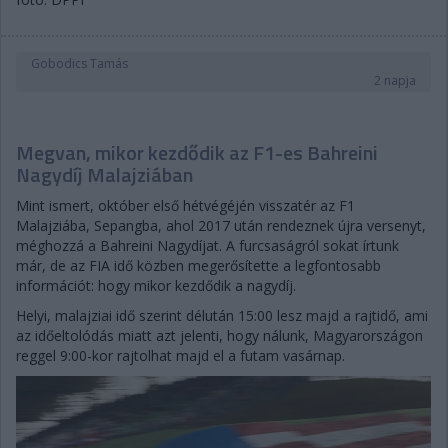
Gobodics Tamás
2 napja
Megvan, mikor kezdődik az F1-es Bahreini
Nagydíj Malajziában
Mint ismert, október első hétvégéjén visszatér az F1
Malajziába, Sepangba, ahol 2017 után rendeznek újra versenyt,
méghozzá a Bahreini Nagydíjat. A furcsaságról sokat írtunk
már, de az FIA idő közben megerősítette a legfontosabb
információt: hogy mikor kezdődik a nagydíj.
Helyi, malajziai idő szerint délután 15:00 lesz majd a rajtidő, ami
az időeltolódás miatt azt jelenti, hogy nálunk, Magyarországon
reggel 9:00-kor rajtolhat majd el a futam vasárnap.