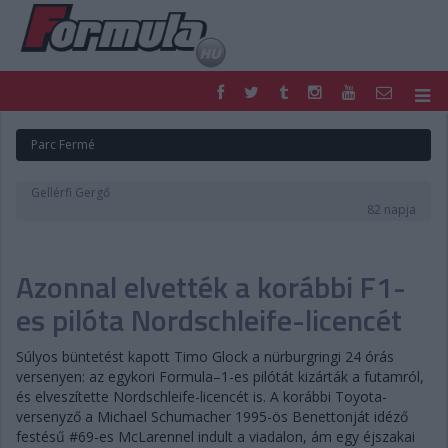
F1
PARC FERMÉ
Parc Fermé
FORMULA
MOTOR
NEMZETKÖZI
HAZAI
Gellérfi Gergő
RETRO
EGYÉB
82 napja
PODCAST
SHOP
LIVE
TIPPJÁTÉK
Azonnal elvették a korábbi F1-
DIGITÁLIS MAGAZIN
PONTÁLLÁSOK
VERSENYNAPTÁRAK
es pilóta Nordschleife-licencét
Súlyos büntetést kapott Timo Glock a nürburgringi 24 órás
versenyen: az egykori Formula–1-es pilótát kizárták a futamról,
és elveszítette Nordschleife-licencét is. A korábbi Toyota-
versenyző a Michael Schumacher 1995-ös Benettonját idéző
festésű #69-es McLarennel indult a viadalon, ám egy éjszakai