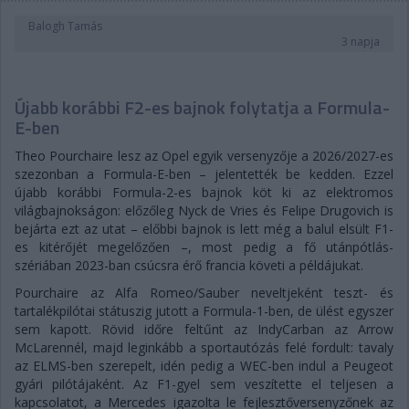
Balogh Tamás
3 napja
Újabb korábbi F2-es bajnok folytatja a Formula-
E-ben
Theo Pourchaire lesz az Opel egyik versenyzője a 2026/2027-es
szezonban a Formula-E-ben – jelentették be kedden. Ezzel
újabb korábbi Formula-2-es bajnok köt ki az elektromos
világbajnokságon: előzőleg Nyck de Vries és Felipe Drugovich is
bejárta ezt az utat – előbbi bajnok is lett még a balul elsült F1-
es kitérőjét megelőzően –, most pedig a fő utánpótlás-
szériában 2023-ban csúcsra érő francia követi a példájukat.
Pourchaire az Alfa Romeo/Sauber neveltjeként teszt- és
tartalékpilótai státuszig jutott a Formula-1-ben, de ülést egyszer
sem kapott. Rövid időre feltűnt az IndyCarban az Arrow
McLarennél, majd leginkább a sportautózás felé fordult: tavaly
az ELMS-ben szerepelt, idén pedig a WEC-ben indul a Peugeot
gyári pilótájaként. Az F1-gyel sem veszítette el teljesen a
kapcsolatot, a Mercedes igazolta le fejlesztőversenyzőnek az