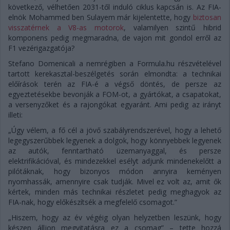
következő, vélhetően 2031-től induló ciklus kapcsán is. Az FIA-
elnök Mohammed ben Sulayem már kijelentette, hogy
biztosan
visszatérnek a V8-as motorok
, valamilyen szintű hibrid
komponens pedig megmaradna, de vajon mit gondol erről az
F1 vezérigazgatója?
Stefano Domenicali a nemrégiben a Formula.hu részvételével
tartott kerekasztal-beszélgetés során elmondta: a technikai
előírások terén az FIA-é a végső döntés, de persze az
egyeztetésekbe bevonják a FOM-ot, a gyártókat, a csapatokat,
a versenyzőket és a rajongókat egyaránt. Ami pedig az irányt
illeti:
„Úgy vélem, a fő cél a jövő szabályrendszerével, hogy a lehető
legegyszerűbbek legyenek a dolgok, hogy könnyebbek legyenek
az autók, fenntartható üzemanyaggal, és persze
elektrifikációval, és mindezekkel esélyt adjunk mindenekelőtt a
pilótáknak, hogy bizonyos módon annyira keményen
nyomhassák, amennyire csak tudják. Mivel ez volt az, amit ők
kértek, minden más technikai részletet pedig meghagyok az
FIA-nak, hogy előkészítsék a megfelelő csomagot.”
„Hiszem, hogy az év végéig olyan helyzetben leszünk, hogy
készen álljon megvitatásra ez a csomag” – tette hozzá