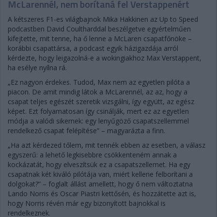
McLarennél, nem borítaná fel Verstappenért
A kétszeres F1-es világbajnok Mika Hakkinen az Up to Speed
podcastben David Coultharddal beszélgetve egyértelműen
kifejtette, mit tenne, ha ő lenne a McLaren csapatfőnöke –
korábbi csapattársa, a podcast egyik házigazdája arról
kérdezte, hogy leigazolná-e a wokingiakhoz Max Verstappent,
ha esélye nyílna rá.
„Ez nagyon érdekes. Tudod, Max nem az egyetlen pilóta a
piacon. De amit mindig látok a McLarennél, az az, hogy a
csapat teljes egészét szeretik vizsgálni, így együtt, az egész
képet. Ezt folyamatosan így csinálják, mert ez az egyetlen
módja a valódi sikernek: egy lenyűgöző csapatszellemmel
rendelkező csapat felépítése” – magyarázta a finn.
„Ha azt kérdezed tőlem, mit tennék ebben az esetben, a válasz
egyszerű: a lehető legkisebbre csökkenteném annak a
kockázatát, hogy elveszítsük ez a csapatszellemet. Ha egy
csapatnak két kiváló pilótája van, miért kellene felborítani a
dolgokat?” – foglalt állást amellett, hogy ő nem változtatna
Lando Norris és Oscar Piastri kettősén, és hozzátette azt is,
hogy Norris révén már egy bizonyított bajnokkal is
rendelkeznek.