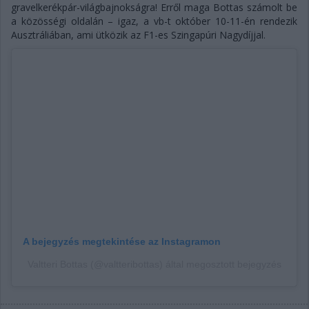
gravelkerékpár-világbajnokságra! Erről maga Bottas számolt be
a közösségi oldalán – igaz, a vb-t október 10-11-én rendezik
Ausztráliában, ami ütközik az F1-es Szingapúri Nagydíjjal.
A bejegyzés megtekintése az Instagramon
Valtteri Bottas (@valtteribottas) által megosztott bejegyzés