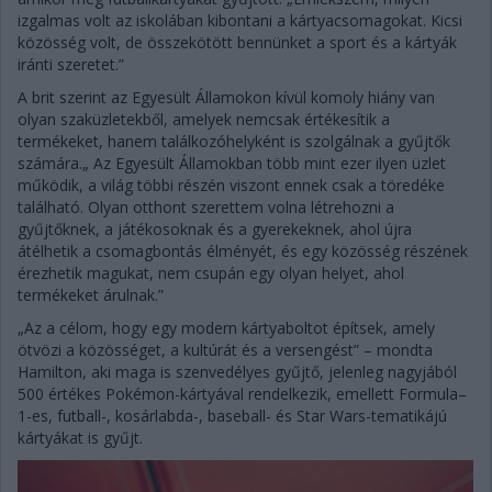
izgalmas volt az iskolában kibontani a kártyacsomagokat. Kicsi
közösség volt, de összekötött bennünket a sport és a kártyák
iránti szeretet.”
A brit szerint az Egyesült Államokon kívül komoly hiány van
olyan szaküzletekből, amelyek nemcsak értékesítik a
termékeket, hanem találkozóhelyként is szolgálnak a gyűjtők
számára.„ Az Egyesült Államokban több mint ezer ilyen üzlet
működik, a világ többi részén viszont ennek csak a töredéke
található. Olyan otthont szerettem volna létrehozni a
gyűjtőknek, a játékosoknak és a gyerekeknek, ahol újra
átélhetik a csomagbontás élményét, és egy közösség részének
érezhetik magukat, nem csupán egy olyan helyet, ahol
termékeket árulnak.”
„Az a célom, hogy egy modern kártyaboltot építsek, amely
ötvözi a közösséget, a kultúrát és a versengést” – mondta
Hamilton, aki maga is szenvedélyes gyűjtő, jelenleg nagyjából
500 értékes Pokémon-kártyával rendelkezik, emellett Formula–
1-es, futball-, kosárlabda-, baseball- és Star Wars-tematikájú
kártyákat is gyűjt.