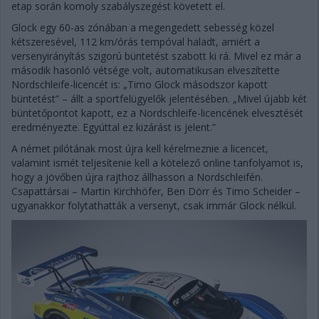
etap során komoly szabályszegést követett el.
Glock egy 60-as zónában a megengedett sebesség közel
kétszeresével, 112 km/órás tempóval haladt, amiért a
versenyirányítás szigorú büntetést szabott ki rá. Mivel ez már a
második hasonló vétsége volt, automatikusan elveszítette
Nordschleife-licencét is: „Timo Glock másodszor kapott
büntetést” – állt a sportfelügyelők jelentésében. „Mivel újabb két
büntetőpontot kapott, ez a Nordschleife-licencének elvesztését
eredményezte. Egyúttal ez kizárást is jelent.”
A német pilótának most újra kell kérelmeznie a licencet,
valamint ismét teljesítenie kell a kötelező online tanfolyamot is,
hogy a jövőben újra rajthoz állhasson a Nordschleifén.
Csapattársai – Martin Kirchhöfer, Ben Dörr és Timo Scheider –
ugyanakkor folytathatták a versenyt, csak immár Glock nélkül.