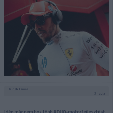
Balogh Tamás
5 napja
Idén már nem hoz több ADUO-motorfejlesztést