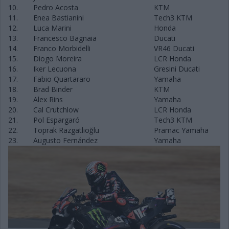
10.
Pedro Acosta
KTM
11.
Enea Bastianini
Tech3 KTM
12.
Luca Marini
Honda
13.
Francesco Bagnaia
Ducati
14.
Franco Morbidelli
VR46 Ducati
15.
Diogo Moreira
LCR Honda
16.
Iker Lecuona
Gresini Ducati
17.
Fabio Quartararo
Yamaha
18.
Brad Binder
KTM
19.
Alex Rins
Yamaha
20.
Cal Crutchlow
LCR Honda
21.
Pol Espargaró
Tech3 KTM
22.
Toprak Razgatlıoğlu
Pramac Yamaha
23.
Augusto Fernández
Yamaha