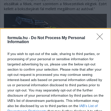
elszálltak a fékek, mert szerintem a fékvezetékek elégtek. Ezért
kellett a bokszbejárati fal mellett megállnom az autóval.”
formula.hu -
Do Not Process My Personal
Information
If you wish to opt-out of the sale, sharing to third parties, or
processing of your personal or sensitive information for
targeted advertising by us, please use the below opt-out
section to confirm your selection. Please note that after your
opt-out request is processed you may continue seeing
interest-based ads based on personal information utilized by
us or personal information disclosed to third parties prior to
your opt-out. You may separately opt-out of the further
disclosure of your personal information by third parties on the
Gellérfi Gergő
5 napja
IAB’s list of downstream participants. This information may
also be disclosed by us to third parties on the
IAB’s List of
Downstream Participants
that may further disclose it to other