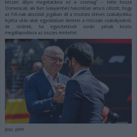
készen álljon megvitatásra ez a csomag” – tette hozzá
Domenicali, aki Ben Sulayamhez hasonlóan arra is célzott, hogy
az FIA-nak abszolút jogában áll a mostani ötéves szabályciklus
lejárta után akár egyoldalúan dönteni a műszaki szabályzatról,
de örülnek, ha egyeztetések során jutnak közös
megállapodásra az összes érintettel.
fotó: DPPI