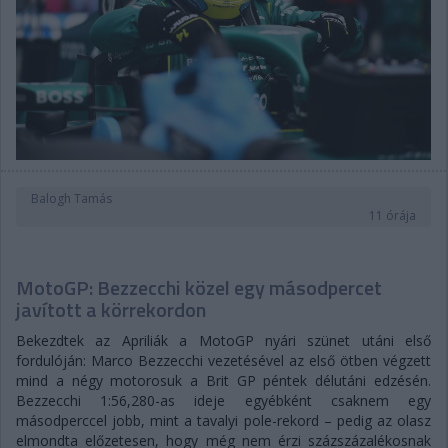
Balogh Tamás
11 órája
MotoGP: Bezzecchi közel egy másodpercet
javított a körrekordon
Bekezdtek az Apriliák a MotoGP nyári szünet utáni első
fordulóján: Marco Bezzecchi vezetésével az első ötben végzett
mind a négy motorosuk a Brit GP péntek délutáni edzésén.
Bezzecchi 1:56,280-as ideje egyébként csaknem egy
másodperccel jobb, mint a tavalyi pole-rekord – pedig az olasz
elmondta előzetesen, hogy még nem érzi százszázalékosnak