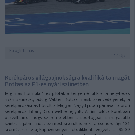
Balogh Tamás
19 órája
Kerékpáros világbajnokságra kvalifikálta magát
Bottas az F1-es nyári szünetben
Míg más Formula-1-es pilóták a tengernél ütik el a négyhetes
nyári szünetet, addig Valtteri Bottas másik szenvedélyének, a
kerékpározásnak hódolt a Magyar Nagydíj után párjával, a profi
kerékpáros Tiffany Cromwell-lel együtt. A finn pilóta korábban
beszélt arról, hogy szeretne ebben a sportágban is magasabb
szintre eljutni – nos, ez most sikerült is neki: a csehországi 131
kilométeres világkupaversenyen ötödikként végzett a 35-39