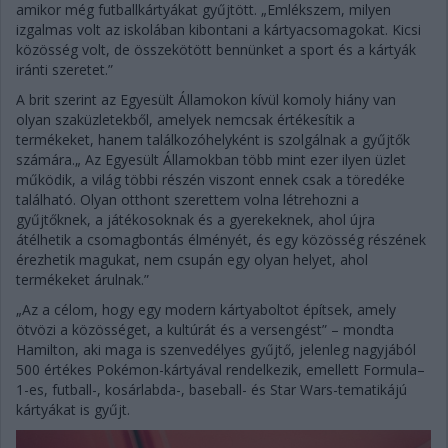
amikor még futballkártyákat gyűjtött. „Emlékszem, milyen
izgalmas volt az iskolában kibontani a kártyacsomagokat. Kicsi
közösség volt, de összekötött bennünket a sport és a kártyák
iránti szeretet.”
A brit szerint az Egyesült Államokon kívül komoly hiány van
olyan szaküzletekből, amelyek nemcsak értékesítik a
termékeket, hanem találkozóhelyként is szolgálnak a gyűjtők
számára.„ Az Egyesült Államokban több mint ezer ilyen üzlet
működik, a világ többi részén viszont ennek csak a töredéke
található. Olyan otthont szerettem volna létrehozni a
gyűjtőknek, a játékosoknak és a gyerekeknek, ahol újra
átélhetik a csomagbontás élményét, és egy közösség részének
érezhetik magukat, nem csupán egy olyan helyet, ahol
termékeket árulnak.”
„Az a célom, hogy egy modern kártyaboltot építsek, amely
ötvözi a közösséget, a kultúrát és a versengést” – mondta
Hamilton, aki maga is szenvedélyes gyűjtő, jelenleg nagyjából
500 értékes Pokémon-kártyával rendelkezik, emellett Formula–
1-es, futball-, kosárlabda-, baseball- és Star Wars-tematikájú
kártyákat is gyűjt.