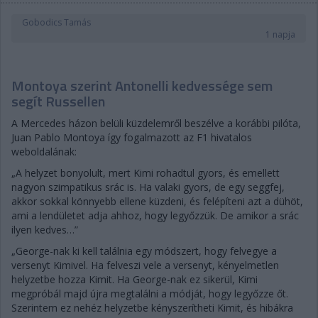
Gobodics Tamás
1 napja
Montoya szerint Antonelli kedvessége sem
segít Russellen
A Mercedes házon belüli küzdelemről beszélve a korábbi pilóta,
Juan Pablo Montoya így fogalmazott az F1 hivatalos
weboldalának:
„A helyzet bonyolult, mert Kimi rohadtul gyors, és emellett
nagyon szimpatikus srác is. Ha valaki gyors, de egy seggfej,
akkor sokkal könnyebb ellene küzdeni, és felépíteni azt a dühöt,
ami a lendületet adja ahhoz, hogy legyőzzük. De amikor a srác
ilyen kedves…”
„George-nak ki kell találnia egy módszert, hogy felvegye a
versenyt Kimivel. Ha felveszi vele a versenyt, kényelmetlen
helyzetbe hozza Kimit. Ha George-nak ez sikerül, Kimi
megpróbál majd újra megtalálni a módját, hogy legyőzze őt.
Szerintem ez nehéz helyzetbe kényszerítheti Kimit, és hibákra