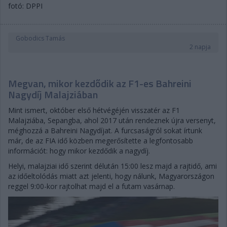
fotó: DPPI
Gobodics Tamás
2 napja
Megvan, mikor kezdődik az F1-es Bahreini
Nagydíj Malajziában
Mint ismert, október első hétvégéjén visszatér az F1
Malajziába, Sepangba, ahol 2017 után rendeznek újra versenyt,
méghozzá a Bahreini Nagydíjat. A furcsaságról sokat írtunk
már, de az FIA idő közben megerősítette a legfontosabb
információt: hogy mikor kezdődik a nagydíj.
Helyi, malajziai idő szerint délután 15:00 lesz majd a rajtidő, ami
az időeltolódás miatt azt jelenti, hogy nálunk, Magyarországon
reggel 9:00-kor rajtolhat majd el a futam vasárnap.