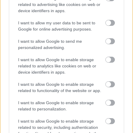
ki látványosan egy autót, mert az előtte haladónak éppen
related to advertising like cookies on web or
töltenie kell az akkumulátorát.”
device identifiers in apps.
Az osztrák szakember ugyanakkor kiemelte az idény két
I want to allow my user data to be sent to
legnagyobb pozitív meglepetését is. Elmondása szerint Bernie
Google for online advertising purposes.
Ecclestone-nal együtt nagyra tartja a világbajnoki összetettet
vezető Kimi Antonelli higgadtságát és sebességét, míg Max
I want to allow Google to send me
Verstappen Magyar Nagydíjon nyújtott teljesítményét külön is
personalized advertising.
méltatta: „Ahogy Max kétszer is kifékezte Hamiltont azon a
szűk pályán, az a 2026-os szezon egyik csúcspontja volt.”
I want to allow Google to enable storage
related to analytics like cookies on web or
device identifiers in apps.
I want to allow Google to enable storage
related to functionality of the website or app.
I want to allow Google to enable storage
related to personalization.
I want to allow Google to enable storage
related to security, including authentication