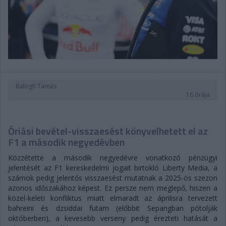
Balogh Tamás
16 órája
Óriási bevétel-visszaesést könyvelhetett el az
F1 a második negyedévben
Közzétette a második negyedévre vonatkozó pénzügyi
jelentését az F1 kereskedelmi jogait birtokló Liberty Media, a
számok pedig jelentős visszaesést mutatnak a 2025-ös szezon
azonos időszakához képest. Ez persze nem meglepő, hiszen a
közel-keleti konfliktus miatt elmaradt az áprilisra tervezett
bahreini és dzsiddai futam (előbbit Sepangban pótolják
októberben), a kevesebb verseny pedig érezteti hatását a