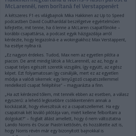
McLarennél, nem borítaná fel Verstappenért
A kétszeres F1-es világbajnok Mika Hakkinen az Up to Speed
podcastben David Coultharddal beszélgetve egyértelműen
kifejtette, mit tenne, ha ő lenne a McLaren csapatfőnöke –
korábbi csapattársa, a podcast egyik házigazdája arról
kérdezte, hogy leigazolná-e a wokingiakhoz Max Verstappent,
ha esélye nyílna rá.
„Ez nagyon érdekes. Tudod, Max nem az egyetlen pilóta a
piacon. De amit mindig látok a McLarennél, az az, hogy a
csapat teljes egészét szeretik vizsgálni, így együtt, az egész
képet. Ezt folyamatosan így csinálják, mert ez az egyetlen
módja a valódi sikernek: egy lenyűgöző csapatszellemmel
rendelkező csapat felépítése” – magyarázta a finn.
„Ha azt kérdezed tőlem, mit tennék ebben az esetben, a válasz
egyszerű: a lehető legkisebbre csökkenteném annak a
kockázatát, hogy elveszítsük ez a csapatszellemet. Ha egy
csapatnak két kiváló pilótája van, miért kellene felborítani a
dolgokat?” – foglalt állást amellett, hogy ő nem változtatna
Lando Norris és Oscar Piastri kettősén, és hozzátette azt is,
hogy Norris révén már egy bizonyított bajnokkal is