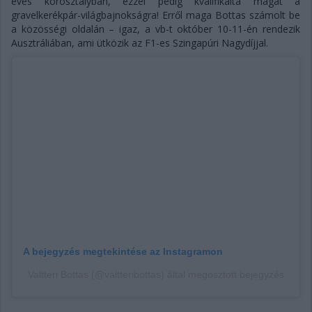
éves korosztályban, ezzel pedig kvalifikálta magát a
gravelkerékpár-világbajnokságra! Erről maga Bottas számolt be
a közösségi oldalán – igaz, a vb-t október 10-11-én rendezik
Ausztráliában, ami ütközik az F1-es Szingapúri Nagydíjjal.
A bejegyzés megtekintése az Instagramon
Valtteri Bottas (@valtteribottas) által megosztott bejegyzés