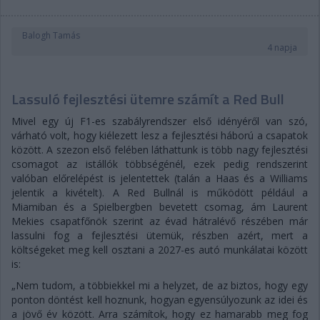
Balogh Tamás
4 napja
Lassuló fejlesztési ütemre számít a Red Bull
Mivel egy új F1-es szabályrendszer első idényéről van szó,
várható volt, hogy kiélezett lesz a fejlesztési háború a csapatok
között. A szezon első felében láthattunk is több nagy fejlesztési
csomagot az istállók többségénél, ezek pedig rendszerint
valóban előrelépést is jelentettek (talán a Haas és a Williams
jelentik a kivételt). A Red Bullnál is működött például a
Miamiban és a Spielbergben bevetett csomag, ám Laurent
Mekies csapatfőnök szerint az évad hátralévő részében már
lassulni fog a fejlesztési ütemük, részben azért, mert a
költségeket meg kell osztani a 2027-es autó munkálatai között
is:
„Nem tudom, a többiekkel mi a helyzet, de az biztos, hogy egy
ponton döntést kell hoznunk, hogyan egyensúlyozunk az idei és
a jövő év között. Arra számítok, hogy ez hamarabb meg fog