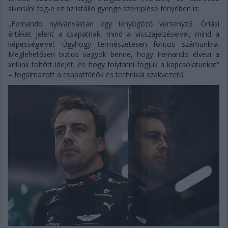
sikerülni fog-e ez az istálló gyenge szereplése fényében is:
„Fernando nyilvánvalóan egy lenyűgöző versenyző. Óriási
értéket jelent a csapatnak, mind a visszajelzéseivel, mind a
képességeivel. Úgyhogy természetesen fontos számunkra.
Meglehetősen biztos vagyok benne, hogy Fernando élvezi a
velünk töltött idejét, és hogy folytatni fogjuk a kapcsolatunkat”
– fogalmazott a csapatfőnök és technikai szakvezető.