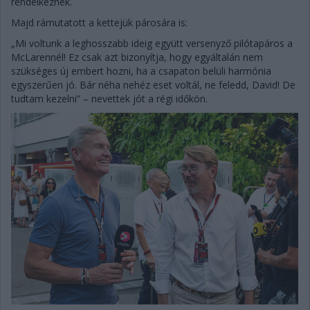
rendelkeznek.
Majd rámutatott a kettejük párosára is:
„Mi voltunk a leghosszabb ideig együtt versenyző pilótapáros a
McLarennél! Ez csak azt bizonyítja, hogy egyáltalán nem
szükséges új embert hozni, ha a csapaton belüli harmónia
egyszerűen jó. Bár néha nehéz eset voltál, ne feledd, David! De
tudtam kezelni” – nevettek jót a régi időkön.