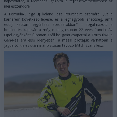
kapcsolatot, a Mercedes igazolta le fejlesztőversenyzőnek az
idei esztendőre.
A Formula-E egy új kaland lesz Pourchaire számára: „Ez a
karrierem következő lépése, és a legnagyobb lehetőség, amit
eddig kaptam együléses sorozatokban” – fogalmazott a
bejelentés kapcsán a még mindig csupán 22 éves francia. Az
Opel egyébként újonnan száll be gyári csapattal a Formula-E a
Gen4-es éra első idényében, a másik pilótájuk várhatóan a
Jaguartól tíz év után már biztosan távozó Mitch Evans lesz.