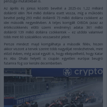
pénzügyi mutatókban is.
Az április és június közötti bevétel a 2025-ös 1,22 milliárd
dollárról idén 764 millió dollárra esett vissza, míg a működés
bevétel pedig 293 millió dollárról 73 millió dollárra csökkent az
idei második negyedévben. A teljes korrigált OIBDA (azaz az
értékcsökkenés előtti üzemi eredmény) adatai 361 millió
dollárról 139 millió dollárra csökkentek – ez utóbbi valamivel
több mint 60 százalékos visszaesést jelent.
Persze mindezt majd korrigálhatja a második félév, hiszen
akkor viszont a tervek szerint több nagydíjat rendezhetnek, mint
előző évben, még azzal együtt is, hogy elképzelhető, hogy Katar
és Abu Dhabi helyett is csupán egyetlen európai beugró
futamra fog sor kerülni decemberben.