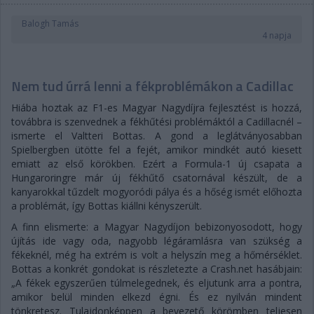
Balogh Tamás
4 napja
Nem tud úrrá lenni a fékproblémákon a Cadillac
Hiába hoztak az F1-es Magyar Nagydíjra fejlesztést is hozzá,
továbbra is szenvednek a fékhűtési problémáktól a Cadillacnél –
ismerte el Valtteri Bottas. A gond a leglátványosabban
Spielbergben ütötte fel a fejét, amikor mindkét autó kiesett
emiatt az első körökben. Ezért a Formula-1 új csapata a
Hungaroringre már új fékhűtő csatornával készült, de a
kanyarokkal tűzdelt mogyoródi pálya és a hőség ismét előhozta
a problémát, így Bottas kiállni kényszerült.
A finn elismerte: a Magyar Nagydíjon bebizonyosodott, hogy
újítás ide vagy oda, nagyobb légáramlásra van szükség a
fékeknél, még ha extrém is volt a helyszín meg a hőmérséklet.
Bottas a konkrét gondokat is részletezte a Crash.net hasábjain:
„A fékek egyszerűen túlmelegednek, és eljutunk arra a pontra,
amikor belül minden elkezd égni. És ez nyilván mindent
tönkretesz. Tulajdonképpen a bevezető körömben teljesen