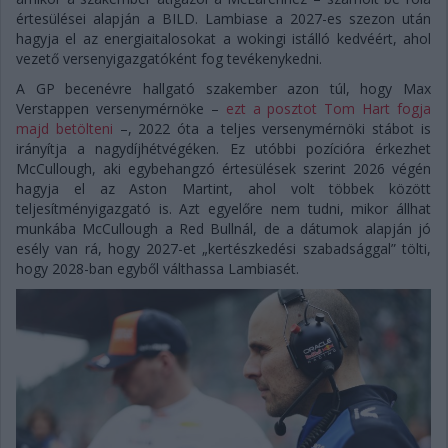
értesülései alapján a BILD. Lambiase a 2027-es szezon után
hagyja el az energiaitalosokat a wokingi istálló kedvéért, ahol
vezető versenyigazgatóként fog tevékenykedni.
A GP becenévre hallgató szakember azon túl, hogy Max
Verstappen versenymérnöke –
ezt a posztot Tom Hart fogja
majd betölteni
–, 2022 óta a teljes versenymérnöki stábot is
irányítja a nagydíjhétvégéken. Ez utóbbi pozícióra érkezhet
McCullough, aki egybehangzó értesülések szerint 2026 végén
hagyja el az Aston Martint, ahol volt többek között
teljesítményigazgató is. Azt egyelőre nem tudni, mikor állhat
munkába McCullough a Red Bullnál, de a dátumok alapján jó
esély van rá, hogy 2027-et „kertészkedési szabadsággal” tölti,
hogy 2028-ban egyből válthassa Lambiasét.