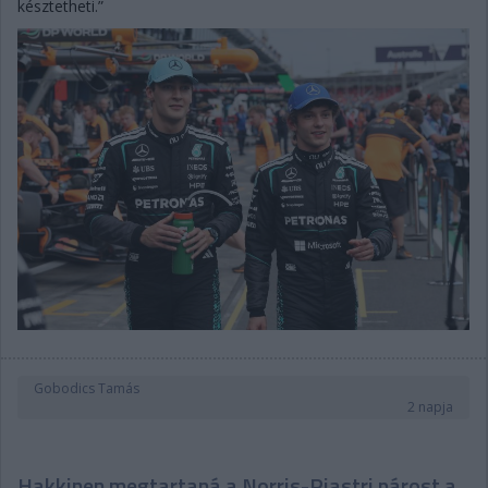
késztetheti.”
Gobodics Tamás
2 napja
Hakkinen megtartaná a Norris-Piastri párost a