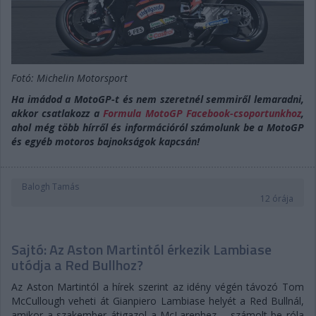
Fotó: Michelin Motorsport
Ha imádod a MotoGP-t és nem szeretnél semmiről lemaradni,
akkor csatlakozz a
Formula MotoGP Facebook-csoportunkhoz
,
ahol még több hírről és információról számolunk be a MotoGP
és egyéb motoros bajnokságok kapcsán!
Balogh Tamás
12 órája
Sajtó: Az Aston Martintól érkezik Lambiase
utódja a Red Bullhoz?
Az Aston Martintól a hírek szerint az idény végén távozó Tom
McCullough veheti át Gianpiero Lambiase helyét a Red Bullnál,
amikor a szakember átigazol a McLarenhez – számolt be róla