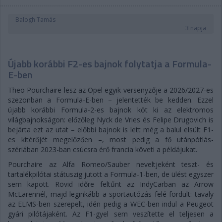
Balogh Tamás
3 napja
Újabb korábbi F2-es bajnok folytatja a Formula-
E-ben
Theo Pourchaire lesz az Opel egyik versenyzője a 2026/2027-es
szezonban a Formula-E-ben – jelentették be kedden. Ezzel
újabb korábbi Formula-2-es bajnok köt ki az elektromos
világbajnokságon: előzőleg Nyck de Vries és Felipe Drugovich is
bejárta ezt az utat – előbbi bajnok is lett még a balul elsült F1-
es kitérőjét megelőzően –, most pedig a fő utánpótlás-
szériában 2023-ban csúcsra érő francia követi a példájukat.
Pourchaire az Alfa Romeo/Sauber neveltjeként teszt- és
tartalékpilótai státuszig jutott a Formula-1-ben, de ülést egyszer
sem kapott. Rövid időre feltűnt az IndyCarban az Arrow
McLarennél, majd leginkább a sportautózás felé fordult: tavaly
az ELMS-ben szerepelt, idén pedig a WEC-ben indul a Peugeot
gyári pilótájaként. Az F1-gyel sem veszítette el teljesen a