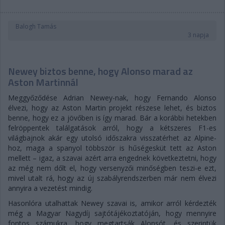
Balogh Tamás
3 napja
Newey biztos benne, hogy Alonso marad az
Aston Martinnál
Meggyőződése Adrian Newey-nak, hogy Fernando Alonso
élvezi, hogy az Aston Martin projekt részese lehet, és biztos
benne, hogy ez a jövőben is így marad. Bár a korábbi hetekben
felröppentek találgatások arról, hogy a kétszeres F1-es
világbajnok akár egy utolsó időszakra visszatérhet az Alpine-
hoz, maga a spanyol többször is hűségesküt tett az Aston
mellett – igaz, a szavai azért arra engednek következtetni, hogy
az még nem dőlt el, hogy versenyzői minőségben teszi-e ezt,
mivel utalt rá, hogy az új szabályrendszerben már nem élvezi
annyira a vezetést mindig.
Hasonlóra utalhattak Newey szavai is, amikor arról kérdezték
még a Magyar Nagydíj sajtótájékoztatóján, hogy mennyire
fontos számukra, hogy megtartsák Alonsót, és szerintük