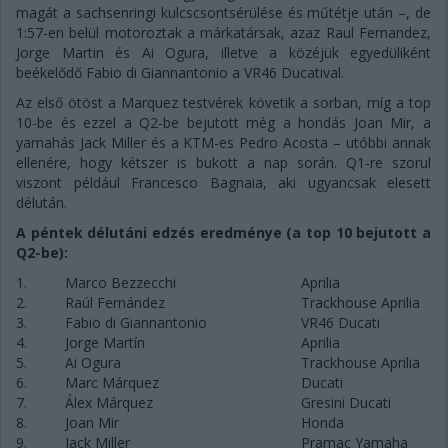
magát a sachsenringi kulcscsontsérülése és műtétje után –, de
1:57-en belül motoroztak a márkatársak, azaz Raul Fernandez,
Jorge Martin és Ai Ogura, illetve a közéjük egyedüliként
beékelődő Fabio di Giannantonio a VR46 Ducatival.
Az első ötöst a Marquez testvérek követik a sorban, míg a top
10-be és ezzel a Q2-be bejutott még a hondás Joan Mir, a
yamahás Jack Miller és a KTM-es Pedro Acosta – utóbbi annak
ellenére, hogy kétszer is bukott a nap során. Q1-re szorul
viszont például Francesco Bagnaia, aki ugyancsak elesett
délután.
A péntek délutáni edzés eredménye (a top 10 bejutott a
Q2-be):
1.
Marco Bezzecchi
Aprilia
2.
Raúl Fernández
Trackhouse Aprilia
3.
Fabio di Giannantonio
VR46 Ducati
4.
Jorge Martín
Aprilia
5.
Ai Ogura
Trackhouse Aprilia
6.
Marc Márquez
Ducati
7.
Álex Márquez
Gresini Ducati
8.
Joan Mir
Honda
9.
Jack Miller
Pramac Yamaha