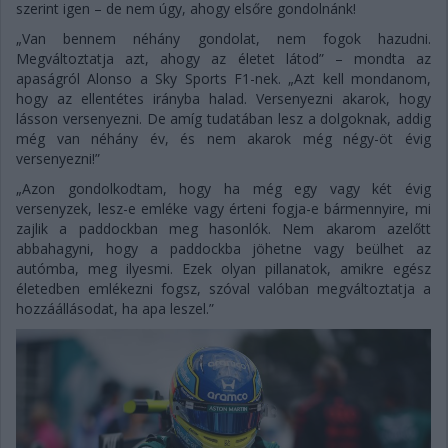
szerint igen – de nem úgy, ahogy elsőre gondolnánk!
„Van bennem néhány gondolat, nem fogok hazudni.
Megváltoztatja azt, ahogy az életet látod” – mondta az
apaságról Alonso a Sky Sports F1-nek. „Azt kell mondanom,
hogy az ellentétes irányba halad. Versenyezni akarok, hogy
lásson versenyezni. De amíg tudatában lesz a dolgoknak, addig
még van néhány év, és nem akarok még négy-öt évig
versenyezni!”
„Azon gondolkodtam, hogy ha még egy vagy két évig
versenyzek, lesz-e emléke vagy érteni fogja-e bármennyire, mi
zajlik a paddockban meg hasonlók. Nem akarom azelőtt
abbahagyni, hogy a paddockba jöhetne vagy beülhet az
autómba, meg ilyesmi. Ezek olyan pillanatok, amikre egész
életedben emlékezni fogsz, szóval valóban megváltoztatja a
hozzáállásodat, ha apa leszel.”