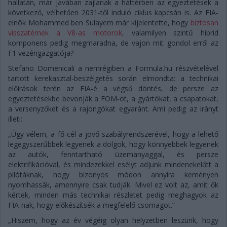
hallatán, már javában zajlanak a háttérben az egyeztetések a
következő, vélhetően 2031-től induló ciklus kapcsán is. Az FIA-
elnök Mohammed ben Sulayem már kijelentette, hogy
biztosan
visszatérnek a V8-as motorok
, valamilyen szintű hibrid
komponens pedig megmaradna, de vajon mit gondol erről az
F1 vezérigazgatója?
Stefano Domenicali a nemrégiben a Formula.hu részvételével
tartott kerekasztal-beszélgetés során elmondta: a technikai
előírások terén az FIA-é a végső döntés, de persze az
egyeztetésekbe bevonják a FOM-ot, a gyártókat, a csapatokat,
a versenyzőket és a rajongókat egyaránt. Ami pedig az irányt
illeti:
„Úgy vélem, a fő cél a jövő szabályrendszerével, hogy a lehető
legegyszerűbbek legyenek a dolgok, hogy könnyebbek legyenek
az autók, fenntartható üzemanyaggal, és persze
elektrifikációval, és mindezekkel esélyt adjunk mindenekelőtt a
pilótáknak, hogy bizonyos módon annyira keményen
nyomhassák, amennyire csak tudják. Mivel ez volt az, amit ők
kértek, minden más technikai részletet pedig meghagyok az
FIA-nak, hogy előkészítsék a megfelelő csomagot.”
„Hiszem, hogy az év végéig olyan helyzetben leszünk, hogy