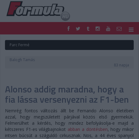
F1
PARC FERMÉ
Parc Fermé
FORMULA
MOTOR
NEMZETKÖZI
HAZAI
Balogh Tamás
RETRO
EGYÉB
83 napja
PODCAST
SHOP
LIVE
TIPPJÁTÉK
Alonso addig maradna, hogy a
DIGITÁLIS MAGAZIN
PONTÁLLÁSOK
VERSENYNAPTÁRAK
fia lássa versenyezni az F1-ben
Nemrég fontos változás állt be Fernando Alonso életében
azzal, hogy megszületett párjával közös első gyermekük.
Felmerülhet a kérdés, hogy mindez befolyásolja-e majd a
kétszeres F1-es világbajnokot
abban a döntésben
, hogy mikor
intsen búcsút a száguldó cirkusznak. Nos, a 44 éves spanyol