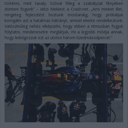
történni, mint tavaly. Szóval főleg a szabályzat fényében
dönteni fogunk” – idézi Mekiest a Crash.net. „Ami minket illet,
rengeteg fejlesztést hoztunk mostanáig, hogy próbáljuk
korrigálni azt a hatalmas hátrányt, amivel eleinte rendelkeztünk.
Valószínűleg nehéz elképzelni, hogy ebben a ritmusban fogjuk
folytatni, mindenesetre meglátjuk, mi a legjobb módja annak,
hogy ledolgozzuk ezt az utolsó három tizedmásodpercet.”