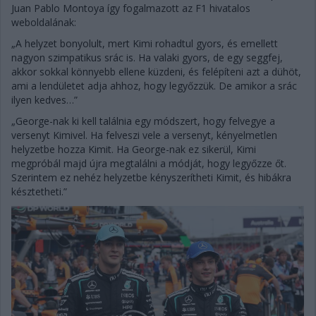
Juan Pablo Montoya így fogalmazott az F1 hivatalos
weboldalának:
„A helyzet bonyolult, mert Kimi rohadtul gyors, és emellett
nagyon szimpatikus srác is. Ha valaki gyors, de egy seggfej,
akkor sokkal könnyebb ellene küzdeni, és felépíteni azt a dühöt,
ami a lendületet adja ahhoz, hogy legyőzzük. De amikor a srác
ilyen kedves…”
„George-nak ki kell találnia egy módszert, hogy felvegye a
versenyt Kimivel. Ha felveszi vele a versenyt, kényelmetlen
helyzetbe hozza Kimit. Ha George-nak ez sikerül, Kimi
megpróbál majd újra megtalálni a módját, hogy legyőzze őt.
Szerintem ez nehéz helyzetbe kényszerítheti Kimit, és hibákra
késztetheti.”