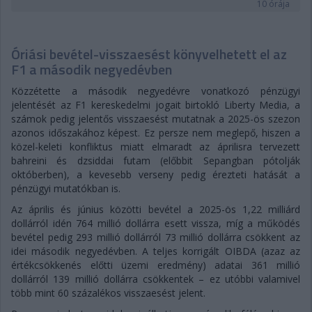
10 órája
Óriási bevétel-visszaesést könyvelhetett el az
F1 a második negyedévben
Közzétette a második negyedévre vonatkozó pénzügyi
jelentését az F1 kereskedelmi jogait birtokló Liberty Media, a
számok pedig jelentős visszaesést mutatnak a 2025-ös szezon
azonos időszakához képest. Ez persze nem meglepő, hiszen a
közel-keleti konfliktus miatt elmaradt az áprilisra tervezett
bahreini és dzsiddai futam (előbbit Sepangban pótolják
októberben), a kevesebb verseny pedig érezteti hatását a
pénzügyi mutatókban is.
Az április és június közötti bevétel a 2025-ös 1,22 milliárd
dollárról idén 764 millió dollárra esett vissza, míg a működés
bevétel pedig 293 millió dollárról 73 millió dollárra csökkent az
idei második negyedévben. A teljes korrigált OIBDA (azaz az
értékcsökkenés előtti üzemi eredmény) adatai 361 millió
dollárról 139 millió dollárra csökkentek – ez utóbbi valamivel
több mint 60 százalékos visszaesést jelent.