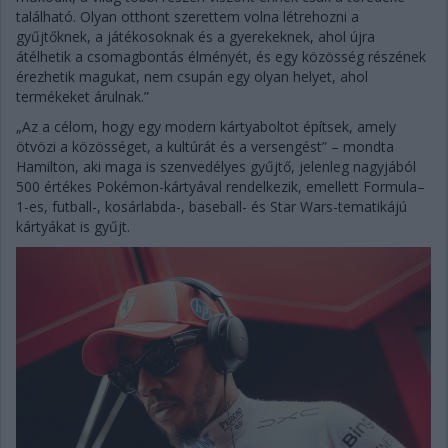
található. Olyan otthont szerettem volna létrehozni a
gyűjtőknek, a játékosoknak és a gyerekeknek, ahol újra
átélhetik a csomagbontás élményét, és egy közösség részének
érezhetik magukat, nem csupán egy olyan helyet, ahol
termékeket árulnak.”
„Az a célom, hogy egy modern kártyaboltot építsek, amely
ötvözi a közösséget, a kultúrát és a versengést” – mondta
Hamilton, aki maga is szenvedélyes gyűjtő, jelenleg nagyjából
500 értékes Pokémon-kártyával rendelkezik, emellett Formula–
1-es, futball-, kosárlabda-, baseball- és Star Wars-tematikájú
kártyákat is gyűjt.