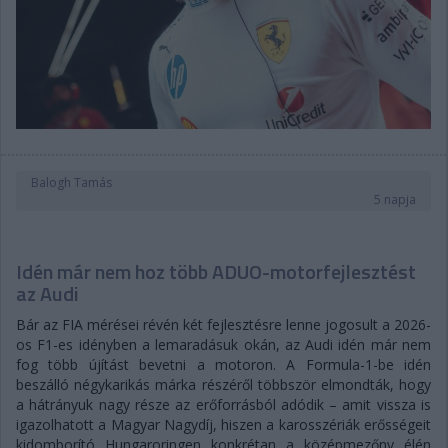
Balogh Tamás
5 napja
Idén már nem hoz több ADUO-motorfejlesztést
az Audi
Bár az FIA mérései révén két fejlesztésre lenne jogosult a 2026-
os F1-es idényben a lemaradásuk okán, az Audi idén már nem
fog több újítást bevetni a motoron. A Formula-1-be idén
beszálló négykarikás márka részéről többször elmondták, hogy
a hátrányuk nagy része az erőforrásból adódik – amit vissza is
igazolhatott a Magyar Nagydíj, hiszen a karosszériák erősségeit
kidomborító Hungaroringen konkrétan a középmezőny élén