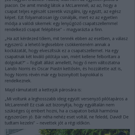
piacon. De amit mindig látok a McLarennél, az az, hogy a
csapat teljes egészét szeretik vizsgálni, így együtt, az egész
képet. Ezt folyamatosan így csinálják, mert ez az egyetlen
módja a valódi sikernek: egy lenyűgöző csapatszellemmel
rendelkező csapat felépítése” – magyarázta a finn.
„Ha azt kérdezed tőlem, mit tennék ebben az esetben, a válasz
egyszerű: a lehető legkisebbre csökkenteném annak a
kockázatát, hogy elveszítsük ez a csapatszellemet. Ha egy
csapatnak két kiváló pilótája van, miért kellene felborítani a
dolgokat?” – foglalt állást amellett, hogy ő nem változtatna
Lando Norris és Oscar Piastri kettősén, és hozzátette azt is,
hogy Norris révén már egy bizonyított bajnokkal is
rendelkeznek.
Majd rámutatott a kettejük párosára is:
„Mi voltunk a leghosszabb ideig együtt versenyző pilótapáros a
McLarennél! Ez csak azt bizonyítja, hogy egyáltalán nem
szükséges új embert hozni, ha a csapaton belüli harmónia
egyszerűen jó. Bár néha nehéz eset voltál, ne feledd, David! De
tudtam kezelni” – nevettek jót a régi időkön.