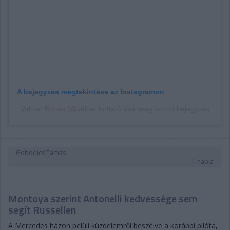
A bejegyzés megtekintése az Instagramon
Valtteri Bottas (@valtteribottas) által megosztott bejegyzés
Gobodics Tamás
1 napja
Montoya szerint Antonelli kedvessége sem
segít Russellen
A Mercedes házon belüli küzdelemről beszélve a korábbi pilóta,