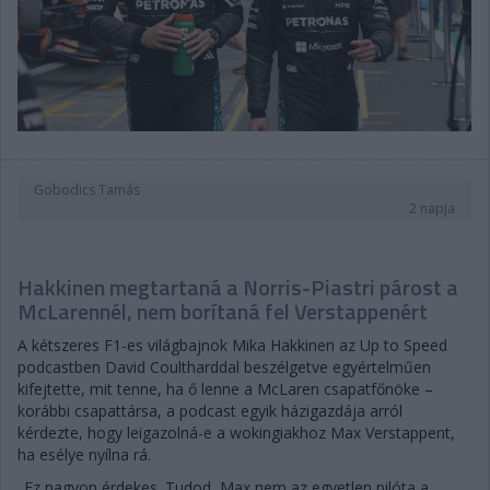
Gobodics Tamás
2 napja
Hakkinen megtartaná a Norris-Piastri párost a
McLarennél, nem borítaná fel Verstappenért
A kétszeres F1-es világbajnok Mika Hakkinen az Up to Speed
podcastben David Coultharddal beszélgetve egyértelműen
kifejtette, mit tenne, ha ő lenne a McLaren csapatfőnöke –
korábbi csapattársa, a podcast egyik házigazdája arról
kérdezte, hogy leigazolná-e a wokingiakhoz Max Verstappent,
ha esélye nyílna rá.
„Ez nagyon érdekes. Tudod, Max nem az egyetlen pilóta a