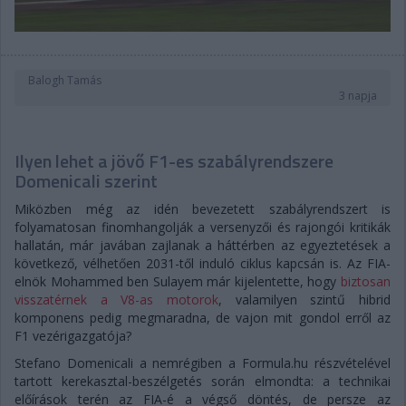
Balogh Tamás
3 napja
Ilyen lehet a jövő F1-es szabályrendszere
Domenicali szerint
Miközben még az idén bevezetett szabályrendszert is
folyamatosan finomhangolják a versenyzői és rajongói kritikák
hallatán, már javában zajlanak a háttérben az egyeztetések a
következő, vélhetően 2031-től induló ciklus kapcsán is. Az FIA-
elnök Mohammed ben Sulayem már kijelentette, hogy
biztosan
visszatérnek a V8-as motorok
, valamilyen szintű hibrid
komponens pedig megmaradna, de vajon mit gondol erről az
F1 vezérigazgatója?
Stefano Domenicali a nemrégiben a Formula.hu részvételével
tartott kerekasztal-beszélgetés során elmondta: a technikai
előírások terén az FIA-é a végső döntés, de persze az