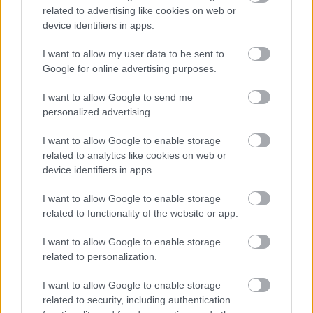
szűk pályán, az a 2026-os szezon egyik csúcspontja volt.”
related to advertising like cookies on web or
device identifiers in apps.
I want to allow my user data to be sent to
Google for online advertising purposes.
I want to allow Google to send me
personalized advertising.
I want to allow Google to enable storage
related to analytics like cookies on web or
device identifiers in apps.
I want to allow Google to enable storage
related to functionality of the website or app.
I want to allow Google to enable storage
Gellérfi Gergő
related to personalization.
5 napja
I want to allow Google to enable storage
related to security, including authentication
Lewis Hamilton régi szenvedélye nyomán új