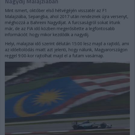
Nagydíj Malajziában
Mint ismert, október első hétvégéjén visszatér az F1
Malajziába, Sepangba, ahol 2017 után rendeznek újra versenyt,
méghozzá a Bahreini Nagydíjat. A furcsaságról sokat írtunk
már, de az FIA idő közben megerősítette a legfontosabb
információt: hogy mikor kezdődik a nagydíj.
Helyi, malajziai idő szerint délután 15:00 lesz majd a rajtidő, ami
az időeltolódás miatt azt jelenti, hogy nálunk, Magyarországon
reggel 9:00-kor rajtolhat majd el a futam vasárnap.