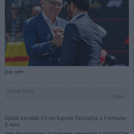
fotó: DPPI
Balogh Tamás
3 napja
Újabb korábbi F2-es bajnok folytatja a Formula-
E-ben
Theo Pourchaire lesz az Opel egyik versenyzője a 2026/2027-es