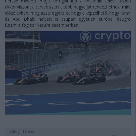
Persze mindezt majd korrigálhatja a második félév, hiszen
akkor viszont a tervek szerint több nagydíjat rendezhetnek, mint
előző évben, még azzal együtt is, hogy elképzelhető, hogy Katar
és Abu Dhabi helyett is csupán egyetlen európai beugró
futamra fog sor kerülni decemberben.
Balogh Tamás