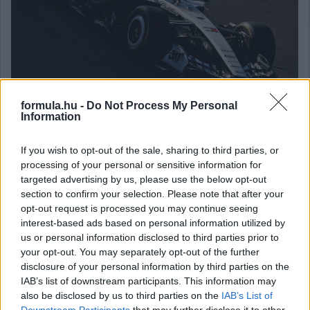
formula.hu -
Do Not Process My Personal
Information
Gellérfi Gergő
If you wish to opt-out of the sale, sharing to third parties, or
5 napja
processing of your personal or sensitive information for
targeted advertising by us, please use the below opt-out
section to confirm your selection. Please note that after your
Marko szerint a szurkolók nem tudják, mi
opt-out request is processed you may continue seeing
történik valójában
interest-based ads based on personal information utilized by
us or personal information disclosed to third parties prior to
A Red Bull korábbi tanácsadója, Helmut Marko szerint ugyan
your opt-out. You may separately opt-out of the further
látványosabbá váltak a Formula–1-es futamok a 2026-os
disclosure of your personal information by third parties on the
szabályok bevezetése óta, de sok előzés nem feltétlenül a
versenyzők képességeit tükrözi. Az osztrák szakember úgy véli,
IAB’s list of downstream participants. This information may
a szurkolók többsége nem is tudja, hogy számos manőver
also be disclosed by us to third parties on the
IAB’s List of
hátterében technikai okok állnak.
Downstream Participants
that may further disclose it to other