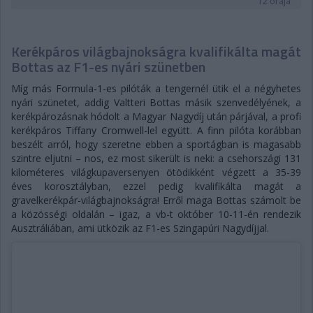
12 órája
Kerékpáros világbajnokságra kvalifikálta magát
Bottas az F1-es nyári szünetben
Míg más Formula-1-es pilóták a tengernél ütik el a négyhetes
nyári szünetet, addig Valtteri Bottas másik szenvedélyének, a
kerékpározásnak hódolt a Magyar Nagydíj után párjával, a profi
kerékpáros Tiffany Cromwell-lel együtt. A finn pilóta korábban
beszélt arról, hogy szeretne ebben a sportágban is magasabb
szintre eljutni – nos, ez most sikerült is neki: a csehországi 131
kilométeres világkupaversenyen ötödikként végzett a 35-39
éves korosztályban, ezzel pedig kvalifikálta magát a
gravelkerékpár-világbajnokságra! Erről maga Bottas számolt be
a közösségi oldalán – igaz, a vb-t október 10-11-én rendezik
Ausztráliában, ami ütközik az F1-es Szingapúri Nagydíjjal.