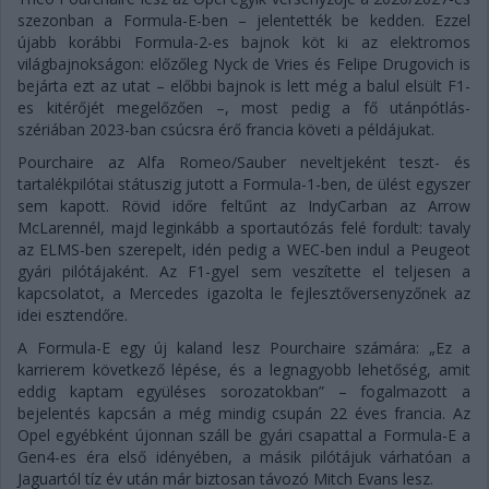
szezonban a Formula-E-ben – jelentették be kedden. Ezzel
újabb korábbi Formula-2-es bajnok köt ki az elektromos
világbajnokságon: előzőleg Nyck de Vries és Felipe Drugovich is
bejárta ezt az utat – előbbi bajnok is lett még a balul elsült F1-
es kitérőjét megelőzően –, most pedig a fő utánpótlás-
szériában 2023-ban csúcsra érő francia követi a példájukat.
Pourchaire az Alfa Romeo/Sauber neveltjeként teszt- és
tartalékpilótai státuszig jutott a Formula-1-ben, de ülést egyszer
sem kapott. Rövid időre feltűnt az IndyCarban az Arrow
McLarennél, majd leginkább a sportautózás felé fordult: tavaly
az ELMS-ben szerepelt, idén pedig a WEC-ben indul a Peugeot
gyári pilótájaként. Az F1-gyel sem veszítette el teljesen a
kapcsolatot, a Mercedes igazolta le fejlesztőversenyzőnek az
idei esztendőre.
A Formula-E egy új kaland lesz Pourchaire számára: „Ez a
karrierem következő lépése, és a legnagyobb lehetőség, amit
eddig kaptam együléses sorozatokban” – fogalmazott a
bejelentés kapcsán a még mindig csupán 22 éves francia. Az
Opel egyébként újonnan száll be gyári csapattal a Formula-E a
Gen4-es éra első idényében, a másik pilótájuk várhatóan a
Jaguartól tíz év után már biztosan távozó Mitch Evans lesz.