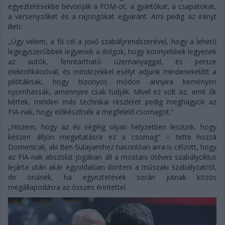
egyeztetésekbe bevonják a FOM-ot, a gyártókat, a csapatokat,
a versenyzőket és a rajongókat egyaránt. Ami pedig az irányt
illeti:
„Úgy vélem, a fő cél a jövő szabályrendszerével, hogy a lehető
legegyszerűbbek legyenek a dolgok, hogy könnyebbek legyenek
az autók, fenntartható üzemanyaggal, és persze
elektrifikációval, és mindezekkel esélyt adjunk mindenekelőtt a
pilótáknak, hogy bizonyos módon annyira keményen
nyomhassák, amennyire csak tudják. Mivel ez volt az, amit ők
kértek, minden más technikai részletet pedig meghagyok az
FIA-nak, hogy előkészítsék a megfelelő csomagot.”
„Hiszem, hogy az év végéig olyan helyzetben leszünk, hogy
készen álljon megvitatásra ez a csomag” – tette hozzá
Domenicali, aki Ben Sulayamhez hasonlóan arra is célzott, hogy
az FIA-nak abszolút jogában áll a mostani ötéves szabályciklus
lejárta után akár egyoldalúan dönteni a műszaki szabályzatról,
de örülnek, ha egyeztetések során jutnak közös
megállapodásra az összes érintettel.