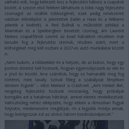
várható volt, hogy kiélezett lesz a fejlesztési háború a csapatok
között. A szezon első felében láthattunk is több nagy fejlesztési
csomagot az istállók többségénél, ezek pedig rendszerint
valóban előrelépést is jelentettek (talán a Haas és a Williams
jelentik a kivételt). A Red Bullnál is működött például a
Miamiban és a Spielbergben bevetett csomag, ám Laurent
Mekies csapatfőnök szerint az évad hátralévő részében már
lassulni fog a fejlesztési ütemük, részben azért, mert a
költségeket meg kell osztani a 2027-es autó munkálatai között
is:
„Nem tudom, a többiekkel mi a helyzet, de az biztos, hogy egy
ponton döntést kell hoznunk, hogyan egyensúlyozunk az idei és
a jövő év között. Arra számítok, hogy ez hamarabb meg fog
történni, mint tavaly. Szóval főleg a szabályzat fényében
dönteni fogunk” – idézi Mekiest a Crash.net. „Ami minket illet,
rengeteg fejlesztést hoztunk mostanáig, hogy próbáljuk
korrigálni azt a hatalmas hátrányt, amivel eleinte rendelkeztünk.
Valószínűleg nehéz elképzelni, hogy ebben a ritmusban fogjuk
folytatni, mindenesetre meglátjuk, mi a legjobb módja annak,
hogy ledolgozzuk ezt az utolsó három tizedmásodpercet.”