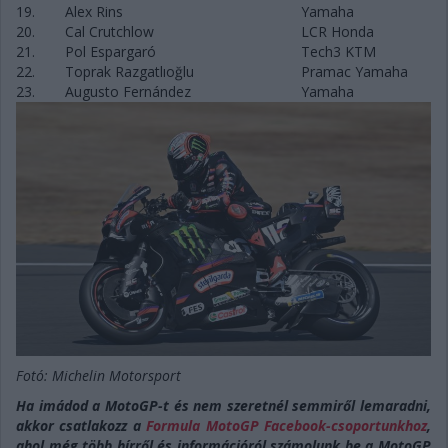
19.
Alex Rins
Yamaha
20.
Cal Crutchlow
LCR Honda
21.
Pol Espargaró
Tech3 KTM
22.
Toprak Razgatlıoğlu
Pramac Yamaha
23.
Augusto Fernández
Yamaha
Fotó: Michelin Motorsport
Ha imádod a MotoGP-t és nem szeretnél semmiről lemaradni,
akkor csatlakozz a
Formula MotoGP Facebook-csoportunkhoz
,
ahol még több hírről és információról számolunk be a MotoGP