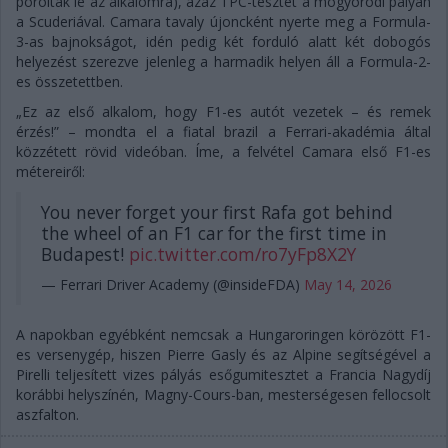
porolták le az alkalomra), azaz TPC-tesztet a mogyoródi pályán
a Scuderiával. Camara tavaly újoncként nyerte meg a Formula-
3-as bajnokságot, idén pedig két forduló alatt két dobogós
helyezést szerezve jelenleg a harmadik helyen áll a Formula-2-
es összetettben.
„Ez az első alkalom, hogy F1-es autót vezetek – és remek
érzés!” – mondta el a fiatal brazil a Ferrari-akadémia által
közzétett rövid videóban. Íme, a felvétel Camara első F1-es
métereiről:
You never forget your first Rafa got behind
the wheel of an F1 car for the first time in
Budapest!
pic.twitter.com/ro7yFp8X2Y
— Ferrari Driver Academy (@insideFDA)
May 14, 2026
A napokban egyébként nemcsak a Hungaroringen körözött F1-
es versenygép, hiszen Pierre Gasly és az Alpine segítségével a
Pirelli teljesített vizes pályás esőgumitesztet a Francia Nagydíj
korábbi helyszínén, Magny-Cours-ban, mesterségesen fellocsolt
aszfalton.