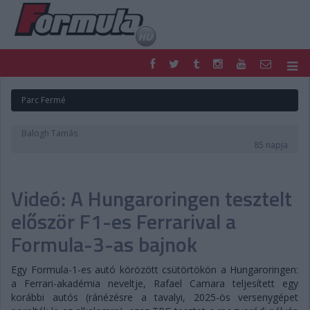
F1
PARC FERMÉ
Parc Fermé
FORMULA
MOTOR
NEMZETKÖZI
HAZAI
Balogh Tamás
RETRO
EGYÉB
85 napja
PODCAST
SHOP
LIVE
TIPPJÁTÉK
Videó: A Hungaroringen tesztelt
DIGITÁLIS MAGAZIN
PONTÁLLÁSOK
VERSENYNAPTÁRAK
először F1-es Ferrarival a
Formula-3-as bajnok
Egy Formula-1-es autó körözött csütörtökön a Hungaroringen:
a Ferrari-akadémia neveltje, Rafael Camara teljesített egy
korábbi autós (ránézésre a tavalyi, 2025-ös versenygépet