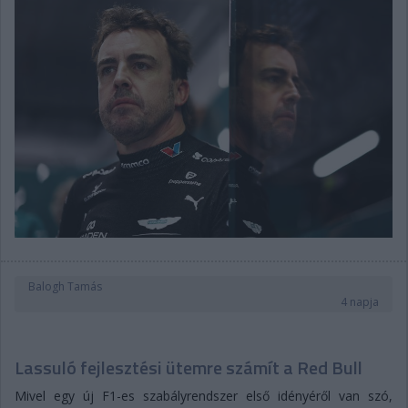
Balogh Tamás
4 napja
Lassuló fejlesztési ütemre számít a Red Bull
Mivel egy új F1-es szabályrendszer első idényéről van szó,