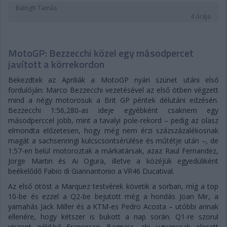
Balogh Tamás
4 órája
MotoGP: Bezzecchi közel egy másodpercet
javított a körrekordon
Bekezdtek az Apriliák a MotoGP nyári szünet utáni első
fordulóján: Marco Bezzecchi vezetésével az első ötben végzett
mind a négy motorosuk a Brit GP péntek délutáni edzésén.
Bezzecchi 1:56,280-as ideje egyébként csaknem egy
másodperccel jobb, mint a tavalyi pole-rekord – pedig az olasz
elmondta előzetesen, hogy még nem érzi százszázalékosnak
magát a sachsenringi kulcscsontsérülése és műtétje után –, de
1:57-en belül motoroztak a márkatársak, azaz Raul Fernandez,
Jorge Martin és Ai Ogura, illetve a közéjük egyedüliként
beékelődő Fabio di Giannantonio a VR46 Ducatival.
Az első ötöst a Marquez testvérek követik a sorban, míg a top
10-be és ezzel a Q2-be bejutott még a hondás Joan Mir, a
yamahás Jack Miller és a KTM-es Pedro Acosta – utóbbi annak
ellenére, hogy kétszer is bukott a nap során. Q1-re szorul
viszont például Francesco Bagnaia, aki ugyancsak elesett