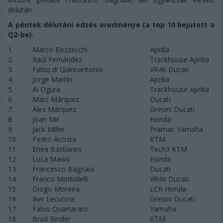
délután.
A péntek délutáni edzés eredménye (a top 10 bejutott a
Q2-be):
1.
Marco Bezzecchi
Aprilia
2.
Raúl Fernández
Trackhouse Aprilia
3.
Fabio di Giannantonio
VR46 Ducati
4.
Jorge Martín
Aprilia
5.
Ai Ogura
Trackhouse Aprilia
6.
Marc Márquez
Ducati
7.
Álex Márquez
Gresini Ducati
8.
Joan Mir
Honda
9.
Jack Miller
Pramac Yamaha
10.
Pedro Acosta
KTM
11.
Enea Bastianini
Tech3 KTM
12.
Luca Marini
Honda
13.
Francesco Bagnaia
Ducati
14.
Franco Morbidelli
VR46 Ducati
15.
Diogo Moreira
LCR Honda
16.
Iker Lecuona
Gresini Ducati
17.
Fabio Quartararo
Yamaha
18.
Brad Binder
KTM