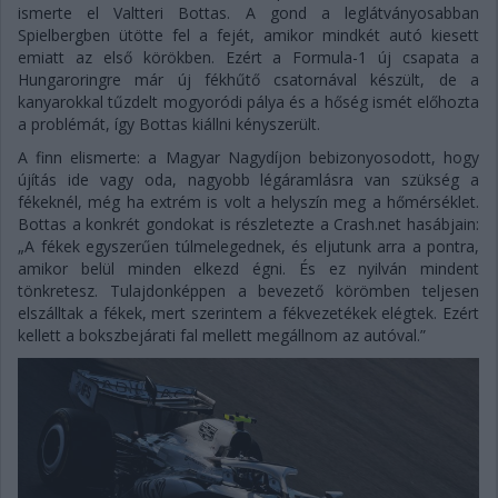
ismerte el Valtteri Bottas. A gond a leglátványosabban
Spielbergben ütötte fel a fejét, amikor mindkét autó kiesett
emiatt az első körökben. Ezért a Formula-1 új csapata a
Hungaroringre már új fékhűtő csatornával készült, de a
kanyarokkal tűzdelt mogyoródi pálya és a hőség ismét előhozta
a problémát, így Bottas kiállni kényszerült.
A finn elismerte: a Magyar Nagydíjon bebizonyosodott, hogy
újítás ide vagy oda, nagyobb légáramlásra van szükség a
fékeknél, még ha extrém is volt a helyszín meg a hőmérséklet.
Bottas a konkrét gondokat is részletezte a Crash.net hasábjain:
„A fékek egyszerűen túlmelegednek, és eljutunk arra a pontra,
amikor belül minden elkezd égni. És ez nyilván mindent
tönkretesz. Tulajdonképpen a bevezető körömben teljesen
elszálltak a fékek, mert szerintem a fékvezetékek elégtek. Ezért
kellett a bokszbejárati fal mellett megállnom az autóval.”