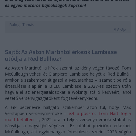
és egyéb motoros bajnokságok kapcsán!
Balogh Tamás
5 órája
Sajtó: Az Aston Martintól érkezik Lambiase
utódja a Red Bullhoz?
Az Aston Martintól a hírek szerint az idény végén távozó Tom
McCullough veheti át Gianpiero Lambiase helyét a Red Bullnál,
amikor a szakember átigazol a McLarenhez – számolt be róla
értesülései alapján a BILD. Lambiase a 2027-es szezon után
hagyja el az energiaitalosokat a wokingi istálló kedvéért, ahol
vezető versenyigazgatóként fog tevékenykedni.
A GP becenévre hallgató szakember azon túl, hogy Max
Verstappen versenymérnöke –
ezt a posztot Tom Hart fogja
majd betölteni
–, 2022 óta a teljes versenymérnöki stábot is
irányítja a nagydíjhétvégéken. Ez utóbbi pozícióra érkezhet
McCullough, aki egybehangzó értesülések szerint 2026 végén