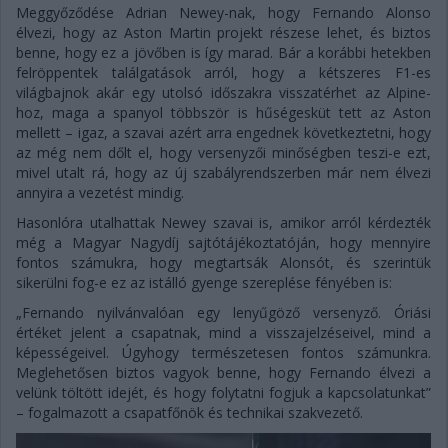
Meggyőződése Adrian Newey-nak, hogy Fernando Alonso
élvezi, hogy az Aston Martin projekt részese lehet, és biztos
benne, hogy ez a jövőben is így marad. Bár a korábbi hetekben
felröppentek találgatások arról, hogy a kétszeres F1-es
világbajnok akár egy utolsó időszakra visszatérhet az Alpine-
hoz, maga a spanyol többször is hűségesküt tett az Aston
mellett – igaz, a szavai azért arra engednek következtetni, hogy
az még nem dőlt el, hogy versenyzői minőségben teszi-e ezt,
mivel utalt rá, hogy az új szabályrendszerben már nem élvezi
annyira a vezetést mindig.
Hasonlóra utalhattak Newey szavai is, amikor arról kérdezték
még a Magyar Nagydíj sajtótájékoztatóján, hogy mennyire
fontos számukra, hogy megtartsák Alonsót, és szerintük
sikerülni fog-e ez az istálló gyenge szereplése fényében is:
„Fernando nyilvánvalóan egy lenyűgöző versenyző. Óriási
értéket jelent a csapatnak, mind a visszajelzéseivel, mind a
képességeivel. Úgyhogy természetesen fontos számunkra.
Meglehetősen biztos vagyok benne, hogy Fernando élvezi a
velünk töltött idejét, és hogy folytatni fogjuk a kapcsolatunkat”
– fogalmazott a csapatfőnök és technikai szakvezető.