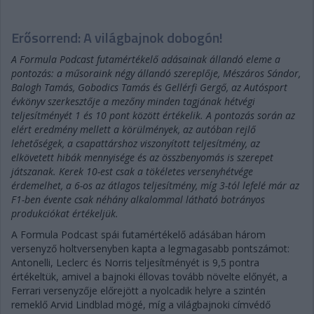
Erősorrend: A világbajnok dobogón!
A Formula Podcast futamértékelő adásainak állandó eleme a
pontozás: a műsoraink négy állandó szereplője, Mészáros Sándor,
Balogh Tamás, Gobodics Tamás és Gellérfi Gergő, az Autósport
évkönyv szerkesztője a mezőny minden tagjának hétvégi
teljesítményét 1 és 10 pont között értékelik. A pontozás során az
elért eredmény mellett a körülmények, az autóban rejlő
lehetőségek, a csapattárshoz viszonyított teljesítmény, az
elkövetett hibák mennyisége és az összbenyomás is szerepet
játszanak. Kerek 10-est csak a tökéletes versenyhétvége
érdemelhet, a 6-os az átlagos teljesítmény, míg 3-tól lefelé már az
F1-ben évente csak néhány alkalommal látható botrányos
produkciókat értékeljük.
A Formula Podcast spái futamértékelő adásában három
versenyző holtversenyben kapta a legmagasabb pontszámot:
Antonelli, Leclerc és Norris teljesítményét is 9,5 pontra
értékeltük, amivel a bajnoki éllovas tovább növelte előnyét, a
Ferrari versenyzője előrejött a nyolcadik helyre a szintén
remeklő Arvid Lindblad mögé, míg a világbajnoki címvédő