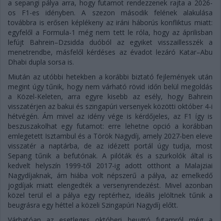
a sepangi pálya arra, hogy futamot rendezzenek rajta a 2026-
os F1-es idényben. A szezon második felének alakulása
továbbra is erősen képlékeny az iráni háborús konfliktus miatt:
egyfelől a Formula-1 még nem tett le róla, hogy az áprilisban
lefújt Bahrein–Dzsidda duóból az egyiket visszaillesszék a
menetrendbe, másfelől kérdéses az évadot lezáró Katar–Abu
Dhabi dupla sorsa is.
Miután az utóbbi hetekben a korábbi biztató fejlemények után
megint úgy tűnik, hogy nem várható rövid időn belül megoldás
a Közel-Keleten, arra egyre kisebb az esély, hogy Bahrein
visszatérjen az bakui és szingapúri versenyek közötti október 4-i
hétvégén. Ám mivel az idény vége is kérdőjeles, az F1 így is
beszuszakolhat egy futamot: erre lehetne opció a korábban
emlegetett Isztambul és a Török Nagydíj, amely 2027-ben eleve
visszatér a naptárba, de az idézett portál úgy tudja, most
Sepang tűnik a befutónak. A pilóták és a szurkolók által is
kedvelt helyszín 1999-től 2017-ig adott otthont a Malajziai
Nagydíjaknak, ám hiába volt népszerű a pálya, az emelkedő
jogdíjak miatt elengedték a versenyrendezést. Mivel azonban
közel terül el a pálya egy reptérhez, ideális jelöltnek tűnik a
beugrásra egy héttel a közeli Szingapúri Nagydíj előtt.
Várhatóan az esetleges októberi beugró futamról még a