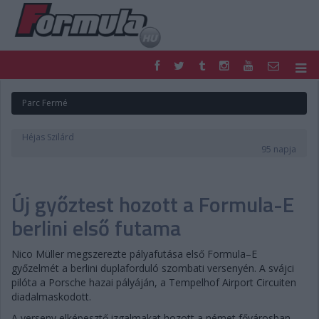
F1
PARC FERMÉ
Parc Fermé
FORMULA
MOTOR
NEMZETKÖZI
HAZAI
Héjas Szilárd
RETRO
EGYÉB
95 napja
PODCAST
SHOP
LIVE
TIPPJÁTÉK
Új győztest hozott a Formula-E
DIGITÁLIS MAGAZIN
PONTÁLLÁSOK
VERSENYNAPTÁRAK
berlini első futama
Nico Müller megszerezte pályafutása első Formula–E
győzelmét a berlini duplaforduló szombati versenyén. A svájci
pilóta a Porsche hazai pályáján, a Tempelhof Airport Circuiten
diadalmaskodott.
A verseny elképesztő izgalmakat hozott a német fővárosban,