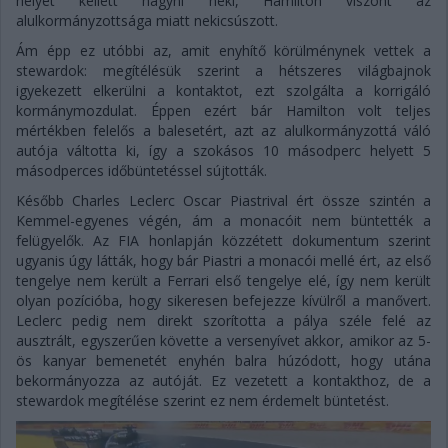
helyet kellett hagyni neki, Hamilton viszont az
alulkormányzottsága miatt nekicsúszott.
Ám épp ez utóbbi az, amit enyhítő körülménynek vettek a
stewardok: megítélésük szerint a hétszeres világbajnok
igyekezett elkerülni a kontaktot, ezt szolgálta a korrigáló
kormánymozdulat. Éppen ezért bár Hamilton volt teljes
mértékben felelős a balesetért, azt az alulkormányzottá váló
autója váltotta ki, így a szokásos 10 másodperc helyett 5
másodperces időbüntetéssel sújtották.
Később Charles Leclerc Oscar Piastrival ért össze szintén a
Kemmel-egyenes végén, ám a monacóit nem büntették a
felügyelők. Az FIA honlapján közzétett dokumentum szerint
ugyanis úgy látták, hogy bár Piastri a monacói mellé ért, az első
tengelye nem került a Ferrari első tengelye elé, így nem került
olyan pozícióba, hogy sikeresen befejezze kívülről a manővert.
Leclerc pedig nem direkt szorította a pálya széle felé az
ausztrált, egyszerűen követte a versenyívet akkor, amikor az 5-
ös kanyar bemenetét enyhén balra húzódott, hogy utána
bekormányozza az autóját. Ez vezetett a kontakthoz, de a
stewardok megítélése szerint ez nem érdemelt büntetést.