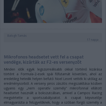
Balogh Tamás
17 napja
Mikrofonos headsetet vett fel a csapat
vendége, kizárták az F2-es versenyzőt
Minden idők egyik legszürreálisabb okkal történő kizárása
történt a Formula-2-esek spái főfutamát követően, ahol az
eredetileg hetedik helyen befutó Noel Leont vették ki utólag az
eredménysorból. A verseny piros zászlós megszakítása közben
ugyanis egy „nem operatív személy” mikrofonnal ellátott
headsetet használt a bokszutcában, amivel a Campos Racing
megsértette a sportszabályzatot. A csapat képviselője
elmagyarázta a felügyelőknek, hogy a szóban forgó személy a