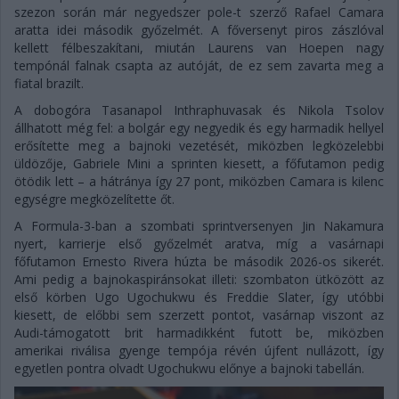
szezon során már negyedszer pole-t szerző Rafael Camara
aratta idei második győzelmét. A főversenyt piros zászlóval
kellett félbeszakítani, miután Laurens van Hoepen nagy
tempónál falnak csapta az autóját, de ez sem zavarta meg a
fiatal brazilt.
A dobogóra Tasanapol Inthraphuvasak és Nikola Tsolov
állhatott még fel: a bolgár egy negyedik és egy harmadik hellyel
erősítette meg a bajnoki vezetését, miközben legközelebbi
üldözője, Gabriele Mini a sprinten kiesett, a főfutamon pedig
ötödik lett – a hátránya így 27 pont, miközben Camara is kilenc
egységre megközelítette őt.
A Formula-3-ban a szombati sprintversenyen Jin Nakamura
nyert, karrierje első győzelmét aratva, míg a vasárnapi
főfutamon Ernesto Rivera húzta be második 2026-os sikerét.
Ami pedig a bajnokaspiránsokat illeti: szombaton ütközött az
első körben Ugo Ugochukwu és Freddie Slater, így utóbbi
kiesett, de előbbi sem szerzett pontot, vasárnap viszont az
Audi-támogatott brit harmadikként futott be, miközben
amerikai riválisa gyenge tempója révén újfent nullázott, így
egyetlen pontra olvadt Ugochukwu előnye a bajnoki tabellán.