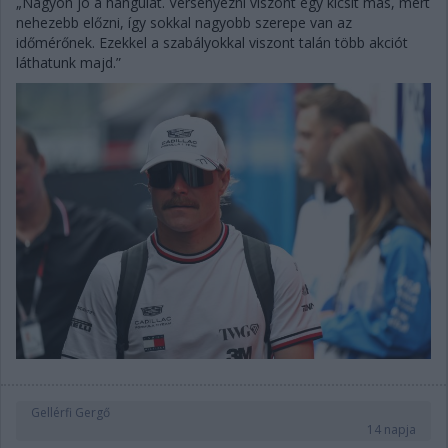
„Nagyon jó a hangulat. Versenyezni viszont egy kicsit más, mert
nehezebb előzni, így sokkal nagyobb szerepe van az
időmérőnek. Ezekkel a szabályokkal viszont talán több akciót
láthatunk majd.”
Gellérfi Gergő
14 napja