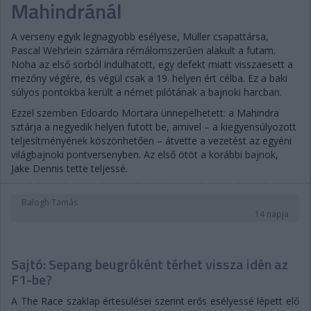
Mahindránál
A verseny egyik legnagyobb esélyese, Müller csapattársa,
Pascal Wehrlein számára rémálomszerűen alakult a futam.
Noha az első sorból indulhatott, egy defekt miatt visszaesett a
mezőny végére, és végül csak a 19. helyen ért célba. Ez a baki
súlyos pontokba került a német pilótának a bajnoki harcban.
Ezzel szemben Edoardo Mortara ünnepelhetett: a Mahindra
sztárja a negyedik helyen futott be, amivel – a kiegyensúlyozott
teljesítményének köszönhetően – átvette a vezetést az egyéni
világbajnoki pontversenyben. Az első ötöt a korábbi bajnok,
Jake Dennis tette teljessé.
Balogh Tamás
14 napja
Sajtó: Sepang beugróként térhet vissza idén az
F1-be?
A The Race szaklap értesülései szerint erős esélyessé lépett elő