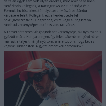
de talán egyik sem volt olyan érdekes, mint amit helyszínen
tartózkodó kollégánk, a RacingNews365 tudósítója és a
Formula.hu főszerkesztő-helyettese, Mészáros Sándor
kérdésére felelt. Kollégánk ezt a kérdést tette fel
neki: „Következik a Hungaroring, és te vagy a Ring királya,
ráadásul versenyképes autód is van. Mit vársz?”
A Ferrari hétszeres világbajnok brit versenyzője, aki nyolcszor is
győzött már a Hungaroringen, így felelt: „Remélem, jövő héten
már azt a teljesítményt nyújtom, amire tudom, hogy képes
vagyok Budapesten. A győzelemért kell harcolnunk.”