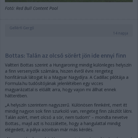
Fotó: Red Bull Content Pool
Gellérfi Gergő
14 napja
Bottas: Talán az olcsó sörért jön ide ennyi finn
Valtteri Bottas szerint a Hungaroring mindig különleges helyszín
a finn versenyzők számára, hiszen évről évre rengeteg
honfitársuk látogat ki a Magyar Nagydíjra. A Cadillac pilótája a
Formula.hu tudósítójának jelenlétében egy vicces
magyarázattal is előállt arra, hogy vajon mi állhat ennek
hátterében.
„A helyszín szerintem nagyszerű. Különösen finnként, mert itt
mindig nagyon sok finn szurkoló van, rengeteg finn zászlót látni.
Talán azért, mert olcsó a sör, nem tudom” – mondta nevetve
Bottas., majd azt is hozzátette, hogy a hangulattal mindig
elégedett, a pálya azonban már más kérdés.