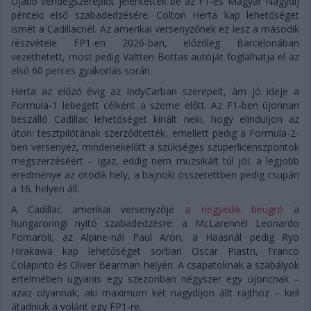
Újabb vendégszereplőt jelentettek be az F1-es Magyar Nagydíj
pénteki első szabadedzésére: Colton Herta kap lehetőséget
ismét a Cadillacnél. Az amerikai versenyzőnek ez lesz a második
részvétele FP1-en 2026-ban, előzőleg Barcelonában
vezethetett, most pedig Valtteri Bottas autóját foglalhatja el az
első 60 perces gyakorlás során.
Herta az előző évig az IndyCarban szerepelt, ám jó ideje a
Formula-1 lebegett célként a szeme előtt. Az F1-ben újonnan
beszálló Cadillac lehetőséget kínált neki, hogy elinduljon az
úton: tesztpilótának szerződtették, emellett pedig a Formula-2-
ben versenyez, mindenekelőtt a szükséges szuperlicenszpontok
megszerzéséért – igaz, eddig nem muzsikált túl jól: a legjobb
eredménye az ötödik hely, a bajnoki összetettben pedig csupán
a 16. helyen áll.
A Cadillac amerikai versenyzője
a negyedik beugró
a
hungaroringi nyitó szabadedzésre: a McLarennél Leonardo
Fornaroli, az Alpine-nál Paul Aron, a Haasnál pedig Ryo
Hirakawa kap lehetőséget sorban Oscar Piastri, Franco
Colapinto és Oliver Bearman helyén. A csapatoknak a szabályok
értelmében ugyanis egy szezonban négyszer egy újoncnak –
azaz olyannak, aki maximum két nagydíjon állt rajthoz – kell
átadniuk a volánt egy FP1-re.