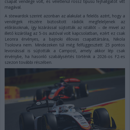
csapat vendége volt, és véletlenül rossz típusú fejhallgatót vitt
magával.
A stewardok szerint azonban az alakulat a felelős azért, hogy a
vendégek részére biztosított rádiók megfeleljenek az
előírásoknak, így kizárással sújtották az istállót – de mivel az
illető kizárólag az 5-ös autóval volt kapcsolatban, ezért ez csak
Leonra érvényes, a bajnoki éllovas csapattársára, Nikola
Tsolovra nem. Mindezeken túl még felfüggesztett 25 pontos
levonással is sújtották a Campost, amely akkor lép csak
érvénybe, ha hasonló szabálysértés történik a 2026-os F2-es
szezon további részében.