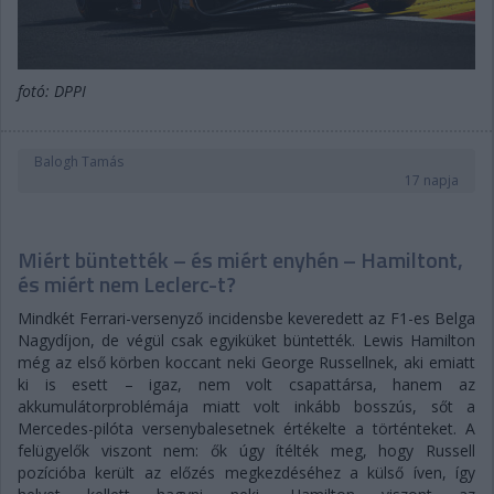
fotó: DPPI
Balogh Tamás
17 napja
Miért büntették – és miért enyhén – Hamiltont,
és miért nem Leclerc-t?
Mindkét Ferrari-versenyző incidensbe keveredett az F1-es Belga
Nagydíjon, de végül csak egyiküket büntették. Lewis Hamilton
még az első körben koccant neki George Russellnek, aki emiatt
ki is esett – igaz, nem volt csapattársa, hanem az
akkumulátorproblémája miatt volt inkább bosszús, sőt a
Mercedes-pilóta versenybalesetnek értékelte a történteket. A
felügyelők viszont nem: ők úgy ítélték meg, hogy Russell
pozícióba került az előzés megkezdéséhez a külső íven, így