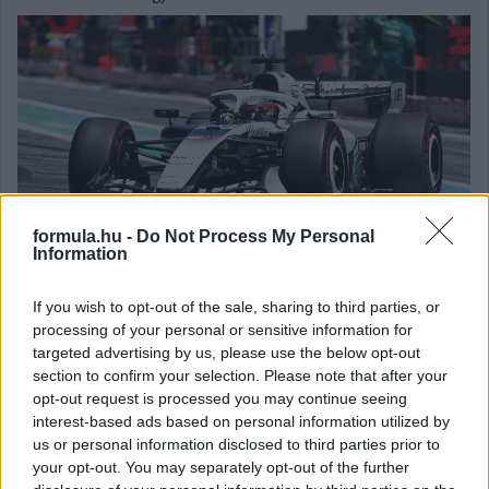
formula.hu -
Do Not Process My Personal
Information
If you wish to opt-out of the sale, sharing to third parties, or
processing of your personal or sensitive information for
targeted advertising by us, please use the below opt-out
section to confirm your selection. Please note that after your
Balogh Tamás
15 napja
opt-out request is processed you may continue seeing
interest-based ads based on personal information utilized by
us or personal information disclosed to third parties prior to
„Ő a következő a sorban” – Tsolov érkezhet az
your opt-out. You may separately opt-out of the further