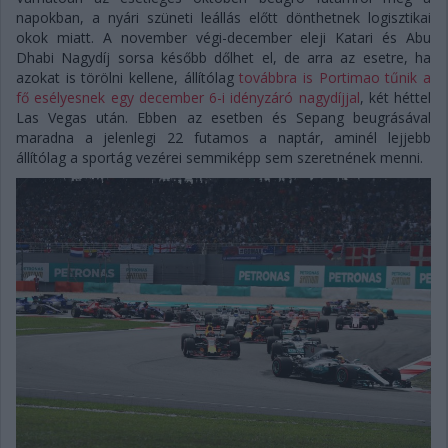
napokban, a nyári szüneti leállás előtt dönthetnek logisztikai
okok miatt. A november végi-december eleji Katari és Abu
Dhabi Nagydíj sorsa később dőlhet el, de arra az esetre, ha
azokat is törölni kellene, állítólag
továbbra is Portimao tűnik a
fő esélyesnek egy december 6-i idényzáró nagydíjjal
, két héttel
Las Vegas után. Ebben az esetben és Sepang beugrásával
maradna a jelenlegi 22 futamos a naptár, aminél lejjebb
állítólag a sportág vezérei semmiképp sem szeretnének menni.