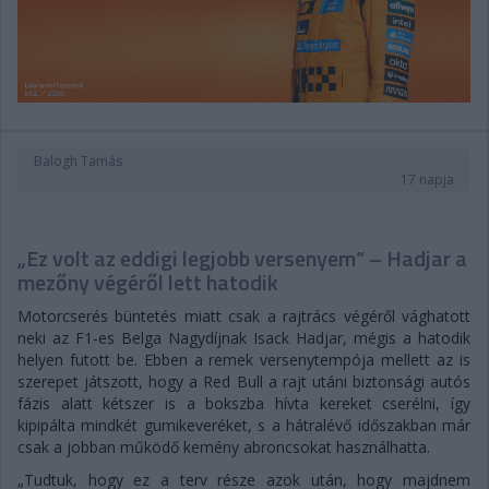
Balogh Tamás
17 napja
„Ez volt az eddigi legjobb versenyem” – Hadjar a
mezőny végéről lett hatodik
Motorcserés büntetés miatt csak a rajtrács végéről vághatott
neki az F1-es Belga Nagydíjnak Isack Hadjar, mégis a hatodik
helyen futott be. Ebben a remek versenytempója mellett az is
szerepet játszott, hogy a Red Bull a rajt utáni biztonsági autós
fázis alatt kétszer is a bokszba hívta kereket cserélni, így
kipipálta mindkét gumikeveréket, s a hátralévő időszakban már
csak a jobban működő kemény abroncsokat használhatta.
„Tudtuk, hogy ez a terv része azok után, hogy majdnem