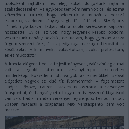
utolsóként rajtoltam, és elég sokat dolgoztunk rajta a
szabadedzéseken. Az egykörös tempóm nem volt cél, és ez ma
kifizetődött. Örülök, hogy beletettük a munkát a hosszú
etapokba, szerintem tényleg segített” – értékelt a Sky Sports
F1-nek nyilatkozva Hadjar, aki a dupla kerékcsere kapcsán
hozzátette: „A cél az volt, hogy legyenek később opcióim.
Veszítettünk néhány pozíciót, de tudtam, hogy gyorsan vissza
fogom szerezni őket, és ez pedig rugalmasságot biztosított a
későbbiekre. A keményeket választottam, azokat preferáltam,
és ez működött.”
A francia elégedett volt a teljesítményével: „Valószínűleg a mai
volt a legjobb futamom, versenytempó tekintetében
mindenképp. Közvetlenül ott vagyok az élmenőkkel, szóval
elégedett vagyok az első tíz futamommal” – fogalmazott
Hadjar. Főnöke, Laurent Mekies is osztotta a versenyző
álláspontját, és hangsúlyozta, hogy nem is egyszerű kiugrásról
van szó, Hadjar minden versenyen egyre jobb tempót mutat,
Spában ráadásul a csapattárs Max Verstappentől sem volt
messze.