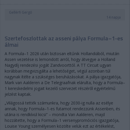
Gellérfi Gergő
14 napja
Szertefoszlottak az asseni pálya Formula–1-es
álmai
A Formula–1 2026 után biztosan eltűnik Hollandiából, miután
Assen vezetése is lemondott arról, hogy átvegye a Holland
Nagydíj rendezési jogát Zandvoorttól. A TT Circuit ugyan
korábban megvizsgálta a lehetőséget, végül azonban túl
nagynak ítélte a szükséges beruházásokat. A pálya igazgatója,
Mark van Aalderen a De Telegraafnak elárulta, hogy a Formula–
1 kereskedelmi jogait kezelő szervezet részéről egyértelmű
jelzést kaptak.
„Világossá tették számunkra, hogy 2030-ig nulla az esélye
annak, hogy Formula–1-es futamot rendezzünk Assenben, és
utána is rendkívül kicsi” – mondta Van Aalderen, majd
hozzátette, hogy a Formula–1 versenypromóciós igazgatója,
Louise Young személyesen közölte velük ezt az értékelést,