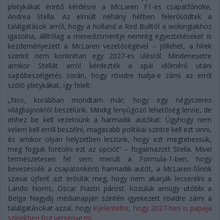
pletykákat érintő kérdésre a McLaren F1-es csapatfőnöke,
Andrea Stella. Az elmúlt néhány hétben felerősödtek a
találgatások arról, hogy a holland a Red Bulltól a wokingiakhoz
igazolna, állítólag a menedzsmentje nemrég egyeztetéseket is
kezdeményezett a McLaren vezetőségével – jóllehet, a hírek
szerint nem konkrétan egy 2027-es ülésről. Mindenesetre
amikor Stellát arról kérdezték a spái időmérő utáni
sajtóbeszélgetés során, hogy rövidre tudja-e zárni az erről
szóló pletykákat, így felelt:
„Nos, korábban mondtam már, hogy egy négyszeres
világbajnokról beszélünk. Mindig lenyűgöző lehetőség lenne, de
ehhez be kell vezetnünk a harmadik autókat. Úgyhogy nem
velem kell erről beszélni, magasabb politikai szintre kell ezt vinni,
és amikor olyan helyzetben leszünk, hogy ezt megtehessük,
meg fogjuk fontolni ezt az opciót” – fogalmazott Stella. Mivel
természetesen fel sem merült a Formula-1-ben, hogy
bevezessék a csapatonkénti harmadik autót, a McLaren-főnök
szavai újfent azt erősítik meg, hogy nem akarják lecserélni a
Lando Norris, Oscar Piastri párost. Közülük amúgy utóbbi a
Belga Nagydíj médianapján szintén igyekezett rövidre zárni a
találgatásokat azzal, hogy
kijelentette, hogy 2027-ben is papaja
színekben fog versenyezni
.