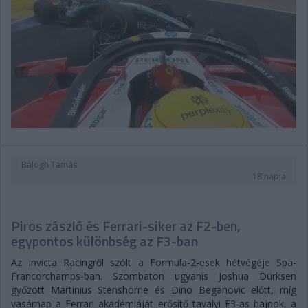
Balogh Tamás
18 napja
Piros zászló és Ferrari-siker az F2-ben,
egypontos különbség az F3-ban
Az Invicta Racingről szólt a Formula-2-esek hétvégéje Spa-
Francorchamps-ban. Szombaton ugyanis Joshua Dürksen
győzött Martinius Stenshorne és Dino Beganovic előtt, míg
vasárnap a Ferrari akadémiáját erősítő tavalyi F3-as bajnok, a