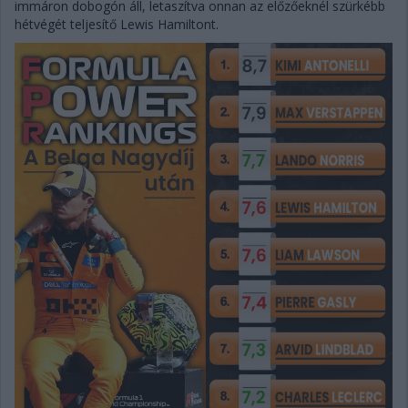
immáron dobogón áll, letaszítva onnan az előzőeknél szürkébb
hétvégét teljesítő Lewis Hamiltont.