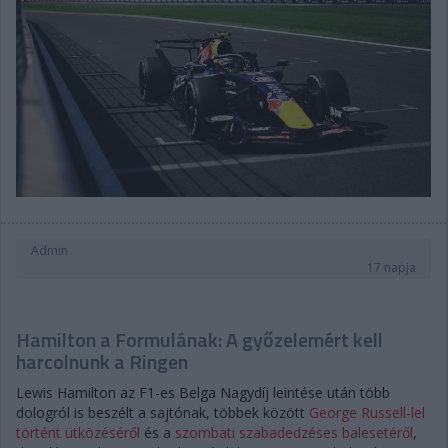
Admin
17 napja
Hamilton a Formulának: A győzelemért kell
harcolnunk a Ringen
Lewis Hamilton az F1-es Belga Nagydíj leintése után több
dologról is beszélt a sajtónak, többek között
George Russell-lel
történt ütközéséről
és a
szombati szabadedzéses balesetéről
,