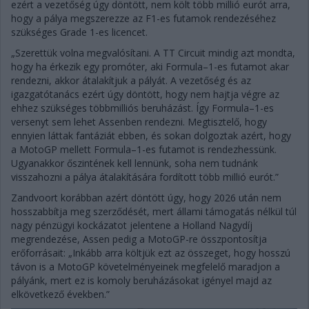
ezért a vezetőség úgy döntött, nem költ több millió eurót arra,
hogy a pálya megszerezze az F1-es futamok rendezéséhez
szükséges Grade 1-es licencet.
„Szerettük volna megvalósítani. A TT Circuit mindig azt mondta,
hogy ha érkezik egy promóter, aki Formula–1-es futamot akar
rendezni, akkor átalakítjuk a pályát. A vezetőség és az
igazgatótanács ezért úgy döntött, hogy nem hajtja végre az
ehhez szükséges többmilliós beruházást. Így Formula–1-es
versenyt sem lehet Assenben rendezni. Megtisztelő, hogy
ennyien láttak fantáziát ebben, és sokan dolgoztak azért, hogy
a MotoGP mellett Formula–1-es futamot is rendezhessünk.
Ugyanakkor őszintének kell lennünk, soha nem tudnánk
visszahozni a pálya átalakítására fordított több millió eurót.”
Zandvoort korábban azért döntött úgy, hogy 2026 után nem
hosszabbítja meg szerződését, mert állami támogatás nélkül túl
nagy pénzügyi kockázatot jelentene a Holland Nagydíj
megrendezése, Assen pedig a MotoGP-re összpontosítja
erőforrásait: „Inkább arra költjük ezt az összeget, hogy hosszú
távon is a MotoGP követelményeinek megfelelő maradjon a
pályánk, mert ez is komoly beruházásokat igényel majd az
elkövetkező években.”