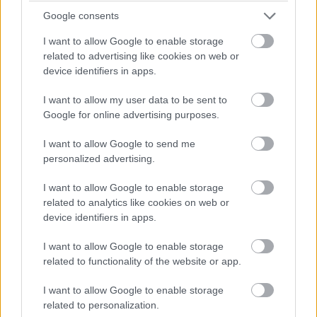
Google consents
I want to allow Google to enable storage
related to advertising like cookies on web or
device identifiers in apps.
I want to allow my user data to be sent to
Google for online advertising purposes.
I want to allow Google to send me
personalized advertising.
I want to allow Google to enable storage
related to analytics like cookies on web or
device identifiers in apps.
Balogh Tamás
15 napja
I want to allow Google to enable storage
related to functionality of the website or app.
I want to allow Google to enable storage
Alpine-ra cseréli az Audit a tartalékpilóta, a
related to personalization.
Toyota japánja is autóba ül az F1-es Magyar