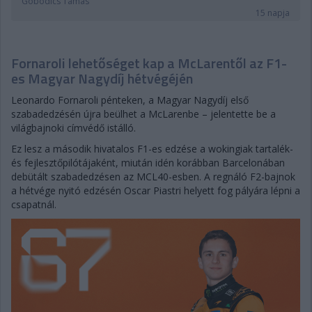
Gobodics Tamás
15 napja
Fornaroli lehetőséget kap a McLarentől az F1-
es Magyar Nagydíj hétvégéjén
Leonardo Fornaroli pénteken, a Magyar Nagydíj első
szabadedzésén újra beülhet a McLarenbe – jelentette be a
világbajnoki címvédő istálló.
Ez lesz a második hivatalos F1-es edzése a wokingiak tartalék-
és fejlesztőpilótájaként, miután idén korábban Barcelonában
debütált szabadedzésen az MCL40-esben. A regnáló F2-bajnok
a hétvége nyitó edzésén Oscar Piastri helyett fog pályára lépni a
csapatnál.