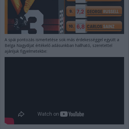
A spái pontozás ismertetése sok más érdekességgel együtt a
Belga Nagydíjat értékelő adásunkban hallható, szeretettel
ajánljuk figyelmetekbe: