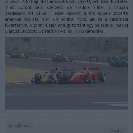
teljessé. A fő bajnokaspiránsok közül Ugo Ugochukwu büntetés
miatt pontot sem szerzett, de Freddie Slater is csupán
tizedikként ért célba – ezzel viszont a brit éppen utolérte
amerikai riválisát, 104-104 ponttal fordulnak rá a vasárnapi
főversenyre. A sprint elején amúgy történt egy baleset is, Maciej
Gladysz ütközött Gerrard Xie-vel és Jin Nakamurával.
Balogh Tamás
12 napja