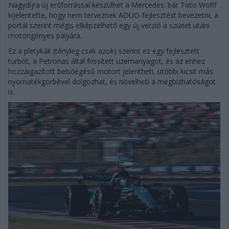
Nagydíjra új erőforrással készülhet a Mercedes: bár Toto Wolff
kijelentette, hogy nem terveznek ADUO-fejlesztést bevezetni, a
portál szerint mégis elképzelhető egy új verzió a szünet utáni
motorigényes pályára.
Ez a pletykák (tényleg csak azok) szerint ez egy fejlesztett
turbót, a Petronas által frissített üzemanyagot, és az ehhez
hozzáigazított belsőégésű motort jelentheti, utóbbi kicsit más
nyomatékgörbével dolgozhat, és növelheti a megbízhatóságot
is.