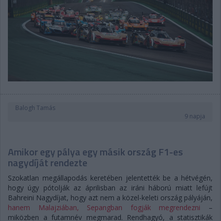
Balogh Tamás
9 napja
Amikor egy pálya egy másik ország F1-es
nagydíját rendezte
Szokatlan megállapodás keretében jelentették be a hétvégén,
hogy úgy pótolják az áprilisban az iráni háború miatt lefújt
Bahreini Nagydíjat, hogy azt nem a közel-keleti ország pályáján,
hanem Malajziában, Sepangban fogják megrendezni
–
miközben a futamnév megmarad. Rendhagyó, a statisztikák