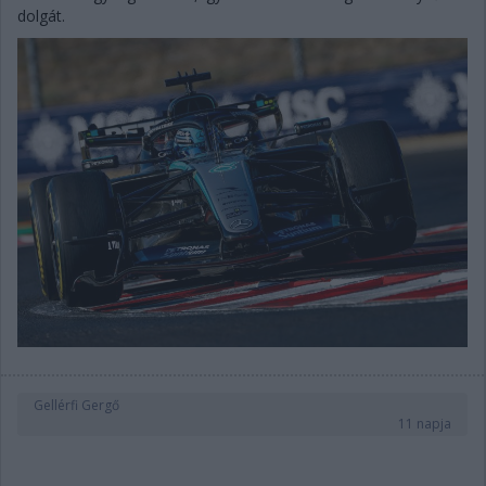
dolgát.
Gellérfi Gergő
11 napja