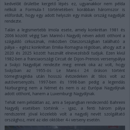
kedvelőit őrületbe kergető lépés ez, ugyanakkor nem példa
nélküli a Formula-1 történetében: korábban háromszor is
előfordult, hogy egy adott helyszín egy másik ország nagydíját
rendezte.
Talán a legismertebb Imola esete, amely konkrétan 1981 és
2006 között végig San Marinó-i Nagydíj néven adott otthont a
száguldó cirkusznak, miközben Olaszországban található a
pálya – egész konkrétan Emilia-Romagna régióban, ahogy azt a
2020 és 2025 között használt elnevezésből tudjuk. Ezen kívül
1982-ben a franciaországi Circuit de Dijon-Prenois versenypálya
a Svájci Nagydíjat rendezte meg: ennek oka az volt, hogy
Svájcban az 1955-ös Le Mans-i 24 óráson történt
tömegtragédia után hosszú évtizedeken át tilos volt az
autóversenyzés. 1997-ben és 1998-ban pedig a legendás
Nürburgring nem a Német és nem is az Európai Nagydíjnak
adott otthont, hanem a Luxemburgi Nagydíjnak.
Tehát nem példátlan az, ami a Sepangban rendezendő Bahreini
Nagydíj esetében történik – igaz, a fenti három pálya
rendszerint jóval közelebb volt a nagydíj nevét szolgáltató
országhoz, mint az idei október 4-i verseny esetén.