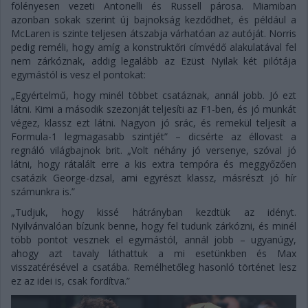
fölényesen vezeti Antonelli és Russell párosa. Miamiban
azonban sokak szerint új bajnokság kezdődhet, és például a
McLaren is szinte teljesen átszabja várhatóan az autóját. Norris
pedig reméli, hogy amíg a konstruktőri címvédő alakulatával fel
nem zárkóznak, addig legalább az Ezüst Nyilak két pilótája
egymástól is vesz el pontokat:
„Egyértelmű, hogy minél többet csatáznak, annál jobb. Jó ezt
látni. Kimi a második szezonját teljesíti az F1-ben, és jó munkát
végez, klassz ezt látni. Nagyon jó srác, és remekül teljesít a
Formula-1 legmagasabb szintjét” – dicsérte az éllovast a
regnáló világbajnok brit. „Volt néhány jó versenye, szóval jó
látni, hogy rátalált erre a kis extra tempóra és meggyőzően
csatázik George-dzsal, ami egyrészt klassz, másrészt jó hír
számunkra is.”
„Tudjuk, hogy kissé hátrányban kezdtük az idényt.
Nyilvánvalóan bízunk benne, hogy fel tudunk zárkózni, és minél
több pontot vesznek el egymástól, annál jobb – ugyanúgy,
ahogy azt tavaly láthattuk a mi esetünkben és Max
visszatérésével a csatába. Remélhetőleg hasonló történet lesz
ez az idei is, csak fordítva.”