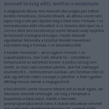
Antonelli bíróság előtt, Wolffot is beidézhetik
A világbajnoki éllovas Kimi Antonelli ellen polgári pert indított
korábbi menedzsere, Giovanni Minardi, aki állítása szerint nem
kapta meg a neki járó díjazást még a fiatal olasz Formula–1-es
bemutatkozása előtti időszakból. A
La Gazzetta dello Sport
és a
Corriere della Sera
beszámolója szerint Minardi tavaly nyújtotta
be keresetét a bolognai bíróságon, miután Antonelli
egyoldalúan felmondta a közöttük fennálló menedzseri
szerződést még a Formula–1-es debütálása előtt.
A korábbi menedzser – aki az egykori Formula–1-es
csapattulajdonos, Gian Carlo Minardi fia – szerződéses
kompenzációt és kártérítést követel. A pontos összeg nem
ismert, az olasz sajtó azonban jelentős, akár hat számjegyű
követelésről ír – természetesen euróban, ami forintban több tíz-
akár egy-kétszáz milliós összeget is jelenthet. A felek egyelőre
állítólag messze vannak a megegyezéstől.
A beszámolók szerint Giovanni Minardi volt az elsők egyike, aki
felismerte Antonelli tehetségét, sőt még a Ferrarinak is
beajánlotta a fiatal olaszt, mielőtt a Mercedes
juniorprogramjába került volna. A vitatott időszakban Antonelli
már a Mercedes akadémiájának tagja volt, a német istálló