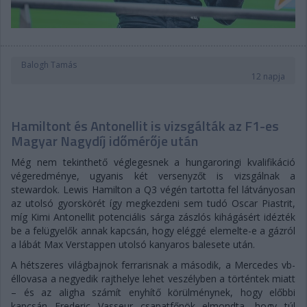
Balogh Tamás
12 napja
Hamiltont és Antonellit is vizsgálták az F1-es
Magyar Nagydíj időmérője után
Még nem tekinthető véglegesnek a hungaroringi kvalifikáció
végeredménye, ugyanis két versenyzőt is vizsgálnak a
stewardok. Lewis Hamilton a Q3 végén tartotta fel látványosan
az utolsó gyorskörét így megkezdeni sem tudó Oscar Piastrit,
míg Kimi Antonellit potenciális sárga zászlós kihágásért idézték
be a felügyelők annak kapcsán, hogy eléggé elemelte-e a gázról
a lábát Max Verstappen utolsó kanyaros balesete után.
A hétszeres világbajnok ferrarisnak a második, a Mercedes vb-
éllovasa a negyedik rajthelye lehet veszélyben a történtek miatt
– és az aligha számít enyhítő körülménynek, hogy előbbi
kapcsán Frederic Vasseur csapatfőnök elmondta, hogy túl