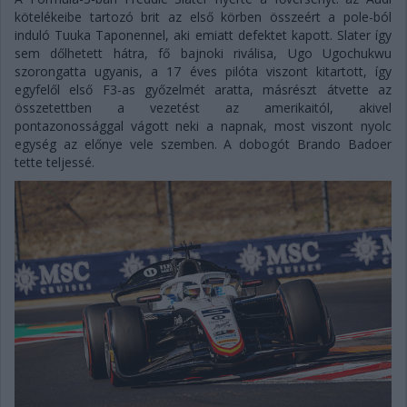
kötelékeibe tartozó brit az első körben összeért a pole-ból
induló Tuuka Taponennel, aki emiatt defektet kapott. Slater így
sem dőlhetett hátra, fő bajnoki riválisa, Ugo Ugochukwu
szorongatta ugyanis, a 17 éves pilóta viszont kitartott, így
egyfelől első F3-as győzelmét aratta, másrészt átvette az
összetettben a vezetést az amerikaitól, akivel
pontazonossággal vágott neki a napnak, most viszont nyolc
egység az előnye vele szemben. A dobogót Brando Badoer
tette teljessé.