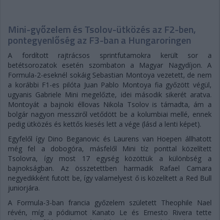
Mini-győzelem és Tsolov-ütközés az F2-ben,
pontegyenlőség az F3-ban a Hungaroringen
A fordított rajtrácsos sprintfutamokra került sor a
betétsorozatok esetén szombaton a Magyar Nagydíjon. A
Formula-2-eseknél sokáig Sebastian Montoya vezetett, de nem
a korábbi F1-es pilóta Juan Pablo Montoya fia győzött végül,
ugyanis Gabriele Mini megelőzte, idei második sikerét aratva.
Montoyát a bajnoki éllovas Nikola Tsolov is támadta, ám a
bolgár nagyon messziről vetődött be a kolumbiai mellé, ennek
pedig ütközés és kettős kiesés lett a vége (lásd a lenti képet).
Egyfelől így Dino Beganovic és Laurens van Hoepen állhatott
még fel a dobogóra, másfelől Mini tíz ponttal közelített
Tsolovra, így most 17 egység közöttük a különbség a
bajnokságban. Az összetettben harmadik Rafael Camara
negyedikként futott be, így valamelyest ő is közelített a Red Bull
juniorjára.
A Formula-3-ban francia győzelem született Theophile Nael
révén, míg a pódiumot Kanato Le és Ernesto Rivera tette