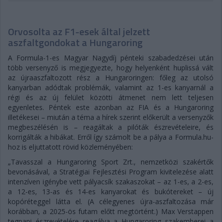
Orvosolta az F1-esek által jelzett
aszfaltgondokat a Hungaroring
A Formula-1-es Magyar Nagydíj pénteki szabadedzései után
több versenyző is megjegyezte, hogy helyenként huplissá vált
az újraaszfaltozott rész a Hungaroringen: főleg az utolsó
kanyarban adódtak problémák, valamint az 1-es kanyarnál a
régi és az új felület közötti átmenet nem lett teljesen
egyenletes. Péntek este azonban az FIA és a Hungaroring
illetékesei – miután a téma a hírek szerint előkerült a versenyzők
megbeszélésén is – reagáltak a pilóták észrevételeire, és
korrigálták a hibákat. Erről így számolt be a pálya a Formula.hu-
hoz is eljuttatott rövid közleményében:
„Tavasszal a Hungaroring Sport Zrt., nemzetközi szakértők
bevonásával, a Stratégiai Fejlesztési Program kivitelezése alatt
intenzíven igénybe vett pályacsík szakaszokat – az 1-es, a 2-es,
a 12-es, 13-as és 14-es kanyarokat és bukótereket – új
kopóréteggel látta el. (A célegyenes újra-aszfaltozása már
korábban, a 2025-ös futam előtt megtörtént.) Max Verstappen
tegnapi észrevételére reagálva a Hungaroring szakemberei a