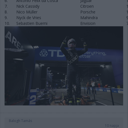
6.
Antonio Felix da Costa
Jaguar
7.
Nick Cassidy
Citroen
8.
Nico Müller
Porsche
9.
Nyck de Vries
Mahindra
10.
Sebastien Buemi
Envision
Balogh Tamás
10 napja