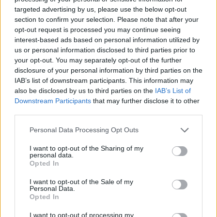
targeted advertising by us, please use the below opt-out
Balogh Boglárka
section to confirm your selection. Please note that after your
11 napja
opt-out request is processed you may continue seeing
interest-based ads based on personal information utilized by
us or personal information disclosed to third parties prior to
Wolff: Ezek a versenymérnökök olyanok, mint a
your opt-out. You may separately opt-out of the further
Teletabik!
disclosure of your personal information by third parties on the
IAB’s list of downstream participants. This information may
Nemcsak a pórul járt Oscar Piastri akadt ki Carlos Sainz
also be disclosed by us to third parties on the
IAB’s List of
manővere, és az egész szituáció miatt – az ausztrál
Downstream Participants
that may further disclose it to other
elfogadhatatlannak nevezte, hogy „egy mezőny végi versenyző
hülyesége” miatt elbukta a vezető helyet –, hanem szélesebb
third parties.
körben is vihart kavartak a történtek. Sainz elmondása szerint
Please note that this website/app uses one or more Google
Personal Data Processing Opt Outs
nem működött a rendszer, ami a kormánykijelzőn a kék zászlót
services and may gather and store information including but
jelzi nekik, a Mercedes vezetője, Toto Wolff szerint viszont sem
not limited to your visit or usage behaviour. You may click to
I want to opt-out of the Sharing of my
ezt, sem a versenymérnökök attitűdjét nem engedheti meg
personal data.
grant or deny consent to Google and its third-party tags to
magának az F1.
Opted In
use your data for below specified purposes in below Google
„Az, hogy a zászlós rendszer nem működött, és a mezőny
consent section.
I want to opt-out of the Sale of my
végén lévő autók védekezni kezdtek Lewis és Kimi ellen,
Personal Data.
elfogadhatatlan” – fogalmazott. „Gyalázatos produkció ez a
Opted In
versenymérnököktől is, olyanok, mint a Teletabik. Csak ülnek,
és nem szólnak a versenyzőiknek, hogy mi történik mögöttük.”
I want to opt-out of processing my