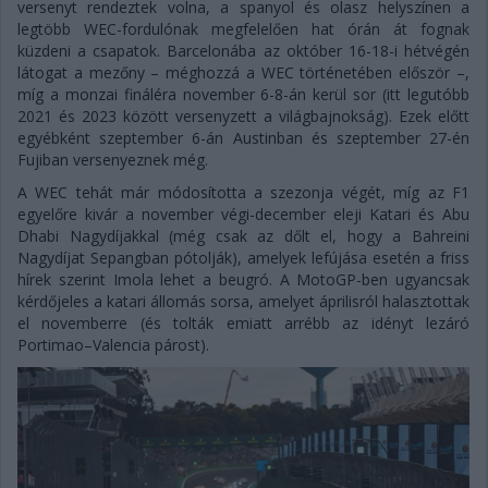
versenyt rendeztek volna, a spanyol és olasz helyszínen a
legtöbb WEC-fordulónak megfelelően hat órán át fognak
küzdeni a csapatok. Barcelonába az október 16-18-i hétvégén
látogat a mezőny – méghozzá a WEC történetében először –,
míg a monzai fináléra november 6-8-án kerül sor (itt legutóbb
2021 és 2023 között versenyzett a világbajnokság). Ezek előtt
egyébként szeptember 6-án Austinban és szeptember 27-én
Fujiban versenyeznek még.
A WEC tehát már módosította a szezonja végét, míg az F1
egyelőre kivár a november végi-december eleji Katari és Abu
Dhabi Nagydíjakkal (még csak az dőlt el, hogy a Bahreini
Nagydíjat Sepangban pótolják), amelyek lefújása esetén a friss
hírek szerint Imola lehet a beugró. A MotoGP-ben ugyancsak
kérdőjeles a katari állomás sorsa, amelyet áprilisról halasztottak
el novemberre (és tolták emiatt arrébb az idényt lezáró
Portimao–Valencia párost).