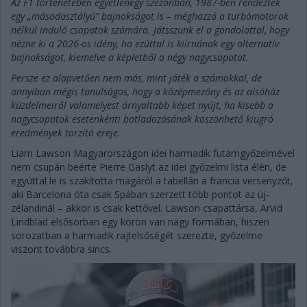
Az F1 történetében egyetlenegy szezonban, 1987-ben rendeztek
egy „másodosztályú” bajnokságot is – méghozzá a turbómotorok
nélkül induló csapatok számára. Játsszunk el a gondolattal, hogy
nézne ki a 2026-os idény, ha ezúttal is kiírnának egy alternatív
bajnokságot, kiemelve a képletből a négy nagycsapatot.
Persze ez alapvetően nem más, mint játék a számokkal, de
annyiban mégis tanulságos, hogy a középmezőny és az alsóház
küzdelmeiről valamelyest árnyaltabb képet nyújt, ha kisebb a
nagycsapatok esetenkénti botladozásának köszönhető kiugró
eredmények torzító ereje.
Liam Lawson Magyarországon idei harmadik futamgyőzelmével
nem csupán beérte Pierre Gaslyt az idei győzelmi lista élén, de
egyúttal le is szakította magáról a tabellán a francia versenyzőt,
aki Barcelona óta csak Spában szerzett több pontot az új-
zélandinál – akkor is csak kettővel. Lawson csapattársa, Arvid
Lindblad elsősorban egy körön van nagy formában, hiszen
sorozatban a harmadik rajtelsőségét szerezte, győzelme
viszont továbbra sincs.