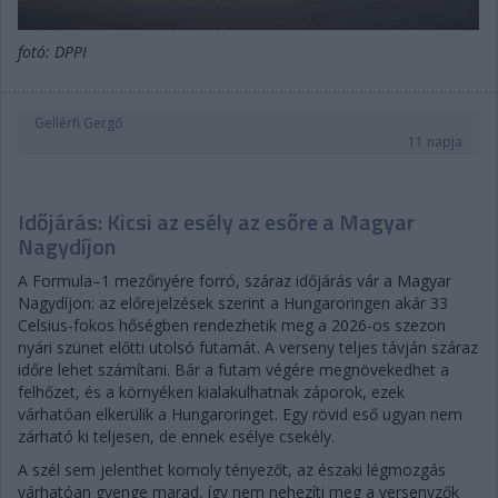
fotó: DPPI
Gellérfi Gergő
11 napja
Időjárás: Kicsi az esély az esőre a Magyar
Nagydíjon
A Formula–1 mezőnyére forró, száraz időjárás vár a Magyar
Nagydíjon: az előrejelzések szerint a Hungaroringen akár 33
Celsius-fokos hőségben rendezhetik meg a 2026-os szezon
nyári szünet előtti utolsó futamát. A verseny teljes távján száraz
időre lehet számítani. Bár a futam végére megnövekedhet a
felhőzet, és a környéken kialakulhatnak záporok, ezek
várhatóan elkerülik a Hungaroringet. Egy rövid eső ugyan nem
zárható ki teljesen, de ennek esélye csekély.
A szél sem jelenthet komoly tényezőt, az északi légmozgás
várhatóan gyenge marad, így nem nehezíti meg a versenyzők