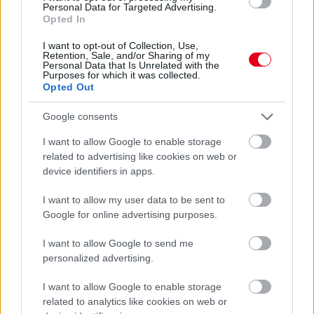
Personal Data for Targeted Advertising.
Mind Wolff, mind Piastri azt reméli a történtek után, hogy a
Opted In
jövőben a versenyzők nem kizárólag arra fognak hagyatkozni,
amit a kijelzőjükön látnak, hanem körül is néznek egy manőver
I want to opt-out of Collection, Use,
Retention, Sale, and/or Sharing of my
előtt.
Personal Data that Is Unrelated with the
Purposes for which it was collected.
Opted Out
Google consents
I want to allow Google to enable storage
related to advertising like cookies on web or
device identifiers in apps.
I want to allow my user data to be sent to
Google for online advertising purposes.
I want to allow Google to send me
personalized advertising.
I want to allow Google to enable storage
related to analytics like cookies on web or
Balogh Tamás