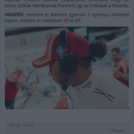
későn szóltak Hamiltonnak Piastriról, így az ő hibájuk a feltartás.
FRISSÍTÉS:
Hamilton és Antonelli egyaránt 3 rajthelyes büntetést
kapott, részletek és indoklások
ITT
és
ITT
.
Balogh Tamás
12 napja