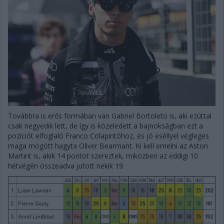
Továbbra is erős formában van Gabriel Bortoleto is, aki ezúttal
csak negyedik lett, de így is közeledett a bajnokságban ezt a
pozíciót elfoglaló Franco Colapintóhoz, és jó eséllyel végleges
maga mögött hagyta Oliver Bearmant. Ki kell emelni az Aston
Martint is, akik 14 pontot szereztek, miközben az eddigi 10
hétvégén összeadva jutott nekik 19.