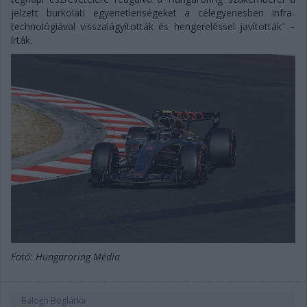
jelzett burkolati egyenetlenségeket a célegyenesben infra-
technológiával visszalágyították és hengereléssel javították” –
írták.
Fotó: Hungaroring Média
Balogh Boglárka