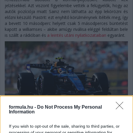
jelzésekkel. Azt viszont figyelembe vették a felügyelők, hogy az
autók pozíciója miatt Sainz nem láthatta az épp lekörözni és
előzni készülő Piastrit: ezt enyhítő körülménynek ítélték meg, így
a bevett 10 másodperc helyett csak 5 másodperces büntetést
kapott a williamses – akibe amúgy riválisa eléggé feldúltan bele
is szállt a rádióban és
a leintés utáni nyilatkozataiban
egyaránt.
formula.hu -
Do Not Process My Personal
Information
If you wish to opt-out of the sale, sharing to third parties, or
processing of your personal or sensitive information for