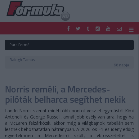
F1
PARC FERMÉ
Parc Fermé
FORMULA
MOTOR
NEMZETKÖZI
HAZAI
Balogh Tamás
RETRO
EGYÉB
98 napja
PODCAST
SHOP
LIVE
TIPPJÁTÉK
Norris reméli, a Mercedes-
DIGITÁLIS MAGAZIN
PONTÁLLÁSOK
VERSENYNAPTÁRAK
pilóták belharca segíthet nekik
Lando Norris szerint minél több pontot vesz el egymástól Kimi
Antonelli és George Russell, annál jobb esély van arra, hogy ha
a McLaren felzárkózik, akkor még a világbajnoki tabellán sem
lesznek behozhatatlan hátrányban. A 2026-os F1-es idény eddig
egyértelműen a Mercedesről szólt, a vb-összetettet is