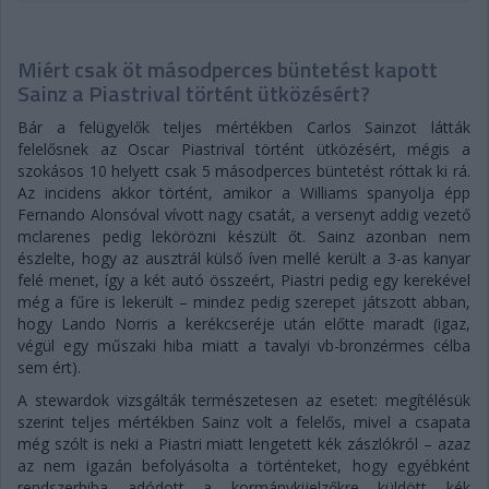
Miért csak öt másodperces büntetést kapott
Sainz a Piastrival történt ütközésért?
Bár a felügyelők teljes mértékben Carlos Sainzot látták
felelősnek az Oscar Piastrival történt ütközésért, mégis a
szokásos 10 helyett csak 5 másodperces büntetést róttak ki rá.
Az incidens akkor történt, amikor a Williams spanyolja épp
Fernando Alonsóval vívott nagy csatát, a versenyt addig vezető
mclarenes pedig lekörözni készült őt. Sainz azonban nem
észlelte, hogy az ausztrál külső íven mellé került a 3-as kanyar
felé menet, így a két autó összeért, Piastri pedig egy kerekével
még a fűre is lekerült – mindez pedig szerepet játszott abban,
hogy Lando Norris a kerékcseréje után előtte maradt (igaz,
végül egy műszaki hiba miatt a tavalyi vb-bronzérmes célba
sem ért).
A stewardok vizsgálták természetesen az esetet: megítélésük
szerint teljes mértékben Sainz volt a felelős, mivel a csapata
még szólt is neki a Piastri miatt lengetett kék zászlókról – azaz
az nem igazán befolyásolta a történteket, hogy egyébként
rendszerhiba adódott a kormánykijelzőkre küldött kék