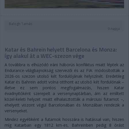
Balogh Tamás
9 napja
Katar és Bahrein helyett Barcelona és Monza:
így alakul át a WEC-szezon vége
A továbbra is elhúzódó iráni háborús konfliktus miatt léptek az
Endurance-világbajnokság szervezői és az FIA: módosították a
2026-os szezon utolsó két fordulójának helyszínét. Eredetileg
Katar és Bahrein adott volna otthont az utolsó két fordulónak –
illetve ez sem pontos megfogalmazás, hiszen Katar
évadnyitóként szerepelt a versenynaptárban, ám az említett
közel-keleti helyzet miatt elhalasztották a márciusi futamot –,
ehelyett viszont végül Barcelonában és Monzában rendezik a
versenyeket.
Mindez egyébként a futamok hosszára is hatással van, hiszen
míg Katarban egy 1812 km-es, Bahreinben pedig 8 órást