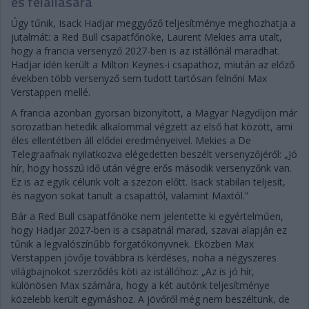
es felállására
Úgy tűnik, Isack Hadjar meggyőző teljesítménye meghozhatja a
jutalmát: a Red Bull csapatfőnöke, Laurent Mekies arra utalt,
hogy a francia versenyző 2027-ben is az istállónál maradhat.
Hadjar idén került a Milton Keynes-i csapathoz, miután az előző
években több versenyző sem tudott tartósan felnőni Max
Verstappen mellé.
A francia azonban gyorsan bizonyított, a Magyar Nagydíjon már
sorozatban hetedik alkalommal végzett az első hat között, ami
éles ellentétben áll elődei eredményeivel. Mekies a De
Telegraafnak nyilatkozva elégedetten beszélt versenyzőjéről: „Jó
hír, hogy hosszú idő után végre erős második versenyzőnk van.
Ez is az egyik célunk volt a szezon előtt. Isack stabilan teljesít,
és nagyon sokat tanult a csapattól, valamint Maxtól.”
Bár a Red Bull csapatfőnöke nem jelentette ki egyértelműen,
hogy Hadjar 2027-ben is a csapatnál marad, szavai alapján ez
tűnik a legvalószínűbb forgatókönyvnek. Eközben Max
Verstappen jövője továbbra is kérdéses, noha a négyszeres
világbajnokot szerződés köti az istállóhoz: „Az is jó hír,
különösen Max számára, hogy a két autónk teljesítménye
közelebb került egymáshoz. A jövőről még nem beszéltünk, de