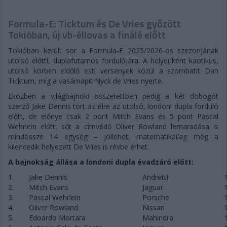
Formula-E: Ticktum és De Vries győzött
Tokióban, új vb-éllovas a finálé előtt
Tokióban került sor a Formula-E 2025/2026-os szezonjának
utolsó előtti, duplafutamos fordulójára. A helyenként kaotikus,
utolsó körben eldőlő esti versenyek közül a szombatit Dan
Ticktum, míg a vasárnapit Nyck de Vries nyerte.
Eközben a világbajnoki összetettben pedig a két dobogót
szerző Jake Dennis tört az élre az utolsó, londoni dupla forduló
előtt, de előnye csak 2 pont Mitch Evans és 5 pont Pascal
Wehrlein előtt, sőt a címvédő Oliver Rowland lemaradása is
mindössze 14 egység – jóllehet, matematikailag még a
kilencedik helyezett De Vries is révbe érhet.
A bajnokság állása a londoni dupla évadzáró előtt:
1.
Jake Dennis
Andretti
2.
Mitch Evans
Jaguar
3.
Pascal Wehrlein
Porsche
4.
Oliver Rowland
Nissan
5.
Edoardo Mortara
Mahindra