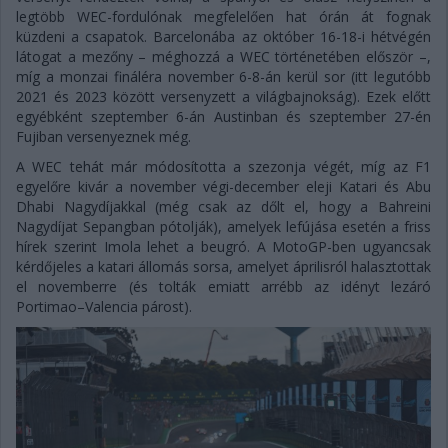
legtöbb WEC-fordulónak megfelelően hat órán át fognak
küzdeni a csapatok. Barcelonába az október 16-18-i hétvégén
látogat a mezőny – méghozzá a WEC történetében először –,
míg a monzai fináléra november 6-8-án kerül sor (itt legutóbb
2021 és 2023 között versenyzett a világbajnokság). Ezek előtt
egyébként szeptember 6-án Austinban és szeptember 27-én
Fujiban versenyeznek még.
A WEC tehát már módosította a szezonja végét, míg az F1
egyelőre kivár a november végi-december eleji Katari és Abu
Dhabi Nagydíjakkal (még csak az dőlt el, hogy a Bahreini
Nagydíjat Sepangban pótolják), amelyek lefújása esetén a friss
hírek szerint Imola lehet a beugró. A MotoGP-ben ugyancsak
kérdőjeles a katari állomás sorsa, amelyet áprilisról halasztottak
el novemberre (és tolták emiatt arrébb az idényt lezáró
Portimao–Valencia párost).