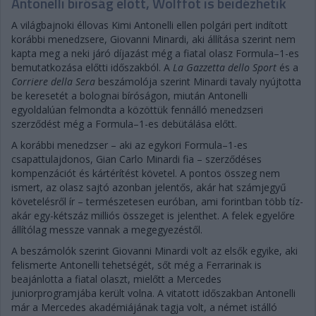
Antonelli bíróság előtt, Wolffot is beidézhetik
A világbajnoki éllovas Kimi Antonelli ellen polgári pert indított
korábbi menedzsere, Giovanni Minardi, aki állítása szerint nem
kapta meg a neki járó díjazást még a fiatal olasz Formula–1-es
bemutatkozása előtti időszakból. A
La Gazzetta dello Sport
és a
Corriere della Sera
beszámolója szerint Minardi tavaly nyújtotta
be keresetét a bolognai bíróságon, miután Antonelli
egyoldalúan felmondta a közöttük fennálló menedzseri
szerződést még a Formula–1-es debütálása előtt.
A korábbi menedzser – aki az egykori Formula–1-es
csapattulajdonos, Gian Carlo Minardi fia – szerződéses
kompenzációt és kártérítést követel. A pontos összeg nem
ismert, az olasz sajtó azonban jelentős, akár hat számjegyű
követelésről ír – természetesen euróban, ami forintban több tíz-
akár egy-kétszáz milliós összeget is jelenthet. A felek egyelőre
állítólag messze vannak a megegyezéstől.
A beszámolók szerint Giovanni Minardi volt az elsők egyike, aki
felismerte Antonelli tehetségét, sőt még a Ferrarinak is
beajánlotta a fiatal olaszt, mielőtt a Mercedes
juniorprogramjába került volna. A vitatott időszakban Antonelli
már a Mercedes akadémiájának tagja volt, a német istálló