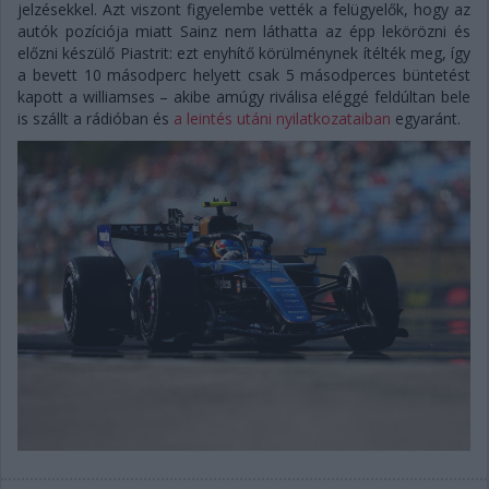
jelzésekkel. Azt viszont figyelembe vették a felügyelők, hogy az
autók pozíciója miatt Sainz nem láthatta az épp lekörözni és
előzni készülő Piastrit: ezt enyhítő körülménynek ítélték meg, így
a bevett 10 másodperc helyett csak 5 másodperces büntetést
kapott a williamses – akibe amúgy riválisa eléggé feldúltan bele
is szállt a rádióban és
a leintés utáni nyilatkozataiban
egyaránt.