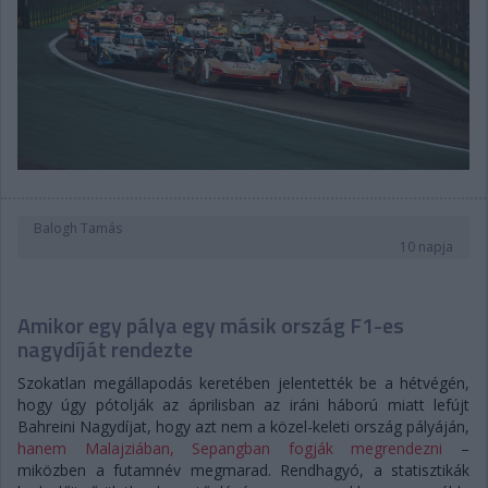
Balogh Tamás
10 napja
Amikor egy pálya egy másik ország F1-es
nagydíját rendezte
Szokatlan megállapodás keretében jelentették be a hétvégén,
hogy úgy pótolják az áprilisban az iráni háború miatt lefújt
Bahreini Nagydíjat, hogy azt nem a közel-keleti ország pályáján,
hanem Malajziában, Sepangban fogják megrendezni
–
miközben a futamnév megmarad. Rendhagyó, a statisztikák