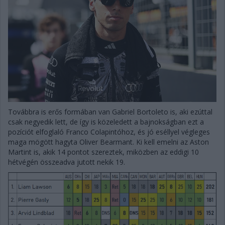
Továbbra is erős formában van Gabriel Bortoleto is, aki ezúttal
csak negyedik lett, de így is közeledett a bajnokságban ezt a
pozíciót elfoglaló Franco Colapintóhoz, és jó eséllyel végleges
maga mögött hagyta Oliver Bearmant. Ki kell emelni az Aston
Martint is, akik 14 pontot szereztek, miközben az eddigi 10
hétvégén összeadva jutott nekik 19.