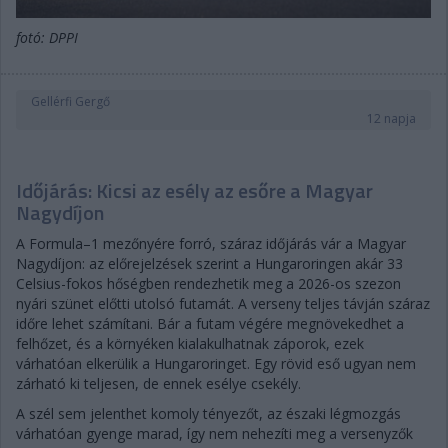
fotó: DPPI
Gellérfi Gergő
12 napja
Időjárás: Kicsi az esély az esőre a Magyar
Nagydíjon
A Formula–1 mezőnyére forró, száraz időjárás vár a Magyar
Nagydíjon: az előrejelzések szerint a Hungaroringen akár 33
Celsius-fokos hőségben rendezhetik meg a 2026-os szezon
nyári szünet előtti utolsó futamát. A verseny teljes távján száraz
időre lehet számítani. Bár a futam végére megnövekedhet a
felhőzet, és a környéken kialakulhatnak záporok, ezek
várhatóan elkerülik a Hungaroringet. Egy rövid eső ugyan nem
zárható ki teljesen, de ennek esélye csekély.
A szél sem jelenthet komoly tényezőt, az északi légmozgás
várhatóan gyenge marad, így nem nehezíti meg a versenyzők