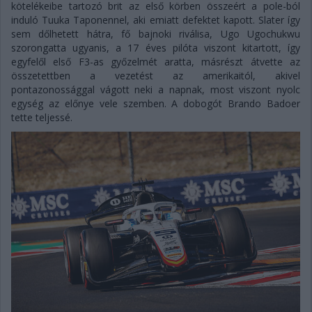
kötelékeibe tartozó brit az első körben összeért a pole-ból
induló Tuuka Taponennel, aki emiatt defektet kapott. Slater így
sem dőlhetett hátra, fő bajnoki riválisa, Ugo Ugochukwu
szorongatta ugyanis, a 17 éves pilóta viszont kitartott, így
egyfelől első F3-as győzelmét aratta, másrészt átvette az
összetettben a vezetést az amerikaitól, akivel
pontazonossággal vágott neki a napnak, most viszont nyolc
egység az előnye vele szemben. A dobogót Brando Badoer
tette teljessé.