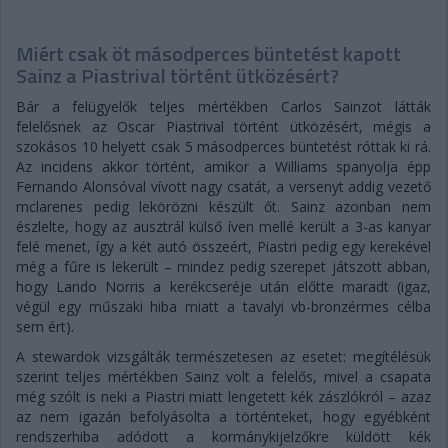
Miért csak öt másodperces büntetést kapott
Sainz a Piastrival történt ütközésért?
Bár a felügyelők teljes mértékben Carlos Sainzot látták
felelősnek az Oscar Piastrival történt ütközésért, mégis a
szokásos 10 helyett csak 5 másodperces büntetést róttak ki rá.
Az incidens akkor történt, amikor a Williams spanyolja épp
Fernando Alonsóval vívott nagy csatát, a versenyt addig vezető
mclarenes pedig lekörözni készült őt. Sainz azonban nem
észlelte, hogy az ausztrál külső íven mellé került a 3-as kanyar
felé menet, így a két autó összeért, Piastri pedig egy kerekével
még a fűre is lekerült – mindez pedig szerepet játszott abban,
hogy Lando Norris a kerékcseréje után előtte maradt (igaz,
végül egy műszaki hiba miatt a tavalyi vb-bronzérmes célba
sem ért).
A stewardok vizsgálták természetesen az esetet: megítélésük
szerint teljes mértékben Sainz volt a felelős, mivel a csapata
még szólt is neki a Piastri miatt lengetett kék zászlókról – azaz
az nem igazán befolyásolta a történteket, hogy egyébként
rendszerhiba adódott a kormánykijelzőkre küldött kék