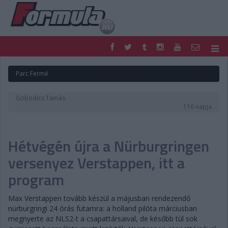
F1
PARC FERMÉ
Parc Fermé
FORMULA
MOTOR
NEMZETKÖZI
HAZAI
Gobodics Tamás
RETRO
EGYÉB
116 napja
PODCAST
SHOP
LIVE
TIPPJÁTÉK
Hétvégén újra a Nürburgringen
DIGITÁLIS MAGAZIN
PONTÁLLÁSOK
VERSENYNAPTÁRAK
versenyez Verstappen, itt a
program
Max Verstappen tovább készül a májusban rendezendő
nürburgringi 24 órás futamra: a holland pilóta márciusban
megnyerte az NLS2-t a csapattársaival, de később túl sok