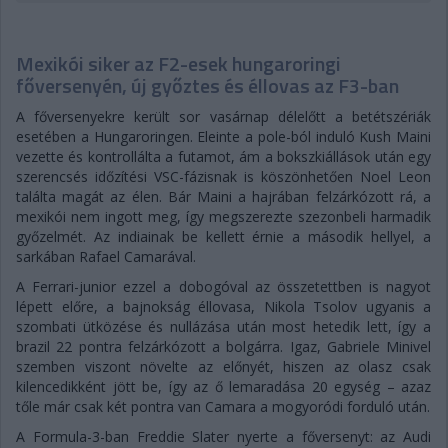
Mexikói siker az F2-esek hungaroringi
főversenyén, új győztes és éllovas az F3-ban
A főversenyekre került sor vasárnap délelőtt a betétszériák
esetében a Hungaroringen. Eleinte a pole-ból induló Kush Maini
vezette és kontrollálta a futamot, ám a bokszkiállások után egy
szerencsés időzítési VSC-fázisnak is köszönhetően Noel Leon
találta magát az élen. Bár Maini a hajrában felzárkózott rá, a
mexikói nem ingott meg, így megszerezte szezonbeli harmadik
győzelmét. Az indiainak be kellett érnie a második hellyel, a
sarkában Rafael Camarával.
A Ferrari-junior ezzel a dobogóval az összetettben is nagyot
lépett előre, a bajnokság éllovasa, Nikola Tsolov ugyanis a
szombati ütközése és nullázása után most hetedik lett, így a
brazil 22 pontra felzárkózott a bolgárra. Igaz, Gabriele Minivel
szemben viszont növelte az előnyét, hiszen az olasz csak
kilencedikként jött be, így az ő lemaradása 20 egység – azaz
tőle már csak két pontra van Camara a mogyoródi forduló után.
A Formula-3-ban Freddie Slater nyerte a főversenyt: az Audi