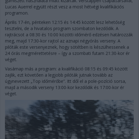
gumiszett használata miatt kizárták. Verstappen csapattársával,
Lucas Auerrel együtt részt vesz a most hétvégi kvalifikációs
programon.
Április 17-én, pénteken 12:15 és 14:45 között lesz lehetőség
tesztelni, de a hivatalos program szombaton kezdődik. A
rajtrácsot a 08:30 és 10:00 közötti időmérő edzésen határozzák
meg, majd 17:30-kor rajtol az aznapi négyórás verseny. A
pilóták este versenyeznek, hogy sötétben is készülhessenek a
24 órás megmérettetésre – így a szombati futam 21:30-kor ér
véget.
Vasárnap más a program: a kvalifikáció 08:15 és 09:45 között
zajlik, ezt követően a legjobb pilóták jutnak tovább az
úgynevezett „Top időmérőbe”. Itt dől el a pole-pozíció sorsa,
majd a második verseny 13:00-kor kezdődik és 17:00-kor ér
véget.