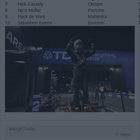
7.
Nick Cassidy
Citroen
8.
Nico Müller
Porsche
9.
Nyck de Vries
Mahindra
10.
Sebastien Buemi
Envision
Balogh Tamás
11 napja