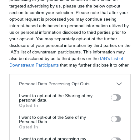
targeted advertising by us, please use the below opt-out
Úgy tűnik, Isack Hadjar meggyőző teljesítménye meghozhatja a
section to confirm your selection. Please note that after your
jutalmát: a Red Bull csapatfőnöke, Laurent Mekies arra utalt,
opt-out request is processed you may continue seeing
hogy a francia versenyző 2027-ben is az istállónál maradhat.
interest-based ads based on personal information utilized by
Hadjar idén került a Milton Keynes-i csapathoz, miután az előző
években több versenyző sem tudott tartósan felnőni Max
us or personal information disclosed to third parties prior to
Verstappen mellé.
your opt-out. You may separately opt-out of the further
disclosure of your personal information by third parties on the
A francia azonban gyorsan bizonyított, a Magyar Nagydíjon már
IAB’s list of downstream participants. This information may
sorozatban hetedik alkalommal végzett az első hat között, ami
also be disclosed by us to third parties on the
IAB’s List of
éles ellentétben áll elődei eredményeivel. Mekies a De
Downstream Participants
that may further disclose it to other
Telegraafnak nyilatkozva elégedetten beszélt versenyzőjéről: „Jó
third parties.
hír, hogy hosszú idő után végre erős második versenyzőnk van.
Ez is az egyik célunk volt a szezon előtt. Isack stabilan teljesít,
Please note that this website/app uses one or more Google
Personal Data Processing Opt Outs
és nagyon sokat tanult a csapattól, valamint Maxtól.”
services and may gather and store information including but
Bár a Red Bull csapatfőnöke nem jelentette ki egyértelműen,
not limited to your visit or usage behaviour. You may click to
I want to opt-out of the Sharing of my
personal data.
hogy Hadjar 2027-ben is a csapatnál marad, szavai alapján ez
grant or deny consent to Google and its third-party tags to
Opted In
tűnik a legvalószínűbb forgatókönyvnek. Eközben Max
use your data for below specified purposes in below Google
Verstappen jövője továbbra is kérdéses, noha a négyszeres
consent section.
I want to opt-out of the Sale of my
világbajnokot szerződés köti az istállóhoz: „Az is jó hír,
Personal Data.
különösen Max számára, hogy a két autónk teljesítménye
Opted In
közelebb került egymáshoz. A jövőről még nem beszéltünk, de
mindenki láthatja, hogy Isack kiváló munkát végez. Ezért logikus
I want to opt-out of processing my