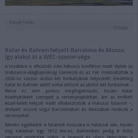
Balogh Tamás
10 napja
Katar és Bahrein helyett Barcelona és Monza:
így alakul át a WEC-szezon vége
A továbbra is elhúzódó iráni háborús konfliktus miatt léptek az
Endurance-világbajnokság szervezői és az FIA: módosították a
2026-os szezon utolsó két fordulójának helyszínét. Eredetileg
Katar és Bahrein adott volna otthont az utolsó két fordulónak –
illetve ez sem pontos megfogalmazás, hiszen Katar
évadnyitóként szerepelt a versenynaptárban, ám az említett
közel-keleti helyzet miatt elhalasztották a márciusi futamot –,
ehelyett viszont végül Barcelonában és Monzában rendezik a
versenyeket.
Mindez egyébként a futamok hosszára is hatással van, hiszen
míg Katarban egy 1812 km-es, Bahreinben pedig 8 órást
versenyt rendeztek volna, a spanyol és olasz helyszínen a