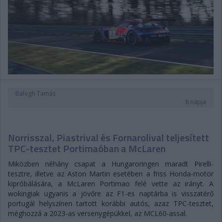
Balogh Tamás
8 napja
Norrisszal, Piastrival és Fornarolival teljesített
TPC-tesztet Portimaóban a McLaren
Miközben néhány csapat a Hungaroringen maradt Pirelli-
tesztre, illetve az Aston Martin esetében a friss Honda-motor
kipróbálására, a McLaren Portimao felé vette az irányt. A
wokingiak ugyanis a jövőre az F1-es naptárba is visszatérő
portugál helyszínen tartott korábbi autós, azaz TPC-tesztet,
méghozzá a 2023-as versenygépükkel, az MCL60-assal.