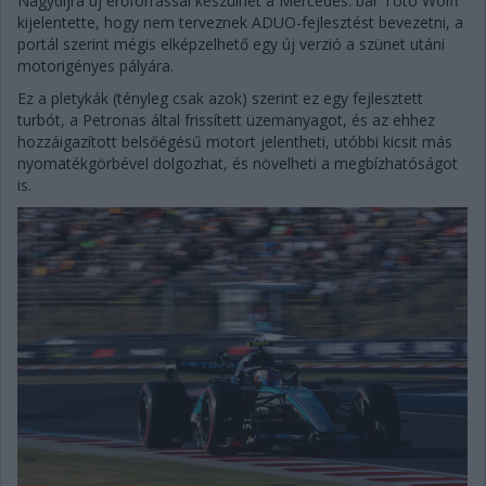
Nagydíjra új erőforrással készülhet a Mercedes: bár Toto Wolff
kijelentette, hogy nem terveznek ADUO-fejlesztést bevezetni, a
portál szerint mégis elképzelhető egy új verzió a szünet utáni
motorigényes pályára.
Ez a pletykák (tényleg csak azok) szerint ez egy fejlesztett
turbót, a Petronas által frissített üzemanyagot, és az ehhez
hozzáigazított belsőégésű motort jelentheti, utóbbi kicsit más
nyomatékgörbével dolgozhat, és növelheti a megbízhatóságot
is.