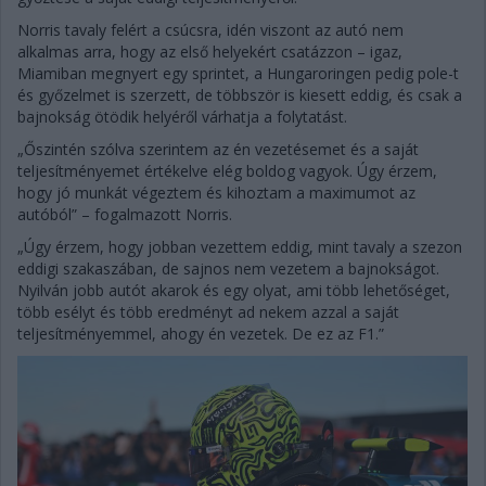
Norris tavaly felért a csúcsra, idén viszont az autó nem
alkalmas arra, hogy az első helyekért csatázzon – igaz,
Miamiban megnyert egy sprintet, a Hungaroringen pedig pole-t
és győzelmet is szerzett, de többször is kiesett eddig, és csak a
bajnokság ötödik helyéről várhatja a folytatást.
„Őszintén szólva szerintem az én vezetésemet és a saját
teljesítményemet értékelve elég boldog vagyok. Úgy érzem,
hogy jó munkát végeztem és kihoztam a maximumot az
autóból” – fogalmazott Norris.
„Úgy érzem, hogy jobban vezettem eddig, mint tavaly a szezon
eddigi szakaszában, de sajnos nem vezetem a bajnokságot.
Nyilván jobb autót akarok és egy olyat, ami több lehetőséget,
több esélyt és több eredményt ad nekem azzal a saját
teljesítményemmel, ahogy én vezetek. De ez az F1.”