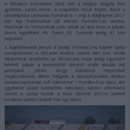
A kétnapos eseményen részt vett a Magyar Nagydíj friss
győztese, Lando Norris, a csapattárs Oscar Piastri, illetve a
tartalékpilóta Leonardo Fornaroli is – míg a világbajnok 2017-
ben épp Portimaóban ült először Formula-1-es autóba,
Piastrinak és Fornarolinak ezek voltak az első körei a pályán.
Norris egyébként 49, Piastri 55, Fornaroli pedig 47 kört
teljesített.
A legérdekesebb persze a tavalyi Formula-2-es bajnok újabb
szerepeltetése: a McLaren közlése szerint idén már ötödik
alkalommal vezethette az MCL60-ast, most pedig egyszerre
lehetett pályán a konstruktőri címvédő istálló aktuális két
pilótájával. „Nézni, ahogy különböző helyzeteket
megközelítenek, illetve hallgatni a visszajelzéseiket értékes
tanulási tapasztalat volt számomra” – mondta el az olasz, akit
egyébként utazó tudósítónk, Mészáros Sándor információi
szerint is szóba hoztak a Haas ülésével 2027-re (akikkel
korábban szintén tesztelt már egy ízben).