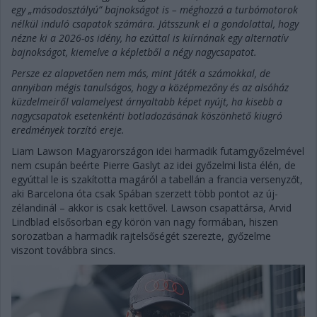
egy „másodosztályú” bajnokságot is – méghozzá a turbómotorok
nélkül induló csapatok számára. Játsszunk el a gondolattal, hogy
nézne ki a 2026-os idény, ha ezúttal is kiírnának egy alternatív
bajnokságot, kiemelve a képletből a négy nagycsapatot.
Persze ez alapvetően nem más, mint játék a számokkal, de
annyiban mégis tanulságos, hogy a középmezőny és az alsóház
küzdelmeiről valamelyest árnyaltabb képet nyújt, ha kisebb a
nagycsapatok esetenkénti botladozásának köszönhető kiugró
eredmények torzító ereje.
Liam Lawson Magyarországon idei harmadik futamgyőzelmével
nem csupán beérte Pierre Gaslyt az idei győzelmi lista élén, de
egyúttal le is szakította magáról a tabellán a francia versenyzőt,
aki Barcelona óta csak Spában szerzett több pontot az új-
zélandinál – akkor is csak kettővel. Lawson csapattársa, Arvid
Lindblad elsősorban egy körön van nagy formában, hiszen
sorozatban a harmadik rajtelsőségét szerezte, győzelme
viszont továbbra sincs.