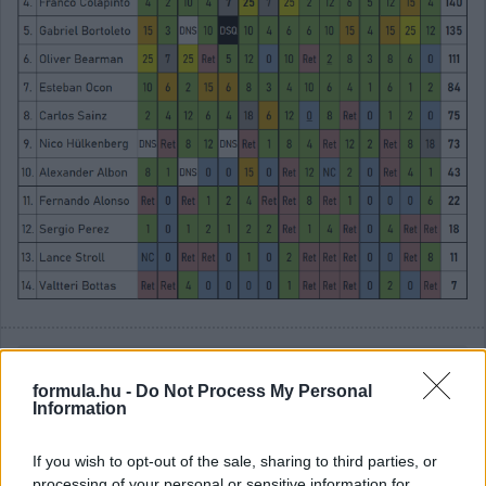
Gellérfi Gergő
10 napja
formula.hu -
Do Not Process My Personal
Information
Mekies határozott célzást tett a csapat 2027-
If you wish to opt-out of the sale, sharing to third parties, or
es felállására
processing of your personal or sensitive information for