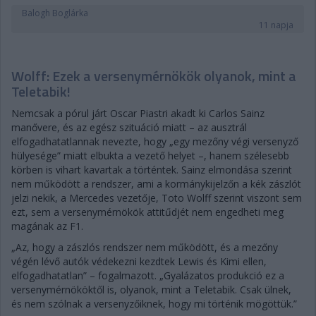
Balogh Boglárka
11 napja
Wolff: Ezek a versenymérnökök olyanok, mint a
Teletabik!
Nemcsak a pórul járt Oscar Piastri akadt ki Carlos Sainz
manővere, és az egész szituáció miatt – az ausztrál
elfogadhatatlannak nevezte, hogy „egy mezőny végi versenyző
hülyesége” miatt elbukta a vezető helyet –, hanem szélesebb
körben is vihart kavartak a történtek. Sainz elmondása szerint
nem működött a rendszer, ami a kormánykijelzőn a kék zászlót
jelzi nekik, a Mercedes vezetője, Toto Wolff szerint viszont sem
ezt, sem a versenymérnökök attitűdjét nem engedheti meg
magának az F1.
„Az, hogy a zászlós rendszer nem működött, és a mezőny
végén lévő autók védekezni kezdtek Lewis és Kimi ellen,
elfogadhatatlan” – fogalmazott. „Gyalázatos produkció ez a
versenymérnököktől is, olyanok, mint a Teletabik. Csak ülnek,
és nem szólnak a versenyzőiknek, hogy mi történik mögöttük.”