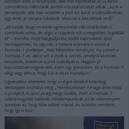
azonban azok a versenyzők, akik már kipróbálták az új autók
szimulátoros változatát, pozitív visszajelzéseket adtak: „Azok a
versenyzők, akik már vezették a jövő évi autót a szimulátorban,
úgy érzik, jó irányba haladunk. Maxszal is beszéltünk erről.”
„Jól tudják, hogy mi ennél agresszívebb változtatásokat is
szerettünk volna, de végül a csapatok ezt a megoldást fogadták
el” – mondta, majd hangsúlyozta, kiváló kapcsolatot ápol
Verstappennel, és úgy véli, a holland számára is vonzó a
Formula–1 jövőképe: „Max hihetetlen versenyző. Ha szereti a
Formula–1-et, akkor azt a jövőt is szereti, amelyről közösen
beszélünk, beleértve a jövő szabályait is. Nagyon jó
kapcsolatban vagyok vele, ezért úgy gondolom, és a Formula–1
elég nagy ahhoz, hogy ő is a része maradjon.”
Ugyanakkor elismerte, hogy a végső döntést kizárólag
Verstappen hozhatja meg: „Természetesen ő maga dönt majd
a jövőjéről. A sport pedig megy tovább, mert a Formula–1
sokkal nagyobb bárkinél, mindannyiunknál. Az én véleményem
azonban az, hogy Max velünk marad, és őszintén remélem,
hogy így is lesz.”