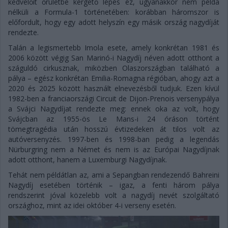
kedvelőit őrületbe kergető lépés ez, ugyanakkor nem példa
nélküli a Formula-1 történetében: korábban háromszor is
előfordult, hogy egy adott helyszín egy másik ország nagydíját
rendezte.
Talán a legismertebb Imola esete, amely konkrétan 1981 és
2006 között végig San Marinó-i Nagydíj néven adott otthont a
száguldó cirkusznak, miközben Olaszországban található a
pálya – egész konkrétan Emilia-Romagna régióban, ahogy azt a
2020 és 2025 között használt elnevezésből tudjuk. Ezen kívül
1982-ben a franciaországi Circuit de Dijon-Prenois versenypálya
a Svájci Nagydíjat rendezte meg: ennek oka az volt, hogy
Svájcban az 1955-ös Le Mans-i 24 óráson történt
tömegtragédia után hosszú évtizedeken át tilos volt az
autóversenyzés. 1997-ben és 1998-ban pedig a legendás
Nürburgring nem a Német és nem is az Európai Nagydíjnak
adott otthont, hanem a Luxemburgi Nagydíjnak.
Tehát nem példátlan az, ami a Sepangban rendezendő Bahreini
Nagydíj esetében történik – igaz, a fenti három pálya
rendszerint jóval közelebb volt a nagydíj nevét szolgáltató
országhoz, mint az idei október 4-i verseny esetén.