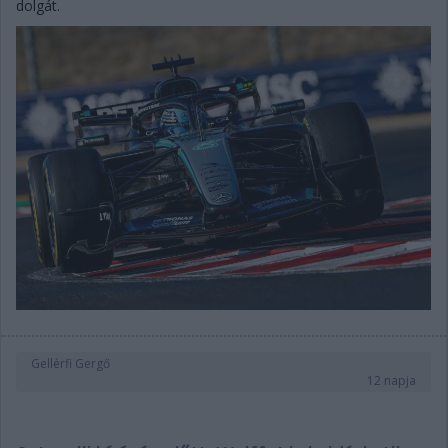
dolgát.
Gellérfi Gergő
12 napja