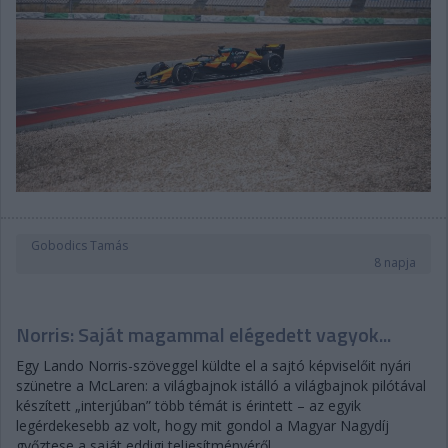
Gobodics Tamás
8 napja
Norris: Saját magammal elégedett vagyok...
Egy Lando Norris-szöveggel küldte el a sajtó képviselőit nyári
szünetre a McLaren: a világbajnok istálló a világbajnok pilótával
készített „interjúban” több témát is érintett – az egyik
legérdekesebb az volt, hogy mit gondol a Magyar Nagydíj
győztese a saját eddigi teljesítményéről.