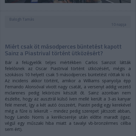
Balogh Tamás
10 napja
Miért csak öt másodperces büntetést kapott
Sainz a Piastrival történt ütközésért?
Bár a felügyelők teljes mértékben Carlos Sainzot látták
felelősnek az Oscar Piastrival történt ütközésért, mégis a
szokásos 10 helyett csak 5 másodperces büntetést róttak ki rá.
Az incidens akkor történt, amikor a Williams spanyolja épp
Fernando Alonsóval vívott nagy csatát, a versenyt addig vezető
mclarenes pedig lekörözni készült őt. Sainz azonban nem
észlelte, hogy az ausztrál külső íven mellé került a 3-as kanyar
felé menet, így a két autó összeért, Piastri pedig egy kerekével
még a fűre is lekerült – mindez pedig szerepet játszott abban,
hogy Lando Norris a kerékcseréje után előtte maradt (igaz,
végül egy műszaki hiba miatt a tavalyi vb-bronzérmes célba
sem ért).