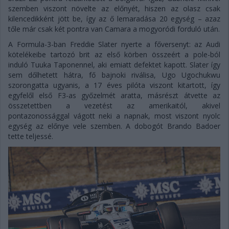
szemben viszont növelte az előnyét, hiszen az olasz csak
kilencedikként jött be, így az ő lemaradása 20 egység – azaz
tőle már csak két pontra van Camara a mogyoródi forduló után.
A Formula-3-ban Freddie Slater nyerte a főversenyt: az Audi
kötelékeibe tartozó brit az első körben összeért a pole-ból
induló Tuuka Taponennel, aki emiatt defektet kapott. Slater így
sem dőlhetett hátra, fő bajnoki riválisa, Ugo Ugochukwu
szorongatta ugyanis, a 17 éves pilóta viszont kitartott, így
egyfelől első F3-as győzelmét aratta, másrészt átvette az
összetettben a vezetést az amerikaitól, akivel
pontazonossággal vágott neki a napnak, most viszont nyolc
egység az előnye vele szemben. A dobogót Brando Badoer
tette teljessé.