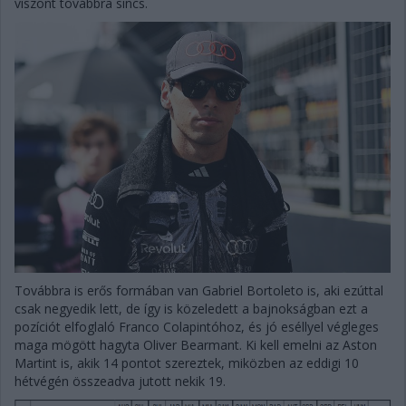
viszont továbbra sincs.
Továbbra is erős formában van Gabriel Bortoleto is, aki ezúttal
csak negyedik lett, de így is közeledett a bajnokságban ezt a
pozíciót elfoglaló Franco Colapintóhoz, és jó eséllyel végleges
maga mögött hagyta Oliver Bearmant. Ki kell emelni az Aston
Martint is, akik 14 pontot szereztek, miközben az eddigi 10
hétvégén összeadva jutott nekik 19.