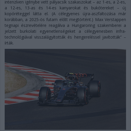
intenzíven igénybe vett pályacsík szakaszokat – az 1-es, a 2-es,
a 12-es, 13-as és 14-es kanyarokat és bukótereket – új
kopóréteggel látta el. (A célegyenes újra-aszfaltozása már
korábban, a 2025-ös futam előtt megtörtént.) Max Verstappen
tegnapi észrevételére reagálva a Hungaroring szakemberei a
jelzett burkolati egyenetlenségeket a célegyenesben infra-
technológiával visszalágyították és hengereléssel javították” –
írták.