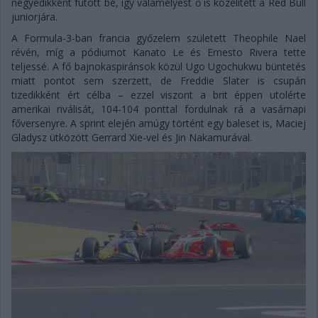
negyedikként futott be, így valamelyest ő is közelített a Red Bull
juniorjára.
A Formula-3-ban francia győzelem született Theophile Nael
révén, míg a pódiumot Kanato Le és Ernesto Rivera tette
teljessé. A fő bajnokaspiránsok közül Ugo Ugochukwu büntetés
miatt pontot sem szerzett, de Freddie Slater is csupán
tizedikként ért célba – ezzel viszont a brit éppen utolérte
amerikai riválisát, 104-104 ponttal fordulnak rá a vasárnapi
főversenyre. A sprint elején amúgy történt egy baleset is, Maciej
Gladysz ütközött Gerrard Xie-vel és Jin Nakamurával.