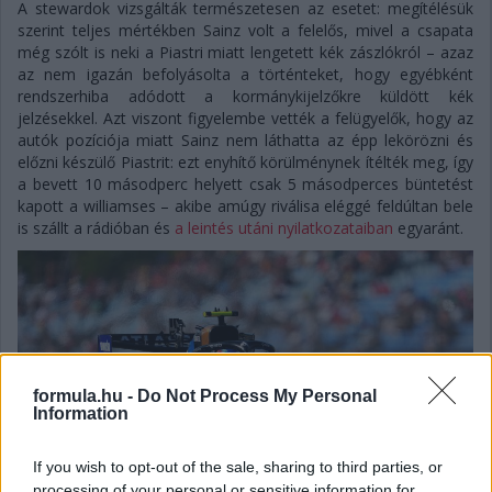
A stewardok vizsgálták természetesen az esetet: megítélésük
szerint teljes mértékben Sainz volt a felelős, mivel a csapata
még szólt is neki a Piastri miatt lengetett kék zászlókról – azaz
az nem igazán befolyásolta a történteket, hogy egyébként
rendszerhiba adódott a kormánykijelzőkre küldött kék
jelzésekkel. Azt viszont figyelembe vették a felügyelők, hogy az
autók pozíciója miatt Sainz nem láthatta az épp lekörözni és
előzni készülő Piastrit: ezt enyhítő körülménynek ítélték meg, így
a bevett 10 másodperc helyett csak 5 másodperces büntetést
kapott a williamses – akibe amúgy riválisa eléggé feldúltan bele
is szállt a rádióban és
a leintés utáni nyilatkozataiban
egyaránt.
formula.hu -
Do Not Process My Personal
Information
If you wish to opt-out of the sale, sharing to third parties, or
processing of your personal or sensitive information for