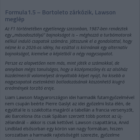
Formula1.5 – Bortoleto zárkózik, Lawson
meglép
Az F1 történetében egyetlenegy szezonban, 1987-ben rendeztek
egy „másodosztályú” bajnokságot is – méghozzá a turbómotorok
nélkül induló csapatok számára. Játsszunk el a gondolattal, hogy
nézne ki a 2026-os idény, ha ezúttal is kiírnának egy alternatív
bajnokságot, kiemelve a képletből a négy nagycsapatot.
Persze ez alapvetően nem más, mint játék a számokkal, de
annyiban mégis tanulságos, hogy a középmezőny és az alsóház
küzdelmeiről valamelyest árnyaltabb képet nyújt, ha kisebb a
nagycsapatok esetenkénti botladozásának köszönhető kiugró
eredmények torzító ereje.
Liam Lawson Magyarországon idei harmadik futamgyőzelmével
nem csupán beérte Pierre Gaslyt az idei győzelmi lista élén, de
egyúttal le is szakította magáról a tabellán a francia versenyzőt,
aki Barcelona óta csak Spában szerzett több pontot az új-
zélandinál – akkor is csak kettővel. Lawson csapattársa, Arvid
Lindblad elsősorban egy körön van nagy formában, hiszen
sorozatban a harmadik rajtelsőségét szerezte, győzelme