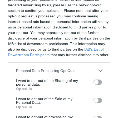
targeted advertising by us, please use the below opt-out
section to confirm your selection. Please note that after your
opt-out request is processed you may continue seeing
interest-based ads based on personal information utilized by
us or personal information disclosed to third parties prior to
Balogh Boglárka
your opt-out. You may separately opt-out of the further
11 napja
disclosure of your personal information by third parties on the
IAB’s list of downstream participants. This information may
also be disclosed by us to third parties on the
IAB’s List of
Wolff: Ezek a versenymérnökök olyanok, mint a
Downstream Participants
that may further disclose it to other
Teletabik!
third parties.
Nemcsak a pórul járt Oscar Piastri akadt ki Carlos Sainz
Please note that this website/app uses one or more Google
Personal Data Processing Opt Outs
manővere, és az egész szituáció miatt – az ausztrál
services and may gather and store information including but
elfogadhatatlannak nevezte, hogy „egy mezőny végi versenyző
not limited to your visit or usage behaviour. You may click to
I want to opt-out of the Sharing of my
hülyesége” miatt elbukta a vezető helyet –, hanem szélesebb
personal data.
grant or deny consent to Google and its third-party tags to
Opted In
körben is vihart kavartak a történtek. Sainz elmondása szerint
use your data for below specified purposes in below Google
nem működött a rendszer, ami a kormánykijelzőn a kék zászlót
consent section.
I want to opt-out of the Sale of my
jelzi nekik, a Mercedes vezetője, Toto Wolff szerint viszont sem
Personal Data.
ezt, sem a versenymérnökök attitűdjét nem engedheti meg
Opted In
magának az F1.
I want to opt-out of processing my