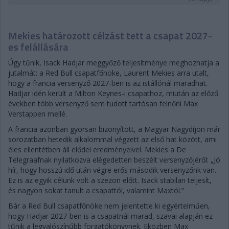
Mekies határozott célzást tett a csapat 2027-
es felállására
Úgy tűnik, Isack Hadjar meggyőző teljesítménye meghozhatja a
jutalmát: a Red Bull csapatfőnöke, Laurent Mekies arra utalt,
hogy a francia versenyző 2027-ben is az istállónál maradhat.
Hadjar idén került a Milton Keynes-i csapathoz, miután az előző
években több versenyző sem tudott tartósan felnőni Max
Verstappen mellé.
A francia azonban gyorsan bizonyított, a Magyar Nagydíjon már
sorozatban hetedik alkalommal végzett az első hat között, ami
éles ellentétben áll elődei eredményeivel. Mekies a De
Telegraafnak nyilatkozva elégedetten beszélt versenyzőjéről: „Jó
hír, hogy hosszú idő után végre erős második versenyzőnk van.
Ez is az egyik célunk volt a szezon előtt. Isack stabilan teljesít,
és nagyon sokat tanult a csapattól, valamint Maxtól.”
Bár a Red Bull csapatfőnöke nem jelentette ki egyértelműen,
hogy Hadjar 2027-ben is a csapatnál marad, szavai alapján ez
tűnik a legvalószínűbb forgatókönyvnek. Eközben Max