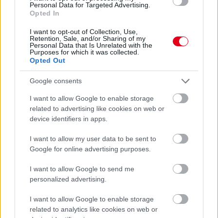
„Az, hogy a zászlós rendszer nem működött, és a mezőny
Personal Data for Targeted Advertising.
végén lévő autók védekezni kezdtek Lewis és Kimi ellen,
Opted In
elfogadhatatlan” – fogalmazott. „Gyalázatos produkció ez a
versenymérnököktől is, olyanok, mint a Teletabik. Csak ülnek,
I want to opt-out of Collection, Use,
Retention, Sale, and/or Sharing of my
és nem szólnak a versenyzőiknek, hogy mi történik mögöttük.”
Personal Data that Is Unrelated with the
Purposes for which it was collected.
Mind Wolff, mind Piastri azt reméli a történtek után, hogy a
Opted Out
jövőben a versenyzők nem kizárólag arra fognak hagyatkozni,
amit a kijelzőjükön látnak, hanem körül is néznek egy manőver
Google consents
előtt.
I want to allow Google to enable storage
related to advertising like cookies on web or
device identifiers in apps.
I want to allow my user data to be sent to
Google for online advertising purposes.
I want to allow Google to send me
personalized advertising.
I want to allow Google to enable storage
related to analytics like cookies on web or