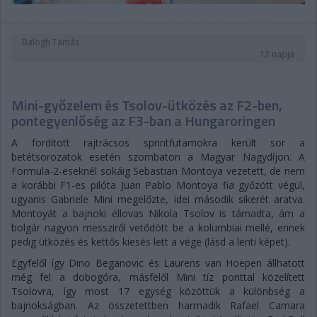
Balogh Tamás
12 napja
Mini-győzelem és Tsolov-ütközés az F2-ben,
pontegyenlőség az F3-ban a Hungaroringen
A fordított rajtrácsos sprintfutamokra került sor a
betétsorozatok esetén szombaton a Magyar Nagydíjon. A
Formula-2-eseknél sokáig Sebastian Montoya vezetett, de nem
a korábbi F1-es pilóta Juan Pablo Montoya fia győzött végül,
ugyanis Gabriele Mini megelőzte, idei második sikerét aratva.
Montoyát a bajnoki éllovas Nikola Tsolov is támadta, ám a
bolgár nagyon messziről vetődött be a kolumbiai mellé, ennek
pedig ütközés és kettős kiesés lett a vége (lásd a lenti képet).
Egyfelől így Dino Beganovic és Laurens van Hoepen állhatott
még fel a dobogóra, másfelől Mini tíz ponttal közelített
Tsolovra, így most 17 egység közöttük a különbség a
bajnokságban. Az összetettben harmadik Rafael Camara