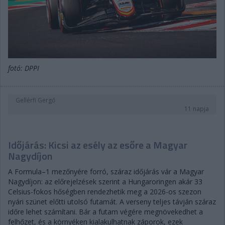
fotó: DPPI
Gellérfi Gergő
11 napja
Időjárás: Kicsi az esély az esőre a Magyar
Nagydíjon
A Formula–1 mezőnyére forró, száraz időjárás vár a Magyar
Nagydíjon: az előrejelzések szerint a Hungaroringen akár 33
Celsius-fokos hőségben rendezhetik meg a 2026-os szezon
nyári szünet előtti utolsó futamát. A verseny teljes távján száraz
időre lehet számítani. Bár a futam végére megnövekedhet a
felhőzet, és a környéken kialakulhatnak záporok, ezek