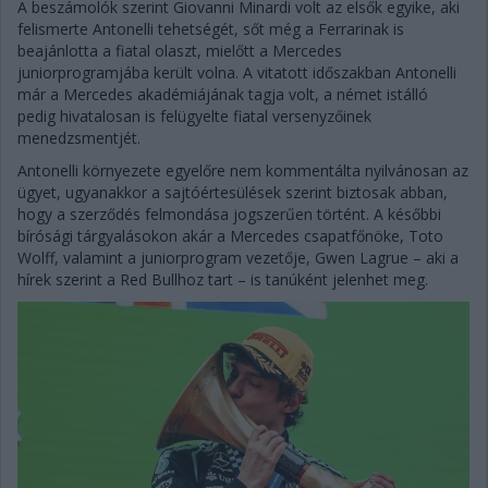
A beszámolók szerint Giovanni Minardi volt az elsők egyike, aki
felismerte Antonelli tehetségét, sőt még a Ferrarinak is
beajánlotta a fiatal olaszt, mielőtt a Mercedes
juniorprogramjába került volna. A vitatott időszakban Antonelli
már a Mercedes akadémiájának tagja volt, a német istálló
pedig hivatalosan is felügyelte fiatal versenyzőinek
menedzsmentjét.
Antonelli környezete egyelőre nem kommentálta nyilvánosan az
ügyet, ugyanakkor a sajtóértesülések szerint biztosak abban,
hogy a szerződés felmondása jogszerűen történt. A későbbi
bírósági tárgyalásokon akár a Mercedes csapatfőnöke, Toto
Wolff, valamint a juniorprogram vezetője, Gwen Lagrue – aki a
hírek szerint a Red Bullhoz tart – is tanúként jelenhet meg.