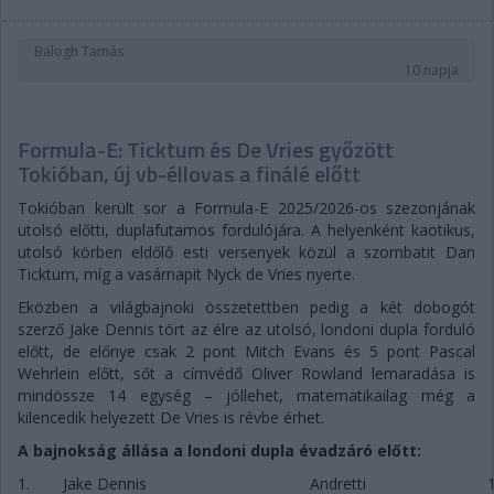
Balogh Tamás
10 napja
Formula-E: Ticktum és De Vries győzött
Tokióban, új vb-éllovas a finálé előtt
Tokióban került sor a Formula-E 2025/2026-os szezonjának
utolsó előtti, duplafutamos fordulójára. A helyenként kaotikus,
utolsó körben eldőlő esti versenyek közül a szombatit Dan
Ticktum, míg a vasárnapit Nyck de Vries nyerte.
Eközben a világbajnoki összetettben pedig a két dobogót
szerző Jake Dennis tört az élre az utolsó, londoni dupla forduló
előtt, de előnye csak 2 pont Mitch Evans és 5 pont Pascal
Wehrlein előtt, sőt a címvédő Oliver Rowland lemaradása is
mindössze 14 egység – jóllehet, matematikailag még a
kilencedik helyezett De Vries is révbe érhet.
A bajnokság állása a londoni dupla évadzáró előtt:
1.
Jake Dennis
Andretti