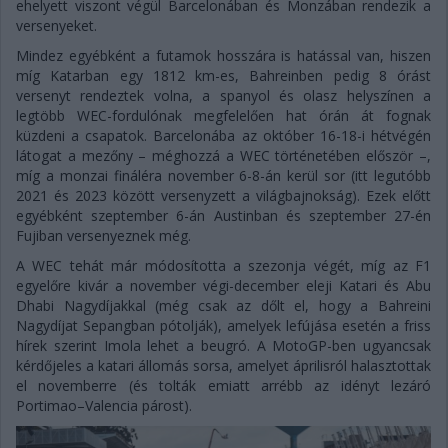
ehelyett viszont végül Barcelonában és Monzában rendezik a
versenyeket.
Mindez egyébként a futamok hosszára is hatással van, hiszen
míg Katarban egy 1812 km-es, Bahreinben pedig 8 órást
versenyt rendeztek volna, a spanyol és olasz helyszínen a
legtöbb WEC-fordulónak megfelelően hat órán át fognak
küzdeni a csapatok. Barcelonába az október 16-18-i hétvégén
látogat a mezőny – méghozzá a WEC történetében először –,
míg a monzai fináléra november 6-8-án kerül sor (itt legutóbb
2021 és 2023 között versenyzett a világbajnokság). Ezek előtt
egyébként szeptember 6-án Austinban és szeptember 27-én
Fujiban versenyeznek még.
A WEC tehát már módosította a szezonja végét, míg az F1
egyelőre kivár a november végi-december eleji Katari és Abu
Dhabi Nagydíjakkal (még csak az dőlt el, hogy a Bahreini
Nagydíjat Sepangban pótolják), amelyek lefújása esetén a friss
hírek szerint Imola lehet a beugró. A MotoGP-ben ugyancsak
kérdőjeles a katari állomás sorsa, amelyet áprilisról halasztottak
el novemberre (és tolták emiatt arrébb az idényt lezáró
Portimao–Valencia párost).