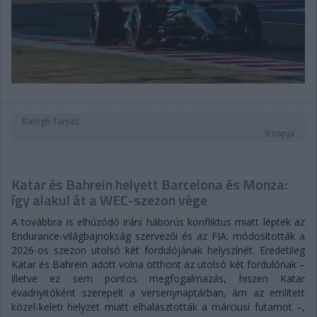
Balogh Tamás
9 napja
Katar és Bahrein helyett Barcelona és Monza:
így alakul át a WEC-szezon vége
A továbbra is elhúzódó iráni háborús konfliktus miatt léptek az
Endurance-világbajnokság szervezői és az FIA: módosították a
2026-os szezon utolsó két fordulójának helyszínét. Eredetileg
Katar és Bahrein adott volna otthont az utolsó két fordulónak –
illetve ez sem pontos megfogalmazás, hiszen Katar
évadnyitóként szerepelt a versenynaptárban, ám az említett
közel-keleti helyzet miatt elhalasztották a márciusi futamot –,