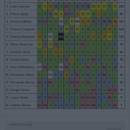
Gellérfi Gergő
10 napja