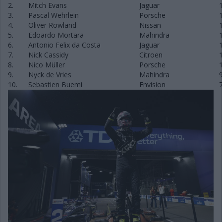
2.
Mitch Evans
Jaguar
3.
Pascal Wehrlein
Porsche
4.
Oliver Rowland
Nissan
5.
Edoardo Mortara
Mahindra
6.
Antonio Felix da Costa
Jaguar
7.
Nick Cassidy
Citroen
8.
Nico Müller
Porsche
9.
Nyck de Vries
Mahindra
10.
Sebastien Buemi
Envision