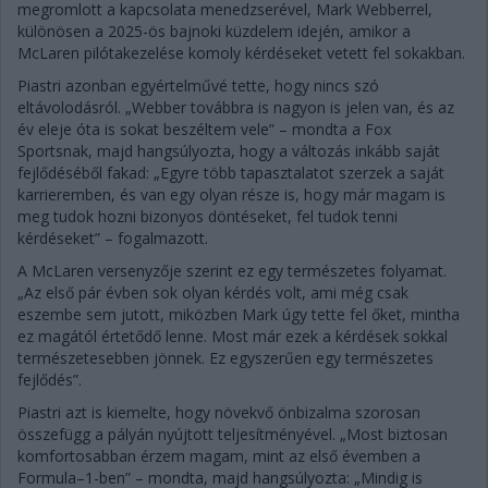
megromlott a kapcsolata menedzserével, Mark Webberrel,
különösen a 2025-ös bajnoki küzdelem idején, amikor a
McLaren pilótakezelése komoly kérdéseket vetett fel sokakban.
Piastri azonban egyértelművé tette, hogy nincs szó
eltávolodásról. „Webber továbbra is nagyon is jelen van, és az
év eleje óta is sokat beszéltem vele” – mondta a Fox
Sportsnak, majd hangsúlyozta, hogy a változás inkább saját
fejlődéséből fakad: „Egyre több tapasztalatot szerzek a saját
karrieremben, és van egy olyan része is, hogy már magam is
meg tudok hozni bizonyos döntéseket, fel tudok tenni
kérdéseket” – fogalmazott.
A McLaren versenyzője szerint ez egy természetes folyamat.
„Az első pár évben sok olyan kérdés volt, ami még csak
eszembe sem jutott, miközben Mark úgy tette fel őket, mintha
ez magától értetődő lenne. Most már ezek a kérdések sokkal
természetesebben jönnek. Ez egyszerűen egy természetes
fejlődés”.
Piastri azt is kiemelte, hogy növekvő önbizalma szorosan
összefügg a pályán nyújtott teljesítményével. „Most biztosan
komfortosabban érzem magam, mint az első évemben a
Formula–1-ben” – mondta, majd hangsúlyozta: „Mindig is