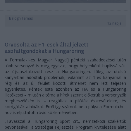
Balogh Tamás
12 napja
Orvosolta az F1-esek által jelzett
aszfaltgondokat a Hungaroring
A Formula-1-es Magyar Nagydíj pénteki szabadedzései után
több versenyző is megjegyezte, hogy helyenként huplissá vált
az újraaszfaltozott rész a Hungaroringen: főleg az utolsó
kanyarban adódtak problémák, valamint az 1-es kanyarnál a
régi és az új felület közötti átmenet nem lett teljesen
egyenletes. Péntek este azonban az FIA és a Hungaroring
illetékesei – miután a téma a hírek szerint előkerült a versenyzők
megbeszélésén is – reagáltak a pilóták észrevételeire, és
korrigálták a hibákat. Erről így számolt be a pálya a Formula.hu-
hoz is eljuttatott rövid közleményében:
„Tavasszal a Hungaroring Sport Zrt., nemzetközi szakértők
bevonásával, a Stratégiai Fejlesztési Program kivitelezése alatt