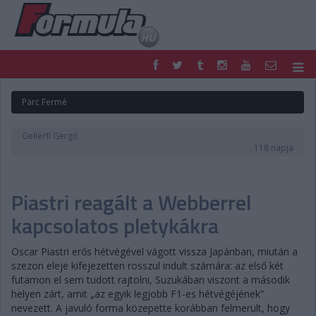
F1
PARC FERMÉ
Parc Fermé
FORMULA
MOTOR
NEMZETKÖZI
HAZAI
Gellérfi Gergő
RETRO
EGYÉB
118 napja
PODCAST
SHOP
LIVE
TIPPJÁTÉK
Piastri reagált a Webberrel
DIGITÁLIS MAGAZIN
PONTÁLLÁSOK
VERSENYNAPTÁRAK
kapcsolatos pletykákra
Oscar Piastri erős hétvégével vágott vissza Japánban, miután a
szezon eleje kifejezetten rosszul indult számára: az első két
futamon el sem tudott rajtolni, Suzukában viszont a második
helyen zárt, amit „az egyik legjobb F1-es hétvégéjének”
nevezett. A javuló forma közepette korábban felmerült, hogy