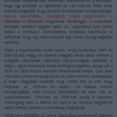
Szokatlan megállapodás keretében jelentették be a hétvégén,
hogy úgy pótolják az áprilisban az iráni háború miatt lefújt
Bahreini Nagydíjat, hogy azt nem a közel-keleti ország pályáján,
hanem Malajziában, Sepangban fogják megrendezni
–
miközben a futamnév megmarad. Rendhagyó, a statisztikák
kedvelőit őrületbe kergető lépés ez, ugyanakkor nem példa
nélküli a Formula-1 történetében: korábban háromszor is
előfordult, hogy egy adott helyszín egy másik ország nagydíját
rendezte.
Talán a legismertebb Imola esete, amely konkrétan 1981 és
2006 között végig San Marinó-i Nagydíj néven adott otthont a
száguldó cirkusznak, miközben Olaszországban található a
pálya – egész konkrétan Emilia-Romagna régióban, ahogy azt a
2020 és 2025 között használt elnevezésből tudjuk. Ezen kívül
1982-ben a franciaországi Circuit de Dijon-Prenois versenypálya
a Svájci Nagydíjat rendezte meg: ennek oka az volt, hogy
Svájcban az 1955-ös Le Mans-i 24 óráson történt
tömegtragédia után hosszú évtizedeken át tilos volt az
autóversenyzés. 1997-ben és 1998-ban pedig a legendás
Nürburgring nem a Német és nem is az Európai Nagydíjnak
adott otthont, hanem a Luxemburgi Nagydíjnak.
Tehát nem példátlan az, ami a Sepangban rendezendő Bahreini