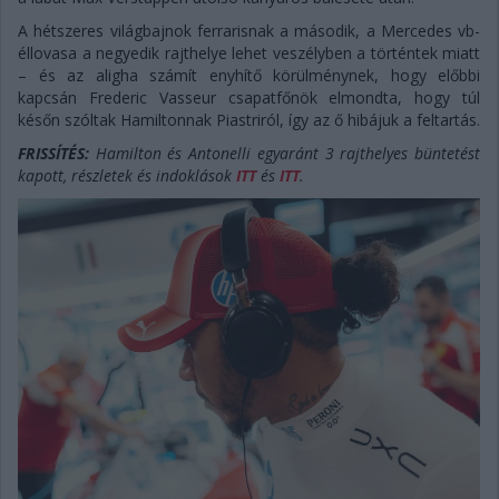
A hétszeres világbajnok ferrarisnak a második, a Mercedes vb-
éllovasa a negyedik rajthelye lehet veszélyben a történtek miatt
– és az aligha számít enyhítő körülménynek, hogy előbbi
kapcsán Frederic Vasseur csapatfőnök elmondta, hogy túl
későn szóltak Hamiltonnak Piastriról, így az ő hibájuk a feltartás.
FRISSÍTÉS:
Hamilton és Antonelli egyaránt 3 rajthelyes büntetést
kapott, részletek és indoklások
ITT
és
ITT
.