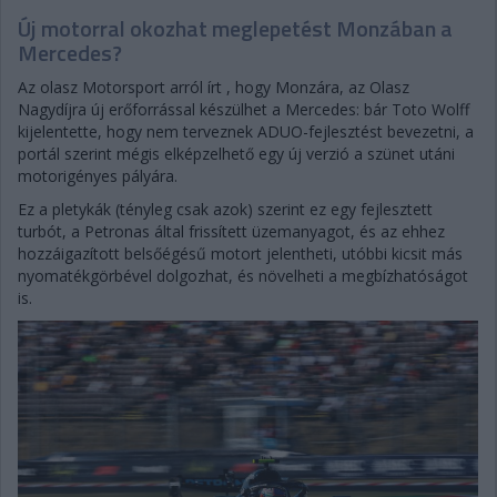
Új motorral okozhat meglepetést Monzában a
Mercedes?
Az olasz Motorsport arról írt , hogy Monzára, az Olasz
Nagydíjra új erőforrással készülhet a Mercedes: bár Toto Wolff
kijelentette, hogy nem terveznek ADUO-fejlesztést bevezetni, a
portál szerint mégis elképzelhető egy új verzió a szünet utáni
motorigényes pályára.
Ez a pletykák (tényleg csak azok) szerint ez egy fejlesztett
turbót, a Petronas által frissített üzemanyagot, és az ehhez
hozzáigazított belsőégésű motort jelentheti, utóbbi kicsit más
nyomatékgörbével dolgozhat, és növelheti a megbízhatóságot
is.