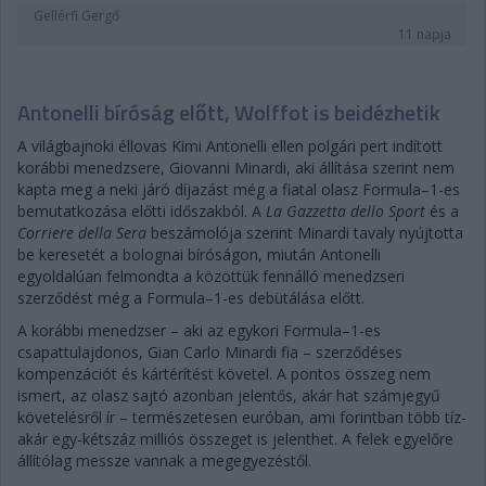
Gellérfi Gergő
11 napja
Antonelli bíróság előtt, Wolffot is beidézhetik
A világbajnoki éllovas Kimi Antonelli ellen polgári pert indított
korábbi menedzsere, Giovanni Minardi, aki állítása szerint nem
kapta meg a neki járó díjazást még a fiatal olasz Formula–1-es
bemutatkozása előtti időszakból. A
La Gazzetta dello Sport
és a
Corriere della Sera
beszámolója szerint Minardi tavaly nyújtotta
be keresetét a bolognai bíróságon, miután Antonelli
egyoldalúan felmondta a közöttük fennálló menedzseri
szerződést még a Formula–1-es debütálása előtt.
A korábbi menedzser – aki az egykori Formula–1-es
csapattulajdonos, Gian Carlo Minardi fia – szerződéses
kompenzációt és kártérítést követel. A pontos összeg nem
ismert, az olasz sajtó azonban jelentős, akár hat számjegyű
követelésről ír – természetesen euróban, ami forintban több tíz-
akár egy-kétszáz milliós összeget is jelenthet. A felek egyelőre
állítólag messze vannak a megegyezéstől.