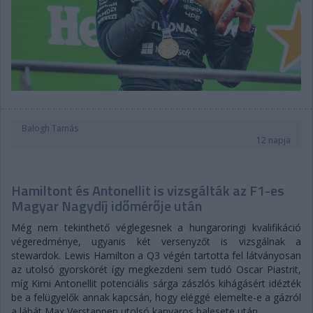
Balogh Tamás
12 napja
Hamiltont és Antonellit is vizsgálták az F1-es
Magyar Nagydíj időmérője után
Még nem tekinthető véglegesnek a hungaroringi kvalifikáció
végeredménye, ugyanis két versenyzőt is vizsgálnak a
stewardok. Lewis Hamilton a Q3 végén tartotta fel látványosan
az utolsó gyorskörét így megkezdeni sem tudó Oscar Piastrit,
míg Kimi Antonellit potenciális sárga zászlós kihágásért idézték
be a felügyelők annak kapcsán, hogy eléggé elemelte-e a gázról
a lábát Max Verstappen utolsó kanyaros balesete után.