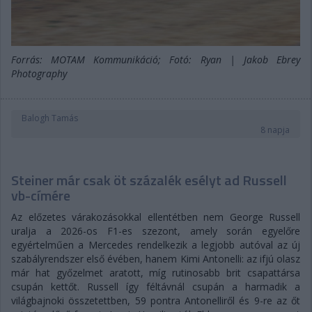
Forrás: MOTAM Kommunikáció; Fotó: Ryan | Jakob Ebrey
Photography
Balogh Tamás
8 napja
Steiner már csak öt százalék esélyt ad Russell
vb-címére
Az előzetes várakozásokkal ellentétben nem George Russell
uralja a 2026-os F1-es szezont, amely során egyelőre
egyértelműen a Mercedes rendelkezik a legjobb autóval az új
szabályrendszer első évében, hanem Kimi Antonelli: az ifjú olasz
már hat győzelmet aratott, míg rutinosabb brit csapattársa
csupán kettőt. Russell így féltávnál csupán a harmadik a
világbajnoki összetettben, 59 pontra Antonelliről és 9-re az őt