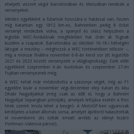
ehelyett viszont végül Barcelonában és Monzában rendezik a
versenyeket.
Mindez egyébként a futamok hosszára is hatással van, hiszen
míg Katarban egy 1812 km-es, Bahreinben pedig 8 órást
versenyt rendeztek volna, a spanyol és olasz helyszínen a
legtöbb WEC-fordulónak megfelelően hat órán át fognak
küzdeni a csapatok. Barcelonába az október 16-18-i hétvégén
látogat a mezőny – méghozzá a WEC történetében először –,
míg a monzai fináléra november 6-8-án kerül sor (itt legutóbb
2021 és 2023 között versenyzett a világbajnokság). Ezek előtt
egyébként szeptember 6-án Austinban és szeptember 27-én
Fujiban versenyeznek még.
A WEC tehát már módosította a szezonja végét, míg az F1
egyelőre kivár a november végi-december eleji Katari és Abu
Dhabi Nagydíjakkal (még csak az dőlt el, hogy a Bahreini
Nagydíjat Sepangban pótolják), amelyek lefújása esetén a friss
hírek szerint Imola lehet a beugró. A MotoGP-ben ugyancsak
kérdőjeles a katari állomás sorsa, amelyet áprilisról halasztottak
el novemberre (és tolták emiatt arrébb az idényt lezáró
Portimao–Valencia párost).