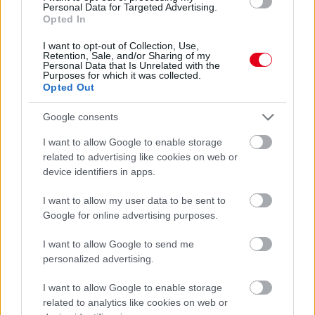
Az utóbbi időszakban többször felmerült, hogy Max Verstappen
Personal Data for Targeted Advertising.
Opted In
akár hátat is fordíthat a Formula–1-nek, ha nem lesz elégedett
a sport irányával vagy az új technikai szabályokkal. Stefano
I want to opt-out of Collection, Use,
Domenicali azonban a Formula–1 szerdai, kiválasztott
Retention, Sale, and/or Sharing of my
sajtótermékeknek tartott eseményén arról beszélt szerint
Personal Data that Is Unrelated with the
Purposes for which it was collected.
azonban azok a versenyzők, akik már kipróbálták az új autók
Opted Out
szimulátoros változatát, pozitív visszajelzéseket adtak: „Azok a
versenyzők, akik már vezették a jövő évi autót a szimulátorban,
Google consents
úgy érzik, jó irányba haladunk. Maxszal is beszéltünk erről.”
„Jól tudják, hogy mi ennél agresszívebb változtatásokat is
I want to allow Google to enable storage
szerettünk volna, de végül a csapatok ezt a megoldást fogadták
related to advertising like cookies on web or
el” – mondta, majd hangsúlyozta, kiváló kapcsolatot ápol
device identifiers in apps.
Verstappennel, és úgy véli, a holland számára is vonzó a
Formula–1 jövőképe: „Max hihetetlen versenyző. Ha szereti a
I want to allow my user data to be sent to
Formula–1-et, akkor azt a jövőt is szereti, amelyről közösen
Google for online advertising purposes.
beszélünk, beleértve a jövő szabályait is. Nagyon jó
kapcsolatban vagyok vele, ezért úgy gondolom, és a Formula–1
I want to allow Google to send me
elég nagy ahhoz, hogy ő is a része maradjon.”
personalized advertising.
Ugyanakkor elismerte, hogy a végső döntést kizárólag
I want to allow Google to enable storage
Verstappen hozhatja meg: „Természetesen ő maga dönt majd
a jövőjéről. A sport pedig megy tovább, mert a Formula–1
related to analytics like cookies on web or