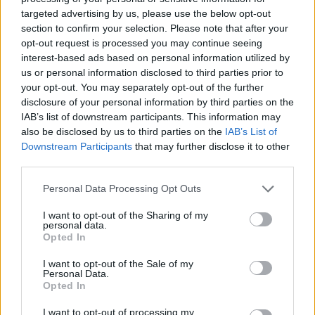
targeted advertising by us, please use the below opt-out
section to confirm your selection. Please note that after your
opt-out request is processed you may continue seeing
interest-based ads based on personal information utilized by
us or personal information disclosed to third parties prior to
your opt-out. You may separately opt-out of the further
disclosure of your personal information by third parties on the
IAB’s list of downstream participants. This information may
also be disclosed by us to third parties on the
IAB’s List of
Downstream Participants
that may further disclose it to other
third parties.
Please note that this website/app uses one or more Google
Personal Data Processing Opt Outs
services and may gather and store information including but
not limited to your visit or usage behaviour. You may click to
I want to opt-out of the Sharing of my
Gellérfi Gergő
personal data.
grant or deny consent to Google and its third-party tags to
11 napja
Opted In
use your data for below specified purposes in below Google
consent section.
I want to opt-out of the Sale of my
Personal Data.
Domenicali: Verstappen maradni fog, már
Opted In
egyeztettünk a szabályokról
I want to opt-out of processing my