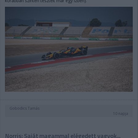
korábban szintén tesztelt már egy ízben).
Gobodics Tamás
10 napja
Norris: Saját magammal elégedett vagyok...