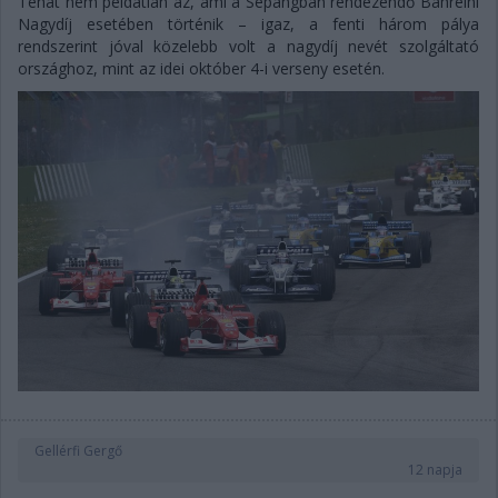
Tehát nem példátlan az, ami a Sepangban rendezendő Bahreini
Nagydíj esetében történik – igaz, a fenti három pálya
rendszerint jóval közelebb volt a nagydíj nevét szolgáltató
országhoz, mint az idei október 4-i verseny esetén.
Gellérfi Gergő
12 napja