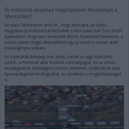
Új motorral okozhat meglepetést Monzában a
Mercedes?
Az olasz Motorsport arról írt , hogy Monzára, az Olasz
Nagydíjra új erőforrással készülhet a Mercedes: bár Toto Wolff
kijelentette, hogy nem terveznek ADUO-fejlesztést bevezetni, a
portál szerint mégis elképzelhető egy új verzió a szünet utáni
motorigényes pályára.
Ez a pletykák (tényleg csak azok) szerint ez egy fejlesztett
turbót, a Petronas által frissített üzemanyagot, és az ehhez
hozzáigazított belsőégésű motort jelentheti, utóbbi kicsit más
nyomatékgörbével dolgozhat, és növelheti a megbízhatóságot
is.