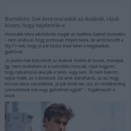
Bortoleto: Sok évre maradok az Audinál, rájuk
bízom, hogy bejelentik-e
Hosszabb távra elkötelezte magát az Audihoz Gabriel Bortoleto
– nem árulta el, hogy pontosan milyen távra, de arról beszélt a
Sky F1-nek, hogy jó pár közös évük lehet a négykarikás
gyártóval.
„A jövőm már biztosított az Audinál. Évekre itt leszek, mondjuk
így. Nem árulhatom el a szerződés hosszát, rájuk hagyom,
hogy nyilvánossá akarják-e tenni, vagy sem. Én nem bánom,
rajtuk múlik, az ő döntésük. De amit elárulhatok, az az, hogy
hosszú távra szerződtünk, jó pár évről van szó, és remélhetőleg
szerezhetünk sok nagy győzelmet együtt” – fogalmazott a
brazil.