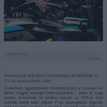
Balogh Tamás
8 napja
Domenicali elárulta: Hockenheim érdeklődik az
F1-es visszatérés iránt
Hockenheim egyeztetéseket kezdeményezett a Formula-1-es
Német Nagydíj esetleges feltámasztásáról – árulta el maga
Stefano Domenicali. Az ikonikus helyszín az 1970-es évek
második felétől adott otthont F1-es versenyeknek, legutóbb