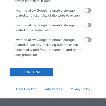
sokkal nagyobb bárkinél, mindannyiunknál. Az én véleményem
device identifiers in apps.
azonban az, hogy Max velünk marad, és őszintén remélem,
hogy így is lesz.”
I want to allow Google to enable storage
related to functionality of the website or app.
I want to allow Google to enable storage
related to personalization.
I want to allow Google to enable storage
related to security, including authentication
functionality and fraud prevention, and other
user protection.
CONFIRM
Data Deletion
Data Access
Privacy Policy
Gobodics Tamás
11 napja