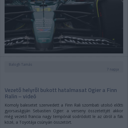
Balogh Tamás
7 napja
Vezető helyről bukott hatalmasat Ogier a Finn
Ralin – videó
Komoly balesetet szenvedett a Finn Rali szombati utolsó előtti
gyorsaságiján Sebastien Ogier: a verseny összetettjét akkor
még vezető francia nagy tempónál sodródott le az útról a fák
közé, a Toyotája csúnyán összetört.