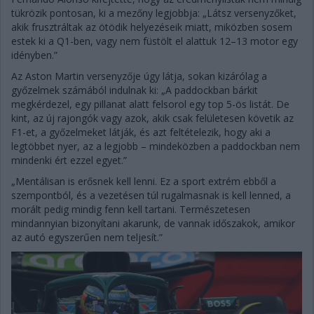
tükrözik pontosan, ki a mezőny legjobbja: „Látsz versenyzőket,
akik frusztráltak az ötödik helyezéseik miatt, miközben sosem
estek ki a Q1-ben, vagy nem füstölt el alattuk 12–13 motor egy
idényben.”
Az Aston Martin versenyzője úgy látja, sokan kizárólag a
győzelmek számából indulnak ki: „A paddockban bárkit
megkérdezel, egy pillanat alatt felsorol egy top 5-ös listát. De
kint, az új rajongók vagy azok, akik csak felületesen követik az
F1-et, a győzelmeket látják, és azt feltételezik, hogy aki a
legtöbbet nyer, az a legjobb – mindeközben a paddockban nem
mindenki ért ezzel egyet.”
„Mentálisan is erősnek kell lenni. Ez a sport extrém ebből a
szempontból, és a vezetésen túl rugalmasnak is kell lenned, a
morált pedig mindig fenn kell tartani. Természetesen
mindannyian bizonyítani akarunk, de vannak időszakok, amikor
az autó egyszerűen nem teljesít.”