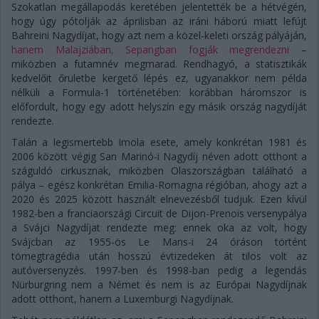
Szokatlan megállapodás keretében jelentették be a hétvégén,
hogy úgy pótolják az áprilisban az iráni háború miatt lefújt
Bahreini Nagydíjat, hogy azt nem a közel-keleti ország pályáján,
hanem Malajziában, Sepangban fogják megrendezni
–
miközben a futamnév megmarad. Rendhagyó, a statisztikák
kedvelőit őrületbe kergető lépés ez, ugyanakkor nem példa
nélküli a Formula-1 történetében: korábban háromszor is
előfordult, hogy egy adott helyszín egy másik ország nagydíját
rendezte.
Talán a legismertebb Imola esete, amely konkrétan 1981 és
2006 között végig San Marinó-i Nagydíj néven adott otthont a
száguldó cirkusznak, miközben Olaszországban található a
pálya – egész konkrétan Emilia-Romagna régióban, ahogy azt a
2020 és 2025 között használt elnevezésből tudjuk. Ezen kívül
1982-ben a franciaországi Circuit de Dijon-Prenois versenypálya
a Svájci Nagydíjat rendezte meg: ennek oka az volt, hogy
Svájcban az 1955-ös Le Mans-i 24 óráson történt
tömegtragédia után hosszú évtizedeken át tilos volt az
autóversenyzés. 1997-ben és 1998-ban pedig a legendás
Nürburgring nem a Német és nem is az Európai Nagydíjnak
adott otthont, hanem a Luxemburgi Nagydíjnak.