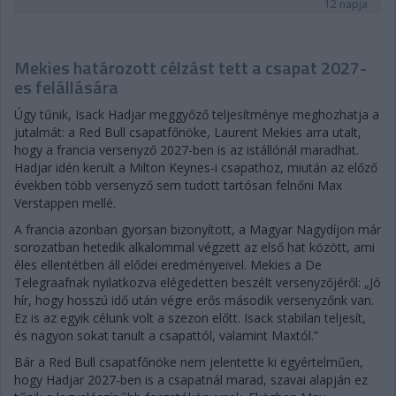
12 napja
Mekies határozott célzást tett a csapat 2027-
es felállására
Úgy tűnik, Isack Hadjar meggyőző teljesítménye meghozhatja a
jutalmát: a Red Bull csapatfőnöke, Laurent Mekies arra utalt,
hogy a francia versenyző 2027-ben is az istállónál maradhat.
Hadjar idén került a Milton Keynes-i csapathoz, miután az előző
években több versenyző sem tudott tartósan felnőni Max
Verstappen mellé.
A francia azonban gyorsan bizonyított, a Magyar Nagydíjon már
sorozatban hetedik alkalommal végzett az első hat között, ami
éles ellentétben áll elődei eredményeivel. Mekies a De
Telegraafnak nyilatkozva elégedetten beszélt versenyzőjéről: „Jó
hír, hogy hosszú idő után végre erős második versenyzőnk van.
Ez is az egyik célunk volt a szezon előtt. Isack stabilan teljesít,
és nagyon sokat tanult a csapattól, valamint Maxtól.”
Bár a Red Bull csapatfőnöke nem jelentette ki egyértelműen,
hogy Hadjar 2027-ben is a csapatnál marad, szavai alapján ez