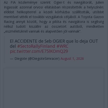
Az FIA közleménye szerint Ogier-t és navigátorát, Julien
Ingassiát azonnal orvosi ellátásban részesítették a helyszínén:
előbbit helikopterrel a közeli kórházba szállították, utóbbit
mentővel vitték el további vizsgálatok céljából. A Toyota Gazoo
Racing annyit közölt, hogy a pilóta és navigátora is segítség
nélkül tudott kiszállni az összetört autóból, mindketten
„eszméletüknél vannak és alapvetően jól vannak”.
El ACCIDENTE de Seb OGIER que lo deja OUT
del
#SectoRallyFinland
#WRC
pic.twitter.com/E75lKOmQ29
— Diegote (@DiegoteSimracer)
August 1, 2026