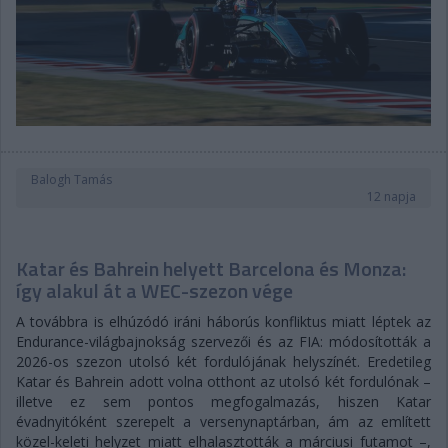
Balogh Tamás
12 napja
Katar és Bahrein helyett Barcelona és Monza:
így alakul át a WEC-szezon vége
A továbbra is elhúzódó iráni háborús konfliktus miatt léptek az
Endurance-világbajnokság szervezői és az FIA: módosították a
2026-os szezon utolsó két fordulójának helyszínét. Eredetileg
Katar és Bahrein adott volna otthont az utolsó két fordulónak –
illetve ez sem pontos megfogalmazás, hiszen Katar
évadnyitóként szerepelt a versenynaptárban, ám az említett
közel-keleti helyzet miatt elhalasztották a márciusi futamot –,