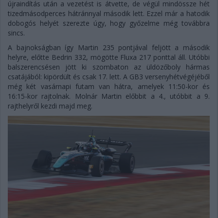
újraindítás után a vezetést is átvette, de végül mindössze hét
tizedmásodperces hátránnyal második lett. Ezzel már a hatodik
dobogós helyét szerezte úgy, hogy győzelme még továbbra
sincs.
A bajnokságban így Martin 235 pontjával feljött a második
helyre, előtte Bedrin 332, mögötte Fluxa 217 ponttal áll. Utóbbi
balszerencsésen jött ki szombaton az üldözőboly hármas
csatájából: kipördült és csak 17. lett. A GB3 versenyhétvégéjéből
még két vasárnapi futam van hátra, amelyek 11:50-kor és
16:15-kor rajtolnak. Molnár Martin előbbit a 4., utóbbit a 9.
rajthelyről kezdi majd meg.