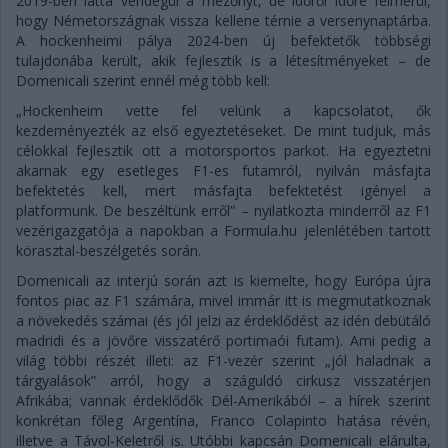
2019-ben látta vendégül a mezőnyt, de időről időre felmerül,
hogy Németországnak vissza kellene térnie a versenynaptárba.
A hockenheimi pálya 2024-ben új befektetők többségi
tulajdonába került, akik fejlesztik is a létesítményeket – de
Domenicali szerint ennél még több kell:
„Hockenheim vette fel velünk a kapcsolatot, ők
kezdeményezték az első egyeztetéseket. De mint tudjuk, más
célokkal fejlesztik ott a motorsportos parkot. Ha egyeztetni
akarnak egy esetleges F1-es futamról, nyilván másfajta
befektetés kell, mert másfajta befektetést igényel a
platformunk. De beszéltünk erről” – nyilatkozta minderről az F1
vezérigazgatója a napokban a Formula.hu jelenlétében tartott
körasztal-beszélgetés során.
Domenicali az interjú során azt is kiemelte, hogy Európa újra
fontos piac az F1 számára, mivel immár itt is megmutatkoznak
a növekedés számai (és jól jelzi az érdeklődést az idén debütáló
madridi és a jövőre visszatérő portimaói futam). Ami pedig a
világ többi részét illeti: az F1-vezér szerint „jól haladnak a
tárgyalások” arról, hogy a száguldó cirkusz visszatérjen
Afrikába; vannak érdeklődők Dél-Amerikából – a hírek szerint
konkrétan főleg Argentína, Franco Colapinto hatása révén,
illetve a Távol-Keletről is. Utóbbi kapcsán Domenicali elárulta,