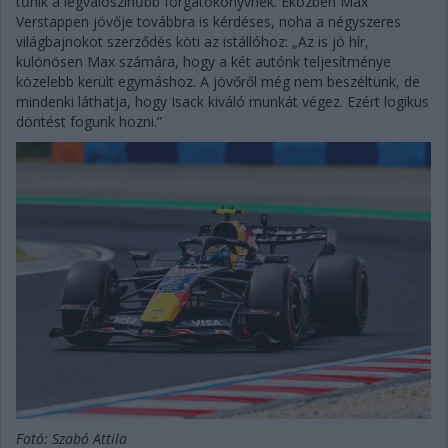
tűnik a legvalószínűbb forgatókönyvnek. Eközben Max
Verstappen jövője továbbra is kérdéses, noha a négyszeres
világbajnokot szerződés köti az istállóhoz: „Az is jó hír,
különösen Max számára, hogy a két autónk teljesítménye
közelebb került egymáshoz. A jövőről még nem beszéltünk, de
mindenki láthatja, hogy Isack kiváló munkát végez. Ezért logikus
döntést fogunk hozni.”
Fotó: Szabó Attila