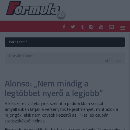
F1
PARC FERMÉ
Parc Fermé
FORMULA
MOTOR
NEMZETKÖZI
HAZAI
Horváth Dániel
RETRO
EGYÉB
413 napja
PODCAST
SHOP
LIVE
TIPPJÁTÉK
Alonso: „Nem mindig a
DIGITÁLIS MAGAZIN
PONTÁLLÁSOK
VERSENYNAPTÁRAK
legtöbbet nyerő a legjobb”
A kétszeres világbajnok szerint a paddockban sokkal
árnyaltabban látják a versenyzők teljesítményét, mint azok a
rajongók, akik nem követik közelről az F1-et, és csupán
statisztikákból ítélnek.
Fernando Alonso kifejtette, hogy az eredménylisták nem mindig