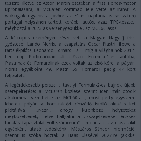
tesztre, illetve az Aston Martin esetében a friss Honda-motor
kipróbálására, a McLaren Portimao felé vette az irányt. A
wokingiak ugyanis a jövőre az F1-es naptárba is visszatérő
portugál helyszínen tartott korábbi autós, azaz TPC-tesztet,
méghozzá a 2023-as versenygépükkel, az MCL60-assal.
A kétnapos eseményen részt vett a Magyar Nagydíj friss
győztese, Lando Norris, a csapattárs Oscar Piastri, illetve a
tartalékpilóta Leonardo Fornaroli is – míg a világbajnok 2017-
ben épp Portimaóban ült először Formula-1-es autóba,
Piastrinak és Fornarolinak ezek voltak az első körei a pályán.
Norris egyébként 49, Piastri 55, Fornaroli pedig 47 kört
teljesített.
A legérdekesebb persze a tavalyi Formula-2-es bajnok újabb
szerepeltetése: a McLaren közlése szerint idén már ötödik
alkalommal vezethette az MCL60-ast, most pedig egyszerre
lehetett pályán a konstruktőri címvédő istálló aktuális két
pilótájával. „Nézni, ahogy különböző helyzeteket
megközelítenek, illetve hallgatni a visszajelzéseiket értékes
tanulási tapasztalat volt számomra” – mondta el az olasz, akit
egyébként utazó tudósítónk, Mészáros Sándor információi
szerint is szóba hoztak a Haas ülésével 2027-re (akikkel