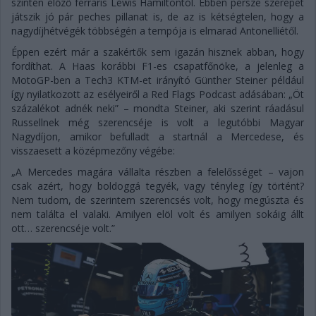
szintén előző ferraris Lewis Hamiltontól. Ebben persze szerepet
játszik jó pár peches pillanat is, de az is kétségtelen, hogy a
nagydíjhétvégék többségén a tempója is elmarad Antonelliétől.
Éppen ezért már a szakértők sem igazán hisznek abban, hogy
fordíthat. A Haas korábbi F1-es csapatfőnöke, a jelenleg a
MotoGP-ben a Tech3 KTM-et irányító Günther Steiner például
így nyilatkozott az esélyeiről a Red Flags Podcast adásában: „Öt
százalékot adnék neki” – mondta Steiner, aki szerint ráadásul
Russellnek még szerencséje is volt a legutóbbi Magyar
Nagydíjon, amikor befulladt a startnál a Mercedese, és
visszaesett a középmezőny végébe:
„A Mercedes magára vállalta részben a felelősséget – vajon
csak azért, hogy boldoggá tegyék, vagy tényleg így történt?
Nem tudom, de szerintem szerencsés volt, hogy megúszta és
nem találta el valaki. Amilyen elöl volt és amilyen sokáig állt
ott… szerencséje volt.”