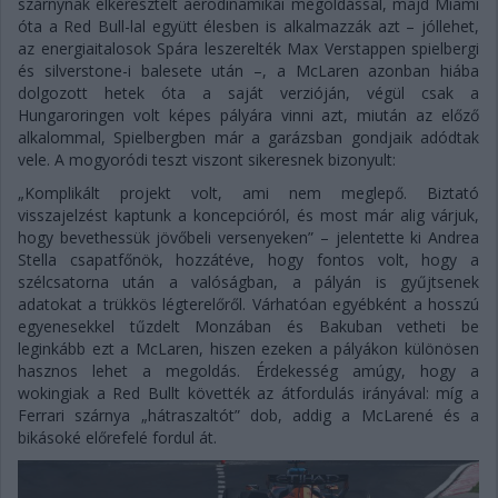
szárnynak elkeresztelt aerodinamikai megoldással, majd Miami
óta a Red Bull-lal együtt élesben is alkalmazzák azt – jóllehet,
az energiaitalosok Spára leszerelték Max Verstappen spielbergi
és silverstone-i balesete után –, a McLaren azonban hiába
dolgozott hetek óta a saját verzióján, végül csak a
Hungaroringen volt képes pályára vinni azt, miután az előző
alkalommal, Spielbergben már a garázsban gondjaik adódtak
vele. A mogyoródi teszt viszont sikeresnek bizonyult:
„Komplikált projekt volt, ami nem meglepő. Biztató
visszajelzést kaptunk a koncepcióról, és most már alig várjuk,
hogy bevethessük jövőbeli versenyeken” – jelentette ki Andrea
Stella csapatfőnök, hozzátéve, hogy fontos volt, hogy a
szélcsatorna után a valóságban, a pályán is gyűjtsenek
adatokat a trükkös légterelőről. Várhatóan egyébként a hosszú
egyenesekkel tűzdelt Monzában és Bakuban vetheti be
leginkább ezt a McLaren, hiszen ezeken a pályákon különösen
hasznos lehet a megoldás. Érdekesség amúgy, hogy a
wokingiak a Red Bullt követték az átfordulás irányával: míg a
Ferrari szárnya „hátraszaltót” dob, addig a McLarené és a
bikásoké előrefelé fordul át.