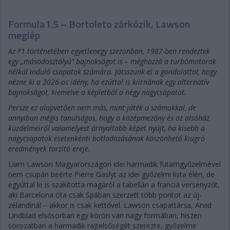
Formula1.5 – Bortoleto zárkózik, Lawson
meglép
Az F1 történetében egyetlenegy szezonban, 1987-ben rendeztek
egy „másodosztályú” bajnokságot is – méghozzá a turbómotorok
nélkül induló csapatok számára. Játsszunk el a gondolattal, hogy
nézne ki a 2026-os idény, ha ezúttal is kiírnának egy alternatív
bajnokságot, kiemelve a képletből a négy nagycsapatot.
Persze ez alapvetően nem más, mint játék a számokkal, de
annyiban mégis tanulságos, hogy a középmezőny és az alsóház
küzdelmeiről valamelyest árnyaltabb képet nyújt, ha kisebb a
nagycsapatok esetenkénti botladozásának köszönhető kiugró
eredmények torzító ereje.
Liam Lawson Magyarországon idei harmadik futamgyőzelmével
nem csupán beérte Pierre Gaslyt az idei győzelmi lista élén, de
egyúttal le is szakította magáról a tabellán a francia versenyzőt,
aki Barcelona óta csak Spában szerzett több pontot az új-
zélandinál – akkor is csak kettővel. Lawson csapattársa, Arvid
Lindblad elsősorban egy körön van nagy formában, hiszen
sorozatban a harmadik rajtelsőségét szerezte, győzelme