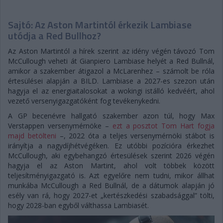
Sajtó: Az Aston Martintól érkezik Lambiase
utódja a Red Bullhoz?
Az Aston Martintól a hírek szerint az idény végén távozó Tom
McCullough veheti át Gianpiero Lambiase helyét a Red Bullnál,
amikor a szakember átigazol a McLarenhez – számolt be róla
értesülései alapján a BILD. Lambiase a 2027-es szezon után
hagyja el az energiaitalosokat a wokingi istálló kedvéért, ahol
vezető versenyigazgatóként fog tevékenykedni.
A GP becenévre hallgató szakember azon túl, hogy Max
Verstappen versenymérnöke –
ezt a posztot Tom Hart fogja
majd betölteni
–, 2022 óta a teljes versenymérnöki stábot is
irányítja a nagydíjhétvégéken. Ez utóbbi pozícióra érkezhet
McCullough, aki egybehangzó értesülések szerint 2026 végén
hagyja el az Aston Martint, ahol volt többek között
teljesítményigazgató is. Azt egyelőre nem tudni, mikor állhat
munkába McCullough a Red Bullnál, de a dátumok alapján jó
esély van rá, hogy 2027-et „kertészkedési szabadsággal” tölti,
hogy 2028-ban egyből válthassa Lambiasét.