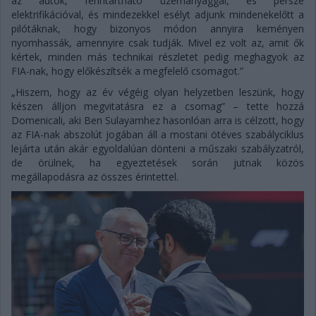
az autók, fenntartható üzemanyaggal, és persze
elektrifikációval, és mindezekkel esélyt adjunk mindenekelőtt a
pilótáknak, hogy bizonyos módon annyira keményen
nyomhassák, amennyire csak tudják. Mivel ez volt az, amit ők
kértek, minden más technikai részletet pedig meghagyok az
FIA-nak, hogy előkészítsék a megfelelő csomagot.”
„Hiszem, hogy az év végéig olyan helyzetben leszünk, hogy
készen álljon megvitatásra ez a csomag” – tette hozzá
Domenicali, aki Ben Sulayamhez hasonlóan arra is célzott, hogy
az FIA-nak abszolút jogában áll a mostani ötéves szabályciklus
lejárta után akár egyoldalúan dönteni a műszaki szabályzatról,
de örülnek, ha egyeztetések során jutnak közös
megállapodásra az összes érintettel.