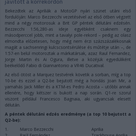
javított a körrekordon
Bekezdtek az Apriliák a MotoGP nyári szünet utáni első
fordulóján: Marco Bezzecchi vezetésével az első ötben végzett
mind a négy motorosuk a Brit GP péntek délutáni edzésén.
Bezzecchi 1:56,280-as ideje egyébként csaknem egy
másodperccel jobb, mint a tavalyi pole-rekord – pedig az olasz
elmondta előzetesen, hogy még nem érzi százszázalékosnak
magát a sachsenringi kulcscsontsérülése és műtétje után –, de
1:57-en belül motoroztak a márkatársak, azaz Raul Fernandez,
Jorge Martin és Ai Ogura, illetve a közéjük egyedüliként
beékelődő Fabio di Giannantonio a VR46 Ducatival.
Az első ötöst a Marquez testvérek követik a sorban, míg a top
10-be és ezzel a Q2-be bejutott még a hondás Joan Mir, a
yamahás Jack Miller és a KTM-es Pedro Acosta – utóbbi annak
ellenére, hogy kétszer is bukott a nap során. Q1-re szorul
viszont például Francesco Bagnaia, aki ugyancsak elesett
délután.
A péntek délutáni edzés eredménye (a top 10 bejutott a
Q2-be):
1.
Marco Bezzecchi
Aprilia
2.
Raúl Fernández
Trackhouse Aprilia