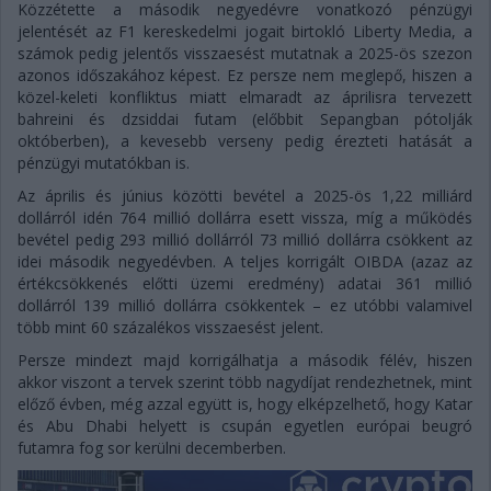
Közzétette a második negyedévre vonatkozó pénzügyi
jelentését az F1 kereskedelmi jogait birtokló Liberty Media, a
számok pedig jelentős visszaesést mutatnak a 2025-ös szezon
azonos időszakához képest. Ez persze nem meglepő, hiszen a
közel-keleti konfliktus miatt elmaradt az áprilisra tervezett
bahreini és dzsiddai futam (előbbit Sepangban pótolják
októberben), a kevesebb verseny pedig érezteti hatását a
pénzügyi mutatókban is.
Az április és június közötti bevétel a 2025-ös 1,22 milliárd
dollárról idén 764 millió dollárra esett vissza, míg a működés
bevétel pedig 293 millió dollárról 73 millió dollárra csökkent az
idei második negyedévben. A teljes korrigált OIBDA (azaz az
értékcsökkenés előtti üzemi eredmény) adatai 361 millió
dollárról 139 millió dollárra csökkentek – ez utóbbi valamivel
több mint 60 százalékos visszaesést jelent.
Persze mindezt majd korrigálhatja a második félév, hiszen
akkor viszont a tervek szerint több nagydíjat rendezhetnek, mint
előző évben, még azzal együtt is, hogy elképzelhető, hogy Katar
és Abu Dhabi helyett is csupán egyetlen európai beugró
futamra fog sor kerülni decemberben.