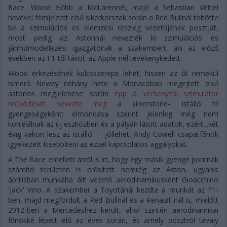
Race. Wood előbb a McLarennél, majd a Sebastian Vettel
nevével fémjelzett első sikerkorszak során a Red Bullnál töltötte
be a szimulációs és elemzési részleg vezetőjének posztját,
most pedig az Astonnál nevezték ki szimulációs és
járműmodellezési igazgatónak a szakembert, aki az előző
években az F1-től távol, az Apple-nél tevékenykedett.
Wood érkezésének kulcsszerepe lehet, hiszen az őt remekül
ismerő Newey néhány hete a Monacóban megejtett első
astonos megjelenése során
épp a versenyzői szimulátor
működését nevezte meg
a silverstone-i istálló fő
gyengeségeként: elmondása szerint jelenleg még nem
korrelálnak az új eszközben és a pályán látott adatok, ezért „két
évig vakon lesz az istálló” – jóllehet, Andy Cowell csapatfőnök
igyekezett kisebbíteni az ezzel kapcsolatos aggályokat.
A The Race emellett arról is írt, hogy egy másik gyenge pontnak
számító területen is erősített nemrég az Aston, ugyanis
áprilisban munkába állt vezető aerodinamikusként Gioacchino
'Jack' Vino. A szakember a Toyotánál kezdte a munkát az F1-
ben, majd megfordult a Red Bullnál és a Renault-nál is, mielőtt
2012-ben a Mercedeshez került, ahol szintén aerodinamikai
főnökké lépett elő az évek során, és amely posztról tavaly