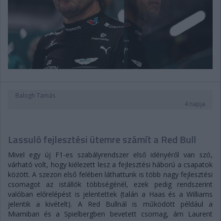
Balogh Tamás
4 napja
Lassuló fejlesztési ütemre számít a Red Bull
Mivel egy új F1-es szabályrendszer első idényéről van szó,
várható volt, hogy kiélezett lesz a fejlesztési háború a csapatok
között. A szezon első felében láthattunk is több nagy fejlesztési
csomagot az istállók többségénél, ezek pedig rendszerint
valóban előrelépést is jelentettek (talán a Haas és a Williams
jelentik a kivételt). A Red Bullnál is működött például a
Miamiban és a Spielbergben bevetett csomag, ám Laurent