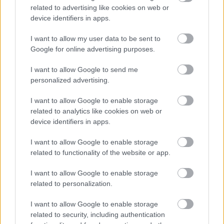
korábban gyakran előzés nélküli vonatozást láthattunk” –
related to advertising like cookies on web or
mondta Marko, aki ugyanakkor úgy érzi, a 2026-os technikai
device identifiers in apps.
szabályok miatt nem minden látványos előzés tekinthető valódi
csatának.
I want to allow my user data to be sent to
„Egyértelmű, hogy a szurkolók szeretik a sok előzést. Sajnos
Google for online advertising purposes.
azonban aligha tudja bárki, hogy ezek valódi előzések-e, vagy
egyszerűen a helyzetből adódnak. Sokszor csak azért fékeznek
I want to allow Google to send me
ki látványosan egy autót, mert az előtte haladónak éppen
personalized advertising.
töltenie kell az akkumulátorát.”
I want to allow Google to enable storage
Az osztrák szakember ugyanakkor kiemelte az idény két
related to analytics like cookies on web or
legnagyobb pozitív meglepetését is. Elmondása szerint Bernie
device identifiers in apps.
Ecclestone-nal együtt nagyra tartja a világbajnoki összetettet
vezető Kimi Antonelli higgadtságát és sebességét, míg Max
I want to allow Google to enable storage
Verstappen Magyar Nagydíjon nyújtott teljesítményét külön is
related to functionality of the website or app.
méltatta: „Ahogy Max kétszer is kifékezte Hamiltont azon a
szűk pályán, az a 2026-os szezon egyik csúcspontja volt.”
I want to allow Google to enable storage
related to personalization.
I want to allow Google to enable storage
related to security, including authentication