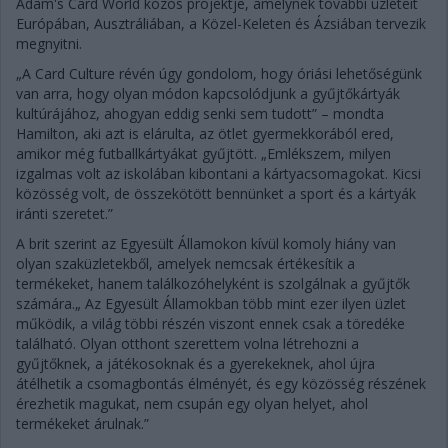
Adam's Card World közös projektje, amelynek további üzleteit
Európában, Ausztráliában, a Közel-Keleten és Ázsiában tervezik
megnyitni.
„A Card Culture révén úgy gondolom, hogy óriási lehetőségünk
van arra, hogy olyan módon kapcsolódjunk a gyűjtőkártyák
kultúrájához, ahogyan eddig senki sem tudott” – mondta
Hamilton, aki azt is elárulta, az ötlet gyermekkorából ered,
amikor még futballkártyákat gyűjtött. „Emlékszem, milyen
izgalmas volt az iskolában kibontani a kártyacsomagokat. Kicsi
közösség volt, de összekötött bennünket a sport és a kártyák
iránti szeretet.”
A brit szerint az Egyesült Államokon kívül komoly hiány van
olyan szaküzletekből, amelyek nemcsak értékesítik a
termékeket, hanem találkozóhelyként is szolgálnak a gyűjtők
számára.„ Az Egyesült Államokban több mint ezer ilyen üzlet
működik, a világ többi részén viszont ennek csak a töredéke
található. Olyan otthont szerettem volna létrehozni a
gyűjtőknek, a játékosoknak és a gyerekeknek, ahol újra
átélhetik a csomagbontás élményét, és egy közösség részének
érezhetik magukat, nem csupán egy olyan helyet, ahol
termékeket árulnak.”