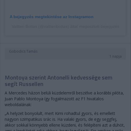
A bejegyzés megtekintése az Instagramon
Valtteri Bottas (@valtteribottas) által megosztott bejegyzés
Gobodics Tamás
1 napja
Montoya szerint Antonelli kedvessége sem
segít Russellen
A Mercedes házon belüli küzdelemről beszélve a korábbi pilóta,
Juan Pablo Montoya így fogalmazott az F1 hivatalos
weboldalának:
„A helyzet bonyolult, mert Kimi rohadtul gyors, és emellett
nagyon szimpatikus srác is. Ha valaki gyors, de egy seggfej,
akkor sokkal könnyebb ellene küzdeni, és felépíteni azt a dühöt,
ami a lendületet adja ahhoz, hogy legyőzzük. De amikor a srác