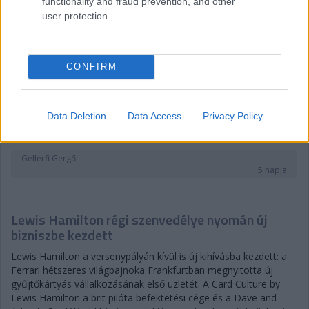
functionality and fraud prevention, and other
user protection.
CONFIRM
Data Deletion
Data Access
Privacy Policy
Gellérfi Gergő
5 napja
Lewis Hamilton régi szenvedélye nyomán új
bizniszbe kezdett
Lewis Hamilton a versenypályán kívül is új kihívásba kezdett: a
Ferrari hétszeres világbajnoka Frankfurtban megnyitotta új
gyűjtőkártyás vállalkozásának első üzletét. A Card Culture by
Lewis Hamilton a brit pilóta befektetési cége és a Dave and