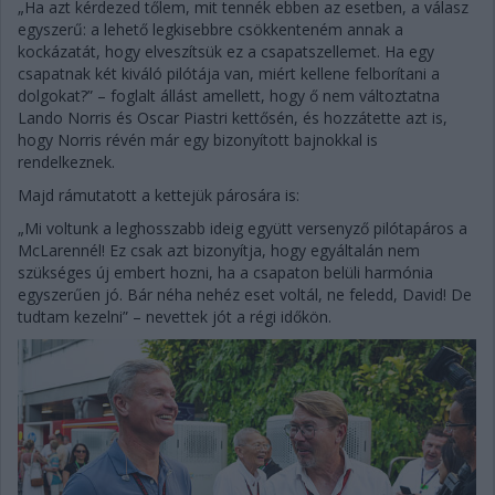
„Ha azt kérdezed tőlem, mit tennék ebben az esetben, a válasz
egyszerű: a lehető legkisebbre csökkenteném annak a
kockázatát, hogy elveszítsük ez a csapatszellemet. Ha egy
csapatnak két kiváló pilótája van, miért kellene felborítani a
dolgokat?” – foglalt állást amellett, hogy ő nem változtatna
Lando Norris és Oscar Piastri kettősén, és hozzátette azt is,
hogy Norris révén már egy bizonyított bajnokkal is
rendelkeznek.
Majd rámutatott a kettejük párosára is:
„Mi voltunk a leghosszabb ideig együtt versenyző pilótapáros a
McLarennél! Ez csak azt bizonyítja, hogy egyáltalán nem
szükséges új embert hozni, ha a csapaton belüli harmónia
egyszerűen jó. Bár néha nehéz eset voltál, ne feledd, David! De
tudtam kezelni” – nevettek jót a régi időkön.