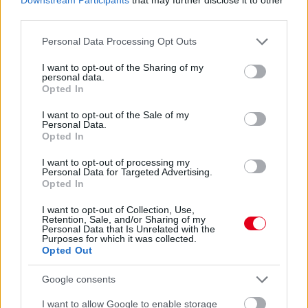
third parties.
Please note that this website/app uses one or more Google
Personal Data Processing Opt Outs
services and may gather and store information including but
Gellérfi Gergő
not limited to your visit or usage behaviour. You may click to
I want to opt-out of the Sharing of my
5 napja
personal data.
grant or deny consent to Google and its third-party tags to
Opted In
use your data for below specified purposes in below Google
consent section.
Marko szerint a szurkolók nem tudják, mi
I want to opt-out of the Sale of my
Personal Data.
történik valójában
Opted In
A Red Bull korábbi tanácsadója, Helmut Marko szerint ugyan
I want to opt-out of processing my
látványosabbá váltak a Formula–1-es futamok a 2026-os
Personal Data for Targeted Advertising.
szabályok bevezetése óta, de sok előzés nem feltétlenül a
Opted In
versenyzők képességeit tükrözi. Az osztrák szakember úgy véli,
a szurkolók többsége nem is tudja, hogy számos manőver
I want to opt-out of Collection, Use,
Retention, Sale, and/or Sharing of my
hátterében technikai okok állnak.
Personal Data that Is Unrelated with the
Purposes for which it was collected.
A Blick veterán újságírója, Roger Benoit arról írt, hogy barátai,
Opted Out
Bernie Ecclestone, Peter Sauber és Marko továbbra is szinte
minden szabadedzést, időmérőt és futamot figyelemmel követ.
Google consents
„Lenyűgöz a nézők lelkesedése. A futamok általában
izgalmasak. Legutóbb például Magyarországon is, ahol
I want to allow Google to enable storage