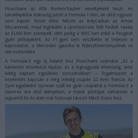
Pourchaire az Alfa Romeo/Sauber neveltjeként teszt- és
tartalékpilótai státuszig jutott a Formula-1-ben, de ülést egyszer
sem kapott. Rövid időre feltűnt az IndyCarban az Arrow
McLarennél, majd leginkább a sportautózás felé fordult: tavaly
az ELMS-ben szerepelt, idén pedig a WEC-ben indul a Peugeot
gyári pilótájaként. Az F1-gyel sem veszítette el teljesen a
kapcsolatot, a Mercedes igazolta le fejlesztőversenyzőnek az
idei esztendőre.
A Formula-E egy új kaland lesz Pourchaire számára: „Ez a
karrierem következő lépése, és a legnagyobb lehetőség, amit
eddig kaptam együléses sorozatokban” – fogalmazott a
bejelentés kapcsán a még mindig csupán 22 éves francia. Az
Opel egyébként újonnan száll be gyári csapattal a Formula-E a
Gen4-es éra első idényében, a másik pilótájuk várhatóan a
Jaguartól tíz év után már biztosan távozó Mitch Evans lesz.