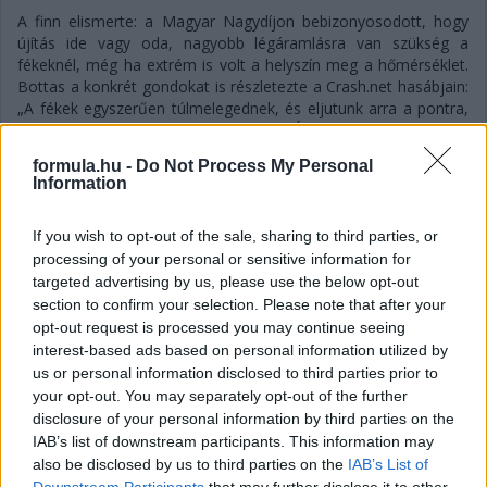
A finn elismerte: a Magyar Nagydíjon bebizonyosodott, hogy
újítás ide vagy oda, nagyobb légáramlásra van szükség a
fékeknél, még ha extrém is volt a helyszín meg a hőmérséklet.
Bottas a konkrét gondokat is részletezte a Crash.net hasábjain:
„A fékek egyszerűen túlmelegednek, és eljutunk arra a pontra,
amikor belül minden elkezd égni. És ez nyilván mindent
tönkretesz. Tulajdonképpen a bevezető körömben teljesen
formula.hu -
Do Not Process My Personal
elszálltak a fékek, mert szerintem a fékvezetékek elégtek. Ezért
Information
kellett a bokszbejárati fal mellett megállnom az autóval.”
If you wish to opt-out of the sale, sharing to third parties, or
processing of your personal or sensitive information for
targeted advertising by us, please use the below opt-out
section to confirm your selection. Please note that after your
opt-out request is processed you may continue seeing
interest-based ads based on personal information utilized by
us or personal information disclosed to third parties prior to
your opt-out. You may separately opt-out of the further
disclosure of your personal information by third parties on the
IAB’s list of downstream participants. This information may
also be disclosed by us to third parties on the
IAB’s List of
Downstream Participants
that may further disclose it to other