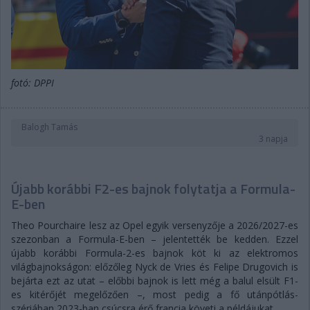
fotó: DPPI
Balogh Tamás
3 napja
Újabb korábbi F2-es bajnok folytatja a Formula-
E-ben
Theo Pourchaire lesz az Opel egyik versenyzője a 2026/2027-es
szezonban a Formula-E-ben – jelentették be kedden. Ezzel
újabb korábbi Formula-2-es bajnok köt ki az elektromos
világbajnokságon: előzőleg Nyck de Vries és Felipe Drugovich is
bejárta ezt az utat – előbbi bajnok is lett még a balul elsült F1-
es kitérőjét megelőzően –, most pedig a fő utánpótlás-
szériában 2023-ban csúcsra érő francia követi a példájukat.