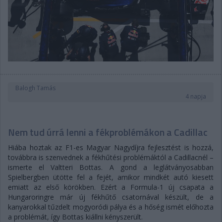
Balogh Tamás
4 napja
Nem tud úrrá lenni a fékproblémákon a Cadillac
Hiába hoztak az F1-es Magyar Nagydíjra fejlesztést is hozzá,
továbbra is szenvednek a fékhűtési problémáktól a Cadillacnél –
ismerte el Valtteri Bottas. A gond a leglátványosabban
Spielbergben ütötte fel a fejét, amikor mindkét autó kiesett
emiatt az első körökben. Ezért a Formula-1 új csapata a
Hungaroringre már új fékhűtő csatornával készült, de a
kanyarokkal tűzdelt mogyoródi pálya és a hőség ismét előhozta
a problémát, így Bottas kiállni kényszerült.