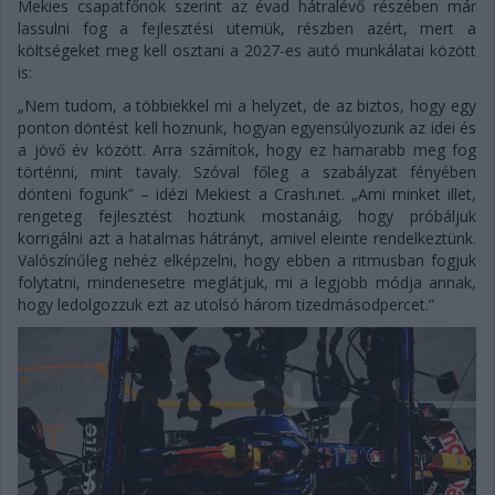
Mekies csapatfőnök szerint az évad hátralévő részében már
lassulni fog a fejlesztési ütemük, részben azért, mert a
költségeket meg kell osztani a 2027-es autó munkálatai között
is:
„Nem tudom, a többiekkel mi a helyzet, de az biztos, hogy egy
ponton döntést kell hoznunk, hogyan egyensúlyozunk az idei és
a jövő év között. Arra számítok, hogy ez hamarabb meg fog
történni, mint tavaly. Szóval főleg a szabályzat fényében
dönteni fogunk” – idézi Mekiest a Crash.net. „Ami minket illet,
rengeteg fejlesztést hoztunk mostanáig, hogy próbáljuk
korrigálni azt a hatalmas hátrányt, amivel eleinte rendelkeztünk.
Valószínűleg nehéz elképzelni, hogy ebben a ritmusban fogjuk
folytatni, mindenesetre meglátjuk, mi a legjobb módja annak,
hogy ledolgozzuk ezt az utolsó három tizedmásodpercet.”