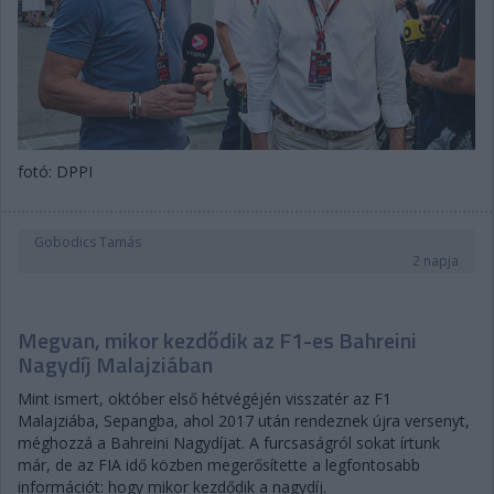
fotó: DPPI
Gobodics Tamás
2 napja
Megvan, mikor kezdődik az F1-es Bahreini
Nagydíj Malajziában
Mint ismert, október első hétvégéjén visszatér az F1
Malajziába, Sepangba, ahol 2017 után rendeznek újra versenyt,
méghozzá a Bahreini Nagydíjat. A furcsaságról sokat írtunk
már, de az FIA idő közben megerősítette a legfontosabb
információt: hogy mikor kezdődik a nagydíj.