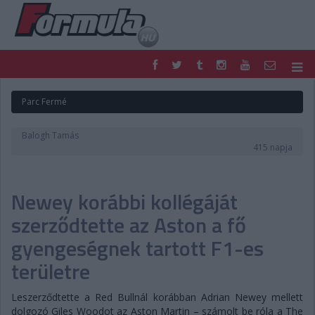
F1
PARC FERMÉ
Parc Fermé
FORMULA
MOTOR
NEMZETKÖZI
HAZAI
Balogh Tamás
RETRO
EGYÉB
415 napja
PODCAST
SHOP
LIVE
TIPPJÁTÉK
Newey korábbi kollégáját
DIGITÁLIS MAGAZIN
PONTÁLLÁSOK
VERSENYNAPTÁRAK
szerződtette az Aston a fő
gyengeségnek tartott F1-es
területre
Leszerződtette a Red Bullnál korábban Adrian Newey mellett
dolgozó Giles Woodot az Aston Martin – számolt be róla a The