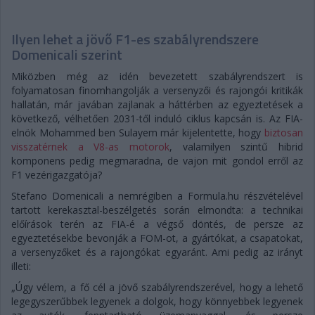
Ilyen lehet a jövő F1-es szabályrendszere
Domenicali szerint
Miközben még az idén bevezetett szabályrendszert is
folyamatosan finomhangolják a versenyzői és rajongói kritikák
hallatán, már javában zajlanak a háttérben az egyeztetések a
következő, vélhetően 2031-től induló ciklus kapcsán is. Az FIA-
elnök Mohammed ben Sulayem már kijelentette, hogy
biztosan
visszatérnek a V8-as motorok
, valamilyen szintű hibrid
komponens pedig megmaradna, de vajon mit gondol erről az
F1 vezérigazgatója?
Stefano Domenicali a nemrégiben a Formula.hu részvételével
tartott kerekasztal-beszélgetés során elmondta: a technikai
előírások terén az FIA-é a végső döntés, de persze az
egyeztetésekbe bevonják a FOM-ot, a gyártókat, a csapatokat,
a versenyzőket és a rajongókat egyaránt. Ami pedig az irányt
illeti:
„Úgy vélem, a fő cél a jövő szabályrendszerével, hogy a lehető
legegyszerűbbek legyenek a dolgok, hogy könnyebbek legyenek