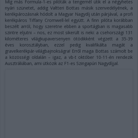
Míg más Formula-1-es pilóták a tengernél ütik el a négyhetes
nyári szünetet, addig Valtteri Bottas másik szenvedélyének, a
kerékpározásnak hódolt a Magyar Nagydíj után párjával, a profi
kerékpáros Tiffany Cromwell-lel együtt. A finn pilóta korábban
beszélt arról, hogy szeretne ebben a sportágban is magasabb
szintre eljutni – nos, ez most sikerült is neki: a csehországi 131
kilométeres világkupaversenyen ötödikként végzett a 35-39
éves korosztályban, ezzel pedig kvalifikálta magát a
gravelkerékpár-világbajnokságra! Erről maga Bottas számolt be
a közösségi oldalán – igaz, a vb-t október 10-11-én rendezik
Ausztráliában, ami ütközik az F1-es Szingapúri Nagydíjjal.