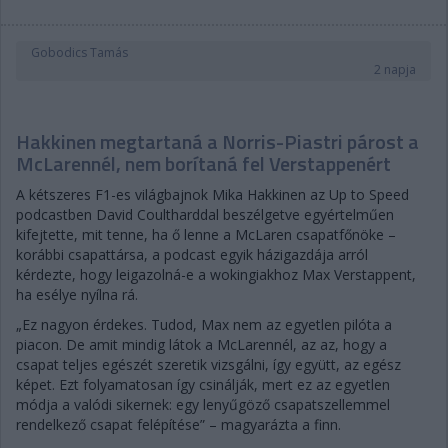
Gobodics Tamás
2 napja
Hakkinen megtartaná a Norris-Piastri párost a
McLarennél, nem borítaná fel Verstappenért
A kétszeres F1-es világbajnok Mika Hakkinen az Up to Speed
podcastben David Coultharddal beszélgetve egyértelműen
kifejtette, mit tenne, ha ő lenne a McLaren csapatfőnöke –
korábbi csapattársa, a podcast egyik házigazdája arról
kérdezte, hogy leigazolná-e a wokingiakhoz Max Verstappent,
ha esélye nyílna rá.
„Ez nagyon érdekes. Tudod, Max nem az egyetlen pilóta a
piacon. De amit mindig látok a McLarennél, az az, hogy a
csapat teljes egészét szeretik vizsgálni, így együtt, az egész
képet. Ezt folyamatosan így csinálják, mert ez az egyetlen
módja a valódi sikernek: egy lenyűgöző csapatszellemmel
rendelkező csapat felépítése” – magyarázta a finn.