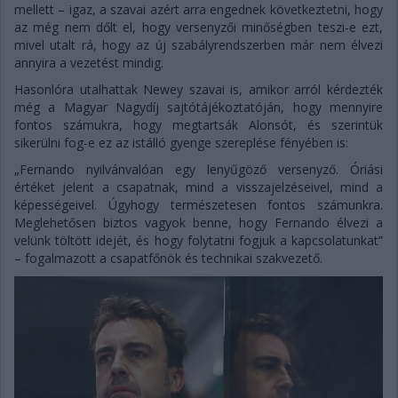
mellett – igaz, a szavai azért arra engednek következtetni, hogy
az még nem dőlt el, hogy versenyzői minőségben teszi-e ezt,
mivel utalt rá, hogy az új szabályrendszerben már nem élvezi
annyira a vezetést mindig.
Hasonlóra utalhattak Newey szavai is, amikor arról kérdezték
még a Magyar Nagydíj sajtótájékoztatóján, hogy mennyire
fontos számukra, hogy megtartsák Alonsót, és szerintük
sikerülni fog-e ez az istálló gyenge szereplése fényében is:
„Fernando nyilvánvalóan egy lenyűgöző versenyző. Óriási
értéket jelent a csapatnak, mind a visszajelzéseivel, mind a
képességeivel. Úgyhogy természetesen fontos számunkra.
Meglehetősen biztos vagyok benne, hogy Fernando élvezi a
velünk töltött idejét, és hogy folytatni fogjuk a kapcsolatunkat”
– fogalmazott a csapatfőnök és technikai szakvezető.