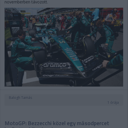
novemberben távozott.
Balogh Tamás
1 órája
MotoGP: Bezzecchi közel egy másodpercet