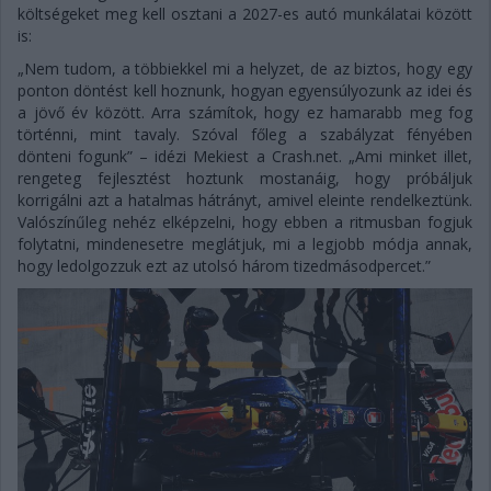
költségeket meg kell osztani a 2027-es autó munkálatai között
is:
„Nem tudom, a többiekkel mi a helyzet, de az biztos, hogy egy
ponton döntést kell hoznunk, hogyan egyensúlyozunk az idei és
a jövő év között. Arra számítok, hogy ez hamarabb meg fog
történni, mint tavaly. Szóval főleg a szabályzat fényében
dönteni fogunk” – idézi Mekiest a Crash.net. „Ami minket illet,
rengeteg fejlesztést hoztunk mostanáig, hogy próbáljuk
korrigálni azt a hatalmas hátrányt, amivel eleinte rendelkeztünk.
Valószínűleg nehéz elképzelni, hogy ebben a ritmusban fogjuk
folytatni, mindenesetre meglátjuk, mi a legjobb módja annak,
hogy ledolgozzuk ezt az utolsó három tizedmásodpercet.”