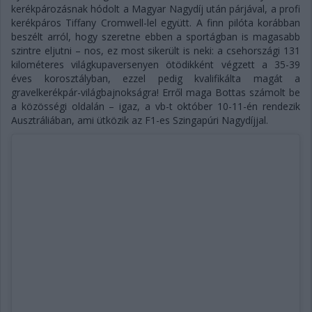
kerékpározásnak hódolt a Magyar Nagydíj után párjával, a profi
kerékpáros Tiffany Cromwell-lel együtt. A finn pilóta korábban
beszélt arról, hogy szeretne ebben a sportágban is magasabb
szintre eljutni – nos, ez most sikerült is neki: a csehországi 131
kilométeres világkupaversenyen ötödikként végzett a 35-39
éves korosztályban, ezzel pedig kvalifikálta magát a
gravelkerékpár-világbajnokságra! Erről maga Bottas számolt be
a közösségi oldalán – igaz, a vb-t október 10-11-én rendezik
Ausztráliában, ami ütközik az F1-es Szingapúri Nagydíjjal.