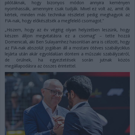
pilótáknak, hogy bizonyos módon annyira keményen
nyomhassák, amennyire csak tudják. Mivel ez volt az, amit ők
kértek, minden más technikai részletet pedig meghagyok az
FIA-nak, hogy előkészítsék a megfelelő csomagot.”
„Hiszem, hogy az év végéig olyan helyzetben leszünk, hogy
készen álljon megvitatásra ez a csomag” – tette hozzá
Domenicali, aki Ben Sulayamhez hasonlóan arra is célzott, hogy
az FIA-nak abszolút jogában áll a mostani ötéves szabályciklus
lejárta után akár egyoldalúan dönteni a műszaki szabályzatról,
de örülnek, ha egyeztetések során jutnak közös
megállapodásra az összes érintettel.