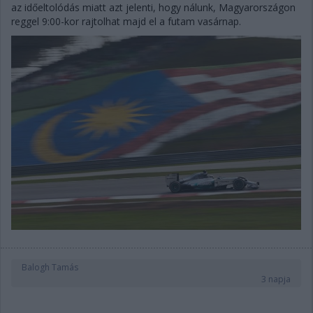
az időeltolódás miatt azt jelenti, hogy nálunk, Magyarországon
reggel 9:00-kor rajtolhat majd el a futam vasárnap.
Balogh Tamás
3 napja