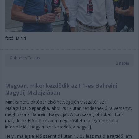
fotó: DPPI
Gobodics Tamás
2 napja
Megvan, mikor kezdődik az F1-es Bahreini
Nagydíj Malajziában
Mint ismert, október első hétvégéjén visszatér az F1
Malajziába, Sepangba, ahol 2017 után rendeznek újra versenyt,
méghozzá a Bahreini Nagydíjat. A furcsaságról sokat írtunk
már, de az FIA idő közben megerősítette a legfontosabb
információt: hogy mikor kezdődik a nagydíj.
Helyi, malajziai idő szerint délután 15:00 lesz majd a rajtidő, ami