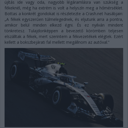
újítás ide vagy oda, nagyobb légáramlásra van szükség a
fékeknél, még ha extrém is volt a helyszín meg a hőmérséklet.
Bottas a konkrét gondokat is részletezte a Crash.net hasábjain:
„A fékek egyszerűen túlmelegednek, és eljutunk arra a pontra,
amikor belül minden elkezd égni. És ez nyilván mindent
tönkretesz. Tulajdonképpen a bevezető körömben teljesen
elszálltak a fékek, mert szerintem a fékvezetékek elégtek. Ezért
kellett a bokszbejárati fal mellett megállnom az autóval.”