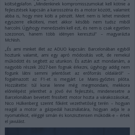
költségplafon. „Mindenkinek kompromisszumokat kell kötnie a
fejlesztések kapcsán a karosszéria és a motor között, valamint
abba is, hogy mire költi a pénzét. Mert nem is lehet mindent
egyszerre elkölteni, mert akkor később nem tudsz miből
harcolni. Úgyhogy menedzselni kell ezt, és nem is csak egyetlen
szezonon, hanem több idényen keresztül” – magyarázta
McNish.
„És ami minket illet az ADUO kapcsán: Barcelonában egyből
hoztunk valamit, ami egy apró módosítás volt, de remekül
működött és segített az utunkon. És aztán azt mondanám, a
nagyobb részek 2027-ben fognak érkezni, úgyhogy addig nem
fogunk látni semmi jelentőset az erőforrás oldaláról” –
fogalmazott az F1-et is megjárt Le Mans-győztes pilóta.
Hozzátette: túl korai lenne még megmondani, mekkora
előrelépést jelenthet a jövő évi fejlesztés, mindenesetre a
Barcelonában bevetett frissített motor hozta a várakozásokat,
Nico Hülkenberg szerint főként vezethetőség terén – hogyan
reagál a motor a gázpedál használatára, hogyan adja le a
nyomatékot, eléggé simán és konzisztensen működik-e – értek
el javulást.