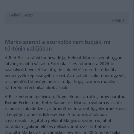
Gellérfi Gergő
5 napja
Marko szerint a szurkolók nem tudják, mi
történik valójában
A Red Bull korábbi tanácsadója, Helmut Marko szerint ugyan
látványosabbá váltak a Formula–1-es futamok a 2026-os
szabályok bevezetése óta, de sok előzés nem feltétlenül a
versenyzők képességeit tükrözi. Az osztrák szakember úgy véli,
a szurkolók többsége nem is tudja, hogy számos manőver
hátterében technikai okok állnak.
A Blick veterán újságírója, Roger Benoit arról írt, hogy barátai,
Bernie Ecclestone, Peter Sauber és Marko továbbra is szinte
minden szabadedzést, időmérőt és futamot figyelemmel követ.
„Lenyűgöz a nézők lelkesedése. A futamok általában
izgalmasak. Legutóbb például Magyarországon is, ahol
korábban gyakran előzés nélküli vonatozást láthattunk” –
mondta Marko, aki ugyanakkor úgy érzi, a 2026-os technikai