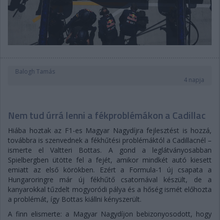
Balogh Tamás
4 napja
Nem tud úrrá lenni a fékproblémákon a Cadillac
Hiába hoztak az F1-es Magyar Nagydíjra fejlesztést is hozzá,
továbbra is szenvednek a fékhűtési problémáktól a Cadillacnél –
ismerte el Valtteri Bottas. A gond a leglátványosabban
Spielbergben ütötte fel a fejét, amikor mindkét autó kiesett
emiatt az első körökben. Ezért a Formula-1 új csapata a
Hungaroringre már új fékhűtő csatornával készült, de a
kanyarokkal tűzdelt mogyoródi pálya és a hőség ismét előhozta
a problémát, így Bottas kiállni kényszerült.
A finn elismerte: a Magyar Nagydíjon bebizonyosodott, hogy