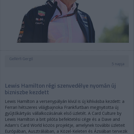
Gellérfi Gergő
5 napja
Lewis Hamilton régi szenvedélye nyomán új
bizniszbe kezdett
Lewis Hamilton a versenypályán kívül is új kihívásba kezdett: a
Ferrari hétszeres világbajnoka Frankfurtban megnyitotta új
gyűjtőkártyás vállalkozásának első üzletét. A Card Culture by
Lewis Hamilton a brit pilóta befektetési cége és a Dave and
Adam's Card World közös projektje, amelynek további üzleteit
Európában, Ausztráliában, a Közel-Keleten és Ázsiában tervezik