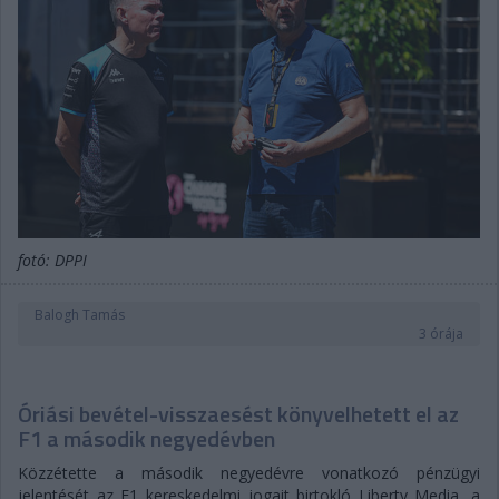
fotó: DPPI
Balogh Tamás
3 órája
Óriási bevétel-visszaesést könyvelhetett el az
F1 a második negyedévben
Közzétette a második negyedévre vonatkozó pénzügyi
jelentését az F1 kereskedelmi jogait birtokló Liberty Media, a