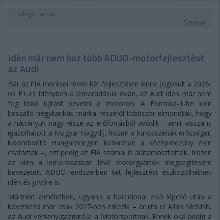
Balogh Tamás
5 napja
Idén már nem hoz több ADUO-motorfejlesztést
az Audi
Bár az FIA mérései révén két fejlesztésre lenne jogosult a 2026-
os F1-es idényben a lemaradásuk okán, az Audi idén már nem
fog több újítást bevetni a motoron. A Formula-1-be idén
beszálló négykarikás márka részéről többször elmondták, hogy
a hátrányuk nagy része az erőforrásból adódik – amit vissza is
igazolhatott a Magyar Nagydíj, hiszen a karosszériák erősségeit
kidomborító Hungaroringen konkrétan a középmezőny élén
csatáztak –, ezt pedig az FIA számai is alátámasztották, hiszen
az idén a lemaradásban lévő motorgyártók megsegítésére
bevezetett ADUO-rendszerben két fejlesztést eszközölhetnek
idén és jövőre is.
Mármint elméletben, ugyanis a barcelonai első lépcső után a
következő már csak 2027-ben érkezik – árulta el Allan McNish,
az Audi versenyigazgatója a Motorsportnak. Ennek oka pedig a