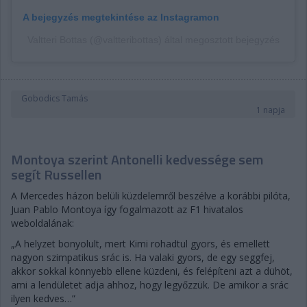
A bejegyzés megtekintése az Instagramon
Valtteri Bottas (@valtteribottas) által megosztott bejegyzés
Gobodics Tamás
1 napja
Montoya szerint Antonelli kedvessége sem
segít Russellen
A Mercedes házon belüli küzdelemről beszélve a korábbi pilóta,
Juan Pablo Montoya így fogalmazott az F1 hivatalos
weboldalának:
„A helyzet bonyolult, mert Kimi rohadtul gyors, és emellett
nagyon szimpatikus srác is. Ha valaki gyors, de egy seggfej,
akkor sokkal könnyebb ellene küzdeni, és felépíteni azt a dühöt,
ami a lendületet adja ahhoz, hogy legyőzzük. De amikor a srác
ilyen kedves…”