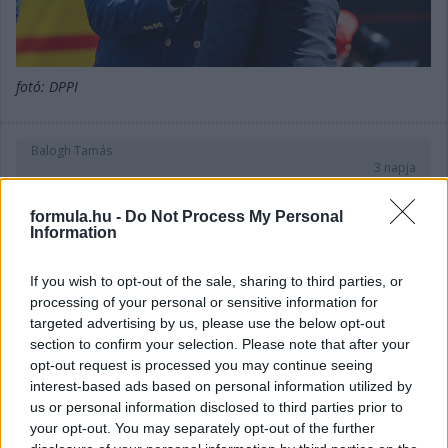
fotó: DPPI
Balogh Tamás
3 napja
formula.hu -
Do Not Process My Personal
Information
Újabb korábbi F2-es bajnok folytatja a Formula-
E-ben
If you wish to opt-out of the sale, sharing to third parties, or
Theo Pourchaire lesz az Opel egyik versenyzője a 2026/2027-es
processing of your personal or sensitive information for
szezonban a Formula-E-ben – jelentették be kedden. Ezzel
targeted advertising by us, please use the below opt-out
újabb korábbi Formula-2-es bajnok köt ki az elektromos
section to confirm your selection. Please note that after your
világbajnokságon: előzőleg Nyck de Vries és Felipe Drugovich is
opt-out request is processed you may continue seeing
bejárta ezt az utat – előbbi bajnok is lett még a balul elsült F1-
interest-based ads based on personal information utilized by
es kitérőjét megelőzően –, most pedig a fő utánpótlás-
us or personal information disclosed to third parties prior to
szériában 2023-ban csúcsra érő francia követi a példájukat.
your opt-out. You may separately opt-out of the further
Pourchaire az Alfa Romeo/Sauber neveltjeként teszt- és