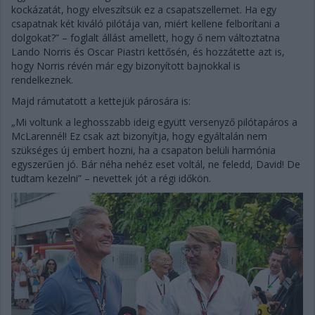
kockázatát, hogy elveszítsük ez a csapatszellemet. Ha egy
csapatnak két kiváló pilótája van, miért kellene felborítani a
dolgokat?” – foglalt állást amellett, hogy ő nem változtatna
Lando Norris és Oscar Piastri kettősén, és hozzátette azt is,
hogy Norris révén már egy bizonyított bajnokkal is
rendelkeznek.
Majd rámutatott a kettejük párosára is:
„Mi voltunk a leghosszabb ideig együtt versenyző pilótapáros a
McLarennél! Ez csak azt bizonyítja, hogy egyáltalán nem
szükséges új embert hozni, ha a csapaton belüli harmónia
egyszerűen jó. Bár néha nehéz eset voltál, ne feledd, David! De
tudtam kezelni” – nevettek jót a régi időkön.