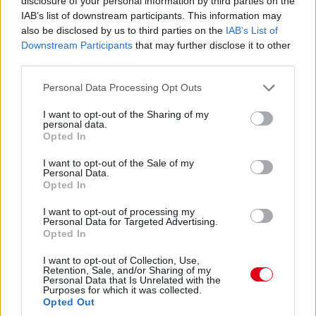
disclosure of your personal information by third parties on the
tartalékpilótai státuszig jutott a Formula-1-ben, de ülést egyszer
IAB’s list of downstream participants. This information may
sem kapott. Rövid időre feltűnt az IndyCarban az Arrow
also be disclosed by us to third parties on the
IAB’s List of
McLarennél, majd leginkább a sportautózás felé fordult: tavaly
Downstream Participants
that may further disclose it to other
az ELMS-ben szerepelt, idén pedig a WEC-ben indul a Peugeot
third parties.
gyári pilótájaként. Az F1-gyel sem veszítette el teljesen a
kapcsolatot, a Mercedes igazolta le fejlesztőversenyzőnek az
Please note that this website/app uses one or more Google
Personal Data Processing Opt Outs
idei esztendőre.
services and may gather and store information including but
not limited to your visit or usage behaviour. You may click to
I want to opt-out of the Sharing of my
A Formula-E egy új kaland lesz Pourchaire számára: „Ez a
personal data.
grant or deny consent to Google and its third-party tags to
karrierem következő lépése, és a legnagyobb lehetőség, amit
Opted In
eddig kaptam együléses sorozatokban” – fogalmazott a
use your data for below specified purposes in below Google
bejelentés kapcsán a még mindig csupán 22 éves francia. Az
consent section.
I want to opt-out of the Sale of my
Opel egyébként újonnan száll be gyári csapattal a Formula-E a
Personal Data.
Opted In
Gen4-es éra első idényében, a másik pilótájuk várhatóan a
Jaguartól tíz év után már biztosan távozó Mitch Evans lesz.
I want to opt-out of processing my
Personal Data for Targeted Advertising.
Opted In
I want to opt-out of Collection, Use,
Retention, Sale, and/or Sharing of my
Personal Data that Is Unrelated with the
Purposes for which it was collected.
Opted Out