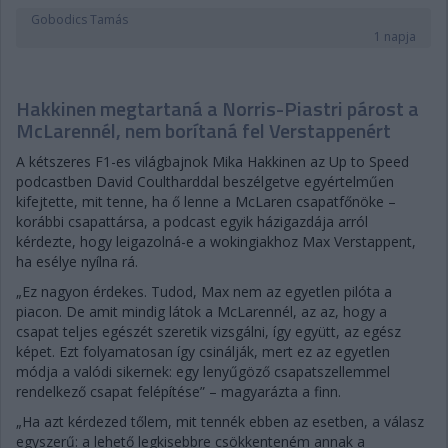
Gobodics Tamás
1 napja
Hakkinen megtartaná a Norris-Piastri párost a
McLarennél, nem borítaná fel Verstappenért
A kétszeres F1-es világbajnok Mika Hakkinen az Up to Speed
podcastben David Coultharddal beszélgetve egyértelműen
kifejtette, mit tenne, ha ő lenne a McLaren csapatfőnöke –
korábbi csapattársa, a podcast egyik házigazdája arról
kérdezte, hogy leigazolná-e a wokingiakhoz Max Verstappent,
ha esélye nyílna rá.
„Ez nagyon érdekes. Tudod, Max nem az egyetlen pilóta a
piacon. De amit mindig látok a McLarennél, az az, hogy a
csapat teljes egészét szeretik vizsgálni, így együtt, az egész
képet. Ezt folyamatosan így csinálják, mert ez az egyetlen
módja a valódi sikernek: egy lenyűgöző csapatszellemmel
rendelkező csapat felépítése” – magyarázta a finn.
„Ha azt kérdezed tőlem, mit tennék ebben az esetben, a válasz
egyszerű: a lehető legkisebbre csökkenteném annak a