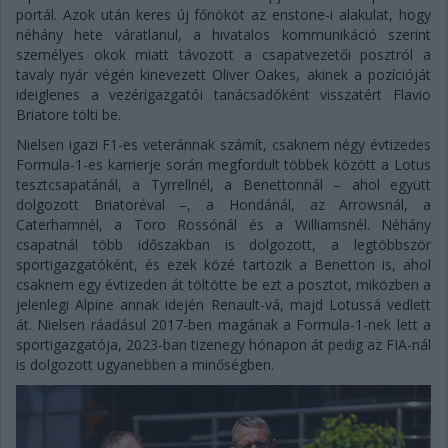
portál. Azok után keres új főnököt az enstone-i alakulat, hogy
néhány hete váratlanul, a hivatalos kommunikáció szerint
személyes okok miatt távozott a csapatvezetői posztról a
tavaly nyár végén kinevezett Oliver Oakes, akinek a pozícióját
ideiglenes a vezérigazgatói tanácsadóként visszatért Flavio
Briatore tölti be.
Nielsen igazi F1-es veteránnak számít, csaknem négy évtizedes
Formula-1-es karrierje során megfordult többek között a Lotus
tesztcsapatánál, a Tyrrellnél, a Benettonnál – ahol együtt
dolgozott Briatoréval –, a Hondánál, az Arrowsnál, a
Caterhamnél, a Toro Rossónál és a Williamsnél. Néhány
csapatnál több időszakban is dolgozott, a legtöbbször
sportigazgatóként, és ezek közé tartozik a Benetton is, ahol
csaknem egy évtizeden át töltötte be ezt a posztot, miközben a
jelenlegi Alpine annak idején Renault-vá, majd Lotussá vedlett
át. Nielsen ráadásul 2017-ben magának a Formula-1-nek lett a
sportigazgatója, 2023-ban tizenegy hónapon át pedig az FIA-nál
is dolgozott ugyanebben a minőségben.