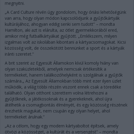
megnyitni.
„A Card Culture révén úgy gondolom, hogy óriási lehetőségünk
van arra, hogy olyan módon kapcsolódjunk a gyűjtőkártyák
kultúrájához, ahogyan eddig senki sem tudott” – mondta
Hamilton, aki azt is elárulta, az ötlet gyermekkorából ered,
amikor még futballkártyákat gyűjtött. „Emlékszem, milyen
izgalmas volt az iskolában kibontani a kártyacsomagokat. Kicsi
közösség volt, de összekötött bennünket a sport és a kártyák
iránti szeretet.”
A brit szerint az Egyesült Államokon kívül komoly hiány van
olyan szaküzletekből, amelyek nemcsak értékesítik a
termékeket, hanem találkozóhelyként is szolgálnak a gyűjtők
számára.„ Az Egyesült Államokban több mint ezer ilyen üzlet
működik, a világ többi részén viszont ennek csak a töredéke
található. Olyan otthont szerettem volna létrehozni a
gyűjtőknek, a játékosoknak és a gyerekeknek, ahol újra
átélhetik a csomagbontás élményét, és egy közösség részének
érezhetik magukat, nem csupán egy olyan helyet, ahol
termékeket árulnak.”
„Az a célom, hogy egy modern kártyaboltot építsek, amely
ötvözi a közösséget, a kultúrát és a versengést” – mondta