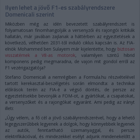
Ilyen lehet a jövő F1-es szabályrendszere
Domenicali szerint
Miközben még az idén bevezetett szabályrendszert is
folyamatosan finomhangolják a versenyzői és rajongói kritikák
hallatán, már javában zajlanak a háttérben az egyeztetések a
következő, vélhetően 2031-től induló ciklus kapcsán is. Az FIA-
elnök Mohammed ben Sulayem már kijelentette, hogy
biztosan
visszatérnek a V8-as motorok
, valamilyen szintű hibrid
komponens pedig megmaradna, de vajon mit gondol erről az
F1 vezérigazgatója?
Stefano Domenicali a nemrégiben a Formula.hu részvételével
tartott kerekasztal-beszélgetés során elmondta: a technikai
előírások terén az FIA-é a végső döntés, de persze az
egyeztetésekbe bevonják a FOM-ot, a gyártókat, a csapatokat,
a versenyzőket és a rajongókat egyaránt. Ami pedig az irányt
illeti:
„Úgy vélem, a fő cél a jövő szabályrendszerével, hogy a lehető
legegyszerűbbek legyenek a dolgok, hogy könnyebbek legyenek
az autók, fenntartható üzemanyaggal, és persze
elektrifikációval, és mindezekkel esélyt adjunk mindenekelőtt a