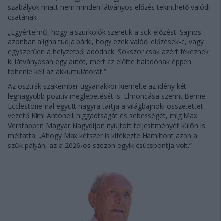
szabályok miatt nem minden látványos előzés tekinthető valódi
csatának.
„Egyértelmű, hogy a szurkolók szeretik a sok előzést. Sajnos
azonban aligha tudja bárki, hogy ezek valódi előzések-e, vagy
egyszerűen a helyzetből adódnak. Sokszor csak azért fékeznek
ki látványosan egy autót, mert az előtte haladónak éppen
töltenie kell az akkumulátorát.”
Az osztrák szakember ugyanakkor kiemelte az idény két
legnagyobb pozitív meglepetését is. Elmondása szerint Bernie
Ecclestone-nal együtt nagyra tartja a világbajnoki összetettet
vezető Kimi Antonelli higgadtságát és sebességét, míg Max
Verstappen Magyar Nagydíjon nyújtott teljesítményét külön is
méltatta: „Ahogy Max kétszer is kifékezte Hamiltont azon a
szűk pályán, az a 2026-os szezon egyik csúcspontja volt.”