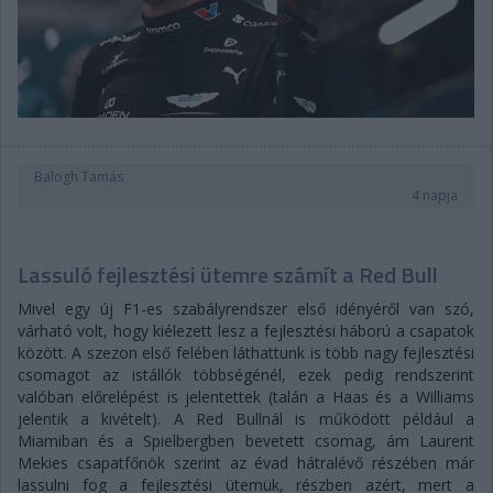
Balogh Tamás
4 napja
Lassuló fejlesztési ütemre számít a Red Bull
Mivel egy új F1-es szabályrendszer első idényéről van szó,
várható volt, hogy kiélezett lesz a fejlesztési háború a csapatok
között. A szezon első felében láthattunk is több nagy fejlesztési
csomagot az istállók többségénél, ezek pedig rendszerint
valóban előrelépést is jelentettek (talán a Haas és a Williams
jelentik a kivételt). A Red Bullnál is működött például a
Miamiban és a Spielbergben bevetett csomag, ám Laurent
Mekies csapatfőnök szerint az évad hátralévő részében már
lassulni fog a fejlesztési ütemük, részben azért, mert a