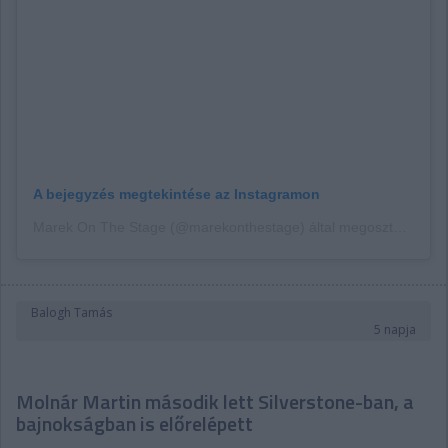
A bejegyzés megtekintése az Instagramon
Marek On The Stage (@marekonthestage) által megosztott bejegyzés
Balogh Tamás
5 napja
Molnár Martin második lett Silverstone-ban, a
bajnokságban is előrelépett