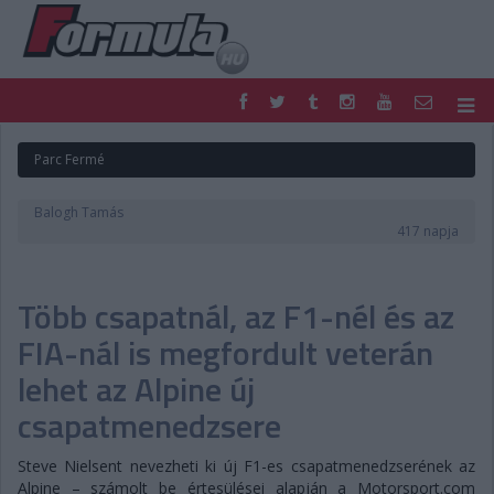
F1
PARC FERMÉ
Parc Fermé
FORMULA
MOTOR
NEMZETKÖZI
HAZAI
Balogh Tamás
RETRO
EGYÉB
417 napja
PODCAST
SHOP
LIVE
TIPPJÁTÉK
Több csapatnál, az F1-nél és az
DIGITÁLIS MAGAZIN
PONTÁLLÁSOK
VERSENYNAPTÁRAK
FIA-nál is megfordult veterán
lehet az Alpine új
csapatmenedzsere
Steve Nielsent nevezheti ki új F1-es csapatmenedzserének az
Alpine – számolt be értesülései alapján a Motorsport.com