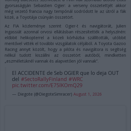
gyorsaságiján Sebastien Ogier: a verseny összetettjét akkor
még vezető francia nagy tempónál sodródott le az útról a fák
közé, a Toyotája csúnyán összetört.
Az FIA közleménye szerint Ogier-t és navigátorát, Julien
Ingassiát azonnal orvosi ellátásban részesítették a helyszínén:
előbbit helikopterrel a közeli kórházba szállították, utóbbit
mentővel vitték el további vizsgálatok céljából. A Toyota Gazoo
Racing annyit közölt, hogy a pilóta és navigátora is segítség
nélkül tudott kiszállni az összetört autóból, mindketten
„eszméletüknél vannak és alapvetően jól vannak”.
El ACCIDENTE de Seb OGIER que lo deja OUT
del
#SectoRallyFinland
#WRC
pic.twitter.com/E75lKOmQ29
— Diegote (@DiegoteSimracer)
August 1, 2026