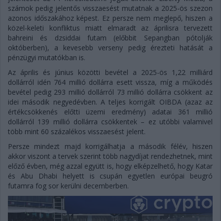
számok pedig jelentős visszaesést mutatnak a 2025-ös szezon
azonos időszakához képest. Ez persze nem meglepő, hiszen a
közel-keleti konfliktus miatt elmaradt az áprilisra tervezett
bahreini és dzsiddai futam (előbbit Sepangban pótolják
októberben), a kevesebb verseny pedig érezteti hatását a
pénzügyi mutatókban is.
Az április és június közötti bevétel a 2025-ös 1,22 milliárd
dollárról idén 764 millió dollárra esett vissza, míg a működés
bevétel pedig 293 millió dollárról 73 millió dollárra csökkent az
idei második negyedévben. A teljes korrigált OIBDA (azaz az
értékcsökkenés előtti üzemi eredmény) adatai 361 millió
dollárról 139 millió dollárra csökkentek – ez utóbbi valamivel
több mint 60 százalékos visszaesést jelent.
Persze mindezt majd korrigálhatja a második félév, hiszen
akkor viszont a tervek szerint több nagydíjat rendezhetnek, mint
előző évben, még azzal együtt is, hogy elképzelhető, hogy Katar
és Abu Dhabi helyett is csupán egyetlen európai beugró
futamra fog sor kerülni decemberben.