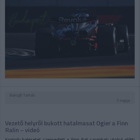
Balogh Tamás
5 napja
Vezető helyről bukott hatalmasat Ogier a Finn
Ralin – videó
Komoly balesetet szenvedett a Finn Rali szombati utolsó előtti