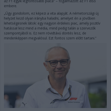
az F1 egyik legfontosabb piaca” – fogalmazott az F1 első
embere.
„Úgy gondolom, ez képezi a vita alapját. A németországi új
helyzet kezd olyan irányba haladni, amelyet én a jövőben
lehetségesnek látok: egy nagyon érdekes piac, amely pozitív
hatással lesz mind a média, mind pedig talán a szervezők
szempontjából is. Ez nem rövidtávú döntés lesz, de
mindenképpen megvalósul. Ezt fontos szem előtt tartani.”