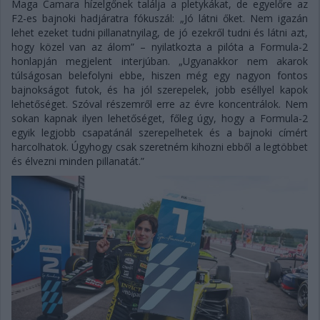
Maga Camara hízelgőnek találja a pletykákat, de egyelőre az
F2-es bajnoki hadjáratra fókuszál: „Jó látni őket. Nem igazán
lehet ezeket tudni pillanatnyilag, de jó ezekről tudni és látni azt,
hogy közel van az álom” – nyilatkozta a pilóta a Formula-2
honlapján megjelent interjúban. „Ugyanakkor nem akarok
túlságosan belefolyni ebbe, hiszen még egy nagyon fontos
bajnokságot futok, és ha jól szerepelek, jobb eséllyel kapok
lehetőséget. Szóval részemről erre az évre koncentrálok. Nem
sokan kapnak ilyen lehetőséget, főleg úgy, hogy a Formula-2
egyik legjobb csapatánál szerepelhetek és a bajnoki címért
harcolhatok. Úgyhogy csak szeretném kihozni ebből a legtöbbet
és élvezni minden pillanatát.”