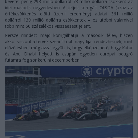
bevétel pedig 293 millió dollárról 73 millió dollárra csökkent az
idei második negyedévben. A teljes korrigált OIBDA (azaz az
értékcsökkenés előtti üzemi eredmény) adatai 361 millió
dollárról 139 millió dollárra csökkentek – ez utóbbi valamivel
több mint 60 százalékos visszaesést jelent.
Persze mindezt majd korrigálhatja a második félév, hiszen
akkor viszont a tervek szerint több nagydíjat rendezhetnek, mint
előző évben, még azzal együtt is, hogy elképzelhető, hogy Katar
és Abu Dhabi helyett is csupán egyetlen európai beugró
futamra fog sor kerülni decemberben.