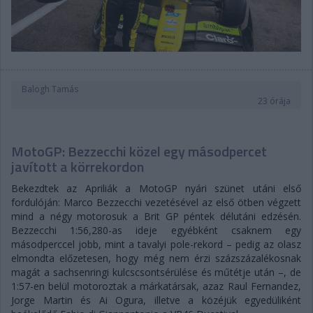
Balogh Tamás
23 órája
MotoGP: Bezzecchi közel egy másodpercet
javított a körrekordon
Bekezdtek az Apriliák a MotoGP nyári szünet utáni első
fordulóján: Marco Bezzecchi vezetésével az első ötben végzett
mind a négy motorosuk a Brit GP péntek délutáni edzésén.
Bezzecchi 1:56,280-as ideje egyébként csaknem egy
másodperccel jobb, mint a tavalyi pole-rekord – pedig az olasz
elmondta előzetesen, hogy még nem érzi százszázalékosnak
magát a sachsenringi kulcscsontsérülése és műtétje után –, de
1:57-en belül motoroztak a márkatársak, azaz Raul Fernandez,
Jorge Martin és Ai Ogura, illetve a közéjük egyedüliként