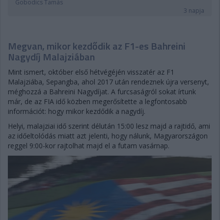
Gobodics Tamás
3 napja
Megvan, mikor kezdődik az F1-es Bahreini
Nagydíj Malajziában
Mint ismert, október első hétvégéjén visszatér az F1
Malajziába, Sepangba, ahol 2017 után rendeznek újra versenyt,
méghozzá a Bahreini Nagydíjat. A furcsaságról sokat írtunk
már, de az FIA idő közben megerősítette a legfontosabb
információt: hogy mikor kezdődik a nagydíj.
Helyi, malajziai idő szerint délután 15:00 lesz majd a rajtidő, ami
az időeltolódás miatt azt jelenti, hogy nálunk, Magyarországon
reggel 9:00-kor rajtolhat majd el a futam vasárnap.