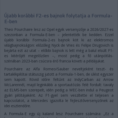
Újabb korábbi F2-es bajnok folytatja a Formula-
E-ben
Theo Pourchaire lesz az Opel egyik versenyzője a 2026/2027-es
szezonban a Formula-E-ben – jelentették be kedden. Ezzel
újabb korábbi Formula-2-es bajnok köt ki az elektromos
világbajnokságon: előzőleg Nyck de Vries és Felipe Drugovich is
bejárta ezt az utat – előbbi bajnok is lett még a balul elsült F1-
es kitérőjét megelőzően –, most pedig a fő utánpótlás-
szériában 2023-ban csúcsra érő francia követi a példájukat.
Pourchaire az Alfa Romeo/Sauber neveltjeként teszt- és
tartalékpilótai státuszig jutott a Formula-1-ben, de ülést egyszer
sem kapott. Rövid időre feltűnt az IndyCarban az Arrow
McLarennél, majd leginkább a sportautózás felé fordult: tavaly
az ELMS-ben szerepelt, idén pedig a WEC-ben indul a Peugeot
gyári pilótájaként. Az F1-gyel sem veszítette el teljesen a
kapcsolatot, a Mercedes igazolta le fejlesztőversenyzőnek az
idei esztendőre.
A Formula-E egy új kaland lesz Pourchaire számára: „Ez a