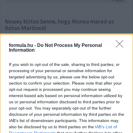
Newey biztos benne, hogy Alonso marad az
Aston Martinnál
Meggyőződése Adrian Newey-nak, hogy Fernando Alonso
élvezi, hogy az Aston Martin projekt részese lehet, és biztos
formula.hu -
Do Not Process My Personal
benne, hogy ez a jövőben is így marad. Bár a korábbi hetekben
Information
felröppentek találgatások arról, hogy a kétszeres F1-es
világbajnok akár egy utolsó időszakra visszatérhet az Alpine-
If you wish to opt-out of the sale, sharing to third parties, or
hoz, maga a spanyol többször is hűségesküt tett az Aston
processing of your personal or sensitive information for
mellett – igaz, a szavai azért arra engednek következtetni, hogy
targeted advertising by us, please use the below opt-out
az még nem dőlt el, hogy versenyzői minőségben teszi-e ezt,
section to confirm your selection. Please note that after your
mivel utalt rá, hogy az új szabályrendszerben már nem élvezi
opt-out request is processed you may continue seeing
annyira a vezetést mindig.
interest-based ads based on personal information utilized by
Hasonlóra utalhattak Newey szavai is, amikor arról kérdezték
us or personal information disclosed to third parties prior to
még a Magyar Nagydíj sajtótájékoztatóján, hogy mennyire
your opt-out. You may separately opt-out of the further
fontos számukra, hogy megtartsák Alonsót, és szerintük
disclosure of your personal information by third parties on the
sikerülni fog-e ez az istálló gyenge szereplése fényében is:
IAB’s list of downstream participants. This information may
„Fernando nyilvánvalóan egy lenyűgöző versenyző. Óriási
also be disclosed by us to third parties on the
IAB’s List of
értéket jelent a csapatnak, mind a visszajelzéseivel, mind a
Downstream Participants
that may further disclose it to other