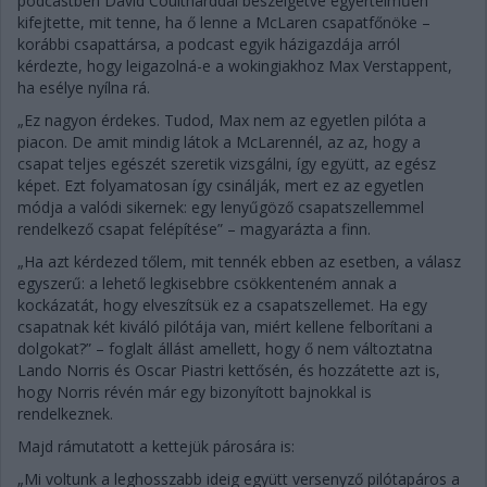
podcastben David Coultharddal beszélgetve egyértelműen
kifejtette, mit tenne, ha ő lenne a McLaren csapatfőnöke –
korábbi csapattársa, a podcast egyik házigazdája arról
kérdezte, hogy leigazolná-e a wokingiakhoz Max Verstappent,
ha esélye nyílna rá.
„Ez nagyon érdekes. Tudod, Max nem az egyetlen pilóta a
piacon. De amit mindig látok a McLarennél, az az, hogy a
csapat teljes egészét szeretik vizsgálni, így együtt, az egész
képet. Ezt folyamatosan így csinálják, mert ez az egyetlen
módja a valódi sikernek: egy lenyűgöző csapatszellemmel
rendelkező csapat felépítése” – magyarázta a finn.
„Ha azt kérdezed tőlem, mit tennék ebben az esetben, a válasz
egyszerű: a lehető legkisebbre csökkenteném annak a
kockázatát, hogy elveszítsük ez a csapatszellemet. Ha egy
csapatnak két kiváló pilótája van, miért kellene felborítani a
dolgokat?” – foglalt állást amellett, hogy ő nem változtatna
Lando Norris és Oscar Piastri kettősén, és hozzátette azt is,
hogy Norris révén már egy bizonyított bajnokkal is
rendelkeznek.
Majd rámutatott a kettejük párosára is:
„Mi voltunk a leghosszabb ideig együtt versenyző pilótapáros a