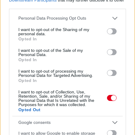
képességeivel. Úgyhogy természetesen fontos számunkra.
third parties.
Meglehetősen biztos vagyok benne, hogy Fernando élvezi a
velünk töltött idejét, és hogy folytatni fogjuk a kapcsolatunkat”
Please note that this website/app uses one or more Google
Personal Data Processing Opt Outs
– fogalmazott a csapatfőnök és technikai szakvezető.
services and may gather and store information including but
not limited to your visit or usage behaviour. You may click to
I want to opt-out of the Sharing of my
personal data.
grant or deny consent to Google and its third-party tags to
Opted In
use your data for below specified purposes in below Google
consent section.
I want to opt-out of the Sale of my
Personal Data.
Opted In
I want to opt-out of processing my
Personal Data for Targeted Advertising.
Opted In
I want to opt-out of Collection, Use,
Retention, Sale, and/or Sharing of my
Personal Data that Is Unrelated with the
Purposes for which it was collected.
Opted Out
Google consents
Balogh Tamás
I want to allow Google to enable storage
5 napja