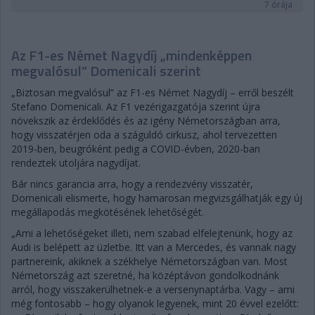
7 órája
Az F1-es Német Nagydíj „mindenképpen
megvalósul” Domenicali szerint
„Biztosan megvalósul” az F1-es Német Nagydíj – erről beszélt
Stefano Domenicali. Az F1 vezérigazgatója szerint újra
növekszik az érdeklődés és az igény Németországban arra,
hogy visszatérjen oda a száguldó cirkusz, ahol tervezetten
2019-ben, beugróként pedig a COVID-évben, 2020-ban
rendeztek utoljára nagydíjat.
Bár nincs garancia arra, hogy a rendezvény visszatér,
Domenicali elismerte, hogy hamarosan megvizsgálhatják egy új
megállapodás megkötésének lehetőségét.
„Ami a lehetőségeket illeti, nem szabad elfelejtenünk, hogy az
Audi is belépett az üzletbe. Itt van a Mercedes, és vannak nagy
partnereink, akiknek a székhelye Németországban van. Most
Németország azt szeretné, ha középtávon gondolkodnánk
arról, hogy visszakerülhetnek-e a versenynaptárba. Vagy – ami
még fontosabb – hogy olyanok legyenek, mint 20 évvel ezelőtt: