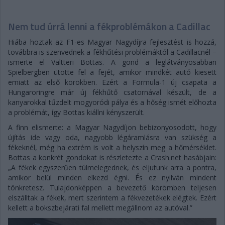
Nem tud úrrá lenni a fékproblémákon a Cadillac
Hiába hoztak az F1-es Magyar Nagydíjra fejlesztést is hozzá,
továbbra is szenvednek a fékhűtési problémáktól a Cadillacnél –
ismerte el Valtteri Bottas. A gond a leglátványosabban
Spielbergben ütötte fel a fejét, amikor mindkét autó kiesett
emiatt az első körökben. Ezért a Formula-1 új csapata a
Hungaroringre már új fékhűtő csatornával készült, de a
kanyarokkal tűzdelt mogyoródi pálya és a hőség ismét előhozta
a problémát, így Bottas kiállni kényszerült.
A finn elismerte: a Magyar Nagydíjon bebizonyosodott, hogy
újítás ide vagy oda, nagyobb légáramlásra van szükség a
fékeknél, még ha extrém is volt a helyszín meg a hőmérséklet.
Bottas a konkrét gondokat is részletezte a Crash.net hasábjain:
„A fékek egyszerűen túlmelegednek, és eljutunk arra a pontra,
amikor belül minden elkezd égni. És ez nyilván mindent
tönkretesz. Tulajdonképpen a bevezető körömben teljesen
elszálltak a fékek, mert szerintem a fékvezetékek elégtek. Ezért
kellett a bokszbejárati fal mellett megállnom az autóval.”