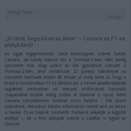
Balogh Tamás
10 órája
„Jó látni, hogy közel az álom” – Camara az F1-es
pletykákról
Az egyik legígéretesebb fiatal tehetségnek számít Rafael
Camara, aki tavaly bajnok lett a Formula-3-ban, idén pedig
újoncként már négy pole-t és két győzelmet szerzett a
Formula-2-ben, ahol mindössze 22 pontos hátránnyal az
összetett harmadik helyén áll. Emiatt jó esély lehet rá, hogy a
brazil a közeljövőben F1-es üléshez jut: a Ferrari akadémiájának
tagjaként elsősorban az olaszok erőforrásait használó
csapatokkal hozták eddig szóba. A Haasnál is opció lehet
Camara szerződtetése Esteban Ocon helyére – bár utazó
tudósítónk, Mészáros Sándor információi szerint erre az ülésre
a tavalyi F2-es bajnok Leonardo Fornaroli pályázik a legjobb
eséllyel –, de a friss pletykák szerint a Cadillac is figyeli az
ifjoncot.