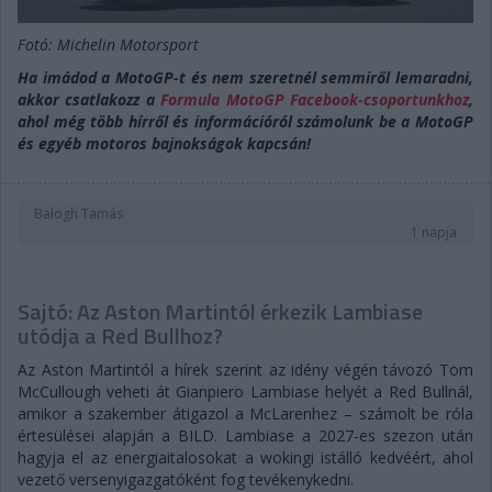
Fotó: Michelin Motorsport
Ha imádod a MotoGP-t és nem szeretnél semmiről lemaradni,
akkor csatlakozz a
Formula MotoGP Facebook-csoportunkhoz
,
ahol még több hírről és információról számolunk be a MotoGP
és egyéb motoros bajnokságok kapcsán!
Balogh Tamás
1 napja
Sajtó: Az Aston Martintól érkezik Lambiase
utódja a Red Bullhoz?
Az Aston Martintól a hírek szerint az idény végén távozó Tom
McCullough veheti át Gianpiero Lambiase helyét a Red Bullnál,
amikor a szakember átigazol a McLarenhez – számolt be róla
értesülései alapján a BILD. Lambiase a 2027-es szezon után
hagyja el az energiaitalosokat a wokingi istálló kedvéért, ahol
vezető versenyigazgatóként fog tevékenykedni.