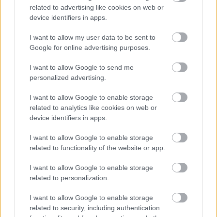
related to advertising like cookies on web or
device identifiers in apps.
Lassuló fejlesztési ütemre számít a Red Bull
I want to allow my user data to be sent to
Google for online advertising purposes.
Mivel egy új F1-es szabályrendszer első idényéről van szó,
várható volt, hogy kiélezett lesz a fejlesztési háború a csapatok
között. A szezon első felében láthattunk is több nagy fejlesztési
I want to allow Google to send me
csomagot az istállók többségénél, ezek pedig rendszerint
personalized advertising.
valóban előrelépést is jelentettek (talán a Haas és a Williams
jelentik a kivételt). A Red Bullnál is működött például a
I want to allow Google to enable storage
Miamiban és a Spielbergben bevetett csomag, ám Laurent
related to analytics like cookies on web or
Mekies csapatfőnök szerint az évad hátralévő részében már
device identifiers in apps.
lassulni fog a fejlesztési ütemük, részben azért, mert a
költségeket meg kell osztani a 2027-es autó munkálatai között
I want to allow Google to enable storage
is:
related to functionality of the website or app.
„Nem tudom, a többiekkel mi a helyzet, de az biztos, hogy egy
I want to allow Google to enable storage
ponton döntést kell hoznunk, hogyan egyensúlyozunk az idei és
related to personalization.
a jövő év között. Arra számítok, hogy ez hamarabb meg fog
történni, mint tavaly. Szóval főleg a szabályzat fényében
I want to allow Google to enable storage
dönteni fogunk” – idézi Mekiest a Crash.net. „Ami minket illet,
rengeteg fejlesztést hoztunk mostanáig, hogy próbáljuk
related to security, including authentication