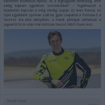
karrierem következő lépése, és a legnagyobb lehetőség, amit
eddig kaptam együléses sorozatokban” – fogalmazott a
bejelentés kapcsán a még mindig csupán 22 éves francia. Az
Opel egyébként újonnan száll be gyári csapattal a Formula-E a
Gen4-es éra első idényében, a másik pilótájuk várhatóan a
Jaguartól tíz év után már biztosan távozó Mitch Evans lesz.
Balogh Tamás
4 napja