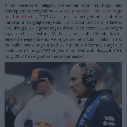
A GP becenévre hallgató szakember azon túl, hogy Max
Verstappen versenymérnöke –
ezt a posztot Tom Hart fogja
majd betölteni
–, 2022 óta a teljes versenymérnöki stábot is
irányítja a nagydíjhétvégéken. Ez utóbbi pozícióra érkezhet
McCullough, aki egybehangzó értesülések szerint 2026 végén
hagyja el az Aston Martint, ahol volt többek között
teljesítményigazgató is. Azt egyelőre nem tudni, mikor állhat
munkába McCullough a Red Bullnál, de a dátumok alapján jó
esély van rá, hogy 2027-et „kertészkedési szabadsággal” tölti,
hogy 2028-ban egyből válthassa Lambiasét.