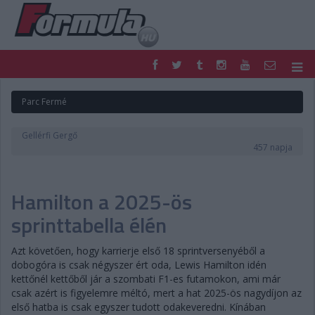
F1
PARC FERMÉ
Parc Fermé
FORMULA
MOTOR
NEMZETKÖZI
HAZAI
Gellérfi Gergő
RETRO
EGYÉB
457 napja
PODCAST
SHOP
LIVE
TIPPJÁTÉK
Hamilton a 2025-ös
DIGITÁLIS MAGAZIN
PONTÁLLÁSOK
VERSENYNAPTÁRAK
sprinttabella élén
Azt követően, hogy karrierje első 18 sprintversenyéből a
dobogóra is csak négyszer ért oda, Lewis Hamilton idén
kettőnél kettőből jár a szombati F1-es futamokon, ami már
csak azért is figyelemre méltó, mert a hat 2025-ös nagydíjon az
első hatba is csak egyszer tudott odakeveredni. Kínában