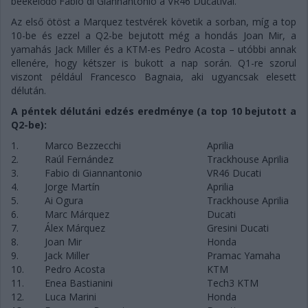
beékelődő Fabio di Giannantonio a VR46 Ducatival.
Az első ötöst a Marquez testvérek követik a sorban, míg a top
10-be és ezzel a Q2-be bejutott még a hondás Joan Mir, a
yamahás Jack Miller és a KTM-es Pedro Acosta – utóbbi annak
ellenére, hogy kétszer is bukott a nap során. Q1-re szorul
viszont például Francesco Bagnaia, aki ugyancsak elesett
délután.
A péntek délutáni edzés eredménye (a top 10 bejutott a
Q2-be):
1.
Marco Bezzecchi
Aprilia
2.
Raúl Fernández
Trackhouse Aprilia
3.
Fabio di Giannantonio
VR46 Ducati
4.
Jorge Martín
Aprilia
5.
Ai Ogura
Trackhouse Aprilia
6.
Marc Márquez
Ducati
7.
Álex Márquez
Gresini Ducati
8.
Joan Mir
Honda
9.
Jack Miller
Pramac Yamaha
10.
Pedro Acosta
KTM
11.
Enea Bastianini
Tech3 KTM
12.
Luca Marini
Honda