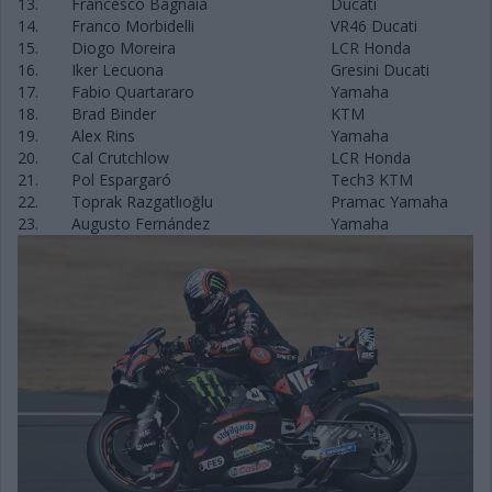
13.
Francesco Bagnaia
Ducati
14.
Franco Morbidelli
VR46 Ducati
15.
Diogo Moreira
LCR Honda
16.
Iker Lecuona
Gresini Ducati
17.
Fabio Quartararo
Yamaha
18.
Brad Binder
KTM
19.
Alex Rins
Yamaha
20.
Cal Crutchlow
LCR Honda
21.
Pol Espargaró
Tech3 KTM
22.
Toprak Razgatlıoğlu
Pramac Yamaha
23.
Augusto Fernández
Yamaha