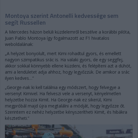
Montoya szerint Antonelli kedvessége sem
segít Russellen
A Mercedes házon belüli küzdelemről beszélve a korábbi pilóta,
Juan Pablo Montoya így fogalmazott az F1 hivatalos
weboldalának:
„A helyzet bonyolult, mert Kimi rohadtul gyors, és emellett
nagyon szimpatikus srác is. Ha valaki gyors, de egy seggfej,
akkor sokkal könnyebb ellene küzdeni, és felépíteni azt a dühöt,
ami a lendületet adja ahhoz, hogy legyőzzük. De amikor a srác
ilyen kedves…”
„George-nak ki kell találnia egy módszert, hogy felvegye a
versenyt Kimivel. Ha felveszi vele a versenyt, kényelmetlen
helyzetbe hozza Kimit. Ha George-nak ez sikerül, Kimi
megpróbál majd újra megtalálni a módját, hogy legyőzze őt.
Szerintem ez nehéz helyzetbe kényszerítheti Kimit, és hibákra
késztetheti.”