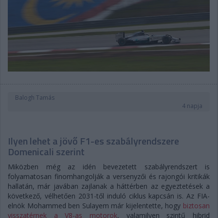
Balogh Tamás
4 napja
Ilyen lehet a jövő F1-es szabályrendszere
Domenicali szerint
Miközben még az idén bevezetett szabályrendszert is
folyamatosan finomhangolják a versenyzői és rajongói kritikák
hallatán, már javában zajlanak a háttérben az egyeztetések a
következő, vélhetően 2031-től induló ciklus kapcsán is. Az FIA-
elnök Mohammed ben Sulayem már kijelentette, hogy
biztosan
visszatérnek a V8-as motorok
, valamilyen szintű hibrid