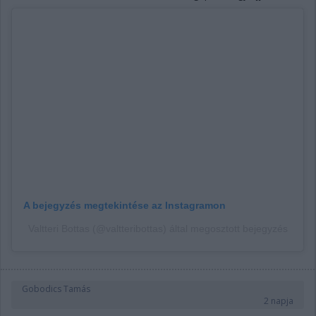
A bejegyzés megtekintése az Instagramon
Valtteri Bottas (@valtteribottas) által megosztott bejegyzés
Gobodics Tamás
2 napja