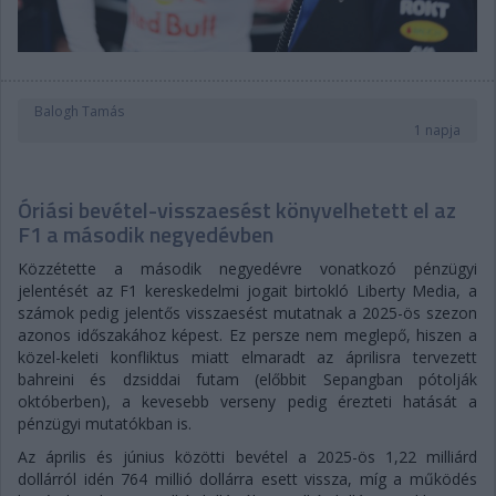
Balogh Tamás
1 napja
Óriási bevétel-visszaesést könyvelhetett el az
F1 a második negyedévben
Közzétette a második negyedévre vonatkozó pénzügyi
jelentését az F1 kereskedelmi jogait birtokló Liberty Media, a
számok pedig jelentős visszaesést mutatnak a 2025-ös szezon
azonos időszakához képest. Ez persze nem meglepő, hiszen a
közel-keleti konfliktus miatt elmaradt az áprilisra tervezett
bahreini és dzsiddai futam (előbbit Sepangban pótolják
októberben), a kevesebb verseny pedig érezteti hatását a
pénzügyi mutatókban is.
Az április és június közötti bevétel a 2025-ös 1,22 milliárd
dollárról idén 764 millió dollárra esett vissza, míg a működés