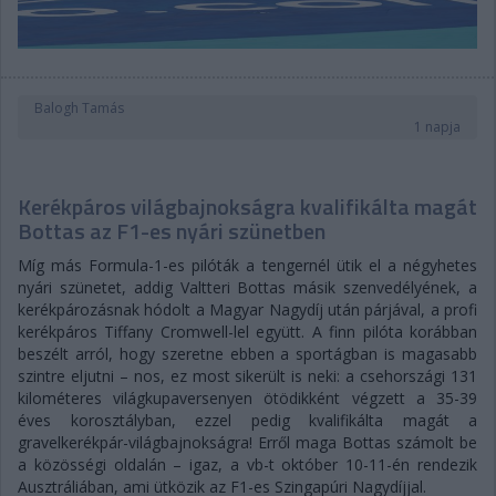
Balogh Tamás
1 napja
Kerékpáros világbajnokságra kvalifikálta magát
Bottas az F1-es nyári szünetben
Míg más Formula-1-es pilóták a tengernél ütik el a négyhetes
nyári szünetet, addig Valtteri Bottas másik szenvedélyének, a
kerékpározásnak hódolt a Magyar Nagydíj után párjával, a profi
kerékpáros Tiffany Cromwell-lel együtt. A finn pilóta korábban
beszélt arról, hogy szeretne ebben a sportágban is magasabb
szintre eljutni – nos, ez most sikerült is neki: a csehországi 131
kilométeres világkupaversenyen ötödikként végzett a 35-39
éves korosztályban, ezzel pedig kvalifikálta magát a
gravelkerékpár-világbajnokságra! Erről maga Bottas számolt be
a közösségi oldalán – igaz, a vb-t október 10-11-én rendezik
Ausztráliában, ami ütközik az F1-es Szingapúri Nagydíjjal.