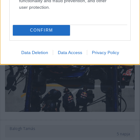
korrigálni azt a hatalmas hátrányt, amivel eleinte rendelkeztünk.
functionality and fraud prevention, and other
Valószínűleg nehéz elképzelni, hogy ebben a ritmusban fogjuk
user protection.
folytatni, mindenesetre meglátjuk, mi a legjobb módja annak,
hogy ledolgozzuk ezt az utolsó három tizedmásodpercet.”
CONFIRM
Data Deletion
Data Access
Privacy Policy
Balogh Tamás
5 napja