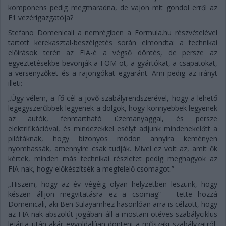
komponens pedig megmaradna, de vajon mit gondol erről az
F1 vezérigazgatója?
Stefano Domenicali a nemrégiben a Formula.hu részvételével
tartott kerekasztal-beszélgetés során elmondta: a technikai
előírások terén az FIA-é a végső döntés, de persze az
egyeztetésekbe bevonják a FOM-ot, a gyártókat, a csapatokat,
a versenyzőket és a rajongókat egyaránt. Ami pedig az irányt
illeti:
„Úgy vélem, a fő cél a jövő szabályrendszerével, hogy a lehető
legegyszerűbbek legyenek a dolgok, hogy könnyebbek legyenek
az autók, fenntartható üzemanyaggal, és persze
elektrifikációval, és mindezekkel esélyt adjunk mindenekelőtt a
pilótáknak, hogy bizonyos módon annyira keményen
nyomhassák, amennyire csak tudják. Mivel ez volt az, amit ők
kértek, minden más technikai részletet pedig meghagyok az
FIA-nak, hogy előkészítsék a megfelelő csomagot.”
„Hiszem, hogy az év végéig olyan helyzetben leszünk, hogy
készen álljon megvitatásra ez a csomag” – tette hozzá
Domenicali, aki Ben Sulayamhez hasonlóan arra is célzott, hogy
az FIA-nak abszolút jogában áll a mostani ötéves szabályciklus
lejárta után akár egyoldalúan dönteni a műszaki szabályzatról,