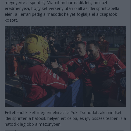
megnyerte a sprintet, Miamiban harmadik lett, ami azt
eredményezi, hogy két verseny után ő áll az idei sprinttabella
élén, a Ferrari pedig a második helyet foglalja el a csapatok
között.
Feltétlenül ki kell még emelni azt a Yuki Tsunodát, aki mindkét
idei sprinten a hatodik helyen ért célba, és így összesítésben is a
hatodik legjobb a mezőnyben.