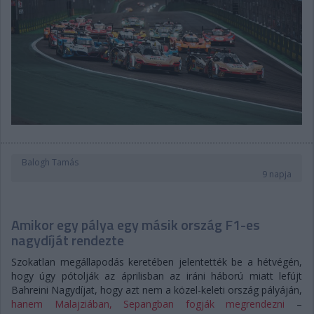
Balogh Tamás
9 napja
Amikor egy pálya egy másik ország F1-es
nagydíját rendezte
Szokatlan megállapodás keretében jelentették be a hétvégén,
hogy úgy pótolják az áprilisban az iráni háború miatt lefújt
Bahreini Nagydíjat, hogy azt nem a közel-keleti ország pályáján,
hanem Malajziában, Sepangban fogják megrendezni
–