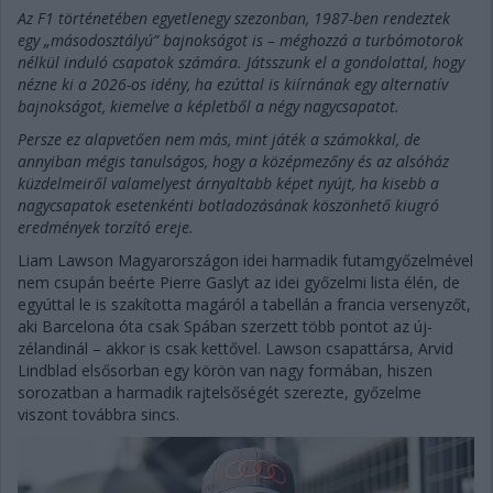
Az F1 történetében egyetlenegy szezonban, 1987-ben rendeztek
egy „másodosztályú” bajnokságot is – méghozzá a turbómotorok
nélkül induló csapatok számára. Játsszunk el a gondolattal, hogy
nézne ki a 2026-os idény, ha ezúttal is kiírnának egy alternatív
bajnokságot, kiemelve a képletből a négy nagycsapatot.
Persze ez alapvetően nem más, mint játék a számokkal, de
annyiban mégis tanulságos, hogy a középmezőny és az alsóház
küzdelmeiről valamelyest árnyaltabb képet nyújt, ha kisebb a
nagycsapatok esetenkénti botladozásának köszönhető kiugró
eredmények torzító ereje.
Liam Lawson Magyarországon idei harmadik futamgyőzelmével
nem csupán beérte Pierre Gaslyt az idei győzelmi lista élén, de
egyúttal le is szakította magáról a tabellán a francia versenyzőt,
aki Barcelona óta csak Spában szerzett több pontot az új-
zélandinál – akkor is csak kettővel. Lawson csapattársa, Arvid
Lindblad elsősorban egy körön van nagy formában, hiszen
sorozatban a harmadik rajtelsőségét szerezte, győzelme
viszont továbbra sincs.