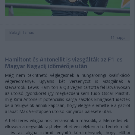
Balogh Tamás
11 napja
Hamiltont és Antonellit is vizsgálták az F1-es
Magyar Nagydíj időmérője után
Még nem tekinthető véglegesnek a hungaroringi kvalifikáció
végeredménye, ugyanis két versenyzőt is vizsgálnak a
stewardok. Lewis Hamilton a Q3 végén tartotta fel látványosan
az utolsó gyorskörét így megkezdeni sem tudó Oscar Piastrit,
míg Kimi Antonellit potenciális sárga zászlós kihágásért idézték
be a felügyelők annak kapcsán, hogy eléggé elemelte-e a gázról
a lábát Max Verstappen utolsó kanyaros balesete után.
A hétszeres világbajnok ferrarisnak a második, a Mercedes vb-
éllovasa a negyedik rajthelye lehet veszélyben a történtek miatt
– és az aligha számít enyhítő körülménynek, hogy előbbi