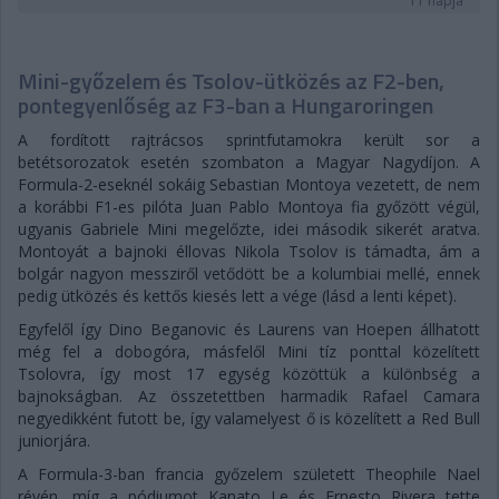
11 napja
Mini-győzelem és Tsolov-ütközés az F2-ben,
pontegyenlőség az F3-ban a Hungaroringen
A fordított rajtrácsos sprintfutamokra került sor a
betétsorozatok esetén szombaton a Magyar Nagydíjon. A
Formula-2-eseknél sokáig Sebastian Montoya vezetett, de nem
a korábbi F1-es pilóta Juan Pablo Montoya fia győzött végül,
ugyanis Gabriele Mini megelőzte, idei második sikerét aratva.
Montoyát a bajnoki éllovas Nikola Tsolov is támadta, ám a
bolgár nagyon messziről vetődött be a kolumbiai mellé, ennek
pedig ütközés és kettős kiesés lett a vége (lásd a lenti képet).
Egyfelől így Dino Beganovic és Laurens van Hoepen állhatott
még fel a dobogóra, másfelől Mini tíz ponttal közelített
Tsolovra, így most 17 egység közöttük a különbség a
bajnokságban. Az összetettben harmadik Rafael Camara
negyedikként futott be, így valamelyest ő is közelített a Red Bull
juniorjára.
A Formula-3-ban francia győzelem született Theophile Nael
révén, míg a pódiumot Kanato Le és Ernesto Rivera tette