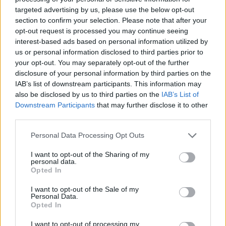
targeted advertising by us, please use the below opt-out
section to confirm your selection. Please note that after your
Balogh Boglárka
10 napja
opt-out request is processed you may continue seeing
interest-based ads based on personal information utilized by
us or personal information disclosed to third parties prior to
Wolff: Ezek a versenymérnökök olyanok, mint a
your opt-out. You may separately opt-out of the further
Teletabik!
disclosure of your personal information by third parties on the
IAB’s list of downstream participants. This information may
Nemcsak a pórul járt Oscar Piastri akadt ki Carlos Sainz
also be disclosed by us to third parties on the
IAB’s List of
manővere, és az egész szituáció miatt – az ausztrál
Downstream Participants
that may further disclose it to other
elfogadhatatlannak nevezte, hogy „egy mezőny végi versenyző
third parties.
hülyesége” miatt elbukta a vezető helyet –, hanem szélesebb
körben is vihart kavartak a történtek. Sainz elmondása szerint
Please note that this website/app uses one or more Google
Personal Data Processing Opt Outs
nem működött a rendszer, ami a kormánykijelzőn a kék zászlót
services and may gather and store information including but
jelzi nekik, a Mercedes vezetője, Toto Wolff szerint viszont sem
not limited to your visit or usage behaviour. You may click to
I want to opt-out of the Sharing of my
personal data.
ezt, sem a versenymérnökök attitűdjét nem engedheti meg
grant or deny consent to Google and its third-party tags to
Opted In
magának az F1.
use your data for below specified purposes in below Google
consent section.
„Az, hogy a zászlós rendszer nem működött, és a mezőny
I want to opt-out of the Sale of my
Personal Data.
végén lévő autók védekezni kezdtek Lewis és Kimi ellen,
Opted In
elfogadhatatlan” – fogalmazott. „Gyalázatos produkció ez a
versenymérnököktől is, olyanok, mint a Teletabik. Csak ülnek,
I want to opt-out of processing my