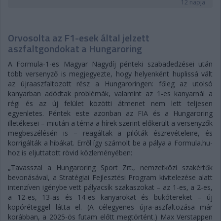
12 napja
Orvosolta az F1-esek által jelzett
aszfaltgondokat a Hungaroring
A Formula-1-es Magyar Nagydíj pénteki szabadedzései után
több versenyző is megjegyezte, hogy helyenként huplissá vált
az újraaszfaltozott rész a Hungaroringen: főleg az utolsó
kanyarban adódtak problémák, valamint az 1-es kanyarnál a
régi és az új felület közötti átmenet nem lett teljesen
egyenletes. Péntek este azonban az FIA és a Hungaroring
illetékesei – miután a téma a hírek szerint előkerült a versenyzők
megbeszélésén is – reagáltak a pilóták észrevételeire, és
korrigálták a hibákat. Erről így számolt be a pálya a Formula.hu-
hoz is eljuttatott rövid közleményében:
„Tavasszal a Hungaroring Sport Zrt., nemzetközi szakértők
bevonásával, a Stratégiai Fejlesztési Program kivitelezése alatt
intenzíven igénybe vett pályacsík szakaszokat – az 1-es, a 2-es,
a 12-es, 13-as és 14-es kanyarokat és bukótereket – új
kopóréteggel látta el. (A célegyenes újra-aszfaltozása már
korábban, a 2025-ös futam előtt megtörtént.) Max Verstappen