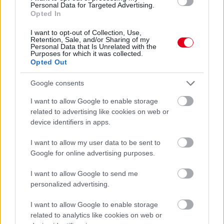
és nem szólnak a versenyzőiknek, hogy mi történik mögöttük.”
Personal Data for Targeted Advertising.
Opted In
Mind Wolff, mind Piastri azt reméli a történtek után, hogy a
jövőben a versenyzők nem kizárólag arra fognak hagyatkozni,
I want to opt-out of Collection, Use,
amit a kijelzőjükön látnak, hanem körül is néznek egy manőver
Retention, Sale, and/or Sharing of my
Personal Data that Is Unrelated with the
előtt.
Purposes for which it was collected.
Opted Out
Google consents
I want to allow Google to enable storage
related to advertising like cookies on web or
device identifiers in apps.
I want to allow my user data to be sent to
Google for online advertising purposes.
I want to allow Google to send me
personalized advertising.
I want to allow Google to enable storage
related to analytics like cookies on web or
Balogh Tamás