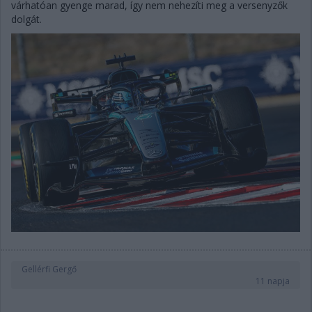
várhatóan gyenge marad, így nem nehezíti meg a versenyzők
dolgát.
Gellérfi Gergő
11 napja