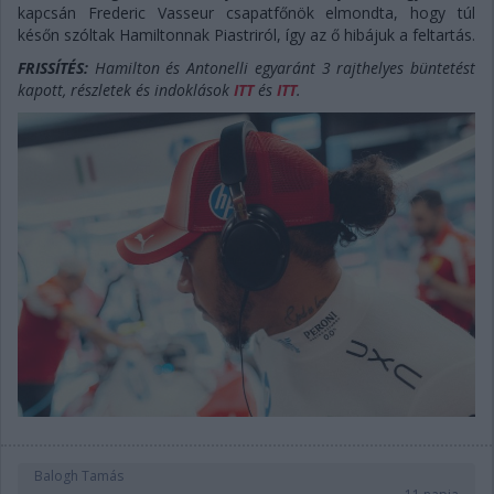
kapcsán Frederic Vasseur csapatfőnök elmondta, hogy túl
későn szóltak Hamiltonnak Piastriról, így az ő hibájuk a feltartás.
FRISSÍTÉS:
Hamilton és Antonelli egyaránt 3 rajthelyes büntetést
kapott, részletek és indoklások
ITT
és
ITT
.
Balogh Tamás