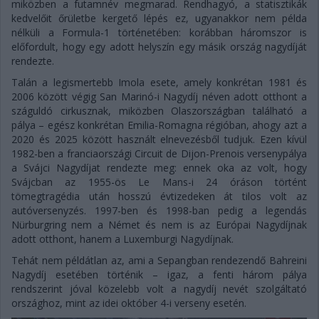
miközben a futamnév megmarad. Rendhagyó, a statisztikák
kedvelőit őrületbe kergető lépés ez, ugyanakkor nem példa
nélküli a Formula-1 történetében: korábban háromszor is
előfordult, hogy egy adott helyszín egy másik ország nagydíját
rendezte.
Talán a legismertebb Imola esete, amely konkrétan 1981 és
2006 között végig San Marinó-i Nagydíj néven adott otthont a
száguldó cirkusznak, miközben Olaszországban található a
pálya – egész konkrétan Emilia-Romagna régióban, ahogy azt a
2020 és 2025 között használt elnevezésből tudjuk. Ezen kívül
1982-ben a franciaországi Circuit de Dijon-Prenois versenypálya
a Svájci Nagydíjat rendezte meg: ennek oka az volt, hogy
Svájcban az 1955-ös Le Mans-i 24 óráson történt
tömegtragédia után hosszú évtizedeken át tilos volt az
autóversenyzés. 1997-ben és 1998-ban pedig a legendás
Nürburgring nem a Német és nem is az Európai Nagydíjnak
adott otthont, hanem a Luxemburgi Nagydíjnak.
Tehát nem példátlan az, ami a Sepangban rendezendő Bahreini
Nagydíj esetében történik – igaz, a fenti három pálya
rendszerint jóval közelebb volt a nagydíj nevét szolgáltató
országhoz, mint az idei október 4-i verseny esetén.