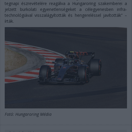
tegnapi észrevételére reagálva a Hungaroring szakemberei a
jelzett burkolati egyenetlenségeket a célegyenesben infra-
technológiával visszalágyították és hengereléssel javították” –
írták.
Fotó: Hungaroring Média