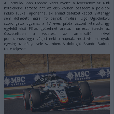
A Formula-3-ban Freddie Slater nyerte a főversenyt: az Audi
kötelékeibe tartozó brit az első körben összeért a pole-ból
induló Tuuka Taponennel, aki emiatt defektet kapott. Slater így
sem dőlhetett hátra, fő bajnoki riválisa, Ugo Ugochukwu
szorongatta ugyanis, a 17 éves pilóta viszont kitartott, így
egyfelől első F3-as győzelmét aratta, másrészt átvette az
összetettben a vezetést az amerikaitól, akivel
pontazonossággal vágott neki a napnak, most viszont nyolc
egység az előnye vele szemben. A dobogót Brando Badoer
tette teljessé.