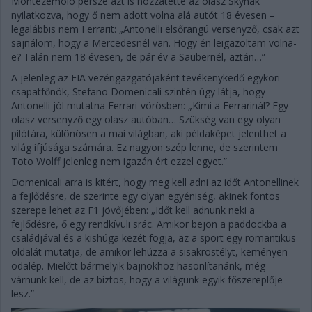
Montezemolo persze azt is hozzátette az olasz Skynak
nyilatkozva, hogy ő nem adott volna alá autót 18 évesen –
legalábbis nem Ferrarit: „Antonelli elsőrangú versenyző, csak azt
sajnálom, hogy a Mercedesnél van. Hogy én leigazoltam volna-
e? Talán nem 18 évesen, de pár év a Saubernél, aztán…”
A jelenleg az FIA vezérigazgatójaként tevékenykedő egykori
csapatfőnök, Stefano Domenicali szintén úgy látja, hogy
Antonelli jól mutatna Ferrari-vörösben: „Kimi a Ferrarinál? Egy
olasz versenyző egy olasz autóban… Szükség van egy olyan
pilótára, különösen a mai világban, aki példaképet jelenthet a
világ ifjúsága számára. Ez nagyon szép lenne, de szerintem
Toto Wolff jelenleg nem igazán ért ezzel egyet.”
Domenicali arra is kitért, hogy meg kell adni az időt Antonellinek
a fejlődésre, de szerinte egy olyan egyéniség, akinek fontos
szerepe lehet az F1 jövőjében: „Időt kell adnunk neki a
fejlődésre, ő egy rendkívüli srác. Amikor bejön a paddockba a
családjával és a kishúga kezét fogja, az a sport egy romantikus
oldalát mutatja, de amikor lehúzza a sisakrostélyt, keményen
odalép. Mielőtt bármelyik bajnokhoz hasonlítanánk, még
várnunk kell, de az biztos, hogy a világunk egyik főszereplője
lesz.”