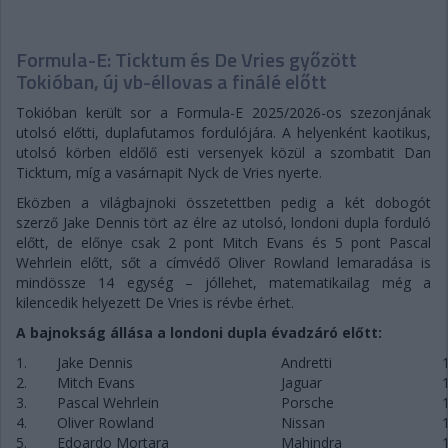
Formula-E: Ticktum és De Vries győzött
Tokióban, új vb-éllovas a finálé előtt
Tokióban került sor a Formula-E 2025/2026-os szezonjának
utolsó előtti, duplafutamos fordulójára. A helyenként kaotikus,
utolsó körben eldőlő esti versenyek közül a szombatit Dan
Ticktum, míg a vasárnapit Nyck de Vries nyerte.
Eközben a világbajnoki összetettben pedig a két dobogót
szerző Jake Dennis tört az élre az utolsó, londoni dupla forduló
előtt, de előnye csak 2 pont Mitch Evans és 5 pont Pascal
Wehrlein előtt, sőt a címvédő Oliver Rowland lemaradása is
mindössze 14 egység – jóllehet, matematikailag még a
kilencedik helyezett De Vries is révbe érhet.
A bajnokság állása a londoni dupla évadzáró előtt:
1.
Jake Dennis
Andretti
2.
Mitch Evans
Jaguar
3.
Pascal Wehrlein
Porsche
4.
Oliver Rowland
Nissan
5.
Edoardo Mortara
Mahindra