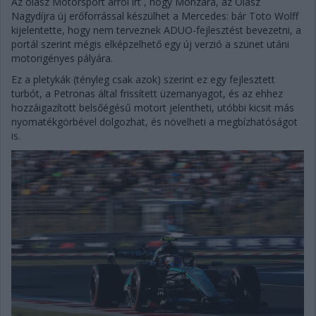
Az olasz Motorsport arról írt , hogy Monzára, az Olasz
Nagydíjra új erőforrással készülhet a Mercedes: bár Toto Wolff
kijelentette, hogy nem terveznek ADUO-fejlesztést bevezetni, a
portál szerint mégis elképzelhető egy új verzió a szünet utáni
motorigényes pályára.
Ez a pletykák (tényleg csak azok) szerint ez egy fejlesztett
turbót, a Petronas által frissített üzemanyagot, és az ehhez
hozzáigazított belsőégésű motort jelentheti, utóbbi kicsit más
nyomatékgörbével dolgozhat, és növelheti a megbízhatóságot
is.