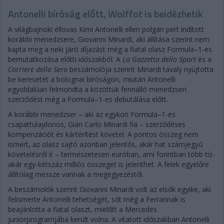
Antonelli bíróság előtt, Wolffot is beidézhetik
A világbajnoki éllovas Kimi Antonelli ellen polgári pert indított
korábbi menedzsere, Giovanni Minardi, aki állítása szerint nem
kapta meg a neki járó díjazást még a fiatal olasz Formula–1-es
bemutatkozása előtti időszakból. A
La Gazzetta dello Sport
és a
Corriere della Sera
beszámolója szerint Minardi tavaly nyújtotta
be keresetét a bolognai bíróságon, miután Antonelli
egyoldalúan felmondta a közöttük fennálló menedzseri
szerződést még a Formula–1-es debütálása előtt.
A korábbi menedzser – aki az egykori Formula–1-es
csapattulajdonos, Gian Carlo Minardi fia – szerződéses
kompenzációt és kártérítést követel. A pontos összeg nem
ismert, az olasz sajtó azonban jelentős, akár hat számjegyű
követelésről ír – természetesen euróban, ami forintban több tíz-
akár egy-kétszáz milliós összeget is jelenthet. A felek egyelőre
állítólag messze vannak a megegyezéstől.
A beszámolók szerint Giovanni Minardi volt az elsők egyike, aki
felismerte Antonelli tehetségét, sőt még a Ferrarinak is
beajánlotta a fiatal olaszt, mielőtt a Mercedes
juniorprogramjába került volna. A vitatott időszakban Antonelli