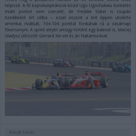
teljessé. A fő bajnokaspiránsok közül Ugo Ugochukwu büntetés
miatt pontot sem szerzett, de Freddie Slater is csupán
tizedikként ért célba – ezzel viszont a brit éppen utolérte
amerikai riválisát, 104-104 ponttal fordulnak rá a vasárnapi
főversenyre. A sprint elején amúgy történt egy baleset is, Maciej
Gladysz ütközött Gerrard Xie-vel és Jin Nakamurával.
Balogh Tamás