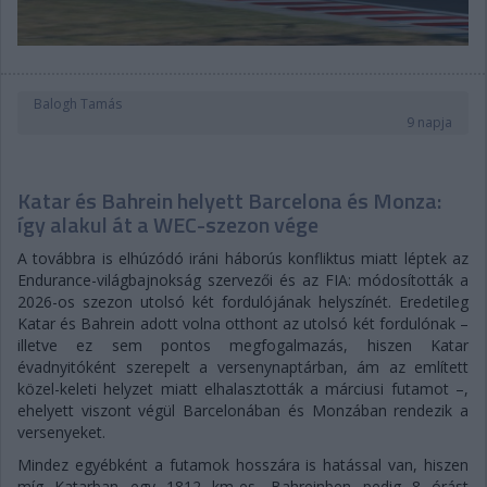
Balogh Tamás
9 napja
Katar és Bahrein helyett Barcelona és Monza:
így alakul át a WEC-szezon vége
A továbbra is elhúzódó iráni háborús konfliktus miatt léptek az
Endurance-világbajnokság szervezői és az FIA: módosították a
2026-os szezon utolsó két fordulójának helyszínét. Eredetileg
Katar és Bahrein adott volna otthont az utolsó két fordulónak –
illetve ez sem pontos megfogalmazás, hiszen Katar
évadnyitóként szerepelt a versenynaptárban, ám az említett
közel-keleti helyzet miatt elhalasztották a márciusi futamot –,
ehelyett viszont végül Barcelonában és Monzában rendezik a
versenyeket.
Mindez egyébként a futamok hosszára is hatással van, hiszen
míg Katarban egy 1812 km-es, Bahreinben pedig 8 órást