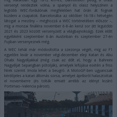
versenyt rendeztek volna, a spanyol és olasz helyszínen a
legtöbb WEC-fordulónak megfelelően hat órán át fognak
küzdeni a csapatok. Barcelonába az október 16-18-i hétvégén
látogat a mezőny – méghozzá a WEC történetében először –,
míg a monzai fináléra november 6-8-án kerül sor (itt legutóbb
2021 és 2023 között versenyzett a világbajnokság). Ezek előtt
egyébként szeptember 6-án Austinban és szeptember 27-én
Fujiban versenyeznek még.
A WEC tehát már módosította a szezonja végét, míg az F1
egyelőre kivár a november végi-december eleji Katari és Abu
Dhabi Nagydíjakkal (még csak az dőlt el, hogy a Bahreini
Nagydíjat Sepangban pótolják), amelyek lefújása esetén a friss
hírek szerint Imola lehet a beugró. A MotoGP-ben ugyancsak
kérdőjeles a katari állomás sorsa, amelyet áprilisról halasztottak
el novemberre (és tolták emiatt arrébb az idényt lezáró
Portimao–Valencia párost).