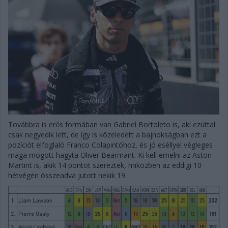
Továbbra is erős formában van Gabriel Bortoleto is, aki ezúttal
csak negyedik lett, de így is közeledett a bajnokságban ezt a
pozíciót elfoglaló Franco Colapintóhoz, és jó eséllyel végleges
maga mögött hagyta Oliver Bearmant. Ki kell emelni az Aston
Martint is, akik 14 pontot szereztek, miközben az eddigi 10
hétvégén összeadva jutott nekik 19.