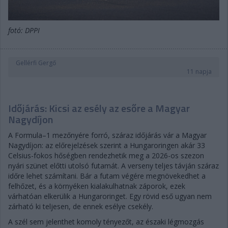
fotó: DPPI
Gellérfi Gergő
11 napja
Időjárás: Kicsi az esély az esőre a Magyar
Nagydíjon
A Formula–1 mezőnyére forró, száraz időjárás vár a Magyar
Nagydíjon: az előrejelzések szerint a Hungaroringen akár 33
Celsius-fokos hőségben rendezhetik meg a 2026-os szezon
nyári szünet előtti utolsó futamát. A verseny teljes távján száraz
időre lehet számítani. Bár a futam végére megnövekedhet a
felhőzet, és a környéken kialakulhatnak záporok, ezek
várhatóan elkerülik a Hungaroringet. Egy rövid eső ugyan nem
zárható ki teljesen, de ennek esélye csekély.
A szél sem jelenthet komoly tényezőt, az északi légmozgás