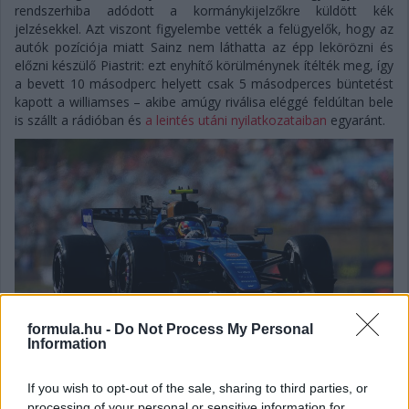
rendszerhiba adódott a kormánykijelzőkre küldött kék
jelzésekkel. Azt viszont figyelembe vették a felügyelők, hogy az
autók pozíciója miatt Sainz nem láthatta az épp lekörözni és
előzni készülő Piastrit: ezt enyhítő körülménynek ítélték meg, így
a bevett 10 másodperc helyett csak 5 másodperces büntetést
kapott a williamses – akibe amúgy riválisa eléggé feldúltan bele
is szállt a rádióban és
a leintés utáni nyilatkozataiban
egyaránt.
formula.hu -
Do Not Process My Personal
Information
If you wish to opt-out of the sale, sharing to third parties, or
processing of your personal or sensitive information for