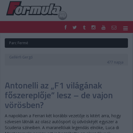
F1
PARC FERMÉ
Parc Fermé
FORMULA
MOTOR
NEMZETKÖZI
HAZAI
Gellérfi Gergő
RETRO
EGYÉB
477 napja
PODCAST
SHOP
LIVE
TIPPJÁTÉK
Antonelli az „F1 világának
DIGITÁLIS MAGAZIN
PONTÁLLÁSOK
VERSENYNAPTÁRAK
főszereplője” lesz – de vajon
vörösben?
A napokban a Ferrari két korábbi vezetője is kitért arra, hogy
szívesen látnák az olasz autósport új üdvöskéjét egyszer a
Scuderia színeiben. A maranellóiak legendás elnöke, Luca di