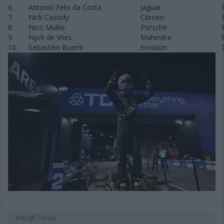
6.
Antonio Felix da Costa
Jaguar
7.
Nick Cassidy
Citroen
8.
Nico Müller
Porsche
9.
Nyck de Vries
Mahindra
10.
Sebastien Buemi
Envision
Balogh Tamás