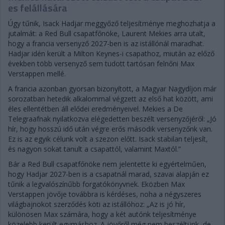
es felállására
Úgy tűnik, Isack Hadjar meggyőző teljesítménye meghozhatja a
jutalmát: a Red Bull csapatfőnöke, Laurent Mekies arra utalt,
hogy a francia versenyző 2027-ben is az istállónál maradhat.
Hadjar idén került a Milton Keynes-i csapathoz, miután az előző
években több versenyző sem tudott tartósan felnőni Max
Verstappen mellé.
A francia azonban gyorsan bizonyított, a Magyar Nagydíjon már
sorozatban hetedik alkalommal végzett az első hat között, ami
éles ellentétben áll elődei eredményeivel. Mekies a De
Telegraafnak nyilatkozva elégedetten beszélt versenyzőjéről: „Jó
hír, hogy hosszú idő után végre erős második versenyzőnk van.
Ez is az egyik célunk volt a szezon előtt. Isack stabilan teljesít,
és nagyon sokat tanult a csapattól, valamint Maxtól.”
Bár a Red Bull csapatfőnöke nem jelentette ki egyértelműen,
hogy Hadjar 2027-ben is a csapatnál marad, szavai alapján ez
tűnik a legvalószínűbb forgatókönyvnek. Eközben Max
Verstappen jövője továbbra is kérdéses, noha a négyszeres
világbajnokot szerződés köti az istállóhoz: „Az is jó hír,
különösen Max számára, hogy a két autónk teljesítménye
közelebb került egymáshoz. A jövőről még nem beszéltünk, de