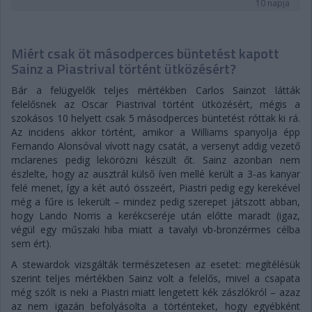
10 napja
Miért csak öt másodperces büntetést kapott
Sainz a Piastrival történt ütközésért?
Bár a felügyelők teljes mértékben Carlos Sainzot látták
felelősnek az Oscar Piastrival történt ütközésért, mégis a
szokásos 10 helyett csak 5 másodperces büntetést róttak ki rá.
Az incidens akkor történt, amikor a Williams spanyolja épp
Fernando Alonsóval vívott nagy csatát, a versenyt addig vezető
mclarenes pedig lekörözni készült őt. Sainz azonban nem
észlelte, hogy az ausztrál külső íven mellé került a 3-as kanyar
felé menet, így a két autó összeért, Piastri pedig egy kerekével
még a fűre is lekerült – mindez pedig szerepet játszott abban,
hogy Lando Norris a kerékcseréje után előtte maradt (igaz,
végül egy műszaki hiba miatt a tavalyi vb-bronzérmes célba
sem ért).
A stewardok vizsgálták természetesen az esetet: megítélésük
szerint teljes mértékben Sainz volt a felelős, mivel a csapata
még szólt is neki a Piastri miatt lengetett kék zászlókról – azaz
az nem igazán befolyásolta a történteket, hogy egyébként