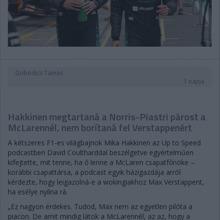
Gobodics Tamás
1 napja
Hakkinen megtartaná a Norris-Piastri párost a
McLarennél, nem borítaná fel Verstappenért
A kétszeres F1-es világbajnok Mika Hakkinen az Up to Speed
podcastben David Coultharddal beszélgetve egyértelműen
kifejtette, mit tenne, ha ő lenne a McLaren csapatfőnöke –
korábbi csapattársa, a podcast egyik házigazdája arról
kérdezte, hogy leigazolná-e a wokingiakhoz Max Verstappent,
ha esélye nyílna rá.
„Ez nagyon érdekes. Tudod, Max nem az egyetlen pilóta a
piacon. De amit mindig látok a McLarennél, az az, hogy a