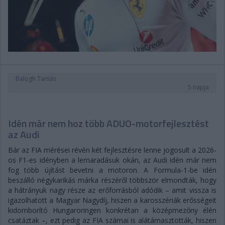
Balogh Tamás
5 napja
Idén már nem hoz több ADUO-motorfejlesztést
az Audi
Bár az FIA mérései révén két fejlesztésre lenne jogosult a 2026-
os F1-es idényben a lemaradásuk okán, az Audi idén már nem
fog több újítást bevetni a motoron. A Formula-1-be idén
beszálló négykarikás márka részéről többször elmondták, hogy
a hátrányuk nagy része az erőforrásból adódik – amit vissza is
igazolhatott a Magyar Nagydíj, hiszen a karosszériák erősségeit
kidomborító Hungaroringen konkrétan a középmezőny élén
csatáztak –, ezt pedig az FIA számai is alátámasztották, hiszen