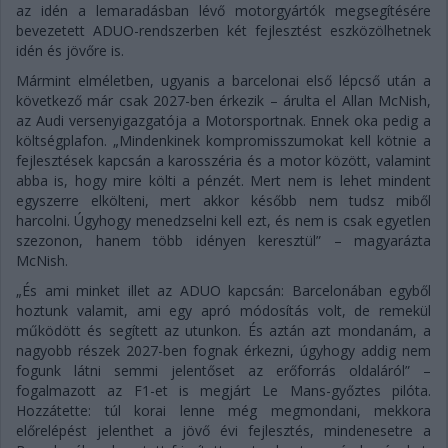
az idén a lemaradásban lévő motorgyártók megsegítésére
bevezetett ADUO-rendszerben két fejlesztést eszközölhetnek
idén és jövőre is.
Mármint elméletben, ugyanis a barcelonai első lépcső után a
következő már csak 2027-ben érkezik – árulta el Allan McNish,
az Audi versenyigazgatója a Motorsportnak. Ennek oka pedig a
költségplafon. „Mindenkinek kompromisszumokat kell kötnie a
fejlesztések kapcsán a karosszéria és a motor között, valamint
abba is, hogy mire költi a pénzét. Mert nem is lehet mindent
egyszerre elkölteni, mert akkor később nem tudsz miből
harcolni. Úgyhogy menedzselni kell ezt, és nem is csak egyetlen
szezonon, hanem több idényen keresztül” – magyarázta
McNish.
„És ami minket illet az ADUO kapcsán: Barcelonában egyből
hoztunk valamit, ami egy apró módosítás volt, de remekül
működött és segített az utunkon. És aztán azt mondanám, a
nagyobb részek 2027-ben fognak érkezni, úgyhogy addig nem
fogunk látni semmi jelentőset az erőforrás oldaláról” –
fogalmazott az F1-et is megjárt Le Mans-győztes pilóta.
Hozzátette: túl korai lenne még megmondani, mekkora
előrelépést jelenthet a jövő évi fejlesztés, mindenesetre a