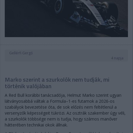
Gellérfi Gergő
4 napja
Marko szerint a szurkolók nem tudják, mi
történik valójában
A Red Bull korábbi tanácsadója, Helmut Marko szerint ugyan
látványosabbá váltak a Formula–1-es futamok a 2026-os
szabályok bevezetése óta, de sok előzés nem feltétlenül a
versenyzők képességeit tükrözi. Az osztrák szakember úgy véli,
a szurkolók többsége nem is tudja, hogy számos manőver
hátterében technikai okok állnak.