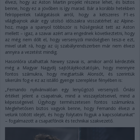
élvezi, hogy az Aston Martin projekt részese lehet, és biztos
benne, hogy ez a jövőben is így marad. Bár a korábbi hetekben
felröppentek találgatások arról, hogy a kétszeres F1-es
világbajnok akár egy utolsó időszakra visszatérhet az Alpine-
hoz, maga a spanyol többször is hűségesküt tett az Aston
mellett – igaz, a szavai azért arra engednek következtetni, hogy
az még nem dőlt el, hogy versenyzői minőségben teszi-e ezt,
mivel utalt rá, hogy az új szabályrendszerben már nem élvezi
annyira a vezetést mindig.
Hasonlóra utalhattak Newey szavai is, amikor arról kérdezték
még a Magyar Nagydíj sajtótájékoztatóján, hogy mennyire
fontos számukra, hogy megtartsák Alonsót, és szerintük
sikerülni fog-e ez az istálló gyenge szereplése fényében is:
„Fernando nyilvánvalóan egy lenyűgöző versenyző. Óriási
értéket jelent a csapatnak, mind a visszajelzéseivel, mind a
képességeivel. Úgyhogy természetesen fontos számunkra.
Meglehetősen biztos vagyok benne, hogy Fernando élvezi a
velünk töltött idejét, és hogy folytatni fogjuk a kapcsolatunkat”
– fogalmazott a csapatfőnök és technikai szakvezető.