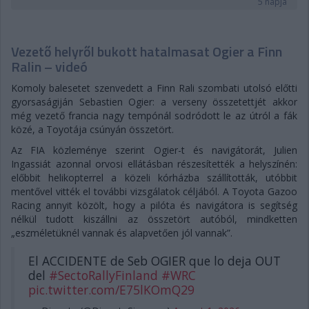
5 napja
Vezető helyről bukott hatalmasat Ogier a Finn
Ralin – videó
Komoly balesetet szenvedett a Finn Rali szombati utolsó előtti
gyorsaságiján Sebastien Ogier: a verseny összetettjét akkor
még vezető francia nagy tempónál sodródott le az útról a fák
közé, a Toyotája csúnyán összetört.
Az FIA közleménye szerint Ogier-t és navigátorát, Julien
Ingassiát azonnal orvosi ellátásban részesítették a helyszínén:
előbbit helikopterrel a közeli kórházba szállították, utóbbit
mentővel vitték el további vizsgálatok céljából. A Toyota Gazoo
Racing annyit közölt, hogy a pilóta és navigátora is segítség
nélkül tudott kiszállni az összetört autóból, mindketten
„eszméletüknél vannak és alapvetően jól vannak”.
El ACCIDENTE de Seb OGIER que lo deja OUT
del
#SectoRallyFinland
#WRC
pic.twitter.com/E75lKOmQ29