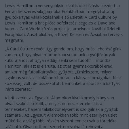
Lewis Hamilton a versenypályán kívül is új kihívásba kezdett: a
Ferrari hétszeres világbajnoka Frankfurtban megnyitotta új
gyűjtőkártyás vállalkozásának első üzletét. A Card Culture by
Lewis Hamilton a brit pilóta befektetési cége és a Dave and
Adam's Card World közös projektje, amelynek további üzleteit
Európában, Ausztráliában, a Közel-Keleten és Ázsiában tervezik
megnyitni.
„A Card Culture révén úgy gondolom, hogy óriási lehetőségünk
van arra, hogy olyan módon kapcsolódjunk a gyűjtőkártyák
kultúrájához, ahogyan eddig senki sem tudott” – mondta
Hamilton, aki azt is elárulta, az ötlet gyermekkorából ered,
amikor még futballkártyákat gyűjtött. „Emlékszem, milyen
izgalmas volt az iskolában kibontani a kártyacsomagokat. Kicsi
közösség volt, de összekötött bennünket a sport és a kártyák
iránti szeretet.”
A brit szerint az Egyesült Államokon kívül komoly hiány van
olyan szaküzletekből, amelyek nemcsak értékesítik a
termékeket, hanem találkozóhelyként is szolgálnak a gyűjtők
számára.„ Az Egyesült Államokban több mint ezer ilyen üzlet
működik, a világ többi részén viszont ennek csak a töredéke
található. Olyan otthont szerettem volna létrehozni a