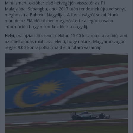
Mint ismert, október első hétvégéjén visszatér az F1
Malajziába, Sepangba, ahol 2017 után rendeznek újra versenyt,
méghozzá a Bahreini Nagydíjat. A furcsaságról sokat írtunk
már, de az FIA idő közben megerősítette a legfontosabb
információt: hogy mikor kezdődik a nagydíj.
Helyi, malajziai idő szerint délután 15:00 lesz majd a rajtidő, ami
az időeltolódás miatt azt jelenti, hogy nálunk, Magyarországon
reggel 9:00-kor rajtolhat majd el a futam vasárnap.