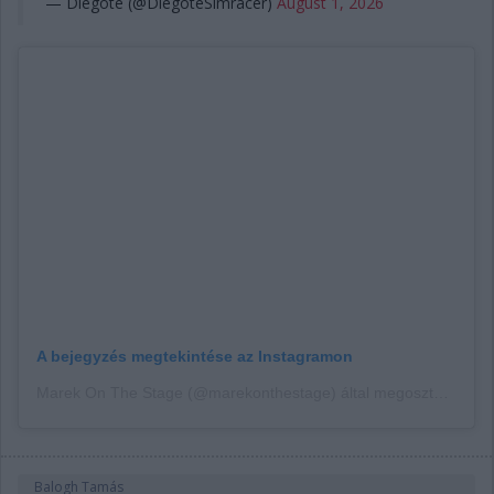
— Diegote (@DiegoteSimracer)
August 1, 2026
A bejegyzés megtekintése az Instagramon
Marek On The Stage (@marekonthestage) által megosztott bejegyzés
Balogh Tamás