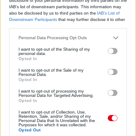
között. A szezon első felében láthattunk is több nagy fejlesztési
disclosure of your personal information by third parties on the
csomagot az istállók többségénél, ezek pedig rendszerint
IAB’s list of downstream participants. This information may
valóban előrelépést is jelentettek (talán a Haas és a Williams
also be disclosed by us to third parties on the
IAB’s List of
jelentik a kivételt). A Red Bullnál is működött például a
Downstream Participants
that may further disclose it to other
Miamiban és a Spielbergben bevetett csomag, ám Laurent
third parties.
Mekies csapatfőnök szerint az évad hátralévő részében már
Please note that this website/app uses one or more Google
lassulni fog a fejlesztési ütemük, részben azért, mert a
Personal Data Processing Opt Outs
költségeket meg kell osztani a 2027-es autó munkálatai között
services and may gather and store information including but
is:
not limited to your visit or usage behaviour. You may click to
I want to opt-out of the Sharing of my
personal data.
grant or deny consent to Google and its third-party tags to
„Nem tudom, a többiekkel mi a helyzet, de az biztos, hogy egy
Opted In
use your data for below specified purposes in below Google
ponton döntést kell hoznunk, hogyan egyensúlyozunk az idei és
consent section.
a jövő év között. Arra számítok, hogy ez hamarabb meg fog
I want to opt-out of the Sale of my
Personal Data.
történni, mint tavaly. Szóval főleg a szabályzat fényében
Opted In
dönteni fogunk” – idézi Mekiest a Crash.net. „Ami minket illet,
rengeteg fejlesztést hoztunk mostanáig, hogy próbáljuk
I want to opt-out of processing my
korrigálni azt a hatalmas hátrányt, amivel eleinte rendelkeztünk.
Personal Data for Targeted Advertising.
Valószínűleg nehéz elképzelni, hogy ebben a ritmusban fogjuk
Opted In
folytatni, mindenesetre meglátjuk, mi a legjobb módja annak,
I want to opt-out of Collection, Use,
hogy ledolgozzuk ezt az utolsó három tizedmásodpercet.”
Retention, Sale, and/or Sharing of my
Personal Data that Is Unrelated with the
Purposes for which it was collected.
Opted Out