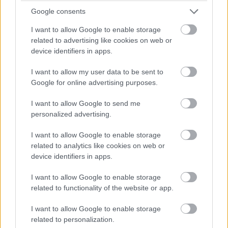
Google consents
I want to allow Google to enable storage
related to advertising like cookies on web or
device identifiers in apps.
I want to allow my user data to be sent to
Google for online advertising purposes.
I want to allow Google to send me
personalized advertising.
I want to allow Google to enable storage
Balogh Tamás
related to analytics like cookies on web or
3 napja
device identifiers in apps.
I want to allow Google to enable storage
Nem tud úrrá lenni a fékproblémákon a Cadillac
related to functionality of the website or app.
Hiába hoztak az F1-es Magyar Nagydíjra fejlesztést is hozzá,
I want to allow Google to enable storage
továbbra is szenvednek a fékhűtési problémáktól a Cadillacnél –
related to personalization.
ismerte el Valtteri Bottas. A gond a leglátványosabban