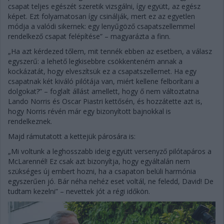
csapat teljes egészét szeretik vizsgálni, így együtt, az egész
képet. Ezt folyamatosan így csinálják, mert ez az egyetlen
módja a valódi sikernek: egy lenyűgöző csapatszellemmel
rendelkező csapat felépítése” – magyarázta a finn.
„Ha azt kérdezed tőlem, mit tennék ebben az esetben, a válasz
egyszerű: a lehető legkisebbre csökkenteném annak a
kockázatát, hogy elveszítsük ez a csapatszellemet. Ha egy
csapatnak két kiváló pilótája van, miért kellene felborítani a
dolgokat?” – foglalt állást amellett, hogy ő nem változtatna
Lando Norris és Oscar Piastri kettősén, és hozzátette azt is,
hogy Norris révén már egy bizonyított bajnokkal is
rendelkeznek.
Majd rámutatott a kettejük párosára is:
„Mi voltunk a leghosszabb ideig együtt versenyző pilótapáros a
McLarennél! Ez csak azt bizonyítja, hogy egyáltalán nem
szükséges új embert hozni, ha a csapaton belüli harmónia
egyszerűen jó. Bár néha nehéz eset voltál, ne feledd, David! De
tudtam kezelni” – nevettek jót a régi időkön.