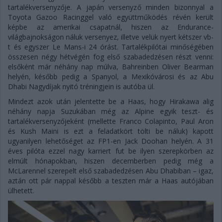
tartalékversenyzője. A japán versenyző minden bizonnyal a
Toyota Gazoo Racinggel való együttműködés révén került
képbe az amerikai csapatnál, hiszen az Endurance-
világbajnokságon náluk versenyez, illetve velük nyert kétszer vb-
t és egyszer Le Mans-i 24 órást. Tartalékpilótai minőségében
összesen négy hétvégén fog első szabadedzésen részt venni:
elsőként már néhány nap múlva, Bahreinben Oliver Bearman
helyén, később pedig a Spanyol, a Mexikóvárosi és az Abu
Dhabi Nagydíjak nyitó tréningjein is autóba ül.
Mindezt azok után jelentette be a Haas, hogy Hirakawa alig
néhány napja Suzukában még az Alpine egyik teszt- és
tartalékversenyzőjeként (mellette Franco Colapinto, Paul Aron
és Kush Maini is ezt a feladatkört tölti be náluk) kapott
ugyanilyen lehetőséget az FP1-en Jack Doohan helyén. A 31
éves pilóta ezzel nagy karriert fut be ilyen szerepkörben az
elmúlt hónapokban, hiszen decemberben pedig még a
McLarennel szerepelt első szabadedzésen Abu Dhabiban – igaz,
aztán ott pár nappal később a teszten már a Haas autójában
ülhetett.