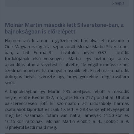
5 napja
Molnár Martin második lett Silverstone-ban, a
bajnokságban is előrelépett
Hajmeresztő futamon a győzelemért harcolva lett második a
One Magyarország által szponzorált Molnár Martin Silverstone-
ban, a brit Forma–3 – hivatalos nevén GB3 – ötödik
fordulójának első versenyén. Martin egy biztonsági autós
újraindítás után a vezetést is átvette, de végül mindössze hét
tizedmásodperces hátránnyal második lett. Ezzel már a hatodik
dobogós helyét szerezte úgy, hogy győzelme még továbbra
sincs.
A bajnokságban így Martin 235 pontjával feljött a második
helyre, előtte Bedrin 332, mögötte Fluxa 217 ponttal áll. Utóbbi
balszerencsésen jött ki szombaton az üldözőboly hármas
csatájából: kipördült és csak 17. lett. A GB3 versenyhétvégéjéből
még két vasárnapi futam van hátra, amelyek 11:50-kor és
16:15-kor rajtolnak. Molnár Martin előbbit a 4., utóbbit a 9.
rajthelyről kezdi majd meg.