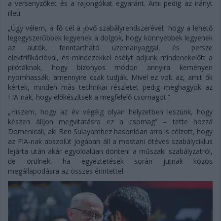
a versenyzőket és a rajongókat egyaránt. Ami pedig az irányt
illeti:
„Úgy vélem, a fő cél a jövő szabályrendszerével, hogy a lehető
legegyszerűbbek legyenek a dolgok, hogy könnyebbek legyenek
az autók, fenntartható üzemanyaggal, és persze
elektrifikációval, és mindezekkel esélyt adjunk mindenekelőtt a
pilótáknak, hogy bizonyos módon annyira keményen
nyomhassák, amennyire csak tudják. Mivel ez volt az, amit ők
kértek, minden más technikai részletet pedig meghagyok az
FIA-nak, hogy előkészítsék a megfelelő csomagot.”
„Hiszem, hogy az év végéig olyan helyzetben leszünk, hogy
készen álljon megvitatásra ez a csomag” – tette hozzá
Domenicali, aki Ben Sulayamhez hasonlóan arra is célzott, hogy
az FIA-nak abszolút jogában áll a mostani ötéves szabályciklus
lejárta után akár egyoldalúan dönteni a műszaki szabályzatról,
de örülnek, ha egyeztetések során jutnak közös
megállapodásra az összes érintettel.