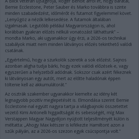
A Blick veterán újságírója, Roger Benoit arról írt, hogy barátai,
Bernie Ecclestone, Peter Sauber és Marko továbbra is szinte
minden szabadedzést, időmérőt és futamot figyelemmel követ.
„Lenyűgöz a nézők lelkesedése. A futamok általában
izgalmasak. Legutóbb például Magyarországon is, ahol
korábban gyakran előzés nélküli vonatozást láthattunk” –
mondta Marko, aki ugyanakkor úgy érzi, a 2026-os technikai
szabályok miatt nem minden látványos előzés tekinthető valódi
csatának.
„Egyértelmű, hogy a szurkolók szeretik a sok előzést. Sajnos
azonban aligha tudja bárki, hogy ezek valódi előzések-e, vagy
egyszerűen a helyzetből adódnak. Sokszor csak azért fékeznek
ki látványosan egy autót, mert az előtte haladónak éppen
töltenie kell az akkumulátorát.”
Az osztrák szakember ugyanakkor kiemelte az idény két
legnagyobb pozitív meglepetését is. Elmondása szerint Bernie
Ecclestone-nal együtt nagyra tartja a világbajnoki összetettet
vezető Kimi Antonelli higgadtságát és sebességét, míg Max
Verstappen Magyar Nagydíjon nyújtott teljesítményét külön is
méltatta: „Ahogy Max kétszer is kifékezte Hamiltont azon a
szűk pályán, az a 2026-os szezon egyik csúcspontja volt.”