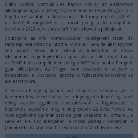
újabb korábbi Formula-2-es bajnok köt ki az elektromos
világbajnokságon: előzőleg Nyck de Vries és Felipe Drugovich is
bejárta ezt az utat – előbbi bajnok is lett még a balul elsült F1-
es kitérőjét megelőzően –, most pedig a fő utánpótlás-
szériában 2023-ban csúcsra érő francia követi a példájukat.
Pourchaire az Alfa Romeo/Sauber neveltjeként teszt- és
tartalékpilótai státuszig jutott a Formula-1-ben, de ülést egyszer
sem kapott. Rövid időre feltűnt az IndyCarban az Arrow
McLarennél, majd leginkább a sportautózás felé fordult: tavaly
az ELMS-ben szerepelt, idén pedig a WEC-ben indul a Peugeot
gyári pilótájaként. Az F1-gyel sem veszítette el teljesen a
kapcsolatot, a Mercedes igazolta le fejlesztőversenyzőnek az
idei esztendőre.
A Formula-E egy új kaland lesz Pourchaire számára: „Ez a
karrierem következő lépése, és a legnagyobb lehetőség, amit
eddig kaptam együléses sorozatokban” – fogalmazott a
bejelentés kapcsán a még mindig csupán 22 éves francia. Az
Opel egyébként újonnan száll be gyári csapattal a Formula-E a
Gen4-es éra első idényében, a másik pilótájuk várhatóan a
Jaguartól tíz év után már biztosan távozó Mitch Evans lesz.