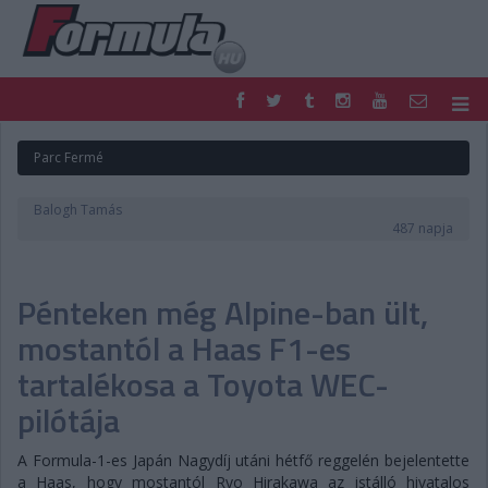
F1
PARC FERMÉ
Parc Fermé
FORMULA
MOTOR
NEMZETKÖZI
HAZAI
Balogh Tamás
RETRO
EGYÉB
487 napja
PODCAST
SHOP
LIVE
TIPPJÁTÉK
Pénteken még Alpine-ban ült,
DIGITÁLIS MAGAZIN
PONTÁLLÁSOK
VERSENYNAPTÁRAK
mostantól a Haas F1-es
tartalékosa a Toyota WEC-
pilótája
A Formula-1-es Japán Nagydíj utáni hétfő reggelén bejelentette
a Haas, hogy mostantól Ryo Hirakawa az istálló hivatalos