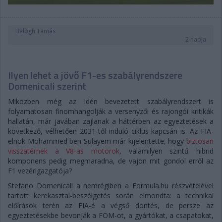
Balogh Tamás
2 napja
Ilyen lehet a jövő F1-es szabályrendszere
Domenicali szerint
Miközben még az idén bevezetett szabályrendszert is
folyamatosan finomhangolják a versenyzői és rajongói kritikák
hallatán, már javában zajlanak a háttérben az egyeztetések a
következő, vélhetően 2031-től induló ciklus kapcsán is. Az FIA-
elnök Mohammed ben Sulayem már kijelentette, hogy
biztosan
visszatérnek a V8-as motorok
, valamilyen szintű hibrid
komponens pedig megmaradna, de vajon mit gondol erről az
F1 vezérigazgatója?
Stefano Domenicali a nemrégiben a Formula.hu részvételével
tartott kerekasztal-beszélgetés során elmondta: a technikai
előírások terén az FIA-é a végső döntés, de persze az
egyeztetésekbe bevonják a FOM-ot, a gyártókat, a csapatokat,