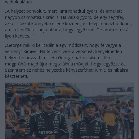
weboldalának:
„A helyzet bonyolult, mert Kimi rohadtul gyors, és emellett
nagyon szimpatikus srác is. Ha valaki gyors, de egy seggfej,
akkor sokkal könnyebb ellene küzdeni, és felépíteni azt a dühöt,
ami a lendületet adja ahhoz, hogy legyőzzük. De amikor a srác
ilyen kedves…”
„George-nak ki kell találnia egy módszert, hogy felvegye a
versenyt Kimivel. Ha felveszi vele a versenyt, kényelmetlen
helyzetbe hozza Kimit. Ha George-nak ez sikerül, Kimi
megpróbál majd újra megtalálni a módját, hogy legyőzze őt.
Szerintem ez nehéz helyzetbe kényszerítheti Kimit, és hibákra
késztetheti.”