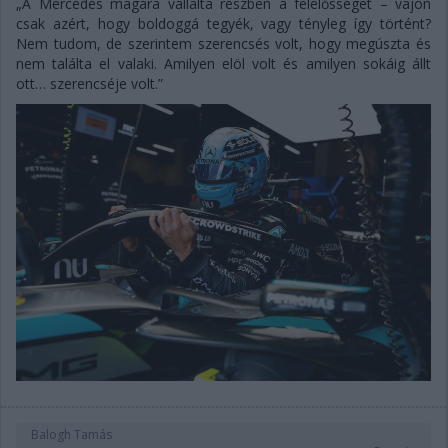
„A Mercedes magára vállalta részben a felelősséget – vajon
csak azért, hogy boldoggá tegyék, vagy tényleg így történt?
Nem tudom, de szerintem szerencsés volt, hogy megúszta és
nem találta el valaki. Amilyen elöl volt és amilyen sokáig állt
ott… szerencséje volt.”
Balogh Tamás