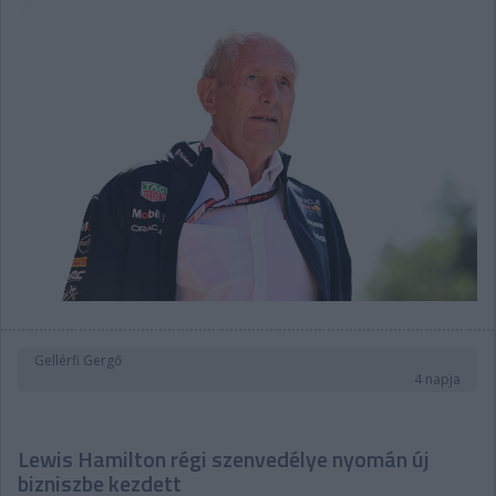
Gellérfi Gergő
4 napja
Lewis Hamilton régi szenvedélye nyomán új
bizniszbe kezdett