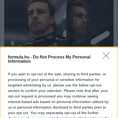
formula.hu -
Do Not Process My Personal
Information
If you wish to opt-out of the sale, sharing to third parties, or
Balogh Tamás
processing of your personal or sensitive information for
3 napja
targeted advertising by us, please use the below opt-out
section to confirm your selection. Please note that after your
opt-out request is processed you may continue seeing
Lassuló fejlesztési ütemre számít a Red Bull
interest-based ads based on personal information utilized by
us or personal information disclosed to third parties prior to
Mivel egy új F1-es szabályrendszer első idényéről van szó,
your opt-out. You may separately opt-out of the further
várható volt, hogy kiélezett lesz a fejlesztési háború a csapatok