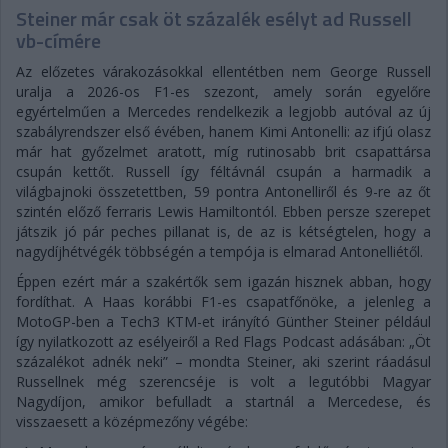
Steiner már csak öt százalék esélyt ad Russell
vb-címére
Az előzetes várakozásokkal ellentétben nem George Russell
uralja a 2026-os F1-es szezont, amely során egyelőre
egyértelműen a Mercedes rendelkezik a legjobb autóval az új
szabályrendszer első évében, hanem Kimi Antonelli: az ifjú olasz
már hat győzelmet aratott, míg rutinosabb brit csapattársa
csupán kettőt. Russell így féltávnál csupán a harmadik a
világbajnoki összetettben, 59 pontra Antonelliről és 9-re az őt
szintén előző ferraris Lewis Hamiltontól. Ebben persze szerepet
játszik jó pár peches pillanat is, de az is kétségtelen, hogy a
nagydíjhétvégék többségén a tempója is elmarad Antonelliétől.
Éppen ezért már a szakértők sem igazán hisznek abban, hogy
fordíthat. A Haas korábbi F1-es csapatfőnöke, a jelenleg a
MotoGP-ben a Tech3 KTM-et irányító Günther Steiner például
így nyilatkozott az esélyeiről a Red Flags Podcast adásában: „Öt
százalékot adnék neki” – mondta Steiner, aki szerint ráadásul
Russellnek még szerencséje is volt a legutóbbi Magyar
Nagydíjon, amikor befulladt a startnál a Mercedese, és
visszaesett a középmezőny végébe: