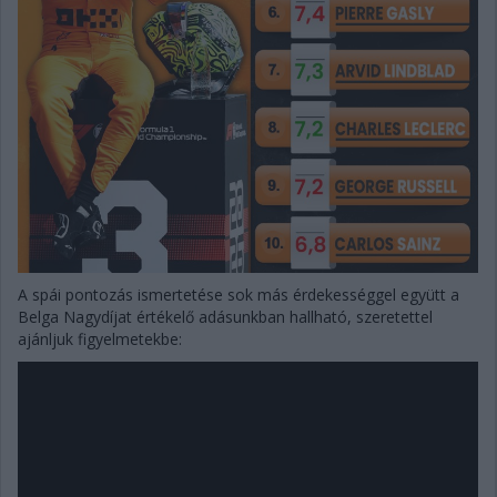
A spái pontozás ismertetése sok más érdekességgel együtt a
Belga Nagydíjat értékelő adásunkban hallható, szeretettel
ajánljuk figyelmetekbe: