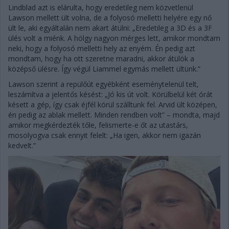
Lindblad azt is elárulta, hogy eredetileg nem közvetlenül
Lawson mellett ült volna, de a folyosó melletti helyére egy nő
ült le, aki egyáltalán nem akart átülni: „Eredetileg a 3D és a 3F
ülés volt a miénk. A hölgy nagyon mérges lett, amikor mondtam
neki, hogy a folyosó melletti hely az enyém. Én pedig azt
mondtam, hogy ha ott szeretne maradni, akkor átülök a
középső ülésre. Így végül Liammel egymás mellett ültünk.”
Lawson szerint a repülőút egyébként eseménytelenül telt,
leszámítva a jelentős késést: „Jó kis út volt. Körülbelül két órát
késett a gép, így csak éjfél körül szálltunk fel. Arvid ült középen,
én pedig az ablak mellett. Minden rendben volt” – mondta, majd
amikor megkérdezték tőle, felismerte-e őt az utastárs,
mosolyogva csak ennyit felelt: „Ha igen, akkor nem igazán
kedvelt.”