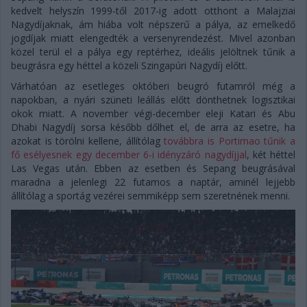
kedvelt helyszín 1999-től 2017-ig adott otthont a Malajziai
Nagydíjaknak, ám hiába volt népszerű a pálya, az emelkedő
jogdíjak miatt elengedték a versenyrendezést. Mivel azonban
közel terül el a pálya egy reptérhez, ideális jelöltnek tűnik a
beugrásra egy héttel a közeli Szingapúri Nagydíj előtt.
Várhatóan az esetleges októberi beugró futamról még a
napokban, a nyári szüneti leállás előtt dönthetnek logisztikai
okok miatt. A november végi-december eleji Katari és Abu
Dhabi Nagydíj sorsa később dőlhet el, de arra az esetre, ha
azokat is törölni kellene, állítólag
továbbra is Portimao tűnik a
fő esélyesnek egy december 6-i idényzáró nagydíjjal
, két héttel
Las Vegas után. Ebben az esetben és Sepang beugrásával
maradna a jelenlegi 22 futamos a naptár, aminél lejjebb
állítólag a sportág vezérei semmiképp sem szeretnének menni.