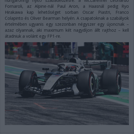
hungaroringi nyitó szabadedzésre: a McLarennél Leonardo
Fornaroli, az Alpine-nál Paul Aron, a Haasnál pedig Ryo
Hirakawa kap lehetőséget sorban Oscar Piastri, Franco
Colapinto és Oliver Bearman helyén. A csapatoknak a szabályok
értelmében ugyanis egy szezonban négyszer egy újoncnak –
azaz olyannak, aki maximum két nagydíjon állt rajthoz – kell
átadniuk a volánt egy FP1-re.