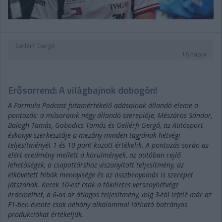
Gellérfi Gergő
16 napja
Erősorrend: A világbajnok dobogón!
A Formula Podcast futamértékelő adásainak állandó eleme a
pontozás: a műsoraink négy állandó szereplője, Mészáros Sándor,
Balogh Tamás, Gobodics Tamás és Gellérfi Gergő, az Autósport
évkönyv szerkesztője a mezőny minden tagjának hétvégi
teljesítményét 1 és 10 pont között értékelik. A pontozás során az
elért eredmény mellett a körülmények, az autóban rejlő
lehetőségek, a csapattárshoz viszonyított teljesítmény, az
elkövetett hibák mennyisége és az összbenyomás is szerepet
játszanak. Kerek 10-est csak a tökéletes versenyhétvége
érdemelhet, a 6-os az átlagos teljesítmény, míg 3-tól lefelé már az
F1-ben évente csak néhány alkalommal látható botrányos
produkciókat értékeljük.