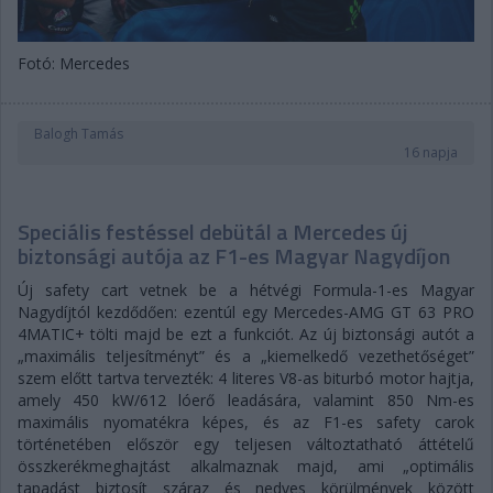
Fotó: Mercedes
Balogh Tamás
16 napja
Speciális festéssel debütál a Mercedes új
biztonsági autója az F1-es Magyar Nagydíjon
Új safety cart vetnek be a hétvégi Formula-1-es Magyar
Nagydíjtól kezdődően: ezentúl egy Mercedes-AMG GT 63 PRO
4MATIC+ tölti majd be ezt a funkciót. Az új biztonsági autót a
„maximális teljesítményt” és a „kiemelkedő vezethetőséget”
szem előtt tartva tervezték: 4 literes V8-as biturbó motor hajtja,
amely 450 kW/612 lóerő leadására, valamint 850 Nm-es
maximális nyomatékra képes, és az F1-es safety carok
történetében először egy teljesen változtatható áttételű
összkerékmeghajtást alkalmaznak majd, ami „optimális
tapadást biztosít száraz és nedves körülmények között