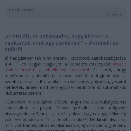
Balogh Tamás
15 napja
„Gratulált, de azt mondta, hogy kitekeri a
nyakamat, mint egy csirkének!” – Antonelli az
apjáról
Jó hangulatban telt Kimi Antonelli csütörtöki sajtóbeszélgetése
a 41. F1-es Magyar Nagydíjon: a Mercedes versenyzője
beszélt
többek között a vb-éllovasi pozícióról
és arról, hogy
megtörheti-e a lendületét a nyári szünet. A legjobb választ
azonban akkor adta, amikor a rendszeres pályaelhagyásairól
kérdezték, amely miatt nem egyszer került már az automatikus
időbüntetés szélére:
„Gondolom, ti is tudjátok, srácok, hogy néha kicsit túlságosan is
kihasználom a pályát. Szóval próbálok ezen dolgozni.
Visszagondolva Spára, az a két pályaelhagyás nagy hülyeség
volt. Azt gondoltam: ’mi a fenét csinálok?’. De kicsit olyan ez,
mint volt Barcelonában és Miamiban is, egyszerűen úgy érzem,