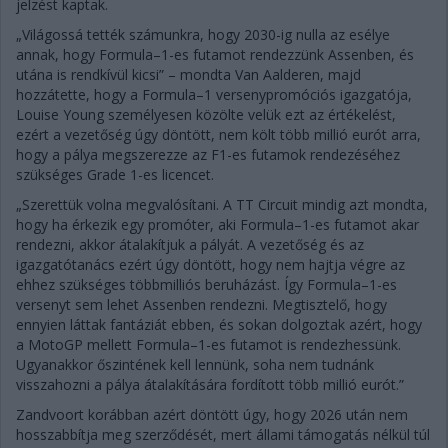
jelzést kaptak.
„Világossá tették számunkra, hogy 2030-ig nulla az esélye
annak, hogy Formula–1-es futamot rendezzünk Assenben, és
utána is rendkívül kicsi” – mondta Van Aalderen, majd
hozzátette, hogy a Formula–1 versenypromóciós igazgatója,
Louise Young személyesen közölte velük ezt az értékelést,
ezért a vezetőség úgy döntött, nem költ több millió eurót arra,
hogy a pálya megszerezze az F1-es futamok rendezéséhez
szükséges Grade 1-es licencet.
„Szerettük volna megvalósítani. A TT Circuit mindig azt mondta,
hogy ha érkezik egy promóter, aki Formula–1-es futamot akar
rendezni, akkor átalakítjuk a pályát. A vezetőség és az
igazgatótanács ezért úgy döntött, hogy nem hajtja végre az
ehhez szükséges többmilliós beruházást. Így Formula–1-es
versenyt sem lehet Assenben rendezni. Megtisztelő, hogy
ennyien láttak fantáziát ebben, és sokan dolgoztak azért, hogy
a MotoGP mellett Formula–1-es futamot is rendezhessünk.
Ugyanakkor őszintének kell lennünk, soha nem tudnánk
visszahozni a pálya átalakítására fordított több millió eurót.”
Zandvoort korábban azért döntött úgy, hogy 2026 után nem
hosszabbítja meg szerződését, mert állami támogatás nélkül túl