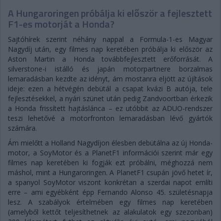
A Hungaroringen próbálja ki először a fejlesztett
F1-es motorját a Honda?
Sajtóhírek szerint néhány nappal a Formula-1-es Magyar
Nagydíj után, egy filmes nap keretében próbálja ki először az
Aston Martin a Honda továbbfejlesztett erőforrását. A
silverstone-i istálló és japán motorpartnere borzalmas
lemaradásban kezdte az idényt, ám mostanra eljött az újítások
ideje: ezen a hétvégén debütál a csapat kvázi B autója, tele
fejlesztésekkel, a nyári szünet után pedig Zandvoortban érkezik
a Honda frissített hajtáslánca – ez utóbbit az ADUO-rendszer
teszi lehetővé a motorfronton lemaradásban lévő gyártók
számára.
Ám mielőtt a Holland Nagydíjon élesben debütálna az új Honda-
motor, a SoyMotor és a PlanetF1 információi szerint már egy
filmes nap keretében ki fogják ezt próbálni, méghozzá nem
máshol, mint a Hungaroringen. A PlanetF1 csupán jövő hetet ír,
a spanyol SoyMotor viszont konkrétan a szerdai napot említi
erre – ami egyébként épp Fernando Alonso 45. születésnapja
lesz. A szabályok értelmében egy filmes nap keretében
(amelyből kettőt teljesíthetnek az alakulatok egy szezonban)