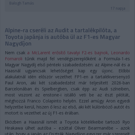
Balogh Tamás
17 napja
Alpine-ra cseréli az Audit a tartalékpilóta, a
Toyota japánja is autóba ül az F1-es Magyar
Nagydíjon
Nem csak
a McLarent erősítő tavalyi F2-es bajnok, Leonardo
Fornaroli
tűnik majd fel vendégszereplőként a Formula-1-es
Magyar Nagydíj első pénteki szabadedzésén: az Alpine-nál és a
Haasnál ugyancsak lehetőséget kap egy újonc. Előbbi
alakulatnál idén először vezethet FP1-en a tartalékversenyző
Paul Aron, aki két szabadedzést már teljesített 2026-ban
Barcelonában és Spielbergben, csak épp az Audi színeiben,
most viszont az enstone-i istálló veti be az észt pilótát,
méghozzá Franco Colapinto helyén. Ezzel amúgy Aron egyedi
helyzetbe kerül, hiszen ő lesz az első, aki két különböző autót és
motort is vezethet az új F1-es érában.
Eközben a Haasnál ismét a Toyota kötelékeibe tartozó Ryo
Hirakawa ülhet autóba – ezúttal Oliver Bearmanébe – azok
után, hogy a japán az Osztrák Nagydíjon egyszer már szerepelt