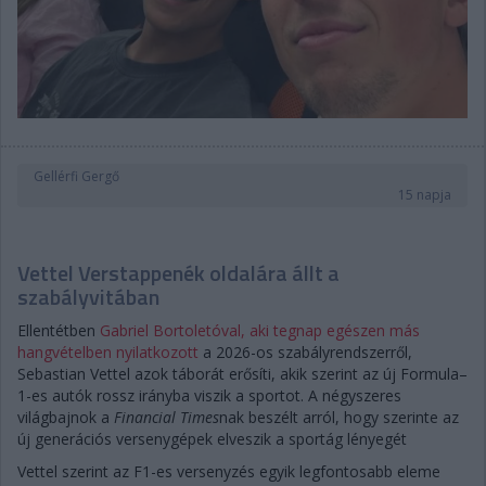
Gellérfi Gergő
15 napja
Vettel Verstappenék oldalára állt a
szabályvitában
Ellentétben
Gabriel Bortoletóval, aki tegnap egészen más
hangvételben nyilatkozott
a 2026-os szabályrendszerről,
Sebastian Vettel azok táborát erősíti, akik szerint az új Formula–
1-es autók rossz irányba viszik a sportot. A négyszeres
világbajnok a
Financial Times
nak beszélt arról, hogy szerinte az
új generációs versenygépek elveszik a sportág lényegét
Vettel szerint az F1-es versenyzés egyik legfontosabb eleme