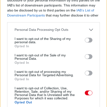
disclosure of your personal information by third parties on the
IAB’s list of downstream participants. This information may
also be disclosed by us to third parties on the
IAB’s List of
Downstream Participants
that may further disclose it to other
third parties.
Please note that this website/app uses one or more Google
Personal Data Processing Opt Outs
services and may gather and store information including but
not limited to your visit or usage behaviour. You may click to
I want to opt-out of the Sharing of my
personal data.
grant or deny consent to Google and its third-party tags to
Opted In
use your data for below specified purposes in below Google
consent section.
I want to opt-out of the Sale of my
Personal Data.
Opted In
I want to opt-out of processing my
Personal Data for Targeted Advertising.
Opted In
I want to opt-out of Collection, Use,
Retention, Sale, and/or Sharing of my
Personal Data that Is Unrelated with the
Purposes for which it was collected.
Opted Out