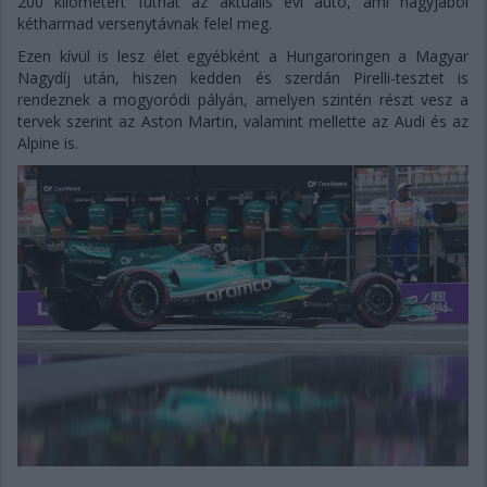
200 kilométert futhat az aktuális évi autó, ami nagyjából
kétharmad versenytávnak felel meg.
Ezen kívül is lesz élet egyébként a Hungaroringen a Magyar
Nagydíj után, hiszen kedden és szerdán Pirelli-tesztet is
rendeznek a mogyoródi pályán, amelyen szintén részt vesz a
tervek szerint az Aston Martin, valamint mellette az Audi és az
Alpine is.