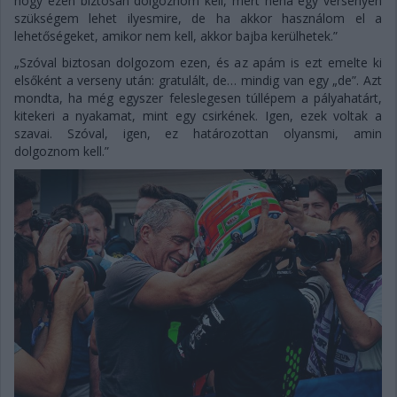
hogy ezen biztosan dolgoznom kell, mert néha egy versenyen
szükségem lehet ilyesmire, de ha akkor használom el a
lehetőségeket, amikor nem kell, akkor bajba kerülhetek.”
„Szóval biztosan dolgozom ezen, és az apám is ezt emelte ki
elsőként a verseny után: gratulált, de… mindig van egy „de”. Azt
mondta, ha még egyszer feleslegesen túllépem a pályahatárt,
kitekeri a nyakamat, mint egy csirkének. Igen, ezek voltak a
szavai. Szóval, igen, ez határozottan olyansmi, amin
dolgoznom kell.”