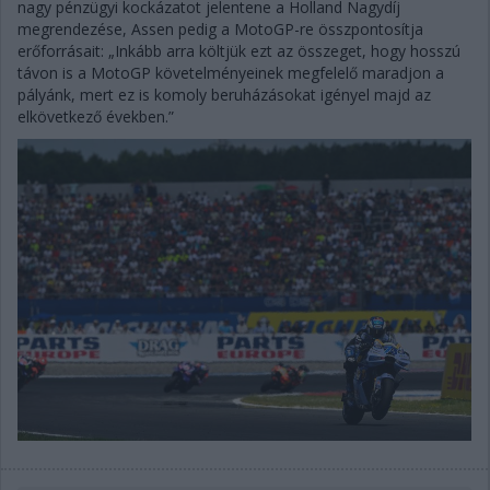
nagy pénzügyi kockázatot jelentene a Holland Nagydíj
megrendezése, Assen pedig a MotoGP-re összpontosítja
erőforrásait: „Inkább arra költjük ezt az összeget, hogy hosszú
távon is a MotoGP követelményeinek megfelelő maradjon a
pályánk, mert ez is komoly beruházásokat igényel majd az
elkövetkező években.”