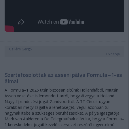
Gellérfi Gergő
16 napja
Szertefoszlottak az asseni pálya Formula–1-es
álmai
A Formula–1 2026 után biztosan eltűnik Hollandiából, miután
Assen vezetése is lemondott arról, hogy átvegye a Holland
Nagydíj rendezési jogát Zandvoorttól. A TT Circuit ugyan
korábban megvizsgálta a lehetőséget, végül azonban túl
nagynak ítélte a szükséges beruházásokat. A pálya igazgatója,
Mark van Aalderen a De Telegraafnak elárulta, hogy a Formula–
1 kereskedelmi jogait kezelő szervezet részéről egyértelmű