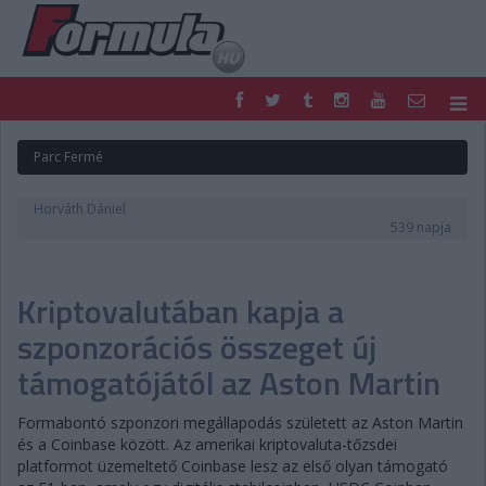
F1
PARC FERMÉ
Parc Fermé
FORMULA
MOTOR
NEMZETKÖZI
HAZAI
Horváth Dániel
RETRO
EGYÉB
539 napja
PODCAST
SHOP
LIVE
TIPPJÁTÉK
Kriptovalutában kapja a
DIGITÁLIS MAGAZIN
PONTÁLLÁSOK
VERSENYNAPTÁRAK
szponzorációs összeget új
támogatójától az Aston Martin
Formabontó szponzori megállapodás született az Aston Martin
és a Coinbase között. Az amerikai kriptovaluta-tőzsdei
platformot üzemeltető Coinbase lesz az első olyan támogató