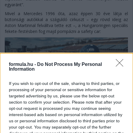
egyaránt”.
Mivel a Mercedes 1996 óta, azaz éppen 30 éve látja el
biztonsági autókkal a száguldó cirkuszt – egy rövid ideig az
Aston Martinnal felváltva tette ezt –, a Hungaroringen speciális
fekete-festésben fog majd pompázni a safety car:
formula.hu -
Do Not Process My Personal
Information
If you wish to opt-out of the sale, sharing to third parties, or
processing of your personal or sensitive information for
targeted advertising by us, please use the below opt-out
section to confirm your selection. Please note that after your
opt-out request is processed you may continue seeing
interest-based ads based on personal information utilized by
us or personal information disclosed to third parties prior to
your opt-out. You may separately opt-out of the further