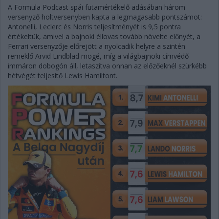
A Formula Podcast spái futamértékelő adásában három
versenyző holtversenyben kapta a legmagasabb pontszámot:
Antonelli, Leclerc és Norris teljesítményét is 9,5 pontra
értékeltük, amivel a bajnoki éllovas tovább növelte előnyét, a
Ferrari versenyzője előrejött a nyolcadik helyre a szintén
remeklő Arvid Lindblad mögé, míg a világbajnoki címvédő
immáron dobogón áll, letaszítva onnan az előzőeknél szürkébb
hétvégét teljesítő Lewis Hamiltont.