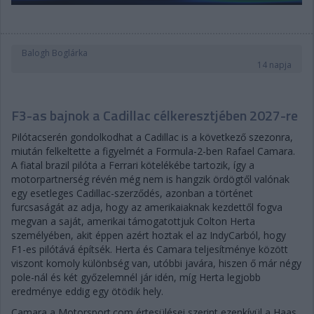
Balogh Boglárka
14 napja
F3-as bajnok a Cadillac célkeresztjében 2027-re
Pilótacserén gondolkodhat a Cadillac is a következő szezonra,
miután felkeltette a figyelmét a Formula-2-ben Rafael Camara.
A fiatal brazil pilóta a Ferrari kötelékébe tartozik, így a
motorpartnerség révén még nem is hangzik ördögtől valónak
egy esetleges Cadillac-szerződés, azonban a történet
furcsaságát az adja, hogy az amerikaiaknak kezdettől fogva
megvan a saját, amerikai támogatottjuk Colton Herta
személyében, akit éppen azért hoztak el az IndyCarból, hogy
F1-es pilótává építsék. Herta és Camara teljesítménye között
viszont komoly különbség van, utóbbi javára, hiszen ő már négy
pole-nál és két győzelemnél jár idén, míg Herta legjobb
eredménye eddig egy ötödik hely.
Camara a Motorsport.com értesülései szerint ezenkívül a Haas