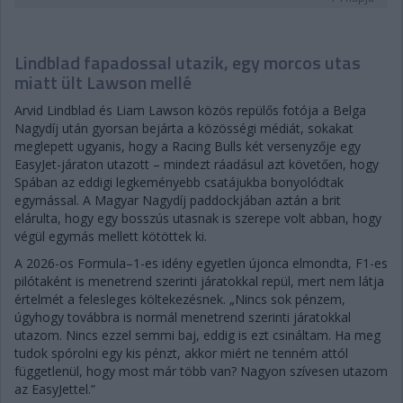
Lindblad fapadossal utazik, egy morcos utas
miatt ült Lawson mellé
Arvid Lindblad és Liam Lawson közös repülős fotója a Belga
Nagydíj után gyorsan bejárta a közösségi médiát, sokakat
meglepett ugyanis, hogy a Racing Bulls két versenyzője egy
EasyJet-járaton utazott – mindezt ráadásul azt követően, hogy
Spában az eddigi legkeményebb csatájukba bonyolódtak
egymással. A Magyar Nagydíj paddockjában aztán a brit
elárulta, hogy egy bosszús utasnak is szerepe volt abban, hogy
végül egymás mellett kötöttek ki.
A 2026-os Formula–1-es idény egyetlen újonca elmondta, F1-es
pilótaként is menetrend szerinti járatokkal repül, mert nem látja
értelmét a felesleges költekezésnek. „Nincs sok pénzem,
úgyhogy továbbra is normál menetrend szerinti járatokkal
utazom. Nincs ezzel semmi baj, eddig is ezt csináltam. Ha meg
tudok spórolni egy kis pénzt, akkor miért ne tenném attól
függetlenül, hogy most már több van? Nagyon szívesen utazom
az EasyJettel.”