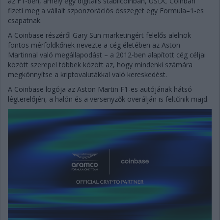
az F1-ben, amely egy digitális stabilcoinban, USDC Coinban
fizeti meg a vállalt szponzorációs összeget egy Formula–1-es
csapatnak.
A Coinbase részéről Gary Sun marketingért felelős alelnök
fontos mérföldkőnek nevezte a cég életében az Aston
Martinnal való megállapodást – a 2012-ben alapított cég céljai
között szerepel többek között az, hogy mindenki számára
megkönnyítse a kriptovalutákkal való kereskedést.
A Coinbase logója az Aston Martin F1-es autójának hátsó
légterelőjén, a halón és a versenyzők overálján is feltűnik majd.