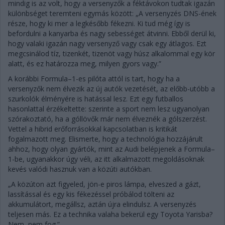
mindig is az volt, hogy a versenyzők a féktávokon tudtak igazán
különbséget teremteni egymás között: „A versenyzés DNS-ének
része, hogy ki mer a legkésőbb fékezni. Ki tud még így is
befordulni a kanyarba és nagy sebességet átvinni. Ebből derül ki,
hogy valaki igazán nagy versenyző vagy csak egy átlagos. Ezt
megcsinálod tíz, tizenkét, tizenöt vagy húsz alkalommal egy kör
alatt, és ez határozza meg, milyen gyors vagy.”
A korábbi Formula–1-es pilóta attól is tart, hogy ha a
versenyzők nem élvezik az új autók vezetését, az előbb-utóbb a
szurkolók élményére is hatással lesz. Ezt egy futballos
hasonlattal érzékeltette: szerinte a sport nem lesz ugyanolyan
szórakoztató, ha a góllövők már nem élveznék a gólszerzést.
Vettel a hibrid erőforrásokkal kapcsolatban is kritikát
fogalmazott meg. Elismerte, hogy a technológia hozzájárult
ahhoz, hogy olyan gyártók, mint az Audi belépjenek a Formula–
1-be, ugyanakkor úgy véli, az itt alkalmazott megoldásoknak
kevés valódi hasznuk van a közúti autókban.
„A közúton azt figyeled, jön-e piros lámpa, elveszed a gázt,
lassítással és egy kis fékezéssel próbálod tölteni az
akkumulátort, megállsz, aztán újra elindulsz. A versenyzés
teljesen más. Ez a technika valaha bekerül egy Toyota Yarisba?
Nem, nem fog.”