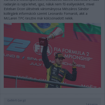
radarján is rajta lehet, igaz, náluk nem fő esélyesként, mivel
Esteban Ocon ülésének várományosa Mészáros Sándor
kollégánk információi szerint Leonardo Fornaroli, akit a
McLaren TPC-tesztre már kölcsönadott nekik.
Gellérfi Gergő
14 napja