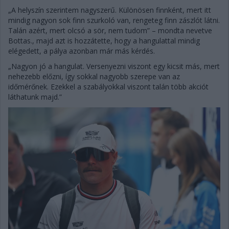
„A helyszín szerintem nagyszerű. Különösen finnként, mert itt
mindig nagyon sok finn szurkoló van, rengeteg finn zászlót látni.
Talán azért, mert olcsó a sör, nem tudom” – mondta nevetve
Bottas., majd azt is hozzátette, hogy a hangulattal mindig
elégedett, a pálya azonban már más kérdés.
„Nagyon jó a hangulat. Versenyezni viszont egy kicsit más, mert
nehezebb előzni, így sokkal nagyobb szerepe van az
időmérőnek. Ezekkel a szabályokkal viszont talán több akciót
láthatunk majd.”