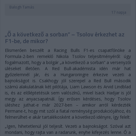
Balogh Tamás
17 napja
„Ő a következő a sorban” – Tsolov érkezhet az
F1-be, de mikor?
Elismerően beszélt a Racing Bulls F1-es csapatfőnöke a
Formula-2-ben remeklő Nikola Tsolov teljesítményéről: úgy
fogalmazott, hogy a bolgár „a következő a sorban” a versenyzői
üléseket illetően. A Red Bull-akadémista idén már hat
győzelemnél jár, és a Hungaroringre érkezve vezeti a
bajnokságot is. Csakhogy jól szerepel a Red Bull második
számú alakulatának két pilótája, Liam Lawson és Arvid Lindblad
is, és az előléptetésük sem valószínű, mivel Isack Hadjar is jól
megy az anyacsapatnál. Így erősen kérdéses, hogy Tsolov
üléshez juthat-e már 2027-ben – amikor arról kérdezték
Permane-t, hogy mit szól a fiatal reménység produkciójához, és
felmerülhet-e akár tartalékosként a következő idényre, így felelt:
„Igen, hihetetlenül jól teljesít. Vezeti a bajnokságot. Szóval azt
mondani, hogy rajta van a radarunk, enyhe kifejezés lenne. Ő a