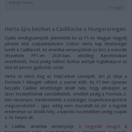
Balogh Tamás
17 napja
Herta újra beülhet a Cadillacbe a Hungaroringen
Újabb vendégszereplőt jelentettek be az F1-es Magyar Nagydíj
pénteki első szabadedzésére: Colton Herta kap lehetőséget
ismét a Cadillacnél. Az amerikai versenyzőnek ez lesz a második
részvétele FP1-en 2026-ban, előzőleg Barcelonában
vezethetett, most pedig Valtteri Bottas autóját foglalhatja el az
első 60 perces gyakorlás során.
Herta az előző évig az IndyCarban szerepelt, ám jó ideje a
Formula-1 lebegett célként a szeme előtt. Az F1-ben újonnan
beszálló Cadillac lehetőséget kínált neki, hogy elinduljon az
úton: tesztpilótának szerződtették, emellett pedig a Formula-2-
ben versenyez, mindenekelőtt a szükséges szuperlicenszpontok
megszerzéséért – igaz, eddig nem muzsikált túl jól: a legjobb
eredménye az ötödik hely, a bajnoki összetettben pedig csupán
a 16. helyen áll.
A Cadillac amerikai versenyzője
a negyedik beugró
a