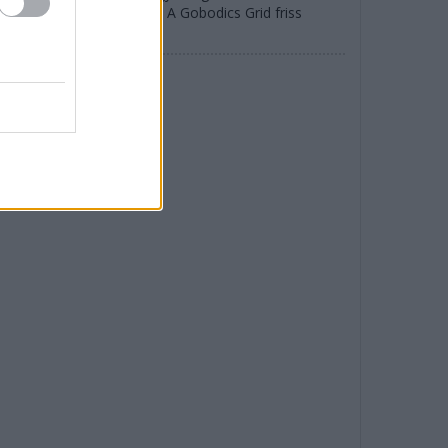
lzott felhajtás és elvárás? A Gobodics Grid friss
izódja.