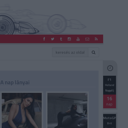
F1
A nap lányai
Holland
Nagydíj
16
nap
MotoGP
Brit