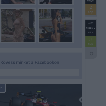
Nagydíj
2
nap
WEC
Austini 6
órás
31
nap
Kövess minket a Facebookon
F1