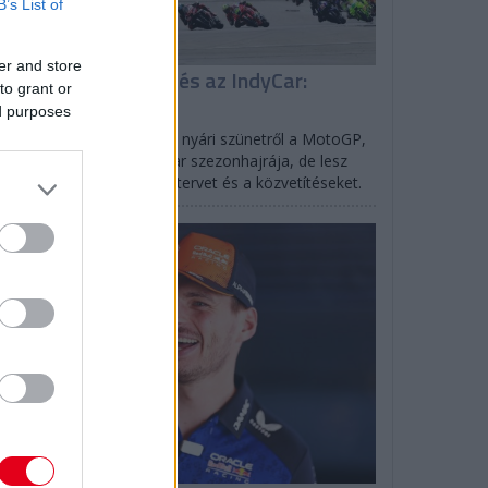
B’s List of
er and store
isszatér a MotoGP és az IndyCar:
to grant or
enetrend
ed purposes
lverstone-ban tér vissza a nyári szünetről a MotoGP,
rtlandban indul az IndyCar szezonhajrája, de lesz
SCAR is: mutatjuk az időtervet és a közvetítéseket.
F1