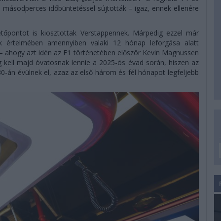
0 másodperces időbüntetéssel sújtották – igaz, ennek ellenére
tőpontot is kiosztottak Verstappennek. Márpedig ezzel már
ok értelmében amennyiben valaki 12 hónap leforgása alatt
k – ahogy azt idén az F1 történetében először Kevin Magnussen
g kell majd óvatosnak lennie a 2025-ös évad során, hiszen az
30-án évülnek el, azaz az első három és fél hónapot legfeljebb