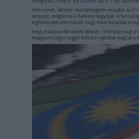
Megvan, mikor kezdődik az F1-es Bahrei
Mint ismert, október első hétvégéjén visszatér az F1
versenyt, méghozzá a Bahreini Nagydíjat. A furcsaság
legfontosabb információt: hogy mikor kezdődik a nagy
Helyi, malajziai idő szerint délután 15:00 lesz majd a 
Magyarországon reggel 9:00-kor rajtolhat majd el a 