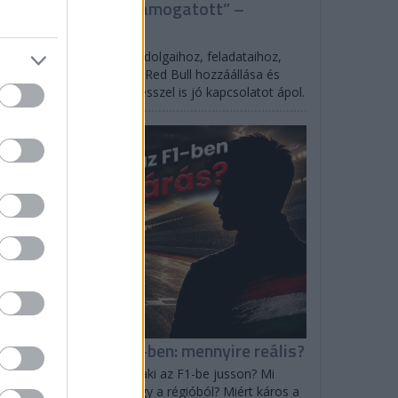
A Red Bull mindig támogatott” –
erstappen
dja, hogy az F1-en kívüli dolgaihoz, feladataihoz,
ojektjeihez nagyon kell a Red Bull hozzáállása és
mogatása. Laurent Mekiesszel is jó kapcsolatot ápol.
F1
agyar pilóta az F1-ben: mennyire reális?
 kell ma ahhoz, hogy valaki az F1-be jusson? Mi
ális Magyarországról, vagy a régióból? Miért káros a