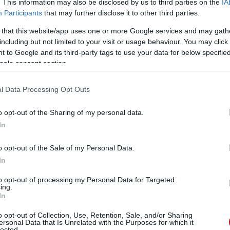
. This information may also be disclosed by us to third parties on the
IA
Participants
that may further disclose it to other third parties.
 that this website/app uses one or more Google services and may gath
V
including but not limited to your visit or usage behaviour. You may click 
m
 to Google and its third-party tags to use your data for below specifi
ogle consent section.
Si
Po
NA
l Data Processing Opt Outs
o opt-out of the Sharing of my personal data.
22 órája
In
o opt-out of the Sale of my Personal Data.
árost a McLarennél, nem borítaná fel
In
to Speed podcastben David Coultharddal beszélgetve
to opt-out of processing my Personal Data for Targeted
ing.
aren csapatfőnöke – korábbi csapattársa, a podcast egyik
In
ngiakhoz Max Verstappent, ha esélye nyílna rá.
ta a piacon. De amit mindig látok a McLarennél, az az, hogy
o opt-out of Collection, Use, Retention, Sale, and/or Sharing
ersonal Data that Is Unrelated with the Purposes for which it
, az egész képet. Ezt folyamatosan így csinálják, mert ez az
lected.