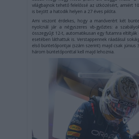
világbajnok tehető felelőssé az ütközésért, amiért 1
is bejött a hatodik helyen a 27 éves pilóta.
Ami viszont érdekes, hogy a manőverért két bünte
nyolcnál jár a négyszeres vb-győztes: a szabály
összegyűjt 12-t, automatikusan egy futamra eltiltjá
esetében láthattuk is. Verstappennek ráadásul sokái
első büntetőpontjai (szám szerint) majd csak június 
három büntetőponttal kell majd lehoznia.