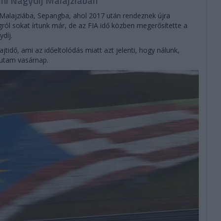
ni Nagydíj Malajziában
 Malajziába, Sepangba, ahol 2017 után rendeznek újra
ról sokat írtunk már, de az FIA idő közben megerősítette a
díj.
rajtidő, ami az időeltolódás miatt azt jelenti, hogy nálunk,
futam vasárnap.