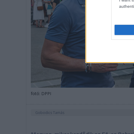
authenti
fotó: DPPI
Gobodics Tamás