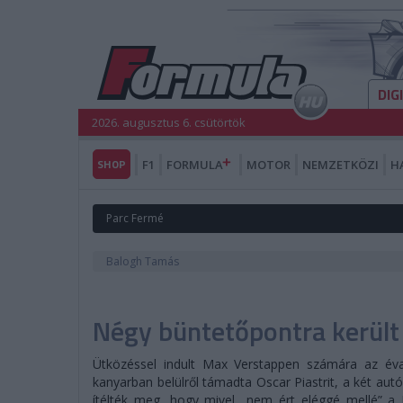
DIG
2026. augusztus 6. csütörtök
SHOP
F1
FORMULA
MOTOR
NEMZETKÖZI
H
Parc Fermé
Balogh Tamás
Négy büntetőpontra került 
Ütközéssel indult Max Verstappen számára az éva
kanyarban belülről támadta Oscar Piastrit, a két aut
ítélték meg, hogy mivel „nem ért eléggé mellé” a