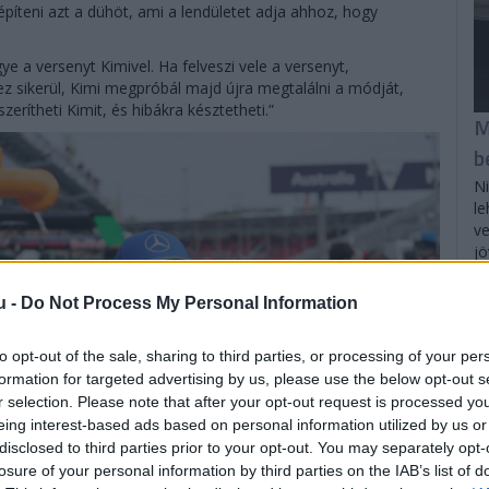
építeni azt a dühöt, ami a lendületet adja ahhoz, hogy
ye a versenyt Kimivel. Ha felveszi vele a versenyt,
z sikerül, Kimi megpróbál majd újra megtalálni a módját,
erítheti Kimit, és hibákra késztetheti.”
M
b
Ni
le
ve
jö
u -
Do Not Process My Personal Information
to opt-out of the sale, sharing to third parties, or processing of your per
formation for targeted advertising by us, please use the below opt-out s
r selection. Please note that after your opt-out request is processed y
eing interest-based ads based on personal information utilized by us or
disclosed to third parties prior to your opt-out. You may separately opt-
losure of your personal information by third parties on the IAB’s list of