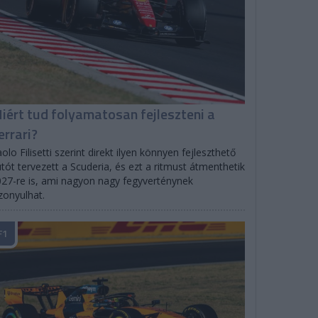
iért tud folyamatosan fejleszteni a
errari?
olo Filisetti szerint direkt ilyen könnyen fejleszthető
tót tervezett a Scuderia, és ezt a ritmust átmenthetik
27-re is, ami nagyon nagy fegyverténynek
zonyulhat.
F1