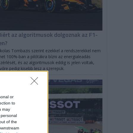
iért az algoritmusok dolgoznak az F1-
en?
kolas Tombazis szerint ezekkel a rendszerekkel nem
het 100%-ban a pilótákra bízni az energialeadás
zérlését, és az algoritmusok eddig is jelen voltak,
vőre pedig kisebb lesz a szerepük.
EGYÉB
sonal or
ection to
ou may
 personal
out of the
 downstream