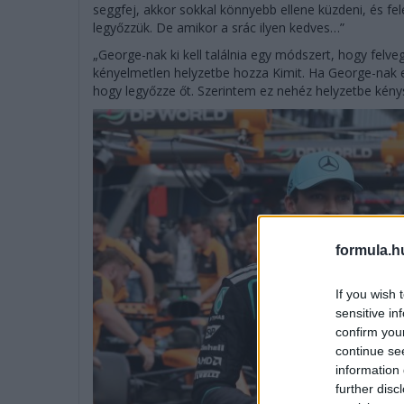
seggfej, akkor sokkal könnyebb ellene küzdeni, és fel
legyőzzük. De amikor a srác ilyen kedves…”
„George-nak ki kell találnia egy módszert, hogy felveg
kényelmetlen helyzetbe hozza Kimit. Ha George-nak e
hogy legyőzze őt. Szerintem ez nehéz helyzetbe kénysz
formula.h
If you wish 
sensitive in
confirm you
continue se
information 
further disc