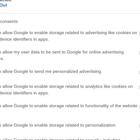
„
patszellemmel rendelkező csapat felépítése” – magyarázta a
Out
V
, a válasz egyszerű: a lehető legkisebbre csökkenteném
Tu
consents
emet. Ha egy csapatnak két kiváló pilótája van, miért kellene
pr
gy ő nem változtatna Lando Norris és Oscar Piastri kettősén, és
tá
o allow Google to enable storage related to advertising like cookies on
ott bajnokkal is rendelkeznek.
evice identifiers in apps.
o allow my user data to be sent to Google for online advertising
tapáros a McLarennél! Ez csak azt bizonyítja, hogy egyáltalán
s.
 harmónia egyszerűen jó. Bár néha nehéz eset voltál, ne
i időkön.
to allow Google to send me personalized advertising.
o allow Google to enable storage related to analytics like cookies on
evice identifiers in apps.
o allow Google to enable storage related to functionality of the website
M
o allow Google to enable storage related to personalization.
Mi
re
o allow Google to enable storage related to security, including