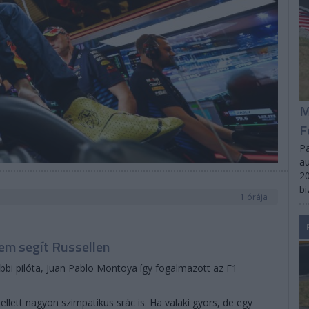
M
F
Pa
au
20
bi
1 órája
em segít Russellen
bbi pilóta, Juan Pablo Montoya így fogalmazott az F1
ellett nagyon szimpatikus srác is. Ha valaki gyors, de egy