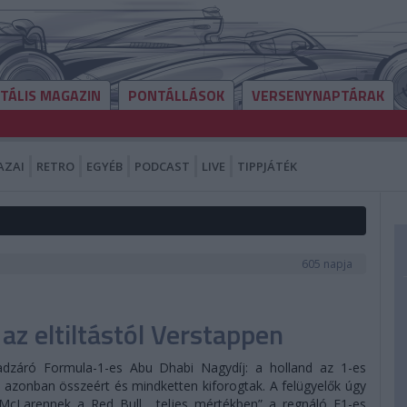
ITÁLIS MAGAZIN
PONTÁLLÁSOK
VERSENYNAPTÁRAK
AZAI
RETRO
EGYÉB
PODCAST
LIVE
TIPPJÁTÉK
605 napja
az eltiltástól Verstappen
dzáró Formula-1-es Abu Dhabi Nagydíj: a holland az 1-es
ó azonban összeért és mindketten kiforogtak. A felügyelők úgy
 McLarennek a Red Bull, „teljes mértékben” a regnáló F1-es