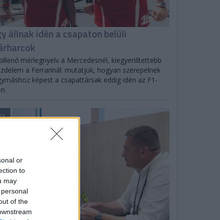
gy állnak idén a csapaton belüli
árharcok
billenő mérlegnyelv a Mercedesnél, kiegyenlítettebb
zdelem a Ferrarinál: mutatjuk, hogyan szerepelnek
ymáshoz képest a csapattársak eddig idén az F1-
n.
F1
sonal or
ection to
ou may
 personal
out of the
 downstream