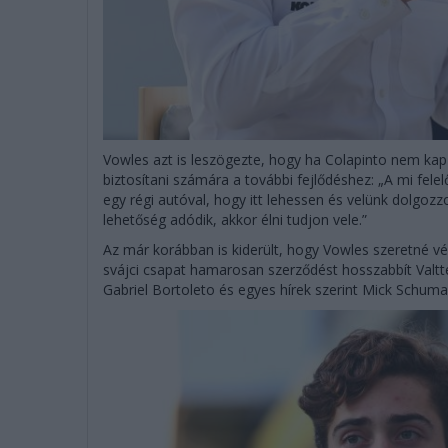
Vowles azt is leszögezte, hogy ha Colapinto nem kap 
biztosítani számára a további fejlődéshez: „A mi fel
egy régi autóval, hogy itt lehessen és velünk dolgoz
lehetőség adódik, akkor élni tudjon vele.”
Az már korábban is kiderült, hogy Vowles szeretné vé
svájci csapat hamarosan szerződést hosszabbít Valtter
Gabriel Bortoleto és egyes hírek szerint Mick Schumac