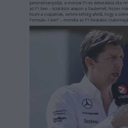
juniorversenyzője, a monzai F1-es debütálása óta re
az F1-ben – kizárásos alapon a Saubernél, hiszen már
hozni a csapatnak, semmi kétség afelől, hogy a zoknit
Formula–1-ben” – mondta az F1 hivatalos csatornájá