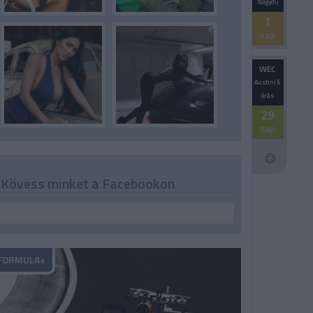
Nagydíj
1
nap
WEC
Austini 6
órás
29
nap
Kövess minket a Facebookon
FORMULA+