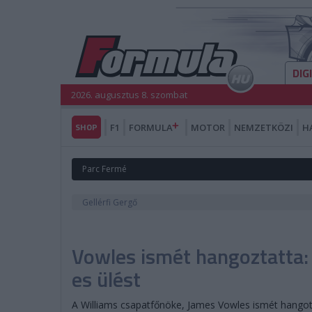
DIG
2026. augusztus 8. szombat
SHOP
F1
FORMULA
MOTOR
NEMZETKÖZI
H
Parc Fermé
Gellérfi Gergő
Vowles ismét hangoztatta:
es ülést
A Williams csapatfőnöke, James Vowles ismét hango