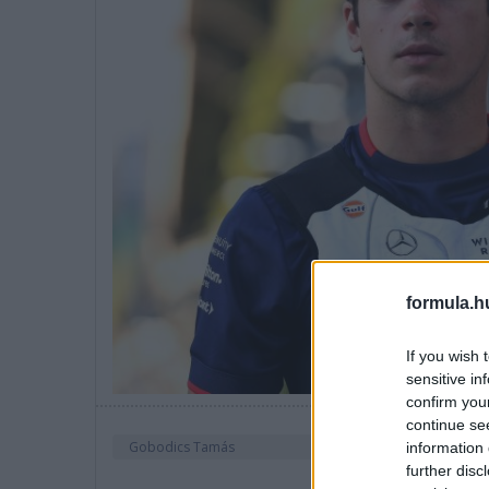
formula.h
If you wish 
sensitive in
confirm you
continue se
Gobodics Tamás
information 
further disc