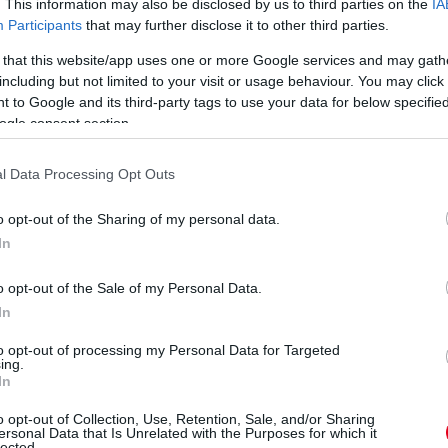
. This information may also be disclosed by us to third parties on the
IA
W
Participants
that may further disclose it to other third parties.
megvalósul” Domenicali szerint
To
 that this website/app uses one or more Google services and may gath
l beszélt Stefano Domenicali. Az F1 vezérigazgatója szerint
va
including but not limited to your visit or usage behaviour. You may click 
ban arra, hogy visszatérjen oda a száguldó cirkusz, ahol
mo
 to Google and its third-party tags to use your data for below specifi
n, 2020-ban rendeztek utoljára nagydíjat.
Fe
ogle consent section.
r, Domenicali elismerte, hogy hamarosan megvizsgálhatják egy
l Data Processing Opt Outs
 hogy az Audi is belépett az üzletbe. Itt van a Mercedes, és
tországban van. Most Németország azt szeretné, ha
o opt-out of the Sharing of my personal data.
etnek-e a versenynaptárba. Vagy – ami még fontosabb – hogy
In
 legfontosabb piaca” – fogalmazott az F1 első embere.
ági új helyzet kezd olyan irányba haladni, amelyet én a
o opt-out of the Sale of my Personal Data.
, amely pozitív hatással lesz mind a média, mind pedig talán
In
és lesz, de mindenképpen megvalósul. Ezt fontos szem előtt
to opt-out of processing my Personal Data for Targeted
ing.
In
D
o opt-out of Collection, Use, Retention, Sale, and/or Sharing
m
ersonal Data that Is Unrelated with the Purposes for which it
lected.