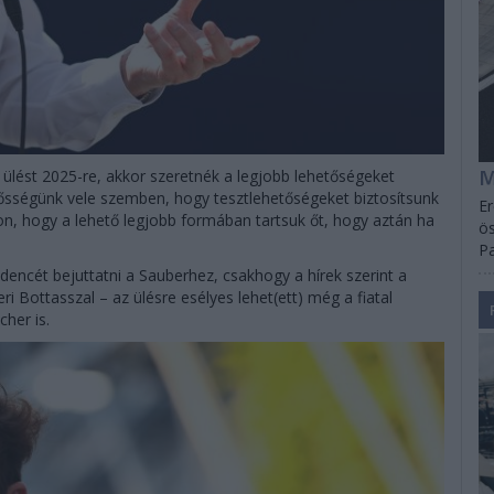
M
ülést 2025-re, akkor szeretnék a legjobb lehetőségeket
elősségünk vele szemben, hogy tesztlehetőségeket biztosítsunk
Er
zon, hogy a lehető legjobb formában tartsuk őt, hogy aztán ha
ös
Pa
dencét bejuttatni a Sauberhez, csakhogy a hírek szerint a
i Bottasszal – az ülésre esélyes lehet(ett) még a fiatal
her is.