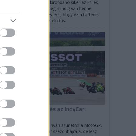
efano Domenicali szerint kirobbanó siker az F1-es
gydíj Las Vegasban, de még mindig van benne
vekedési potenciál, és úgy érzi, hogy ez a történet
ldaként szolgálhat mások előtt is.
EGYÉB
isszatér a MotoGP és az IndyCar:
enetrend
lverstone-ban tér vissza a nyári szünetről a MotoGP,
rtlandban indul az IndyCar szezonhajrája, de lesz