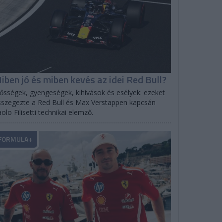
iben jó és miben kevés az idei Red Bull?
ősségek, gyengeségek, kihívások és esélyek: ezeket
szegezte a Red Bull és Max Verstappen kapcsán
olo Filisetti technikai elemző.
FORMULA+