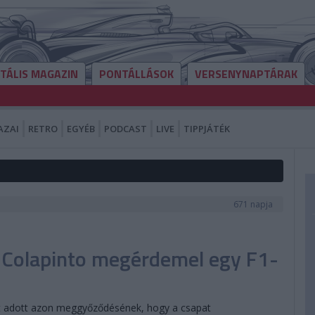
ITÁLIS MAGAZIN
PONTÁLLÁSOK
VERSENYNAPTÁRAK
AZAI
RETRO
EGYÉB
PODCAST
LIVE
TIPPJÁTÉK
671 napja
 Colapinto megérdemel egy F1-
t adott azon meggyőződésének, hogy a csapat