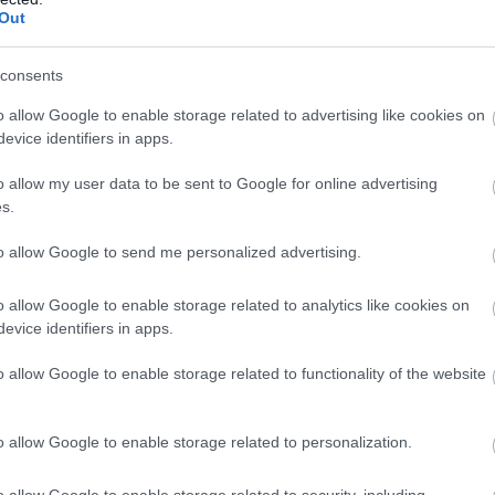
St
Out
na
nö
pé
consents
o allow Google to enable storage related to advertising like cookies on
evice identifiers in apps.
o allow my user data to be sent to Google for online advertising
s.
to allow Google to send me personalized advertising.
o allow Google to enable storage related to analytics like cookies on
evice identifiers in apps.
o allow Google to enable storage related to functionality of the website
V
m
o allow Google to enable storage related to personalization.
Si
Po
6 órája
o allow Google to enable storage related to security, including