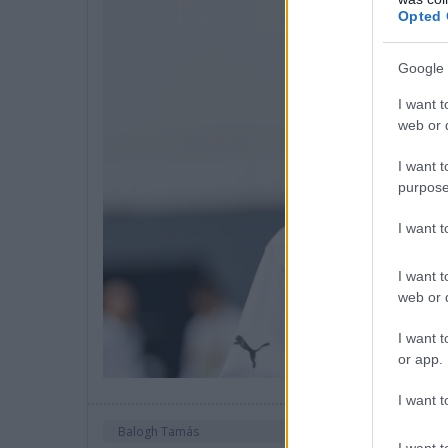
Opted 
Google 
I want t
web or d
I want t
purpose
I want 
I want t
web or d
I want t
or app.
I want t
Balogh Tamás
I want t