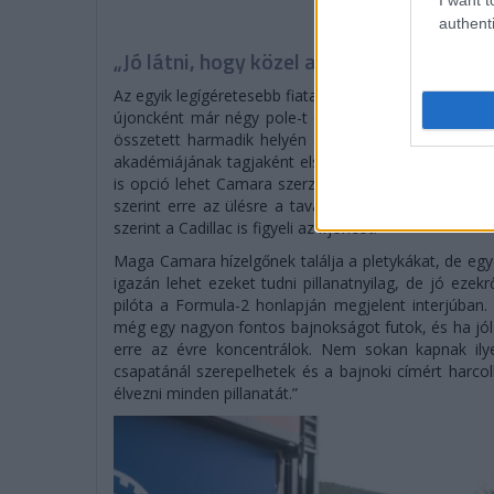
authenti
„Jó látni, hogy közel az álom” – Camara 
Az egyik legígéretesebb fiatal tehetségnek számít Raf
újoncként már négy pole-t és két győzelmet szerze
összetett harmadik helyén áll. Emiatt jó esély lehet
akadémiájának tagjaként elsősorban az olaszok erőf
is opció lehet Camara szerződtetése Esteban Ocon 
szerint erre az ülésre a tavalyi F2-es bajnok Leonard
szerint a Cadillac is figyeli az ifjoncot.
Maga Camara hízelgőnek találja a pletykákat, de egye
igazán lehet ezeket tudni pillanatnyilag, de jó ezekr
pilóta a Formula-2 honlapján megjelent interjúban
még egy nagyon fontos bajnokságot futok, és ha jól 
erre az évre koncentrálok. Nem sokan kapnak ily
csapatánál szerepelhetek és a bajnoki címért harco
élvezni minden pillanatát.”