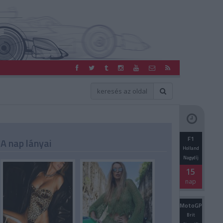
F1
A nap lányai
Holland
Nagydíj
15
nap
MotoGP
Brit