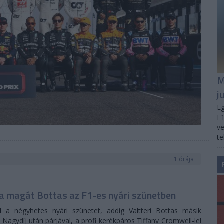
M
j
Eg
F1
ve
te
1 órája
ta magát Bottas az F1-es nyári szünetben
l a négyhetes nyári szünetet, addig Valtteri Bottas másik
agydíj után párjával, a profi kerékpáros Tiffany Cromwell-lel