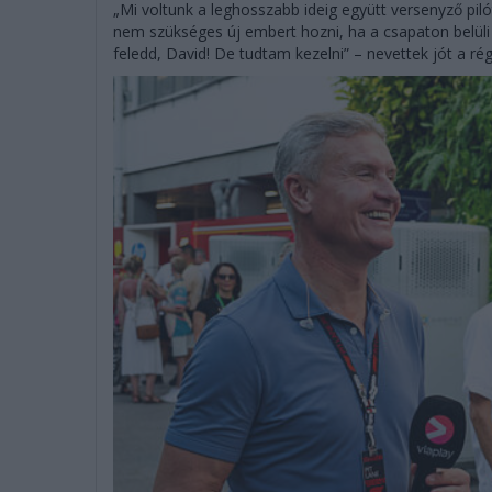
„Mi voltunk a leghosszabb ideig együtt versenyző piló
nem szükséges új embert hozni, ha a csapaton belüli
feledd, David! De tudtam kezelni” – nevettek jót a rég