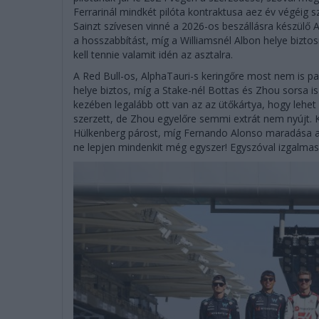
Ferrarinál mindkét pilóta kontraktusa aez év végéig s
Sainzt szívesen vinné a 2026-os beszállásra készülő A
a hosszabbítást, míg a Williamsnél Albon helye biztos
kell tennie valamit idén az asztalra.
A Red Bull-os, AlphaTauri-s keringőre most nem is pa
helye biztos, míg a Stake-nél Bottas és Zhou sorsa is 
kezében legalább ott van az az ütőkártya, hogy lehe
szerzett, de Zhou egyelőre semmi extrát nem nyújt
Hülkenberg párost, míg Fernando Alonso maradása az
ne lepjen mindenkit még egyszer! Egyszóval izgalmas 