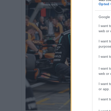
Opted 
Google 
I want t
web or d
I want t
purpose
I want 
I want t
web or d
I want t
or app.
I want t
I want t