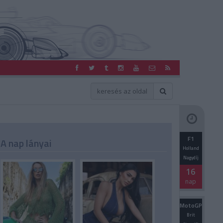
F1
A nap lányai
Holland
Nagydíj
16
nap
MotoGP
Brit