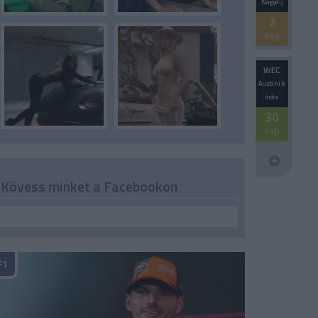
Nagydíj
2
nap
WEC
Austini 6
órás
30
nap
Kövess minket a Facebookon
F1