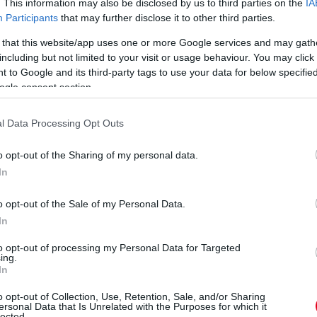
. This information may also be disclosed by us to third parties on the
IA
Participants
that may further disclose it to other third parties.
gosztott bejegyzés
 that this website/app uses one or more Google services and may gath
S
including but not limited to your visit or usage behaviour. You may click 
Ba
 to Google and its third-party tags to use your data for below specifi
21 órája
új
ogle consent section.
do
Go
l Data Processing Opt Outs
em segít Russellen
a
bbi pilóta, Juan Pablo Montoya így fogalmazott az F1
o opt-out of the Sharing of my personal data.
In
ellett nagyon szimpatikus srác is. Ha valaki gyors, de egy
építeni azt a dühöt, ami a lendületet adja ahhoz, hogy
o opt-out of the Sale of my Personal Data.
In
ye a versenyt Kimivel. Ha felveszi vele a versenyt,
to opt-out of processing my Personal Data for Targeted
z sikerül, Kimi megpróbál majd újra megtalálni a módját,
ing.
erítheti Kimit, és hibákra késztetheti.”
In
o opt-out of Collection, Use, Retention, Sale, and/or Sharing
ersonal Data that Is Unrelated with the Purposes for which it
lected.