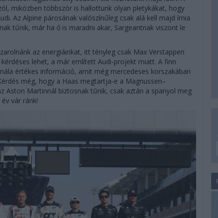
zól, miközben többször is hallottunk olyan pletykákat, hogy
udi. Az Alpine párosának valószínűleg csak alá kell majd írnia
nak tűnik, már ha ő is maradni akar, Sargeantnak viszont le
zarolnánk az energiáinkat, itt tényleg csak Max Verstappen
kérdéses lehet, a már említett Audi-projekt miatt. A finn
t nála értékes információ, amit még mercedeses korszakában
. Kérdés még, hogy a Haas megtartja-e a Magnussen–
 Aston Martinnál biztosnak tűnik, csak aztán a spanyol meg
év vár ránk!