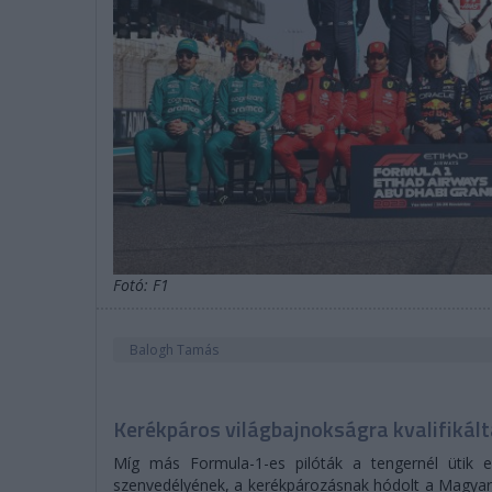
Fotó: F1
Balogh Tamás
Kerékpáros világbajnokságra kvalifikál
Míg más Formula-1-es pilóták a tengernél ütik e
szenvedélyének, a kerékpározásnak hódolt a Magyar N