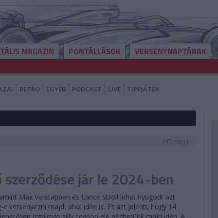
ITÁLIS MAGAZIN
PONTÁLLÁSOK
VERSENYNAPTÁRAK
AZAI
RETRO
EGYÉB
PODCAST
LIVE
TIPPJÁTÉK
947 napja
 szerződése jár le 2024-ben
amint Max Verstappen és Lance Stroll lehet nyugodt azt
e versenyezni majd, ahol idén is. Ez azt jelenti, hogy 14
lehetősen izgalmas silly season elé nézhetünk majd idén. A