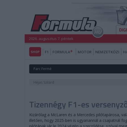
DIG
2026. augusztus 7. péntek
SHOP
F1
FORMULA
MOTOR
NEMZETKÖZI
H
Parc Fermé
Héjas Szilárd
Tizennégy F1-es versenyző
Kizárólag a McLaren és a Mercedes pilótapárosa, val
illetően, hogy 2025-ben is ugyanannál a csapatnál fog-
pilótának jár le 2024 végén a szerződése, szóval meg