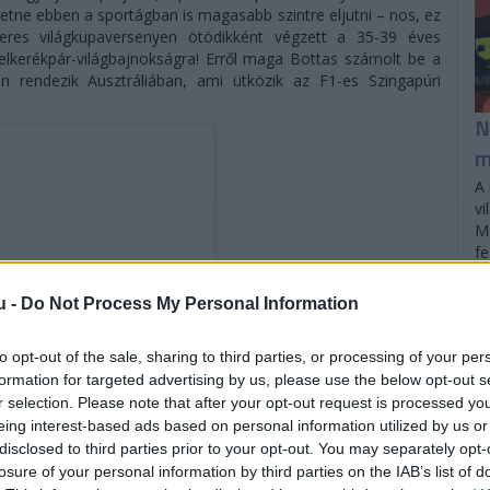
eretne ebben a sportágban is magasabb szintre eljutni – nos, ez
teres világkupaversenyen ötödikként végzett a 35-39 éves
velkerékpár-világbajnokságra! Erről maga Bottas számolt be a
n rendezik Ausztráliában, ami ütközik az F1-es Szingapúri
N
m
A 
vi
Mc
fe
u -
Do Not Process My Personal Information
to opt-out of the sale, sharing to third parties, or processing of your per
formation for targeted advertising by us, please use the below opt-out s
r selection. Please note that after your opt-out request is processed y
eing interest-based ads based on personal information utilized by us or
disclosed to third parties prior to your opt-out. You may separately opt-
losure of your personal information by third parties on the IAB’s list of