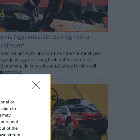
orris figyelmeztet: „Ez még nem a
aximum”
nyári szünet előtti utolsó F1-es futamot megnyerő
lágbajnok úgy érzi, még több potenciál rejlik a
Larenben, de ennek kiaknázásához tovább kell
jleszteniük.
PODCAST
sonal or
ection to
ou may
 personal
out of the
 downstream