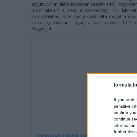
együtt. A finn pilóta korábban beszélt arról, hogy sz
most sikerült is neki: a csehországi 131 kilomé
korosztályban, ezzel pedig kvalifikálta magát a gra
közösségi oldalán – igaz, a vb-t október 10-11-é
Nagydíjjal.
formula.h
If you wish 
sensitive in
confirm you
continue se
information 
further disc
A bejegyzés megtekintése az Instagramon