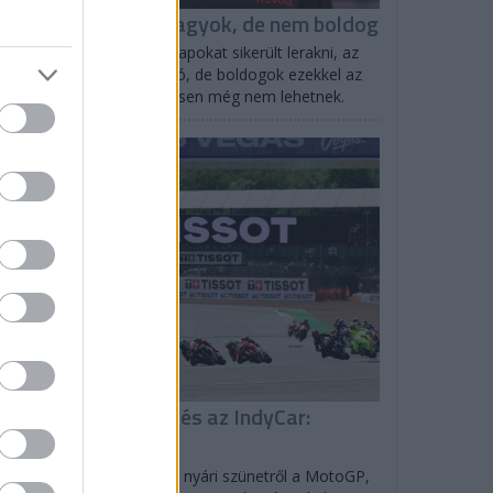
inotto: Elégedett vagyok, de nem boldog
ttia Binotto szerint az alapokat sikerült lerakni, az
tó egyben van, az irány jó, de boldogok ezekkel az
redményekkel természetesen még nem lehetnek.
EGYÉB
isszatér a MotoGP és az IndyCar:
enetrend
lverstone-ban tér vissza a nyári szünetről a MotoGP,