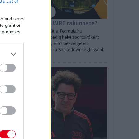
B’s List of
er and store
hakedown: Milyen a WRC raliünnepe?
to grant or
logh Bogi a WRC Észt Ralit a Formula.hu
ed purposes
ságírójaként, a Finn Ralit pedig helyi sportbíróként
lgozta végig a helyszínen, erről beszélgetett
bodics Tamással a Formula Shakedown legfrissebb
dásában.
F1