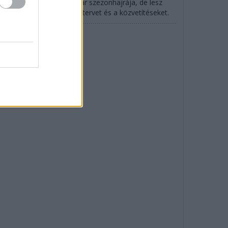
rtlandban indul az IndyCar szezonhajrája, de lesz
SCAR is: mutatjuk az időtervet és a közvetítéseket.