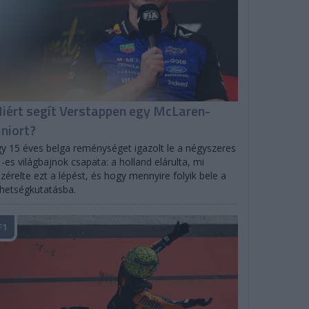
iért segít Verstappen egy McLaren-
uniort?
y 15 éves belga reménységet igazolt le a négyszeres
-es világbajnok csapata: a holland elárulta, mi
zérelte ezt a lépést, és hogy mennyire folyik bele a
hetségkutatásba.
F1