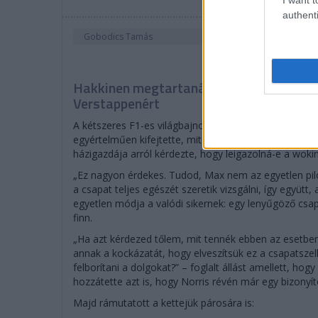
authenti
Gobodics Tamás
Hakkinen megtartaná a Norris-Piastri p
Verstappenért
A kétszeres F1-es világbajnok Mika Hakkinen az Up 
egyértelműen kifejtette, mit tenne, ha ő lenne a McL
házigazdája arról kérdezte, hogy leigazolná-e a woki
„Ez nagyon érdekes. Tudod, Max nem az egyetlen piló
a csapat teljes egészét szeretik vizsgálni, így együtt
egyetlen módja a valódi sikernek: egy lenyűgöző csa
finn.
„Ha azt kérdezed tőlem, mit tennék ebben az esetben
annak a kockázatát, hogy elveszítsük ez a csapatszell
felborítani a dolgokat?” – foglalt állást amellett, ho
hozzátette azt is, hogy Norris révén már egy bizonyít
Majd rámutatott a kettejük párosára is: