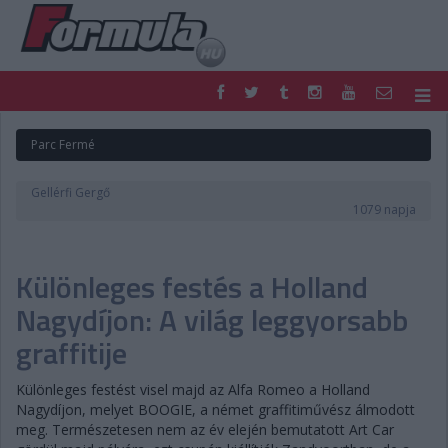
F1
PARC FERMÉ
Parc Fermé
FORMULA
MOTOR
NEMZETKÖZI
HAZAI
Gellérfi Gergő
RETRO
EGYÉB
1079 napja
PODCAST
SHOP
LIVE
TIPPJÁTÉK
Különleges festés a Holland
DIGITÁLIS MAGAZIN
PONTÁLLÁSOK
VERSENYNAPTÁRAK
Nagydíjon: A világ leggyorsabb
graffitije
Különleges festést visel majd az Alfa Romeo a Holland
Nagydíjon, melyet BOOGIE, a német graffitiművész álmodott
meg. Természetesen nem az év elején bemutatott Art Car