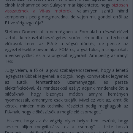
elnök Mohammed ben Sulayem már kijelentette, hogy
biztosan
visszatérnek a V8-as motorok
, valamilyen szintű hibrid
komponens pedig megmaradna, de vajon mit gondol erről az
F1 vezérigazgatója?
Stefano Domenicali a nemrégiben a Formula.hu részvételével
tartott kerekasztal-beszélgetés során elmondta: a technikai
előírások terén az FIA-é a végső döntés, de persze az
egyeztetésekbe bevonják a FOM-ot, a gyártókat, a csapatokat,
a versenyzőket és a rajongókat egyaránt. Ami pedig az irányt
illeti:
„Úgy vélem, a fő cél a jövő szabályrendszerével, hogy a lehető
legegyszerűbbek legyenek a dolgok, hogy könnyebbek legyenek
az autók, fenntartható üzemanyaggal, és persze
elektrifikációval, és mindezekkel esélyt adjunk mindenekelőtt a
pilótáknak, hogy bizonyos módon annyira keményen
nyomhassák, amennyire csak tudják. Mivel ez volt az, amit ők
kértek, minden más technikai részletet pedig meghagyok az
FIA-nak, hogy előkészítsék a megfelelő csomagot.”
„Hiszem, hogy az év végéig olyan helyzetben leszünk, hogy
készen álljon megvitatásra ez a csomag” – tette hozzá
Domenicali, aki Ben Sulayamhez hasonlóan arra is célzott, hogy