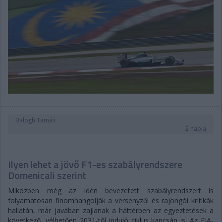
Balogh Tamás
2 napja
Ilyen lehet a jövő F1-es szabályrendszere
Domenicali szerint
Miközben még az idén bevezetett szabályrendszert is
folyamatosan finomhangolják a versenyzői és rajongói kritikák
hallatán, már javában zajlanak a háttérben az egyeztetések a
következő, vélhetően 2031-től induló ciklus kapcsán is. Az FIA-