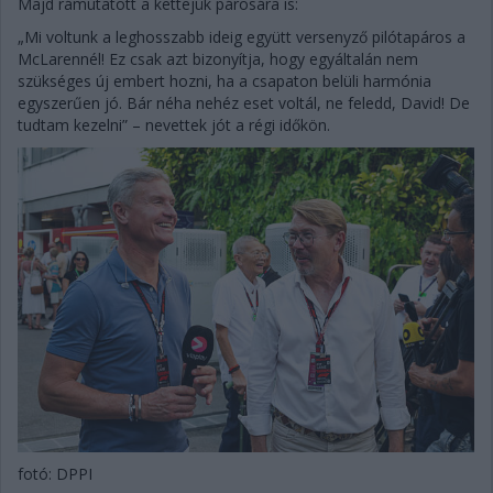
Majd rámutatott a kettejük párosára is:
„Mi voltunk a leghosszabb ideig együtt versenyző pilótapáros a
McLarennél! Ez csak azt bizonyítja, hogy egyáltalán nem
szükséges új embert hozni, ha a csapaton belüli harmónia
egyszerűen jó. Bár néha nehéz eset voltál, ne feledd, David! De
tudtam kezelni” – nevettek jót a régi időkön.
fotó: DPPI