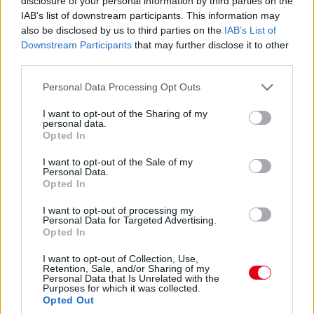
disclosure of your personal information by third parties on the
dönteni fogunk” – idézi Mekiest a Crash.net. „Ami minket illet,
rengeteg fejlesztést hoztunk mostanáig, hogy próbáljuk
IAB’s list of downstream participants. This information may
korrigálni azt a hatalmas hátrányt, amivel eleinte rendelkeztünk.
also be disclosed by us to third parties on the
IAB’s List of
Valószínűleg nehéz elképzelni, hogy ebben a ritmusban fogjuk
Downstream Participants
that may further disclose it to other
folytatni, mindenesetre meglátjuk, mi a legjobb módja annak,
third parties.
hogy ledolgozzuk ezt az utolsó három tizedmásodpercet.”
Please note that this website/app uses one or more Google
Personal Data Processing Opt Outs
services and may gather and store information including but
not limited to your visit or usage behaviour. You may click to
I want to opt-out of the Sharing of my
personal data.
grant or deny consent to Google and its third-party tags to
Opted In
use your data for below specified purposes in below Google
consent section.
I want to opt-out of the Sale of my
Personal Data.
Opted In
I want to opt-out of processing my
Personal Data for Targeted Advertising.
Opted In
I want to opt-out of Collection, Use,
Retention, Sale, and/or Sharing of my
Personal Data that Is Unrelated with the
Purposes for which it was collected.
Opted Out