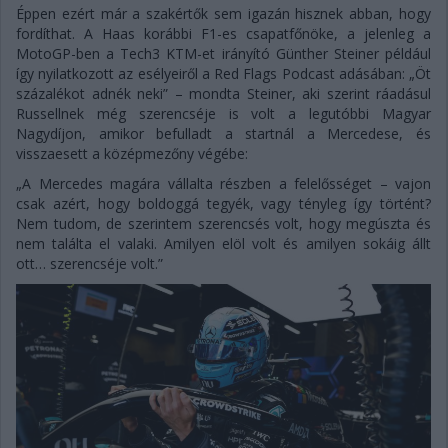
Éppen ezért már a szakértők sem igazán hisznek abban, hogy
fordíthat. A Haas korábbi F1-es csapatfőnöke, a jelenleg a
MotoGP-ben a Tech3 KTM-et irányító Günther Steiner például
így nyilatkozott az esélyeiről a Red Flags Podcast adásában: „Öt
százalékot adnék neki” – mondta Steiner, aki szerint ráadásul
Russellnek még szerencséje is volt a legutóbbi Magyar
Nagydíjon, amikor befulladt a startnál a Mercedese, és
visszaesett a középmezőny végébe:
„A Mercedes magára vállalta részben a felelősséget – vajon
csak azért, hogy boldoggá tegyék, vagy tényleg így történt?
Nem tudom, de szerintem szerencsés volt, hogy megúszta és
nem találta el valaki. Amilyen elöl volt és amilyen sokáig állt
ott… szerencséje volt.”