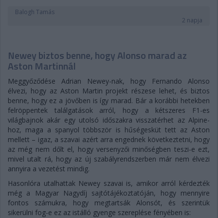
Balogh Tamás
2 napja
Newey biztos benne, hogy Alonso marad az
Aston Martinnál
Meggyőződése Adrian Newey-nak, hogy Fernando Alonso
élvezi, hogy az Aston Martin projekt részese lehet, és biztos
benne, hogy ez a jövőben is így marad. Bár a korábbi hetekben
felröppentek találgatások arról, hogy a kétszeres F1-es
világbajnok akár egy utolsó időszakra visszatérhet az Alpine-
hoz, maga a spanyol többször is hűségesküt tett az Aston
mellett – igaz, a szavai azért arra engednek következtetni, hogy
az még nem dőlt el, hogy versenyzői minőségben teszi-e ezt,
mivel utalt rá, hogy az új szabályrendszerben már nem élvezi
annyira a vezetést mindig.
Hasonlóra utalhattak Newey szavai is, amikor arról kérdezték
még a Magyar Nagydíj sajtótájékoztatóján, hogy mennyire
fontos számukra, hogy megtartsák Alonsót, és szerintük
sikerülni fog-e ez az istálló gyenge szereplése fényében is: