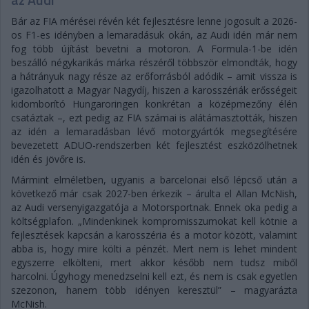
Bár az FIA mérései révén két fejlesztésre lenne jogosult a 2026-
os F1-es idényben a lemaradásuk okán, az Audi idén már nem
fog több újítást bevetni a motoron. A Formula-1-be idén
beszálló négykarikás márka részéről többször elmondták, hogy
a hátrányuk nagy része az erőforrásból adódik – amit vissza is
igazolhatott a Magyar Nagydíj, hiszen a karosszériák erősségeit
kidomborító Hungaroringen konkrétan a középmezőny élén
csatáztak –, ezt pedig az FIA számai is alátámasztották, hiszen
az idén a lemaradásban lévő motorgyártók megsegítésére
bevezetett ADUO-rendszerben két fejlesztést eszközölhetnek
idén és jövőre is.
Mármint elméletben, ugyanis a barcelonai első lépcső után a
következő már csak 2027-ben érkezik – árulta el Allan McNish,
az Audi versenyigazgatója a Motorsportnak. Ennek oka pedig a
költségplafon. „Mindenkinek kompromisszumokat kell kötnie a
fejlesztések kapcsán a karosszéria és a motor között, valamint
abba is, hogy mire költi a pénzét. Mert nem is lehet mindent
egyszerre elkölteni, mert akkor később nem tudsz miből
harcolni. Úgyhogy menedzselni kell ezt, és nem is csak egyetlen
szezonon, hanem több idényen keresztül” – magyarázta
McNish.