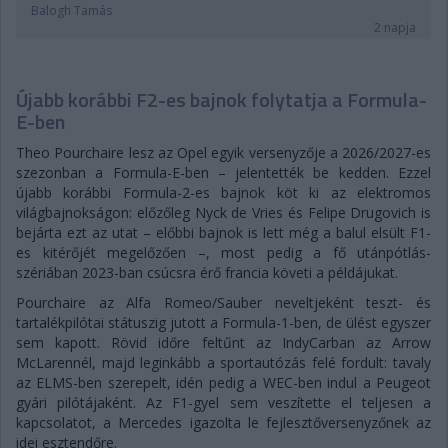
Balogh Tamás
2 napja
Újabb korábbi F2-es bajnok folytatja a Formula-
E-ben
Theo Pourchaire lesz az Opel egyik versenyzője a 2026/2027-es
szezonban a Formula-E-ben – jelentették be kedden. Ezzel
újabb korábbi Formula-2-es bajnok köt ki az elektromos
világbajnokságon: előzőleg Nyck de Vries és Felipe Drugovich is
bejárta ezt az utat – előbbi bajnok is lett még a balul elsült F1-
es kitérőjét megelőzően –, most pedig a fő utánpótlás-
szériában 2023-ban csúcsra érő francia követi a példájukat.
Pourchaire az Alfa Romeo/Sauber neveltjeként teszt- és
tartalékpilótai státuszig jutott a Formula-1-ben, de ülést egyszer
sem kapott. Rövid időre feltűnt az IndyCarban az Arrow
McLarennél, majd leginkább a sportautózás felé fordult: tavaly
az ELMS-ben szerepelt, idén pedig a WEC-ben indul a Peugeot
gyári pilótájaként. Az F1-gyel sem veszítette el teljesen a
kapcsolatot, a Mercedes igazolta le fejlesztőversenyzőnek az
idei esztendőre.