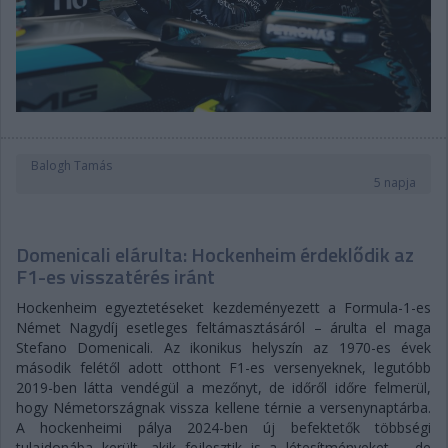
Balogh Tamás
5 napja
Domenicali elárulta: Hockenheim érdeklődik az
F1-es visszatérés iránt
Hockenheim egyeztetéseket kezdeményezett a Formula-1-es
Német Nagydíj esetleges feltámasztásáról – árulta el maga
Stefano Domenicali. Az ikonikus helyszín az 1970-es évek
második felétől adott otthont F1-es versenyeknek, legutóbb
2019-ben látta vendégül a mezőnyt, de időről időre felmerül,
hogy Németországnak vissza kellene térnie a versenynaptárba.
A hockenheimi pálya 2024-ben új befektetők többségi
tulajdonába került, akik fejlesztik is a létesítményeket – de