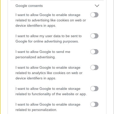
Balogh Tamás
3 napja
Google consents
I want to allow Google to enable storage
related to advertising like cookies on web or
Nem tud úrrá lenni a fékproblémákon a Cadillac
device identifiers in apps.
Hiába hoztak az F1-es Magyar Nagydíjra fejlesztést is hozzá,
I want to allow my user data to be sent to
továbbra is szenvednek a fékhűtési problémáktól a Cadillacnél –
Google for online advertising purposes.
ismerte el Valtteri Bottas. A gond a leglátványosabban
Spielbergben ütötte fel a fejét, amikor mindkét autó kiesett
I want to allow Google to send me
emiatt az első körökben. Ezért a Formula-1 új csapata a
personalized advertising.
Hungaroringre már új fékhűtő csatornával készült, de a
kanyarokkal tűzdelt mogyoródi pálya és a hőség ismét előhozta
a problémát, így Bottas kiállni kényszerült.
I want to allow Google to enable storage
related to analytics like cookies on web or
A finn elismerte: a Magyar Nagydíjon bebizonyosodott, hogy
device identifiers in apps.
újítás ide vagy oda, nagyobb légáramlásra van szükség a
fékeknél, még ha extrém is volt a helyszín meg a hőmérséklet.
I want to allow Google to enable storage
Bottas a konkrét gondokat is részletezte a Crash.net hasábjain:
related to functionality of the website or app.
„A fékek egyszerűen túlmelegednek, és eljutunk arra a pontra,
amikor belül minden elkezd égni. És ez nyilván mindent
I want to allow Google to enable storage
tönkretesz. Tulajdonképpen a bevezető körömben teljesen
related to personalization.
elszálltak a fékek, mert szerintem a fékvezetékek elégtek. Ezért