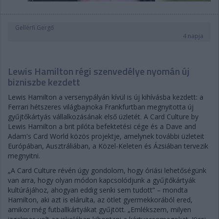
Gellérfi Gergő
4 napja
Lewis Hamilton régi szenvedélye nyomán új
bizniszbe kezdett
Lewis Hamilton a versenypályán kívül is új kihívásba kezdett: a
Ferrari hétszeres világbajnoka Frankfurtban megnyitotta új
gyűjtőkártyás vállalkozásának első üzletét. A Card Culture by
Lewis Hamilton a brit pilóta befektetési cége és a Dave and
Adam's Card World közös projektje, amelynek további üzleteit
Európában, Ausztráliában, a Közel-Keleten és Ázsiában tervezik
megnyitni.
„A Card Culture révén úgy gondolom, hogy óriási lehetőségünk
van arra, hogy olyan módon kapcsolódjunk a gyűjtőkártyák
kultúrájához, ahogyan eddig senki sem tudott” – mondta
Hamilton, aki azt is elárulta, az ötlet gyermekkorából ered,
amikor még futballkártyákat gyűjtött. „Emlékszem, milyen