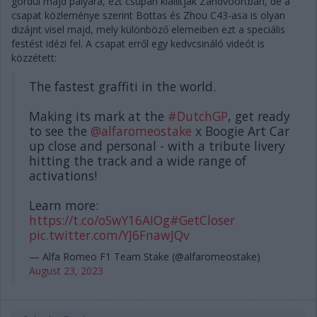
gördül majd pályára, ezt csupán kiállítják Zandvoortban, de a
csapat közleménye szerint Bottas és Zhou C43-asa is olyan
dizájnt visel majd, mely különböző elemeiben ezt a speciális
festést idézi fel. A csapat erről egy kedvcsináló videót is
közzétett:
The fastest graffiti in the world.
Making its mark at the
#DutchGP
, get ready
to see the
@alfaromeostake
x Boogie Art Car
up close and personal - with a tribute livery
hitting the track and a wide range of
activations!
Learn more:
https://t.co/oSwY16AIOg
#GetCloser
pic.twitter.com/YJ6FnawJQv
— Alfa Romeo F1 Team Stake (@alfaromeostake)
August 23, 2023