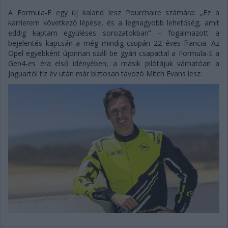
A Formula-E egy új kaland lesz Pourchaire számára: „Ez a
karrierem következő lépése, és a legnagyobb lehetőség, amit
eddig kaptam együléses sorozatokban” – fogalmazott a
bejelentés kapcsán a még mindig csupán 22 éves francia. Az
Opel egyébként újonnan száll be gyári csapattal a Formula-E a
Gen4-es éra első idényében, a másik pilótájuk várhatóan a
Jaguartól tíz év után már biztosan távozó Mitch Evans lesz.