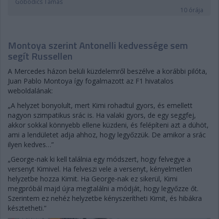
Gobodics Tamás
10 órája
Montoya szerint Antonelli kedvessége sem
segít Russellen
A Mercedes házon belüli küzdelemről beszélve a korábbi pilóta,
Juan Pablo Montoya így fogalmazott az F1 hivatalos
weboldalának:
„A helyzet bonyolult, mert Kimi rohadtul gyors, és emellett
nagyon szimpatikus srác is. Ha valaki gyors, de egy seggfej,
akkor sokkal könnyebb ellene küzdeni, és felépíteni azt a dühöt,
ami a lendületet adja ahhoz, hogy legyőzzük. De amikor a srác
ilyen kedves…”
„George-nak ki kell találnia egy módszert, hogy felvegye a
versenyt Kimivel. Ha felveszi vele a versenyt, kényelmetlen
helyzetbe hozza Kimit. Ha George-nak ez sikerül, Kimi
megpróbál majd újra megtalálni a módját, hogy legyőzze őt.
Szerintem ez nehéz helyzetbe kényszerítheti Kimit, és hibákra
késztetheti.”