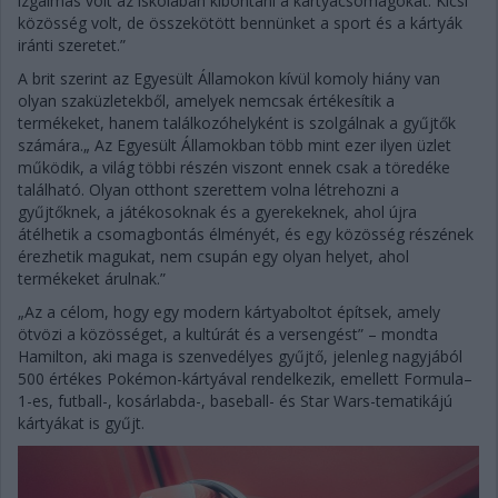
izgalmas volt az iskolában kibontani a kártyacsomagokat. Kicsi
közösség volt, de összekötött bennünket a sport és a kártyák
iránti szeretet.”
A brit szerint az Egyesült Államokon kívül komoly hiány van
olyan szaküzletekből, amelyek nemcsak értékesítik a
termékeket, hanem találkozóhelyként is szolgálnak a gyűjtők
számára.„ Az Egyesült Államokban több mint ezer ilyen üzlet
működik, a világ többi részén viszont ennek csak a töredéke
található. Olyan otthont szerettem volna létrehozni a
gyűjtőknek, a játékosoknak és a gyerekeknek, ahol újra
átélhetik a csomagbontás élményét, és egy közösség részének
érezhetik magukat, nem csupán egy olyan helyet, ahol
termékeket árulnak.”
„Az a célom, hogy egy modern kártyaboltot építsek, amely
ötvözi a közösséget, a kultúrát és a versengést” – mondta
Hamilton, aki maga is szenvedélyes gyűjtő, jelenleg nagyjából
500 értékes Pokémon-kártyával rendelkezik, emellett Formula–
1-es, futball-, kosárlabda-, baseball- és Star Wars-tematikájú
kártyákat is gyűjt.