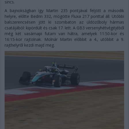
sincs.
A bajnokságban így Martin 235 pontjával feljött a második
helyre, előtte Bedrin 332, mögötte Fluxa 217 ponttal áll. Utóbbi
balszerencsésen jött ki szombaton az üldözőboly hármas
csatájából: kipördült és csak 17. lett. A GB3 versenyhétvégéjéből
még két vasárnapi futam van hátra, amelyek 11:50-kor és
16:15-kor rajtolnak. Molnár Martin előbbit a 4., utóbbit a 9.
rajthelyről kezdi majd meg.