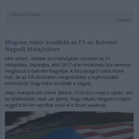
Gobodics Tamás
1 napja
Megvan, mikor kezdődik az F1-es Bahreini
Nagydíj Malajziában
Mint ismert, október első hétvégéjén visszatér az F1
Malajziába, Sepangba, ahol 2017 után rendeznek újra versenyt,
méghozzá a Bahreini Nagydíjat. A furcsaságról sokat írtunk
már, de az FIA idő közben megerősítette a legfontosabb
információt: hogy mikor kezdődik a nagydíj.
Helyi, malajziai idő szerint délután 15:00 lesz majd a rajtidő, ami
az időeltolódás miatt azt jelenti, hogy nálunk, Magyarországon
reggel 9:00-kor rajtolhat majd el a futam vasárnap.