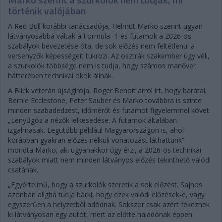
történik valójában
A Red Bull korábbi tanácsadója, Helmut Marko szerint ugyan
látványosabbá váltak a Formula–1-es futamok a 2026-os
szabályok bevezetése óta, de sok előzés nem feltétlenül a
versenyzők képességeit tükrözi. Az osztrák szakember úgy véli,
a szurkolók többsége nem is tudja, hogy számos manőver
hátterében technikai okok állnak.
A Blick veterán újságírója, Roger Benoit arról írt, hogy barátai,
Bernie Ecclestone, Peter Sauber és Marko továbbra is szinte
minden szabadedzést, időmérőt és futamot figyelemmel követ.
„Lenyűgöz a nézők lelkesedése. A futamok általában
izgalmasak. Legutóbb például Magyarországon is, ahol
korábban gyakran előzés nélküli vonatozást láthattunk” –
mondta Marko, aki ugyanakkor úgy érzi, a 2026-os technikai
szabályok miatt nem minden látványos előzés tekinthető valódi
csatának.
„Egyértelmű, hogy a szurkolók szeretik a sok előzést. Sajnos
azonban aligha tudja bárki, hogy ezek valódi előzések-e, vagy
egyszerűen a helyzetből adódnak. Sokszor csak azért fékeznek
ki látványosan egy autót, mert az előtte haladónak éppen