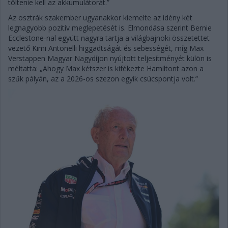
töltenie kell az akkumulátorát.”
Az osztrák szakember ugyanakkor kiemelte az idény két
legnagyobb pozitív meglepetését is. Elmondása szerint Bernie
Ecclestone-nal együtt nagyra tartja a világbajnoki összetettet
vezető Kimi Antonelli higgadtságát és sebességét, míg Max
Verstappen Magyar Nagydíjon nyújtott teljesítményét külön is
méltatta: „Ahogy Max kétszer is kifékezte Hamiltont azon a
szűk pályán, az a 2026-os szezon egyik csúcspontja volt.”