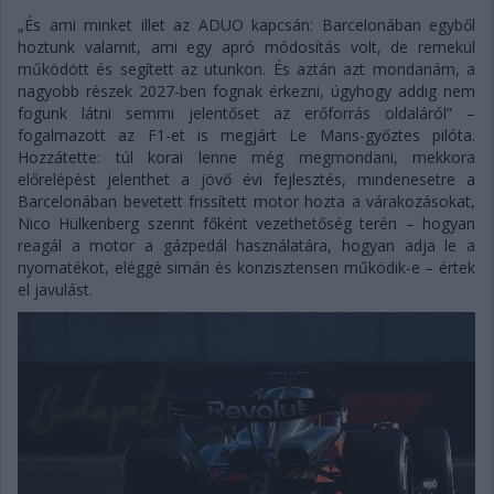
„És ami minket illet az ADUO kapcsán: Barcelonában egyből
hoztunk valamit, ami egy apró módosítás volt, de remekül
működött és segített az utunkon. És aztán azt mondanám, a
nagyobb részek 2027-ben fognak érkezni, úgyhogy addig nem
fogunk látni semmi jelentőset az erőforrás oldaláról” –
fogalmazott az F1-et is megjárt Le Mans-győztes pilóta.
Hozzátette: túl korai lenne még megmondani, mekkora
előrelépést jelenthet a jövő évi fejlesztés, mindenesetre a
Barcelonában bevetett frissített motor hozta a várakozásokat,
Nico Hülkenberg szerint főként vezethetőség terén – hogyan
reagál a motor a gázpedál használatára, hogyan adja le a
nyomatékot, eléggé simán és konzisztensen működik-e – értek
el javulást.