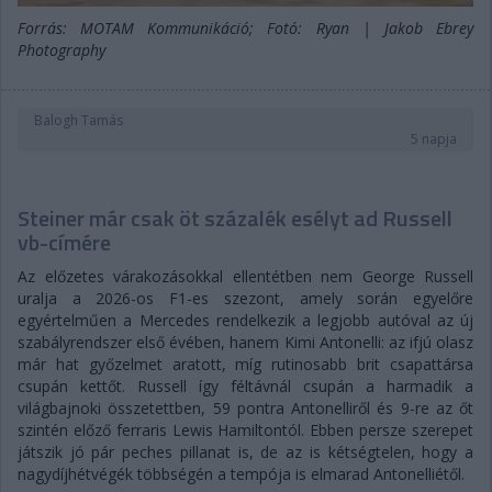
Forrás: MOTAM Kommunikáció; Fotó: Ryan | Jakob Ebrey
Photography
Balogh Tamás
5 napja
Steiner már csak öt százalék esélyt ad Russell
vb-címére
Az előzetes várakozásokkal ellentétben nem George Russell
uralja a 2026-os F1-es szezont, amely során egyelőre
egyértelműen a Mercedes rendelkezik a legjobb autóval az új
szabályrendszer első évében, hanem Kimi Antonelli: az ifjú olasz
már hat győzelmet aratott, míg rutinosabb brit csapattársa
csupán kettőt. Russell így féltávnál csupán a harmadik a
világbajnoki összetettben, 59 pontra Antonelliről és 9-re az őt
szintén előző ferraris Lewis Hamiltontól. Ebben persze szerepet
játszik jó pár peches pillanat is, de az is kétségtelen, hogy a
nagydíjhétvégék többségén a tempója is elmarad Antonelliétől.