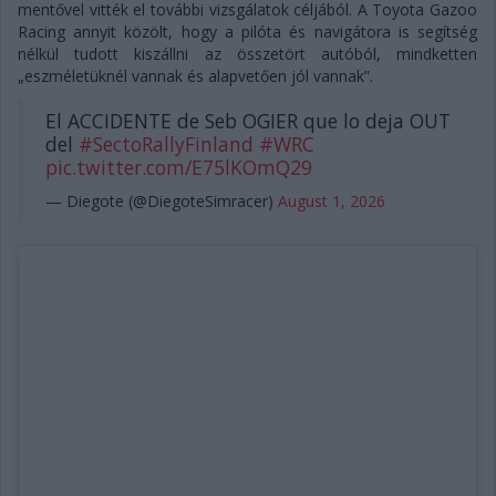
mentővel vitték el további vizsgálatok céljából. A Toyota Gazoo
Racing annyit közölt, hogy a pilóta és navigátora is segítség
nélkül tudott kiszállni az összetört autóból, mindketten
„eszméletüknél vannak és alapvetően jól vannak”.
El ACCIDENTE de Seb OGIER que lo deja OUT
del
#SectoRallyFinland
#WRC
pic.twitter.com/E75lKOmQ29
— Diegote (@DiegoteSimracer)
August 1, 2026