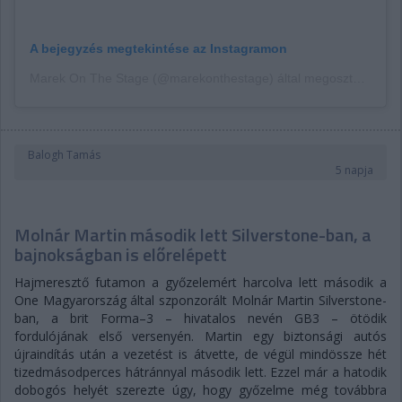
A bejegyzés megtekintése az Instagramon
Marek On The Stage (@marekonthestage) által megosztott bejegyzés
Balogh Tamás
5 napja
Molnár Martin második lett Silverstone-ban, a
bajnokságban is előrelépett
Hajmeresztő futamon a győzelemért harcolva lett második a
One Magyarország által szponzorált Molnár Martin Silverstone-
ban, a brit Forma–3 – hivatalos nevén GB3 – ötödik
fordulójának első versenyén. Martin egy biztonsági autós
újraindítás után a vezetést is átvette, de végül mindössze hét
tizedmásodperces hátránnyal második lett. Ezzel már a hatodik
dobogós helyét szerezte úgy, hogy győzelme még továbbra