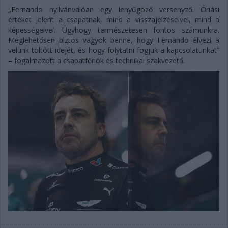
„Fernando nyilvánvalóan egy lenyűgöző versenyző. Óriási
értéket jelent a csapatnak, mind a visszajelzéseivel, mind a
képességeivel. Úgyhogy természetesen fontos számunkra.
Meglehetősen biztos vagyok benne, hogy Fernando élvezi a
velünk töltött idejét, és hogy folytatni fogjuk a kapcsolatunkat”
– fogalmazott a csapatfőnök és technikai szakvezető.