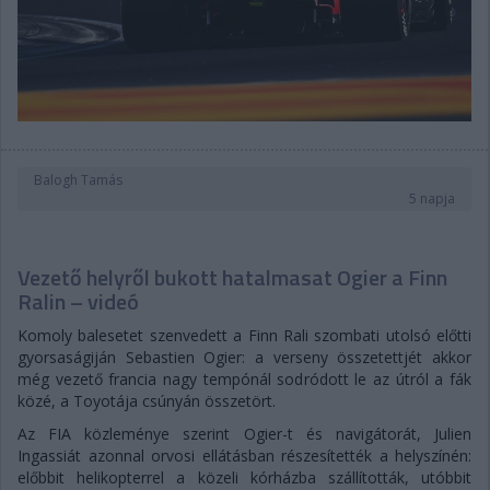
Balogh Tamás
5 napja
Vezető helyről bukott hatalmasat Ogier a Finn
Ralin – videó
Komoly balesetet szenvedett a Finn Rali szombati utolsó előtti
gyorsaságiján Sebastien Ogier: a verseny összetettjét akkor
még vezető francia nagy tempónál sodródott le az útról a fák
közé, a Toyotája csúnyán összetört.
Az FIA közleménye szerint Ogier-t és navigátorát, Julien
Ingassiát azonnal orvosi ellátásban részesítették a helyszínén:
előbbit helikopterrel a közeli kórházba szállították, utóbbit