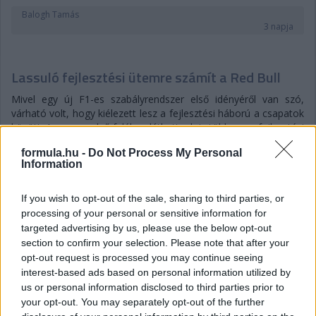
Balogh Tamás
3 napja
Lassuló fejlesztési ütemre számít a Red Bull
Mivel egy új F1-es szabályrendszer első idényéről van szó,
várható volt, hogy kiélezett lesz a fejlesztési háború a csapatok
között. A szezon első felében láthattunk is több nagy fejlesztési
csomagot az istállók többségénél, ezek pedig rendszerint
formula.hu -
Do Not Process My Personal
valóban előrelépést is jelentettek (talán a Haas és a Williams
Information
jelentik a kivételt). A Red Bullnál is működött például a
Miamiban és a Spielbergben bevetett csomag, ám Laurent
Mekies csapatfőnök szerint az évad hátralévő részében már
If you wish to opt-out of the sale, sharing to third parties, or
lassulni fog a fejlesztési ütemük, részben azért, mert a
processing of your personal or sensitive information for
költségeket meg kell osztani a 2027-es autó munkálatai között
targeted advertising by us, please use the below opt-out
is:
section to confirm your selection. Please note that after your
opt-out request is processed you may continue seeing
„Nem tudom, a többiekkel mi a helyzet, de az biztos, hogy egy
interest-based ads based on personal information utilized by
ponton döntést kell hoznunk, hogyan egyensúlyozunk az idei és
us or personal information disclosed to third parties prior to
a jövő év között. Arra számítok, hogy ez hamarabb meg fog
your opt-out. You may separately opt-out of the further
történni, mint tavaly. Szóval főleg a szabályzat fényében