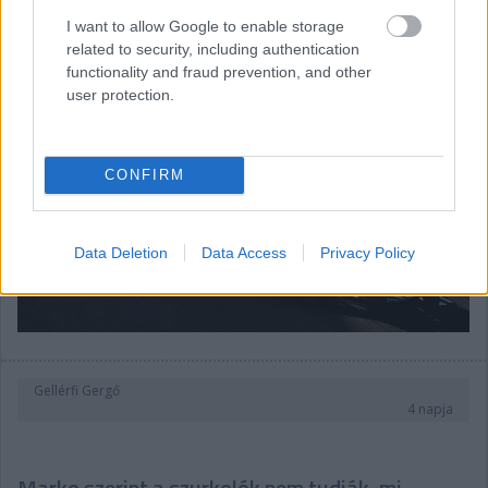
kellett a bokszbejárati fal mellett megállnom az autóval.”
I want to allow Google to enable storage
related to security, including authentication
functionality and fraud prevention, and other
user protection.
CONFIRM
Data Deletion
Data Access
Privacy Policy
Gellérfi Gergő
4 napja
Marko szerint a szurkolók nem tudják, mi