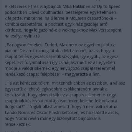
A kétszeres F1-es világbajnok Mika Hakkinen az Up to Speed
podcastben David Coultharddal beszélgetve egyértelműen
kifejtette, mit tenne, ha ő lenne a McLaren csapatfőnöke –
korábbi csapattársa, a podcast egyik házigazdája arról
kérdezte, hogy leigazolná-e a wokingiakhoz Max Verstappent,
ha esélye nyílna rá.
„Ez nagyon érdekes. Tudod, Max nem az egyetlen pilóta a
piacon. De amit mindig látok a McLarennél, az az, hogy a
csapat teljes egészét szeretik vizsgálni, így együtt, az egész
képet. Ezt folyamatosan így csinálják, mert ez az egyetlen
módja a valódi sikernek: egy lenyűgöző csapatszellemmel
rendelkező csapat felépítése” – magyarázta a finn.
„Ha azt kérdezed tőlem, mit tennék ebben az esetben, a válasz
egyszerű: a lehető legkisebbre csökkenteném annak a
kockázatát, hogy elveszítsük ez a csapatszellemet. Ha egy
csapatnak két kiváló pilótája van, miért kellene felborítani a
dolgokat?” – foglalt állást amellett, hogy ő nem változtatna
Lando Norris és Oscar Piastri kettősén, és hozzátette azt is,
hogy Norris révén már egy bizonyított bajnokkal is
rendelkeznek.