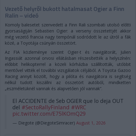
Vezető helyről bukott hatalmasat Ogier a Finn
Ralin – videó
Komoly balesetet szenvedett a Finn Rali szombati utolsó előtti
gyorsaságiján Sebastien Ogier: a verseny összetettjét akkor
még vezető francia nagy tempónál sodródott le az útról a fák
közé, a Toyotája csúnyán összetört.
Az FIA közleménye szerint Ogier-t és navigátorát, Julien
Ingassiát azonnal orvosi ellátásban részesítették a helyszínén:
előbbit helikopterrel a közeli kórházba szállították, utóbbit
mentővel vitték el további vizsgálatok céljából. A Toyota Gazoo
Racing annyit közölt, hogy a pilóta és navigátora is segítség
nélkül tudott kiszállni az összetört autóból, mindketten
„eszméletüknél vannak és alapvetően jól vannak”.
El ACCIDENTE de Seb OGIER que lo deja OUT
del
#SectoRallyFinland
#WRC
pic.twitter.com/E75lKOmQ29
— Diegote (@DiegoteSimracer)
August 1, 2026