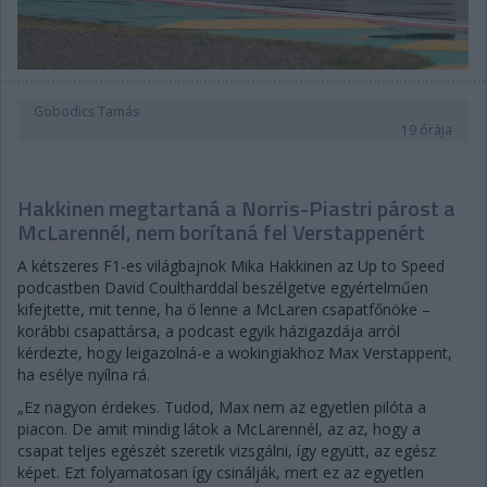
Gobodics Tamás
19 órája
Hakkinen megtartaná a Norris-Piastri párost a
McLarennél, nem borítaná fel Verstappenért
A kétszeres F1-es világbajnok Mika Hakkinen az Up to Speed
podcastben David Coultharddal beszélgetve egyértelműen
kifejtette, mit tenne, ha ő lenne a McLaren csapatfőnöke –
korábbi csapattársa, a podcast egyik házigazdája arról
kérdezte, hogy leigazolná-e a wokingiakhoz Max Verstappent,
ha esélye nyílna rá.
„Ez nagyon érdekes. Tudod, Max nem az egyetlen pilóta a
piacon. De amit mindig látok a McLarennél, az az, hogy a
csapat teljes egészét szeretik vizsgálni, így együtt, az egész
képet. Ezt folyamatosan így csinálják, mert ez az egyetlen