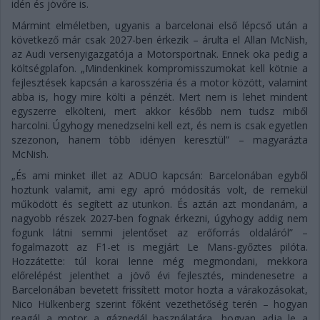
idén és jövőre is.
Mármint elméletben, ugyanis a barcelonai első lépcső után a
következő már csak 2027-ben érkezik – árulta el Allan McNish,
az Audi versenyigazgatója a Motorsportnak. Ennek oka pedig a
költségplafon. „Mindenkinek kompromisszumokat kell kötnie a
fejlesztések kapcsán a karosszéria és a motor között, valamint
abba is, hogy mire költi a pénzét. Mert nem is lehet mindent
egyszerre elkölteni, mert akkor később nem tudsz miből
harcolni. Úgyhogy menedzselni kell ezt, és nem is csak egyetlen
szezonon, hanem több idényen keresztül” – magyarázta
McNish.
„És ami minket illet az ADUO kapcsán: Barcelonában egyből
hoztunk valamit, ami egy apró módosítás volt, de remekül
működött és segített az utunkon. És aztán azt mondanám, a
nagyobb részek 2027-ben fognak érkezni, úgyhogy addig nem
fogunk látni semmi jelentőset az erőforrás oldaláról” –
fogalmazott az F1-et is megjárt Le Mans-győztes pilóta.
Hozzátette: túl korai lenne még megmondani, mekkora
előrelépést jelenthet a jövő évi fejlesztés, mindenesetre a
Barcelonában bevetett frissített motor hozta a várakozásokat,
Nico Hülkenberg szerint főként vezethetőség terén – hogyan
reagál a motor a gázpedál használatára, hogyan adja le a