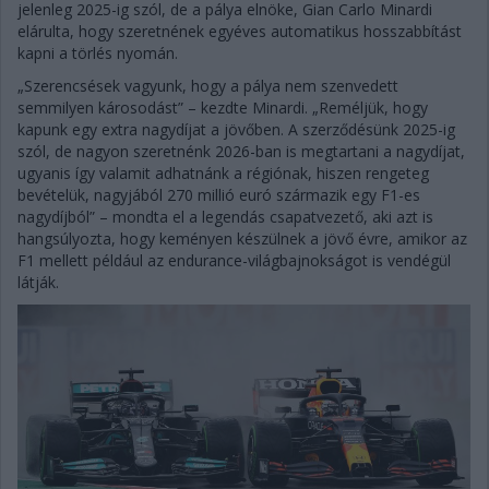
jelenleg 2025-ig szól, de a pálya elnöke, Gian Carlo Minardi
elárulta, hogy szeretnének egyéves automatikus hosszabbítást
kapni a törlés nyomán.
„Szerencsések vagyunk, hogy a pálya nem szenvedett
semmilyen károsodást” – kezdte Minardi. „Reméljük, hogy
kapunk egy extra nagydíjat a jövőben. A szerződésünk 2025-ig
szól, de nagyon szeretnénk 2026-ban is megtartani a nagydíjat,
ugyanis így valamit adhatnánk a régiónak, hiszen rengeteg
bevételük, nagyjából 270 millió euró származik egy F1-es
nagydíjból” – mondta el a legendás csapatvezető, aki azt is
hangsúlyozta, hogy keményen készülnek a jövő évre, amikor az
F1 mellett például az endurance-világbajnokságot is vendégül
látják.