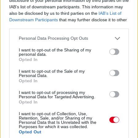
Hungaroringre már új fékhűtő csatornával készült, de a
disclosure of your personal information by third parties on the
kanyarokkal tűzdelt mogyoródi pálya és a hőség ismét előhozta
IAB’s list of downstream participants. This information may
a problémát, így Bottas kiállni kényszerült.
also be disclosed by us to third parties on the
IAB’s List of
Downstream Participants
that may further disclose it to other
A finn elismerte: a Magyar Nagydíjon bebizonyosodott, hogy
third parties.
újítás ide vagy oda, nagyobb légáramlásra van szükség a
fékeknél, még ha extrém is volt a helyszín meg a hőmérséklet.
Please note that this website/app uses one or more Google
Personal Data Processing Opt Outs
Bottas a konkrét gondokat is részletezte a Crash.net hasábjain:
services and may gather and store information including but
„A fékek egyszerűen túlmelegednek, és eljutunk arra a pontra,
not limited to your visit or usage behaviour. You may click to
I want to opt-out of the Sharing of my
amikor belül minden elkezd égni. És ez nyilván mindent
personal data.
grant or deny consent to Google and its third-party tags to
tönkretesz. Tulajdonképpen a bevezető körömben teljesen
Opted In
use your data for below specified purposes in below Google
elszálltak a fékek, mert szerintem a fékvezetékek elégtek. Ezért
consent section.
kellett a bokszbejárati fal mellett megállnom az autóval.”
I want to opt-out of the Sale of my
Personal Data.
Opted In
I want to opt-out of processing my
Personal Data for Targeted Advertising.
Opted In
I want to opt-out of Collection, Use,
Retention, Sale, and/or Sharing of my
Personal Data that Is Unrelated with the
Purposes for which it was collected.
Opted Out