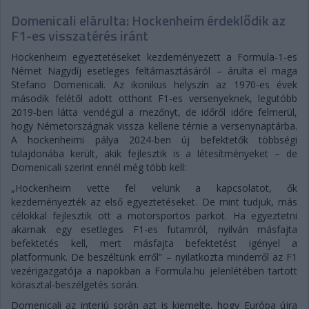
Domenicali elárulta: Hockenheim érdeklődik az
F1-es visszatérés iránt
Hockenheim egyeztetéseket kezdeményezett a Formula-1-es
Német Nagydíj esetleges feltámasztásáról – árulta el maga
Stefano Domenicali. Az ikonikus helyszín az 1970-es évek
második felétől adott otthont F1-es versenyeknek, legutóbb
2019-ben látta vendégül a mezőnyt, de időről időre felmerül,
hogy Németországnak vissza kellene térnie a versenynaptárba.
A hockenheimi pálya 2024-ben új befektetők többségi
tulajdonába került, akik fejlesztik is a létesítményeket – de
Domenicali szerint ennél még több kell:
„Hockenheim vette fel velünk a kapcsolatot, ők
kezdeményezték az első egyeztetéseket. De mint tudjuk, más
célokkal fejlesztik ott a motorsportos parkot. Ha egyeztetni
akarnak egy esetleges F1-es futamról, nyilván másfajta
befektetés kell, mert másfajta befektetést igényel a
platformunk. De beszéltünk erről” – nyilatkozta minderről az F1
vezérigazgatója a napokban a Formula.hu jelenlétében tartott
körasztal-beszélgetés során.
Domenicali az interjú során azt is kiemelte, hogy Európa újra