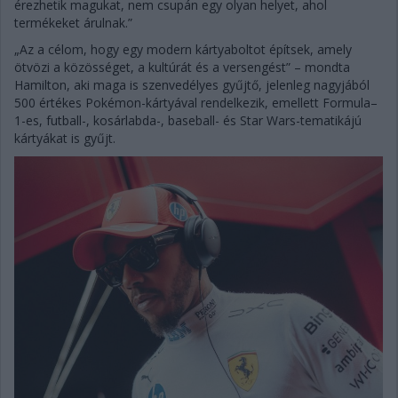
érezhetik magukat, nem csupán egy olyan helyet, ahol
termékeket árulnak.”
„Az a célom, hogy egy modern kártyaboltot építsek, amely
ötvözi a közösséget, a kultúrát és a versengést” – mondta
Hamilton, aki maga is szenvedélyes gyűjtő, jelenleg nagyjából
500 értékes Pokémon-kártyával rendelkezik, emellett Formula–
1-es, futball-, kosárlabda-, baseball- és Star Wars-tematikájú
kártyákat is gyűjt.