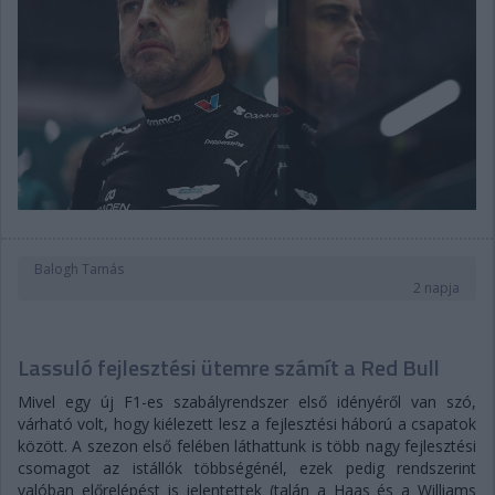
Balogh Tamás
2 napja
Lassuló fejlesztési ütemre számít a Red Bull
Mivel egy új F1-es szabályrendszer első idényéről van szó,
várható volt, hogy kiélezett lesz a fejlesztési háború a csapatok
között. A szezon első felében láthattunk is több nagy fejlesztési
csomagot az istállók többségénél, ezek pedig rendszerint
valóban előrelépést is jelentettek (talán a Haas és a Williams