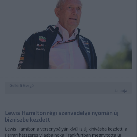
Gellérfi Gergő
4 napja
Lewis Hamilton régi szenvedélye nyomán új
bizniszbe kezdett
Lewis Hamilton a versenypályán kívül is új kihívásba kezdett: a
Ferrari hétszeres világbajnoka Frankfurtban megnyitotta új