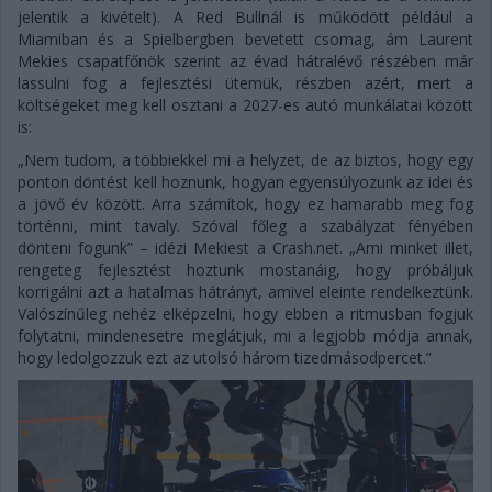
jelentik a kivételt). A Red Bullnál is működött például a
Miamiban és a Spielbergben bevetett csomag, ám Laurent
Mekies csapatfőnök szerint az évad hátralévő részében már
lassulni fog a fejlesztési ütemük, részben azért, mert a
költségeket meg kell osztani a 2027-es autó munkálatai között
is:
„Nem tudom, a többiekkel mi a helyzet, de az biztos, hogy egy
ponton döntést kell hoznunk, hogyan egyensúlyozunk az idei és
a jövő év között. Arra számítok, hogy ez hamarabb meg fog
történni, mint tavaly. Szóval főleg a szabályzat fényében
dönteni fogunk” – idézi Mekiest a Crash.net. „Ami minket illet,
rengeteg fejlesztést hoztunk mostanáig, hogy próbáljuk
korrigálni azt a hatalmas hátrányt, amivel eleinte rendelkeztünk.
Valószínűleg nehéz elképzelni, hogy ebben a ritmusban fogjuk
folytatni, mindenesetre meglátjuk, mi a legjobb módja annak,
hogy ledolgozzuk ezt az utolsó három tizedmásodpercet.”