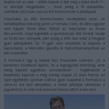
bejárta ezt az utat – előbbi bajnok is lett még a balul elsült F1-
es kitérőjét megelőzően –, most pedig a fő utánpótlás-
szériában 2023-ban csúcsra érő francia követi a példájukat.
Pourchaire az Alfa Romeo/Sauber neveltjeként teszt- és
tartalékpilótai státuszig jutott a Formula-1-ben, de ülést egyszer
sem kapott. Rövid időre feltűnt az IndyCarban az Arrow
McLarennél, majd leginkább a sportautózás felé fordult: tavaly
az ELMS-ben szerepelt, idén pedig a WEC-ben indul a Peugeot
gyári pilótájaként. Az F1-gyel sem veszítette el teljesen a
kapcsolatot, a Mercedes igazolta le fejlesztőversenyzőnek az
idei esztendőre.
A Formula-E egy új kaland lesz Pourchaire számára: „Ez a
karrierem következő lépése, és a legnagyobb lehetőség, amit
eddig kaptam együléses sorozatokban” – fogalmazott a
bejelentés kapcsán a még mindig csupán 22 éves francia. Az
Opel egyébként újonnan száll be gyári csapattal a Formula-E a
Gen4-es éra első idényében, a másik pilótájuk várhatóan a
Jaguartól tíz év után már biztosan távozó Mitch Evans lesz.