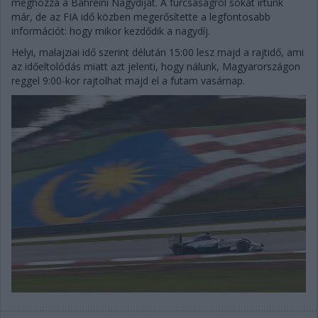
méghozzá a Bahreini Nagydíjat. A furcsaságról sokat írtunk
már, de az FIA idő közben megerősítette a legfontosabb
információt: hogy mikor kezdődik a nagydíj.
Helyi, malajziai idő szerint délután 15:00 lesz majd a rajtidő, ami
az időeltolódás miatt azt jelenti, hogy nálunk, Magyarországon
reggel 9:00-kor rajtolhat majd el a futam vasárnap.