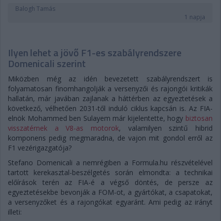
Balogh Tamás
1 napja
Ilyen lehet a jövő F1-es szabályrendszere
Domenicali szerint
Miközben még az idén bevezetett szabályrendszert is
folyamatosan finomhangolják a versenyzői és rajongói kritikák
hallatán, már javában zajlanak a háttérben az egyeztetések a
következő, vélhetően 2031-től induló ciklus kapcsán is. Az FIA-
elnök Mohammed ben Sulayem már kijelentette, hogy
biztosan
visszatérnek a V8-as motorok
, valamilyen szintű hibrid
komponens pedig megmaradna, de vajon mit gondol erről az
F1 vezérigazgatója?
Stefano Domenicali a nemrégiben a Formula.hu részvételével
tartott kerekasztal-beszélgetés során elmondta: a technikai
előírások terén az FIA-é a végső döntés, de persze az
egyeztetésekbe bevonják a FOM-ot, a gyártókat, a csapatokat,
a versenyzőket és a rajongókat egyaránt. Ami pedig az irányt
illeti: