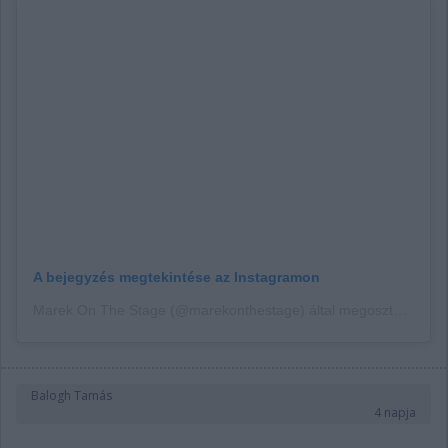
A bejegyzés megtekintése az Instagramon
Marek On The Stage (@marekonthestage) által megosztott bejegyzés
Balogh Tamás
4 napja