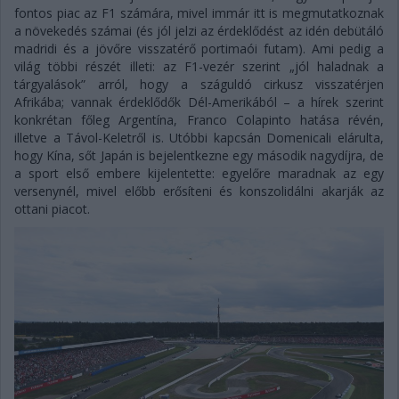
fontos piac az F1 számára, mivel immár itt is megmutatkoznak
a növekedés számai (és jól jelzi az érdeklődést az idén debütáló
madridi és a jövőre visszatérő portimaói futam). Ami pedig a
világ többi részét illeti: az F1-vezér szerint „jól haladnak a
tárgyalások” arról, hogy a száguldó cirkusz visszatérjen
Afrikába; vannak érdeklődők Dél-Amerikából – a hírek szerint
konkrétan főleg Argentína, Franco Colapinto hatása révén,
illetve a Távol-Keletről is. Utóbbi kapcsán Domenicali elárulta,
hogy Kína, sőt Japán is bejelentkezne egy második nagydíjra, de
a sport első embere kijelentette: egyelőre maradnak az egy
versenynél, mivel előbb erősíteni és konszolidálni akarják az
ottani piacot.