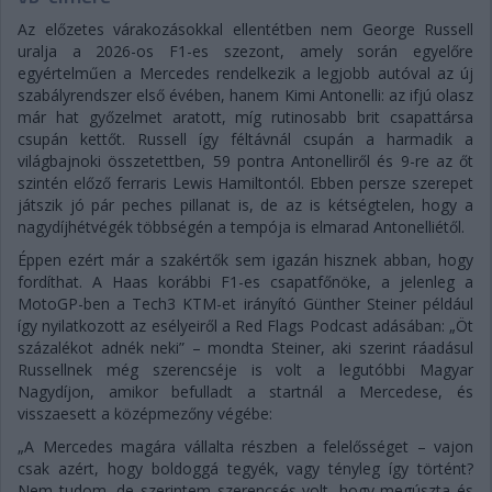
Az előzetes várakozásokkal ellentétben nem George Russell
uralja a 2026-os F1-es szezont, amely során egyelőre
egyértelműen a Mercedes rendelkezik a legjobb autóval az új
szabályrendszer első évében, hanem Kimi Antonelli: az ifjú olasz
már hat győzelmet aratott, míg rutinosabb brit csapattársa
csupán kettőt. Russell így féltávnál csupán a harmadik a
világbajnoki összetettben, 59 pontra Antonelliről és 9-re az őt
szintén előző ferraris Lewis Hamiltontól. Ebben persze szerepet
játszik jó pár peches pillanat is, de az is kétségtelen, hogy a
nagydíjhétvégék többségén a tempója is elmarad Antonelliétől.
Éppen ezért már a szakértők sem igazán hisznek abban, hogy
fordíthat. A Haas korábbi F1-es csapatfőnöke, a jelenleg a
MotoGP-ben a Tech3 KTM-et irányító Günther Steiner például
így nyilatkozott az esélyeiről a Red Flags Podcast adásában: „Öt
százalékot adnék neki” – mondta Steiner, aki szerint ráadásul
Russellnek még szerencséje is volt a legutóbbi Magyar
Nagydíjon, amikor befulladt a startnál a Mercedese, és
visszaesett a középmezőny végébe:
„A Mercedes magára vállalta részben a felelősséget – vajon
csak azért, hogy boldoggá tegyék, vagy tényleg így történt?
Nem tudom, de szerintem szerencsés volt, hogy megúszta és