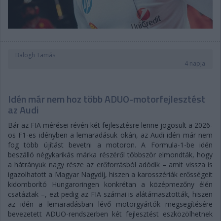
Balogh Tamás
4 napja
Idén már nem hoz több ADUO-motorfejlesztést
az Audi
Bár az FIA mérései révén két fejlesztésre lenne jogosult a 2026-
os F1-es idényben a lemaradásuk okán, az Audi idén már nem
fog több újítást bevetni a motoron. A Formula-1-be idén
beszálló négykarikás márka részéről többször elmondták, hogy
a hátrányuk nagy része az erőforrásból adódik – amit vissza is
igazolhatott a Magyar Nagydíj, hiszen a karosszériák erősségeit
kidomborító Hungaroringen konkrétan a középmezőny élén
csatáztak –, ezt pedig az FIA számai is alátámasztották, hiszen
az idén a lemaradásban lévő motorgyártók megsegítésére
bevezetett ADUO-rendszerben két fejlesztést eszközölhetnek