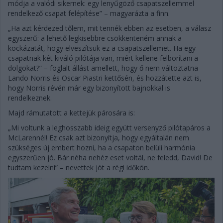
módja a valódi sikernek: egy lenyűgöző csapatszellemmel
rendelkező csapat felépítése” – magyarázta a finn.
„Ha azt kérdezed tőlem, mit tennék ebben az esetben, a válasz
egyszerű: a lehető legkisebbre csökkenteném annak a
kockázatát, hogy elveszítsük ez a csapatszellemet. Ha egy
csapatnak két kiváló pilótája van, miért kellene felborítani a
dolgokat?” – foglalt állást amellett, hogy ő nem változtatna
Lando Norris és Oscar Piastri kettősén, és hozzátette azt is,
hogy Norris révén már egy bizonyított bajnokkal is
rendelkeznek.
Majd rámutatott a kettejük párosára is:
„Mi voltunk a leghosszabb ideig együtt versenyző pilótapáros a
McLarennél! Ez csak azt bizonyítja, hogy egyáltalán nem
szükséges új embert hozni, ha a csapaton belüli harmónia
egyszerűen jó. Bár néha nehéz eset voltál, ne feledd, David! De
tudtam kezelni” – nevettek jót a régi időkön.