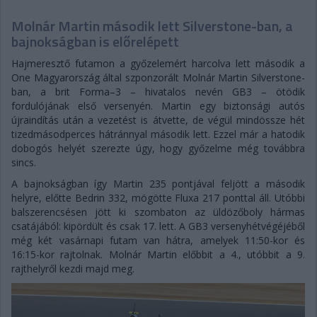
Molnár Martin második lett Silverstone-ban, a
bajnokságban is előrelépett
Hajmeresztő futamon a győzelemért harcolva lett második a
One Magyarország által szponzorált Molnár Martin Silverstone-
ban, a brit Forma–3 – hivatalos nevén GB3 – ötödik
fordulójának első versenyén. Martin egy biztonsági autós
újraindítás után a vezetést is átvette, de végül mindössze hét
tizedmásodperces hátránnyal második lett. Ezzel már a hatodik
dobogós helyét szerezte úgy, hogy győzelme még továbbra
sincs.
A bajnokságban így Martin 235 pontjával feljött a második
helyre, előtte Bedrin 332, mögötte Fluxa 217 ponttal áll. Utóbbi
balszerencsésen jött ki szombaton az üldözőboly hármas
csatájából: kipördült és csak 17. lett. A GB3 versenyhétvégéjéből
még két vasárnapi futam van hátra, amelyek 11:50-kor és
16:15-kor rajtolnak. Molnár Martin előbbit a 4., utóbbit a 9.
rajthelyről kezdi majd meg.