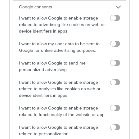
Google consents
I want to allow Google to enable storage
related to advertising like cookies on web or
device identifiers in apps.
Gellérfi Gergő
I want to allow my user data to be sent to
3 napja
Google for online advertising purposes.
I want to allow Google to send me
Marko szerint a szurkolók nem tudják, mi
personalized advertising.
történik valójában
I want to allow Google to enable storage
A Red Bull korábbi tanácsadója, Helmut Marko szerint ugyan
related to analytics like cookies on web or
látványosabbá váltak a Formula–1-es futamok a 2026-os
device identifiers in apps.
szabályok bevezetése óta, de sok előzés nem feltétlenül a
versenyzők képességeit tükrözi. Az osztrák szakember úgy véli,
I want to allow Google to enable storage
a szurkolók többsége nem is tudja, hogy számos manőver
related to functionality of the website or app.
hátterében technikai okok állnak.
A Blick veterán újságírója, Roger Benoit arról írt, hogy barátai,
I want to allow Google to enable storage
Bernie Ecclestone, Peter Sauber és Marko továbbra is szinte
related to personalization.
minden szabadedzést, időmérőt és futamot figyelemmel követ.