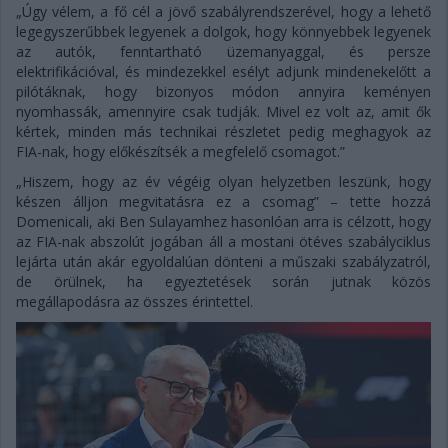
„Úgy vélem, a fő cél a jövő szabályrendszerével, hogy a lehető
legegyszerűbbek legyenek a dolgok, hogy könnyebbek legyenek
az autók, fenntartható üzemanyaggal, és persze
elektrifikációval, és mindezekkel esélyt adjunk mindenekelőtt a
pilótáknak, hogy bizonyos módon annyira keményen
nyomhassák, amennyire csak tudják. Mivel ez volt az, amit ők
kértek, minden más technikai részletet pedig meghagyok az
FIA-nak, hogy előkészítsék a megfelelő csomagot.”
„Hiszem, hogy az év végéig olyan helyzetben leszünk, hogy
készen álljon megvitatásra ez a csomag” – tette hozzá
Domenicali, aki Ben Sulayamhez hasonlóan arra is célzott, hogy
az FIA-nak abszolút jogában áll a mostani ötéves szabályciklus
lejárta után akár egyoldalúan dönteni a műszaki szabályzatról,
de örülnek, ha egyeztetések során jutnak közös
megállapodásra az összes érintettel.