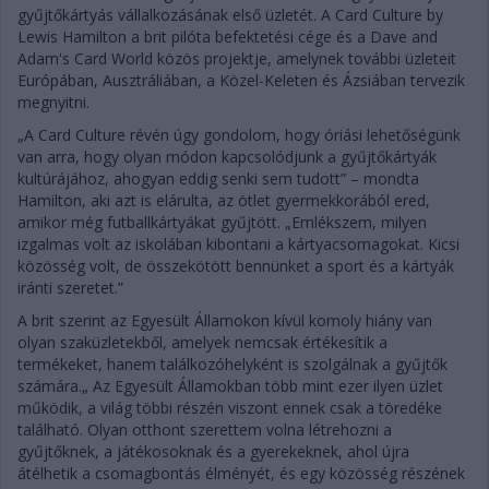
gyűjtőkártyás vállalkozásának első üzletét. A Card Culture by
Lewis Hamilton a brit pilóta befektetési cége és a Dave and
Adam's Card World közös projektje, amelynek további üzleteit
Európában, Ausztráliában, a Közel-Keleten és Ázsiában tervezik
megnyitni.
„A Card Culture révén úgy gondolom, hogy óriási lehetőségünk
van arra, hogy olyan módon kapcsolódjunk a gyűjtőkártyák
kultúrájához, ahogyan eddig senki sem tudott” – mondta
Hamilton, aki azt is elárulta, az ötlet gyermekkorából ered,
amikor még futballkártyákat gyűjtött. „Emlékszem, milyen
izgalmas volt az iskolában kibontani a kártyacsomagokat. Kicsi
közösség volt, de összekötött bennünket a sport és a kártyák
iránti szeretet.”
A brit szerint az Egyesült Államokon kívül komoly hiány van
olyan szaküzletekből, amelyek nemcsak értékesítik a
termékeket, hanem találkozóhelyként is szolgálnak a gyűjtők
számára.„ Az Egyesült Államokban több mint ezer ilyen üzlet
működik, a világ többi részén viszont ennek csak a töredéke
található. Olyan otthont szerettem volna létrehozni a
gyűjtőknek, a játékosoknak és a gyerekeknek, ahol újra
átélhetik a csomagbontás élményét, és egy közösség részének