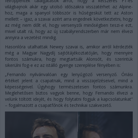
felröppentek találgatások arról, hogy a kétszeres F1-es
világbajnok akár egy utolsó időszakra visszatérhet az Alpine-
hoz, maga a spanyol többször is hűségesküt tett az Aston
mellett – igaz, a szavai azért arra engednek következtetni, hogy
az még nem dőlt el, hogy versenyzői minőségben teszi-e ezt,
mivel utalt rá, hogy az új szabályrendszerben már nem élvezi
annyira a vezetést mindig.
Hasonlóra utalhattak Newey szavai is, amikor arról kérdezték
még a Magyar Nagydíj sajtótájékoztatóján, hogy mennyire
fontos számukra, hogy megtartsák Alonsót, és szerintük
sikerülni fog-e ez az istálló gyenge szereplése fényében is:
„Fernando nyilvánvalóan egy lenyűgöző versenyző. Óriási
értéket jelent a csapatnak, mind a visszajelzéseivel, mind a
képességeivel. Úgyhogy természetesen fontos számunkra.
Meglehetősen biztos vagyok benne, hogy Fernando élvezi a
velünk töltött idejét, és hogy folytatni fogjuk a kapcsolatunkat”
– fogalmazott a csapatfőnök és technikai szakvezető.