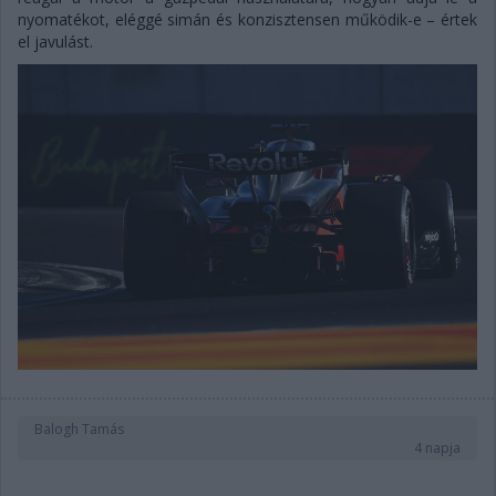
nyomatékot, eléggé simán és konzisztensen működik-e – értek
el javulást.
Balogh Tamás
4 napja