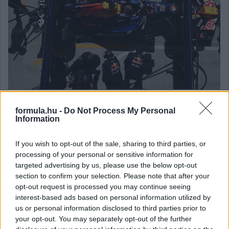
formula.hu -
Do Not Process My Personal
Balogh Tamás
Information
2 napja
If you wish to opt-out of the sale, sharing to third parties, or
processing of your personal or sensitive information for
Nem tud úrrá lenni a fékproblémákon a Cadillac
targeted advertising by us, please use the below opt-out
section to confirm your selection. Please note that after your
Hiába hoztak az F1-es Magyar Nagydíjra fejlesztést is hozzá,
opt-out request is processed you may continue seeing
továbbra is szenvednek a fékhűtési problémáktól a Cadillacnél –
interest-based ads based on personal information utilized by
ismerte el Valtteri Bottas. A gond a leglátványosabban
us or personal information disclosed to third parties prior to
Spielbergben ütötte fel a fejét, amikor mindkét autó kiesett
emiatt az első körökben. Ezért a Formula-1 új csapata a
your opt-out. You may separately opt-out of the further