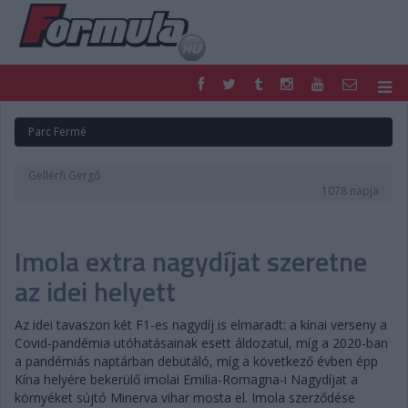
F1
PARC FERMÉ
Parc Fermé
FORMULA
MOTOR
NEMZETKÖZI
HAZAI
Gellérfi Gergő
RETRO
EGYÉB
1078 napja
PODCAST
SHOP
LIVE
TIPPJÁTÉK
Imola extra nagydíjat szeretne
DIGITÁLIS MAGAZIN
PONTÁLLÁSOK
VERSENYNAPTÁRAK
az idei helyett
Az idei tavaszon két F1-es nagydíj is elmaradt: a kínai verseny a
Covid-pandémia utóhatásainak esett áldozatul, míg a 2020-ban
a pandémiás naptárban debütáló, míg a következő évben épp
Kína helyére bekerülő imolai Emilia-Romagna-i Nagydíjat a
környéket sújtó Minerva vihar mosta el. Imola szerződése