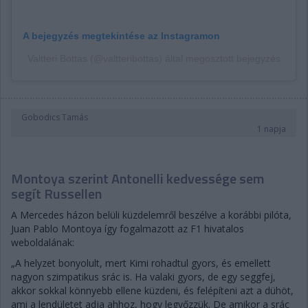
A bejegyzés megtekintése az Instagramon
Valtteri Bottas (@valtteribottas) által megosztott bejegyzés
Gobodics Tamás
1 napja
Montoya szerint Antonelli kedvessége sem
segít Russellen
A Mercedes házon belüli küzdelemről beszélve a korábbi pilóta,
Juan Pablo Montoya így fogalmazott az F1 hivatalos
weboldalának:
„A helyzet bonyolult, mert Kimi rohadtul gyors, és emellett
nagyon szimpatikus srác is. Ha valaki gyors, de egy seggfej,
akkor sokkal könnyebb ellene küzdeni, és felépíteni azt a dühöt,
ami a lendületet adja ahhoz, hogy legyőzzük. De amikor a srác