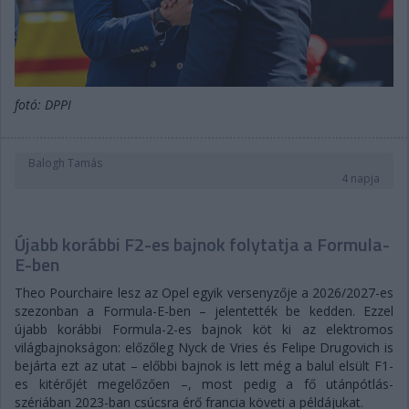
fotó: DPPI
Balogh Tamás
4 napja
Újabb korábbi F2-es bajnok folytatja a Formula-
E-ben
Theo Pourchaire lesz az Opel egyik versenyzője a 2026/2027-es
szezonban a Formula-E-ben – jelentették be kedden. Ezzel
újabb korábbi Formula-2-es bajnok köt ki az elektromos
világbajnokságon: előzőleg Nyck de Vries és Felipe Drugovich is
bejárta ezt az utat – előbbi bajnok is lett még a balul elsült F1-
es kitérőjét megelőzően –, most pedig a fő utánpótlás-
szériában 2023-ban csúcsra érő francia követi a példájukat.