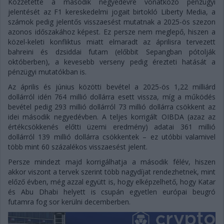
Közzétette a második negyedévre vonatkozó pénzügyi
jelentését az F1 kereskedelmi jogait birtokló Liberty Media, a
számok pedig jelentős visszaesést mutatnak a 2025-ös szezon
azonos időszakához képest. Ez persze nem meglepő, hiszen a
közel-keleti konfliktus miatt elmaradt az áprilisra tervezett
bahreini és dzsiddai futam (előbbit Sepangban pótolják
októberben), a kevesebb verseny pedig érezteti hatását a
pénzügyi mutatókban is.
Az április és június közötti bevétel a 2025-ös 1,22 milliárd
dollárról idén 764 millió dollárra esett vissza, míg a működés
bevétel pedig 293 millió dollárról 73 millió dollárra csökkent az
idei második negyedévben. A teljes korrigált OIBDA (azaz az
értékcsökkenés előtti üzemi eredmény) adatai 361 millió
dollárról 139 millió dollárra csökkentek – ez utóbbi valamivel
több mint 60 százalékos visszaesést jelent.
Persze mindezt majd korrigálhatja a második félév, hiszen
akkor viszont a tervek szerint több nagydíjat rendezhetnek, mint
előző évben, még azzal együtt is, hogy elképzelhető, hogy Katar
és Abu Dhabi helyett is csupán egyetlen európai beugró
futamra fog sor kerülni decemberben.