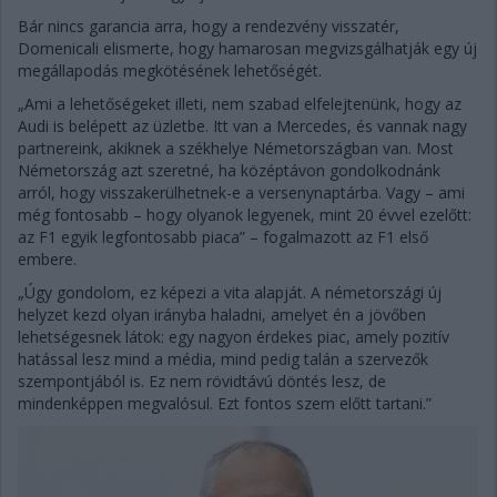
Bár nincs garancia arra, hogy a rendezvény visszatér,
Domenicali elismerte, hogy hamarosan megvizsgálhatják egy új
megállapodás megkötésének lehetőségét.
„Ami a lehetőségeket illeti, nem szabad elfelejtenünk, hogy az
Audi is belépett az üzletbe. Itt van a Mercedes, és vannak nagy
partnereink, akiknek a székhelye Németországban van. Most
Németország azt szeretné, ha középtávon gondolkodnánk
arról, hogy visszakerülhetnek-e a versenynaptárba. Vagy – ami
még fontosabb – hogy olyanok legyenek, mint 20 évvel ezelőtt:
az F1 egyik legfontosabb piaca” – fogalmazott az F1 első
embere.
„Úgy gondolom, ez képezi a vita alapját. A németországi új
helyzet kezd olyan irányba haladni, amelyet én a jövőben
lehetségesnek látok: egy nagyon érdekes piac, amely pozitív
hatással lesz mind a média, mind pedig talán a szervezők
szempontjából is. Ez nem rövidtávú döntés lesz, de
mindenképpen megvalósul. Ezt fontos szem előtt tartani.”