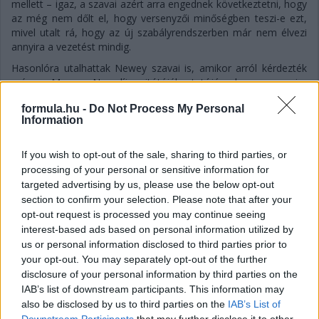
mellett – igaz, a szavai azért arra engednek következtetni, hogy
az még nem dőlt el, hogy versenyzői minőségben teszi-e ezt,
mivel utalt rá, hogy az új szabályrendszerben már nem élvezi
annyira a vezetést mindig.
Hasonlóra utalhattak Newey szavai is, amikor arról kérdezték
még a Magyar Nagydíj sajtótájékoztatóján, hogy mennyire
fontos számukra, hogy megtartsák Alonsót, és szerintük
formula.hu -
Do Not Process My Personal
sikerülni fog-e ez az istálló gyenge szereplése fényében is:
Information
„Fernando nyilvánvalóan egy lenyűgöző versenyző. Óriási
értéket jelent a csapatnak, mind a visszajelzéseivel, mind a
If you wish to opt-out of the sale, sharing to third parties, or
képességeivel. Úgyhogy természetesen fontos számunkra.
processing of your personal or sensitive information for
Meglehetősen biztos vagyok benne, hogy Fernando élvezi a
targeted advertising by us, please use the below opt-out
velünk töltött idejét, és hogy folytatni fogjuk a kapcsolatunkat”
section to confirm your selection. Please note that after your
– fogalmazott a csapatfőnök és technikai szakvezető.
opt-out request is processed you may continue seeing
interest-based ads based on personal information utilized by
us or personal information disclosed to third parties prior to
your opt-out. You may separately opt-out of the further
disclosure of your personal information by third parties on the
IAB’s list of downstream participants. This information may
also be disclosed by us to third parties on the
IAB’s List of
Downstream Participants
that may further disclose it to other