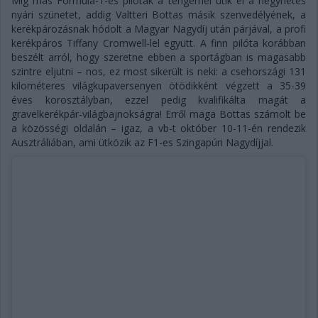
Míg más Formula-1-es pilóták a tengernél ütik el a négyhetes
nyári szünetet, addig Valtteri Bottas másik szenvedélyének, a
kerékpározásnak hódolt a Magyar Nagydíj után párjával, a profi
kerékpáros Tiffany Cromwell-lel együtt. A finn pilóta korábban
beszélt arról, hogy szeretne ebben a sportágban is magasabb
szintre eljutni – nos, ez most sikerült is neki: a csehországi 131
kilométeres világkupaversenyen ötödikként végzett a 35-39
éves korosztályban, ezzel pedig kvalifikálta magát a
gravelkerékpár-világbajnokságra! Erről maga Bottas számolt be
a közösségi oldalán – igaz, a vb-t október 10-11-én rendezik
Ausztráliában, ami ütközik az F1-es Szingapúri Nagydíjjal.