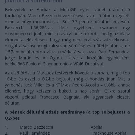
javított a körrekordon
Bekezdtek az Apriliák a MotoGP nyári szünet utáni első
fordulóján: Marco Bezzecchi vezetésével az első ötben végzett
mind a négy motorosuk a Brit GP péntek délutáni edzésén.
Bezzecchi 1:56,280-as ideje egyébként csaknem egy
másodperccel jobb, mint a tavalyi pole-rekord – pedig az olasz
elmondta előzetesen, hogy még nem érzi százszázalékosnak
magát a sachsenringi kulcscsontsérülése és műtétje után –, de
1:57-en belül motoroztak a márkatársak, azaz Raul Fernandez,
Jorge Martin és Ai Ogura, illetve a közéjük egyedüliként
beékelődő Fabio di Giannantonio a VR46 Ducatival.
Az első ötöst a Marquez testvérek követik a sorban, míg a top
10-be és ezzel a Q2-be bejutott még a hondás Joan Mir, a
yamahás Jack Miller és a KTM-es Pedro Acosta – utóbbi annak
ellenére, hogy kétszer is bukott a nap során. Q1-re szorul
viszont például Francesco Bagnaia, aki ugyancsak elesett
délután.
A péntek délutáni edzés eredménye (a top 10 bejutott a
Q2-be):
1.
Marco Bezzecchi
Aprilia
2.
Raúl Fernández
Trackhouse Aprilia