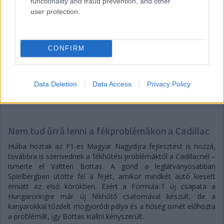
functionality and fraud prevention, and other
user protection.
CONFIRM
Data Deletion
Data Access
Privacy Policy
Balogh Tamás
4 napja
Nem tud úrrá lenni a fékproblémákon a Cadillac
Hiába hoztak az F1-es Magyar Nagydíjra fejlesztést is hozzá,
továbbra is szenvednek a fékhűtési problémáktól a Cadillacnél –
ismerte el Valtteri Bottas. A gond a leglátványosabban
Spielbergben ütötte fel a fejét, amikor mindkét autó kiesett
emiatt az első körökben. Ezért a Formula-1 új csapata a
Hungaroringre már új fékhűtő csatornával készült, de a
kanyarokkal tűzdelt mogyoródi pálya és a hőség ismét előhozta
a problémát, így Bottas kiállni kényszerült.