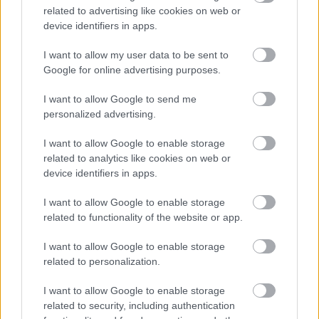
Mekies csapatfőnök szerint az évad hátralévő részében már
related to advertising like cookies on web or
lassulni fog a fejlesztési ütemük, részben azért, mert a
device identifiers in apps.
költségeket meg kell osztani a 2027-es autó munkálatai között
is:
I want to allow my user data to be sent to
„Nem tudom, a többiekkel mi a helyzet, de az biztos, hogy egy
Google for online advertising purposes.
ponton döntést kell hoznunk, hogyan egyensúlyozunk az idei és
a jövő év között. Arra számítok, hogy ez hamarabb meg fog
I want to allow Google to send me
történni, mint tavaly. Szóval főleg a szabályzat fényében
personalized advertising.
dönteni fogunk” – idézi Mekiest a Crash.net. „Ami minket illet,
rengeteg fejlesztést hoztunk mostanáig, hogy próbáljuk
I want to allow Google to enable storage
korrigálni azt a hatalmas hátrányt, amivel eleinte rendelkeztünk.
related to analytics like cookies on web or
Valószínűleg nehéz elképzelni, hogy ebben a ritmusban fogjuk
device identifiers in apps.
folytatni, mindenesetre meglátjuk, mi a legjobb módja annak,
hogy ledolgozzuk ezt az utolsó három tizedmásodpercet.”
I want to allow Google to enable storage
related to functionality of the website or app.
I want to allow Google to enable storage
related to personalization.
I want to allow Google to enable storage
related to security, including authentication