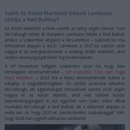
Sajtó: Az Aston Martintól érkezik Lambiase
utódja a Red Bullhoz?
Az Aston Martintól a hírek szerint az idény végén távozó Tom
McCullough veheti át Gianpiero Lambiase helyét a Red Bullnál,
amikor a szakember átigazol a McLarenhez – számolt be róla
értesülései alapján a BILD. Lambiase a 2027-es szezon után
hagyja el az energiaitalosokat a wokingi istálló kedvéért, ahol
vezető versenyigazgatóként fog tevékenykedni.
A GP becenévre hallgató szakember azon túl, hogy Max
Verstappen versenymérnöke –
ezt a posztot Tom Hart fogja
majd betölteni
–, 2022 óta a teljes versenymérnöki stábot is
irányítja a nagydíjhétvégéken. Ez utóbbi pozícióra érkezhet
McCullough, aki egybehangzó értesülések szerint 2026 végén
hagyja el az Aston Martint, ahol volt többek között
teljesítményigazgató is. Azt egyelőre nem tudni, mikor állhat
munkába McCullough a Red Bullnál, de a dátumok alapján jó
esély van rá, hogy 2027-et „kertészkedési szabadsággal” tölti,
hogy 2028-ban egyből válthassa Lambiasét.