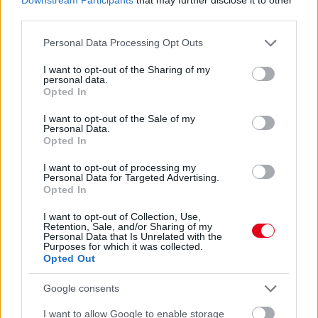
third parties.
Please note that this website/app uses one or more Google
Personal Data Processing Opt Outs
services and may gather and store information including but
not limited to your visit or usage behaviour. You may click to
I want to opt-out of the Sharing of my
personal data.
grant or deny consent to Google and its third-party tags to
Opted In
use your data for below specified purposes in below Google
consent section.
I want to opt-out of the Sale of my
Personal Data.
Balogh Tamás
Opted In
4 napja
I want to opt-out of processing my
Personal Data for Targeted Advertising.
Opted In
Lassuló fejlesztési ütemre számít a Red Bull
I want to opt-out of Collection, Use,
Mivel egy új F1-es szabályrendszer első idényéről van szó,
Retention, Sale, and/or Sharing of my
várható volt, hogy kiélezett lesz a fejlesztési háború a csapatok
Personal Data that Is Unrelated with the
Purposes for which it was collected.
között. A szezon első felében láthattunk is több nagy fejlesztési
Opted Out
csomagot az istállók többségénél, ezek pedig rendszerint
valóban előrelépést is jelentettek (talán a Haas és a Williams
Google consents
jelentik a kivételt). A Red Bullnál is működött például a
Miamiban és a Spielbergben bevetett csomag, ám Laurent
I want to allow Google to enable storage