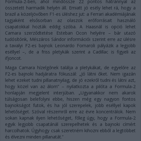
Formula-2-ben, ahol mindössze 22 pontos hátránnyal az
összetett harmadik helyén áll. Emiatt jó esély lehet rá, hogy a
brazil a közeljövőben F1-es üléshez jut: a Ferrari akadémiájának
tagjaként elsősorban az olaszok erőforrásait használó
csapatokkal hozták eddig szóba. A Haasnál is opció lehet
Camara szerződtetése Esteban Ocon helyére – bár utazó
tudósítónk, Mészáros Sándor információi szerint erre az ülésre
a tavalyi F2-es bajnok Leonardo Fornaroli pályázik a legjobb
eséllyel –, de a friss pletykák szerint a Cadillac is figyeli az
ifjoncot.
Maga Camara hízelgőnek találja a pletykákat, de egyelőre az
F2-es bajnoki hadjáratra fókuszál: „Jó látni őket. Nem igazán
lehet ezeket tudni pillanatnyilag, de jó ezekről tudni és látni azt,
hogy közel van az álom” – nyilatkozta a pilóta a Formula-2
honlapján megjelent interjúban. „Ugyanakkor nem akarok
túlságosan belefolyni ebbe, hiszen még egy nagyon fontos
bajnokságot futok, és ha jól szerepelek, jobb eséllyel kapok
lehetőséget. Szóval részemről erre az évre koncentrálok. Nem
sokan kapnak ilyen lehetőséget, főleg úgy, hogy a Formula-2
egyik legjobb csapatánál szerepelhetek és a bajnoki címért
harcolhatok. Úgyhogy csak szeretném kihozni ebből a legtöbbet
és élvezni minden pillanatát.”