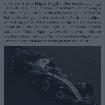
A finn elismerte: a Magyar Nagydíjon bebizonyosodott, hogy
újítás ide vagy oda, nagyobb légáramlásra van szükség a
fékeknél, még ha extrém is volt a helyszín meg a hőmérséklet.
Bottas a konkrét gondokat is részletezte a Crash.net hasábjain:
„A fékek egyszerűen túlmelegednek, és eljutunk arra a pontra,
amikor belül minden elkezd égni. És ez nyilván mindent
tönkretesz. Tulajdonképpen a bevezető körömben teljesen
elszálltak a fékek, mert szerintem a fékvezetékek elégtek. Ezért
kellett a bokszbejárati fal mellett megállnom az autóval.”