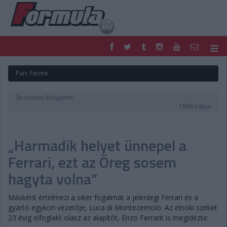
F1
PARC FERMÉ
Parc Fermé
FORMULA
MOTOR
NEMZETKÖZI
HAZAI
Strommer Benjamin
RETRO
EGYÉB
1088 napja
PODCAST
SHOP
LIVE
TIPPJÁTÉK
„Harmadik helyet ünnepel a
DIGITÁLIS MAGAZIN
PONTÁLLÁSOK
VERSENYNAPTÁRAK
Ferrari, ezt az Öreg sosem
hagyta volna”
Másként értelmezi a siker fogalmát a jelenlegi Ferrari és a
gyártó egykori vezetője, Luca di Montezemolo. Az elnöki széket
23 évig elfoglaló olasz az alapítót, Enzo Ferrarit is megidézte: