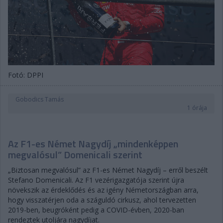
Fotó: DPPI
Gobodics Tamás
1 órája
Az F1-es Német Nagydíj „mindenképpen
megvalósul” Domenicali szerint
„Biztosan megvalósul” az F1-es Német Nagydíj – erről beszélt
Stefano Domenicali. Az F1 vezérigazgatója szerint újra
növekszik az érdeklődés és az igény Németországban arra,
hogy visszatérjen oda a száguldó cirkusz, ahol tervezetten
2019-ben, beugróként pedig a COVID-évben, 2020-ban
rendeztek utoljára nagydíjat.