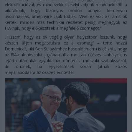
elektrifikációval, és mindezekkel esélyt adjunk mindenekelőtt a
pilótáknak, hogy bizonyos módon annyira keményen
nyomhassák, amennyire csak tudják. Mivel ez volt az, amit ők
kértek, minden más technikai részletet pedig meghagyok az
FIA-nak, hogy előkészítsék a megfelelő csomagot.”
„Hiszem, hogy az év végéig olyan helyzetben leszünk, hogy
készen álljon megvitatásra ez a csomag” – tette hozzá
Domenicali, aki Ben Sulayamhez hasonlóan arra is célzott, hogy
az FIA-nak abszolút jogában áll a mostani ötéves szabályciklus
lejárta után akár egyoldalúan dönteni a műszaki szabályzatról,
de örülnek, ha egyeztetések során jutnak közös
megállapodásra az összes érintettel.