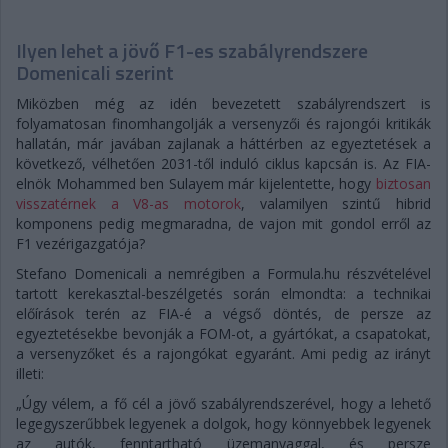
Ilyen lehet a jövő F1-es szabályrendszere
Domenicali szerint
Miközben még az idén bevezetett szabályrendszert is
folyamatosan finomhangolják a versenyzői és rajongói kritikák
hallatán, már javában zajlanak a háttérben az egyeztetések a
következő, vélhetően 2031-től induló ciklus kapcsán is. Az FIA-
elnök Mohammed ben Sulayem már kijelentette, hogy
biztosan
visszatérnek a V8-as motorok
, valamilyen szintű hibrid
komponens pedig megmaradna, de vajon mit gondol erről az
F1 vezérigazgatója?
Stefano Domenicali a nemrégiben a Formula.hu részvételével
tartott kerekasztal-beszélgetés során elmondta: a technikai
előírások terén az FIA-é a végső döntés, de persze az
egyeztetésekbe bevonják a FOM-ot, a gyártókat, a csapatokat,
a versenyzőket és a rajongókat egyaránt. Ami pedig az irányt
illeti:
„Úgy vélem, a fő cél a jövő szabályrendszerével, hogy a lehető
legegyszerűbbek legyenek a dolgok, hogy könnyebbek legyenek
az autók, fenntartható üzemanyaggal, és persze