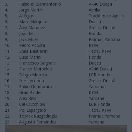
3.
Fabio di Giannantonio
VR46 Ducati
4.
Jorge Martín
Aprilia
5.
Ai Ogura
Trackhouse Aprilia
6.
Marc Márquez
Ducati
7.
Álex Márquez
Gresini Ducati
8.
Joan Mir
Honda
9.
Jack Miller
Pramac Yamaha
10.
Pedro Acosta
KTM
11.
Enea Bastianini
Tech3 KTM
12.
Luca Marini
Honda
13.
Francesco Bagnaia
Ducati
14.
Franco Morbidelli
VR46 Ducati
15.
Diogo Moreira
LCR Honda
16.
Iker Lecuona
Gresini Ducati
17.
Fabio Quartararo
Yamaha
18.
Brad Binder
KTM
19.
Alex Rins
Yamaha
20.
Cal Crutchlow
LCR Honda
21.
Pol Espargaró
Tech3 KTM
22.
Toprak Razgatlıoğlu
Pramac Yamaha
23.
Augusto Fernández
Yamaha