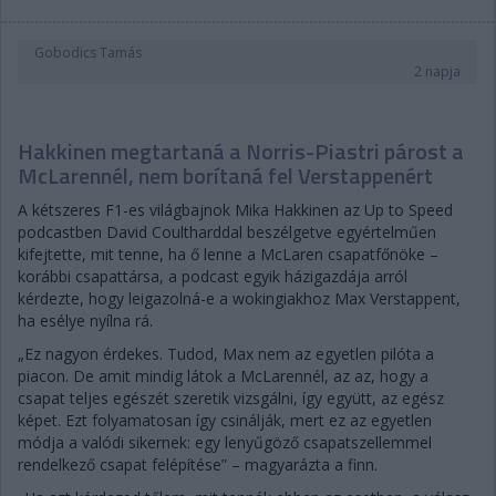
Gobodics Tamás
2 napja
Hakkinen megtartaná a Norris-Piastri párost a
McLarennél, nem borítaná fel Verstappenért
A kétszeres F1-es világbajnok Mika Hakkinen az Up to Speed
podcastben David Coultharddal beszélgetve egyértelműen
kifejtette, mit tenne, ha ő lenne a McLaren csapatfőnöke –
korábbi csapattársa, a podcast egyik házigazdája arról
kérdezte, hogy leigazolná-e a wokingiakhoz Max Verstappent,
ha esélye nyílna rá.
„Ez nagyon érdekes. Tudod, Max nem az egyetlen pilóta a
piacon. De amit mindig látok a McLarennél, az az, hogy a
csapat teljes egészét szeretik vizsgálni, így együtt, az egész
képet. Ezt folyamatosan így csinálják, mert ez az egyetlen
módja a valódi sikernek: egy lenyűgöző csapatszellemmel
rendelkező csapat felépítése” – magyarázta a finn.