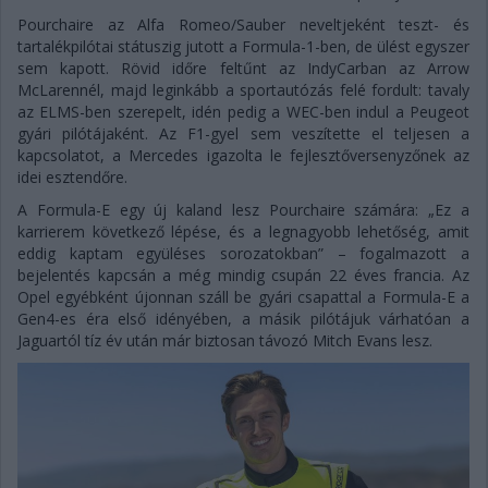
Pourchaire az Alfa Romeo/Sauber neveltjeként teszt- és
tartalékpilótai státuszig jutott a Formula-1-ben, de ülést egyszer
sem kapott. Rövid időre feltűnt az IndyCarban az Arrow
McLarennél, majd leginkább a sportautózás felé fordult: tavaly
az ELMS-ben szerepelt, idén pedig a WEC-ben indul a Peugeot
gyári pilótájaként. Az F1-gyel sem veszítette el teljesen a
kapcsolatot, a Mercedes igazolta le fejlesztőversenyzőnek az
idei esztendőre.
A Formula-E egy új kaland lesz Pourchaire számára: „Ez a
karrierem következő lépése, és a legnagyobb lehetőség, amit
eddig kaptam együléses sorozatokban” – fogalmazott a
bejelentés kapcsán a még mindig csupán 22 éves francia. Az
Opel egyébként újonnan száll be gyári csapattal a Formula-E a
Gen4-es éra első idényében, a másik pilótájuk várhatóan a
Jaguartól tíz év után már biztosan távozó Mitch Evans lesz.