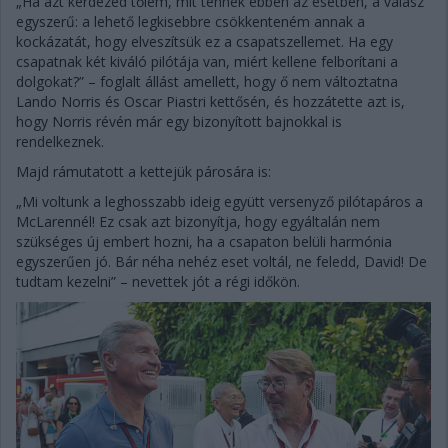
„Ha azt kérdezed tőlem, mit tennék ebben az esetben, a válasz
egyszerű: a lehető legkisebbre csökkenteném annak a
kockázatát, hogy elveszítsük ez a csapatszellemet. Ha egy
csapatnak két kiváló pilótája van, miért kellene felborítani a
dolgokat?” – foglalt állást amellett, hogy ő nem változtatna
Lando Norris és Oscar Piastri kettősén, és hozzátette azt is,
hogy Norris révén már egy bizonyított bajnokkal is
rendelkeznek.
Majd rámutatott a kettejük párosára is:
„Mi voltunk a leghosszabb ideig együtt versenyző pilótapáros a
McLarennél! Ez csak azt bizonyítja, hogy egyáltalán nem
szükséges új embert hozni, ha a csapaton belüli harmónia
egyszerűen jó. Bár néha nehéz eset voltál, ne feledd, David! De
tudtam kezelni” – nevettek jót a régi időkön.