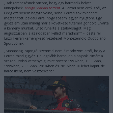
„Balszerencsésnek tartom, hogy egy harmadik helyet
ünnepelnek,
ahogy Spában történt
. A Ferrari nem erről szól, az
Öreg ezt sosem hagyta volna, soha. Ferrari sok mindenre
megtanított, például arra, hogy sosem legyen nyugtom. Egy
győzelem után mindig már a következő futamra gondolt. Elvárta
a kemény munkát, Enzo rühellte a szabadságot. Még
augusztusban is az irodában kellett maradnom” – idézte fel
Enzo Ferrari keménykezű vezetését Montezemolo Quotidiano
Sportivónak.
„Manapság, rajongói szemmel nem álmodozom arról, hogy a
Ferrari mindig győz. De legalább harcoljon a bajnoki címért a
szezon utolsó versenyéig, mint történt 1997-ben, 1998-ban,
1999-ben, 2008-ban, 2010-ben és 2012-ben. Ki lehet kapni, de
harcosként, nem vesztesként.”