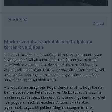
Gellérfi Gergő
5 napja
Marko szerint a szurkolók nem tudják, mi
történik valójában
A Red Bull korábbi tanácsadója, Helmut Marko szerint ugyan
látványosabbá váltak a Formula–1-es futamok a 2026-os
szabályok bevezetése óta, de sok előzés nem feltétlenül a
versenyzők képességeit tükrözi. Az osztrák szakember úgy véli,
a szurkolók többsége nem is tudja, hogy számos manőver
hátterében technikai okok állnak.
A Blick veterán újságírója, Roger Benoit arról írt, hogy barátai,
Bernie Ecclestone, Peter Sauber és Marko továbbra is szinte
minden szabadedzést, időmérőt és futamot figyelemmel követ.
„Lenyűgöz a nézők lelkesedése. A futamok általában
izgalmasak. Legutóbb például Magyarországon is, ahol