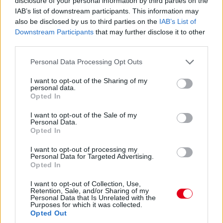
disclosure of your personal information by third parties on the
között. A szezon első felében láthattunk is több nagy fejlesztési
IAB’s list of downstream participants. This information may
csomagot az istállók többségénél, ezek pedig rendszerint
also be disclosed by us to third parties on the
IAB’s List of
valóban előrelépést is jelentettek (talán a Haas és a Williams
Downstream Participants
that may further disclose it to other
jelentik a kivételt). A Red Bullnál is működött például a
Miamiban és a Spielbergben bevetett csomag, ám Laurent
third parties.
Mekies csapatfőnök szerint az évad hátralévő részében már
Please note that this website/app uses one or more Google
lassulni fog a fejlesztési ütemük, részben azért, mert a
Personal Data Processing Opt Outs
services and may gather and store information including but
költségeket meg kell osztani a 2027-es autó munkálatai között
not limited to your visit or usage behaviour. You may click to
I want to opt-out of the Sharing of my
is:
personal data.
grant or deny consent to Google and its third-party tags to
Opted In
„Nem tudom, a többiekkel mi a helyzet, de az biztos, hogy egy
use your data for below specified purposes in below Google
ponton döntést kell hoznunk, hogyan egyensúlyozunk az idei és
consent section.
I want to opt-out of the Sale of my
a jövő év között. Arra számítok, hogy ez hamarabb meg fog
Personal Data.
történni, mint tavaly. Szóval főleg a szabályzat fényében
Opted In
dönteni fogunk” – idézi Mekiest a Crash.net. „Ami minket illet,
rengeteg fejlesztést hoztunk mostanáig, hogy próbáljuk
I want to opt-out of processing my
Personal Data for Targeted Advertising.
korrigálni azt a hatalmas hátrányt, amivel eleinte rendelkeztünk.
Opted In
Valószínűleg nehéz elképzelni, hogy ebben a ritmusban fogjuk
folytatni, mindenesetre meglátjuk, mi a legjobb módja annak,
I want to opt-out of Collection, Use,
hogy ledolgozzuk ezt az utolsó három tizedmásodpercet.”
Retention, Sale, and/or Sharing of my
Personal Data that Is Unrelated with the
Purposes for which it was collected.
Opted Out