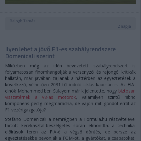
Balogh Tamás
2 napja
Ilyen lehet a jövő F1-es szabályrendszere
Domenicali szerint
Miközben még az idén bevezetett szabályrendszert is
folyamatosan finomhangolják a versenyzői és rajongói kritikák
hallatán, már javában zajlanak a háttérben az egyeztetések a
következő, vélhetően 2031-től induló ciklus kapcsán is. Az FIA-
elnök Mohammed ben Sulayem már kijelentette, hogy
biztosan
visszatérnek a V8-as motorok
, valamilyen szintű hibrid
komponens pedig megmaradna, de vajon mit gondol erről az
F1 vezérigazgatója?
Stefano Domenicali a nemrégiben a Formula.hu részvételével
tartott kerekasztal-beszélgetés során elmondta: a technikai
előírások terén az FIA-é a végső döntés, de persze az
egyeztetésekbe bevonják a FOM-ot, a gyártókat, a csapatokat,