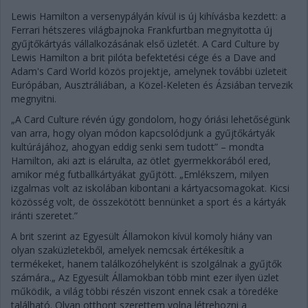
Lewis Hamilton a versenypályán kívül is új kihívásba kezdett: a
Ferrari hétszeres világbajnoka Frankfurtban megnyitotta új
gyűjtőkártyás vállalkozásának első üzletét. A Card Culture by
Lewis Hamilton a brit pilóta befektetési cége és a Dave and
Adam's Card World közös projektje, amelynek további üzleteit
Európában, Ausztráliában, a Közel-Keleten és Ázsiában tervezik
megnyitni.
„A Card Culture révén úgy gondolom, hogy óriási lehetőségünk
van arra, hogy olyan módon kapcsolódjunk a gyűjtőkártyák
kultúrájához, ahogyan eddig senki sem tudott” – mondta
Hamilton, aki azt is elárulta, az ötlet gyermekkorából ered,
amikor még futballkártyákat gyűjtött. „Emlékszem, milyen
izgalmas volt az iskolában kibontani a kártyacsomagokat. Kicsi
közösség volt, de összekötött bennünket a sport és a kártyák
iránti szeretet.”
A brit szerint az Egyesült Államokon kívül komoly hiány van
olyan szaküzletekből, amelyek nemcsak értékesítik a
termékeket, hanem találkozóhelyként is szolgálnak a gyűjtők
számára.„ Az Egyesült Államokban több mint ezer ilyen üzlet
működik, a világ többi részén viszont ennek csak a töredéke
található. Olyan otthont szerettem volna létrehozni a