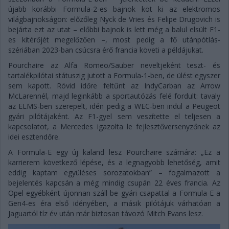
újabb korábbi Formula-2-es bajnok köt ki az elektromos
világbajnokságon: előzőleg Nyck de Vries és Felipe Drugovich is
bejárta ezt az utat – előbbi bajnok is lett még a balul elsült F1-
es kitérőjét megelőzően –, most pedig a fő utánpótlás-
szériában 2023-ban csúcsra érő francia követi a példájukat.
Pourchaire az Alfa Romeo/Sauber neveltjeként teszt- és
tartalékpilótai státuszig jutott a Formula-1-ben, de ülést egyszer
sem kapott. Rövid időre feltűnt az IndyCarban az Arrow
McLarennél, majd leginkább a sportautózás felé fordult: tavaly
az ELMS-ben szerepelt, idén pedig a WEC-ben indul a Peugeot
gyári pilótájaként. Az F1-gyel sem veszítette el teljesen a
kapcsolatot, a Mercedes igazolta le fejlesztőversenyzőnek az
idei esztendőre.
A Formula-E egy új kaland lesz Pourchaire számára: „Ez a
karrierem következő lépése, és a legnagyobb lehetőség, amit
eddig kaptam együléses sorozatokban” – fogalmazott a
bejelentés kapcsán a még mindig csupán 22 éves francia. Az
Opel egyébként újonnan száll be gyári csapattal a Formula-E a
Gen4-es éra első idényében, a másik pilótájuk várhatóan a
Jaguartól tíz év után már biztosan távozó Mitch Evans lesz.