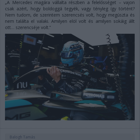
„A Mercedes magára vállalta részben a felelősséget – vajon
csak azért, hogy boldoggá tegyék, vagy tényleg így történt?
Nem tudom, de szerintem szerencsés volt, hogy megúszta és
nem találta el valaki. Amilyen elöl volt és amilyen sokáig állt
ott… szerencséje volt.”
Balogh Tamás