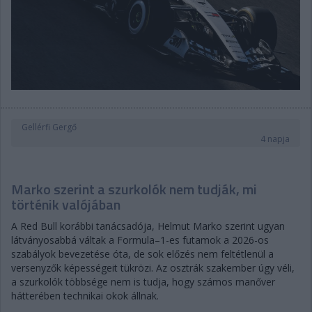
Gellérfi Gergő
4 napja
Marko szerint a szurkolók nem tudják, mi
történik valójában
A Red Bull korábbi tanácsadója, Helmut Marko szerint ugyan
látványosabbá váltak a Formula–1-es futamok a 2026-os
szabályok bevezetése óta, de sok előzés nem feltétlenül a
versenyzők képességeit tükrözi. Az osztrák szakember úgy véli,
a szurkolók többsége nem is tudja, hogy számos manőver
hátterében technikai okok állnak.