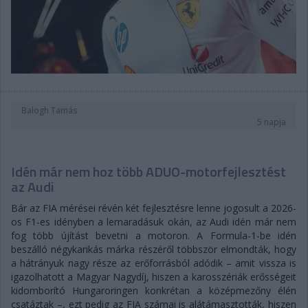
Balogh Tamás
5 napja
Idén már nem hoz több ADUO-motorfejlesztést
az Audi
Bár az FIA mérései révén két fejlesztésre lenne jogosult a 2026-
os F1-es idényben a lemaradásuk okán, az Audi idén már nem
fog több újítást bevetni a motoron. A Formula-1-be idén
beszálló négykarikás márka részéről többször elmondták, hogy
a hátrányuk nagy része az erőforrásból adódik – amit vissza is
igazolhatott a Magyar Nagydíj, hiszen a karosszériák erősségeit
kidomborító Hungaroringen konkrétan a középmezőny élén
csatáztak –, ezt pedig az FIA számai is alátámasztották, hiszen