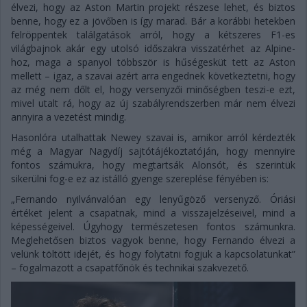
élvezi, hogy az Aston Martin projekt részese lehet, és biztos
benne, hogy ez a jövőben is így marad. Bár a korábbi hetekben
felröppentek találgatások arról, hogy a kétszeres F1-es
világbajnok akár egy utolsó időszakra visszatérhet az Alpine-
hoz, maga a spanyol többször is hűségesküt tett az Aston
mellett – igaz, a szavai azért arra engednek következtetni, hogy
az még nem dőlt el, hogy versenyzői minőségben teszi-e ezt,
mivel utalt rá, hogy az új szabályrendszerben már nem élvezi
annyira a vezetést mindig.
Hasonlóra utalhattak Newey szavai is, amikor arról kérdezték
még a Magyar Nagydíj sajtótájékoztatóján, hogy mennyire
fontos számukra, hogy megtartsák Alonsót, és szerintük
sikerülni fog-e ez az istálló gyenge szereplése fényében is:
„Fernando nyilvánvalóan egy lenyűgöző versenyző. Óriási
értéket jelent a csapatnak, mind a visszajelzéseivel, mind a
képességeivel. Úgyhogy természetesen fontos számunkra.
Meglehetősen biztos vagyok benne, hogy Fernando élvezi a
velünk töltött idejét, és hogy folytatni fogjuk a kapcsolatunkat”
– fogalmazott a csapatfőnök és technikai szakvezető.