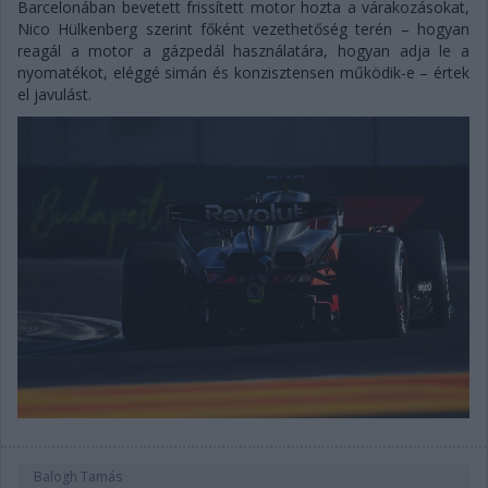
Barcelonában bevetett frissített motor hozta a várakozásokat,
Nico Hülkenberg szerint főként vezethetőség terén – hogyan
reagál a motor a gázpedál használatára, hogyan adja le a
nyomatékot, eléggé simán és konzisztensen működik-e – értek
el javulást.
Balogh Tamás