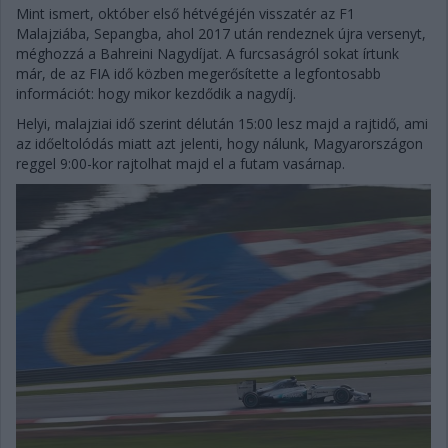
Mint ismert, október első hétvégéjén visszatér az F1
Malajziába, Sepangba, ahol 2017 után rendeznek újra versenyt,
méghozzá a Bahreini Nagydíjat. A furcsaságról sokat írtunk
már, de az FIA idő közben megerősítette a legfontosabb
információt: hogy mikor kezdődik a nagydíj.
Helyi, malajziai idő szerint délután 15:00 lesz majd a rajtidő, ami
az időeltolódás miatt azt jelenti, hogy nálunk, Magyarországon
reggel 9:00-kor rajtolhat majd el a futam vasárnap.