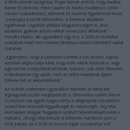
A Blick veterán újságírója, Roger Benoit arról írt, hogy barátai,
Bernie Ecclestone, Peter Sauber és Marko továbbra is szinte
minden szabadedzést, időmérőt és futamot figyelemmel követ.
„Lenyűgöz a nézők lelkesedése. A futamok általában
izgalmasak. Legutóbb például Magyarországon is, ahol
korábban gyakran előzés nélküli vonatozást láthattunk” –
mondta Marko, aki ugyanakkor úgy érzi, a 2026-os technikai
szabályok miatt nem minden látványos előzés tekinthető valódi
csatának.
„Egyértelmű, hogy a szurkolók szeretik a sok előzést. Sajnos
azonban aligha tudja bárki, hogy ezek valódi előzések-e, vagy
egyszerűen a helyzetből adódnak. Sokszor csak azért fékeznek
ki látványosan egy autót, mert az előtte haladónak éppen
töltenie kell az akkumulátorát.”
Az osztrák szakember ugyanakkor kiemelte az idény két
legnagyobb pozitív meglepetését is. Elmondása szerint Bernie
Ecclestone-nal együtt nagyra tartja a világbajnoki összetettet
vezető Kimi Antonelli higgadtságát és sebességét, míg Max
Verstappen Magyar Nagydíjon nyújtott teljesítményét külön is
méltatta: „Ahogy Max kétszer is kifékezte Hamiltont azon a
szűk pályán, az a 2026-os szezon egyik csúcspontja volt.”