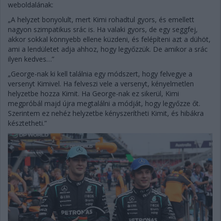
weboldalának:
„A helyzet bonyolult, mert Kimi rohadtul gyors, és emellett
nagyon szimpatikus srác is. Ha valaki gyors, de egy seggfej,
akkor sokkal könnyebb ellene küzdeni, és felépíteni azt a dühöt,
ami a lendületet adja ahhoz, hogy legyőzzük. De amikor a srác
ilyen kedves…”
„George-nak ki kell találnia egy módszert, hogy felvegye a
versenyt Kimivel. Ha felveszi vele a versenyt, kényelmetlen
helyzetbe hozza Kimit. Ha George-nak ez sikerül, Kimi
megpróbál majd újra megtalálni a módját, hogy legyőzze őt.
Szerintem ez nehéz helyzetbe kényszerítheti Kimit, és hibákra
késztetheti.”