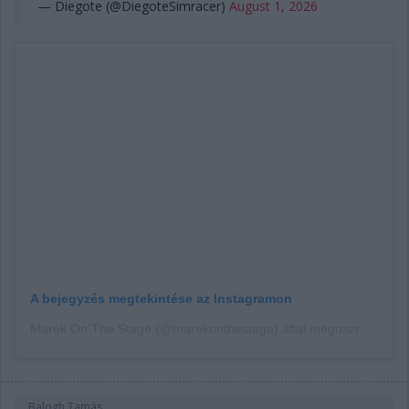
— Diegote (@DiegoteSimracer)
August 1, 2026
A bejegyzés megtekintése az Instagramon
Marek On The Stage (@marekonthestage) által megosztott bejegyzés
Balogh Tamás