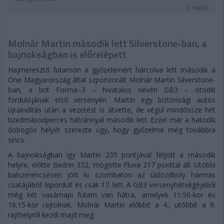
5 napja
Molnár Martin második lett Silverstone-ban, a
bajnokságban is előrelépett
Hajmeresztő futamon a győzelemért harcolva lett második a
One Magyarország által szponzorált Molnár Martin Silverstone-
ban, a brit Forma–3 – hivatalos nevén GB3 – ötödik
fordulójának első versenyén. Martin egy biztonsági autós
újraindítás után a vezetést is átvette, de végül mindössze hét
tizedmásodperces hátránnyal második lett. Ezzel már a hatodik
dobogós helyét szerezte úgy, hogy győzelme még továbbra
sincs.
A bajnokságban így Martin 235 pontjával feljött a második
helyre, előtte Bedrin 332, mögötte Fluxa 217 ponttal áll. Utóbbi
balszerencsésen jött ki szombaton az üldözőboly hármas
csatájából: kipördült és csak 17. lett. A GB3 versenyhétvégéjéből
még két vasárnapi futam van hátra, amelyek 11:50-kor és
16:15-kor rajtolnak. Molnár Martin előbbit a 4., utóbbit a 9.
rajthelyről kezdi majd meg.