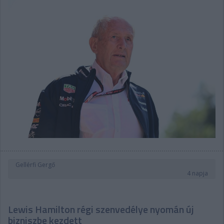
Gellérfi Gergő
4 napja
Lewis Hamilton régi szenvedélye nyomán új
bizniszbe kezdett