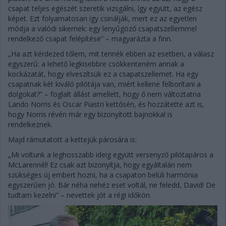
csapat teljes egészét szeretik vizsgálni, így együtt, az egész
képet. Ezt folyamatosan így csinálják, mert ez az egyetlen
módja a valódi sikernek: egy lenyűgöző csapatszellemmel
rendelkező csapat felépítése” – magyarázta a finn.
„Ha azt kérdezed tőlem, mit tennék ebben az esetben, a válasz
egyszerű: a lehető legkisebbre csökkenteném annak a
kockázatát, hogy elveszítsük ez a csapatszellemet. Ha egy
csapatnak két kiváló pilótája van, miért kellene felborítani a
dolgokat?” – foglalt állást amellett, hogy ő nem változtatna
Lando Norris és Oscar Piastri kettősén, és hozzátette azt is,
hogy Norris révén már egy bizonyított bajnokkal is
rendelkeznek.
Majd rámutatott a kettejük párosára is:
„Mi voltunk a leghosszabb ideig együtt versenyző pilótapáros a
McLarennél! Ez csak azt bizonyítja, hogy egyáltalán nem
szükséges új embert hozni, ha a csapaton belüli harmónia
egyszerűen jó. Bár néha nehéz eset voltál, ne feledd, David! De
tudtam kezelni” – nevettek jót a régi időkön.