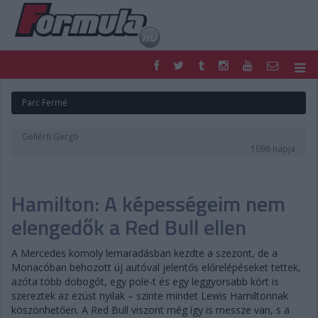
F1
PARC FERMÉ
Parc Fermé
FORMULA
MOTOR
NEMZETKÖZI
HAZAI
Gellérfi Gergő
RETRO
EGYÉB
1096 napja
PODCAST
SHOP
LIVE
TIPPJÁTÉK
Hamilton: A képességeim nem
DIGITÁLIS MAGAZIN
PONTÁLLÁSOK
VERSENYNAPTÁRAK
elengedők a Red Bull ellen
A Mercedes komoly lemaradásban kezdte a szezont, de a
Monacóban behozott új autóval jelentős előrelépéseket tettek,
azóta több dobogót, egy pole-t és egy leggyorsabb kört is
szereztek az ezüst nyilak – szinte mindet Lewis Hamiltonnak
köszönhetően. A Red Bull viszont még így is messze van, s a