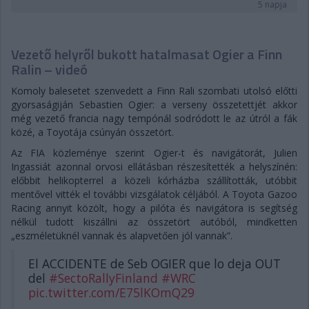
5 napja
Vezető helyről bukott hatalmasat Ogier a Finn
Ralin – videó
Komoly balesetet szenvedett a Finn Rali szombati utolsó előtti
gyorsaságiján Sebastien Ogier: a verseny összetettjét akkor
még vezető francia nagy tempónál sodródott le az útról a fák
közé, a Toyotája csúnyán összetört.
Az FIA közleménye szerint Ogier-t és navigátorát, Julien
Ingassiát azonnal orvosi ellátásban részesítették a helyszínén:
előbbit helikopterrel a közeli kórházba szállították, utóbbit
mentővel vitték el további vizsgálatok céljából. A Toyota Gazoo
Racing annyit közölt, hogy a pilóta és navigátora is segítség
nélkül tudott kiszállni az összetört autóból, mindketten
„eszméletüknél vannak és alapvetően jól vannak”.
El ACCIDENTE de Seb OGIER que lo deja OUT
del
#SectoRallyFinland
#WRC
pic.twitter.com/E75lKOmQ29