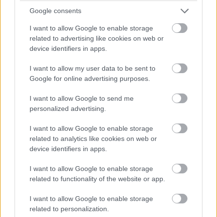
Google consents
I want to allow Google to enable storage
related to advertising like cookies on web or
device identifiers in apps.
I want to allow my user data to be sent to
Google for online advertising purposes.
I want to allow Google to send me
personalized advertising.
I want to allow Google to enable storage
Balogh Tamás
related to analytics like cookies on web or
3 napja
device identifiers in apps.
I want to allow Google to enable storage
Nem tud úrrá lenni a fékproblémákon a Cadillac
related to functionality of the website or app.
Hiába hoztak az F1-es Magyar Nagydíjra fejlesztést is hozzá,
I want to allow Google to enable storage
továbbra is szenvednek a fékhűtési problémáktól a Cadillacnél –
related to personalization.
ismerte el Valtteri Bottas. A gond a leglátványosabban