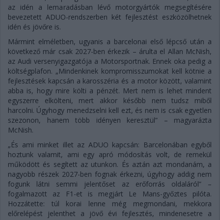
az idén a lemaradásban lévő motorgyártók megsegítésére
bevezetett ADUO-rendszerben két fejlesztést eszközölhetnek
idén és jövőre is.
Mármint elméletben, ugyanis a barcelonai első lépcső után a
következő már csak 2027-ben érkezik – árulta el Allan McNish,
az Audi versenyigazgatója a Motorsportnak. Ennek oka pedig a
költségplafon. „Mindenkinek kompromisszumokat kell kötnie a
fejlesztések kapcsán a karosszéria és a motor között, valamint
abba is, hogy mire költi a pénzét. Mert nem is lehet mindent
egyszerre elkölteni, mert akkor később nem tudsz miből
harcolni. Úgyhogy menedzselni kell ezt, és nem is csak egyetlen
szezonon, hanem több idényen keresztül” – magyarázta
McNish.
„És ami minket illet az ADUO kapcsán: Barcelonában egyből
hoztunk valamit, ami egy apró módosítás volt, de remekül
működött és segített az utunkon. És aztán azt mondanám, a
nagyobb részek 2027-ben fognak érkezni, úgyhogy addig nem
fogunk látni semmi jelentőset az erőforrás oldaláról” –
fogalmazott az F1-et is megjárt Le Mans-győztes pilóta.
Hozzátette: túl korai lenne még megmondani, mekkora
előrelépést jelenthet a jövő évi fejlesztés, mindenesetre a