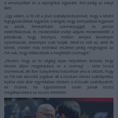
a versenyzőket és a rajongókat egyaránt. Ami pedig az irányt
illeti:
„Úgy vélem, a fő cél a jövő szabályrendszerével, hogy a lehető
legegyszerűbbek legyenek a dolgok, hogy könnyebbek legyenek
az autók, fenntartható üzemanyaggal, és persze
elektrifikációval, és mindezekkel esélyt adjunk mindenekelőtt a
pilótáknak, hogy bizonyos módon annyira keményen
nyomhassák, amennyire csak tudják. Mivel ez volt az, amit ők
kértek, minden más technikai részletet pedig meghagyok az
FIA-nak, hogy előkészítsék a megfelelő csomagot.”
„Hiszem, hogy az év végéig olyan helyzetben leszünk, hogy
készen álljon megvitatásra ez a csomag” – tette hozzá
Domenicali, aki Ben Sulayamhez hasonlóan arra is célzott, hogy
az FIA-nak abszolút jogában áll a mostani ötéves szabályciklus
lejárta után akár egyoldalúan dönteni a műszaki szabályzatról,
de örülnek, ha egyeztetések során jutnak közös
megállapodásra az összes érintettel.