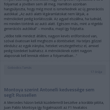
folyamat a jövőben sem áll meg, Hamilton azonban
hangsúlyozta, hogy még most is ismerkednek az új generációs
autókkal: „Az autó alatti légáramlatokat nem látjuk, a
mérnököket pedig korlátozzák. Az agyad elszállna, ha tudnád,
mi minden történik az autó alatt. Egészen más, mint a régebbi
generációs autókkal” – mondta, majd így folytatta.
„Időbe telik mindezt átlátni, nagyon kevés erőforrásod van,
szóval óvatosan kell meghozni a döntéseket. Ha teljes gőzzel
elindulsz az egyik irányba, heteket vesztegethetsz el, amivel
pedig tizedeket bukhatsz. A mérnököknek ezért nagyon
alaposnak kell lenniük ebben a folyamatban…”
Gobodics Tamás
17 órája
Montoya szerint Antonelli kedvessége sem
segít Russellen
A Mercedes házon belüli küzdelemről beszélve a korábbi pilóta,
Juan Pablo Montoya így fogalmazott az F1 hivatalos