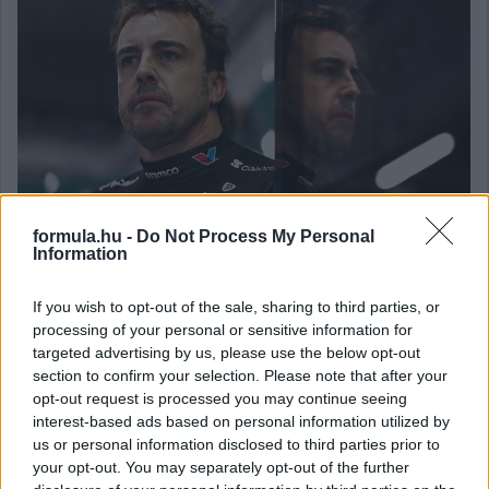
formula.hu -
Do Not Process My Personal
Information
If you wish to opt-out of the sale, sharing to third parties, or
Balogh Tamás
processing of your personal or sensitive information for
3 napja
targeted advertising by us, please use the below opt-out
section to confirm your selection. Please note that after your
opt-out request is processed you may continue seeing
Lassuló fejlesztési ütemre számít a Red Bull
interest-based ads based on personal information utilized by
us or personal information disclosed to third parties prior to
Mivel egy új F1-es szabályrendszer első idényéről van szó,
your opt-out. You may separately opt-out of the further
várható volt, hogy kiélezett lesz a fejlesztési háború a csapatok