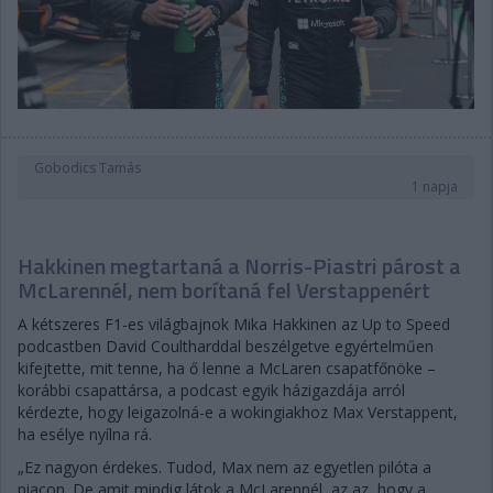
Gobodics Tamás
1 napja
Hakkinen megtartaná a Norris-Piastri párost a
McLarennél, nem borítaná fel Verstappenért
A kétszeres F1-es világbajnok Mika Hakkinen az Up to Speed
podcastben David Coultharddal beszélgetve egyértelműen
kifejtette, mit tenne, ha ő lenne a McLaren csapatfőnöke –
korábbi csapattársa, a podcast egyik házigazdája arról
kérdezte, hogy leigazolná-e a wokingiakhoz Max Verstappent,
ha esélye nyílna rá.
„Ez nagyon érdekes. Tudod, Max nem az egyetlen pilóta a
piacon. De amit mindig látok a McLarennél, az az, hogy a