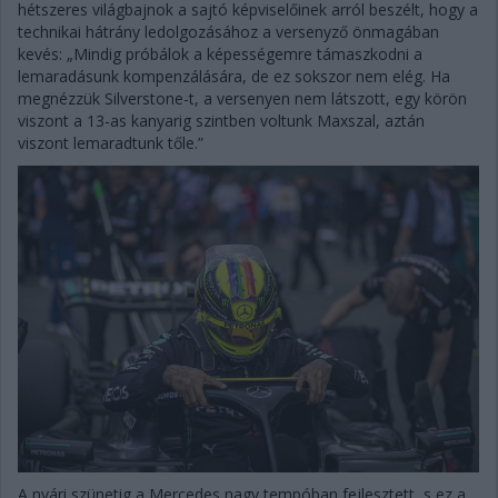
hétszeres világbajnok a sajtó képviselőinek arról beszélt, hogy a
technikai hátrány ledolgozásához a versenyző önmagában
kevés: „Mindig próbálok a képességemre támaszkodni a
lemaradásunk kompenzálására, de ez sokszor nem elég. Ha
megnézzük Silverstone-t, a versenyen nem látszott, egy körön
viszont a 13-as kanyarig szintben voltunk Maxszal, aztán
viszont lemaradtunk tőle.”
A nyári szünetig a Mercedes nagy tempóban fejlesztett, s ez a