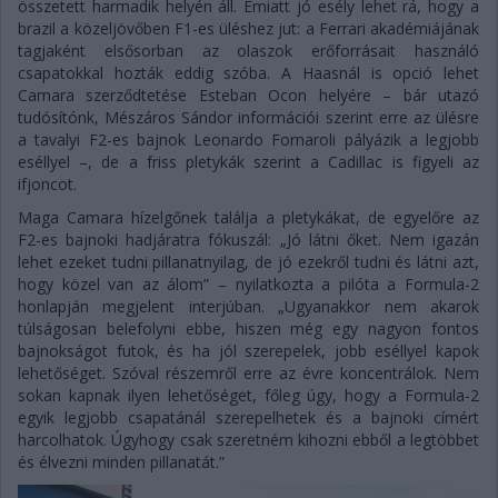
összetett harmadik helyén áll. Emiatt jó esély lehet rá, hogy a
brazil a közeljövőben F1-es üléshez jut: a Ferrari akadémiájának
tagjaként elsősorban az olaszok erőforrásait használó
csapatokkal hozták eddig szóba. A Haasnál is opció lehet
Camara szerződtetése Esteban Ocon helyére – bár utazó
tudósítónk, Mészáros Sándor információi szerint erre az ülésre
a tavalyi F2-es bajnok Leonardo Fornaroli pályázik a legjobb
eséllyel –, de a friss pletykák szerint a Cadillac is figyeli az
ifjoncot.
Maga Camara hízelgőnek találja a pletykákat, de egyelőre az
F2-es bajnoki hadjáratra fókuszál: „Jó látni őket. Nem igazán
lehet ezeket tudni pillanatnyilag, de jó ezekről tudni és látni azt,
hogy közel van az álom” – nyilatkozta a pilóta a Formula-2
honlapján megjelent interjúban. „Ugyanakkor nem akarok
túlságosan belefolyni ebbe, hiszen még egy nagyon fontos
bajnokságot futok, és ha jól szerepelek, jobb eséllyel kapok
lehetőséget. Szóval részemről erre az évre koncentrálok. Nem
sokan kapnak ilyen lehetőséget, főleg úgy, hogy a Formula-2
egyik legjobb csapatánál szerepelhetek és a bajnoki címért
harcolhatok. Úgyhogy csak szeretném kihozni ebből a legtöbbet
és élvezni minden pillanatát.”