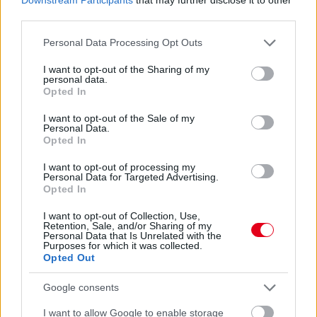
third parties.
„George-nak ki kell találnia egy módszert, hogy felvegye a
versenyt Kimivel. Ha felveszi vele a versenyt, kényelmetlen
Please note that this website/app uses one or more Google
Personal Data Processing Opt Outs
helyzetbe hozza Kimit. Ha George-nak ez sikerül, Kimi
services and may gather and store information including but
megpróbál majd újra megtalálni a módját, hogy legyőzze őt.
not limited to your visit or usage behaviour. You may click to
I want to opt-out of the Sharing of my
Szerintem ez nehéz helyzetbe kényszerítheti Kimit, és hibákra
personal data.
grant or deny consent to Google and its third-party tags to
késztetheti.”
Opted In
use your data for below specified purposes in below Google
consent section.
I want to opt-out of the Sale of my
Personal Data.
Opted In
I want to opt-out of processing my
Personal Data for Targeted Advertising.
Opted In
I want to opt-out of Collection, Use,
Retention, Sale, and/or Sharing of my
Personal Data that Is Unrelated with the
Purposes for which it was collected.
Opted Out
Google consents
I want to allow Google to enable storage