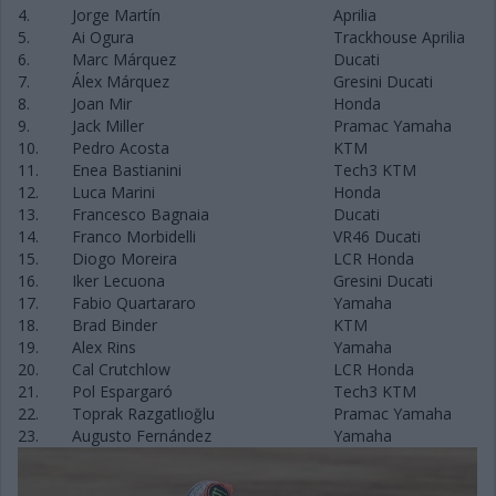
4.
Jorge Martín
Aprilia
5.
Ai Ogura
Trackhouse Aprilia
6.
Marc Márquez
Ducati
7.
Álex Márquez
Gresini Ducati
8.
Joan Mir
Honda
9.
Jack Miller
Pramac Yamaha
10.
Pedro Acosta
KTM
11.
Enea Bastianini
Tech3 KTM
12.
Luca Marini
Honda
13.
Francesco Bagnaia
Ducati
14.
Franco Morbidelli
VR46 Ducati
15.
Diogo Moreira
LCR Honda
16.
Iker Lecuona
Gresini Ducati
17.
Fabio Quartararo
Yamaha
18.
Brad Binder
KTM
19.
Alex Rins
Yamaha
20.
Cal Crutchlow
LCR Honda
21.
Pol Espargaró
Tech3 KTM
22.
Toprak Razgatlıoğlu
Pramac Yamaha
23.
Augusto Fernández
Yamaha