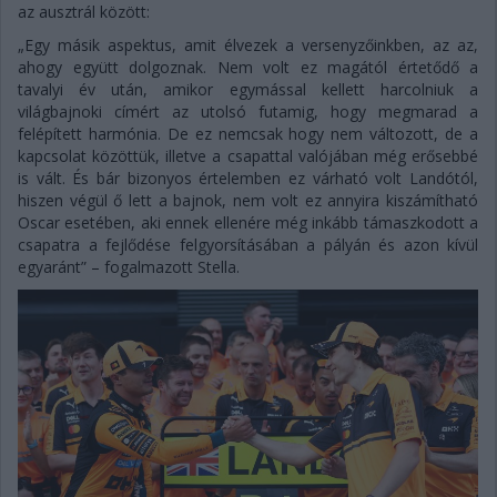
az ausztrál között:
„Egy másik aspektus, amit élvezek a versenyzőinkben, az az,
ahogy együtt dolgoznak. Nem volt ez magától értetődő a
tavalyi év után, amikor egymással kellett harcolniuk a
világbajnoki címért az utolsó futamig, hogy megmarad a
felépített harmónia. De ez nemcsak hogy nem változott, de a
kapcsolat közöttük, illetve a csapattal valójában még erősebbé
is vált. És bár bizonyos értelemben ez várható volt Landótól,
hiszen végül ő lett a bajnok, nem volt ez annyira kiszámítható
Oscar esetében, aki ennek ellenére még inkább támaszkodott a
csapatra a fejlődése felgyorsításában a pályán és azon kívül
egyaránt” – fogalmazott Stella.