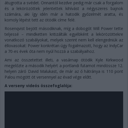
átugrotta a svédet. Onnantól kezdve pedig már csak a forgalom
és a lekörözöttek jelentettek kihívást a négyszeres bajnok
számára, aki így idén már a hatodik győzelmét aratta, és
komoly lépést tett az ötödik címe felé.
Rosenqvist bejött másodiknak, míg a dobogót Will Power tette
teljessé – mindketten kritizálták egyébként a lekörözöttekre
vonatkozó szabályokat, melyek szerint nem kell elengedniük az
éllovasokat: Power konkrétan úgy fogalmazott, hogy az IndyCar
a 70-es évek óta nem nyúl hozzá a szabályaihoz.
Ami az összetettet illeti, a vasárnap ötödik Kyle Kirkwood
megelőzte a második helyért a portlandi futamot mindössze 12.
helyen záró David Malukast, de már az ő hátránya is 110 pont
Palou mögött öt versennyel az évad vége előtt.
A verseny videós összefoglalója: