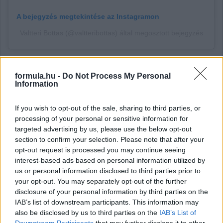
A bejegyzés megtekintése az Instagramon
Valtteri Bottas (@valtteribottas) által megosztott bejegyzés
Gobodics Tamás
formula.hu -
Do Not Process My Personal
Information
3 napja
If you wish to opt-out of the sale, sharing to third parties, or
Montoya szerint Antonelli kedvessége sem
processing of your personal or sensitive information for
segít Russellen
targeted advertising by us, please use the below opt-out
section to confirm your selection. Please note that after your
A Mercedes házon belüli küzdelemről beszélve a korábbi pilóta,
opt-out request is processed you may continue seeing
Juan Pablo Montoya így fogalmazott az F1 hivatalos
interest-based ads based on personal information utilized by
weboldalának:
us or personal information disclosed to third parties prior to
„A helyzet bonyolult, mert Kimi rohadtul gyors, és emellett
your opt-out. You may separately opt-out of the further
nagyon szimpatikus srác is. Ha valaki gyors, de egy seggfej,
disclosure of your personal information by third parties on the
akkor sokkal könnyebb ellene küzdeni, és felépíteni azt a dühöt,
IAB’s list of downstream participants. This information may
ami a lendületet adja ahhoz, hogy legyőzzük. De amikor a srác
also be disclosed by us to third parties on the
IAB’s List of
ilyen kedves…”
Downstream Participants
that may further disclose it to other