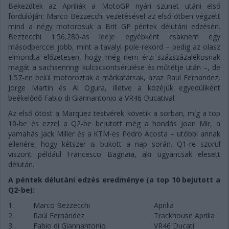
Bekezdtek az Apriliák a MotoGP nyári szünet utáni első
fordulóján: Marco Bezzecchi vezetésével az első ötben végzett
mind a négy motorosuk a Brit GP péntek délutáni edzésén.
Bezzecchi 1:56,280-as ideje egyébként csaknem egy
másodperccel jobb, mint a tavalyi pole-rekord – pedig az olasz
elmondta előzetesen, hogy még nem érzi százszázalékosnak
magát a sachsenringi kulcscsontsérülése és műtétje után –, de
1:57-en belül motoroztak a márkatársak, azaz Raul Fernandez,
Jorge Martin és Ai Ogura, illetve a közéjük egyedüliként
beékelődő Fabio di Giannantonio a VR46 Ducatival.
Az első ötöst a Marquez testvérek követik a sorban, míg a top
10-be és ezzel a Q2-be bejutott még a hondás Joan Mir, a
yamahás Jack Miller és a KTM-es Pedro Acosta – utóbbi annak
ellenére, hogy kétszer is bukott a nap során. Q1-re szorul
viszont például Francesco Bagnaia, aki ugyancsak elesett
délután.
A péntek délutáni edzés eredménye (a top 10 bejutott a
Q2-be):
1.
Marco Bezzecchi
Aprilia
2.
Raúl Fernández
Trackhouse Aprilia
3.
Fabio di Giannantonio
VR46 Ducati