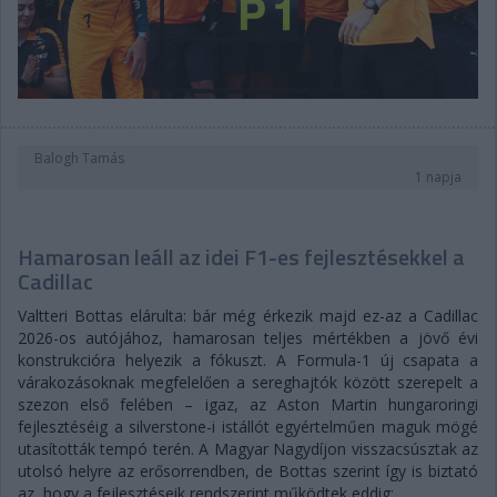
Balogh Tamás
1 napja
Hamarosan leáll az idei F1-es fejlesztésekkel a
Cadillac
Valtteri Bottas elárulta: bár még érkezik majd ez-az a Cadillac
2026-os autójához, hamarosan teljes mértékben a jövő évi
konstrukcióra helyezik a fókuszt. A Formula-1 új csapata a
várakozásoknak megfelelően a sereghajtók között szerepelt a
szezon első felében – igaz, az Aston Martin hungaroringi
fejlesztéséig a silverstone-i istállót egyértelműen maguk mögé
utasították tempó terén. A Magyar Nagydíjon visszacsúsztak az
utolsó helyre az erősorrendben, de Bottas szerint így is biztató
az, hogy a fejlesztéseik rendszerint működtek eddig: