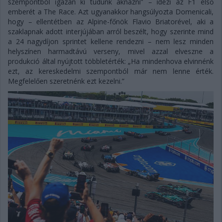
szempontból igazán ki tudunk aknázni” – idézi az F1 első
emberét a The Race. Azt ugyanakkor hangsúlyozta Domenicali,
hogy – ellentétben az Alpine-főnök Flavio Briatorével, aki a
szaklapnak adott interjújában arról beszélt, hogy szerinte mind
a 24 nagydíjon sprintet kellene rendezni – nem lesz minden
helyszínen harmadtávú verseny, mivel azzal elveszne a
produkció által nyújtott többletérték: „Ha mindenhova elvinnénk
ezt, az kereskedelmi szempontból már nem lenne érték.
Megfelelően szeretnénk ezt kezelni.”