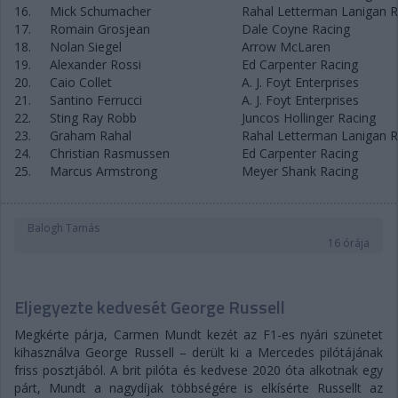
16.
Mick Schumacher
Rahal Letterman Lanigan R
17.
Romain Grosjean
Dale Coyne Racing
18.
Nolan Siegel
Arrow McLaren
19.
Alexander Rossi
Ed Carpenter Racing
20.
Caio Collet
A. J. Foyt Enterprises
21.
Santino Ferrucci
A. J. Foyt Enterprises
22.
Sting Ray Robb
Juncos Hollinger Racing
23.
Graham Rahal
Rahal Letterman Lanigan R
24.
Christian Rasmussen
Ed Carpenter Racing
25.
Marcus Armstrong
Meyer Shank Racing
Balogh Tamás
16 órája
Eljegyezte kedvesét George Russell
Megkérte párja, Carmen Mundt kezét az F1-es nyári szünetet
kihasználva George Russell – derült ki a Mercedes pilótájának
friss posztjából. A brit pilóta és kedvese 2020 óta alkotnak egy
párt, Mundt a nagydíjak többségére is elkísérte Russellt az