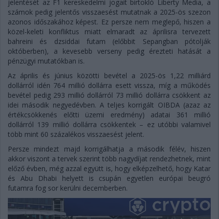
jelentését az F1 kereskedelmi jogait birtokló Liberty Media, a
számok pedig jelentős visszaesést mutatnak a 2025-ös szezon
azonos időszakához képest. Ez persze nem meglepő, hiszen a
közel-keleti konfliktus miatt elmaradt az áprilisra tervezett
bahreini és dzsiddai futam (előbbit Sepangban pótolják
októberben), a kevesebb verseny pedig érezteti hatását a
pénzügyi mutatókban is.
Az április és június közötti bevétel a 2025-ös 1,22 milliárd
dollárról idén 764 millió dollárra esett vissza, míg a működés
bevétel pedig 293 millió dollárról 73 millió dollárra csökkent az
idei második negyedévben. A teljes korrigált OIBDA (azaz az
értékcsökkenés előtti üzemi eredmény) adatai 361 millió
dollárról 139 millió dollárra csökkentek – ez utóbbi valamivel
több mint 60 százalékos visszaesést jelent.
Persze mindezt majd korrigálhatja a második félév, hiszen
akkor viszont a tervek szerint több nagydíjat rendezhetnek, mint
előző évben, még azzal együtt is, hogy elképzelhető, hogy Katar
és Abu Dhabi helyett is csupán egyetlen európai beugró
futamra fog sor kerülni decemberben.