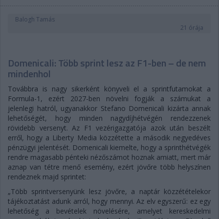
Balogh Tamás
21 órája
Domenicali: Több sprint lesz az F1-ben – de nem
mindenhol
Továbbra is nagy sikerként könyveli el a sprintfutamokat a
Formula-1, ezért 2027-ben növelni fogják a számukat a
jelenlegi hatról, ugyanakkor Stefano Domenicali kizárta annak
lehetőségét, hogy minden nagydíjhétvégén rendezzenek
rövidebb versenyt. Az F1 vezérigazgatója azok után beszélt
erről, hogy a Liberty Media közzétette a második negyedéves
pénzügyi jelentését. Domenicali kiemelte, hogy a sprinthétvégék
rendre magasabb pénteki nézőszámot hoznak amiatt, mert már
aznap van tétre menő esemény, ezért jövőre több helyszínen
rendeznek majd sprintet:
„Több sprintversenyünk lesz jövőre, a naptár közzétételekor
tájékoztatást adunk arról, hogy mennyi. Az elv egyszerű: ez egy
lehetőség a bevételek növelésére, amelyet kereskedelmi