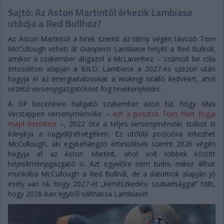
Sajtó: Az Aston Martintól érkezik Lambiase
utódja a Red Bullhoz?
Az Aston Martintól a hírek szerint az idény végén távozó Tom
McCullough veheti át Gianpiero Lambiase helyét a Red Bullnál,
amikor a szakember átigazol a McLarenhez – számolt be róla
értesülései alapján a BILD. Lambiase a 2027-es szezon után
hagyja el az energiaitalosokat a wokingi istálló kedvéért, ahol
vezető versenyigazgatóként fog tevékenykedni.
A GP becenévre hallgató szakember azon túl, hogy Max
Verstappen versenymérnöke –
ezt a posztot Tom Hart fogja
majd betölteni
–, 2022 óta a teljes versenymérnöki stábot is
irányítja a nagydíjhétvégéken. Ez utóbbi pozícióra érkezhet
McCullough, aki egybehangzó értesülések szerint 2026 végén
hagyja el az Aston Martint, ahol volt többek között
teljesítményigazgató is. Azt egyelőre nem tudni, mikor állhat
munkába McCullough a Red Bullnál, de a dátumok alapján jó
esély van rá, hogy 2027-et „kertészkedési szabadsággal” tölti,
hogy 2028-ban egyből válthassa Lambiasét.