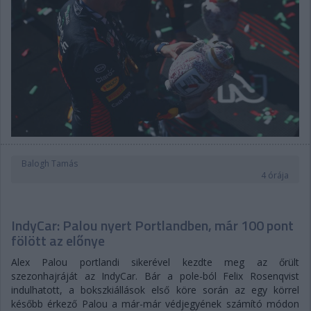
Balogh Tamás
4 órája
IndyCar: Palou nyert Portlandben, már 100 pont
fölött az előnye
Alex Palou portlandi sikerével kezdte meg az őrült
szezonhajráját az IndyCar. Bár a pole-ból Felix Rosenqvist
indulhatott, a bokszkiállások első köre során az egy körrel
később érkező Palou a már-már védjegyének számító módon