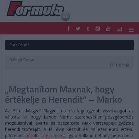
F1
PARC FERMÉ
Parc Fermé
FORMULA
MOTOR
NEMZETKÖZI
HAZAI
Balogh Tamás
RETRO
EGYÉB
1110 napja
PODCAST
SHOP
LIVE
TIPPJÁTÉK
„Megtanítom Maxnak, hogy
DIGITÁLIS MAGAZIN
PONTÁLLÁSOK
VERSENYNAPTÁRAK
értékelje a Herendit” – Marko
Az F1-es Magyar Nagydíj után a legnagyobb visszhangot az
váltotta ki, hogy Lando Norris szerencsétlen pezsgőbontós
mozdulatával leverte és összetörte Max Verstappen győztes
herendi trófeáját. A fél évig készült és 40 ezer euró értékű
porcelánt
pótolni fogja a cég
, így a holland néhány héten belül