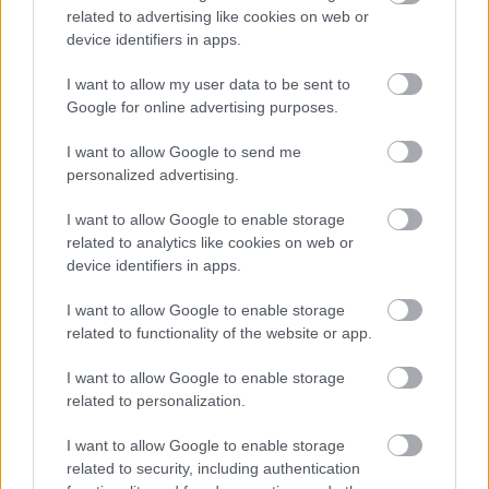
related to advertising like cookies on web or
Gobodics Tamás
device identifiers in apps.
4 napja
I want to allow my user data to be sent to
Google for online advertising purposes.
Hakkinen megtartaná a Norris-Piastri párost a
McLarennél, nem borítaná fel Verstappenért
I want to allow Google to send me
personalized advertising.
A kétszeres F1-es világbajnok Mika Hakkinen az Up to Speed
podcastben David Coultharddal beszélgetve egyértelműen
I want to allow Google to enable storage
kifejtette, mit tenne, ha ő lenne a McLaren csapatfőnöke –
related to analytics like cookies on web or
korábbi csapattársa, a podcast egyik házigazdája arról
device identifiers in apps.
kérdezte, hogy leigazolná-e a wokingiakhoz Max Verstappent,
ha esélye nyílna rá.
I want to allow Google to enable storage
„Ez nagyon érdekes. Tudod, Max nem az egyetlen pilóta a
related to functionality of the website or app.
piacon. De amit mindig látok a McLarennél, az az, hogy a
csapat teljes egészét szeretik vizsgálni, így együtt, az egész
I want to allow Google to enable storage
képet. Ezt folyamatosan így csinálják, mert ez az egyetlen
related to personalization.
módja a valódi sikernek: egy lenyűgöző csapatszellemmel
rendelkező csapat felépítése” – magyarázta a finn.
I want to allow Google to enable storage
related to security, including authentication
„Ha azt kérdezed tőlem, mit tennék ebben az esetben, a válasz