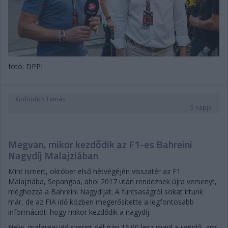
fotó: DPPI
Gobodics Tamás
5 napja
Megvan, mikor kezdődik az F1-es Bahreini
Nagydíj Malajziában
Mint ismert, október első hétvégéjén visszatér az F1
Malajziába, Sepangba, ahol 2017 után rendeznek újra versenyt,
méghozzá a Bahreini Nagydíjat. A furcsaságról sokat írtunk
már, de az FIA idő közben megerősítette a legfontosabb
információt: hogy mikor kezdődik a nagydíj.
Helyi, malajziai idő szerint délután 15:00 lesz majd a rajtidő, ami