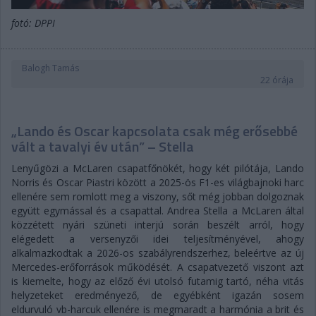
fotó: DPPI
Balogh Tamás
22 órája
„Lando és Oscar kapcsolata csak még erősebbé
vált a tavalyi év után” – Stella
Lenyűgözi a McLaren csapatfőnökét, hogy két pilótája, Lando
Norris és Oscar Piastri között a 2025-ös F1-es világbajnoki harc
ellenére sem romlott meg a viszony, sőt még jobban dolgoznak
együtt egymással és a csapattal. Andrea Stella a McLaren által
közzétett nyári szüneti interjú során beszélt arról, hogy
elégedett a versenyzői idei teljesítményével, ahogy
alkalmazkodtak a 2026-os szabályrendszerhez, beleértve az új
Mercedes-erőforrások működését. A csapatvezető viszont azt
is kiemelte, hogy az előző évi utolsó futamig tartó, néha vitás
helyzeteket eredményező, de egyébként igazán sosem
eldurvuló vb-harcuk ellenére is megmaradt a harmónia a brit és