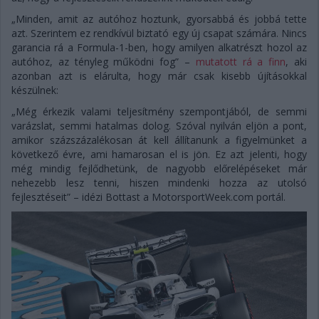
„Minden, amit az autóhoz hoztunk, gyorsabbá és jobbá tette
azt. Szerintem ez rendkívül biztató egy új csapat számára. Nincs
garancia rá a Formula-1-ben, hogy amilyen alkatrészt hozol az
autóhoz, az tényleg működni fog” –
mutatott rá a finn
, aki
azonban azt is elárulta, hogy már csak kisebb újításokkal
készülnek:
„Még érkezik valami teljesítmény szempontjából, de semmi
varázslat, semmi hatalmas dolog. Szóval nyilván eljön a pont,
amikor százszázalékosan át kell állítanunk a figyelmünket a
következő évre, ami hamarosan el is jön. Ez azt jelenti, hogy
még mindig fejlődhetünk, de nagyobb előrelépéseket már
nehezebb lesz tenni, hiszen mindenki hozza az utolsó
fejlesztéseit” – idézi Bottast a MotorsportWeek.com portál.