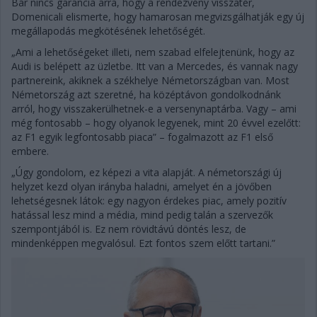
Bár nincs garancia arra, hogy a rendezvény visszatér,
Domenicali elismerte, hogy hamarosan megvizsgálhatják egy új
megállapodás megkötésének lehetőségét.
„Ami a lehetőségeket illeti, nem szabad elfelejtenünk, hogy az
Audi is belépett az üzletbe. Itt van a Mercedes, és vannak nagy
partnereink, akiknek a székhelye Németországban van. Most
Németország azt szeretné, ha középtávon gondolkodnánk
arról, hogy visszakerülhetnek-e a versenynaptárba. Vagy – ami
még fontosabb – hogy olyanok legyenek, mint 20 évvel ezelőtt:
az F1 egyik legfontosabb piaca” – fogalmazott az F1 első
embere.
„Úgy gondolom, ez képezi a vita alapját. A németországi új
helyzet kezd olyan irányba haladni, amelyet én a jövőben
lehetségesnek látok: egy nagyon érdekes piac, amely pozitív
hatással lesz mind a média, mind pedig talán a szervezők
szempontjából is. Ez nem rövidtávú döntés lesz, de
mindenképpen megvalósul. Ezt fontos szem előtt tartani.”