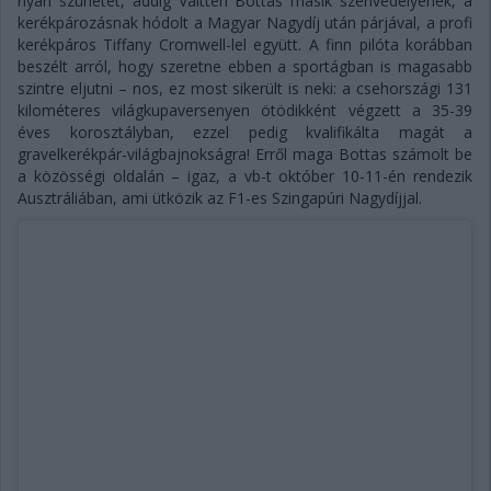
nyári szünetet, addig Valtteri Bottas másik szenvedélyének, a
kerékpározásnak hódolt a Magyar Nagydíj után párjával, a profi
kerékpáros Tiffany Cromwell-lel együtt. A finn pilóta korábban
beszélt arról, hogy szeretne ebben a sportágban is magasabb
szintre eljutni – nos, ez most sikerült is neki: a csehországi 131
kilométeres világkupaversenyen ötödikként végzett a 35-39
éves korosztályban, ezzel pedig kvalifikálta magát a
gravelkerékpár-világbajnokságra! Erről maga Bottas számolt be
a közösségi oldalán – igaz, a vb-t október 10-11-én rendezik
Ausztráliában, ami ütközik az F1-es Szingapúri Nagydíjjal.