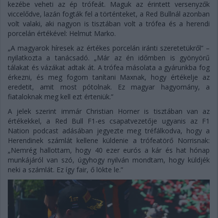
kezébe veheti az ép trófeát. Maguk az érintett versenyzők
viccelődve, lazán fogták fel a történteket, a Red Bullnál azonban
volt valaki, aki nagyon is tisztában volt a trófea és a herendi
porcelán értékével: Helmut Marko.
„A magyarok híresek az értékes porcelán iránti szeretetükről” –
nyilatkozta a tanácsadó. „Már az én időmben is gyönyörű
tálakat és vázákat adtak át. A trófea másolata a gyárunkba fog
érkezni, és meg fogom tanítani Maxnak, hogy értékelje az
eredetit, amit most pótolnak. Ez magyar hagyomány, a
fiataloknak meg kell ezt érteniük.”
A jelek szerint immár Christian Horner is tisztában van az
értékekkel, a Red Bull F1-es csapatvezetője ugyanis az F1
Nation podcast adásában jegyezte meg tréfálkodva, hogy a
Herendinek számlát kellene küldenie a trófeatörő Norrisnak:
„Nemrég hallottam, hogy 40 ezer eurós a kár és hat hónap
munkájáról van szó, úgyhogy nyilván mondtam, hogy küldjék
neki a számlát. Ez így fair, ő lökte le.”