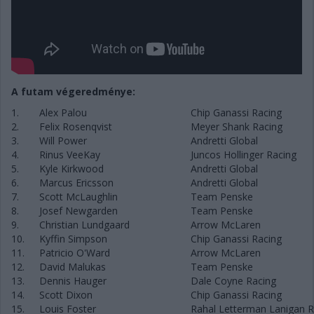
A futam végeredménye:
1.
Alex Palou
Chip Ganassi Racing
2.
Felix Rosenqvist
Meyer Shank Racing
3.
Will Power
Andretti Global
4.
Rinus VeeKay
Juncos Hollinger Racing
5.
Kyle Kirkwood
Andretti Global
6.
Marcus Ericsson
Andretti Global
7.
Scott McLaughlin
Team Penske
8.
Josef Newgarden
Team Penske
9.
Christian Lundgaard
Arrow McLaren
10.
Kyffin Simpson
Chip Ganassi Racing
11.
Patricio O'Ward
Arrow McLaren
12.
David Malukas
Team Penske
13.
Dennis Hauger
Dale Coyne Racing
14.
Scott Dixon
Chip Ganassi Racing
15.
Louis Foster
Rahal Letterman Lanigan R