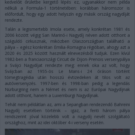
kedvelőit őrületbe kergető lépés ez, ugyanakkor nem példa
nélküli a Formula-1 történetében: korábban háromszor is
előfordult, hogy egy adott helyszín egy másik ország nagydíját
rendezte.
Talán a legismertebb Imola esete, amely konkrétan 1981 és
2006 között végig San Marinó-i Nagydíj néven adott otthont a
száguldó cirkusznak, miközben Olaszországban található a
pálya – egész konkrétan Emilia-Romagna régióban, ahogy azt a
2020 és 2025 között használt elnevezésből tudjuk. Ezen kívül
1982-ben a franciaországi Circuit de Dijon-Prenois versenypálya
a Svájci Nagydíjat rendezte meg: ennek oka az volt, hogy
Svájcban az 1955-ös Le Mans-i 24 óráson történt
tömegtragédia után hosszú évtizedeken át tilos volt az
autóversenyzés. 1997-ben és 1998-ban pedig a legendás
Nürburgring nem a Német és nem is az Európai Nagydíjnak
adott otthont, hanem a Luxemburgi Nagydíjnak.
Tehát nem példátlan az, ami a Sepangban rendezendő Bahreini
Nagydíj esetében történik – igaz, a fenti három pálya
rendszerint jóval közelebb volt a nagydíj nevét szolgáltató
országhoz, mint az idei október 4-i verseny esetén.