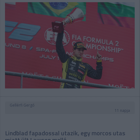
Gellérfi Gergő
11 napja
Lindblad fapadossal utazik, egy morcos utas
miatt ült Lawson mellé