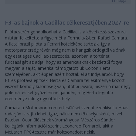
11 napja
F3-as bajnok a Cadillac célkeresztjében 2027-re
Pilótacserén gondolkodhat a Cadillac is a következő szezonra,
miután felkeltette a figyelmét a Formula-2-ben Rafael Camara.
A fiatal brazil pilóta a Ferrari kötelékébe tartozik, így a
motorpartnerség révén még nem is hangzik ördögtől valónak
egy esetleges Cadillac-szerződés, azonban a történet
furcsaságát az adja, hogy az amerikaiaknak kezdettől fogva
megvan a saját, amerikai támogatottjuk Colton Herta
személyében, akit éppen azért hoztak el az IndyCarból, hogy
F1-es pilótává építsék. Herta és Camara teljesítménye között
viszont komoly különbség van, utóbbi javára, hiszen ő már négy
pole-nál és két győzelemnél jár idén, míg Herta legjobb
eredménye eddig egy ötödik hely.
Camara a Motorsport.com értesülései szerint ezenkívül a Haas
radarján is rajta lehet, igaz, náluk nem fő esélyesként, mivel
Esteban Ocon ülésének várományosa Mészáros Sándor
kollégánk információi szerint Leonardo Fornaroli, akit a
McLaren TPC-tesztre már kölcsönadott nekik.