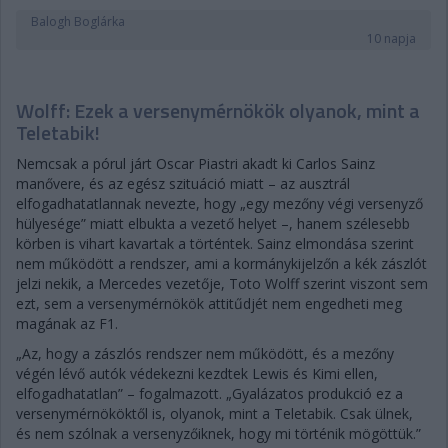
Balogh Boglárka
10 napja
Wolff: Ezek a versenymérnökök olyanok, mint a
Teletabik!
Nemcsak a pórul járt Oscar Piastri akadt ki Carlos Sainz
manővere, és az egész szituáció miatt – az ausztrál
elfogadhatatlannak nevezte, hogy „egy mezőny végi versenyző
hülyesége” miatt elbukta a vezető helyet –, hanem szélesebb
körben is vihart kavartak a történtek. Sainz elmondása szerint
nem működött a rendszer, ami a kormánykijelzőn a kék zászlót
jelzi nekik, a Mercedes vezetője, Toto Wolff szerint viszont sem
ezt, sem a versenymérnökök attitűdjét nem engedheti meg
magának az F1.
„Az, hogy a zászlós rendszer nem működött, és a mezőny
végén lévő autók védekezni kezdtek Lewis és Kimi ellen,
elfogadhatatlan” – fogalmazott. „Gyalázatos produkció ez a
versenymérnököktől is, olyanok, mint a Teletabik. Csak ülnek,
és nem szólnak a versenyzőiknek, hogy mi történik mögöttük.”