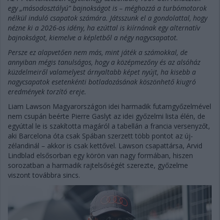
egy „másodosztályú” bajnokságot is – méghozzá a turbómotorok
nélkül induló csapatok számára. Játsszunk el a gondolattal, hogy
nézne ki a 2026-os idény, ha ezúttal is kiírnának egy alternatív
bajnokságot, kiemelve a képletből a négy nagycsapatot.
Persze ez alapvetően nem más, mint játék a számokkal, de
annyiban mégis tanulságos, hogy a középmezőny és az alsóház
küzdelmeiről valamelyest árnyaltabb képet nyújt, ha kisebb a
nagycsapatok esetenkénti botladozásának köszönhető kiugró
eredmények torzító ereje.
Liam Lawson Magyarországon idei harmadik futamgyőzelmével
nem csupán beérte Pierre Gaslyt az idei győzelmi lista élén, de
egyúttal le is szakította magáról a tabellán a francia versenyzőt,
aki Barcelona óta csak Spában szerzett több pontot az új-
zélandinál – akkor is csak kettővel. Lawson csapattársa, Arvid
Lindblad elsősorban egy körön van nagy formában, hiszen
sorozatban a harmadik rajtelsőségét szerezte, győzelme
viszont továbbra sincs.