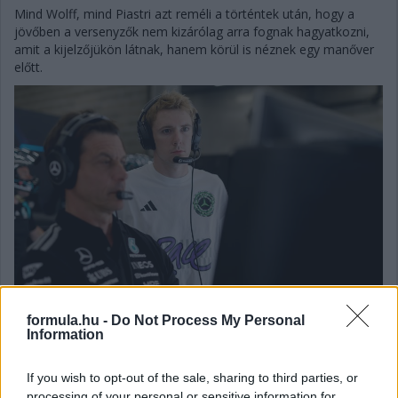
Mind Wolff, mind Piastri azt reméli a történtek után, hogy a
jövőben a versenyzők nem kizárólag arra fognak hagyatkozni,
amit a kijelzőjükön látnak, hanem körül is néznek egy manőver
előtt.
formula.hu -
Do Not Process My Personal
Information
If you wish to opt-out of the sale, sharing to third parties, or
Balogh Tamás
10 napja
processing of your personal or sensitive information for