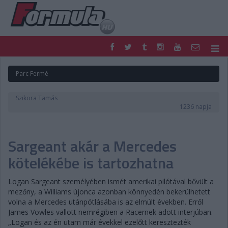
F1
PARC FERMÉ
Parc Fermé
FORMULA
MOTOR
NEMZETKÖZI
HAZAI
Szikora Tamás
RETRO
EGYÉB
1236 napja
PODCAST
SHOP
LIVE
TIPPJÁTÉK
Sargeant akár a Mercedes
DIGITÁLIS MAGAZIN
PONTÁLLÁSOK
VERSENYNAPTÁRAK
kötelékébe is tartozhatna
Logan Sargeant személyében ismét amerikai pilótával bővült a
mezőny, a Williams újonca azonban könnyedén bekerülhetett
volna a Mercedes utánpótlásába is az elmúlt években. Erről
James Vowles vallott nemrégiben a Racernek adott interjúban.
„Logan és az én utam már évekkel ezelőtt keresztezték