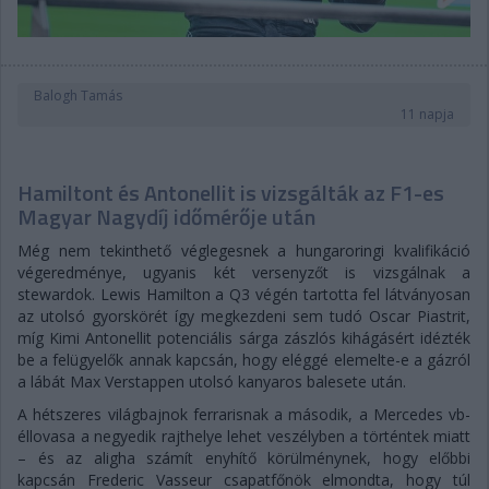
Balogh Tamás
11 napja
Hamiltont és Antonellit is vizsgálták az F1-es
Magyar Nagydíj időmérője után
Még nem tekinthető véglegesnek a hungaroringi kvalifikáció
végeredménye, ugyanis két versenyzőt is vizsgálnak a
stewardok. Lewis Hamilton a Q3 végén tartotta fel látványosan
az utolsó gyorskörét így megkezdeni sem tudó Oscar Piastrit,
míg Kimi Antonellit potenciális sárga zászlós kihágásért idézték
be a felügyelők annak kapcsán, hogy eléggé elemelte-e a gázról
a lábát Max Verstappen utolsó kanyaros balesete után.
A hétszeres világbajnok ferrarisnak a második, a Mercedes vb-
éllovasa a negyedik rajthelye lehet veszélyben a történtek miatt
– és az aligha számít enyhítő körülménynek, hogy előbbi
kapcsán Frederic Vasseur csapatfőnök elmondta, hogy túl