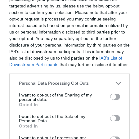
targeted advertising by us, please use the below opt-out
section to confirm your selection. Please note that after your
Mexikói siker az F2-esek hungaroringi
opt-out request is processed you may continue seeing
főversenyén, új győztes és éllovas az F3-ban
interest-based ads based on personal information utilized by
us or personal information disclosed to third parties prior to
A főversenyekre került sor vasárnap délelőtt a betétszériák
your opt-out. You may separately opt-out of the further
esetében a Hungaroringen. Eleinte a pole-ból induló Kush Maini
disclosure of your personal information by third parties on the
vezette és kontrollálta a futamot, ám a bokszkiállások után egy
IAB’s list of downstream participants. This information may
szerencsés időzítési VSC-fázisnak is köszönhetően Noel Leon
also be disclosed by us to third parties on the
IAB’s List of
találta magát az élen. Bár Maini a hajrában felzárkózott rá, a
Downstream Participants
that may further disclose it to other
mexikói nem ingott meg, így megszerezte szezonbeli harmadik
third parties.
győzelmét. Az indiainak be kellett érnie a második hellyel, a
sarkában Rafael Camarával.
Please note that this website/app uses one or more Google
Personal Data Processing Opt Outs
services and may gather and store information including but
A Ferrari-junior ezzel a dobogóval az összetettben is nagyot
not limited to your visit or usage behaviour. You may click to
I want to opt-out of the Sharing of my
lépett előre, a bajnokság éllovasa, Nikola Tsolov ugyanis a
personal data.
grant or deny consent to Google and its third-party tags to
szombati ütközése és nullázása után most hetedik lett, így a
Opted In
use your data for below specified purposes in below Google
brazil 22 pontra felzárkózott a bolgárra. Igaz, Gabriele Minivel
szemben viszont növelte az előnyét, hiszen az olasz csak
consent section.
I want to opt-out of the Sale of my
kilencedikként jött be, így az ő lemaradása 20 egység – azaz
Personal Data.
Opted In
tőle már csak két pontra van Camara a mogyoródi forduló után.
A Formula-3-ban Freddie Slater nyerte a főversenyt: az Audi
I want to opt-out of processing my