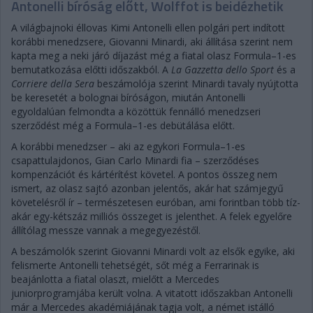
Antonelli bíróság előtt, Wolffot is beidézhetik
A világbajnoki éllovas Kimi Antonelli ellen polgári pert indított
korábbi menedzsere, Giovanni Minardi, aki állítása szerint nem
kapta meg a neki járó díjazást még a fiatal olasz Formula–1-es
bemutatkozása előtti időszakból. A
La Gazzetta dello Sport
és a
Corriere della Sera
beszámolója szerint Minardi tavaly nyújtotta
be keresetét a bolognai bíróságon, miután Antonelli
egyoldalúan felmondta a közöttük fennálló menedzseri
szerződést még a Formula–1-es debütálása előtt.
A korábbi menedzser – aki az egykori Formula–1-es
csapattulajdonos, Gian Carlo Minardi fia – szerződéses
kompenzációt és kártérítést követel. A pontos összeg nem
ismert, az olasz sajtó azonban jelentős, akár hat számjegyű
követelésről ír – természetesen euróban, ami forintban több tíz-
akár egy-kétszáz milliós összeget is jelenthet. A felek egyelőre
állítólag messze vannak a megegyezéstől.
A beszámolók szerint Giovanni Minardi volt az elsők egyike, aki
felismerte Antonelli tehetségét, sőt még a Ferrarinak is
beajánlotta a fiatal olaszt, mielőtt a Mercedes
juniorprogramjába került volna. A vitatott időszakban Antonelli
már a Mercedes akadémiájának tagja volt, a német istálló