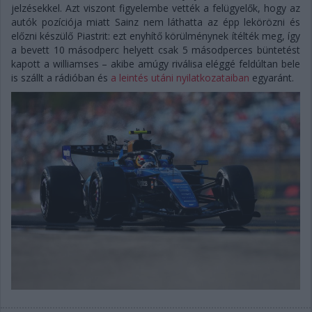
jelzésekkel. Azt viszont figyelembe vették a felügyelők, hogy az
autók pozíciója miatt Sainz nem láthatta az épp lekörözni és
előzni készülő Piastrit: ezt enyhítő körülménynek ítélték meg, így
a bevett 10 másodperc helyett csak 5 másodperces büntetést
kapott a williamses – akibe amúgy riválisa eléggé feldúltan bele
is szállt a rádióban és
a leintés utáni nyilatkozataiban
egyaránt.