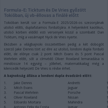
Formula-E: Ticktum és De Vries győzött
Tokióban, új vb-éllovas a finálé előtt
Tokióban került sor a Formula-E 2025/2026-os szezonjának
utolsó előtti, duplafutamos fordulójára. A helyenként kaotikus,
utolsó körben eldőlő esti versenyek közül a szombatit Dan
Ticktum, míg a vasárnapit Nyck de Vries nyerte.
Eközben a világbajnoki összetettben pedig a két dobogót
szerző Jake Dennis tört az élre az utolsó, londoni dupla forduló
előtt, de előnye csak 2 pont Mitch Evans és 5 pont Pascal
Wehrlein előtt, sőt a címvédő Oliver Rowland lemaradása is
mindössze 14 egység – jóllehet, matematikailag még a
kilencedik helyezett De Vries is révbe érhet.
A bajnokság állása a londoni dupla évadzáró előtt:
1.
Jake Dennis
Andretti
2.
Mitch Evans
Jaguar
3.
Pascal Wehrlein
Porsche
4.
Oliver Rowland
Nissan
5.
Edoardo Mortara
Mahindra
6.
Antonio Felix da Costa
Jaguar