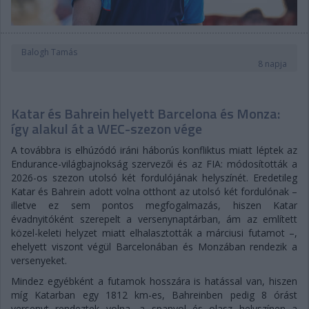
Balogh Tamás
8 napja
Katar és Bahrein helyett Barcelona és Monza:
így alakul át a WEC-szezon vége
A továbbra is elhúzódó iráni háborús konfliktus miatt léptek az
Endurance-világbajnokság szervezői és az FIA: módosították a
2026-os szezon utolsó két fordulójának helyszínét. Eredetileg
Katar és Bahrein adott volna otthont az utolsó két fordulónak –
illetve ez sem pontos megfogalmazás, hiszen Katar
évadnyitóként szerepelt a versenynaptárban, ám az említett
közel-keleti helyzet miatt elhalasztották a márciusi futamot –,
ehelyett viszont végül Barcelonában és Monzában rendezik a
versenyeket.
Mindez egyébként a futamok hosszára is hatással van, hiszen
míg Katarban egy 1812 km-es, Bahreinben pedig 8 órást
versenyt rendeztek volna, a spanyol és olasz helyszínen a