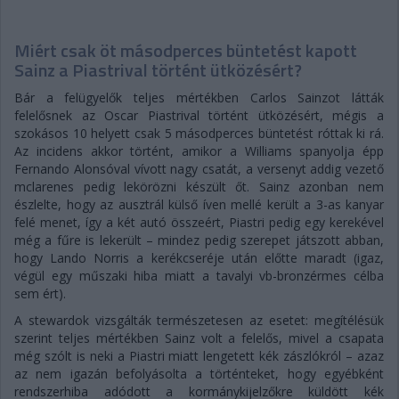
Miért csak öt másodperces büntetést kapott
Sainz a Piastrival történt ütközésért?
Bár a felügyelők teljes mértékben Carlos Sainzot látták
felelősnek az Oscar Piastrival történt ütközésért, mégis a
szokásos 10 helyett csak 5 másodperces büntetést róttak ki rá.
Az incidens akkor történt, amikor a Williams spanyolja épp
Fernando Alonsóval vívott nagy csatát, a versenyt addig vezető
mclarenes pedig lekörözni készült őt. Sainz azonban nem
észlelte, hogy az ausztrál külső íven mellé került a 3-as kanyar
felé menet, így a két autó összeért, Piastri pedig egy kerekével
még a fűre is lekerült – mindez pedig szerepet játszott abban,
hogy Lando Norris a kerékcseréje után előtte maradt (igaz,
végül egy műszaki hiba miatt a tavalyi vb-bronzérmes célba
sem ért).
A stewardok vizsgálták természetesen az esetet: megítélésük
szerint teljes mértékben Sainz volt a felelős, mivel a csapata
még szólt is neki a Piastri miatt lengetett kék zászlókról – azaz
az nem igazán befolyásolta a történteket, hogy egyébként
rendszerhiba adódott a kormánykijelzőkre küldött kék