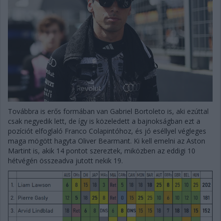
Továbbra is erős formában van Gabriel Bortoleto is, aki ezúttal
csak negyedik lett, de így is közeledett a bajnokságban ezt a
pozíciót elfoglaló Franco Colapintóhoz, és jó eséllyel végleges
maga mögött hagyta Oliver Bearmant. Ki kell emelni az Aston
Martint is, akik 14 pontot szereztek, miközben az eddigi 10
hétvégén összeadva jutott nekik 19.