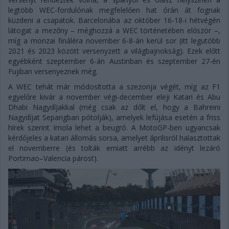
legtöbb WEC-fordulónak megfelelően hat órán át fognak
küzdeni a csapatok. Barcelonába az október 16-18-i hétvégén
látogat a mezőny – méghozzá a WEC történetében először –,
míg a monzai fináléra november 6-8-án kerül sor (itt legutóbb
2021 és 2023 között versenyzett a világbajnokság). Ezek előtt
egyébként szeptember 6-án Austinban és szeptember 27-én
Fujiban versenyeznek még.
A WEC tehát már módosította a szezonja végét, míg az F1
egyelőre kivár a november végi-december eleji Katari és Abu
Dhabi Nagydíjakkal (még csak az dőlt el, hogy a Bahreini
Nagydíjat Sepangban pótolják), amelyek lefújása esetén a friss
hírek szerint Imola lehet a beugró. A MotoGP-ben ugyancsak
kérdőjeles a katari állomás sorsa, amelyet áprilisról halasztottak
el novemberre (és tolták emiatt arrébb az idényt lezáró
Portimao–Valencia párost).