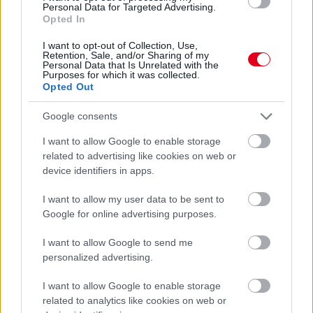
Personal Data for Targeted Advertising.
kötelékeibe tartozó brit az első körben összeért a pole-ból
Opted In
induló Tuuka Taponennel, aki emiatt defektet kapott. Slater így
sem dőlhetett hátra, fő bajnoki riválisa, Ugo Ugochukwu
I want to opt-out of Collection, Use,
szorongatta ugyanis, a 17 éves pilóta viszont kitartott, így
Retention, Sale, and/or Sharing of my
egyfelől első F3-as győzelmét aratta, másrészt átvette az
Personal Data that Is Unrelated with the
Purposes for which it was collected.
összetettben a vezetést az amerikaitól, akivel
Opted Out
pontazonossággal vágott neki a napnak, most viszont nyolc
egység az előnye vele szemben. A dobogót Brando Badoer
Google consents
tette teljessé.
I want to allow Google to enable storage
related to advertising like cookies on web or
device identifiers in apps.
I want to allow my user data to be sent to
Google for online advertising purposes.
I want to allow Google to send me
personalized advertising.
I want to allow Google to enable storage
related to analytics like cookies on web or