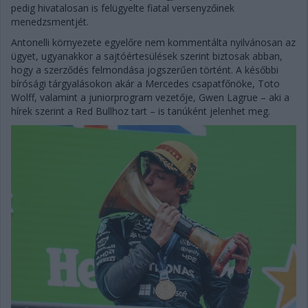
pedig hivatalosan is felügyelte fiatal versenyzőinek
menedzsmentjét.
Antonelli környezete egyelőre nem kommentálta nyilvánosan az
ügyet, ugyanakkor a sajtóértesülések szerint biztosak abban,
hogy a szerződés felmondása jogszerűen történt. A későbbi
bírósági tárgyalásokon akár a Mercedes csapatfőnöke, Toto
Wolff, valamint a juniorprogram vezetője, Gwen Lagrue – aki a
hírek szerint a Red Bullhoz tart – is tanúként jelenhet meg.