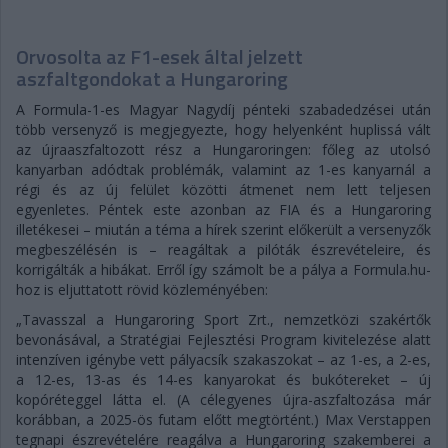
Orvosolta az F1-esek által jelzett
aszfaltgondokat a Hungaroring
A Formula-1-es Magyar Nagydíj pénteki szabadedzései után
több versenyző is megjegyezte, hogy helyenként huplissá vált
az újraaszfaltozott rész a Hungaroringen: főleg az utolsó
kanyarban adódtak problémák, valamint az 1-es kanyarnál a
régi és az új felület közötti átmenet nem lett teljesen
egyenletes. Péntek este azonban az FIA és a Hungaroring
illetékesei – miután a téma a hírek szerint előkerült a versenyzők
megbeszélésén is – reagáltak a pilóták észrevételeire, és
korrigálták a hibákat. Erről így számolt be a pálya a Formula.hu-
hoz is eljuttatott rövid közleményében:
„Tavasszal a Hungaroring Sport Zrt., nemzetközi szakértők
bevonásával, a Stratégiai Fejlesztési Program kivitelezése alatt
intenzíven igénybe vett pályacsík szakaszokat – az 1-es, a 2-es,
a 12-es, 13-as és 14-es kanyarokat és bukótereket – új
kopóréteggel látta el. (A célegyenes újra-aszfaltozása már
korábban, a 2025-ös futam előtt megtörtént.) Max Verstappen
tegnapi észrevételére reagálva a Hungaroring szakemberei a