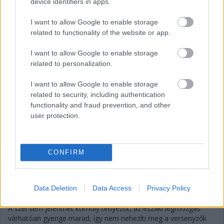
device identifiers in apps.
fotó: DPPI
I want to allow Google to enable storage
related to functionality of the website or app.
Gellérfi Gergő
I want to allow Google to enable storage
10 napja
related to personalization.
I want to allow Google to enable storage
Időjárás: Kicsi az esély az esőre a Magyar
related to security, including authentication
Nagydíjon
functionality and fraud prevention, and other
user protection.
A Formula–1 mezőnyére forró, száraz időjárás vár a Magyar
Nagydíjon: az előrejelzések szerint a Hungaroringen akár 33
Celsius-fokos hőségben rendezhetik meg a 2026-os szezon
nyári szünet előtti utolsó futamát. A verseny teljes távján száraz
CONFIRM
időre lehet számítani. Bár a futam végére megnövekedhet a
felhőzet, és a környéken kialakulhatnak záporok, ezek
várhatóan elkerülik a Hungaroringet. Egy rövid eső ugyan nem
Data Deletion
Data Access
Privacy Policy
zárható ki teljesen, de ennek esélye csekély.
A szél sem jelenthet komoly tényezőt, az északi légmozgás
várhatóan gyenge marad, így nem nehezíti meg a versenyzők