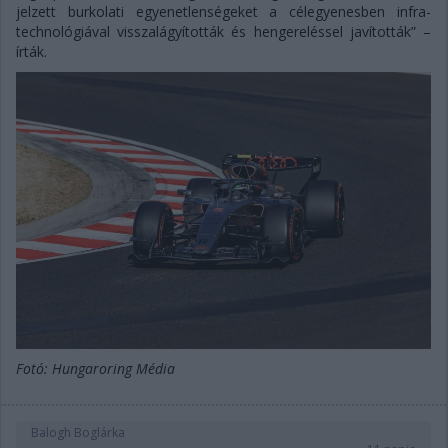
jelzett burkolati egyenetlenségeket a célegyenesben infra-
technológiával visszalágyították és hengereléssel javították” –
írták.
Fotó: Hungaroring Média
Balogh Boglárka