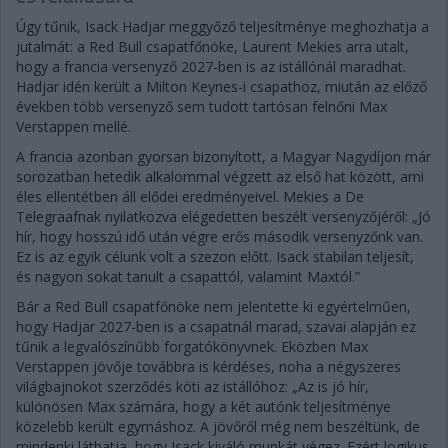
Úgy tűnik, Isack Hadjar meggyőző teljesítménye meghozhatja a
jutalmát: a Red Bull csapatfőnöke, Laurent Mekies arra utalt,
hogy a francia versenyző 2027-ben is az istállónál maradhat.
Hadjar idén került a Milton Keynes-i csapathoz, miután az előző
években több versenyző sem tudott tartósan felnőni Max
Verstappen mellé.
A francia azonban gyorsan bizonyított, a Magyar Nagydíjon már
sorozatban hetedik alkalommal végzett az első hat között, ami
éles ellentétben áll elődei eredményeivel. Mekies a De
Telegraafnak nyilatkozva elégedetten beszélt versenyzőjéről: „Jó
hír, hogy hosszú idő után végre erős második versenyzőnk van.
Ez is az egyik célunk volt a szezon előtt. Isack stabilan teljesít,
és nagyon sokat tanult a csapattól, valamint Maxtól.”
Bár a Red Bull csapatfőnöke nem jelentette ki egyértelműen,
hogy Hadjar 2027-ben is a csapatnál marad, szavai alapján ez
tűnik a legvalószínűbb forgatókönyvnek. Eközben Max
Verstappen jövője továbbra is kérdéses, noha a négyszeres
világbajnokot szerződés köti az istállóhoz: „Az is jó hír,
különösen Max számára, hogy a két autónk teljesítménye
közelebb került egymáshoz. A jövőről még nem beszéltünk, de
mindenki láthatja, hogy Isack kiváló munkát végez. Ezért logikus