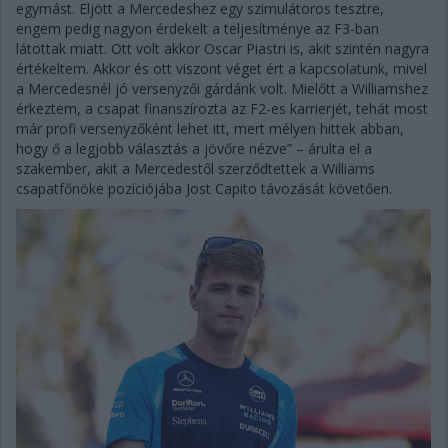
egymást. Eljött a Mercedeshez egy szimulátoros tesztre,
engem pedig nagyon érdekelt a teljesítménye az F3-ban
látottak miatt. Ott volt akkor Oscar Piastri is, akit szintén nagyra
értékeltem. Akkor és ott viszont véget ért a kapcsolatunk, mivel
a Mercedesnél jó versenyzői gárdánk volt. Mielőtt a Williamshez
érkeztem, a csapat finanszírozta az F2-es karrierjét, tehát most
már profi versenyzőként lehet itt, mert mélyen hittek abban,
hogy ő a legjobb választás a jövőre nézve” – árulta el a
szakember, akit a Mercedestől szerződtettek a Williams
csapatfőnöke pozíciójába Jost Capito távozását követően.