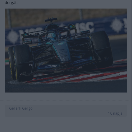
dolgát.
Gellérfi Gergő
10 napja