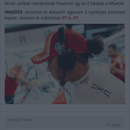
későn szóltak Hamiltonnak Piastriról, így az ő hibájuk a feltartás.
FRISSÍTÉS:
Hamilton és Antonelli egyaránt 3 rajthelyes büntetést
kapott, részletek és indoklások
ITT
és
ITT
.
Balogh Tamás
11 napja