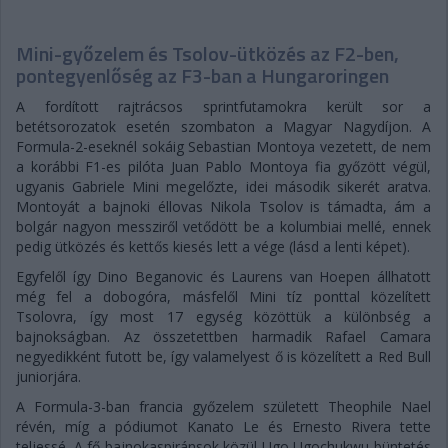
Mini-győzelem és Tsolov-ütközés az F2-ben,
pontegyenlőség az F3-ban a Hungaroringen
A fordított rajtrácsos sprintfutamokra került sor a
betétsorozatok esetén szombaton a Magyar Nagydíjon. A
Formula-2-eseknél sokáig Sebastian Montoya vezetett, de nem
a korábbi F1-es pilóta Juan Pablo Montoya fia győzött végül,
ugyanis Gabriele Mini megelőzte, idei második sikerét aratva.
Montoyát a bajnoki éllovas Nikola Tsolov is támadta, ám a
bolgár nagyon messziről vetődött be a kolumbiai mellé, ennek
pedig ütközés és kettős kiesés lett a vége (lásd a lenti képet).
Egyfelől így Dino Beganovic és Laurens van Hoepen állhatott
még fel a dobogóra, másfelől Mini tíz ponttal közelített
Tsolovra, így most 17 egység közöttük a különbség a
bajnokságban. Az összetettben harmadik Rafael Camara
negyedikként futott be, így valamelyest ő is közelített a Red Bull
juniorjára.
A Formula-3-ban francia győzelem született Theophile Nael
révén, míg a pódiumot Kanato Le és Ernesto Rivera tette
teljessé. A fő bajnokaspiránsok közül Ugo Ugochukwu büntetés