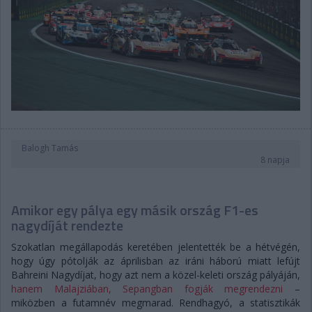
Balogh Tamás
8 napja
Amikor egy pálya egy másik ország F1-es
nagydíját rendezte
Szokatlan megállapodás keretében jelentették be a hétvégén,
hogy úgy pótolják az áprilisban az iráni háború miatt lefújt
Bahreini Nagydíjat, hogy azt nem a közel-keleti ország pályáján,
hanem Malajziában, Sepangban fogják megrendezni
–
miközben a futamnév megmarad. Rendhagyó, a statisztikák