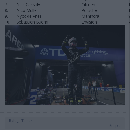
7.
Nick Cassidy
Citroen
8.
Nico Müller
Porsche
9.
Nyck de Vries
Mahindra
10.
Sebastien Buemi
Envision
Balogh Tamás
9 napja