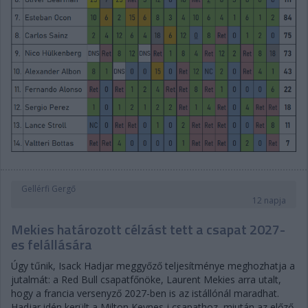
Gellérfi Gergő
12 napja
Mekies határozott célzást tett a csapat 2027-
es felállására
Úgy tűnik, Isack Hadjar meggyőző teljesítménye meghozhatja a
jutalmát: a Red Bull csapatfőnöke, Laurent Mekies arra utalt,
hogy a francia versenyző 2027-ben is az istállónál maradhat.
Hadjar idén került a Milton Keynes-i csapathoz, miután az előző