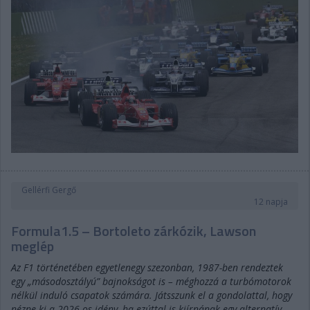
Gellérfi Gergő
12 napja
Formula1.5 – Bortoleto zárkózik, Lawson
meglép
Az F1 történetében egyetlenegy szezonban, 1987-ben rendeztek
egy „másodosztályú” bajnokságot is – méghozzá a turbómotorok
nélkül induló csapatok számára. Játsszunk el a gondolattal, hogy
nézne ki a 2026-os idény, ha ezúttal is kiírnának egy alternatív