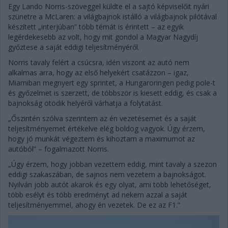
Egy Lando Norris-szöveggel küldte el a sajtó képviselőit nyári
szünetre a McLaren: a világbajnok istálló a világbajnok pilótával
készített „interjúban” több témát is érintett – az egyik
legérdekesebb az volt, hogy mit gondol a Magyar Nagydíj
győztese a saját eddigi teljesítményéről.
Norris tavaly felért a csúcsra, idén viszont az autó nem
alkalmas arra, hogy az első helyekért csatázzon – igaz,
Miamiban megnyert egy sprintet, a Hungaroringen pedig pole-t
és győzelmet is szerzett, de többször is kiesett eddig, és csak a
bajnokság ötödik helyéről várhatja a folytatást.
„Őszintén szólva szerintem az én vezetésemet és a saját
teljesítményemet értékelve elég boldog vagyok. Úgy érzem,
hogy jó munkát végeztem és kihoztam a maximumot az
autóból” – fogalmazott Norris.
„Úgy érzem, hogy jobban vezettem eddig, mint tavaly a szezon
eddigi szakaszában, de sajnos nem vezetem a bajnokságot.
Nyilván jobb autót akarok és egy olyat, ami több lehetőséget,
több esélyt és több eredményt ad nekem azzal a saját
teljesítményemmel, ahogy én vezetek. De ez az F1.”