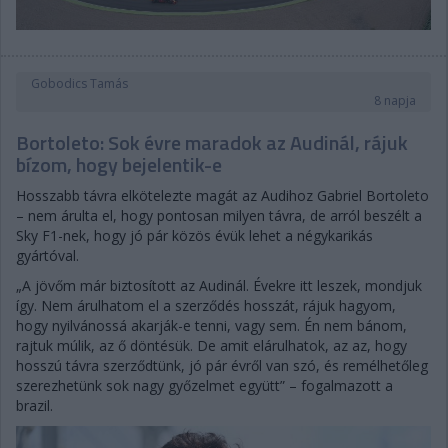
Gobodics Tamás
8 napja
Bortoleto: Sok évre maradok az Audinál, rájuk
bízom, hogy bejelentik-e
Hosszabb távra elkötelezte magát az Audihoz Gabriel Bortoleto
– nem árulta el, hogy pontosan milyen távra, de arról beszélt a
Sky F1-nek, hogy jó pár közös évük lehet a négykarikás
gyártóval.
„A jövőm már biztosított az Audinál. Évekre itt leszek, mondjuk
így. Nem árulhatom el a szerződés hosszát, rájuk hagyom,
hogy nyilvánossá akarják-e tenni, vagy sem. Én nem bánom,
rajtuk múlik, az ő döntésük. De amit elárulhatok, az az, hogy
hosszú távra szerződtünk, jó pár évről van szó, és remélhetőleg
szerezhetünk sok nagy győzelmet együtt” – fogalmazott a
brazil.