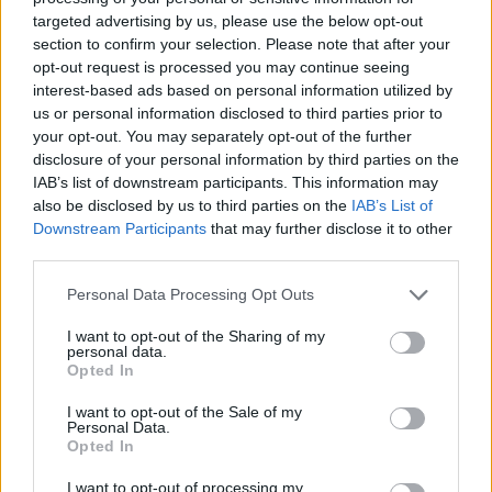
Az olasz Motorsport arról írt , hogy Monzára, az Olasz
targeted advertising by us, please use the below opt-out
Nagydíjra új erőforrással készülhet a Mercedes: bár Toto Wolff
section to confirm your selection. Please note that after your
kijelentette, hogy nem terveznek ADUO-fejlesztést bevezetni, a
opt-out request is processed you may continue seeing
portál szerint mégis elképzelhető egy új verzió a szünet utáni
interest-based ads based on personal information utilized by
motorigényes pályára.
us or personal information disclosed to third parties prior to
your opt-out. You may separately opt-out of the further
Ez a pletykák (tényleg csak azok) szerint ez egy fejlesztett
turbót, a Petronas által frissített üzemanyagot, és az ehhez
disclosure of your personal information by third parties on the
hozzáigazított belsőégésű motort jelentheti, utóbbi kicsit más
IAB’s list of downstream participants. This information may
nyomatékgörbével dolgozhat, és növelheti a megbízhatóságot
also be disclosed by us to third parties on the
IAB’s List of
is.
Downstream Participants
that may further disclose it to other
third parties.
Please note that this website/app uses one or more Google
Personal Data Processing Opt Outs
services and may gather and store information including but
not limited to your visit or usage behaviour. You may click to
I want to opt-out of the Sharing of my
personal data.
grant or deny consent to Google and its third-party tags to
Opted In
use your data for below specified purposes in below Google
consent section.
I want to opt-out of the Sale of my
Personal Data.
Opted In
I want to opt-out of processing my