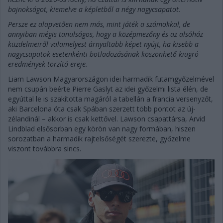
bajnokságot, kiemelve a képletből a négy nagycsapatot.
Persze ez alapvetően nem más, mint játék a számokkal, de
annyiban mégis tanulságos, hogy a középmezőny és az alsóház
küzdelmeiről valamelyest árnyaltabb képet nyújt, ha kisebb a
nagycsapatok esetenkénti botladozásának köszönhető kiugró
eredmények torzító ereje.
Liam Lawson Magyarországon idei harmadik futamgyőzelmével
nem csupán beérte Pierre Gaslyt az idei győzelmi lista élén, de
egyúttal le is szakította magáról a tabellán a francia versenyzőt,
aki Barcelona óta csak Spában szerzett több pontot az új-
zélandinál – akkor is csak kettővel. Lawson csapattársa, Arvid
Lindblad elsősorban egy körön van nagy formában, hiszen
sorozatban a harmadik rajtelsőségét szerezte, győzelme
viszont továbbra sincs.