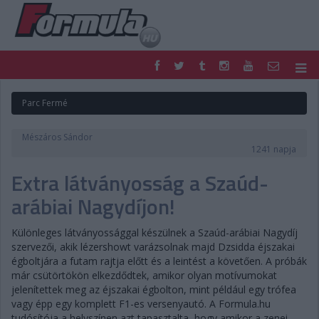
F1
PARC FERMÉ
Parc Fermé
FORMULA
MOTOR
NEMZETKÖZI
HAZAI
Mészáros Sándor
RETRO
EGYÉB
1241 napja
PODCAST
SHOP
Extra látványosság a Szaúd-
LIVE
TIPPJÁTÉK
arábiai Nagydíjon!
DIGITÁLIS MAGAZIN
PONTÁLLÁSOK
VERSENYNAPTÁRAK
Különleges látványossággal készülnek a Szaúd-arábiai Nagydíj
szervezői, akik lézershowt varázsolnak majd Dzsidda éjszakai
égboltjára a futam rajtja előtt és a leintést a követően. A próbák
már csütörtökön elkezdődtek, amikor olyan motívumokat
jelenítettek meg az éjszakai égbolton, mint például egy trófea
vagy épp egy komplett F1-es versenyautó. A Formula.hu
tudósítója a helyszínen azt tapasztalta, hogy amikor a zenei