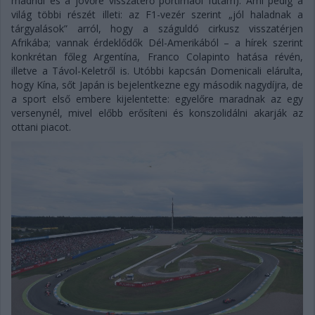
madridi és a jövőre visszatérő portimaói futam). Ami pedig a
világ többi részét illeti: az F1-vezér szerint „jól haladnak a
tárgyalások” arról, hogy a száguldó cirkusz visszatérjen
Afrikába; vannak érdeklődők Dél-Amerikából – a hírek szerint
konkrétan főleg Argentína, Franco Colapinto hatása révén,
illetve a Távol-Keletről is. Utóbbi kapcsán Domenicali elárulta,
hogy Kína, sőt Japán is bejelentkezne egy második nagydíjra, de
a sport első embere kijelentette: egyelőre maradnak az egy
versenynél, mivel előbb erősíteni és konszolidálni akarják az
ottani piacot.