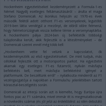
Hockenheim egyeztetéseket kezdeményezett a Formula-1-es
Német Nagydíj esetleges feltámasztásáról – árulta el maga
Stefano Domenicali. Az ikonikus helyszín az 1970-es évek
második felétől adott otthont F1-es versenyeknek, legutóbb
2019-ben látta vendégül a mezőnyt, de időről időre felmerül,
hogy Németországnak vissza kellene térnie a versenynaptárba.
A hockenheimi pálya 2024-ben új befektetők többségi
tulajdonába került, akik fejlesztik is a létesítményeket – de
Domenicali szerint ennél még több kell:
„Hockenheim vette fel velünk a kapcsolatot, ők
kezdeményezték az első egyeztetéseket. De mint tudjuk, más
célokkal fejlesztik ott a motorsportos parkot. Ha egyeztetni
akarnak egy esetleges F1-es futamról, nyilván másfajta
befektetés kell, mert másfajta befektetést igényel a
platformunk. De beszéltünk erről” – nyilatkozta minderről az F1
vezérigazgatója a napokban a Formula.hu jelenlétében tartott
körasztal-beszélgetés során.
Domenicali az interjú során azt is kiemelte, hogy Európa újra
fontos piac az F1 számára, mivel immár itt is megmutatkoznak
a növekedés számai (és jól jelzi az érdeklődést az idén debütáló