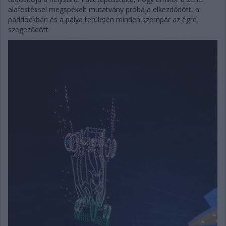
aláfestéssel megspékelt mutatvány próbája elkezdődött, a
paddockban és a pálya területén minden szempár az égre
szegeződött.