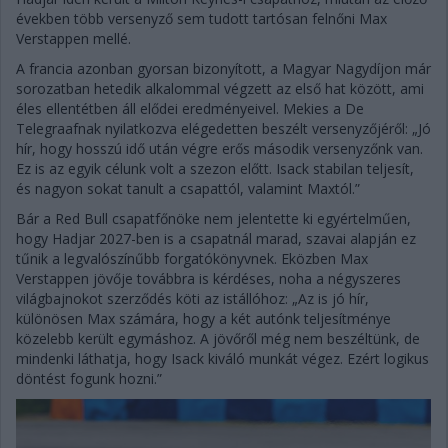
években több versenyző sem tudott tartósan felnőni Max
Verstappen mellé.
A francia azonban gyorsan bizonyított, a Magyar Nagydíjon már
sorozatban hetedik alkalommal végzett az első hat között, ami
éles ellentétben áll elődei eredményeivel. Mekies a De
Telegraafnak nyilatkozva elégedetten beszélt versenyzőjéről: „Jó
hír, hogy hosszú idő után végre erős második versenyzőnk van.
Ez is az egyik célunk volt a szezon előtt. Isack stabilan teljesít,
és nagyon sokat tanult a csapattól, valamint Maxtól.”
Bár a Red Bull csapatfőnöke nem jelentette ki egyértelműen,
hogy Hadjar 2027-ben is a csapatnál marad, szavai alapján ez
tűnik a legvalószínűbb forgatókönyvnek. Eközben Max
Verstappen jövője továbbra is kérdéses, noha a négyszeres
világbajnokot szerződés köti az istállóhoz: „Az is jó hír,
különösen Max számára, hogy a két autónk teljesítménye
közelebb került egymáshoz. A jövőről még nem beszéltünk, de
mindenki láthatja, hogy Isack kiváló munkát végez. Ezért logikus
döntést fogunk hozni.”