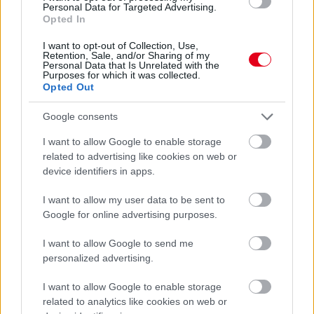
Personal Data for Targeted Advertising.
Opted In
I want to opt-out of Collection, Use,
Retention, Sale, and/or Sharing of my
Personal Data that Is Unrelated with the
Purposes for which it was collected.
Balogh Tamás
Opted Out
11 napja
Katar és Bahrein helyett Barcelona és Monza:
Google consents
így alakul át a WEC-szezon vége
I want to allow Google to enable storage
A továbbra is elhúzódó iráni háborús konfliktus miatt léptek az
related to advertising like cookies on web or
Endurance-világbajnokság szervezői és az FIA: módosították a
device identifiers in apps.
2026-os szezon utolsó két fordulójának helyszínét. Eredetileg
Katar és Bahrein adott volna otthont az utolsó két fordulónak –
I want to allow my user data to be sent to
illetve ez sem pontos megfogalmazás, hiszen Katar
Google for online advertising purposes.
évadnyitóként szerepelt a versenynaptárban, ám az említett
közel-keleti helyzet miatt elhalasztották a márciusi futamot –,
I want to allow Google to send me
ehelyett viszont végül Barcelonában és Monzában rendezik a
personalized advertising.
versenyeket.
Mindez egyébként a futamok hosszára is hatással van, hiszen
I want to allow Google to enable storage
míg Katarban egy 1812 km-es, Bahreinben pedig 8 órást
related to analytics like cookies on web or