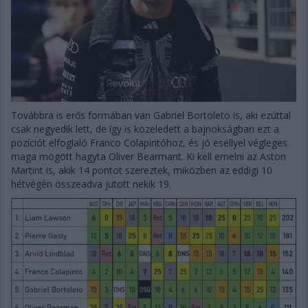
Továbbra is erős formában van Gabriel Bortoleto is, aki ezúttal
csak negyedik lett, de így is közeledett a bajnokságban ezt a
pozíciót elfoglaló Franco Colapintóhoz, és jó eséllyel végleges
maga mögött hagyta Oliver Bearmant. Ki kell emelni az Aston
Martint is, akik 14 pontot szereztek, miközben az eddigi 10
hétvégén összeadva jutott nekik 19.