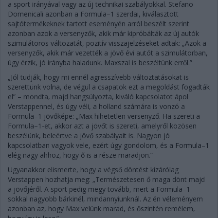
a sport irányával vagy az új technikai szabályokkal. Stefano
Domenicali azonban a Formula–1 szerdai, kiválasztott
sajtótermékeknek tartott eseményén arról beszélt szerint
azonban azok a versenyzők, akik már kipróbálták az új autók
szimulátoros változatát, pozitív visszajelzéseket adtak: „Azok a
versenyzők, akik már vezették a jövő évi autót a szimulátorban,
úgy érzik, jó irányba haladunk. Maxszal is beszéltünk erről.”
„Jól tudják, hogy mi ennél agresszívebb változtatásokat is
szerettünk volna, de végül a csapatok ezt a megoldást fogadták
el” – mondta, majd hangsúlyozta, kiváló kapcsolatot ápol
Verstappennel, és úgy véli, a holland számára is vonzó a
Formula–1 jövőképe: „Max hihetetlen versenyző. Ha szereti a
Formula–1-et, akkor azt a jövőt is szereti, amelyről közösen
beszélünk, beleértve a jövő szabályait is. Nagyon jó
kapcsolatban vagyok vele, ezért úgy gondolom, és a Formula–1
elég nagy ahhoz, hogy ő is a része maradjon.”
Ugyanakkor elismerte, hogy a végső döntést kizárólag
Verstappen hozhatja meg: „Természetesen ő maga dönt majd
a jövőjéről. A sport pedig megy tovább, mert a Formula–1
sokkal nagyobb bárkinél, mindannyiunknál. Az én véleményem
azonban az, hogy Max velünk marad, és őszintén remélem,