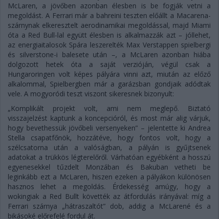
McLaren, a jövőben azonban élesben is be fogják vetni a
megoldást. A Ferrari már a bahreini teszten előállt a Macarena-
szárnynak elkeresztelt aerodinamikai megoldással, majd Miami
óta a Red Bull-lal együtt élesben is alkalmazzák azt – jóllehet,
az energiaitalosok Spára leszerelték Max Verstappen spielbergi
és silverstone-i balesete után –, a McLaren azonban hiába
dolgozott hetek óta a saját verzióján, végül csak a
Hungaroringen volt képes pályára vinni azt, miután az előző
alkalommal, Spielbergben már a garázsban gondjaik adódtak
vele. A mogyoródi teszt viszont sikeresnek bizonyult:
„Komplikált projekt volt, ami nem meglepő. Biztató
visszajelzést kaptunk a koncepcióról, és most már alig várjuk,
hogy bevethessük jövőbeli versenyeken” – jelentette ki Andrea
Stella csapatfőnök, hozzátéve, hogy fontos volt, hogy a
szélcsatorna után a valóságban, a pályán is gyűjtsenek
adatokat a trükkös légterelőről. Várhatóan egyébként a hosszú
egyenesekkel tűzdelt Monzában és Bakuban vetheti be
leginkább ezt a McLaren, hiszen ezeken a pályákon különösen
hasznos lehet a megoldás. Érdekesség amúgy, hogy a
wokingiak a Red Bullt követték az átfordulás irányával: míg a
Ferrari szárnya „hátraszaltót” dob, addig a McLarené és a
bikásoké előrefelé fordul át.