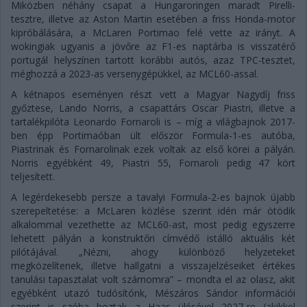
Miközben néhány csapat a Hungaroringen maradt Pirelli-
tesztre, illetve az Aston Martin esetében a friss Honda-motor
kipróbálására, a McLaren Portimao felé vette az irányt. A
wokingiak ugyanis a jövőre az F1-es naptárba is visszatérő
portugál helyszínen tartott korábbi autós, azaz TPC-tesztet,
méghozzá a 2023-as versenygépükkel, az MCL60-assal.
A kétnapos eseményen részt vett a Magyar Nagydíj friss
győztese, Lando Norris, a csapattárs Oscar Piastri, illetve a
tartalékpilóta Leonardo Fornaroli is – míg a világbajnok 2017-
ben épp Portimaóban ült először Formula-1-es autóba,
Piastrinak és Fornarolinak ezek voltak az első körei a pályán.
Norris egyébként 49, Piastri 55, Fornaroli pedig 47 kört
teljesített.
A legérdekesebb persze a tavalyi Formula-2-es bajnok újabb
szerepeltetése: a McLaren közlése szerint idén már ötödik
alkalommal vezethette az MCL60-ast, most pedig egyszerre
lehetett pályán a konstruktőri címvédő istálló aktuális két
pilótájával. „Nézni, ahogy különböző helyzeteket
megközelítenek, illetve hallgatni a visszajelzéseiket értékes
tanulási tapasztalat volt számomra” – mondta el az olasz, akit
egyébként utazó tudósítónk, Mészáros Sándor információi
szerint is szóba hoztak a Haas ülésével 2027-re (akikkel