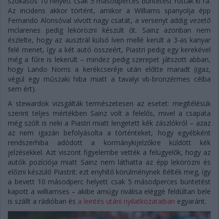
szokásos 10 helyett csak 5 másodperces büntetést róttak ki rá.
Az incidens akkor történt, amikor a Williams spanyolja épp
Fernando Alonsóval vívott nagy csatát, a versenyt addig vezető
mclarenes pedig lekörözni készült őt. Sainz azonban nem
észlelte, hogy az ausztrál külső íven mellé került a 3-as kanyar
felé menet, így a két autó összeért, Piastri pedig egy kerekével
még a fűre is lekerült – mindez pedig szerepet játszott abban,
hogy Lando Norris a kerékcseréje után előtte maradt (igaz,
végül egy műszaki hiba miatt a tavalyi vb-bronzérmes célba
sem ért).
A stewardok vizsgálták természetesen az esetet: megítélésük
szerint teljes mértékben Sainz volt a felelős, mivel a csapata
még szólt is neki a Piastri miatt lengetett kék zászlókról – azaz
az nem igazán befolyásolta a történteket, hogy egyébként
rendszerhiba adódott a kormánykijelzőkre küldött kék
jelzésekkel. Azt viszont figyelembe vették a felügyelők, hogy az
autók pozíciója miatt Sainz nem láthatta az épp lekörözni és
előzni készülő Piastrit: ezt enyhítő körülménynek ítélték meg, így
a bevett 10 másodperc helyett csak 5 másodperces büntetést
kapott a williamses – akibe amúgy riválisa eléggé feldúltan bele
is szállt a rádióban és
a leintés utáni nyilatkozataiban
egyaránt.