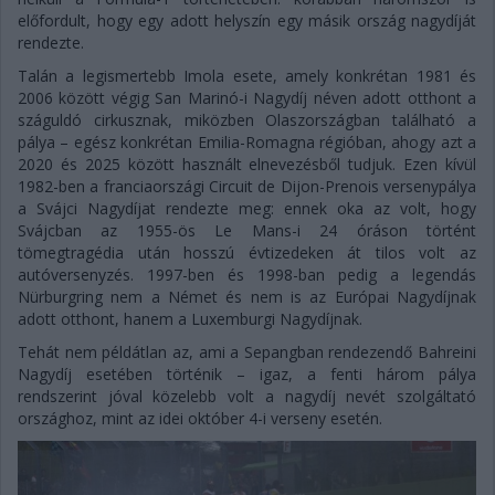
előfordult, hogy egy adott helyszín egy másik ország nagydíját
rendezte.
Talán a legismertebb Imola esete, amely konkrétan 1981 és
2006 között végig San Marinó-i Nagydíj néven adott otthont a
száguldó cirkusznak, miközben Olaszországban található a
pálya – egész konkrétan Emilia-Romagna régióban, ahogy azt a
2020 és 2025 között használt elnevezésből tudjuk. Ezen kívül
1982-ben a franciaországi Circuit de Dijon-Prenois versenypálya
a Svájci Nagydíjat rendezte meg: ennek oka az volt, hogy
Svájcban az 1955-ös Le Mans-i 24 óráson történt
tömegtragédia után hosszú évtizedeken át tilos volt az
autóversenyzés. 1997-ben és 1998-ban pedig a legendás
Nürburgring nem a Német és nem is az Európai Nagydíjnak
adott otthont, hanem a Luxemburgi Nagydíjnak.
Tehát nem példátlan az, ami a Sepangban rendezendő Bahreini
Nagydíj esetében történik – igaz, a fenti három pálya
rendszerint jóval közelebb volt a nagydíj nevét szolgáltató
országhoz, mint az idei október 4-i verseny esetén.