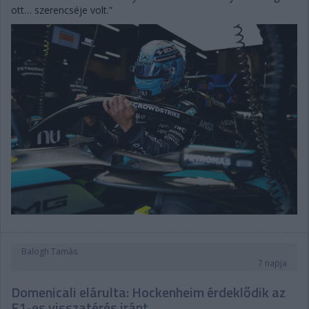
ott… szerencséje volt.”
Balogh Tamás
7 napja
Domenicali elárulta: Hockenheim érdeklődik az
F1-es visszatérés iránt