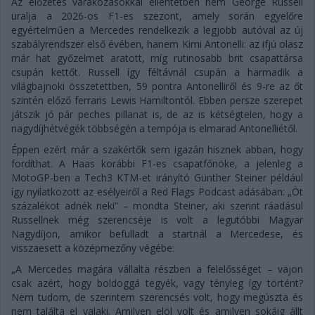
Az előzetes várakozásokkal ellentétben nem George Russell
uralja a 2026-os F1-es szezont, amely során egyelőre
egyértelműen a Mercedes rendelkezik a legjobb autóval az új
szabályrendszer első évében, hanem Kimi Antonelli: az ifjú olasz
már hat győzelmet aratott, míg rutinosabb brit csapattársa
csupán kettőt. Russell így féltávnál csupán a harmadik a
világbajnoki összetettben, 59 pontra Antonelliről és 9-re az őt
szintén előző ferraris Lewis Hamiltontól. Ebben persze szerepet
játszik jó pár peches pillanat is, de az is kétségtelen, hogy a
nagydíjhétvégék többségén a tempója is elmarad Antonelliétől.
Éppen ezért már a szakértők sem igazán hisznek abban, hogy
fordíthat. A Haas korábbi F1-es csapatfőnöke, a jelenleg a
MotoGP-ben a Tech3 KTM-et irányító Günther Steiner például
így nyilatkozott az esélyeiről a Red Flags Podcast adásában: „Öt
százalékot adnék neki” – mondta Steiner, aki szerint ráadásul
Russellnek még szerencséje is volt a legutóbbi Magyar
Nagydíjon, amikor befulladt a startnál a Mercedese, és
visszaesett a középmezőny végébe:
„A Mercedes magára vállalta részben a felelősséget – vajon
csak azért, hogy boldoggá tegyék, vagy tényleg így történt?
Nem tudom, de szerintem szerencsés volt, hogy megúszta és
nem találta el valaki. Amilyen elöl volt és amilyen sokáig állt