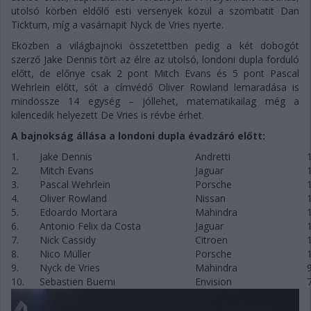
utolsó körben eldőlő esti versenyek közül a szombatit Dan
Ticktum, míg a vasárnapit Nyck de Vries nyerte.
Eközben a világbajnoki összetettben pedig a két dobogót
szerző Jake Dennis tört az élre az utolsó, londoni dupla forduló
előtt, de előnye csak 2 pont Mitch Evans és 5 pont Pascal
Wehrlein előtt, sőt a címvédő Oliver Rowland lemaradása is
mindössze 14 egység – jóllehet, matematikailag még a
kilencedik helyezett De Vries is révbe érhet.
A bajnokság állása a londoni dupla évadzáró előtt:
1.
Jake Dennis
Andretti
2.
Mitch Evans
Jaguar
3.
Pascal Wehrlein
Porsche
4.
Oliver Rowland
Nissan
5.
Edoardo Mortara
Mahindra
6.
Antonio Felix da Costa
Jaguar
7.
Nick Cassidy
Citroen
8.
Nico Müller
Porsche
9.
Nyck de Vries
Mahindra
10.
Sebastien Buemi
Envision