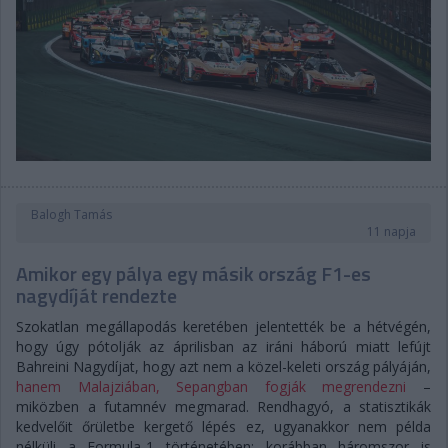
Balogh Tamás
11 napja
Amikor egy pálya egy másik ország F1-es
nagydíját rendezte
Szokatlan megállapodás keretében jelentették be a hétvégén,
hogy úgy pótolják az áprilisban az iráni háború miatt lefújt
Bahreini Nagydíjat, hogy azt nem a közel-keleti ország pályáján,
hanem Malajziában, Sepangban fogják megrendezni
–
miközben a futamnév megmarad. Rendhagyó, a statisztikák
kedvelőit őrületbe kergető lépés ez, ugyanakkor nem példa
nélküli a Formula-1 történetében: korábban háromszor is